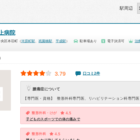
駅周辺
上病院
中央区本荘町（
河原町駅
、
祇園橋駅
、
平成駅
）
駐車場あり
電子決済可
治
0）
3.79
口コミ2件
腰痛症について
【専門医・資格】
整形外科専門医、リハビリテーション科専門医
整形外科・けが
4.5
子どものスポーツでの体の痛みで
整形外科
4.5