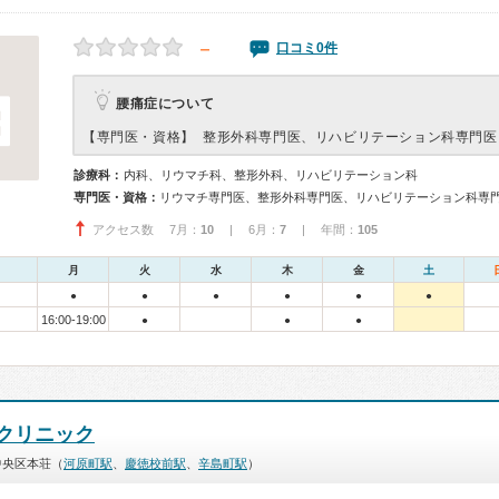
－
口コミ0件
腰痛症について
【専門医・資格】
整形外科専門医、リハビリテーション科専門医
診療科：
内科、リウマチ科、整形外科、リハビリテーション科
専門医・資格：
リウマチ専門医、整形外科専門医、リハビリテーション科専
アクセス数 7月：
10
| 6月：
7
| 年間：
105
月
火
水
木
金
土
●
●
●
●
●
●
16:00-19:00
●
●
●
クリニック
中央区本荘（
河原町駅
、
慶徳校前駅
、
辛島町駅
）