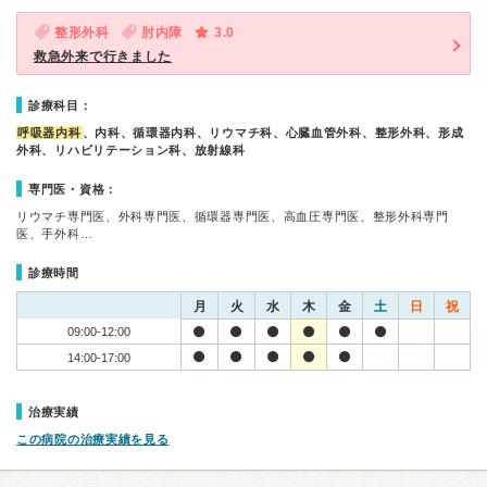
整形外科
肘内障
3.0
救急外来で行きました
診療科目：
呼吸器内科
、内科、循環器内科、リウマチ科、心臓血管外科、整形外科、形成
外科、リハビリテーション科、放射線科
専門医・資格：
リウマチ専門医、外科専門医、循環器専門医、高血圧専門医、整形外科専門
医、手外科…
診療時間
月
火
水
木
金
土
日
祝
09:00-12:00
14:00-17:00
治療実績
この病院の治療実績を見る