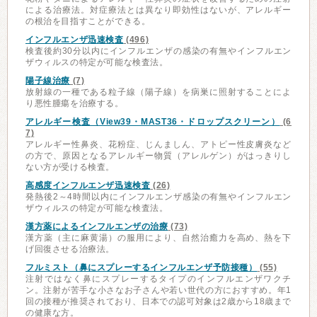
による治療法。対症療法とは異なり即効性はないが、アレルギー
の根治を目指すことができる。
インフルエンザ迅速検査
(496)
検査後約30分以内にインフルエンザの感染の有無やインフルエン
ザウィルスの特定が可能な検査法。
陽子線治療
(7)
放射線の一種である粒子線（陽子線）を病巣に照射することによ
り悪性腫瘍を治療する。
アレルギー検査（View39・MAST36・ドロップスクリーン）
(6
7)
アレルギー性鼻炎、花粉症、じんましん、アトピー性皮膚炎など
の方で、原因となるアレルギー物質（アレルゲン）がはっきりし
ない方が受ける検査。
高感度インフルエンザ迅速検査
(26)
発熱後2～4時間以内にインフルエンザ感染の有無やインフルエン
ザウィルスの特定が可能な検査法。
漢方薬によるインフルエンザの治療
(73)
漢方薬（主に麻黄湯）の服用により、自然治癒力を高め、熱を下
げ回復させる治療法。
フルミスト（鼻にスプレーするインフルエンザ予防接種）
(55)
注射ではなく鼻にスプレーするタイプのインフルエンザワクチ
ン。注射が苦手な小さなお子さんや若い世代の方におすすめ。年1
回の接種が推奨されており、日本での認可対象は2歳から18歳まで
の健康な方。