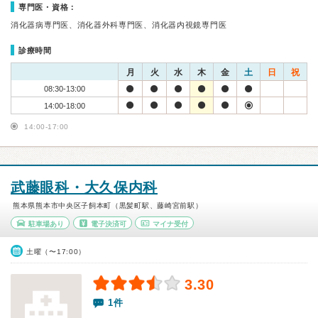
専門医・資格：
消化器病専門医、消化器外科専門医、消化器内視鏡専門医
診療時間
月
火
水
木
金
土
日
祝
08:30-13:00
14:00-18:00
14:00-17:00
武藤眼科・大久保内科
熊本県熊本市中央区子飼本町（黒髪町駅、藤崎宮前駅）
駐車場あり
電子決済可
マイナ受付
土曜（〜17:00）
3.30
1件