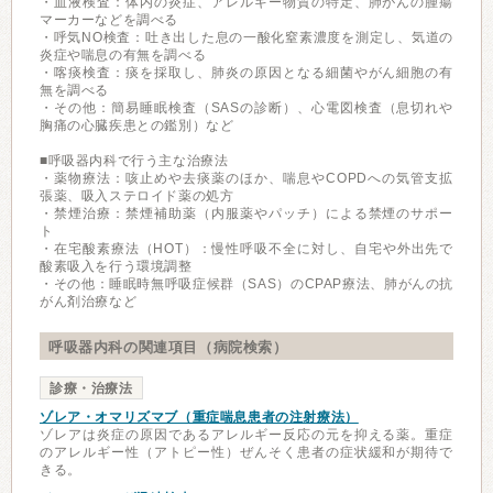
・血液検査：体内の炎症、アレルギー物質の特定、肺がんの腫瘍
マーカーなどを調べる
・呼気NO検査：吐き出した息の一酸化窒素濃度を測定し、気道の
炎症や喘息の有無を調べる
・喀痰検査：痰を採取し、肺炎の原因となる細菌やがん細胞の有
無を調べる
・その他：簡易睡眠検査（SASの診断）、心電図検査（息切れや
胸痛の心臓疾患との鑑別）など
■呼吸器内科で行う主な治療法
・薬物療法：咳止めや去痰薬のほか、喘息やCOPDへの気管支拡
張薬、吸入ステロイド薬の処方
・禁煙治療：禁煙補助薬（内服薬やパッチ）による禁煙のサポー
ト
・在宅酸素療法（HOT）：慢性呼吸不全に対し、自宅や外出先で
酸素吸入を行う環境調整
・その他：睡眠時無呼吸症候群（SAS）のCPAP療法、肺がんの抗
がん剤治療など
呼吸器内科の関連項目（病院検索）
診療・治療法
ゾレア・オマリズマブ（重症喘息患者の注射療法）
ゾレアは炎症の原因であるアレルギー反応の元を抑える薬。重症
のアレルギー性（アトピー性）ぜんそく患者の症状緩和が期待で
きる。