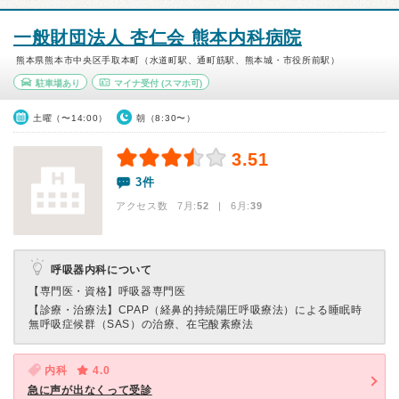
一般財団法人 杏仁会 熊本内科病院
熊本県熊本市中央区手取本町（水道町駅、通町筋駅、熊本城・市役所前駅）
駐車場あり
マイナ受付
(スマホ可)
土曜（〜14:00）
朝（8:30〜）
3.51
3件
アクセス数 7月:
52
| 6月:
39
呼吸器内科について
【専門医・資格】
呼吸器専門医
【診療・治療法】
CPAP（経鼻的持続陽圧呼吸療法）による睡眠時
無呼吸症候群（SAS）の治療、在宅酸素療法
内科
4.0
急に声が出なくって受診