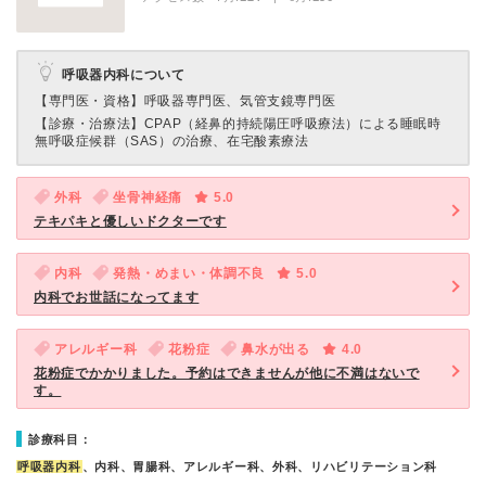
呼吸器内科について
【専門医・資格】
呼吸器専門医、気管支鏡専門医
【診療・治療法】
CPAP（経鼻的持続陽圧呼吸療法）による睡眠時
無呼吸症候群（SAS）の治療、在宅酸素療法
外科
坐骨神経痛
5.0
テキパキと優しいドクターです
内科
発熱・めまい・体調不良
5.0
内科でお世話になってます
アレルギー科
花粉症
鼻水が出る
4.0
花粉症でかかりました。予約はできませんが他に不満はないで
す。
診療科目：
呼吸器内科
、内科、胃腸科、アレルギー科、外科、リハビリテーション科