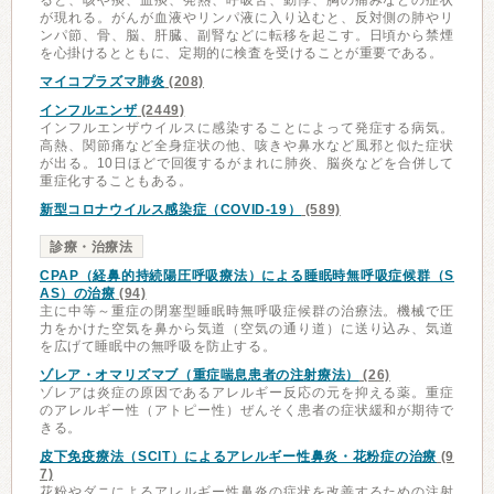
ると、咳や痰、血痰、発熱、呼吸苦、動悸、胸の痛みなどの症状
が現れる。がんが血液やリンパ液に入り込むと、反対側の肺やリ
ンパ節、骨、脳、肝臓、副腎などに転移を起こす。日頃から禁煙
を心掛けるとともに、定期的に検査を受けることが重要である。
マイコプラズマ肺炎
(208)
インフルエンザ
(2449)
インフルエンザウイルスに感染することによって発症する病気。
高熱、関節痛など全身症状の他、咳きや鼻水など風邪と似た症状
が出る。10日ほどで回復するがまれに肺炎、脳炎などを合併して
重症化することもある。
新型コロナウイルス感染症（COVID-19）
(589)
診療・治療法
CPAP（経鼻的持続陽圧呼吸療法）による睡眠時無呼吸症候群（S
AS）の治療
(94)
主に中等～重症の閉塞型睡眠時無呼吸症候群の治療法。機械で圧
力をかけた空気を鼻から気道（空気の通り道）に送り込み、気道
を広げて睡眠中の無呼吸を防止する。
ゾレア・オマリズマブ（重症喘息患者の注射療法）
(26)
ゾレアは炎症の原因であるアレルギー反応の元を抑える薬。重症
のアレルギー性（アトピー性）ぜんそく患者の症状緩和が期待で
きる。
皮下免疫療法（SCIT）によるアレルギー性鼻炎・花粉症の治療
(9
7)
花粉やダニによるアレルギー性鼻炎の症状を改善するための注射