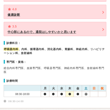
4.0
健康診断
3.5
中心部にあるので、通院はしやすいかと思います
診療科目：
呼吸器内科
、内科、循環器内科、消化器内科、胃腸科、神経内科、リハビリテ
ーション科、放射線科
専門医・資格：
総合内科専門医、血液専門医、呼吸器専門医、神経内科専門医、放射線科専門
医
診療時間
月
火
水
木
金
土
日
祝
08:30-18:00
08:30-14:00