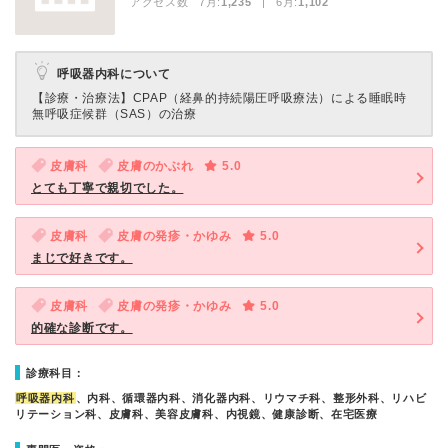
アクセス数 7月:
1,235
| 6月:
1,102
呼吸器内科について
【診療・治療法】
CPAP（経鼻的持続陽圧呼吸療法）による睡眠時
無呼吸症候群（SAS）の治療
皮膚科
皮膚のかぶれ
5.0
とても丁寧で親切でした。
皮膚科
皮膚の発疹・かゆみ
5.0
まじで好きです。
皮膚科
皮膚の発疹・かゆみ
5.0
的確な診断です。
診療科目：
呼吸器内科
、内科、循環器内科、消化器内科、リウマチ科、整形外科、リハビ
リテーション科、皮膚科、美容皮膚科、内視鏡、健康診断、在宅医療