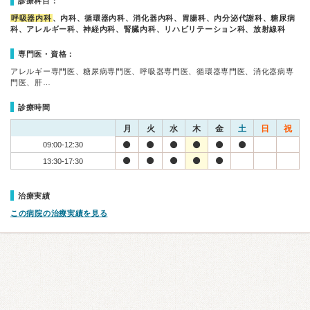
診療科目：
呼吸器内科
、内科、循環器内科、消化器内科、胃腸科、内分泌代謝科、糖尿病
科、アレルギー科、神経内科、腎臓内科、リハビリテーション科、放射線科
専門医・資格：
アレルギー専門医、糖尿病専門医、呼吸器専門医、循環器専門医、消化器病専
門医、肝…
診療時間
月
火
水
木
金
土
日
祝
09:00-12:30
13:30-17:30
治療実績
この病院の治療実績を見る