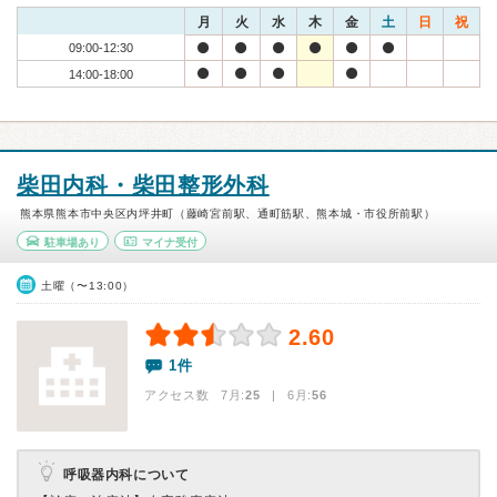
月
火
水
木
金
土
日
祝
09:00-12:30
14:00-18:00
柴田内科・柴田整形外科
熊本県熊本市中央区内坪井町（藤崎宮前駅、通町筋駅、熊本城・市役所前駅）
駐車場あり
マイナ受付
土曜（〜13:00）
2.60
1件
アクセス数 7月:
25
| 6月:
56
呼吸器内科について