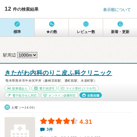
12
件の検索結果
表示順について
標準
★の数
レビュー数
新着・更新
駅周辺
きたがわ内科のりこ皮ふ科クリニック
熊本県熊本市中央区坪井（藤崎宮前駅、通町筋駅、水道町駅）
駐車場あり
電子決済可
マイナ受付
(スマホ可)
電子処方せん対応
オンライン診療対応
女医在籍
土曜（〜14:00）
4.31
3件