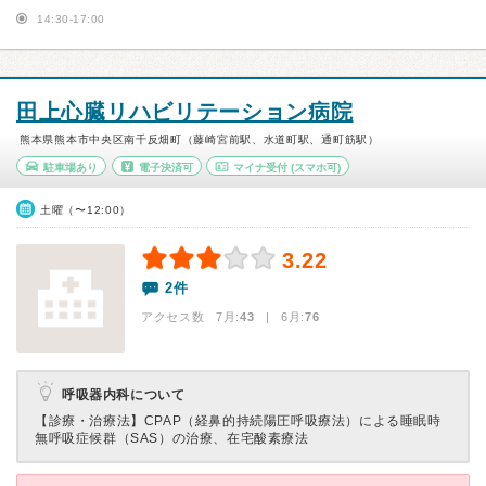
14:30-17:00
田上心臓リハビリテーション病院
熊本県熊本市中央区南千反畑町（藤崎宮前駅、水道町駅、通町筋駅）
駐車場あり
電子決済可
マイナ受付
(スマホ可)
土曜（〜12:00）
3.22
2件
アクセス数 7月:
43
| 6月:
76
呼吸器内科について
【診療・治療法】
CPAP（経鼻的持続陽圧呼吸療法）による睡眠時
無呼吸症候群（SAS）の治療、在宅酸素療法