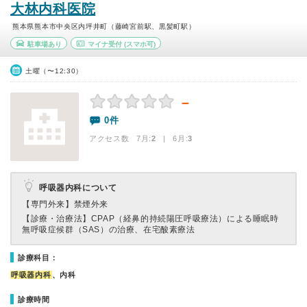
大林内科医院
熊本県熊本市中央区内坪井町（藤崎宮前駅、黒髪町駅）
駐車場あり
マイナ受付
(スマホ可)
土曜（〜12:30）
－
0件
アクセス数 7月:
2
| 6月:
3
呼吸器内科について
【専門外来】
禁煙外来
【診療・治療法】
CPAP（経鼻的持続陽圧呼吸療法）による睡眠時
無呼吸症候群（SAS）の治療、在宅酸素療法
診療科目：
呼吸器内科
、内科
診療時間