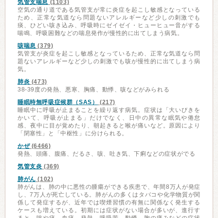
気管支喘息
(1103)
空気の通り道である気管支が常に炎症を起こし敏感となっている
ため、正常な気道なら問題ないアレルギーなど少しの刺激でも
痰、ひどい咳き込み、呼吸時にゼイゼイ・ヒューヒュー音がする
喘鳴、呼吸困難などの喘息発作が慢性的に出てしまう病気。
咳喘息
(379)
気管支が炎症を起こし敏感となっているため、正常な気道なら問
題ないアレルギーなど少しの刺激でも咳が慢性的に出てしまう病
気。
肺炎
(473)
38-39度の発熱、悪寒、胸痛、動悸、咳などがみられる
睡眠時無呼吸症候群（SAS）
(217)
睡眠中に呼吸が止まることを繰り返す病気。症状は「大いびきを
かいて、呼吸が止まる」だけでなく、日中の異常な眠気や倦怠
感、夜中に目が覚めたり、朝起きると喉が痛いなど。原因により
「閉塞性」と「中枢性」に分けられる。
かぜ
(6466)
発熱、頭痛、腹痛、だるさ、咳、吐き気、下痢などの症状がでる
気管支炎
(369)
肺がん
(102)
肺がんは、肺の中に悪性の腫瘍ができる疾患で、年間8万人が発症
し、7万人が死亡している。肺がんの多くはタバコや化学物質が関
係して発症するが、近年では喫煙習慣の有無に関係なく発生する
ケースも増えている。初期には症状がない場合が多いが、進行す