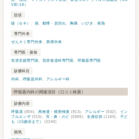
VID-19）
症状
咳（セキ）
、
痰
、
動悸・息切れ
、
胸痛
、
いびき
、
発熱
専門外来
ぜんそく専門外来
、
禁煙外来
専門医・資格
気管支鏡専門医
、
気管食道科専門医
、
呼吸器専門医
診療科目
内科
、
呼吸器外科
、
アレルギー科
呼吸器内科の関連項目（口コミ検索）
診療内容
呼吸器
(856)、
再検査・精密検査
(913)、
アレルギー
(502)、
イン
フルエンザ
(510)、
耳・鼻・のど
(3099)、
全身症状
(1160)、
子ど
も（15歳頃まで）
(2240)
病気