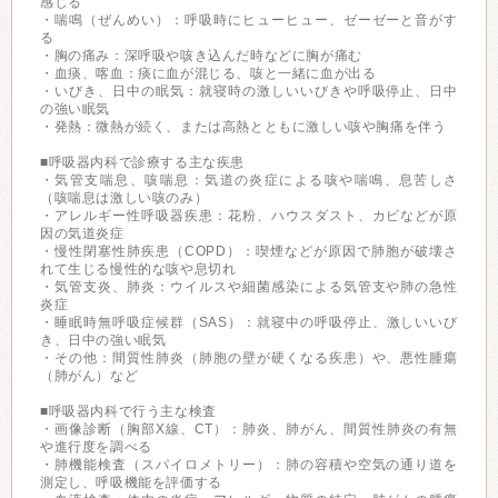
感じる
・喘鳴（ぜんめい）：呼吸時にヒューヒュー、ゼーゼーと音がす
る
・胸の痛み：深呼吸や咳き込んだ時などに胸が痛む
・血痰、喀血：痰に血が混じる、咳と一緒に血が出る
・いびき、日中の眠気：就寝時の激しいいびきや呼吸停止、日中
の強い眠気
・発熱：微熱が続く、または高熱とともに激しい咳や胸痛を伴う
■呼吸器内科で診療する主な疾患
・気管支喘息、咳喘息：気道の炎症による咳や喘鳴、息苦しさ
（咳喘息は激しい咳のみ）
・アレルギー性呼吸器疾患：花粉、ハウスダスト、カビなどが原
因の気道炎症
・慢性閉塞性肺疾患（COPD）：喫煙などが原因で肺胞が破壊さ
れて生じる慢性的な咳や息切れ
・気管支炎、肺炎：ウイルスや細菌感染による気管支や肺の急性
炎症
・睡眠時無呼吸症候群（SAS）：就寝中の呼吸停止、激しいいび
き、日中の強い眠気
・その他：間質性肺炎（肺胞の壁が硬くなる疾患）や、悪性腫瘍
（肺がん）など
■呼吸器内科で行う主な検査
・画像診断（胸部X線、CT）：肺炎、肺がん、間質性肺炎の有無
や進行度を調べる
・肺機能検査（スパイロメトリー）：肺の容積や空気の通り道を
測定し、呼吸機能を評価する