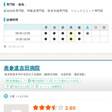
専門医・資格：
総合内科専門医、呼吸器専門医、気管支鏡専門医、ペインクリニック専門医
診療時間
月
火
水
木
金
土
日
祝
08:30-13:30
14:30-18:00
08:30-12:30
表参道吉田病院
熊本県熊本市中央区北千反畑町（藤崎宮前駅、水道町駅、通町筋駅）
駐車場あり
電子決済可
マイナ受付
(スマホ可)
電子処方せん対応
オンライン診療対応
土曜（〜12:30）
3.60