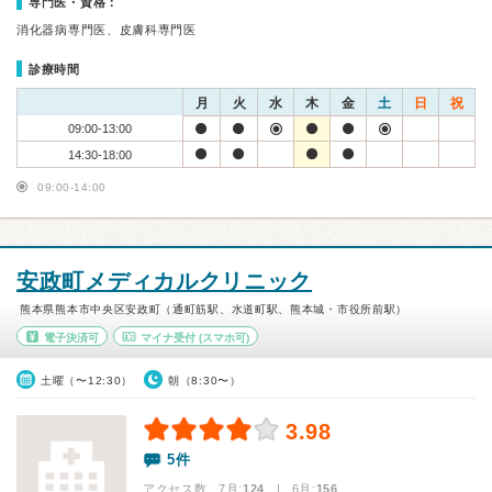
専門医・資格：
消化器病専門医、皮膚科専門医
診療時間
月
火
水
木
金
土
日
祝
09:00-13:00
14:30-18:00
09:00-14:00
安政町メディカルクリニック
熊本県熊本市中央区安政町（通町筋駅、水道町駅、熊本城・市役所前駅）
電子決済可
マイナ受付
(スマホ可)
土曜（〜12:30）
朝（8:30〜）
3.98
5件
アクセス数 7月:
124
| 6月:
156