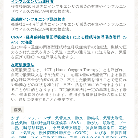
インフルエンザ迅速検査
検査後約30分以内にインフルエンザの感染の有無やインフルエン
ザウィルスの特定が可能な検査法。
高感度インフルエンザ迅速検査
発熱後2～4時間以内にインフルエンザ感染の有無やインフルエン
ザウィルスの特定が可能な検査法。
CPAP（経鼻的持続陽圧呼吸療法）による睡眠時無呼吸症候群（S
AS）の治療
主に中等～重症の閉塞型睡眠時無呼吸症候群の治療法。機械で圧
力をかけた空気を鼻から気道（空気の通り道）に送り込み、気道
を広げて睡眠中の無呼吸を防止する。
在宅酸素療法
在宅酸素療法は、HOT（Home Oxygen Therapy）とも呼ばれ、
自宅で酸素吸入を行う治療です。心臓や肺の機能低下による慢性
的な呼吸不全が治療の対象で、不足した酸素を補うことで息切れ
や動悸などの症状を和らげ、日常生活を快適に過ごせるようにす
ることが目的となります。在宅酸素療法は一定の基準を満たす場
合、健康保険が適用されます。使用する機器は医師の指示に従
い、適切に使用することが重要です。
病気
かぜ
、
インフルエンザ
、
気管支炎
、
肺炎
、
肺結核
、
気管支喘息
、
自然気胸
、
睡眠時無呼吸症候群（SAS）
、
肺がん
、
咳喘息
、
プー
ル熱（咽頭結膜熱）
、
小児気管支喘息
、
肺炎球菌感染症
、
花粉
症
、
上気道炎
、
慢性閉塞性肺疾患（COPD）
、
いびき
、
間質性肺
炎
、
喫煙
、
マイコプラズマ肺炎
、
新型コロナウイルス感染症（CO