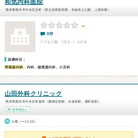
和気内科医院
熊本県熊本市中央区京町（県立体育館前駅、本妙寺入口駅、上熊本駅）
－
0件
アクセス数 7月:
1
| 6月:
4
診療科目：
呼吸器内科
、内科、循環器内科、小児科
山田外科クリニック
熊本県熊本市中央区草葉町（藤崎宮前駅、水道町駅、通町筋駅）
駐車場あり
土曜（〜12:30）