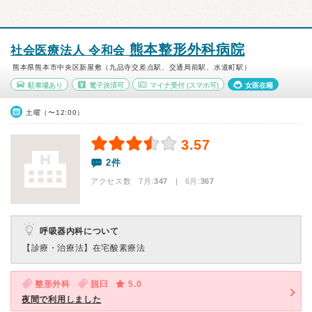
熊本整形外科病院
社会医療法人 令和会
熊本県熊本市中央区新屋敷（九品寺交差点駅、交通局前駅、水道町駅）
駐車場あり
電子決済可
マイナ受付
(スマホ可)
女医在籍
土曜（〜12:00）
3.57
2件
アクセス数 7月:
347
| 6月:
367
呼吸器内科について
【診療・治療法】
在宅酸素療法
整形外科
脱臼
5.0
夜間で利用しました