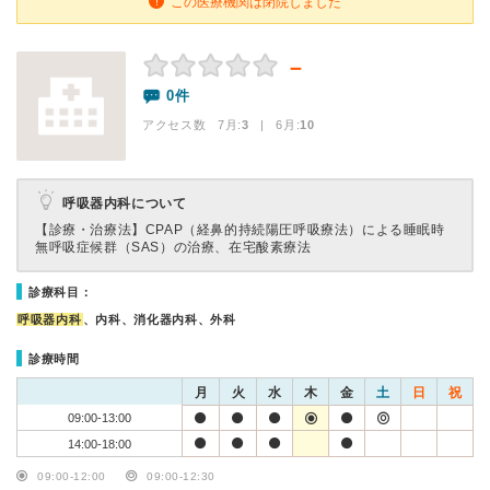
この医療機関は閉院しました
－
0件
アクセス数 7月:
3
| 6月:
10
呼吸器内科について
【診療・治療法】
CPAP（経鼻的持続陽圧呼吸療法）による睡眠時
無呼吸症候群（SAS）の治療、在宅酸素療法
診療科目：
呼吸器内科
、内科、消化器内科、外科
診療時間
月
火
水
木
金
土
日
祝
09:00-13:00
14:00-18:00
09:00-12:00
09:00-12:30