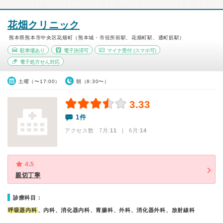
花畑クリニック
熊本県熊本市中央区花畑町（熊本城・市役所前駅、花畑町駅、通町筋駅）
駐車場あり
電子決済可
マイナ受付
(スマホ可)
電子処方せん対応
土曜（〜17:00）
朝（8:30〜）
3.33
1件
アクセス数 7月:
11
| 6月:
14
4.5
親切丁寧
診療科目：
呼吸器内科
、内科、消化器内科、胃腸科、外科、消化器外科、放射線科