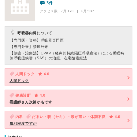
3件
アクセス数 7月:
170
| 6月:
137
呼吸器内科について
【専門医・資格】
呼吸器専門医
【専門外来】
禁煙外来
【診療・治療法】
CPAP（経鼻的持続陽圧呼吸療法）による睡眠時
無呼吸症候群（SAS）の治療、在宅酸素療法
人間ドック
4.0
人間ドック
健康診断
4.0
看護師さん次第かもです
内科
だるい・咳（セキ）・喉が痛い・体調不良
4.0
風邪程度ですが