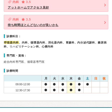
内科
3.5
アットホームでアクセス良好
内科
3.5
待ち時間ほとんどないのが良いかも
診療科目：
呼吸器内科
、内科、循環器内科、消化器内科、胃腸科、内分泌代謝科、糖尿病
科、リハビリテーション科、心療内科
専門医・資格：
総合内科専門医、循環器専門医
診療時間
月
火
水
木
金
土
日
祝
09:00-12:00
12:30-17:30