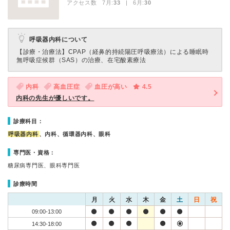
アクセス数 7月:
33
| 6月:
30
呼吸器内科について
【診療・治療法】
CPAP（経鼻的持続陽圧呼吸療法）による睡眠時
無呼吸症候群（SAS）の治療、在宅酸素療法
内科
高血圧症
血圧が高い
4.5
内科の先生が優しいです。
診療科目：
呼吸器内科
、内科、循環器内科、眼科
専門医・資格：
糖尿病専門医、眼科専門医
診療時間
月
火
水
木
金
土
日
祝
09:00-13:00
14:30-18:00