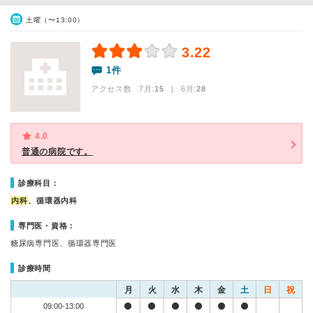
土曜（〜13:00）
3.22
1件
アクセス数 7月:
15
| 6月:
28
4.0
普通の病院です。
診療科目：
内科
、循環器内科
専門医・資格：
糖尿病専門医、循環器専門医
診療時間
月
火
水
木
金
土
日
祝
09:00-13:00