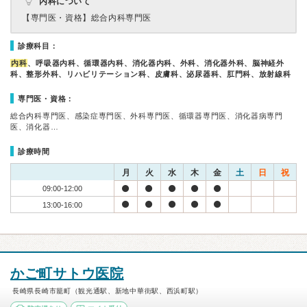
内科について
【専門医・資格】
総合内科専門医
診療科目：
内科
、呼吸器内科、循環器内科、消化器内科、外科、消化器外科、脳神経外
科、整形外科、リハビリテーション科、皮膚科、泌尿器科、肛門科、放射線科
専門医・資格：
総合内科専門医、感染症専門医、外科専門医、循環器専門医、消化器病専門
医、消化器…
診療時間
月
火
水
木
金
土
日
祝
09:00-12:00
13:00-16:00
かご町サトウ医院
長崎県長崎市籠町（観光通駅、新地中華街駅、西浜町駅）