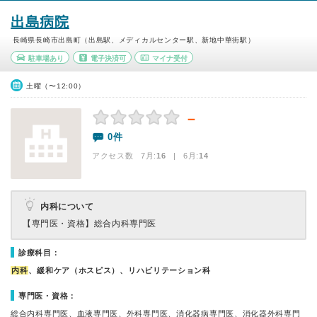
出島病院
長崎県長崎市出島町（出島駅、メディカルセンター駅、新地中華街駅）
駐車場あり
電子決済可
マイナ受付
土曜（〜12:00）
－
0件
アクセス数 7月:
16
| 6月:
14
内科について
【専門医・資格】
総合内科専門医
診療科目：
内科
、緩和ケア（ホスピス）、リハビリテーション科
専門医・資格：
総合内科専門医、血液専門医、外科専門医、消化器病専門医、消化器外科専門