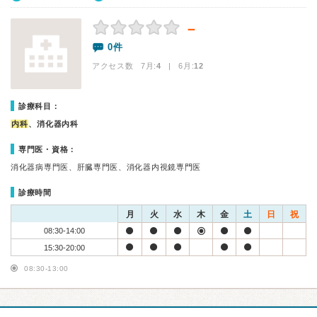
－
0件
アクセス数 7月:
4
| 6月:
12
診療科目：
内科
、消化器内科
専門医・資格：
消化器病専門医、肝臓専門医、消化器内視鏡専門医
診療時間
月
火
水
木
金
土
日
祝
08:30-14:00
15:30-20:00
08:30-13:00