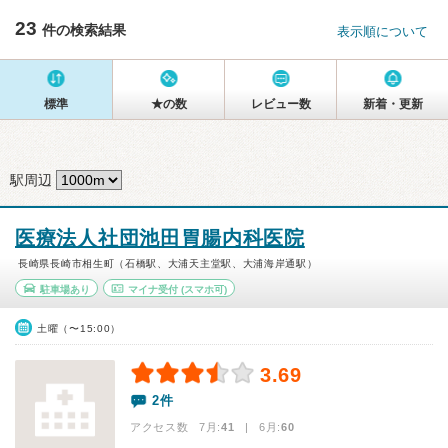
23
件の検索結果
表示順について
標準
★の数
レビュー数
新着・更新
駅周辺
医療法人社団池田胃腸内科医院
長崎県長崎市相生町（石橋駅、大浦天主堂駅、大浦海岸通駅）
駐車場あり
マイナ受付
(スマホ可)
土曜（〜15:00）
3.69
2件
アクセス数 7月:
41
| 6月:
60