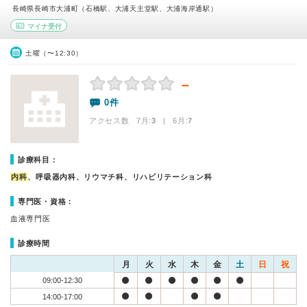
長崎県長崎市大浦町（石橋駅、大浦天主堂駅、大浦海岸通駅）
マイナ受付
土曜（〜12:30）
－
0件
アクセス数 7月:
3
| 6月:
7
診療科目：
内科
、呼吸器内科、リウマチ科、リハビリテーション科
専門医・資格：
血液専門医
診療時間
月
火
水
木
金
土
日
祝
09:00-12:30
14:00-17:00