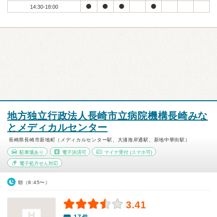
14:30-18:00
地方独立行政法人長崎市立病院機構長崎みな
とメディカルセンター
長崎県長崎市新地町（メディカルセンター駅、大浦海岸通駅、新地中華街駅）
駐車場あり
電子決済可
マイナ受付
(スマホ可)
電子処方せん対応
朝（8:45〜）
3.41