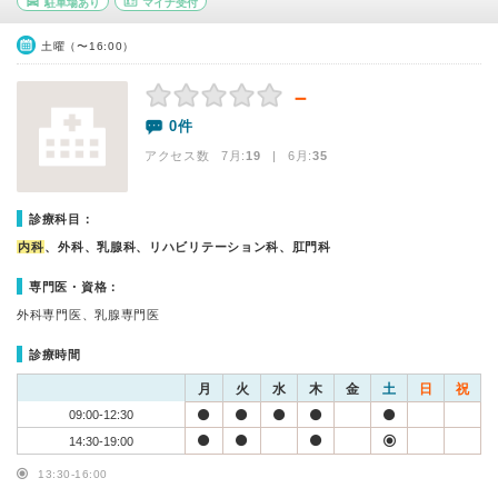
駐車場あり
マイナ受付
土曜（〜16:00）
－
0件
アクセス数 7月:
19
| 6月:
35
診療科目：
内科
、外科、乳腺科、リハビリテーション科、肛門科
専門医・資格：
外科専門医、乳腺専門医
診療時間
月
火
水
木
金
土
日
祝
09:00-12:30
14:30-19:00
13:30-16:00