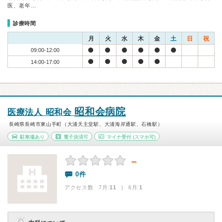
医、老年…
診療時間
月
火
水
木
金
土
日
祝
09:00-12:00
14:00-17:00
昭和会病院
医療法人 昭和会
長崎県長崎市東山手町（大浦天主堂駅、大浦海岸通駅、石橋駅）
駐車場あり
電子決済可
マイナ受付
(スマホ可)
－
0件
アクセス数 7月:
11
| 6月:
1