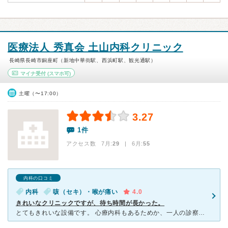
医療法人 秀真会 土山内科クリニック
長崎県長崎市銅座町（新地中華街駅、西浜町駅、観光通駅）
マイナ受付
(スマホ可)
土曜（〜17:00）
3.27
1件
アクセス数 7月:
29
| 6月:
55
内科の口コミ
内科
咳（セキ）・喉が痛い
4.0
きれいなクリニックですが、待ち時間が長かった。
とてもきれいな設備です。 心療内科もあるためか、一人の診察にかける時間が長いように思われます。 そのために、待ち時間が長くなってしまうのかと思いました。 とてもお客さんが多く座る場所を選