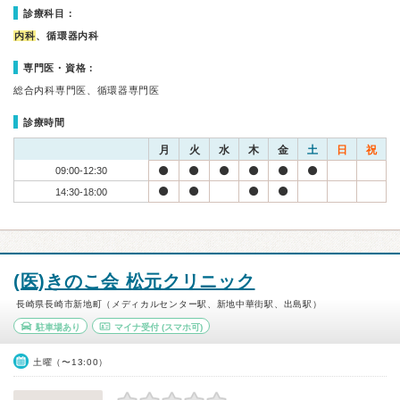
診療科目：
内科
、循環器内科
専門医・資格：
総合内科専門医、循環器専門医
診療時間
月
火
水
木
金
土
日
祝
09:00-12:30
14:30-18:00
(医)きのこ会 松元クリニック
長崎県長崎市新地町（メディカルセンター駅、新地中華街駅、出島駅）
駐車場あり
マイナ受付
(スマホ可)
土曜（〜13:00）