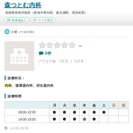
森つとむ内科
長崎県長崎市籠町（新地中華街駅、観光通駅、西浜町駅）
駐車場あり
マイナ受付
土曜（〜12:00）
－
0件
アクセス数 7月:
3
| 6月:
4
診療科目：
内科
、循環器内科、消化器内科
診療時間
月
火
水
木
金
土
日
祝
09:00-12:00
14:00-18:00
14:00-16:00