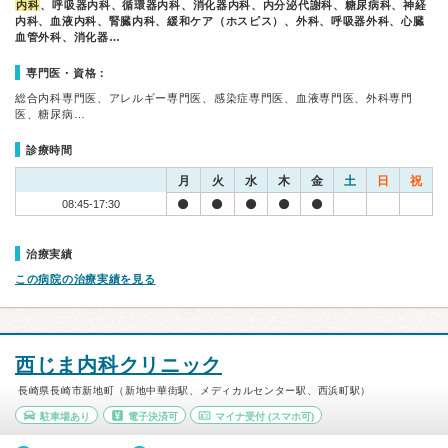
内科
、呼吸器内科、循環器内科、消化器内科、内分泌代謝科、糖尿病科、神経
内科、血液内科、腎臓内科、緩和ケア（ホスピス）、外科、呼吸器外科、心臓
血管外科、消化器…
専門医・資格：
総合内科専門医、アレルギー専門医、感染症専門医、血液専門医、外科専門
医、糖尿病…
診療時間
月
火
水
木
金
土
日
祝
08:45-17:30
治療実績
この病院の治療実績を見る
西じま内科クリニック
長崎県長崎市新地町（新地中華街駅、メディカルセンター駅、西浜町駅）
駐車場あり
電子決済可
マイナ受付
(スマホ可)