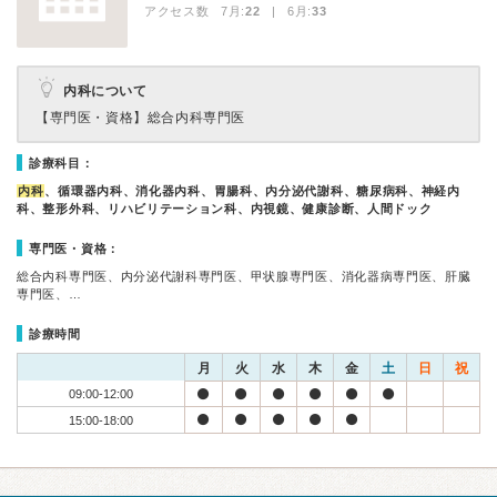
アクセス数 7月:
22
| 6月:
33
内科について
【専門医・資格】
総合内科専門医
診療科目：
内科
、循環器内科、消化器内科、胃腸科、内分泌代謝科、糖尿病科、神経内
科、整形外科、リハビリテーション科、内視鏡、健康診断、人間ドック
専門医・資格：
総合内科専門医、内分泌代謝科専門医、甲状腺専門医、消化器病専門医、肝臓
専門医、…
診療時間
月
火
水
木
金
土
日
祝
09:00-12:00
15:00-18:00