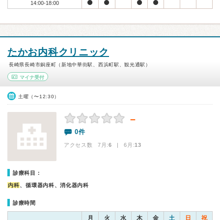
14:00-18:00
たかお内科クリニック
長崎県長崎市銅座町（新地中華街駅、西浜町駅、観光通駅）
マイナ受付
土曜（〜12:30）
－
0件
アクセス数 7月:
6
| 6月:
13
診療科目：
内科
、循環器内科、消化器内科
診療時間
月
火
水
木
金
土
日
祝