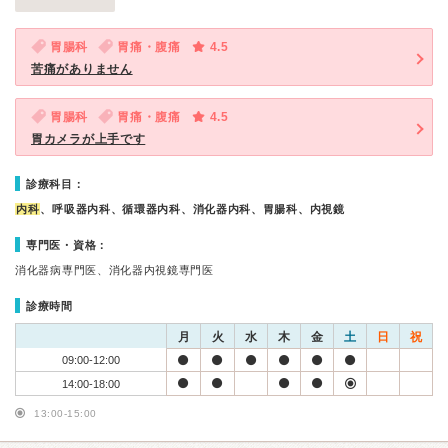
胃腸科
胃痛・腹痛
4.5
苦痛がありません
胃腸科
胃痛・腹痛
4.5
胃カメラが上手です
診療科目：
内科
、呼吸器内科、循環器内科、消化器内科、胃腸科、内視鏡
専門医・資格：
消化器病専門医、消化器内視鏡専門医
診療時間
月
火
水
木
金
土
日
祝
09:00-12:00
14:00-18:00
13:00-15:00