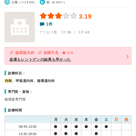
土曜（〜13:00）
朝（8:45〜）
3.19
1件
アクセス数 7月:
36
| 6月:
43
循環器内科
体調不良
4.0
血液もレントゲンの結果も早かった
診療科目：
内科
、呼吸器内科、循環器内科
専門医・資格：
循環器専門医
診療時間
月
火
水
木
金
土
日
祝
08:45-13:00
14:30-18:00