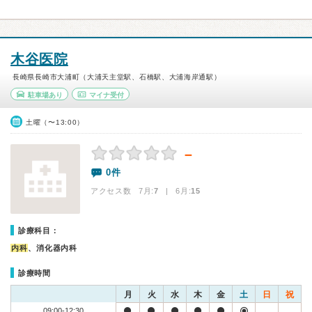
木谷医院
長崎県長崎市大浦町（大浦天主堂駅、石橋駅、大浦海岸通駅）
駐車場あり
マイナ受付
土曜（〜13:00）
－
0件
アクセス数 7月:
7
| 6月:
15
診療科目：
内科
、消化器内科
診療時間
月
火
水
木
金
土
日
祝
09:00-12:30