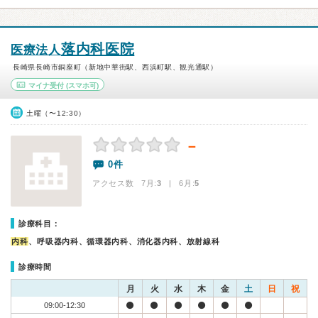
落内科医院
医療法人
長崎県長崎市銅座町（新地中華街駅、西浜町駅、観光通駅）
マイナ受付
(スマホ可)
土曜（〜12:30）
－
0件
アクセス数 7月:
3
| 6月:
5
診療科目：
内科
、呼吸器内科、循環器内科、消化器内科、放射線科
診療時間
月
火
水
木
金
土
日
祝
09:00-12:30