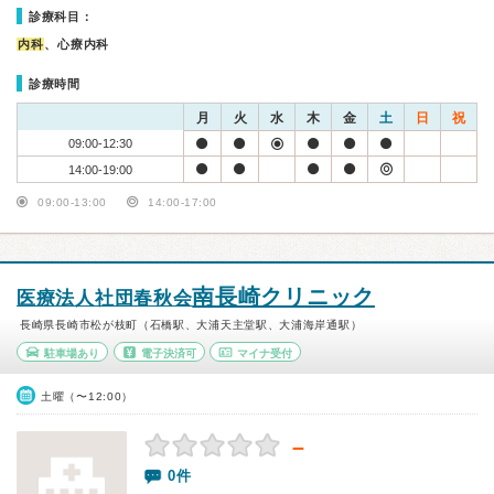
診療科目：
内科
、心療内科
診療時間
月
火
水
木
金
土
日
祝
09:00-12:30
14:00-19:00
09:00-13:00
14:00-17:00
南長崎クリニック
医療法人社団春秋会
長崎県長崎市松が枝町（石橋駅、大浦天主堂駅、大浦海岸通駅）
駐車場あり
電子決済可
マイナ受付
土曜（〜12:00）
－
0件