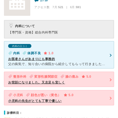
17件
アクセス数 7月:
521
| 6月:
591
内科について
【専門医・資格】
総合内科専門医
内科の口コミ
内科
体調不良
1.0
お医者さんがあまりにも事務的
父の病気で、知り合いの病院から紹介してもらって行きました。 内科へ行ったのですが、まず外来が患者はすし詰め状態で座ることもままならず、長時間待たされ、やっと診察室に入ったら、お医者さんはぶっきらぼう
整形外科
変形性膝関節症
膝の痛み
5.0
お世話になりました。又左足も宜しく
小児科
顔色が悪い（黄色）
5.0
小児科の先生がとても丁寧で優しい
診療科目：