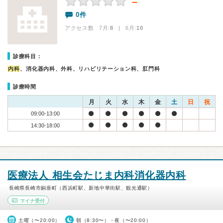
－
0件
アクセス数 7月:
8
| 6月:
10
診療科目：
内科
、消化器内科、外科、リハビリテーション科、肛門科
診療時間
月
火
水
木
金
土
日
祝
09:00-13:00
14:30-18:00
医療法人 相生会たじま内科消化器内科
長崎県長崎市銅座町（西浜町駅、新地中華街駅、観光通駅）
マイナ受付
土曜（〜20:00）
朝（8:30〜）・夜（〜20:00）