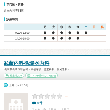
専門医・資格：
総合内科専門医
診療時間
月
火
水
木
金
土
日
祝
09:00-12:00
14:00-18:00
武藤内科循環器内科
長崎県長崎市寄合町（崇福寺駅、思案橋駅、観光通駅）
駐車場あり
マイナ受付
(スマホ可)
土曜（〜12:00）
－
0件
アクセス数 7月:
8
| 6月:
7