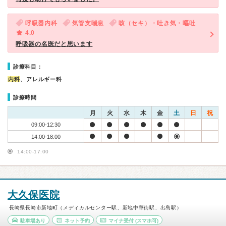
呼吸器内科
気管支喘息
咳（セキ）・吐き気・嘔吐
4.0
呼吸器の名医だと思います
診療科目：
内科
、アレルギー科
診療時間
月
火
水
木
金
土
日
祝
09:00-12:30
14:00-18:00
14:00-17:00
大久保医院
長崎県長崎市新地町（メディカルセンター駅、新地中華街駅、出島駅）
駐車場あり
ネット予約
マイナ受付
(スマホ可)