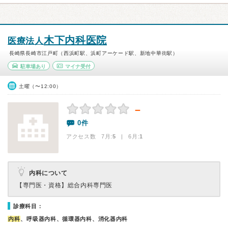
木下内科医院
医療法人
長崎県長崎市江戸町（西浜町駅、浜町アーケード駅、新地中華街駅）
駐車場あり
マイナ受付
土曜（〜12:00）
－
0件
アクセス数 7月:
5
| 6月:
1
内科について
【専門医・資格】
総合内科専門医
診療科目：
内科
、呼吸器内科、循環器内科、消化器内科