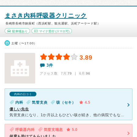
まさき内科呼吸器クリニック
長崎県長崎市銅座町（西浜町駅、観光通駅、浜町アーケード駅）
駐車場あり
マイナ受付
(スマホ可)
土曜（〜17:00）
3.89
3件
アクセス数 7月:
79
| 6月:
96
内科の口コミ
内科
気管支炎
咳（セキ）
4.5
優しい先生
気管支炎になり、1か月以上もひどい咳が続き、他の病院でもなかなか治らず、 いろいろ調べて、こちらの病院に辿り着きました。 先生はとても優しく、吸入の仕方を丁寧に教えてくれました。 また、診察が終
呼吸器内科
気管支喘息
5.0
何度も助けてもらいました。