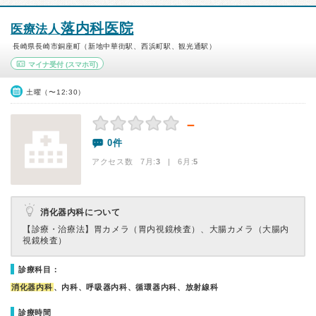
落内科医院
医療法人
長崎県長崎市銅座町（新地中華街駅、西浜町駅、観光通駅）
マイナ受付
(スマホ可)
土曜（〜12:30）
－
0件
アクセス数 7月:
3
| 6月:
5
消化器内科について
【診療・治療法】
胃カメラ（胃内視鏡検査）、大腸カメラ（大腸内
視鏡検査）
診療科目：
消化器内科
、内科、呼吸器内科、循環器内科、放射線科
診療時間