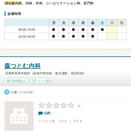
消化器内科
、内科、外科、リハビリテーション科、肛門科
診療時間
月
火
水
木
金
土
日
祝
09:00-13:00
14:30-18:00
森つとむ内科
長崎県長崎市籠町（新地中華街駅、観光通駅、西浜町駅）
駐車場あり
マイナ受付
土曜（〜12:00）
－
0件
アクセス数 7月:
3
| 6月:
4