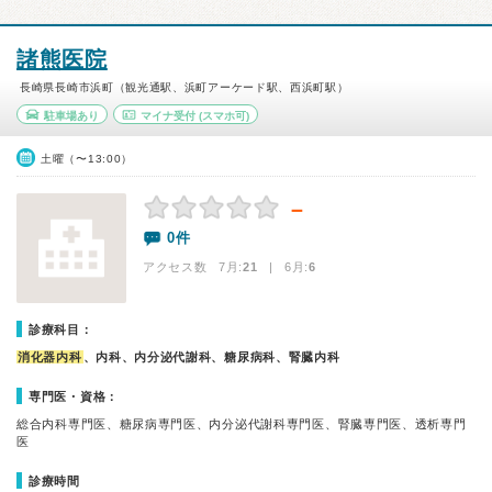
諸熊医院
長崎県長崎市浜町（観光通駅、浜町アーケード駅、西浜町駅）
駐車場あり
マイナ受付
(スマホ可)
土曜（〜13:00）
－
0件
アクセス数 7月:
21
| 6月:
6
診療科目：
消化器内科
、内科、内分泌代謝科、糖尿病科、腎臓内科
専門医・資格：
総合内科専門医、糖尿病専門医、内分泌代謝科専門医、腎臓専門医、透析専門
医
診療時間