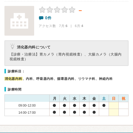
－
0件
アクセス数 7月:
6
| 6月:
4
消化器内科について
【診療・治療法】
胃カメラ（胃内視鏡検査）、大腸カメラ（大腸内
視鏡検査）
診療科目：
消化器内科
、内科、呼吸器内科、循環器内科、リウマチ科、神経内科
診療時間
月
火
水
木
金
土
日
祝
09:00-12:00
14:00-17:00