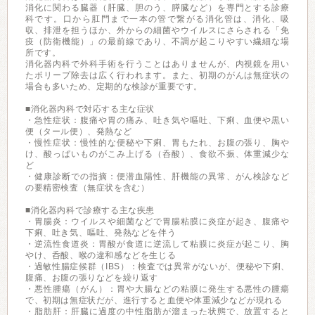
消化に関わる臓器（肝臓、胆のう、膵臓など）を専門とする診療
科です。口から肛門まで一本の管で繋がる消化管は、消化、吸
収、排泄を担うほか、外からの細菌やウイルスにさらされる「免
疫（防衛機能）」の最前線であり、不調が起こりやすい繊細な場
所です。
消化器内科で外科手術を行うことはありませんが、内視鏡を用い
たポリープ除去は広く行われます。また、初期のがんは無症状の
場合も多いため、定期的な検診が重要です。
■消化器内科で対応する主な症状
・急性症状：腹痛や胃の痛み、吐き気や嘔吐、下痢、血便や黒い
便（タール便）、発熱など
・慢性症状：慢性的な便秘や下痢、胃もたれ、お腹の張り、胸や
け、酸っぱいものがこみ上げる（呑酸）、食欲不振、体重減少な
ど
・健康診断での指摘：便潜血陽性、肝機能の異常、がん検診など
の要精密検査（無症状を含む）
■消化器内科で診療する主な疾患
・胃腸炎：ウイルスや細菌などで胃腸粘膜に炎症が起き、腹痛や
下痢、吐き気、嘔吐、発熱などを伴う
・逆流性食道炎：胃酸が食道に逆流して粘膜に炎症が起こり、胸
やけ、呑酸、喉の違和感などを生じる
・過敏性腸症候群（IBS）：検査では異常がないが、便秘や下痢、
腹痛、お腹の張りなどを繰り返す
・悪性腫瘍（がん）：胃や大腸などの粘膜に発生する悪性の腫瘍
で、初期は無症状だが、進行すると血便や体重減少などが現れる
・脂肪肝：肝臓に過度の中性脂肪が溜まった状態で、放置すると