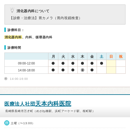
消化器内科について
【診療・治療法】
胃カメラ（胃内視鏡検査）
診療科目：
消化器内科
、内科、循環器内科
診療時間
月
火
水
木
金
土
日
祝
09:00-12:00
14:00-18:00
14:00-16:00
天本内科医院
医療法人社団
長崎県長崎市万才町（めがね橋駅、浜町アーケード駅、桜町駅）
土曜（〜13:00）