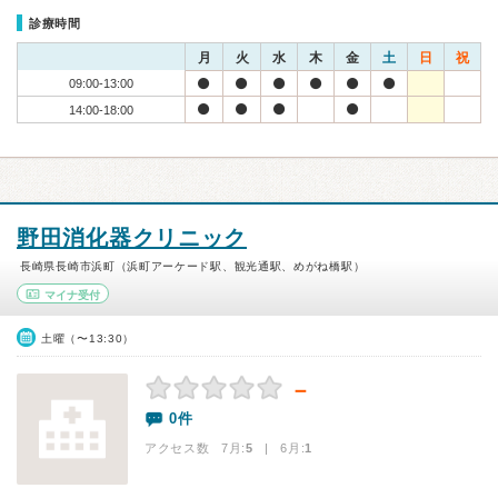
診療時間
月
火
水
木
金
土
日
祝
09:00-13:00
14:00-18:00
野田消化器クリニック
長崎県長崎市浜町（浜町アーケード駅、観光通駅、めがね橋駅）
マイナ受付
土曜（〜13:30）
－
0件
アクセス数 7月:
5
| 6月:
1