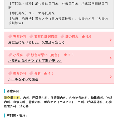
【専門医・資格】
消化器病専門医、肝臓専門医、消化器内視鏡専門
医
【専門外来】
ストーマ専門外来
【診療・治療法】
胃カメラ（胃内視鏡検査）、大腸カメラ（大腸内
視鏡検査）
整形外科
変形性膝関節症
膝の痛み
5.0
お世話になりました。又左足も宜しく
小児科
顔色が悪い（黄色）
5.0
小児科の先生がとても丁寧で優しい
整形外科
骨折
4.5
ルールを守って面会
診療科目：
消化器内科
、内科、呼吸器内科、循環器内科、内分泌代謝科、糖尿病科、神経
内科、血液内科、腎臓内科、緩和ケア（ホスピス）、外科、呼吸器外科、心臓
血管外科、消化器…
専門医・資格：