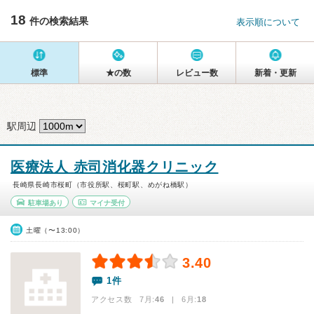
18
件の検索結果
表示順について
標準
★の数
レビュー数
新着・更新
駅周辺
医療法人 赤司消化器クリニック
長崎県長崎市桜町（市役所駅、桜町駅、めがね橋駅）
駐車場あり
マイナ受付
土曜（〜13:00）
3.40
1件
アクセス数 7月:
46
| 6月:
18