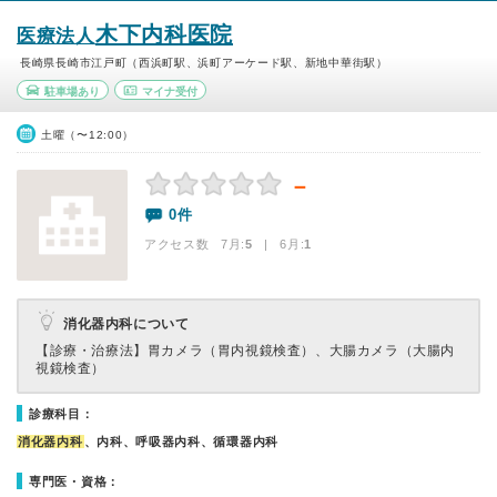
木下内科医院
医療法人
長崎県長崎市江戸町（西浜町駅、浜町アーケード駅、新地中華街駅）
駐車場あり
マイナ受付
土曜（〜12:00）
－
0件
アクセス数 7月:
5
| 6月:
1
消化器内科について
【診療・治療法】
胃カメラ（胃内視鏡検査）、大腸カメラ（大腸内
視鏡検査）
診療科目：
消化器内科
、内科、呼吸器内科、循環器内科
専門医・資格：