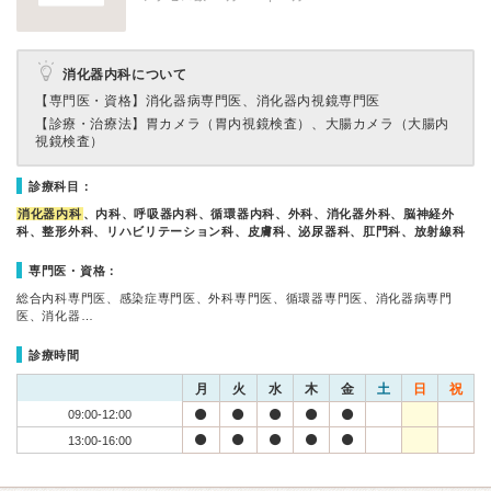
消化器内科について
【専門医・資格】
消化器病専門医、消化器内視鏡専門医
【診療・治療法】
胃カメラ（胃内視鏡検査）、大腸カメラ（大腸内
視鏡検査）
診療科目：
消化器内科
、内科、呼吸器内科、循環器内科、外科、消化器外科、脳神経外
科、整形外科、リハビリテーション科、皮膚科、泌尿器科、肛門科、放射線科
専門医・資格：
総合内科専門医、感染症専門医、外科専門医、循環器専門医、消化器病専門
医、消化器…
診療時間
月
火
水
木
金
土
日
祝
09:00-12:00
13:00-16:00