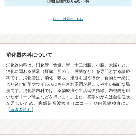
日曜日診療で絞り込む (0件)
口コミ検索はこちら
消化器内科について
消化器内科は、消化管（食道、胃、十二指腸、小腸、大腸）と、
消化に関わる臓器（肝臓、胆のう、膵臓など）を専門とする診療
科です。消化管は、消化、吸収、排泄を担うほか、食物と一緒に
入り込む細菌やウイルスにさらされ不調が起こりやすい繊細な場
所です。消化器内科では、薬物療法や生活習慣指導、内視鏡を用
いたポリープ除去などを行います。また、初期のがんは自覚症状
が乏しいため、腹部超音波検査（エコー）や内視鏡検査に…
【
続きを読む
】