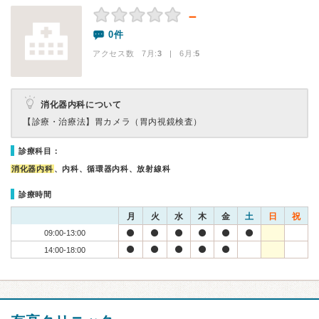
－
0件
アクセス数 7月:
3
| 6月:
5
消化器内科について
【診療・治療法】
胃カメラ（胃内視鏡検査）
診療科目：
消化器内科
、内科、循環器内科、放射線科
診療時間
月
火
水
木
金
土
日
祝
09:00-13:00
14:00-18:00