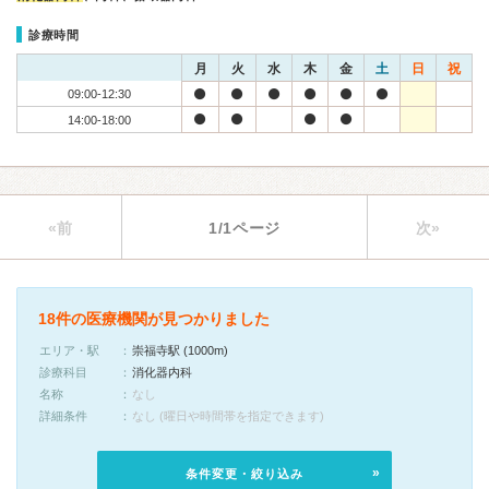
診療時間
月
火
水
木
金
土
日
祝
09:00-12:30
14:00-18:00
«前
1/1ページ
次»
18件の医療機関が見つかりました
エリア・駅
崇福寺駅 (1000m)
診療科目
消化器内科
名称
なし
詳細条件
なし (曜日や時間帯を指定できます)
条件変更・絞り込み