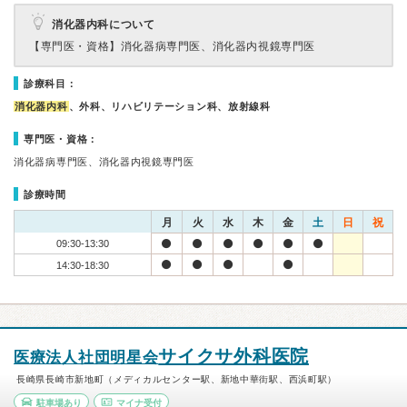
消化器内科について
【専門医・資格】
消化器病専門医、消化器内視鏡専門医
診療科目：
消化器内科
、外科、リハビリテーション科、放射線科
専門医・資格：
消化器病専門医、消化器内視鏡専門医
診療時間
月
火
水
木
金
土
日
祝
09:30-13:30
14:30-18:30
サイクサ外科医院
医療法人社団明星会
長崎県長崎市新地町（メディカルセンター駅、新地中華街駅、西浜町駅）
駐車場あり
マイナ受付