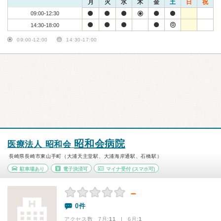
月
火
水
木
金
土
日
祝
09:00-12:30
14:30-18:00
09:00-12:00
14:30-17:00
昭和会病院
医療法人 昭和会
長崎県長崎市東山手町（大浦天主堂駅、大浦海岸通駅、石橋駅）
駐車場あり
電子決済可
マイナ受付
(スマホ可)
－
0件
アクセス数 7月:
11
| 6月:
1