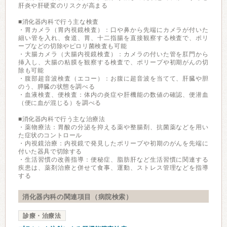
肝炎や肝硬変のリスクが高まる
■消化器内科で行う主な検査
・胃カメラ（胃内視鏡検査）：口や鼻から先端にカメラが付いた
細い管を入れ、食道、胃、十二指腸を直接観察する検査で、ポリ
ープなどの切除やピロリ菌検査も可能
・大腸カメラ（大腸内視鏡検査）：カメラの付いた管を肛門から
挿入し、大腸の粘膜を観察する検査で、ポリープや初期がんの切
除も可能
・腹部超音波検査（エコー）：お腹に超音波を当てて、肝臓や胆
のう、膵臓の状態を調べる
・血液検査、便検査：体内の炎症や肝機能の数値の確認、便潜血
（便に血が混じる）を調べる
■消化器内科で行う主な治療法
・薬物療法：胃酸の分泌を抑える薬や整腸剤、抗菌薬などを用い
た症状のコントロール
・内視鏡治療：内視鏡で発見したポリープや初期のがんを先端に
付いた器具で切除する
・生活習慣の改善指導：便秘症、脂肪肝など生活習慣に関連する
疾患は、薬剤治療と併せて食事、運動、ストレス管理などを指導
する
消化器内科の関連項目（病院検索）
診療・治療法