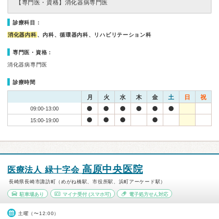
【専門医・資格】
消化器病専門医
診療科目：
消化器内科
、内科、循環器内科、リハビリテーション科
専門医・資格：
消化器病専門医
診療時間
月
火
水
木
金
土
日
祝
09:00-13:00
15:00-19:00
高原中央医院
医療法人 緑十字会
長崎県長崎市諏訪町（めがね橋駅、市役所駅、浜町アーケード駅）
駐車場あり
マイナ受付
(スマホ可)
電子処方せん対応
土曜（〜12:00）