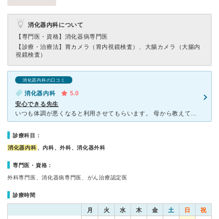
消化器内科について
【専門医・資格】
消化器病専門医
【診療・治療法】
胃カメラ（胃内視鏡検査）、大腸カメラ（大腸内
視鏡検査）
消化器内科の口コミ
消化器内科
5.0
安心できる先生
いつも体調が悪くなると利用させてもらいます。 母から教えてもらい、慢性胃炎で胃カメラをしたのですが、初めてですごくドキドキしてたのですが鼻からで楽に受けることができました。 先生もとても優しくて安
診療科目：
消化器内科
、内科、外科、消化器外科
専門医・資格：
外科専門医、消化器病専門医、がん治療認定医
診療時間
月
火
水
木
金
土
日
祝