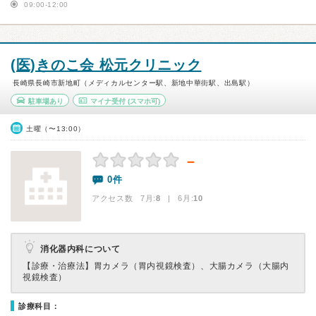
09:00-12:00
(医)きのこ会 松元クリニック
長崎県長崎市新地町（メディカルセンター駅、新地中華街駅、出島駅）
駐車場あり
マイナ受付
(スマホ可)
土曜（〜13:00）
－
0件
アクセス数 7月:
8
| 6月:
10
消化器内科について
【診療・治療法】
胃カメラ（胃内視鏡検査）、大腸カメラ（大腸内
視鏡検査）
診療科目：