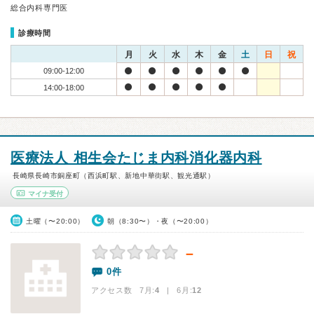
総合内科専門医
診療時間
月
火
水
木
金
土
日
祝
09:00-12:00
14:00-18:00
医療法人 相生会たじま内科消化器内科
長崎県長崎市銅座町（西浜町駅、新地中華街駅、観光通駅）
マイナ受付
土曜（〜20:00）
朝（8:30〜）・夜（〜20:00）
－
0件
アクセス数 7月:
4
| 6月:
12