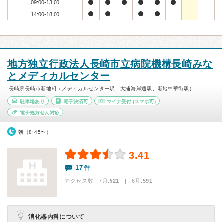
09:00-13:00
14:00-18:00
地方独立行政法人長崎市立病院機構長崎みな
とメディカルセンター
長崎県長崎市新地町（メディカルセンター駅、大浦海岸通駅、新地中華街駅）
駐車場あり
電子決済可
マイナ受付
(スマホ可)
電子処方せん対応
朝（8:45〜）
3.41
17件
アクセス数 7月:
521
| 6月:
591
消化器内科について