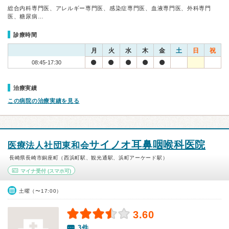
総合内科専門医、アレルギー専門医、感染症専門医、血液専門医、外科専門
医、糖尿病…
診療時間
月
火
水
木
金
土
日
祝
08:45-17:30
治療実績
この病院の治療実績を見る
サイノオ耳鼻咽喉科医院
医療法人社団東和会
長崎県長崎市銅座町（西浜町駅、観光通駅、浜町アーケード駅）
マイナ受付
(スマホ可)
土曜（〜17:00）
3.60
3件