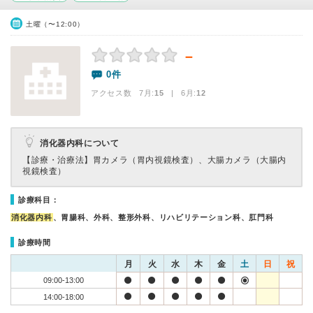
土曜（〜12:00）
－
0件
アクセス数 7月:
15
| 6月:
12
消化器内科について
【診療・治療法】
胃カメラ（胃内視鏡検査）、大腸カメラ（大腸内
視鏡検査）
診療科目：
消化器内科
、胃腸科、外科、整形外科、リハビリテーション科、肛門科
診療時間
月
火
水
木
金
土
日
祝
09:00-13:00
14:00-18:00