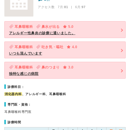
アクセス数 7月:
81
| 6月:
97
耳鼻咽喉科
鼻水が出る
5.0
アレルギー性鼻炎の診療に通いました。
耳鼻咽喉科
吐き気・嘔吐
4.0
いつも混んでいます
耳鼻咽喉科
鼻のつまり
3.0
独特な感じの病院
診療科目：
消化器内科
、アレルギー科、耳鼻咽喉科
専門医・資格：
耳鼻咽喉科専門医
診療時間