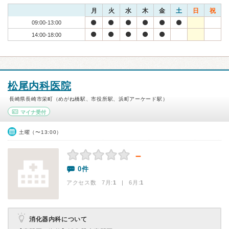
月
火
水
木
金
土
日
祝
09:00-13:00
14:00-18:00
松尾内科医院
長崎県長崎市栄町（めがね橋駅、市役所駅、浜町アーケード駅）
マイナ受付
土曜（〜13:00）
－
0件
アクセス数 7月:
1
| 6月:
1
消化器内科について