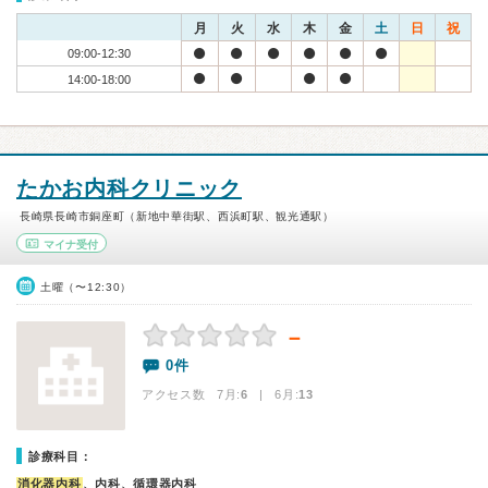
月
火
水
木
金
土
日
祝
09:00-12:30
14:00-18:00
たかお内科クリニック
長崎県長崎市銅座町（新地中華街駅、西浜町駅、観光通駅）
マイナ受付
土曜（〜12:30）
－
0件
アクセス数 7月:
6
| 6月:
13
診療科目：
消化器内科
、内科、循環器内科