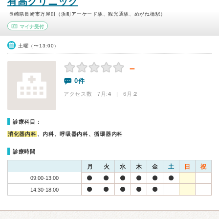
有高クリニック
長崎県長崎市万屋町（浜町アーケード駅、観光通駅、めがね橋駅）
マイナ受付
土曜（〜13:00）
－
0件
アクセス数 7月:
4
| 6月:
2
診療科目：
消化器内科
、内科、呼吸器内科、循環器内科
診療時間
月
火
水
木
金
土
日
祝
09:00-13:00
14:30-18:00