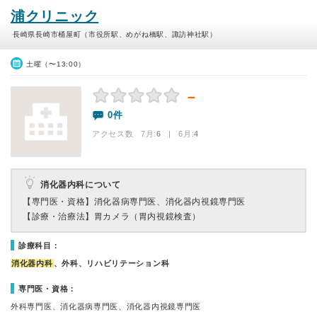
浦クリニック
長崎県長崎市桶屋町（市役所駅、めがね橋駅、諏訪神社駅）
土曜（〜13:00）
－
0件
アクセス数 7月:
6
| 6月:
4
消化器内科について
【専門医・資格】
消化器病専門医、消化器内視鏡専門医
【診療・治療法】
胃カメラ（胃内視鏡検査）
診療科目：
消化器内科
、外科、リハビリテーション科
専門医・資格：
外科専門医、消化器病専門医、消化器内視鏡専門医