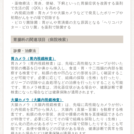
・薬物療法：胃炎、便秘、下痢といった胃腸症状を改善する薬剤
で生活の質（QOL）を高める
・内視鏡治療：胃カメラや大腸カメラなどで発見したポリープや
初期がんをその場で切除する
・ピロリ菌除菌：胃がんや胃潰瘍の主な原因となる「ヘリコバク
ター・ピロリ菌」を薬剤で除菌する
胃腸科の関連項目（病院検索）
診療・治療法
胃カメラ（胃内視鏡検査）
胃カメラ（胃内視鏡検査）は、先端に高性能なスコープが付いた
管状の機器を口や鼻から挿入し、食道・胃・十二指腸の内部を観
察する検査です。粘膜の色や凹凸などの形状を詳しく確認するこ
とが可能です。必要に応じて、組織の採取（生検）を行ったり、
ポリープの切除や止血処理などの治療を行ったりすることも可能
です。胃カメラ検査は、消化器症状がある場合や、健康診断で要
検査になった場合などは健康保険が適用されます。
大腸カメラ（大腸内視鏡検査）
大腸カメラ（大腸内視鏡検査）は、先端に高性能なカメラが付い
た内視鏡を肛門から挿入し、大腸内（直腸～盲腸）を観察する検
査です。粘膜の色や形状、炎症や腫瘍の有無を直接確認できるの
が特徴です。必要に応じてその場で組織を採取したり（生検）、
がん化の恐れがあるポリープはその場で切除したりすることも可
能です。血便や腹痛などの症状がある場合、健康診断で異常を指
摘された場合などは健康保険が適用されます。