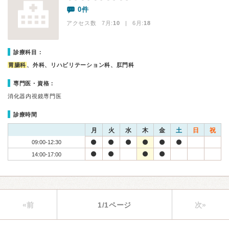
0件
アクセス数 7月:
10
| 6月:
18
診療科目：
胃腸科
、外科、リハビリテーション科、肛門科
専門医・資格：
消化器内視鏡専門医
診療時間
月
火
水
木
金
土
日
祝
09:00-12:30
14:00-17:00
«前
1/1ページ
次»