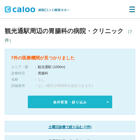
観光通駅周辺の胃腸科の病院・クリニック
（7
件）
7件の医療機関が見つかりました
エリア・駅
観光通駅 (1000m)
診療科目
胃腸科
名称
なし
詳細条件
なし (曜日や時間帯を指定できます)
条件変更・絞り込み
土曜日診療で絞り込む (7件)