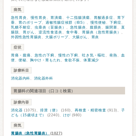
病気
急性胃炎
、
慢性胃炎
、
胃潰瘍
、
十二指腸潰瘍
、
胃酸過多症
、
胃下
垂
、
胃のポリープ
、
過敏性腸症候群（IBS）
、
慢性便秘
、
下痢症
、
乳糖不耐症
、
虫垂炎（盲腸炎）
、
急性腸炎
、
腹膜炎
、
腸閉塞
、
直
腸脱
、
胃がん
、
逆流性食道炎
、
食中毒
、
胃腸炎（急性胃腸炎）
、
外因性急性胃腸炎
、
大腸ポリープ
、
大腸がん
、
胃炎
症状
胃痛・腹痛
、
急性の下痢
、
慢性の下痢
、
吐き気・嘔吐
、
発熱
、
血
便
、
便秘
、
胸やけ・胃もたれ
、
食欲不振
、
体重減少
診療科目
消化器内科
、
消化器外科
胃腸科の関連項目（口コミ検索）
診療内容
消化器
(1075)、
排泄（便）
(160)、
再検査・精密検査
(913)、
子
ども（15歳頃まで）
(2240)、
けが
(980)
病気
胃腸炎（急性胃腸炎）
(1027)