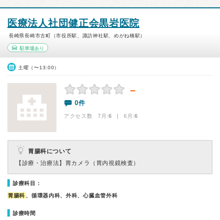
医療法人社団健正会黒岩医院
長崎県長崎市古町（市役所駅、諏訪神社駅、めがね橋駅）
駐車場あり
土曜（〜13:00）
－
0件
アクセス数 7月:
6
| 6月:
6
胃腸科について
【診療・治療法】
胃カメラ（胃内視鏡検査）
診療科目：
胃腸科
、循環器内科、外科、心臓血管外科
診療時間