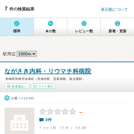
7
件の検索結果
表示順について
標準
★の数
レビュー数
新着・更新
駅周辺
ながさき内科・リウマチ科病院
長崎県長崎市油屋町（崇福寺駅、思案橋駅、観光通駅）
駐車場あり
マイナ受付
土曜（〜12:00）
－
0件
アクセス数 7月:
9
| 6月:
26