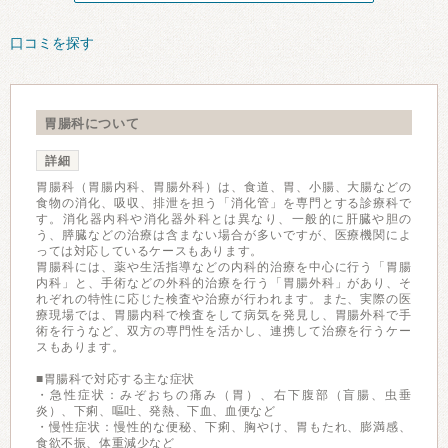
口コミを探す
胃腸科について
詳細
胃腸科（胃腸内科、胃腸外科）は、食道、胃、小腸、大腸などの
食物の消化、吸収、排泄を担う「消化管」を専門とする診療科で
す。消化器内科や消化器外科とは異なり、一般的に肝臓や胆の
う、膵臓などの治療は含まない場合が多いですが、医療機関によ
っては対応しているケースもあります。
胃腸科には、薬や生活指導などの内科的治療を中心に行う「胃腸
内科」と、手術などの外科的治療を行う「胃腸外科」があり、そ
れぞれの特性に応じた検査や治療が行われます。また、実際の医
療現場では、胃腸内科で検査をして病気を発見し、胃腸外科で手
術を行うなど、双方の専門性を活かし、連携して治療を行うケー
スもあります。
■胃腸科で対応する主な症状
・急性症状：みぞおちの痛み（胃）、右下腹部（盲腸、虫垂
炎）、下痢、嘔吐、発熱、下血、血便など
・慢性症状：慢性的な便秘、下痢、胸やけ、胃もたれ、膨満感、
食欲不振、体重減少など