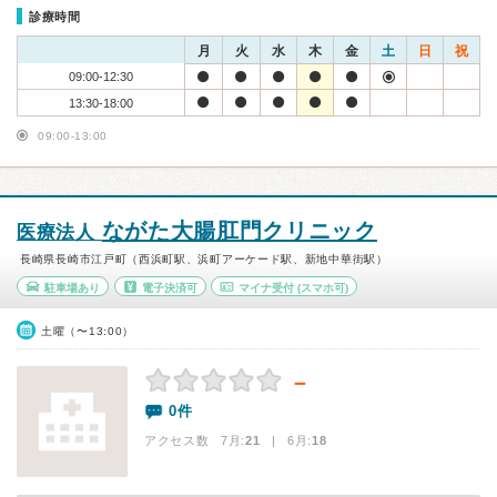
診療時間
月
火
水
木
金
土
日
祝
09:00-12:30
13:30-18:00
09:00-13:00
ながた大腸肛門クリニック
医療法人
長崎県長崎市江戸町（西浜町駅、浜町アーケード駅、新地中華街駅）
駐車場あり
電子決済可
マイナ受付
(スマホ可)
土曜（〜13:00）
－
0件
アクセス数 7月:
21
| 6月:
18