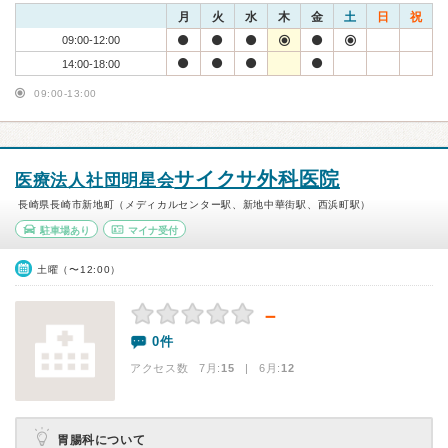
月
火
水
木
金
土
日
祝
09:00-12:00
14:00-18:00
09:00-13:00
サイクサ外科医院
医療法人社団明星会
長崎県長崎市新地町（メディカルセンター駅、新地中華街駅、西浜町駅）
駐車場あり
マイナ受付
土曜（〜12:00）
－
0件
アクセス数 7月:
15
| 6月:
12
胃腸科について