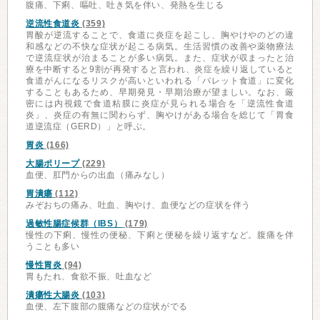
腹痛、下痢、嘔吐、吐き気を伴い、発熱を生じる
逆流性食道炎
(359)
胃酸が逆流することで、食道に炎症を起こし、胸やけやのどの違
和感などの不快な症状が起こる病気。生活習慣の改善や薬物療法
で逆流症状が治まることが多い病気。また、症状が収まったと治
療を中断すると9割が再発すると言われ、炎症を繰り返していると
食道がんになるリスクが高いといわれる「バレット食道」に変化
することもあるため、早期発見・早期治療が望ましい。なお、厳
密には内視鏡で食道粘膜に炎症が見られる場合を「逆流性食道
炎」、炎症の有無に関わらず、胸やけがある場合を総じて「胃食
道逆流症（GERD）」と呼ぶ。
胃炎
(166)
大腸ポリープ
(229)
血便、肛門からの出血（痛みなし）
胃潰瘍
(112)
みぞおちの痛み、吐血、胸やけ、血便などの症状を伴う
過敏性腸症候群（IBS）
(179)
慢性の下痢、慢性の便秘、下痢と便秘を繰り返すなど。腹痛を伴
うことも多い
慢性胃炎
(94)
胃もたれ、食欲不振、吐血など
潰瘍性大腸炎
(103)
血便、左下腹部の腹痛などの症状がでる