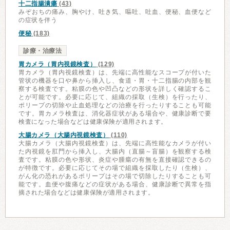
十二指腸潰瘍
(43)
みぞおちの痛み、胸やけ、吐き気、嘔吐、吐血、便秘、血便など
の症状を伴う
便秘
(183)
診療・治療法
胃カメラ（胃内視鏡検査）
(129)
胃カメラ（胃内視鏡検査）は、先端に高性能なスコープが付いた
管状の機器を口や鼻から挿入し、食道・胃・十二指腸の内部を観
察する検査です。粘膜の色や凹凸などの形状を詳しく確認するこ
とが可能です。必要に応じて、組織の採取（生検）を行ったり、
ポリープの切除や止血処理などの治療を行ったりすることも可能
です。胃カメラ検査は、消化器症状がある場合や、健康診断で要
検査になった場合などは健康保険が適用されます。
大腸カメラ（大腸内視鏡検査）
(110)
大腸カメラ（大腸内視鏡検査）は、先端に高性能なカメラが付い
た内視鏡を肛門から挿入し、大腸内（直腸～盲腸）を観察する検
査です。粘膜の色や形状、炎症や腫瘍の有無を直接確認できるの
が特徴です。必要に応じてその場で組織を採取したり（生検）、
がん化の恐れがあるポリープはその場で切除したりすることも可
能です。血便や腹痛などの症状がある場合、健康診断で異常を指
摘された場合などは健康保険が適用されます。