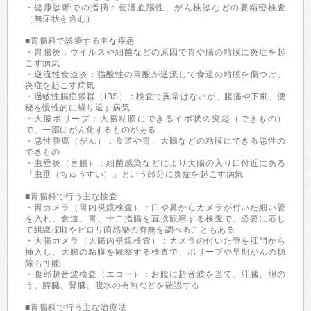
・健康診断での指摘：便潜血陽性、がん検診などの要精密検査
（無症状を含む）
■胃腸科で診療する主な疾患
・胃腸炎：ウイルスや細菌などの原因で胃や腸の粘膜に炎症を起
こす病気
・逆流性食道炎：強酸性の胃酸が逆流して食道の粘膜を傷つけ、
炎症を起こす病気
・過敏性腸症候群（IBS）：検査で異常はないが、腹痛や下痢、便
秘を慢性的に繰り返す病気
・大腸ポリープ：大腸粘膜にできるイボ状の突起（できもの）
で、一部にがん化するものがある
・悪性腫瘍（がん）：食道や胃、大腸などの粘膜にできる悪性の
できもの
・虫垂炎（盲腸）：細菌感染などにより大腸の入り口付近にある
「虫垂（ちゅうすい）」という部分に炎症を起こす病気
■胃腸科で行う主な検査
・胃カメラ（胃内視鏡検査）：口や鼻からカメラが付いた細い管
を入れ、食道、胃、十二指腸を直接観察する検査で、必要に応じ
て組織採取やピロリ菌感染の有無を調べることもある
・大腸カメラ（大腸内視鏡検査）：カメラの付いた管を肛門から
挿入し、大腸の粘膜を観察する検査で、ポリープや早期がんの切
除も可能
・腹部超音波検査（エコー）：お腹に超音波を当て、肝臓、胆の
う、膵臓、腎臓、腹水の有無などを確認する
■胃腸科で行う主な治療法