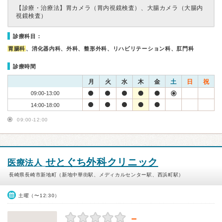
【診療・治療法】
胃カメラ（胃内視鏡検査）、大腸カメラ（大腸内
視鏡検査）
診療科目：
胃腸科
、消化器内科、外科、整形外科、リハビリテーション科、肛門科
診療時間
月
火
水
木
金
土
日
祝
09:00-13:00
14:00-18:00
09:00-12:00
せとぐち外科クリニック
医療法人
長崎県長崎市新地町（新地中華街駅、メディカルセンター駅、西浜町駅）
土曜（〜12:30）
－