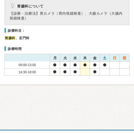
胃腸科について
【診療・治療法】
胃カメラ（胃内視鏡検査）、大腸カメラ（大腸内
視鏡検査）
診療科目：
胃腸科
、肛門科
診療時間
月
火
水
木
金
土
日
祝
09:00-13:00
14:30-18:00