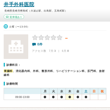
井手外科医院
長崎県長崎市樺島町（大波止駅、出島駅、五島町駅）
駐車場あり
土曜（〜13:00）
－
0件
アクセス数 7月:
3
| 6月:
8
診療科目：
胃腸科
、消化器内科、外科、整形外科、リハビリテーション科、肛門科、放射
線科
診療時間
月
火
水
木
金
土
日
祝
09:00-13:00