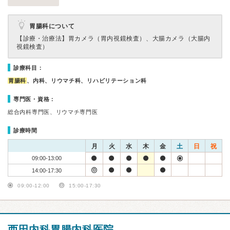
胃腸科について
【診療・治療法】
胃カメラ（胃内視鏡検査）、大腸カメラ（大腸内
視鏡検査）
診療科目：
胃腸科
、内科、リウマチ科、リハビリテーション科
専門医・資格：
総合内科専門医、リウマチ専門医
診療時間
月
火
水
木
金
土
日
祝
09:00-13:00
14:00-17:30
09:00-12:00
15:00-17:30
西田内科胃腸内科医院