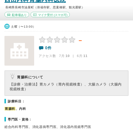
長崎県長崎市油屋町（崇福寺駅、思案橋駅、観光通駅）
駐車場あり
マイナ受付
(スマホ可)
土曜（〜13:00）
－
0件
アクセス数 7月:
10
| 6月:
11
胃腸科について
【診療・治療法】
胃カメラ（胃内視鏡検査）、大腸カメラ（大腸内
視鏡検査）
診療科目：
胃腸科
、内科
専門医・資格：
総合内科専門医、消化器病専門医、消化器内視鏡専門医