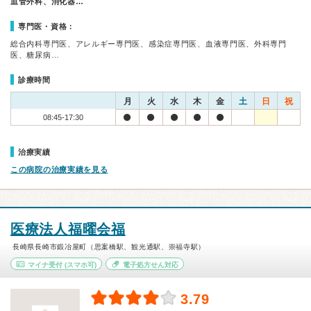
血管外科、消化器…
専門医・資格：
総合内科専門医、アレルギー専門医、感染症専門医、血液専門医、外科専門
医、糖尿病…
診療時間
月
火
水
木
金
土
日
祝
08:45-17:30
治療実績
この病院の治療実績を見る
医療法人福曜会福
長崎県長崎市鍛冶屋町（思案橋駅、観光通駅、崇福寺駅）
マイナ受付
(スマホ可)
電子処方せん対応
3.79