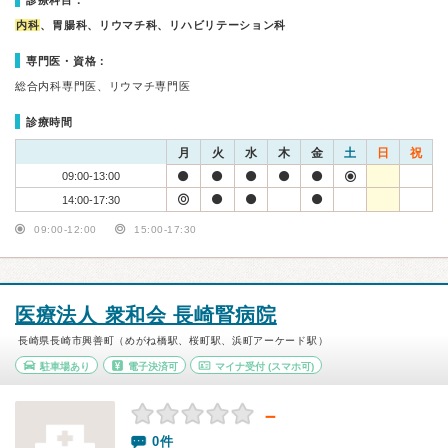
診療科目：
内科
、胃腸科、リウマチ科、リハビリテーション科
専門医・資格：
総合内科専門医、リウマチ専門医
診療時間
月
火
水
木
金
土
日
祝
09:00-13:00
14:00-17:30
09:00-12:00
15:00-17:30
医療法人 衆和会 長崎腎病院
長崎県長崎市興善町（めがね橋駅、桜町駅、浜町アーケード駅）
駐車場あり
電子決済可
マイナ受付
(スマホ可)
－
0件