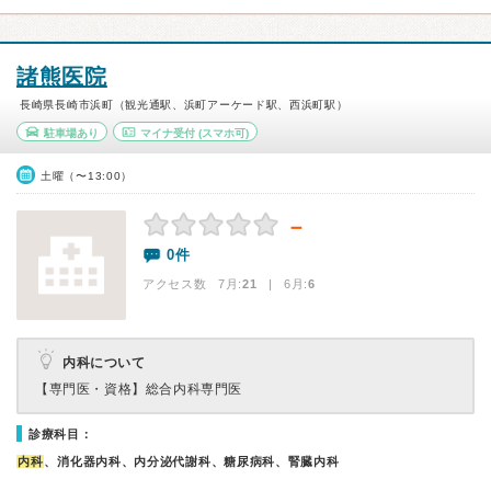
諸熊医院
長崎県長崎市浜町（観光通駅、浜町アーケード駅、西浜町駅）
駐車場あり
マイナ受付
(スマホ可)
土曜（〜13:00）
－
0件
アクセス数 7月:
21
| 6月:
6
内科について
【専門医・資格】
総合内科専門医
診療科目：
内科
、消化器内科、内分泌代謝科、糖尿病科、腎臓内科