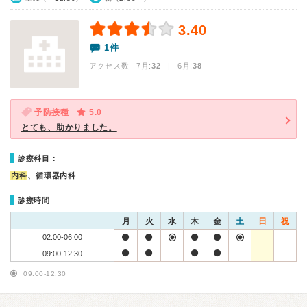
3.40
1件
アクセス数 7月:
32
| 6月:
38
予防接種
5.0
とても、助かりました。
診療科目：
内科
、循環器内科
診療時間
月
火
水
木
金
土
日
祝
02:00-06:00
09:00-12:30
09:00-12:30