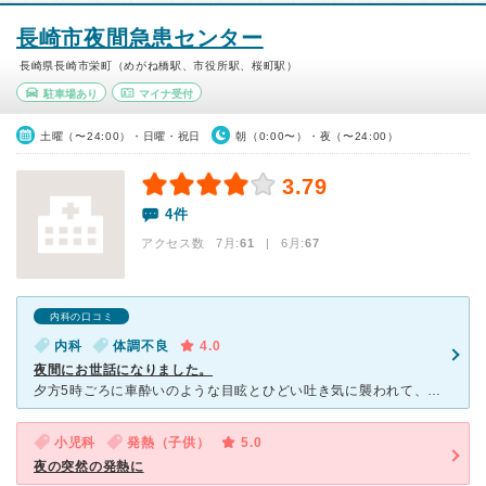
長崎市夜間急患センター
長崎県長崎市栄町（めがね橋駅、市役所駅、桜町駅）
駐車場あり
マイナ受付
土曜（〜24:00）・日曜・祝日
朝（0:00〜）・夜（〜24:00）
3.79
4件
アクセス数 7月:
61
| 6月:
67
内科の口コミ
内科
体調不良
4.0
夜間にお世話になりました。
夕方5時ごろに車酔いのような目眩とひどい吐き気に襲われて、祝日だったので夜間急患センターにお世話になりました。 20時からあいてると書いてありましたが、20時前に着きました。 受付はすでにして
小児科
発熱（子供）
5.0
夜の突然の発熱に