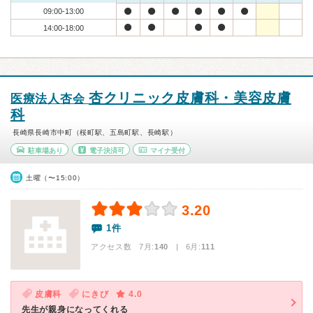
09:00-13:00
14:00-18:00
杏クリニック皮膚科・美容皮膚
医療法人杏会
科
長崎県長崎市中町（桜町駅、五島町駅、長崎駅）
駐車場あり
電子決済可
マイナ受付
土曜（〜15:00）
3.20
1件
アクセス数 7月:
140
| 6月:
111
皮膚科
にきび
4.0
先生が親身になってくれる