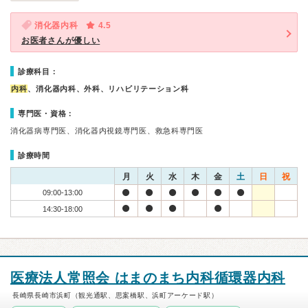
消化器内科
4.5
お医者さんが優しい
診療科目：
内科
、消化器内科、外科、リハビリテーション科
専門医・資格：
消化器病専門医、消化器内視鏡専門医、救急科専門医
診療時間
月
火
水
木
金
土
日
祝
09:00-13:00
14:30-18:00
医療法人常照会 はまのまち内科循環器内科
長崎県長崎市浜町（観光通駅、思案橋駅、浜町アーケード駅）