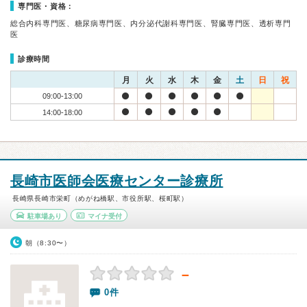
専門医・資格：
総合内科専門医、糖尿病専門医、内分泌代謝科専門医、腎臓専門医、透析専門
医
診療時間
月
火
水
木
金
土
日
祝
09:00-13:00
14:00-18:00
長崎市医師会医療センター診療所
長崎県長崎市栄町（めがね橋駅、市役所駅、桜町駅）
駐車場あり
マイナ受付
朝（8:30〜）
－
0件