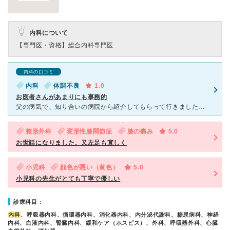
内科について
【専門医・資格】
総合内科専門医
内科の口コミ
内科
体調不良
1.0
お医者さんがあまりにも事務的
父の病気で、知り合いの病院から紹介してもらって行きました。 内科へ行ったのですが、まず外来が患者はすし詰め状態で座ることもままならず、長時間待たされ、やっと診察室に入ったら、お医者さんはぶっきらぼう
整形外科
変形性膝関節症
膝の痛み
5.0
お世話になりました。又左足も宜しく
小児科
顔色が悪い（黄色）
5.0
小児科の先生がとても丁寧で優しい
診療科目：
内科
、呼吸器内科、循環器内科、消化器内科、内分泌代謝科、糖尿病科、神経
内科、血液内科、腎臓内科、緩和ケア（ホスピス）、外科、呼吸器外科、心臓