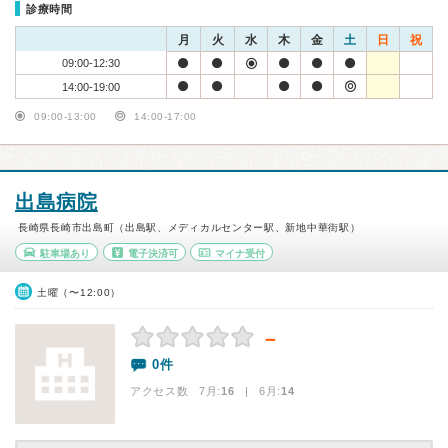
診療時間
月
火
水
木
金
土
日
祝
09:00-12:30
14:00-19:00
09:00-13:00
14:00-17:00
出島病院
長崎県長崎市出島町（出島駅、メディカルセンター駅、新地中華街駅）
駐車場あり
電子決済可
マイナ受付
土曜（〜12:00）
－
0件
アクセス数 7月:
16
| 6月:
14