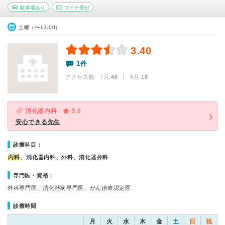
駐車場あり
マイナ受付
土曜（〜13:00）
3.40
1件
アクセス数 7月:
46
| 6月:
18
消化器内科
5.0
安心できる先生
診療科目：
内科
、消化器内科、外科、消化器外科
専門医・資格：
外科専門医、消化器病専門医、がん治療認定医
診療時間
月
火
水
木
金
土
日
祝