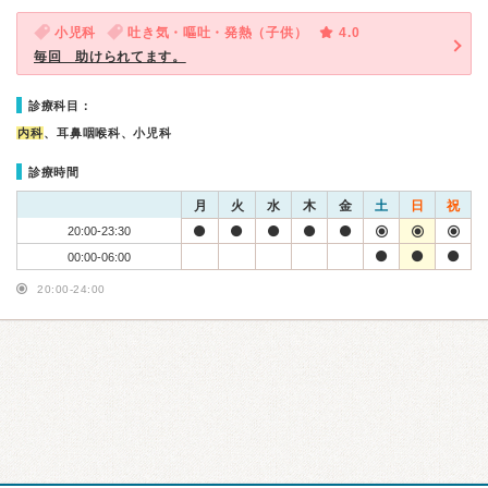
小児科
吐き気・嘔吐・発熱（子供）
4.0
毎回 助けられてます。
診療科目：
内科
、耳鼻咽喉科、小児科
診療時間
月
火
水
木
金
土
日
祝
20:00-23:30
00:00-06:00
20:00-24:00