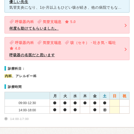
優しい先生
気管支炎になり、1か月以上もひどい咳が続き、他の病院でもなかなか治らず、 いろいろ調べて、こちらの病院に辿り着きました。 先生はとても優しく、吸入の仕方を丁寧に教えてくれました。 また、診察が終
呼吸器内科
気管支喘息
5.0
何度も助けてもらいました。
呼吸器内科
気管支喘息
咳（セキ）・吐き気・嘔吐
4.0
呼吸器の名医だと思います
診療科目：
内科
、アレルギー科
診療時間
月
火
水
木
金
土
日
祝
09:00-12:30
14:00-18:00
14:00-17:00