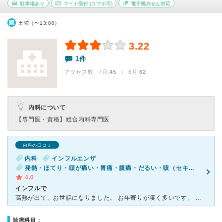
駐車場あり
マイナ受付
(スマホ可)
電子処方せん対応
土曜（〜13:00）
3.22
1件
アクセス数 7月:
45
| 6月:
62
内科について
【専門医・資格】
総合内科専門医
内科の口コミ
内科
インフルエンザ
発熱・ほてり・頭が痛い・胃痛・腹痛・だるい・咳（セキ）・喉が痛い・吐き気・嘔吐・体調不良
4.0
インフルで
高熱が出て、お世話になりました。 お年寄りが凄く多いです。 スタッフの感じは凄くよく、とてもフレンドリーでした^_^ 気をきかせてくれて、ベットのとこへ移動してくれ検査まで寝てくださいとの事でし
診療科目：