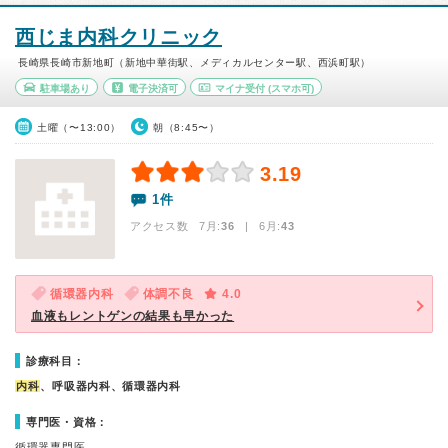
西じま内科クリニック
長崎県長崎市新地町（新地中華街駅、メディカルセンター駅、西浜町駅）
駐車場あり
電子決済可
マイナ受付
(スマホ可)
土曜（〜13:00）
朝（8:45〜）
3.19
1件
アクセス数 7月:
36
| 6月:
43
循環器内科
体調不良
4.0
血液もレントゲンの結果も早かった
診療科目：
内科
、呼吸器内科、循環器内科
専門医・資格：
循環器専門医