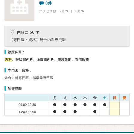
0件
アクセス数 7月:
9
| 6月:
6
内科について
【専門医・資格】
総合内科専門医
診療科目：
内科
、呼吸器内科、循環器内科、健康診断、在宅医療
専門医・資格：
総合内科専門医、循環器専門医
診療時間
月
火
水
木
金
土
日
祝
09:00-12:30
14:00-18:00