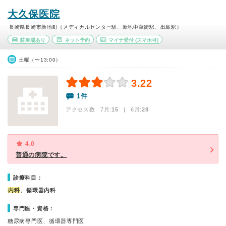
大久保医院
長崎県長崎市新地町（メディカルセンター駅、新地中華街駅、出島駅）
駐車場あり
ネット予約
マイナ受付
(スマホ可)
土曜（〜13:00）
3.22
1件
アクセス数 7月:
15
| 6月:
28
4.0
普通の病院です。
診療科目：
内科
、循環器内科
専門医・資格：
糖尿病専門医、循環器専門医