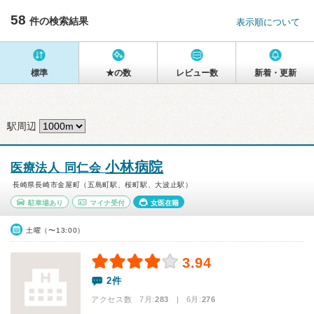
58
件の検索結果
表示順について
標準
★の数
レビュー数
新着・更新
駅周辺
小林病院
医療法人 同仁会
長崎県長崎市金屋町（五島町駅、桜町駅、大波止駅）
駐車場あり
マイナ受付
女医在籍
土曜（〜13:00）
3.94
2件
アクセス数 7月:
283
| 6月:
276