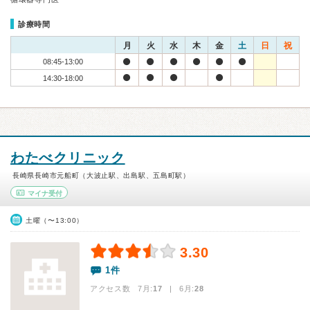
診療時間
月
火
水
木
金
土
日
祝
08:45-13:00
14:30-18:00
わたべクリニック
長崎県長崎市元船町（大波止駅、出島駅、五島町駅）
マイナ受付
土曜（〜13:00）
3.30
1件
アクセス数 7月:
17
| 6月:
28