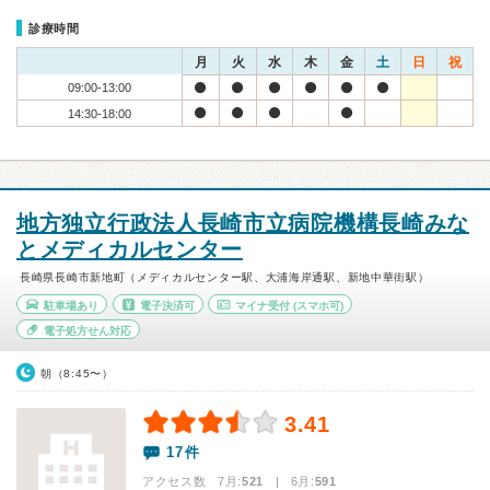
診療時間
月
火
水
木
金
土
日
祝
09:00-13:00
14:30-18:00
地方独立行政法人長崎市立病院機構長崎みな
とメディカルセンター
長崎県長崎市新地町（メディカルセンター駅、大浦海岸通駅、新地中華街駅）
駐車場あり
電子決済可
マイナ受付
(スマホ可)
電子処方せん対応
朝（8:45〜）
3.41
17件
アクセス数 7月:
521
| 6月:
591