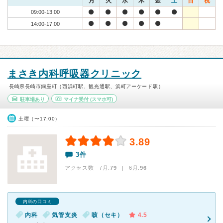
月
火
水
木
金
土
日
祝
09:00-13:00
14:00-17:00
まさき内科呼吸器クリニック
長崎県長崎市銅座町（西浜町駅、観光通駅、浜町アーケード駅）
駐車場あり
マイナ受付
(スマホ可)
土曜（〜17:00）
3.89
3件
アクセス数 7月:
79
| 6月:
96
内科の口コミ
内科
気管支炎
咳（セキ）
4.5