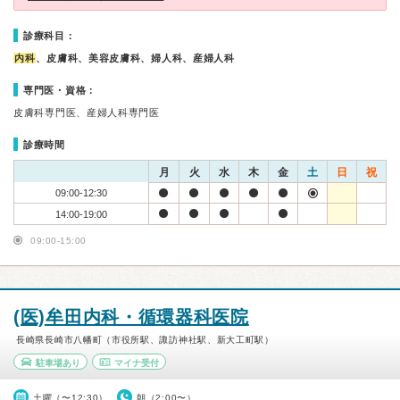
診療科目：
内科
、皮膚科、美容皮膚科、婦人科、産婦人科
専門医・資格：
皮膚科専門医、産婦人科専門医
診療時間
月
火
水
木
金
土
日
祝
09:00-12:30
14:00-19:00
09:00-15:00
(医)牟田内科・循環器科医院
長崎県長崎市八幡町（市役所駅、諏訪神社駅、新大工町駅）
駐車場あり
マイナ受付
土曜（〜12:30）
朝（2:00〜）