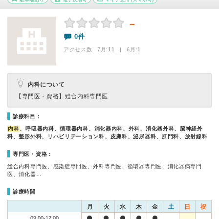
－
0件
アクセス数 7月:
11
| 6月:
1
内科について
【専門医・資格】
総合内科専門医
診療科目：
内科
、呼吸器内科、循環器内科、消化器内科、外科、消化器外科、脳神経外
科、整形外科、リハビリテーション科、皮膚科、泌尿器科、肛門科、放射線科
専門医・資格：
総合内科専門医、感染症専門医、外科専門医、循環器専門医、消化器病専門
医、消化器…
診療時間
月
火
水
木
金
土
日
祝
09:00-12:00