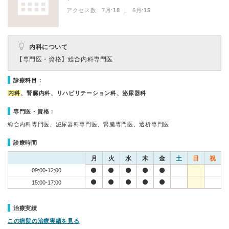
アクセス数 7月:
18
| 6月:
15
内科について
【専門医・資格】
総合内科専門医
診療科目：
内科
、腎臓内科、リハビリテーション科、泌尿器科
専門医・資格：
総合内科専門医、泌尿器科専門医、腎臓専門医、透析専門医
診療時間
月
火
水
木
金
土
日
祝
09:00-12:00
15:00-17:00
治療実績
この病院の治療実績を見る