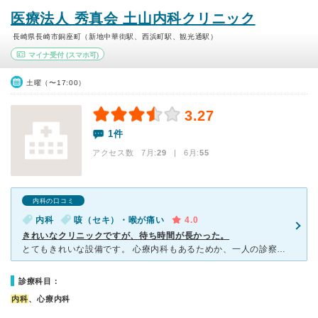
医療法人 秀真会 土山内科クリニック
長崎県長崎市銅座町（新地中華街駅、西浜町駅、観光通駅）
マイナ受付
(スマホ可)
土曜（〜17:00）
3.27
1件
アクセス数 7月:
29
| 6月:
55
内科の口コミ
内科
咳（セキ）・喉が痛い
4.0
きれいなクリニックですが、待ち時間が長かった。
とてもきれいな設備です。 心療内科もあるためか、一人の診察にかける時間が長いように思われます。 そのために、待ち時間が長くなってしまうのかと思いました。 とてもお客さんが多く座る場所を選
診療科目：
内科
、心療内科