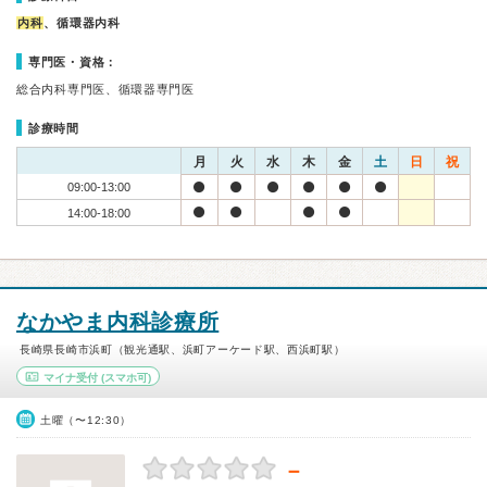
内科
、循環器内科
専門医・資格：
総合内科専門医、循環器専門医
診療時間
月
火
水
木
金
土
日
祝
09:00-13:00
14:00-18:00
なかやま内科診療所
長崎県長崎市浜町（観光通駅、浜町アーケード駅、西浜町駅）
マイナ受付
(スマホ可)
土曜（〜12:30）
－