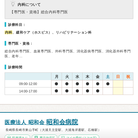
内科について
【専門医・資格】
総合内科専門医
診療科目：
内科
、緩和ケア（ホスピス）、リハビリテーション科
専門医・資格：
総合内科専門医、血液専門医、外科専門医、消化器病専門医、消化器外科専門
医、老年…
診療時間
月
火
水
木
金
土
日
祝
09:00-12:00
14:00-17:00
昭和会病院
医療法人 昭和会
長崎県長崎市東山手町（大浦天主堂駅、大浦海岸通駅、石橋駅）
駐車場あり
電子決済可
マイナ受付
(スマホ可)