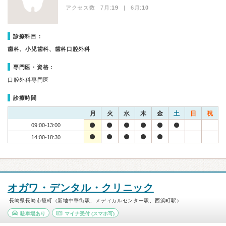
アクセス数 7月:
19
| 6月:
10
診療科目：
歯科、小児歯科、歯科口腔外科
専門医・資格：
口腔外科専門医
診療時間
月
火
水
木
金
土
日
祝
09:00-13:00
14:00-18:30
オガワ・デンタル・クリニック
長崎県長崎市籠町（新地中華街駅、メディカルセンター駅、西浜町駅）
駐車場あり
マイナ受付
(スマホ可)