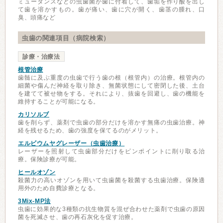
ミュータンスなどの虫歯菌が歯に付着して、歯垢を作り酸を出し
て歯を溶かすもの。歯が痛い、歯に穴が開く、歯茎の腫れ、口
臭、頭痛など
虫歯の関連項目（病院検索）
診療・治療法
根管治療
歯髄に及ぶ重度の虫歯で行う歯の根（根管内）の治療。根管内の
細菌や傷んだ神経を取り除き、無菌状態にして密閉した後、土台
を建てて被せ物をする。それにより、抜歯を回避し、歯の機能を
維持することが可能になる。
カリソルブ
歯を削らず、薬剤で虫歯の部分だけを溶かす無痛の虫歯治療。神
経を残せるため、歯の強度を保てるのがメリット。
エルビウムヤグレーザー（虫歯治療）
レーザーを照射して虫歯部分だけをピンポイントに削り取る治
療。保険診療が可能。
ヒールオゾン
殺菌力の高いオゾンを用いて虫歯菌を殺菌する虫歯治療。保険適
用外のため自費診療となる。
3Mix-MP法
虫歯に効果的な3種類の抗生物質を混ぜ合わせた薬剤で虫歯の原因
菌を死滅させ、歯の再石灰化を促す治療。