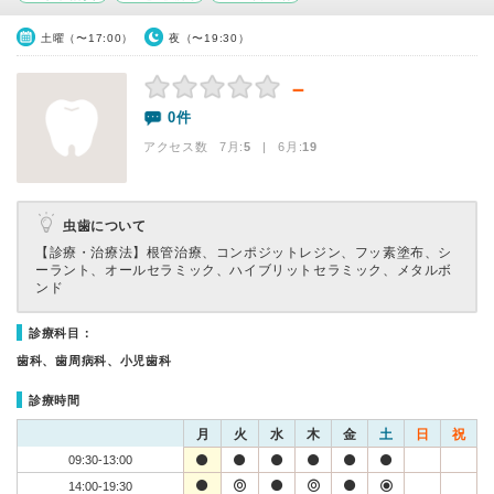
土曜（〜17:00）
夜（〜19:30）
－
0件
アクセス数 7月:
5
| 6月:
19
虫歯について
【診療・治療法】
根管治療、コンポジットレジン、フッ素塗布、シ
ーラント、オールセラミック、ハイブリットセラミック、メタルボ
ンド
診療科目：
歯科、歯周病科、小児歯科
診療時間
月
火
水
木
金
土
日
祝
09:30-13:00
14:00-19:30