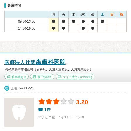
診療時間
月
火
水
木
金
土
日
祝
09:30-13:00
14:30-19:00
森歯科医院
医療法人社団
長崎県長崎市相生町（石橋駅、大浦天主堂駅、大浦海岸通駅）
駐車場あり
電子決済可
マイナ受付
(スマホ可)
土曜（〜12:00）
3.20
1件
アクセス数 7月:
16
| 6月:
9