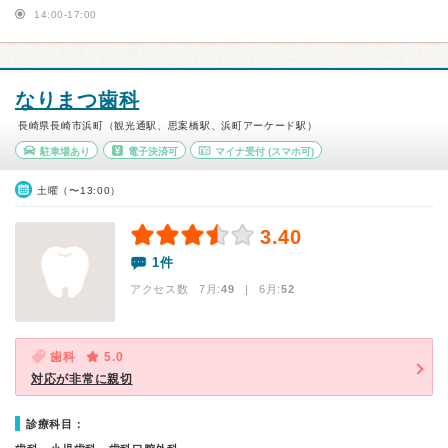
14:00-17:00
なりまつ歯科
長崎県長崎市浜町（観光通駅、思案橋駅、浜町アーケード駅）
駐車場あり
電子決済可
マイナ受付
(スマホ可)
土曜（〜13:00）
3.40
1件
アクセス数 7月:
49
| 6月:
52
歯科
5.0
対応が非常に親切
診療科目：