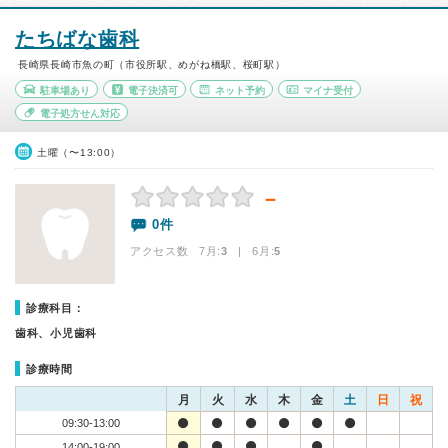
たちばな歯科
長崎県長崎市魚の町（市役所駅、めがね橋駅、桜町駅）
駐車場あり
電子決済可
ネット予約
マイナ受付
電子処方せん対応
土曜（〜13:00）
－
0件
アクセス数 7月:
3
| 6月:
5
診療科目：
歯科、小児歯科
診療時間
月
火
水
木
金
土
日
祝
09:30-13:00
14:00-19:00