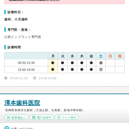
診療科目：
歯科、小児歯科
専門医・資格：
口腔インプラント専門医
診療時間
月
火
水
木
金
土
日
祝
09:30-13:30
15:00-19:00
09:00-12:30
14:00-16:00
澤本歯科医院
長崎県長崎市元船町（大波止駅、出島駅、新地中華街駅）
駐車場あり
電子決済可
マイナ受付
土曜（〜17:00）