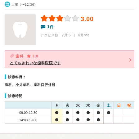
土曜（〜12:30）
3.00
1件
アクセス数 7月:
5
| 6月:
22
歯科
3.0
とてもきれいな歯科医院です
診療科目：
歯科、小児歯科、歯科口腔外科
診療時間
月
火
水
木
金
土
日
祝
09:00-12:30
14:00-19:00