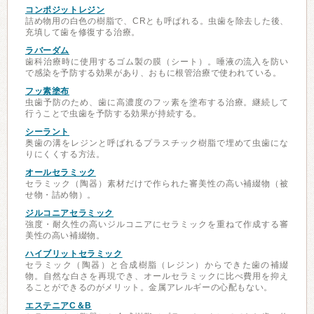
コンポジットレジン
詰め物用の白色の樹脂で、CRとも呼ばれる。虫歯を除去した後、
充填して歯を修復する治療。
ラバーダム
歯科治療時に使用するゴム製の膜（シート）。唾液の流入を防い
で感染を予防する効果があり、おもに根管治療で使われている。
フッ素塗布
虫歯予防のため、歯に高濃度のフッ素を塗布する治療。継続して
行うことで虫歯を予防する効果が持続する。
シーラント
奥歯の溝をレジンと呼ばれるプラスチック樹脂で埋めて虫歯にな
りにくくする方法。
オールセラミック
セラミック（陶器）素材だけで作られた審美性の高い補綴物（被
せ物・詰め物）。
ジルコニアセラミック
強度・耐久性の高いジルコニアにセラミックを重ねて作成する審
美性の高い補綴物。
ハイブリットセラミック
セラミック（陶器）と合成樹脂（レジン）からできた歯の補綴
物。自然な白さを再現でき、オールセラミックに比べ費用を抑え
ることができるのがメリット。金属アレルギーの心配もない。
エステニアC＆B