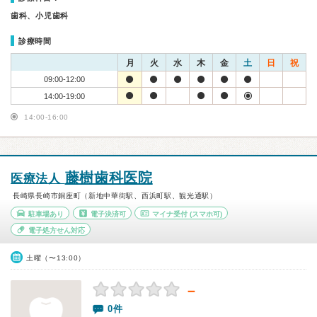
歯科、小児歯科
診療時間
月
火
水
木
金
土
日
祝
09:00-12:00
14:00-19:00
14:00-16:00
藤樹歯科医院
医療法人
長崎県長崎市銅座町（新地中華街駅、西浜町駅、観光通駅）
駐車場あり
電子決済可
マイナ受付
(スマホ可)
電子処方せん対応
土曜（〜13:00）
－
0件