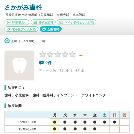
さかがみ歯科
長崎県長崎市鍛冶屋町（思案橋駅、崇福寺駅、観光通駅）
駐車場あり
電子決済可
マイナ受付
(スマホ可)
電子処方せん対応
女医在籍
土曜（〜13:00）・日曜
－
0件
アクセス数 7月:
4
| 6月:
6
診療科目：
歯科、小児歯科、歯科口腔外科、インプラント、ホワイトニング
診療時間
月
火
水
木
金
土
日
祝
09:00-13:00
15:00-19:00