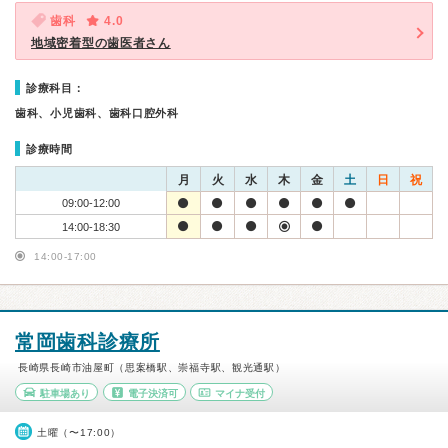
歯科
4.0
地域密着型の歯医者さん
診療科目：
歯科、小児歯科、歯科口腔外科
診療時間
月
火
水
木
金
土
日
祝
09:00-12:00
14:00-18:30
14:00-17:00
常岡歯科診療所
長崎県長崎市油屋町（思案橋駅、崇福寺駅、観光通駅）
駐車場あり
電子決済可
マイナ受付
土曜（〜17:00）