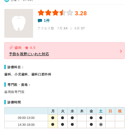
3.28
1件
アクセス数 7月:
24
| 6月:
37
歯科
4.5
予防を視野にいれた対応
診療科目：
歯科、小児歯科、歯科口腔外科
専門医・資格：
歯周病専門医
診療時間
月
火
水
木
金
土
日
祝
09:00-13:00
14:30-18:00