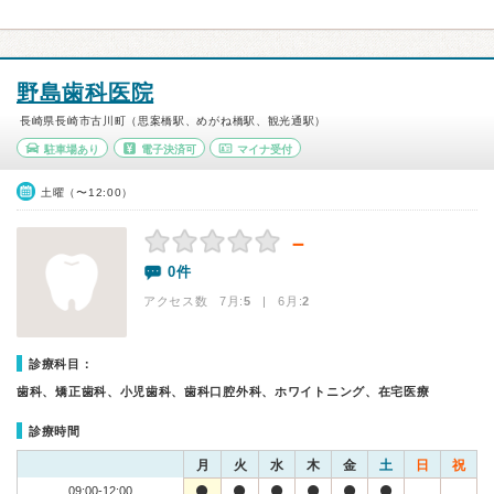
野島歯科医院
長崎県長崎市古川町（思案橋駅、めがね橋駅、観光通駅）
駐車場あり
電子決済可
マイナ受付
土曜（〜12:00）
－
0件
アクセス数 7月:
5
| 6月:
2
診療科目：
歯科、矯正歯科、小児歯科、歯科口腔外科、ホワイトニング、在宅医療
診療時間
月
火
水
木
金
土
日
祝
09:00-12:00