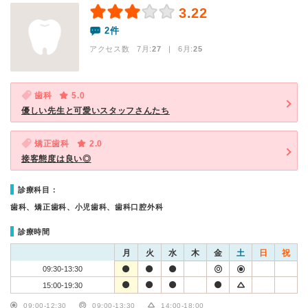
3.22
2件
アクセス数 7月:
27
| 6月:
25
歯科
5.0
優しい先生と可愛いスタッフさんたち
矯正歯科
2.0
接客態度は良い◎
診療科目：
歯科、矯正歯科、小児歯科、歯科口腔外科
診療時間
月
火
水
木
金
土
日
祝
09:30-13:30
15:00-19:30
09:00-12:30
09:00-13:30
14:00-18:00