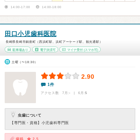
14:00-17:00
14:00-18:00
田口小児歯科医院
長崎県長崎市銅座町（西浜町駅、浜町アーケード駅、観光通駅）
駐車場あり
電子決済可
マイナ受付
(スマホ可)
土曜（〜18:30）
2.90
1件
アクセス数 7月:
-
| 6月:
5
虫歯について
【専門医・資格】
小児歯科専門医
歯科
2.5