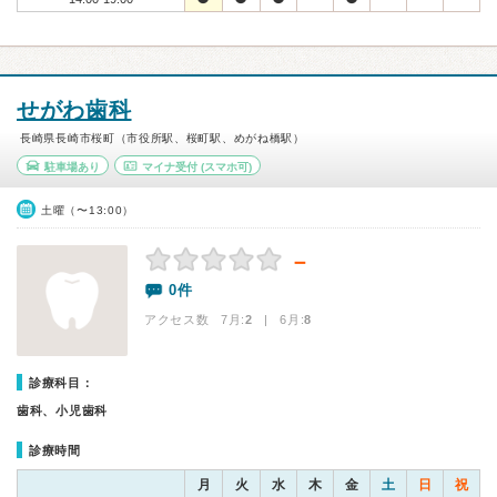
せがわ歯科
長崎県長崎市桜町（市役所駅、桜町駅、めがね橋駅）
駐車場あり
マイナ受付
(スマホ可)
土曜（〜13:00）
－
0件
アクセス数 7月:
2
| 6月:
8
診療科目：
歯科、小児歯科
診療時間
月
火
水
木
金
土
日
祝