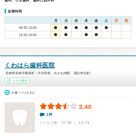
歯科、小児歯科、歯科口腔外科
診療時間
月
火
水
木
金
土
日
祝
09:30-13:00
14:30-19:00
くわはら歯科医院
長崎県長崎市桶屋町（市役所駅、めがね橋駅、諏訪神社駅）
マイナ受付
土曜（〜13:30）
3.40
1件
アクセス数 7月:
38
| 6月:
71