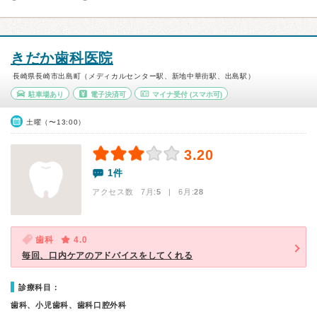
きだか歯科医院
長崎県長崎市出島町（メディカルセンター駅、新地中華街駅、出島駅）
駐車場あり
電子決済可
マイナ受付
(スマホ可)
土曜（〜13:00）
3.20
1件
アクセス数 7月:
5
| 6月:
28
歯科
4.0
毎回、口内ケアのアドバイスをしてくれる
診療科目：
歯科、小児歯科、歯科口腔外科