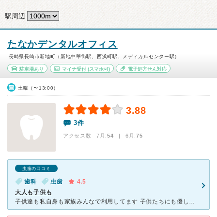
駅周辺
たなかデンタルオフィス
長崎県長崎市新地町（新地中華街駅、西浜町駅、メディカルセンター駅）
駐車場あり
マイナ受付
(スマホ可)
電子処方せん対応
土曜（〜13:00）
3.88
3件
アクセス数 7月:
54
| 6月:
75
虫歯の口コミ
歯科
虫歯
4.5
大人も子供も
子供達も私自身も家族みんなで利用してます 子供たちにも優しく、すごく安心できます 待合室にもおもちゃが置いてあり治療中でも遊んで待ってられます 立地も便利な場所にあり行きやすいです トイレにも