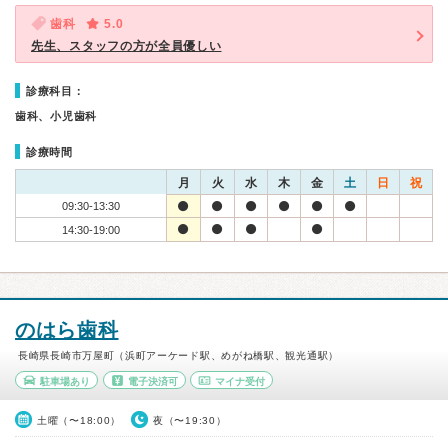
歯科
5.0
先生、スタッフの方が全員優しい
診療科目：
歯科、小児歯科
診療時間
月
火
水
木
金
土
日
祝
09:30-13:30
14:30-19:00
のはら歯科
長崎県長崎市万屋町（浜町アーケード駅、めがね橋駅、観光通駅）
駐車場あり
電子決済可
マイナ受付
土曜（〜18:00）
夜（〜19:30）