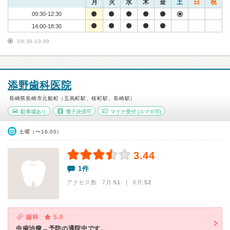
月
火
水
木
金
土
日
祝
09:30-12:30
14:00-18:30
09:30-13:00
添野歯科医院
長崎県長崎市元船町（五島町駅、桜町駅、長崎駅）
駐車場あり
電子決済可
マイナ受付
(スマホ可)
土曜（〜16:00）
3.44
1件
アクセス数 7月:
51
| 6月:
52
歯科
5.0
虫歯治療→予防の通院中です。