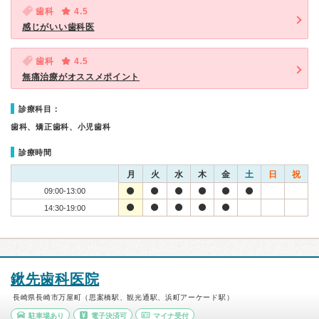
歯科
4.5
感じがいい歯科医
歯科
4.5
無痛治療がオススメポイント
診療科目：
歯科、矯正歯科、小児歯科
診療時間
月
火
水
木
金
土
日
祝
09:00-13:00
14:30-19:00
鍬先歯科医院
長崎県長崎市万屋町（思案橋駅、観光通駅、浜町アーケード駅）
駐車場あり
電子決済可
マイナ受付