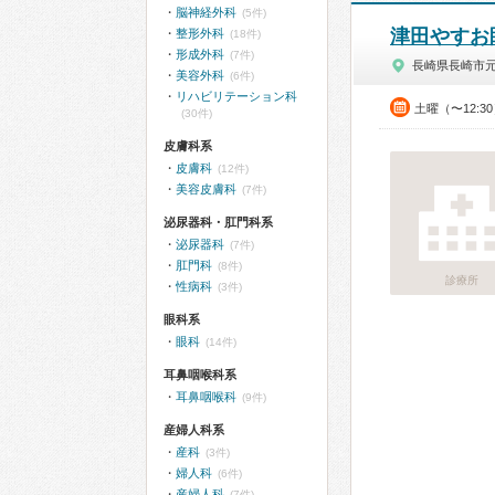
脳神経外科
(5件)
津田やすお
整形外科
(18件)
形成外科
(7件)
長崎県長崎市
美容外科
(6件)
リハビリテーション科
土曜（〜12:3
(30件)
皮膚科系
皮膚科
(12件)
美容皮膚科
(7件)
泌尿器科・肛門科系
泌尿器科
(7件)
肛門科
(8件)
診療所
性病科
(3件)
眼科系
眼科
(14件)
耳鼻咽喉科系
耳鼻咽喉科
(9件)
産婦人科系
産科
(3件)
婦人科
(6件)
産婦人科
(7件)