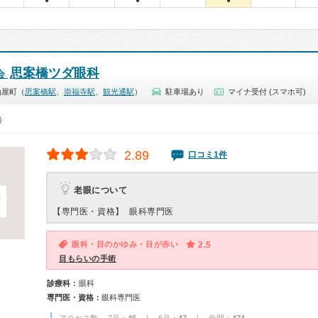
●
●
●
思案橋ツダ眼科
会
油屋町（
思案橋駅
、
崇福寺駅
、
観光通駅
）
駐車場あり
マイナ受付 (スマホ可)
0）
2.89
口コミ1件
老眼について
【専門医・資格】
眼科専門医
眼科・目のかゆみ・目が赤い
2.5
目もらいの手術
診療科：
眼科
専門医・資格：
眼科専門医