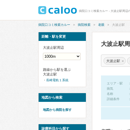
病院口コミ検索カルー - 大波止駅周辺
病院口コミ検索カルー
病院検索
老眼
大波止駅
距離・駅を変更
大波止駅
大波止駅周辺
×
大波止駅
路線から駅を選ぶ
大波止駅
長崎電軌１系統
エリア・駅
病気
名称
地図から検索
詳細条件
地図から病院を探す
診療科目から探す