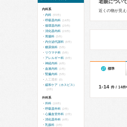
老眼につい
内科系
近くの物が見え
内科
(55件)
呼吸器内科
(14件)
循環器内科
(25件)
消化器内科
(23件)
胃腸科
(5件)
内分泌代謝科
(6件)
糖尿病科
(5件)
リウマチ科
(5件)
アレルギー科
(8件)
神経内科
(4件)
標準
血液内科
(1件)
腎臓内科
(5件)
人工透析
(0)
緩和ケア（ホスピス）
1-14
件 / 14
(2件)
外科系
外科
(18件)
呼吸器外科
(2件)
心臓血管外科
(2件)
消化器外科
(4件)
乳腺科
(3件)