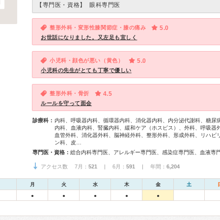
【専門医・資格】
眼科専門医
整形外科・変形性膝関節症・膝の痛み
5.0
お世話になりました。又左足も宜しく
小児科・顔色が悪い（黄色）
5.0
小児科の先生がとても丁寧で優しい
整形外科・骨折
4.5
ルールを守って面会
診療科：
内科、呼吸器内科、循環器内科、消化器内科、内分泌代謝科、糖尿
内科、血液内科、腎臓内科、緩和ケア（ホスピス）、外科、呼吸器
血管外科、消化器外科、脳神経外科、整形外科、形成外科、リハビ
ン科、皮…
専門医・資格：
アクセス数 7月：
521
| 6月：
591
| 年間：
6,204
月
火
水
木
金
土
●
●
●
●
●