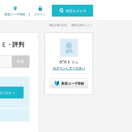
病院をさがす
新規ユーザ登録
ログイン
182,230
病院・
264,124
口コミ
ミ・評判
ゲスト
さん
ログインしてください
新規ユーザ登録
絞り込み »