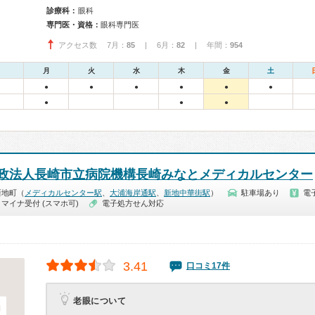
診療科：
眼科
専門医・資格：
眼科専門医
アクセス数 7月：
85
| 6月：
82
| 年間：
954
月
火
水
木
金
土
●
●
●
●
●
●
●
●
●
政法人長崎市立病院機構長崎みなとメディカルセンター
新地町（
メディカルセンター駅
、
大浦海岸通駅
、
新地中華街駅
）
駐車場あり
電
マイナ受付 (スマホ可)
電子処方せん対応
3.41
口コミ17件
老眼について