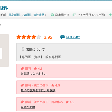
眼科
元船町（
五島町駅
、
桜町駅
、
大波止駅
）
駐車場あり
マイナ受付 (スマホ可)
0）
3.92
口コミ3件
老眼について
【専門医・資格】
眼科専門医
眼科
4.5
お世話になります。
眼科・視力の低下
4.5
息子の視力低下により受診
眼科・視力の低下・目の痛み
4.5
説明が明瞭