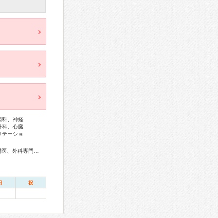
病科、神経
外科、心臓
リテーショ
総合内科専門医、アレルギー専門医、感染症専門医、血液専門医、外科専門医、糖尿病専門医、呼吸器専門医、呼吸器外科専門医、気管支鏡専門医、循環器専門医、心臓血管外科専門医、不整脈専門医、消化器病専門医、消化器外科専門医、肝臓専門医、消化器内視鏡専門医、泌尿器科専門医、腎臓専門医、透析専門医、神経内科専門医、脳神経外科専門医、てんかん専門医、整形外科専門医、形成外科専門医、熱傷専門医、皮膚科専門医、眼科専門医、耳鼻咽喉科専門医、産婦人科専門医、婦人科腫瘍専門医、乳腺専門医、女性ヘルスケア専門医、周産期(新生児)専門医、小児科専門医、認知症専門医、精神科専門医、麻酔科専門医、細胞診専門医、超音波専門医、病理専門医、放射線科専門医、がん薬物療法専門医、がん治療認定医
日
祝