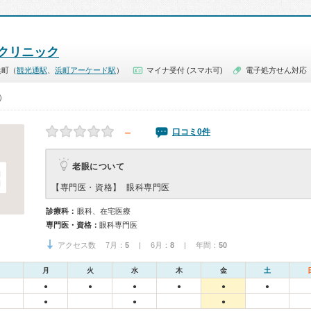
クリニック
浜町（
観光通駅
、
浜町アーケード駅
）
マイナ受付 (スマホ可)
電子処方せん対応
0）
－
口コミ0件
老眼について
【専門医・資格】
眼科専門医
診療科：
眼科、在宅医療
専門医・資格：
眼科専門医
アクセス数 7月：
5
| 6月：
8
| 年間：
50
月
火
水
木
金
土
●
●
●
●
●
●
●
●
●