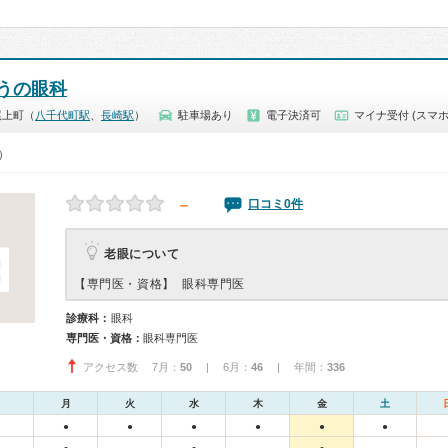
うの眼科
尾上町（
八千代町駅
、
長崎駅
）
駐車場あり
電子決済可
マイナ受付 (スマホ
0）
－
口コミ0件
老眼について
【専門医・資格】
眼科専門医
診療科：
眼科
専門医・資格：
眼科専門医
アクセス数 7月：
50
| 6月：
46
| 年間：
336
月
火
水
木
金
土
●
●
●
●
●
●