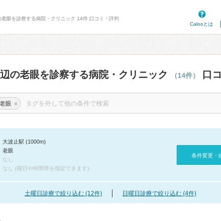
の老眼を診察する病院・クリニック 14件 口コミ・評判
Calooとは
周辺の老眼を診察する病院・クリニック
口コ
（14件）
×
老眼
大波止駅 (1000m)
老眼
条件変更・
なし
なし (曜日や時間帯を指定できます)
土曜日診療で絞り込む (12件)
日曜日診療で絞り込む (4件)