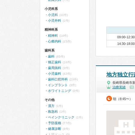
小児科系
小児科
(10件)
小児外科
(1件)
精神科系
精神科
(14件)
09:00-12:30
心療内科
(15件)
14:30-18:00
歯科系
歯科
(65件)
矯正歯科
(16件)
歯周病科
(3件)
小児歯科
地方独立行
(42件)
歯科口腔外科
(23件)
長崎県長崎市
インプラント
(3件)
治療実績
ホワイトニング
(2件)
朝（8:45〜）
その他
漢方
(1件)
救急科
(1件)
ペインクリニック
(1件)
予防接種
(77件)
健康診断
(3件)
人間ドック
(0)