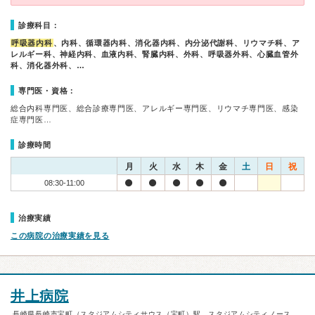
診療科目：
呼吸器内科
、内科、循環器内科、消化器内科、内分泌代謝科、リウマチ科、ア
レルギー科、神経内科、血液内科、腎臓内科、外科、呼吸器外科、心臓血管外
科、消化器外科、…
専門医・資格：
総合内科専門医、総合診療専門医、アレルギー専門医、リウマチ専門医、感染
症専門医…
診療時間
月
火
水
木
金
土
日
祝
08:30-11:00
治療実績
この病院の治療実績を見る
井上病院
長崎県長崎市宝町（スタジアムシティサウス（宝町）駅、スタジアムシティノース