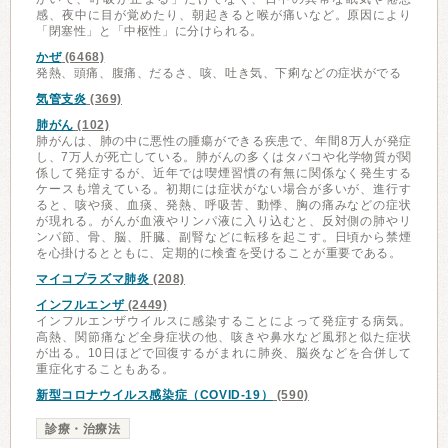
感、夜中に目が覚めたり、朝起きると喉が痛いなど。原因により
「閉塞性」と「中枢性」に分けられる。
かぜ
(6468)
発熱、頭痛、腹痛、だるさ、咳、吐き気、下痢などの症状がでる
気管支炎
(369)
肺がん
(102)
肺がんは、肺の中に悪性の腫瘍ができる疾患で、年間8万人が発症
し、7万人が死亡している。肺がんの多くはタバコや化学物質が関
係して発症するが、近年では喫煙習慣の有無に関係なく発生する
ケースも増えている。初期には症状がない場合が多いが、進行す
ると、咳や痰、血痰、発熱、呼吸苦、動悸、胸の痛みなどの症状
が現れる。がんが血液やリンパ液に入り込むと、反対側の肺やリ
ンパ節、骨、脳、肝臓、副腎などに転移を起こす。日頃から禁煙
を心掛けるとともに、定期的に検査を受けることが重要である。
マイコプラズマ肺炎
(208)
インフルエンザ
(2449)
インフルエンザウイルスに感染することによって発症する病気。
高熱、関節痛など全身症状の他、咳きや鼻水など風邪と似た症状
が出る。10日ほどで回復するがまれに肺炎、脳炎などを合併して
重症化することもある。
新型コロナウイルス感染症（COVID-19）
(590)
診療・治療法