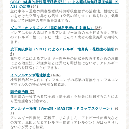
CPAP（経鼻的持続陽圧呼吸療法）による睡眠時無呼吸症候群（S
AS）の治療
(94)
主に中等～重症の閉塞型睡眠時無呼吸症候群の治療法。機械で圧
力をかけた空気を鼻から気道（空気の通り道）に送り込み、気道
を広げて睡眠中の無呼吸を防止する。
ゾレア・オマリズマブ（重症喘息患者の注射療法）
(26)
ゾレアは炎症の原因であるアレルギー反応の元を抑える薬。重症
のアレルギー性（アトピー性）ぜんそく患者の症状緩和が期待で
きる。
皮下免疫療法（SCIT）によるアレルギー性鼻炎・花粉症の治療
(9
6)
花粉やダニによるアレルギー性鼻炎の症状を改善するための注射
による治療法。対症療法とは異なり即効性はないが、アレルギー
の根治を目指すことができる。
インフルエンザ迅速検査
(496)
検査後約30分以内にインフルエンザの感染の有無やインフルエン
ザウィルスの特定が可能な検査法。
陽子線治療
(7)
放射線の一種である粒子線（陽子線）を病巣に照射することによ
り悪性腫瘍を治療する。
アレルギー検査（View39・MAST36・ドロップスクリーン）
(6
7)
アレルギー性鼻炎、花粉症、じんましん、アトピー性皮膚炎など
の方で、原因となるアレルギー物質（アレルゲン）がはっきりし
ない方が受ける検査。