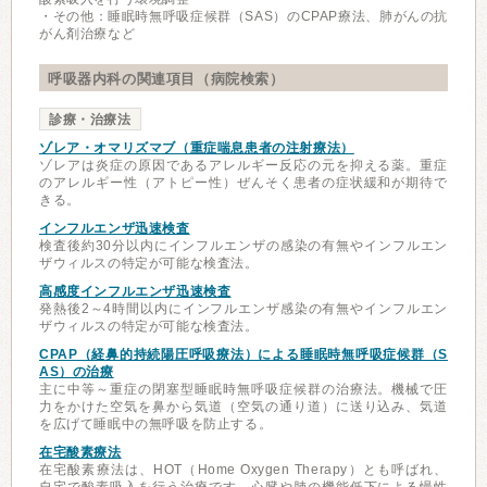
・その他：睡眠時無呼吸症候群（SAS）のCPAP療法、肺がんの抗
がん剤治療など
呼吸器内科の関連項目（病院検索）
診療・治療法
ゾレア・オマリズマブ（重症喘息患者の注射療法）
ゾレアは炎症の原因であるアレルギー反応の元を抑える薬。重症
のアレルギー性（アトピー性）ぜんそく患者の症状緩和が期待で
きる。
インフルエンザ迅速検査
検査後約30分以内にインフルエンザの感染の有無やインフルエン
ザウィルスの特定が可能な検査法。
高感度インフルエンザ迅速検査
発熱後2～4時間以内にインフルエンザ感染の有無やインフルエン
ザウィルスの特定が可能な検査法。
CPAP（経鼻的持続陽圧呼吸療法）による睡眠時無呼吸症候群（S
AS）の治療
主に中等～重症の閉塞型睡眠時無呼吸症候群の治療法。機械で圧
力をかけた空気を鼻から気道（空気の通り道）に送り込み、気道
を広げて睡眠中の無呼吸を防止する。
在宅酸素療法
在宅酸素療法は、HOT（Home Oxygen Therapy）とも呼ばれ、