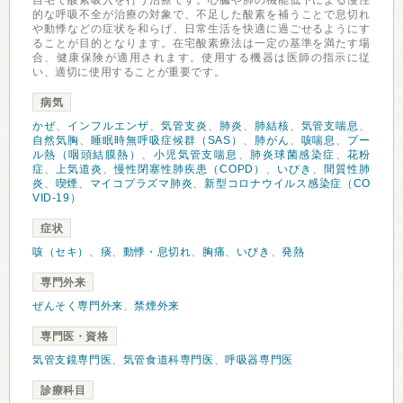
自宅で酸素吸入を行う治療です。心臓や肺の機能低下による慢性
的な呼吸不全が治療の対象で、不足した酸素を補うことで息切れ
や動悸などの症状を和らげ、日常生活を快適に過ごせるようにす
ることが目的となります。在宅酸素療法は一定の基準を満たす場
合、健康保険が適用されます。使用する機器は医師の指示に従
い、適切に使用することが重要です。
病気
かぜ
、
インフルエンザ
、
気管支炎
、
肺炎
、
肺結核
、
気管支喘息
、
自然気胸
、
睡眠時無呼吸症候群（SAS）
、
肺がん
、
咳喘息
、
プー
ル熱（咽頭結膜熱）
、
小児気管支喘息
、
肺炎球菌感染症
、
花粉
症
、
上気道炎
、
慢性閉塞性肺疾患（COPD）
、
いびき
、
間質性肺
炎
、
喫煙
、
マイコプラズマ肺炎
、
新型コロナウイルス感染症（CO
VID-19）
症状
咳（セキ）
、
痰
、
動悸・息切れ
、
胸痛
、
いびき
、
発熱
専門外来
ぜんそく専門外来
、
禁煙外来
専門医・資格
気管支鏡専門医
、
気管食道科専門医
、
呼吸器専門医
診療科目