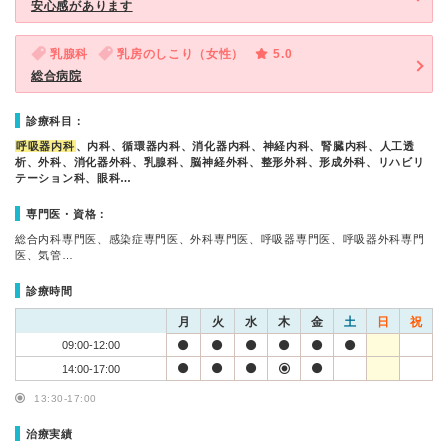
安心感があります
乳腺科
乳房のしこり（女性）
5.0
総合病院
診療科目：
呼吸器内科
、内科、循環器内科、消化器内科、神経内科、腎臓内科、人工透
析、外科、消化器外科、乳腺科、脳神経外科、整形外科、形成外科、リハビリ
テーション科、眼科…
専門医・資格：
総合内科専門医、感染症専門医、外科専門医、呼吸器専門医、呼吸器外科専門
医、気管…
診療時間
月
火
水
木
金
土
日
祝
09:00-12:00
14:00-17:00
13:30-17:00
治療実績