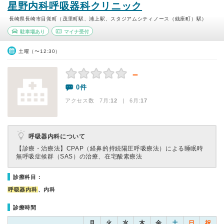
星野内科呼吸器科クリニック
長崎県長崎市目覚町（茂里町駅、浦上駅、スタジアムシティノース（銭座町）駅）
駐車場あり
マイナ受付
土曜（〜12:30）
－
0件
アクセス数 7月:
12
| 6月:
17
呼吸器内科について
【診療・治療法】
CPAP（経鼻的持続陽圧呼吸療法）による睡眠時
無呼吸症候群（SAS）の治療、在宅酸素療法
診療科目：
呼吸器内科
、内科
診療時間
月
火
水
木
金
土
日
祝