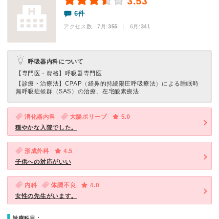
3.53
6件
アクセス数 7月:
355
| 6月:
341
呼吸器内科について
【専門医・資格】
呼吸器専門医
【診療・治療法】
CPAP（経鼻的持続陽圧呼吸療法）による睡眠時
無呼吸症候群（SAS）の治療、在宅酸素療法
消化器内科
大腸ポリープ
5.0
穏やかな入院でした。
形成外科
4.5
子供への対応がいい
内科
体調不良
4.0
女性の先生がいます。
診療科目：