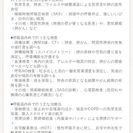
・気管支炎、肺炎：ウイルスや細菌感染による気管支や肺の急性
炎症
・睡眠時無呼吸症候群（SAS）：就寝中の呼吸停止、激しいいび
き、日中の強い眠気
・その他：間質性肺炎（肺胞の壁が硬くなる疾患）や、悪性腫瘍
（肺がん）など
■呼吸器内科で行う主な検査
・画像診断（胸部X線、CT）：肺炎、肺がん、間質性肺炎の有無
や進行度を調べる
・肺機能検査（スパイロメトリー）：肺の容積や空気の通り道を
測定し、呼吸機能を評価する
・血液検査：体内の炎症、アレルギー物質の特定、肺がんの腫瘍
マーカーなどを調べる
・呼気NO検査：吐き出した息の一酸化窒素濃度を測定し、気道の
炎症や喘息の有無を調べる
・喀痰検査：痰を採取し、肺炎の原因となる細菌やがん細胞の有
無を調べる
・その他：簡易睡眠検査（SASの診断）、心電図検査（息切れや
胸痛の心臓疾患との鑑別）など
■呼吸器内科で行う主な治療法
・薬物療法：咳止めや去痰薬のほか、喘息やCOPDへの気管支拡
張薬、吸入ステロイド薬の処方
・禁煙治療：禁煙補助薬（内服薬やパッチ）による禁煙のサポー
ト
・在宅酸素療法（HOT）：慢性呼吸不全に対し、自宅や外出先で
酸素吸入を行う環境調整