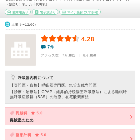
（銭座町）駅、八千代町駅）
駐車場あり
電子決済可
マイナ受付
(スマホ可)
土曜（〜12:00）
4.28
7件
アクセス数 7月:
881
| 6月:
850
呼吸器内科について
【専門医・資格】
呼吸器専門医、気管支鏡専門医
【診療・治療法】
CPAP（経鼻的持続陽圧呼吸療法）による睡眠時
無呼吸症候群（SAS）の治療、在宅酸素療法
乳腺科
5.0
再検査のため
整形外科
5.0