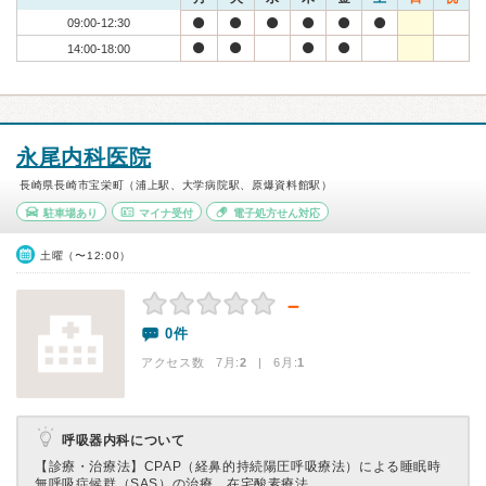
09:00-12:30
14:00-18:00
永尾内科医院
長崎県長崎市宝栄町（浦上駅、大学病院駅、原爆資料館駅）
駐車場あり
マイナ受付
電子処方せん対応
土曜（〜12:00）
－
0件
アクセス数 7月:
2
| 6月:
1
呼吸器内科について
【診療・治療法】
CPAP（経鼻的持続陽圧呼吸療法）による睡眠時
無呼吸症候群（SAS）の治療、在宅酸素療法