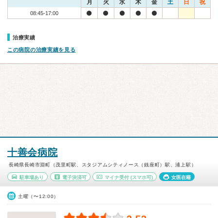
月
火
水
木
金
土
日
祝
08:45-17:00
治療実績
この病院の治療実績を見る
十善会病院
長崎県長崎市淵町（茂里町駅、スタジアムシティノース（銭座町）駅、浦上駅）
駐車場あり
電子決済可
マイナ受付
(スマホ可)
女医在籍
土曜（〜12:00）