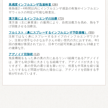
高感度インフルエンザ迅速検査
(26)
発熱後2～4時間以内にインフルエンザ感染の有無やインフルエン
ザウィルスの特定が可能な検査法。
漢方薬によるインフルエンザの治療
(73)
漢方薬（主に麻黄湯）の服用により、自然治癒力を高め、熱を下
げ回復させる治療法。
フルミスト（鼻にスプレーするインフルエンザ予防接種）
(55)
注射ではなく鼻にスプレーするタイプのインフルエンザワクチ
ン。注射が苦手な小さなお子さんや若い世代の方におすすめ。年1
回の接種が推奨されており、日本での認可対象は2歳から18歳まで
の健康な方。
アデノイド切除術
(12)
免疫機能をもった鼻の奥の方にあるリンパ組織であるアデノイド
は、誰でも幼少期に大きくなる組織です。アデノイドが大きくな
りすぎて、鼻の空気の通り道を塞いだり、何度も中耳炎を繰り返
したりするなど問題が現れた場合には、アデノイドを切除する手
術が行われています。