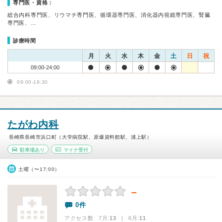
専門医・資格：
総合内科専門医、リウマチ専門医、循環器専門医、消化器内視鏡専門医、腎臓
専門医、…
診療時間
月
火
水
木
金
土
日
祝
09:00-24:00
09:00-19:30
たがわ内科
長崎県長崎市浜口町（大学病院駅、原爆資料館駅、浦上駅）
駐車場あり
マイナ受付
土曜（〜17:00）
－
0件
アクセス数 7月:
13
| 6月:
11