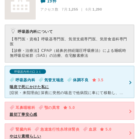
19件
アクセス数 7月:
1,255
| 6月:
1,290
呼吸器内科について
【専門医・資格】
呼吸器専門医、気管支鏡専門医、気管食道科専門
医
【診療・治療法】
CPAP（経鼻的持続陽圧呼吸療法）による睡眠時
無呼吸症候群（SAS）の治療、在宅酸素療法
呼吸器内科の口コミ
呼吸器内科
気管支喘息
体調不良
3.5
喘息で死にかけた私に
[症状・来院理由] 深夜に突然の喘息で他病院に車にて移動し、吸入の治療を受けたが、改善せず、点滴を受けた。 しかしそれでも回復せず、今までに感じた事のない呼吸困難に陥った。お医者様がお手上げ状態に
耳鼻咽喉科
顎の異常
5.0
親切丁寧安心感
腎臓内科
急速進行性糸球体腎炎
血尿
5.0
やはり素晴らしい