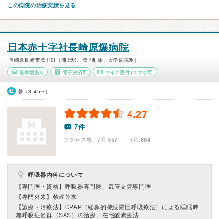
この病院の治療実績を見る
日本赤十字社長崎原爆病院
長崎県長崎市茂里町（浦上駅、茂里町駅、大学病院駅）
駐車場あり
電子決済可
マイナ受付
(スマホ可)
朝（8:45〜）
4.27
7件
アクセス数 7月:
657
| 6月:
684
呼吸器内科について
【専門医・資格】
呼吸器専門医、気管支鏡専門医
【専門外来】
禁煙外来
【診療・治療法】
CPAP（経鼻的持続陽圧呼吸療法）による睡眠時
無呼吸症候群（SAS）の治療、在宅酸素療法