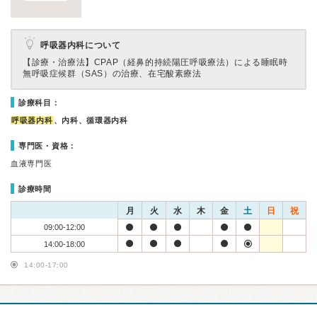
呼吸器内科について
【診療・治療法】
CPAP（経鼻的持続陽圧呼吸療法）による睡眠時
無呼吸症候群（SAS）の治療、在宅酸素療法
診療科目：
呼吸器内科
、内科、循環器内科
専門医・資格：
血液専門医
診療時間
月
火
水
木
金
土
日
祝
09:00-12:00
14:00-18:00
14:00-17:00