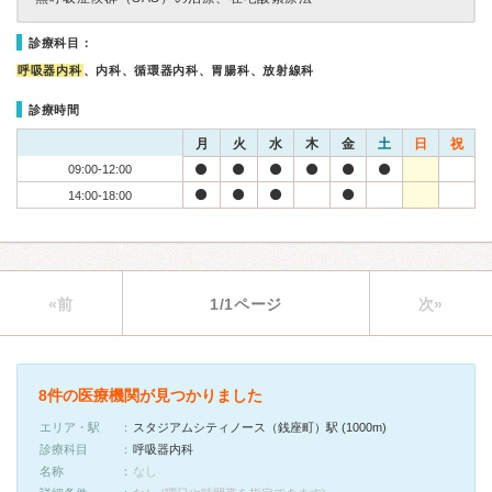
診療科目：
呼吸器内科
、内科、循環器内科、胃腸科、放射線科
診療時間
月
火
水
木
金
土
日
祝
09:00-12:00
14:00-18:00
«前
1/1ページ
次»
8件の医療機関が見つかりました
エリア・駅
スタジアムシティノース（銭座町）駅 (1000m)
診療科目
呼吸器内科
名称
なし