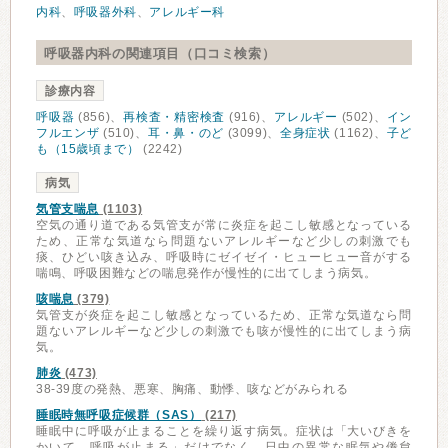
内科
、
呼吸器外科
、
アレルギー科
呼吸器内科の関連項目（口コミ検索）
診療内容
呼吸器
(856)、
再検査・精密検査
(916)、
アレルギー
(502)、
イン
フルエンザ
(510)、
耳・鼻・のど
(3099)、
全身症状
(1162)、
子ど
も（15歳頃まで）
(2242)
病気
気管支喘息
(1103)
空気の通り道である気管支が常に炎症を起こし敏感となっている
ため、正常な気道なら問題ないアレルギーなど少しの刺激でも
痰、ひどい咳き込み、呼吸時にゼイゼイ・ヒューヒュー音がする
喘鳴、呼吸困難などの喘息発作が慢性的に出てしまう病気。
咳喘息
(379)
気管支が炎症を起こし敏感となっているため、正常な気道なら問
題ないアレルギーなど少しの刺激でも咳が慢性的に出てしまう病
気。
肺炎
(473)
38-39度の発熱、悪寒、胸痛、動悸、咳などがみられる
睡眠時無呼吸症候群（SAS）
(217)
睡眠中に呼吸が止まることを繰り返す病気。症状は「大いびきを
かいて、呼吸が止まる」だけでなく、日中の異常な眠気や倦怠