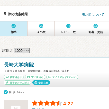
8
件の検索結果
表示順について
標準
★の数
レビュー数
新着・更新
駅周辺
長崎大学病院
長崎県長崎市坂本（大学病院駅、原爆資料館駅、浦上駅）
駐車場あり
電子決済可
マイナ受付
(スマホ可)
電子処方せん対応
女医在籍
朝（8:30〜）
4.27