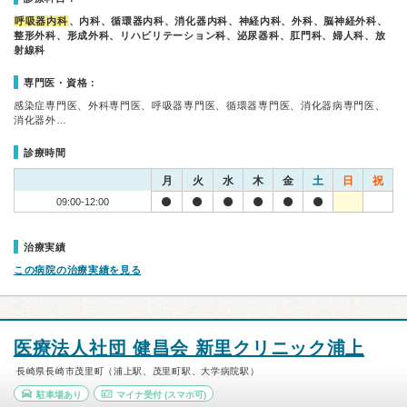
呼吸器内科
、内科、循環器内科、消化器内科、神経内科、外科、脳神経外科、
整形外科、形成外科、リハビリテーション科、泌尿器科、肛門科、婦人科、放
射線科
専門医・資格：
感染症専門医、外科専門医、呼吸器専門医、循環器専門医、消化器病専門医、
消化器外…
診療時間
月
火
水
木
金
土
日
祝
09:00-12:00
治療実績
この病院の治療実績を見る
医療法人社団 健昌会 新里クリニック浦上
長崎県長崎市茂里町（浦上駅、茂里町駅、大学病院駅）
駐車場あり
マイナ受付
(スマホ可)