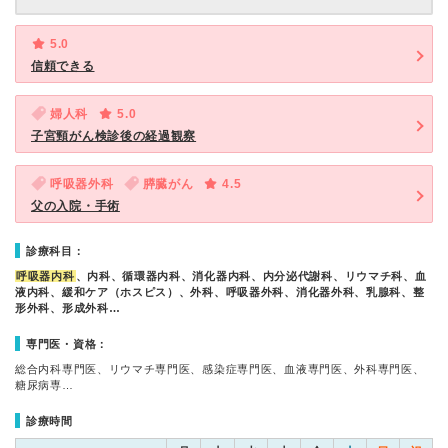
5.0
信頼できる
婦人科
5.0
子宮頸がん検診後の経過観察
呼吸器外科
膵臓がん
4.5
父の入院・手術
診療科目：
呼吸器内科
、内科、循環器内科、消化器内科、内分泌代謝科、リウマチ科、血
液内科、緩和ケア（ホスピス）、外科、呼吸器外科、消化器外科、乳腺科、整
形外科、形成外科…
専門医・資格：
総合内科専門医、リウマチ専門医、感染症専門医、血液専門医、外科専門医、
糖尿病専…
診療時間