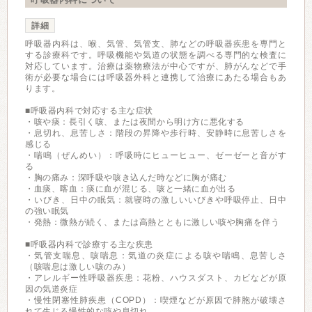
詳細
呼吸器内科は、喉、気管、気管支、肺などの呼吸器疾患を専門と
する診療科です。呼吸機能や気道の状態を調べる専門的な検査に
対応しています。治療は薬物療法が中心ですが、肺がんなどで手
術が必要な場合には呼吸器外科と連携して治療にあたる場合もあ
ります。
■呼吸器内科で対応する主な症状
・咳や痰：長引く咳、または夜間から明け方に悪化する
・息切れ、息苦しさ：階段の昇降や歩行時、安静時に息苦しさを
感じる
・喘鳴（ぜんめい）：呼吸時にヒューヒュー、ゼーゼーと音がす
る
・胸の痛み：深呼吸や咳き込んだ時などに胸が痛む
・血痰、喀血：痰に血が混じる、咳と一緒に血が出る
・いびき、日中の眠気：就寝時の激しいいびきや呼吸停止、日中
の強い眠気
・発熱：微熱が続く、または高熱とともに激しい咳や胸痛を伴う
■呼吸器内科で診療する主な疾患
・気管支喘息、咳喘息：気道の炎症による咳や喘鳴、息苦しさ
（咳喘息は激しい咳のみ）
・アレルギー性呼吸器疾患：花粉、ハウスダスト、カビなどが原
因の気道炎症
・慢性閉塞性肺疾患（COPD）：喫煙などが原因で肺胞が破壊さ
れて生じる慢性的な咳や息切れ