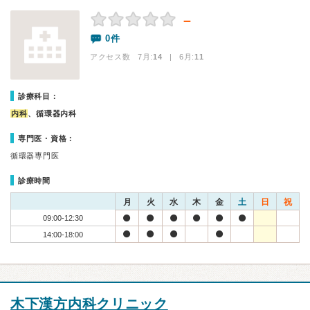
－
0件
アクセス数 7月:
14
| 6月:
11
診療科目：
内科
、循環器内科
専門医・資格：
循環器専門医
診療時間
月
火
水
木
金
土
日
祝
09:00-12:30
14:00-18:00
木下漢方内科クリニック