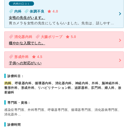
内科の口コミ
内科
体調不良
4.0
女性の先生がいます。
胃カメラを女性の先生にしてもらいました。先生は、話しやすく優しい方でした。予約してから胃カメラをしてもらったので、待ち時間は少なかったです。しかし、胃カメラの予約が電話では出来なかったのが残念でした。
消化器内科
大腸ポリープ
5.0
穏やかな入院でした。
形成外科
4.5
子供への対応がいい
診療科目：
内科
、呼吸器内科、循環器内科、消化器内科、神経内科、外科、脳神経外科、
整形外科、形成外科、リハビリテーション科、泌尿器科、肛門科、婦人科、放
射線科
専門医・資格：
感染症専門医、外科専門医、呼吸器専門医、循環器専門医、消化器病専門医、
消化器外…
診療時間