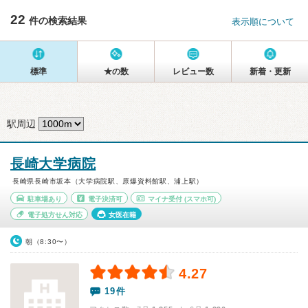
22
件の検索結果
表示順について
標準
★の数
レビュー数
新着・更新
駅周辺
長崎大学病院
長崎県長崎市坂本（大学病院駅、原爆資料館駅、浦上駅）
駐車場あり
電子決済可
マイナ受付
(スマホ可)
電子処方せん対応
女医在籍
朝（8:30〜）
4.27
19件