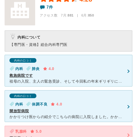
7件
アクセス数 7月:
881
| 6月:
850
内科について
【専門医・資格】
総合内科専門医
内科の口コミ
内科
肺炎
4.0
救急病院です
祖母の入院、主人の緊急受診、そして今回私の年末ギリギリに発症した肺炎の治療で通院致しました。基本、紹介状持参や救急車からの受診になり私は紹介状を持って診察していただきました。肺炎で点滴治療中にかかりつ
内科の口コミ
内科
体調不良
4.0
開放型病院
かかりつけ医からの紹介でこちらの病院に入院しました。かかりつけの先生から病気の状況を井上病気の先生へ情報を提供することで、充実した医療が受けられます。長崎で初めて開放型病院として県から認可を受けたと病
乳腺科
5.0