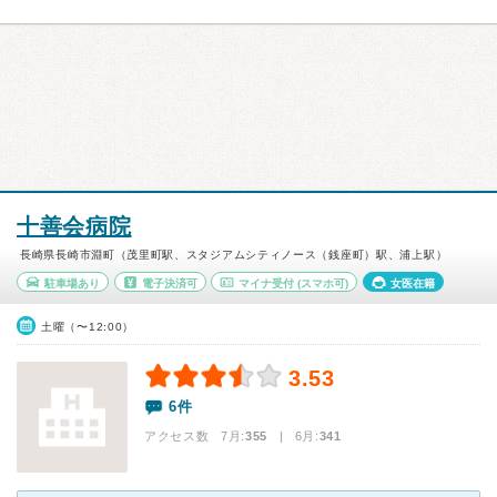
十善会病院
長崎県長崎市淵町（茂里町駅、スタジアムシティノース（銭座町）駅、浦上駅）
駐車場あり
電子決済可
マイナ受付
(スマホ可)
女医在籍
土曜（〜12:00）
3.53
6件
アクセス数 7月:
355
| 6月:
341