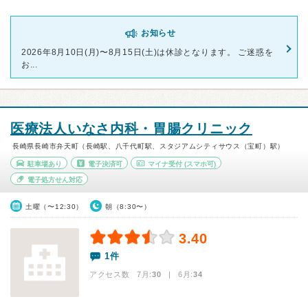
お知らせ
2026年8月10日(月)〜8月15日(土)は休診となります。 ご迷惑を
お...
医療法人いなさ内科・胃腸クリニック
長崎県長崎市弁天町（長崎駅、八千代町駅、スタジアムシティサウス（宝町）駅）
駐車場あり
電子決済可
マイナ受付
(スマホ可)
電子処方せん対応
土曜（〜12:30）
朝（8:30〜）
3.40
1件
アクセス数 7月:
30
| 6月:
34