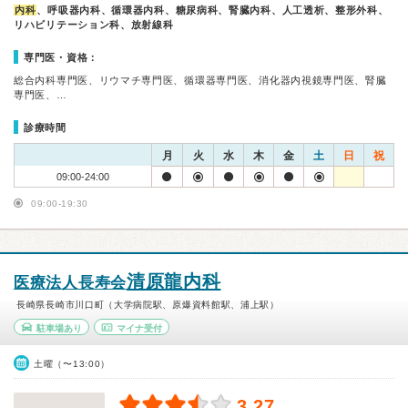
内科
、呼吸器内科、循環器内科、糖尿病科、腎臓内科、人工透析、整形外科、
リハビリテーション科、放射線科
専門医・資格：
総合内科専門医、リウマチ専門医、循環器専門医、消化器内視鏡専門医、腎臓
専門医、…
診療時間
月
火
水
木
金
土
日
祝
09:00-24:00
09:00-19:30
清原龍内科
医療法人長寿会
長崎県長崎市川口町（大学病院駅、原爆資料館駅、浦上駅）
駐車場あり
マイナ受付
土曜（〜13:00）
3.27