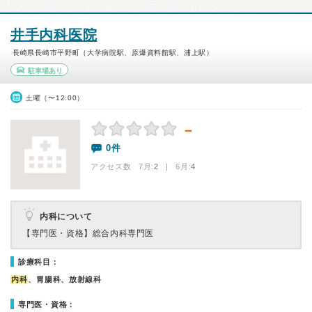
井手内科医院
長崎県長崎市平野町（大学病院駅、原爆資料館駅、浦上駅）
駐車場あり
土曜（〜12:00）
－
0件
アクセス数 7月:
2
| 6月:
4
内科について
【専門医・資格】
総合内科専門医
診療科目：
内科
、胃腸科、放射線科
専門医・資格：