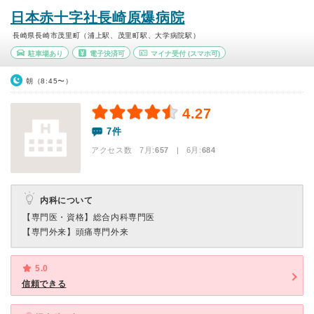
日本赤十字社長崎原爆病院
長崎県長崎市茂里町（浦上駅、茂里町駅、大学病院駅）
駐車場あり
電子決済可
マイナ受付
(スマホ可)
朝（8:45〜）
4.27
7件
アクセス数 7月:
657
| 6月:
684
内科について
【専門医・資格】
総合内科専門医
【専門外来】
頭痛専門外来
5.0
信頼できる