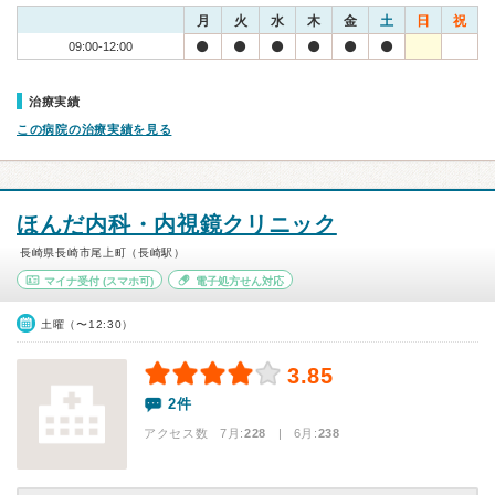
月
火
水
木
金
土
日
祝
09:00-12:00
治療実績
この病院の治療実績を見る
ほんだ内科・内視鏡クリニック
長崎県長崎市尾上町（長崎駅）
マイナ受付
(スマホ可)
電子処方せん対応
土曜（〜12:30）
3.85
2件
アクセス数 7月:
228
| 6月:
238