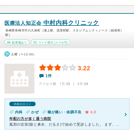
中村内科クリニック
医療法人知正会
長崎県長崎市竹の久保町（浦上駅、茂里町駅、スタジアムシティノース（銭座町）
駅）
駐車場あり
マイナ受付
(スマホ可)
土曜（〜12:30）
3.22
1件
アクセス数 7月:
32
| 6月:
24
内科の口コミ
内科
かぜ
喉が痛い・体調不良
4.0
年配の方が多く通う病院
風邪の症状(咳と鼻水、だるさ)で始めて受診しました。 まず、受付で症状を話すとマスクをくれて、二次感染予防は徹底されてました。 待合室はあまり広くなく、高齢の方が多いからか子供用の絵本などはあ