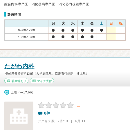
総合内科専門医、消化器病専門医、消化器内視鏡専門医
診療時間
月
火
水
木
金
土
日
祝
09:00-12:00
13:30-18:00
たがわ内科
長崎県長崎市浜口町（大学病院駅、原爆資料館駅、浦上駅）
駐車場あり
マイナ受付
土曜（〜17:00）
－
0件
アクセス数 7月:
13
| 6月:
11