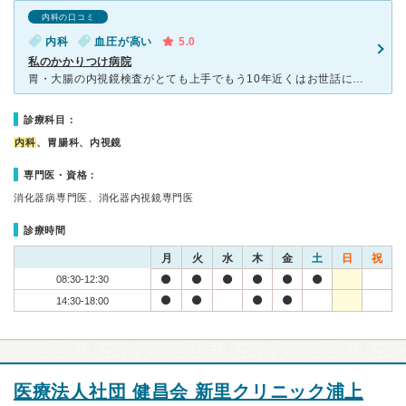
内科の口コミ
内科
血圧が高い
5.0
私のかかりつけ病院
胃・大腸の内視鏡検査がとても上手でもう10年近くはお世話になってると思います。まだお若い先生ですが診察にも説得力が有り何か身体に不調が有る時は相談に乗ってもらってます。やはり信頼に定評が有るのか最近で
診療科目：
内科
、胃腸科、内視鏡
専門医・資格：
消化器病専門医、消化器内視鏡専門医
診療時間
月
火
水
木
金
土
日
祝
08:30-12:30
14:30-18:00
医療法人社団 健昌会 新里クリニック浦上