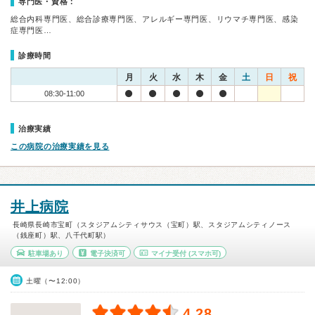
専門医・資格：
総合内科専門医、総合診療専門医、アレルギー専門医、リウマチ専門医、感染
症専門医…
診療時間
月
火
水
木
金
土
日
祝
08:30-11:00
治療実績
この病院の治療実績を見る
井上病院
長崎県長崎市宝町（スタジアムシティサウス（宝町）駅、スタジアムシティノース
（銭座町）駅、八千代町駅）
駐車場あり
電子決済可
マイナ受付
(スマホ可)
土曜（〜12:00）
4.28