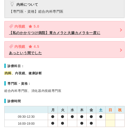
内科について
【専門医・資格】
総合内科専門医
内視鏡
5.0
【私のかかりつけ病院】胃カメラと大腸カメラを一度に
内視鏡
4.5
あっという間でした
診療科目：
内科
、内視鏡、健康診断
専門医・資格：
総合内科専門医、消化器内視鏡専門医
診療時間
月
火
水
木
金
土
日
祝
09:30-12:30
16:00-19:00