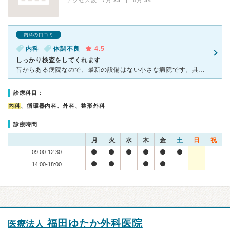
アクセス数 7月:
23
| 6月:
34
内科の口コミ
内科
体調不良
4.5
しっかり検査をしてくれます
昔からある病院なので、最新の設備はない小さな病院です。具合が悪くなって行ったのですが、先生がよく話を聞いてくださり、血液検査をしてくれました。丁寧な診察という感じで好感が持てました。スタッフの方もほと
診療科目：
内科
、循環器内科、外科、整形外科
診療時間
月
火
水
木
金
土
日
祝
09:00-12:30
14:00-18:00
福田ゆたか外科医院
医療法人