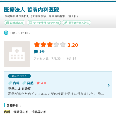
医療法人 哲翁内科医院
長崎県長崎市浜口町（大学病院駅、原爆資料館駅、浦上駅）
駐車場あり
マイナ受付
(スマホ可)
電子処方せん対応
土曜（〜12:00）
3.20
1件
アクセス数 7月:
33
| 6月:
54
内科の口コミ
内科
発熱
4.0
発熱による診察
高熱が出たためインフルエンザの検査を受けに行きました。 発熱しているかたは病院入口にある、インターホンでその旨を伝え隔離部屋に入るように指示されました。 診察も丁寧で順番も早く回ってきたので良かっ
診療科目：
内科
、循環器内科、消化器内科