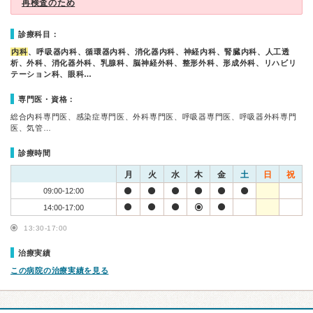
再検査のため
診療科目：
内科
、呼吸器内科、循環器内科、消化器内科、神経内科、腎臓内科、人工透
析、外科、消化器外科、乳腺科、脳神経外科、整形外科、形成外科、リハビリ
テーション科、眼科…
専門医・資格：
総合内科専門医、感染症専門医、外科専門医、呼吸器専門医、呼吸器外科専門
医、気管…
診療時間
月
火
水
木
金
土
日
祝
09:00-12:00
14:00-17:00
13:30-17:00
治療実績
この病院の治療実績を見る