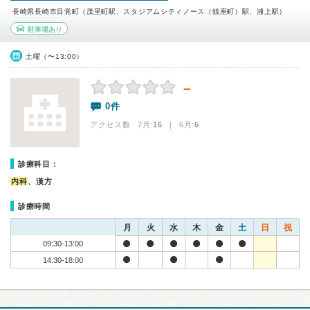
長崎県長崎市目覚町（茂里町駅、スタジアムシティノース（銭座町）駅、浦上駅）
駐車場あり
土曜（〜13:00）
－
0件
アクセス数 7月:
16
| 6月:
6
診療科目：
内科
、漢方
診療時間
月
火
水
木
金
土
日
祝
09:30-13:00
14:30-18:00