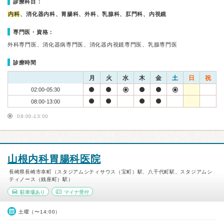
診療科目：
内科
、消化器内科、胃腸科、外科、乳腺科、肛門科、内視鏡
専門医・資格：
外科専門医、消化器病専門医、消化器内視鏡専門医、乳腺専門医
診療時間
月
火
水
木
金
土
日
祝
02:00-05:30
08:00-13:00
08:00-13:00
山根内科胃腸科医院
長崎県長崎市幸町（スタジアムシティサウス（宝町）駅、八千代町駅、スタジアムシ
ティノース（銭座町）駅）
駐車場あり
マイナ受付
土曜（〜14:00）