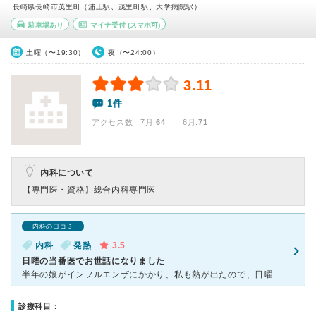
長崎県長崎市茂里町（浦上駅、茂里町駅、大学病院駅）
駐車場あり
マイナ受付
(スマホ可)
土曜（〜19:30）
夜（〜24:00）
3.11
1件
アクセス数 7月:
64
| 6月:
71
内科について
【専門医・資格】
総合内科専門医
内科の口コミ
内科
発熱
3.5
日曜の当番医でお世話になりました
半年の娘がインフルエンザにかかり、私も熱が出たので、日曜の当番医だったこちらの病院を受診させて頂きました。 お休みの日だったので、病院内は暗い感じでした（笑） 先生も看護師さんもとても優しく対応し
診療科目：