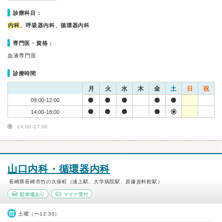
診療科目：
内科
、呼吸器内科、循環器内科
専門医・資格：
血液専門医
診療時間
月
火
水
木
金
土
日
祝
09:00-12:00
14:00-18:00
14:00-17:00
山口内科・循環器内科
長崎県長崎市竹の久保町（浦上駅、大学病院駅、原爆資料館駅）
駐車場あり
マイナ受付
土曜（〜12:30）