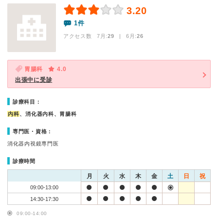
3.20
1件
アクセス数 7月:
29
| 6月:
26
胃腸科
4.0
出張中に受診
診療科目：
内科
、消化器内科、胃腸科
専門医・資格：
消化器内視鏡専門医
診療時間
月
火
水
木
金
土
日
祝
09:00-13:00
14:30-17:30
09:00-14:00