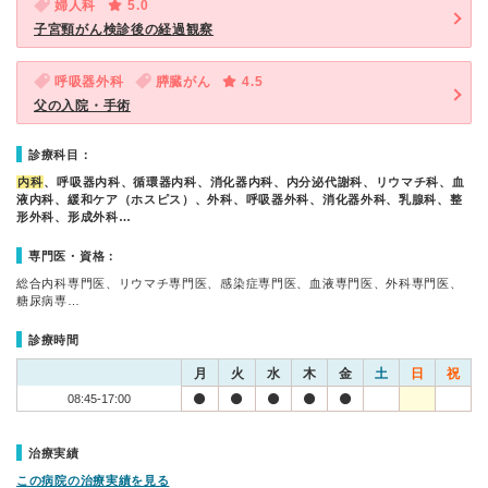
婦人科
5.0
子宮頸がん検診後の経過観察
呼吸器外科
膵臓がん
4.5
父の入院・手術
診療科目：
内科
、呼吸器内科、循環器内科、消化器内科、内分泌代謝科、リウマチ科、血
液内科、緩和ケア（ホスピス）、外科、呼吸器外科、消化器外科、乳腺科、整
形外科、形成外科…
専門医・資格：
総合内科専門医、リウマチ専門医、感染症専門医、血液専門医、外科専門医、
糖尿病専…
診療時間
月
火
水
木
金
土
日
祝
08:45-17:00
治療実績
この病院の治療実績を見る