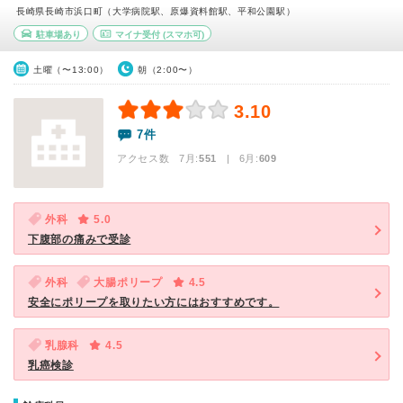
長崎県長崎市浜口町（大学病院駅、原爆資料館駅、平和公園駅）
駐車場あり
マイナ受付
(スマホ可)
土曜（〜13:00）
朝（2:00〜）
3.10
7件
アクセス数 7月:
551
| 6月:
609
外科
5.0
下腹部の痛みで受診
外科
大腸ポリープ
4.5
安全にポリープを取りたい方にはおすすめです。
乳腺科
4.5
乳癌検診