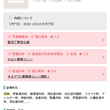
アクセス数 7月:
1,255
| 6月:
1,290
内科について
【専門医・資格】
総合内科専門医
耳鼻咽喉科
顎の異常
5.0
親切丁寧安心感
腎臓内科
急速進行性糸球体腎炎
血尿
5.0
やはり素晴らしい
形成外科
顎の異常
5.0
今までで1番素晴らしい病院！
診療科目：
内科
、呼吸器内科、循環器内科、消化器内科、内分泌代謝科、リウマチ科、ア
レルギー科、神経内科、血液内科、腎臓内科、外科、呼吸器外科、心臓血管外
科、消化器外科、…