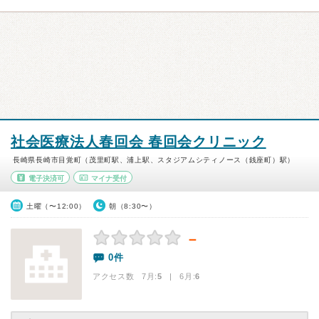
社会医療法人春回会 春回会クリニック
長崎県長崎市目覚町（茂里町駅、浦上駅、スタジアムシティノース（銭座町）駅）
電子決済可
マイナ受付
土曜（〜12:00）
朝（8:30〜）
－
0件
アクセス数 7月:
5
| 6月:
6