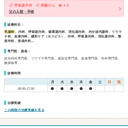
呼吸器外科
膵臓がん
4.5
父の入院・手術
診療科目：
乳腺科
、内科、呼吸器内科、循環器内科、消化器内科、内分泌代謝科、リウマ
チ科、血液内科、緩和ケア（ホスピス）、外科、呼吸器外科、消化器外科、整
形外科、形成外科…
専門医・資格：
総合内科専門医、リウマチ専門医、感染症専門医、血液専門医、外科専門医、
糖尿病専…
診療時間
月
火
水
木
金
土
日
祝
08:45-17:00
治療実績
この病院の治療実績を見る