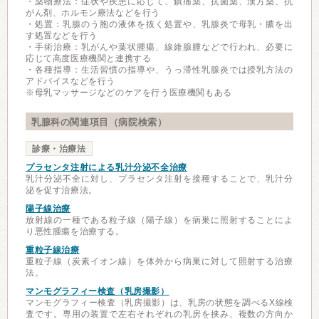
・薬物療法：症状や疾患に応じて、鎮痛薬、抗菌薬、漢方薬、抗
がん剤、ホルモン療法などを行う
・処置：乳腺のう胞の液体を抜く処置や、乳腺炎で母乳・膿を出
す処置などを行う
・手術治療：乳がんや葉状腫瘍、線維腺腫などで行われ、必要に
応じて高度医療機関と連携する
・各種指導：生活習慣の指導や、うっ滞性乳腺炎では授乳方法の
アドバイスなどを行う
※母乳マッサージなどのケアを行う医療機関もある
乳腺科の関連項目（病院検索）
診療・治療法
プラセンタ注射による乳汁分泌不全治療
乳汁分泌不全に対し、プラセンタ注射を接種することで、乳汁分
泌を促す治療法。
陽子線治療
放射線の一種である粒子線（陽子線）を病巣に照射することによ
り悪性腫瘍を治療する。
重粒子線治療
重粒子線（炭素イオン線）を体外から病巣に対して照射する治療
法。
マンモグラフィー検査（乳房撮影）
マンモグラフィー検査（乳房撮影）は、乳房の状態を調べるX線検
査です。専用の装置で左右それぞれの乳房を挟み、複数の方向か