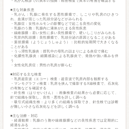
・乳がん検診での異常の指摘：精密検査で異常の有無を確認する
■主な対象疾患
・乳がん：乳腺に発生する悪性腫瘍で、しこりや乳房のひきつ
れ、血液が混じった乳頭分泌などがみられる
・乳腺症：女性ホルモンの影響などで起こる良性の変化
・乳腺のう胞：乳腺内に液体がたまる良性疾患
・線維腺腫：若い女性に多い良性腫瘍で、硬いしこりがみられる
・乳管内乳頭腫：良性腫瘍で、乳頭分泌の原因となることがある
・葉状腫瘍（ようじょうしゅよう）：比較的短期間で大きくなる
ことがある
・うっ滞性乳腺炎：授乳中の母乳の詰まりによる炎症で痛む
・化膿性乳腺炎：細菌感染による乳腺炎で、発熱や強い痛みを伴
う
・女性化乳房症：男性の乳房が膨らむ
■対応する主な検査
・乳房超音波（エコー）検査：超音波で乳房内部を観察する
・マンモグラフィ検査：乳房を挟んで撮影するX線検査で、石灰化
の有無などを確認する
・針生検（はりせいけん）：画像検査の結果から必要に応じて、
針で組織を採取し、良性・悪性を詳しく調べる
・吸引式組織生検：より多くの組織を採取でき、針生検では診断
が難しい小さな石灰化などを詳しく調べる
■主な治療・対応
・経過観察：乳腺のう胞や線維腺腫などの良性疾患では定期的に
経過をみる