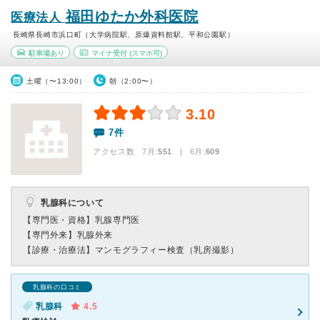
福田ゆたか外科医院
医療法人
長崎県長崎市浜口町（大学病院駅、原爆資料館駅、平和公園駅）
駐車場あり
マイナ受付
(スマホ可)
土曜（〜13:00）
朝（2:00〜）
3.10
7件
アクセス数 7月:
551
| 6月:
609
乳腺科について
【専門医・資格】
乳腺専門医
【専門外来】
乳腺外来
【診療・治療法】
マンモグラフィー検査（乳房撮影）
乳腺科の口コミ
乳腺科
4.5