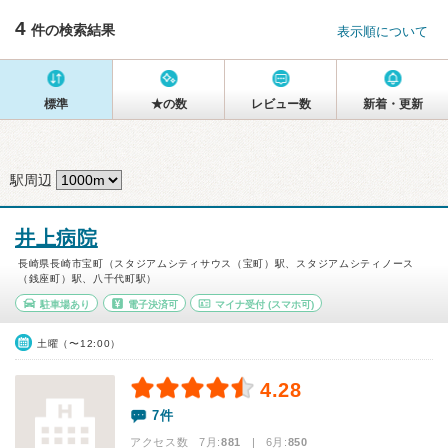
4
件の検索結果
表示順について
標準
★の数
レビュー数
新着・更新
駅周辺
井上病院
長崎県長崎市宝町（スタジアムシティサウス（宝町）駅、スタジアムシティノース
（銭座町）駅、八千代町駅）
駐車場あり
電子決済可
マイナ受付
(スマホ可)
土曜（〜12:00）
4.28
7件
アクセス数 7月:
881
| 6月:
850