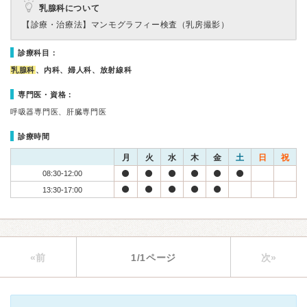
乳腺科について
【診療・治療法】
マンモグラフィー検査（乳房撮影）
診療科目：
乳腺科
、内科、婦人科、放射線科
専門医・資格：
呼吸器専門医、肝臓専門医
診療時間
月
火
水
木
金
土
日
祝
08:30-12:00
13:30-17:00
«前
1/1ページ
次»