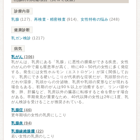
診療内容
乳腺
(127)、
再検査・精密検査
(914)、
女性特有の悩み
(248)
健康診断
乳ガン検診
(1217)
病気
乳がん
(306)
乳がんは、乳房にある「乳腺」に悪性の腫瘍ができる疾患。女性
のがんの中で最も罹患率が高く、特に40～50代の女性に多く発症
する。発生には女性ホルモン（エストロゲン）が深く関係してお
り、乳房にできる硬いしこりが代表的な症状だが、乳頭部分のた
だれや湿疹、乳頭からの分泌物、乳房や乳頭の変形などが現れる
場合もある。初期のがんは90％以上が治癒するが、リンパ節や
骨、肺、肝臓など、乳房以外の臓器に転移すると命を脅かす場合
がある。早期発見が重要なため、40代以降の女性は2年に1度、乳
がん検診を受けることが推奨されている。
乳腺症
(46)
更年期頃の女性の乳房にしこり
乳腺炎
(94)
乳腺線維腺腫
(22)
若い女性の乳房のしこり