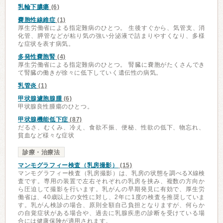
乳輪下膿瘍
(6)
嚢胞性線維症
(1)
厚生労働省による指定難病のひとつ。 生後すぐから、気管支、消
化管、膵管などが粘り気の強い分泌液で詰まりやすくなり、多様
な症状を表す病気。
多発性嚢胞腎
(4)
厚生労働省による指定難病のひとつ。 腎臓に嚢胞がたくさんでき
て腎臓の働きが徐々に低下していく遺伝性の病気。
乳管炎
(1)
甲状腺濾胞腺腫
(6)
甲状腺良性腫瘍のひとつ。
甲状腺機能低下症
(87)
だるさ、むくみ、冷え、食欲不振、便秘、性欲の低下、物忘れ、
貧血など様々な症状
診療・治療法
マンモグラフィー検査（乳房撮影）
(15)
マンモグラフィー検査（乳房撮影）は、乳房の状態を調べるX線検
査です。専用の装置で左右それぞれの乳房を挟み、複数の方向か
ら圧迫して撮影を行います。乳がんの早期発見に有効で、厚生労
働省は、40歳以上の女性に対し、2年に1度の検査を推奨していま
す。乳がん検診の場合、原則全額自己負担となりますが、何らか
の自覚症状がある場合や、過去に乳腺疾患の診断を受けている場
合には健康保険が適用されます。