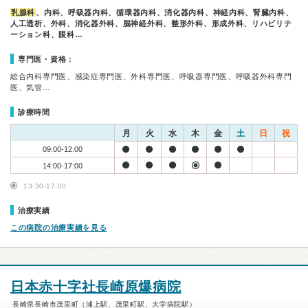
乳腺科
、内科、呼吸器内科、循環器内科、消化器内科、神経内科、腎臓内科、
人工透析、外科、消化器外科、脳神経外科、整形外科、形成外科、リハビリテ
ーション科、眼科…
専門医・資格：
総合内科専門医、感染症専門医、外科専門医、呼吸器専門医、呼吸器外科専門
医、気管…
診療時間
月
火
水
木
金
土
日
祝
09:00-12:00
14:00-17:00
13:30-17:00
治療実績
この病院の治療実績を見る
日本赤十字社長崎原爆病院
長崎県長崎市茂里町（浦上駅、茂里町駅、大学病院駅）