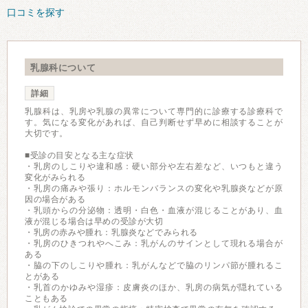
口コミを探す
乳腺科について
詳細
乳腺科は、乳房や乳腺の異常について専門的に診療する診療科で
す。気になる変化があれば、自己判断せず早めに相談することが
大切です。
■受診の目安となる主な症状
・乳房のしこりや違和感：硬い部分や左右差など、いつもと違う
変化がみられる
・乳房の痛みや張り：ホルモンバランスの変化や乳腺炎などが原
因の場合がある
・乳頭からの分泌物：透明・白色・血液が混じることがあり、血
液が混じる場合は早めの受診が大切
・乳房の赤みや腫れ：乳腺炎などでみられる
・乳房のひきつれやへこみ：乳がんのサインとして現れる場合が
ある
・脇の下のしこりや腫れ：乳がんなどで脇のリンパ節が腫れるこ
とがある
・乳首のかゆみや湿疹：皮膚炎のほか、乳房の病気が隠れている
こともある