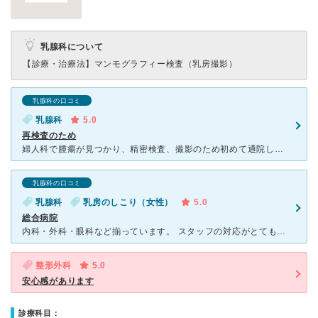
乳腺科について
【診療・治療法】
マンモグラフィー検査（乳房撮影）
乳腺科の口コミ
乳腺科
5.0
再検査のため
婦人科で腫瘍が見つかり、精密検査、撮影のため初めて通院しました。 悪いものだったらと、少し緊張していましたが、看護師のみなさんに優しく対応していただいて、とても安心できました。各検査室にいくときも、
乳腺科の口コミ
乳腺科
乳房のしこり（女性）
5.0
総合病院
内科・外科・眼科など揃っています。 スタッフの対応がとても良く、交通の便も良く通いやすいです。 私も現在通院中ですが、いつも皆様に声をかけていただいてます。 専門分野も充実しており、いつもと違う
整形外科
5.0
安心感があります
診療科目：