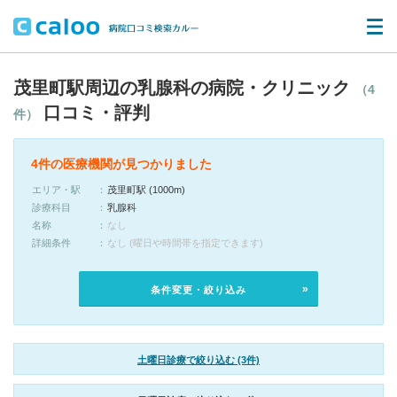
茂里町駅周辺の乳腺科の病院・クリニック
（4
口コミ・評判
件）
4件の医療機関が見つかりました
エリア・駅
茂里町駅 (1000m)
診療科目
乳腺科
名称
なし
詳細条件
なし (曜日や時間帯を指定できます)
条件変更・絞り込み
土曜日診療で絞り込む (3件)