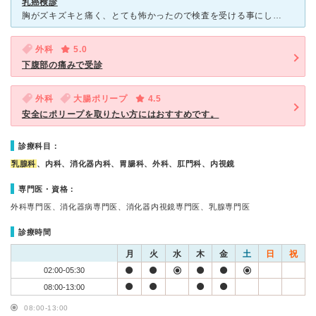
乳癌検診
胸がズキズキと痛く、とても怖かったので検査を受ける事にしました。 本来なら検査の予約は2か月待ちとの事だったのですが、私があまりにも不安な事を伝えた為か、隙間の時間に予約を入れて頂きました。 本当
外科
5.0
下腹部の痛みで受診
外科
大腸ポリープ
4.5
安全にポリープを取りたい方にはおすすめです。
診療科目：
乳腺科
、内科、消化器内科、胃腸科、外科、肛門科、内視鏡
専門医・資格：
外科専門医、消化器病専門医、消化器内視鏡専門医、乳腺専門医
診療時間
月
火
水
木
金
土
日
祝
02:00-05:30
08:00-13:00
08:00-13:00