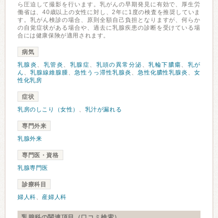
ら圧迫して撮影を行います。乳がんの早期発見に有効で、厚生労
働省は、40歳以上の女性に対し、2年に1度の検査を推奨していま
す。乳がん検診の場合、原則全額自己負担となりますが、何らか
の自覚症状がある場合や、過去に乳腺疾患の診断を受けている場
合には健康保険が適用されます。
病気
乳腺炎
、
乳管炎
、
乳腺症
、
乳頭の異常分泌
、
乳輪下膿瘍
、
乳が
ん
、
乳腺線維腺腫
、
急性うっ滞性乳腺炎
、
急性化膿性乳腺炎
、
女
性化乳房
症状
乳房のしこり（女性）
、
乳汁が漏れる
専門外来
乳腺外来
専門医・資格
乳腺専門医
診療科目
婦人科
、
産婦人科
乳腺科の関連項目（口コミ検索）