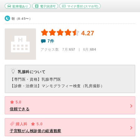
駐車場あり
電子決済可
マイナ受付
(スマホ可)
朝（8:45〜）
4.27
7件
アクセス数 7月:
657
| 6月:
684
乳腺科について
【専門医・資格】
乳腺専門医
【診療・治療法】
マンモグラフィー検査（乳房撮影）
5.0
信頼できる
婦人科
5.0
子宮頸がん検診後の経過観察