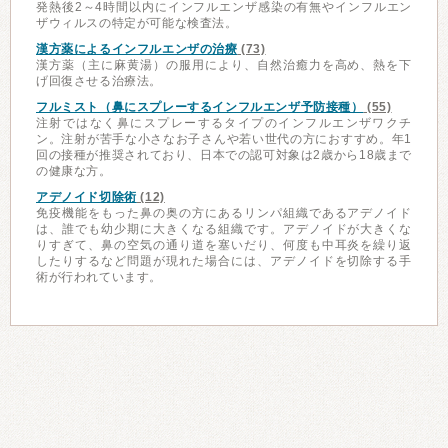
発熱後2～4時間以内にインフルエンザ感染の有無やインフルエン
ザウィルスの特定が可能な検査法。
漢方薬によるインフルエンザの治療
(73)
漢方薬（主に麻黄湯）の服用により、自然治癒力を高め、熱を下
げ回復させる治療法。
フルミスト（鼻にスプレーするインフルエンザ予防接種）
(55)
注射ではなく鼻にスプレーするタイプのインフルエンザワクチ
ン。注射が苦手な小さなお子さんや若い世代の方におすすめ。年1
回の接種が推奨されており、日本での認可対象は2歳から18歳まで
の健康な方。
アデノイド切除術
(12)
免疫機能をもった鼻の奥の方にあるリンパ組織であるアデノイド
は、誰でも幼少期に大きくなる組織です。アデノイドが大きくな
りすぎて、鼻の空気の通り道を塞いだり、何度も中耳炎を繰り返
したりするなど問題が現れた場合には、アデノイドを切除する手
術が行われています。