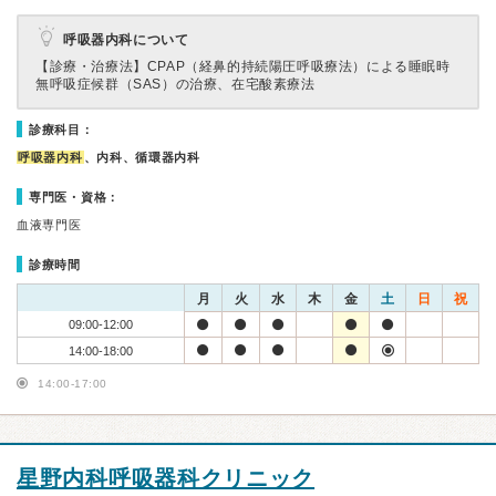
呼吸器内科について
【診療・治療法】
CPAP（経鼻的持続陽圧呼吸療法）による睡眠時
無呼吸症候群（SAS）の治療、在宅酸素療法
診療科目：
呼吸器内科
、内科、循環器内科
専門医・資格：
血液専門医
診療時間
月
火
水
木
金
土
日
祝
09:00-12:00
14:00-18:00
14:00-17:00
星野内科呼吸器科クリニック