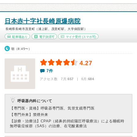
日本赤十字社長崎原爆病院
長崎県長崎市茂里町（浦上駅、茂里町駅、大学病院駅）
駐車場あり
電子決済可
マイナ受付
(スマホ可)
朝（8:45〜）
4.27
7件
アクセス数 7月:
657
| 6月:
684
呼吸器内科について
【専門医・資格】
呼吸器専門医、気管支鏡専門医
【専門外来】
禁煙外来
【診療・治療法】
CPAP（経鼻的持続陽圧呼吸療法）による睡眠時
無呼吸症候群（SAS）の治療、在宅酸素療法