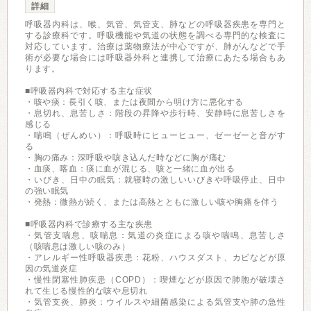
詳細
呼吸器内科は、喉、気管、気管支、肺などの呼吸器疾患を専門と
する診療科です。呼吸機能や気道の状態を調べる専門的な検査に
対応しています。治療は薬物療法が中心ですが、肺がんなどで手
術が必要な場合には呼吸器外科と連携して治療にあたる場合もあ
ります。
■呼吸器内科で対応する主な症状
・咳や痰：長引く咳、または夜間から明け方に悪化する
・息切れ、息苦しさ：階段の昇降や歩行時、安静時に息苦しさを
感じる
・喘鳴（ぜんめい）：呼吸時にヒューヒュー、ゼーゼーと音がす
る
・胸の痛み：深呼吸や咳き込んだ時などに胸が痛む
・血痰、喀血：痰に血が混じる、咳と一緒に血が出る
・いびき、日中の眠気：就寝時の激しいいびきや呼吸停止、日中
の強い眠気
・発熱：微熱が続く、または高熱とともに激しい咳や胸痛を伴う
■呼吸器内科で診療する主な疾患
・気管支喘息、咳喘息：気道の炎症による咳や喘鳴、息苦しさ
（咳喘息は激しい咳のみ）
・アレルギー性呼吸器疾患：花粉、ハウスダスト、カビなどが原
因の気道炎症
・慢性閉塞性肺疾患（COPD）：喫煙などが原因で肺胞が破壊さ
れて生じる慢性的な咳や息切れ
・気管支炎、肺炎：ウイルスや細菌感染による気管支や肺の急性