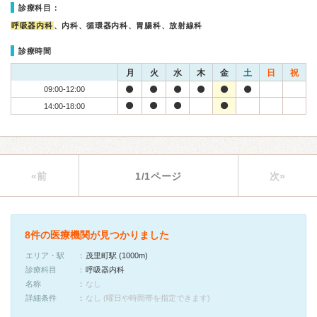
診療科目：
呼吸器内科
、内科、循環器内科、胃腸科、放射線科
診療時間
月
火
水
木
金
土
日
祝
09:00-12:00
14:00-18:00
«前
1/1ページ
次»
8件の医療機関が見つかりました
エリア・駅
茂里町駅 (1000m)
診療科目
呼吸器内科
名称
なし
詳細条件
なし (曜日や時間帯を指定できます)