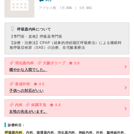
アクセス数 7月:
355
| 6月:
341
呼吸器内科について
【専門医・資格】
呼吸器専門医
【診療・治療法】
CPAP（経鼻的持続陽圧呼吸療法）による睡眠時
無呼吸症候群（SAS）の治療、在宅酸素療法
消化器内科
大腸ポリープ
5.0
穏やかな入院でした。
形成外科
4.5
子供への対応がいい
内科
体調不良
4.0
女性の先生がいます。
診療科目：
呼吸器内科
、内科、循環器内科、消化器内科、神経内科、外科、脳神経外科、