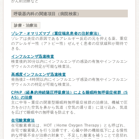
がん剤治療など
呼吸器内科の関連項目（病院検索）
診療・治療法
ゾレア・オマリズマブ（重症喘息患者の注射療法）
ゾレアは炎症の原因であるアレルギー反応の元を抑える薬。重症
のアレルギー性（アトピー性）ぜんそく患者の症状緩和が期待で
きる。
インフルエンザ迅速検査
検査後約30分以内にインフルエンザの感染の有無やインフルエン
ザウィルスの特定が可能な検査法。
高感度インフルエンザ迅速検査
発熱後2～4時間以内にインフルエンザ感染の有無やインフルエン
ザウィルスの特定が可能な検査法。
CPAP（経鼻的持続陽圧呼吸療法）による睡眠時無呼吸症候群（S
AS）の治療
主に中等～重症の閉塞型睡眠時無呼吸症候群の治療法。機械で圧
力をかけた空気を鼻から気道（空気の通り道）に送り込み、気道
を広げて睡眠中の無呼吸を防止する。
在宅酸素療法
在宅酸素療法は、HOT（Home Oxygen Therapy）とも呼ばれ、
自宅で酸素吸入を行う治療です。心臓や肺の機能低下による慢性
的な呼吸不全が治療の対象で、不足した酸素を補うことで息切れ