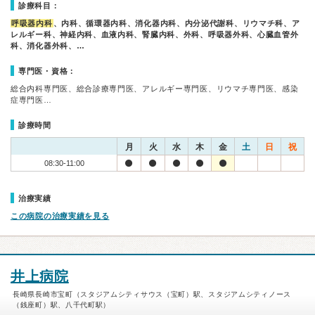
診療科目：
呼吸器内科
、内科、循環器内科、消化器内科、内分泌代謝科、リウマチ科、ア
レルギー科、神経内科、血液内科、腎臓内科、外科、呼吸器外科、心臓血管外
科、消化器外科、…
専門医・資格：
総合内科専門医、総合診療専門医、アレルギー専門医、リウマチ専門医、感染
症専門医…
診療時間
月
火
水
木
金
土
日
祝
08:30-11:00
治療実績
この病院の治療実績を見る
井上病院
長崎県長崎市宝町（スタジアムシティサウス（宝町）駅、スタジアムシティノース
（銭座町）駅、八千代町駅）