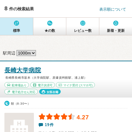
8
件の検索結果
表示順について
標準
★の数
レビュー数
新着・更新
駅周辺
長崎大学病院
長崎県長崎市坂本（大学病院駅、原爆資料館駅、浦上駅）
駐車場あり
電子決済可
マイナ受付
(スマホ可)
電子処方せん対応
女医在籍
朝（8:30〜）
4.27
19件