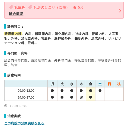
乳腺科
乳房のしこり（女性）
5.0
総合病院
診療科目：
呼吸器内科
、内科、循環器内科、消化器内科、神経内科、腎臓内科、人工透
析、外科、消化器外科、乳腺科、脳神経外科、整形外科、形成外科、リハビリ
テーション科、眼科…
専門医・資格：
総合内科専門医、感染症専門医、外科専門医、呼吸器専門医、呼吸器外科専門
医、気管…
診療時間
月
火
水
木
金
土
日
祝
09:00-12:00
14:00-17:00
13:30-17:00
治療実績
この病院の治療実績を見る