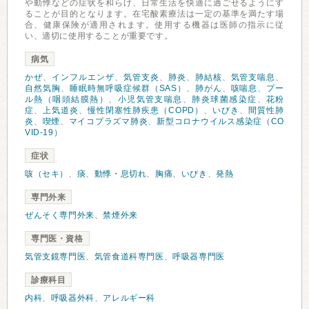
や動悸などの症状を和らげ、日常生活を快適に過ごせるようにす
ることが目的となります。在宅酸素療法は一定の基準を満たす場
合、健康保険が適用されます。使用する機器は医師の指示に従
い、適切に使用することが重要です。
病気
かぜ
、
インフルエンザ
、
気管支炎
、
肺炎
、
肺結核
、
気管支喘息
、
自然気胸
、
睡眠時無呼吸症候群（SAS）
、
肺がん
、
咳喘息
、
プー
ル熱（咽頭結膜熱）
、
小児気管支喘息
、
肺炎球菌感染症
、
花粉
症
、
上気道炎
、
慢性閉塞性肺疾患（COPD）
、
いびき
、
間質性肺
炎
、
喫煙
、
マイコプラズマ肺炎
、
新型コロナウイルス感染症（CO
VID-19）
症状
咳（セキ）
、
痰
、
動悸・息切れ
、
胸痛
、
いびき
、
発熱
専門外来
ぜんそく専門外来
、
禁煙外来
専門医・資格
気管支鏡専門医
、
気管食道科専門医
、
呼吸器専門医
診療科目
内科
、
呼吸器外科
、
アレルギー科