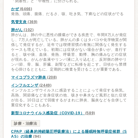
「閉塞性」と「中枢性」に分けられる。
かぜ
(6466)
発熱、頭痛、腹痛、だるさ、咳、吐き気、下痢などの症状がでる
気管支炎
(369)
肺がん
(102)
肺がんは、肺の中に悪性の腫瘍ができる疾患で、年間8万人が発症
し、7万人が死亡している。肺がんの多くはタバコや化学物質が関
係して発症するが、近年では喫煙習慣の有無に関係なく発生する
ケースも増えている。初期には症状がない場合が多いが、進行す
ると、咳や痰、血痰、発熱、呼吸苦、動悸、胸の痛みなどの症状
が現れる。がんが血液やリンパ液に入り込むと、反対側の肺やリ
ンパ節、骨、脳、肝臓、副腎などに転移を起こす。日頃から禁煙
を心掛けるとともに、定期的に検査を受けることが重要である。
マイコプラズマ肺炎
(208)
インフルエンザ
(2449)
インフルエンザウイルスに感染することによって発症する病気。
高熱、関節痛など全身症状の他、咳きや鼻水など風邪と似た症状
が出る。10日ほどで回復するがまれに肺炎、脳炎などを合併して
重症化することもある。
新型コロナウイルス感染症（COVID-19）
(589)
診療・治療法
CPAP（経鼻的持続陽圧呼吸療法）による睡眠時無呼吸症候群（S
AS）の治療
(94)