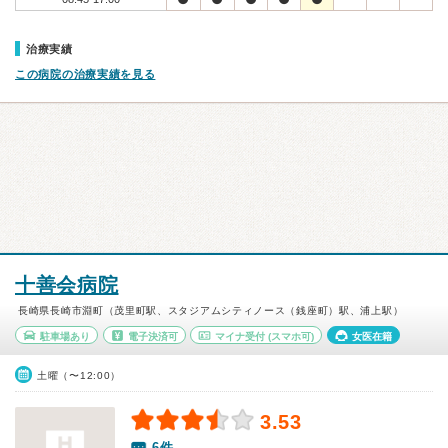
治療実績
この病院の治療実績を見る
十善会病院
長崎県長崎市淵町（茂里町駅、スタジアムシティノース（銭座町）駅、浦上駅）
駐車場あり
電子決済可
マイナ受付
(スマホ可)
女医在籍
土曜（〜12:00）
3.53
6件