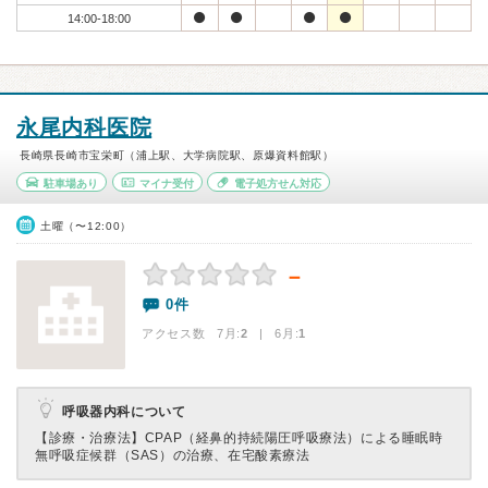
14:00-18:00
永尾内科医院
長崎県長崎市宝栄町（浦上駅、大学病院駅、原爆資料館駅）
駐車場あり
マイナ受付
電子処方せん対応
土曜（〜12:00）
－
0件
アクセス数 7月:
2
| 6月:
1
呼吸器内科について
【診療・治療法】
CPAP（経鼻的持続陽圧呼吸療法）による睡眠時
無呼吸症候群（SAS）の治療、在宅酸素療法