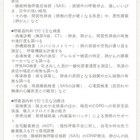
炎症
・睡眠時無呼吸症候群（SAS）：就寝中の呼吸停止、激しいいび
き、日中の強い眠気
・その他：間質性肺炎（肺胞の壁が硬くなる疾患）や、悪性腫瘍
（肺がん）など
■呼吸器内科で行う主な検査
・画像診断（胸部X線、CT）：肺炎、肺がん、間質性肺炎の有無
や進行度を調べる
・肺機能検査（スパイロメトリー）：肺の容積や空気の通り道を
測定し、呼吸機能を評価する
・血液検査：体内の炎症、アレルギー物質の特定、肺がんの腫瘍
マーカーなどを調べる
・呼気NO検査：吐き出した息の一酸化窒素濃度を測定し、気道の
炎症や喘息の有無を調べる
・喀痰検査：痰を採取し、肺炎の原因となる細菌やがん細胞の有
無を調べる
・その他：簡易睡眠検査（SASの診断）、心電図検査（息切れや
胸痛の心臓疾患との鑑別）など
■呼吸器内科で行う主な治療法
・薬物療法：咳止めや去痰薬のほか、喘息やCOPDへの気管支拡
張薬、吸入ステロイド薬の処方
・禁煙治療：禁煙補助薬（内服薬やパッチ）による禁煙のサポー
ト
・在宅酸素療法（HOT）：慢性呼吸不全に対し、自宅や外出先で
酸素吸入を行う環境調整
・その他：睡眠時無呼吸症候群（SAS）のCPAP療法、肺がんの抗