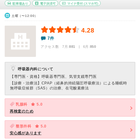
駐車場あり
電子決済可
マイナ受付
(スマホ可)
土曜（〜12:00）
4.28
7件
アクセス数 7月:
881
| 6月:
850
呼吸器内科について
【専門医・資格】
呼吸器専門医、気管支鏡専門医
【診療・治療法】
CPAP（経鼻的持続陽圧呼吸療法）による睡眠時
無呼吸症候群（SAS）の治療、在宅酸素療法
乳腺科
5.0
再検査のため
整形外科
5.0
安心感があります