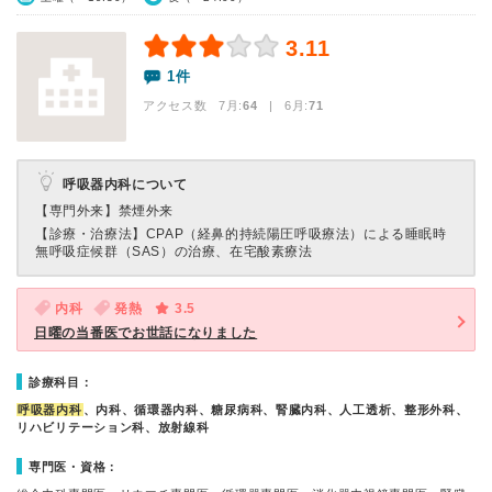
3.11
1件
アクセス数 7月:
64
| 6月:
71
呼吸器内科について
【専門外来】
禁煙外来
【診療・治療法】
CPAP（経鼻的持続陽圧呼吸療法）による睡眠時
無呼吸症候群（SAS）の治療、在宅酸素療法
内科
発熱
3.5
日曜の当番医でお世話になりました
診療科目：
呼吸器内科
、内科、循環器内科、糖尿病科、腎臓内科、人工透析、整形外科、
リハビリテーション科、放射線科
専門医・資格：