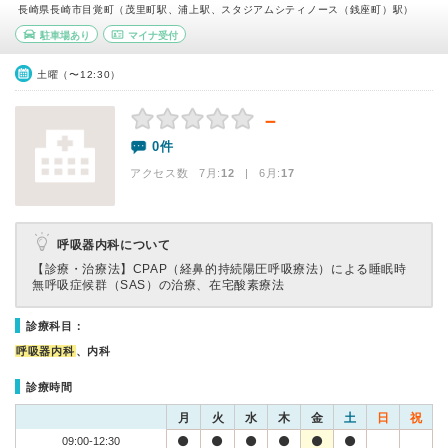
長崎県長崎市目覚町（茂里町駅、浦上駅、スタジアムシティノース（銭座町）駅）
駐車場あり
マイナ受付
土曜（〜12:30）
－
0件
アクセス数 7月:
12
| 6月:
17
呼吸器内科について
【診療・治療法】
CPAP（経鼻的持続陽圧呼吸療法）による睡眠時
無呼吸症候群（SAS）の治療、在宅酸素療法
診療科目：
呼吸器内科
、内科
診療時間
月
火
水
木
金
土
日
祝
09:00-12:30