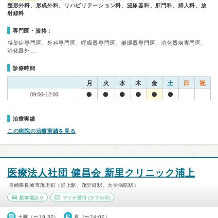
整形外科、形成外科、リハビリテーション科、泌尿器科、肛門科、婦人科、放
射線科
専門医・資格：
感染症専門医、外科専門医、呼吸器専門医、循環器専門医、消化器病専門医、
消化器外…
診療時間
月
火
水
木
金
土
日
祝
09:00-12:00
治療実績
この病院の治療実績を見る
医療法人社団 健昌会 新里クリニック浦上
長崎県長崎市茂里町（浦上駅、茂里町駅、大学病院駅）
駐車場あり
マイナ受付
(スマホ可)
土曜（〜19:30）
夜（〜24:00）