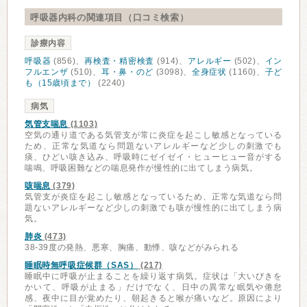
呼吸器内科の関連項目（口コミ検索）
診療内容
呼吸器
(856)、
再検査・精密検査
(914)、
アレルギー
(502)、
イン
フルエンザ
(510)、
耳・鼻・のど
(3098)、
全身症状
(1160)、
子ど
も（15歳頃まで）
(2240)
病気
気管支喘息
(1103)
空気の通り道である気管支が常に炎症を起こし敏感となっている
ため、正常な気道なら問題ないアレルギーなど少しの刺激でも
痰、ひどい咳き込み、呼吸時にゼイゼイ・ヒューヒュー音がする
喘鳴、呼吸困難などの喘息発作が慢性的に出てしまう病気。
咳喘息
(379)
気管支が炎症を起こし敏感となっているため、正常な気道なら問
題ないアレルギーなど少しの刺激でも咳が慢性的に出てしまう病
気。
肺炎
(473)
38-39度の発熱、悪寒、胸痛、動悸、咳などがみられる
睡眠時無呼吸症候群（SAS）
(217)
睡眠中に呼吸が止まることを繰り返す病気。症状は「大いびきを
かいて、呼吸が止まる」だけでなく、日中の異常な眠気や倦怠
感、夜中に目が覚めたり、朝起きると喉が痛いなど。原因により