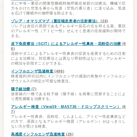
主に中等～重症の閉塞型睡眠時無呼吸症候群の治療法。機械で圧
力をかけた空気を鼻から気道（空気の通り道）に送り込み、気道
を広げて睡眠中の無呼吸を防止する。
ゾレア・オマリズマブ（重症喘息患者の注射療法）
(26)
ゾレアは炎症の原因であるアレルギー反応の元を抑える薬。重症
のアレルギー性（アトピー性）ぜんそく患者の症状緩和が期待で
きる。
皮下免疫療法（SCIT）によるアレルギー性鼻炎・花粉症の治療
(9
6)
花粉やダニによるアレルギー性鼻炎の症状を改善するための注射
による治療法。対症療法とは異なり即効性はないが、アレルギー
の根治を目指すことができる。
インフルエンザ迅速検査
(496)
検査後約30分以内にインフルエンザの感染の有無やインフルエン
ザウィルスの特定が可能な検査法。
陽子線治療
(7)
放射線の一種である粒子線（陽子線）を病巣に照射することによ
り悪性腫瘍を治療する。
アレルギー検査（View39・MAST36・ドロップスクリーン）
(6
7)
アレルギー性鼻炎、花粉症、じんましん、アトピー性皮膚炎など
の方で、原因となるアレルギー物質（アレルゲン）がはっきりし
ない方が受ける検査。
高感度インフルエンザ迅速検査
(26)