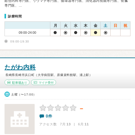
総合内科専門医、リウマチ専門医、循環器専門医、消化器内視鏡専門医、腎臓
専門医、…
診療時間
月
火
水
木
金
土
日
祝
09:00-24:00
09:00-19:30
たがわ内科
長崎県長崎市浜口町（大学病院駅、原爆資料館駅、浦上駅）
駐車場あり
マイナ受付
土曜（〜17:00）
－
0件
アクセス数 7月:
13
| 6月:
11