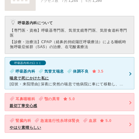
アクセス数 7月:
1,255
| 6月:
1,290
呼吸器内科について
【専門医・資格】
呼吸器専門医、気管支鏡専門医、気管食道科専門
医
【診療・治療法】
CPAP（経鼻的持続陽圧呼吸療法）による睡眠時
無呼吸症候群（SAS）の治療、在宅酸素療法
呼吸器内科の口コミ
呼吸器内科
気管支喘息
体調不良
3.5
喘息で死にかけた私に
[症状・来院理由] 深夜に突然の喘息で他病院に車にて移動し、吸入の治療を受けたが、改善せず、点滴を受けた。 しかしそれでも回復せず、今までに感じた事のない呼吸困難に陥った。お医者様がお手上げ状態に
耳鼻咽喉科
顎の異常
5.0
親切丁寧安心感
腎臓内科
急速進行性糸球体腎炎
血尿
5.0
やはり素晴らしい