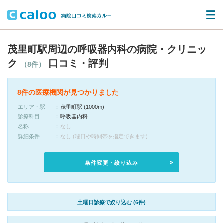
茂里町駅周辺の呼吸器内科の病院・クリニッ
ク
口コミ・評判
（8件）
8件の医療機関が見つかりました
エリア・駅
茂里町駅 (1000m)
診療科目
呼吸器内科
名称
なし
詳細条件
なし (曜日や時間帯を指定できます)
条件変更・絞り込み
土曜日診療で絞り込む (6件)