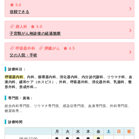
5.0
信頼できる
婦人科
5.0
子宮頸がん検診後の経過観察
呼吸器外科
膵臓がん
4.5
父の入院・手術
診療科目：
呼吸器内科
、内科、循環器内科、消化器内科、内分泌代謝科、リウマチ科、血
液内科、緩和ケア（ホスピス）、外科、呼吸器外科、消化器外科、乳腺科、整
形外科、形成外科…
専門医・資格：
総合内科専門医、リウマチ専門医、感染症専門医、血液専門医、外科専門医、
糖尿病専…
診療時間
月
火
水
木
金
土
日
祝
08:45-17:00