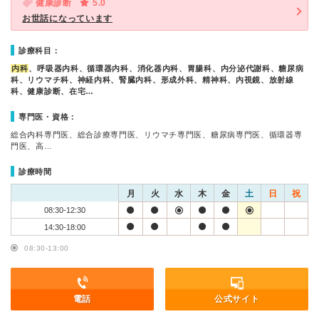
健康診断
5.0
お世話になっています
診療科目：
内科
、呼吸器内科、循環器内科、消化器内科、胃腸科、内分泌代謝科、糖尿病
科、リウマチ科、神経内科、腎臓内科、形成外科、精神科、内視鏡、放射線
科、健康診断、在宅…
専門医・資格：
総合内科専門医、総合診療専門医、リウマチ専門医、糖尿病専門医、循環器専
門医、高…
診療時間
月
火
水
木
金
土
日
祝
08:30-12:30
14:30-18:00
08:30-13:00
電話
公式サイト