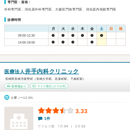
専門医・資格：
外科専門医、消化器外科専門医、大腸肛門病専門医、消化器内視鏡専門医
診療時間
月
火
水
木
金
土
日
祝
09:00-12:30
14:00-18:00
井手内科クリニック
医療法人
長崎県長崎市家野町（長崎大学駅、若葉町駅、千歳町駅）
駐車場あり
マイナ受付
(スマホ可)
土曜（〜12:30）
3.33
1件
アクセス数 7月:
54
| 6月:
52