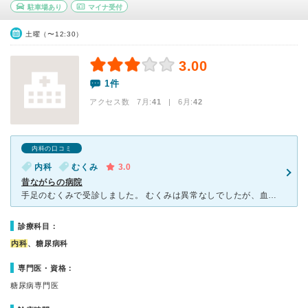
駐車場あり
マイナ受付
土曜（〜12:30）
3.00
1件
アクセス数 7月:
41
| 6月:
42
内科の口コミ
内科
むくみ
3.0
昔ながらの病院
手足のむくみで受診しました。 むくみは異常なしでしたが、血液検査で 経過観察が必要だったのでしばらく通院しました。 土曜日のみ男の先生でした。 物腰柔らかくてよく話をきいてくれます。 最新の
診療科目：
内科
、糖尿病科
専門医・資格：
糖尿病専門医