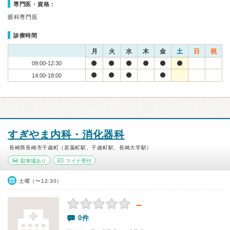
専門医・資格：
眼科専門医
診療時間
月
火
水
木
金
土
日
祝
09:00-12:30
14:00-18:00
すぎやま内科・消化器科
長崎県長崎市千歳町（若葉町駅、千歳町駅、長崎大学駅）
駐車場あり
マイナ受付
土曜（〜12:30）
－
0件