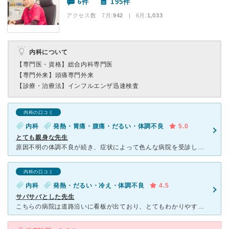
6件
195件
アクセス数 7月:
942
| 6月:
1,033
内科について
【専門医・資格】
総合内科専門医
【専門外来】
頭痛専門外来
【診療・治療法】
インフルエンザ迅速検査
内科の口コミ
内科
発熱・胃痛・腹痛・だるい・体調不良
5.0
とても親身な先生
原因不明の体調不良が続き、症状によって色んな病院を受診しました。 しかし原因がわからず、総合病院では相手にしてもらえませんでした。そんな時訪れたのが近所でも評判のよかった谷川医院です。 症状をすべ
内科の口コミ
内科
発熱・だるい・冷え・体調不良
4.5
サバサバとした先生
こちらの病院は道路沿いに看板が出ており、とてもわかりやすい場所にあります。 前日から高熱とだるさがありインフルエンザが流行っていた時期ということもありインフルエンザかなと思って受診しました。 家か