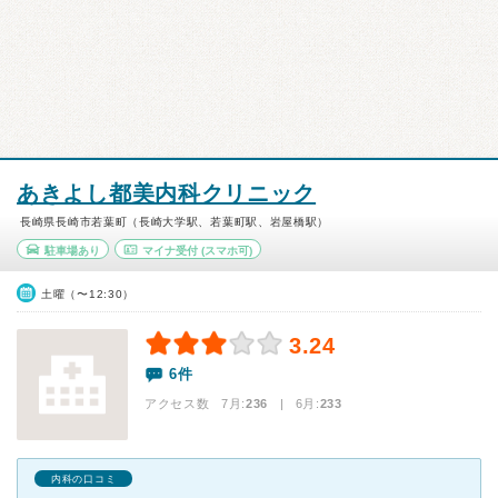
あきよし都美内科クリニック
長崎県長崎市若葉町（長崎大学駅、若葉町駅、岩屋橋駅）
駐車場あり
マイナ受付
(スマホ可)
土曜（〜12:30）
3.24
6件
アクセス数 7月:
236
| 6月:
233
内科の口コミ