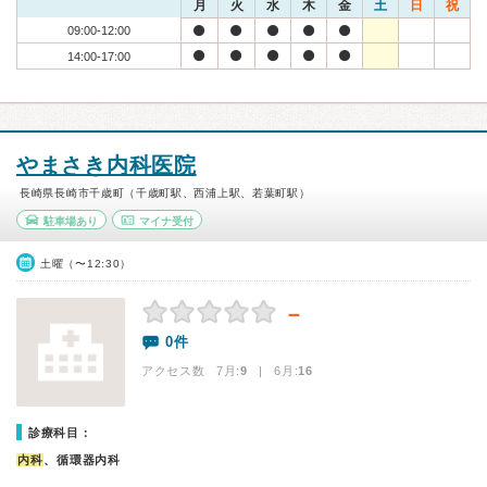
月
火
水
木
金
土
日
祝
09:00-12:00
14:00-17:00
やまさき内科医院
長崎県長崎市千歳町（千歳町駅、西浦上駅、若葉町駅）
駐車場あり
マイナ受付
土曜（〜12:30）
－
0件
アクセス数 7月:
9
| 6月:
16
診療科目：
内科
、循環器内科