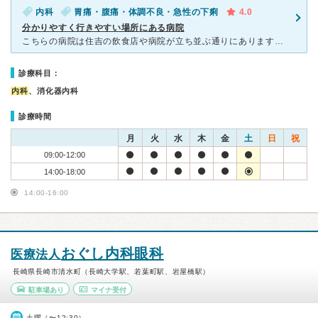
内科
胃痛・腹痛・体調不良・急性の下痢
4.0
分かりやすく行きやすい場所にある病院
こちらの病院は住吉の飲食店や病院が立ち並ぶ通りにあります。 道路沿いですし、看板もあるので場所はとても分かりやすいです。薬局も、かなり近くにいくつもあるので便利です。 こちらの病院は胃が痛く下痢が
診療科目：
内科
、消化器内科
診療時間
月
火
水
木
金
土
日
祝
09:00-12:00
14:00-18:00
14:00-16:00
おぐし内科眼科
医療法人
長崎県長崎市清水町（長崎大学駅、若葉町駅、岩屋橋駅）
駐車場あり
マイナ受付
土曜（〜12:30）