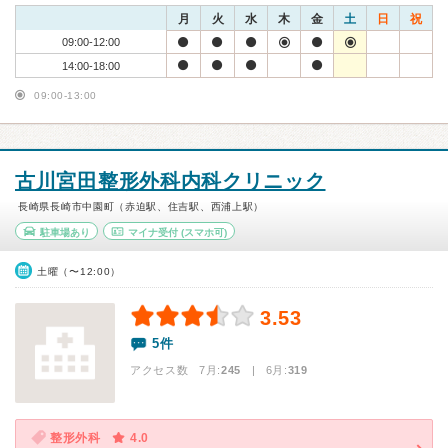
月
火
水
木
金
土
日
祝
09:00-12:00
14:00-18:00
09:00-13:00
古川宮田整形外科内科クリニック
長崎県長崎市中園町（赤迫駅、住吉駅、西浦上駅）
駐車場あり
マイナ受付
(スマホ可)
土曜（〜12:00）
3.53
5件
アクセス数 7月:
245
| 6月:
319
整形外科
4.0