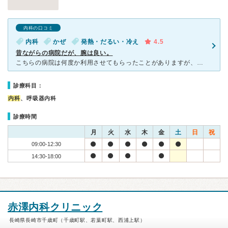
内科の口コミ
内科
かぜ
発熱・だるい・冷え
4.5
昔ながらの病院だが、腕は良い。
こちらの病院は何度か利用させてもらったことがありますが、患者さんが多い時と少ない時とあり、比較的あまり待たずに診察してもらえると思います。先生はとてもサバサバしている年配の先生ですが、診断はいつもとて
診療科目：
内科
、呼吸器内科
診療時間
月
火
水
木
金
土
日
祝
09:00-12:30
14:30-18:00
赤澤内科クリニック
長崎県長崎市千歳町（千歳町駅、若葉町駅、西浦上駅）