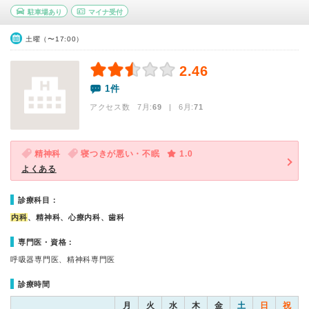
駐車場あり
マイナ受付
土曜（〜17:00）
2.46
1件
アクセス数 7月:
69
| 6月:
71
精神科
寝つきが悪い・不眠
1.0
よくある
診療科目：
内科
、精神科、心療内科、歯科
専門医・資格：
呼吸器専門医、精神科専門医
診療時間
月
火
水
木
金
土
日
祝