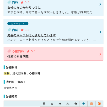
内科
5.0
女性の方のかかりつけに
東京と長崎、両方で色々な病院へ行きました。家族が白血病だったので複数の血液内科でお世話にもなりましたね。 血液内科の専門医への印象は、最初から全身の病気を見る人って感じです。副作用など治療中にある箇
内科の口コミ
内科
3.0
先生のキャラがはっきりしています
なので、先生と相性が合うかどうかで評価は別れるでしょう。 はっきりと物を言う、感情を顔に出す(あるいはわかりやすい)、など。こちらで先生の顔色を伺わないといけない雰囲気の時もあります。医師といえど人
心療内科
5.0
信頼できる病院
診療科目：
内科
、消化器内科、心療内科
専門医・資格：
血液専門医
診療時間
月
火
水
木
金
土
日
祝