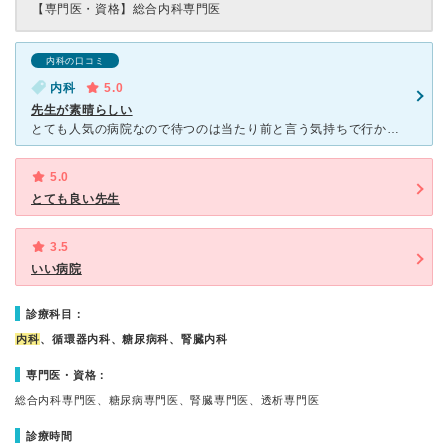
【専門医・資格】
総合内科専門医
内科の口コミ
内科
5.0
先生が素晴らしい
とても人気の病院なので待つのは当たり前と言う気持ちで行かないと、まだなのかな？と焦らります。番号札を取り順番に診察です。先生がとても優しく親切ですぐに本やパソコンでもっと詳しく調べてわかりやすく説明し
5.0
とても良い先生
3.5
いい病院
診療科目：
内科
、循環器内科、糖尿病科、腎臓内科
専門医・資格：
総合内科専門医、糖尿病専門医、腎臓専門医、透析専門医
診療時間