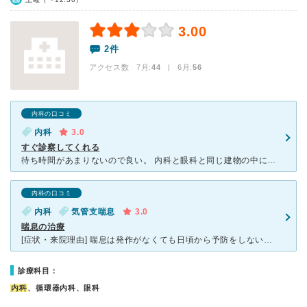
3.00
2件
アクセス数 7月:
44
| 6月:
56
内科の口コミ
内科
3.0
すぐ診察してくれる
待ち時間があまりないので良い。 内科と眼科と同じ建物の中にあるので1度に受診が出来るのでとても便利です。内科は男の先生で心臓の分野が上手で丁寧に診察してくれます。診察も問診も丁寧で安心できます。眼科
内科の口コミ
内科
気管支喘息
3.0
喘息の治療
[症状・来院理由] 喘息は発作がなくても日頃から予防をしないといけません。 大人になってからの喘息は良くなる事がないです。私の経験上もこれまで良くなった事はありません。 しかし発作を起こさないよ
診療科目：
内科
、循環器内科、眼科