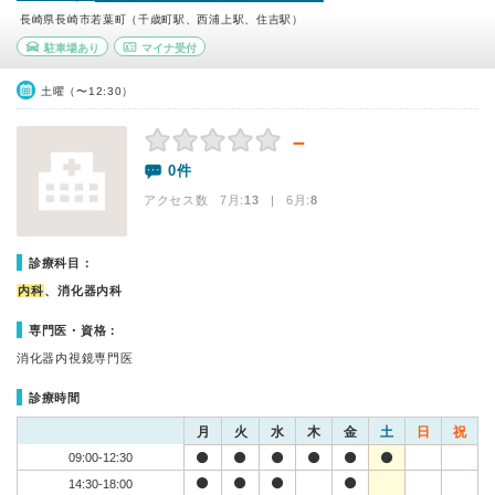
長崎県長崎市若葉町（千歳町駅、西浦上駅、住吉駅）
駐車場あり
マイナ受付
土曜（〜12:30）
－
0件
アクセス数 7月:
13
| 6月:
8
診療科目：
内科
、消化器内科
専門医・資格：
消化器内視鏡専門医
診療時間
月
火
水
木
金
土
日
祝
09:00-12:30
14:30-18:00