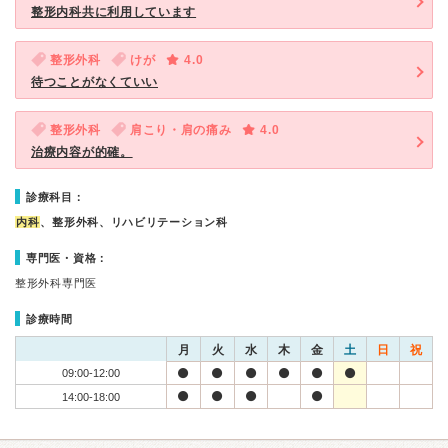
整形内科共に利用しています
整形外科
けが
4.0
待つことがなくていい
整形外科
肩こり・肩の痛み
4.0
治療内容が的確。
診療科目：
内科
、整形外科、リハビリテーション科
専門医・資格：
整形外科専門医
診療時間
月
火
水
木
金
土
日
祝
09:00-12:00
14:00-18:00