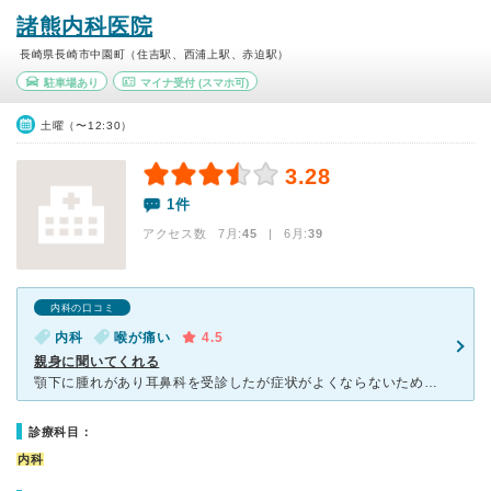
諸熊内科医院
長崎県長崎市中園町（住吉駅、西浦上駅、赤迫駅）
駐車場あり
マイナ受付
(スマホ可)
土曜（〜12:30）
3.28
1件
アクセス数 7月:
45
| 6月:
39
内科の口コミ
内科
喉が痛い
4.5
親身に聞いてくれる
顎下に腫れがあり耳鼻科を受診したが症状がよくならないため、何か他の原因があるのではないかとこちらを受診。 いろいろと診察をしてもらい内科的には問題なしと言われ、顎下の腫れがひどいので総合病院で診ても
診療科目：
内科