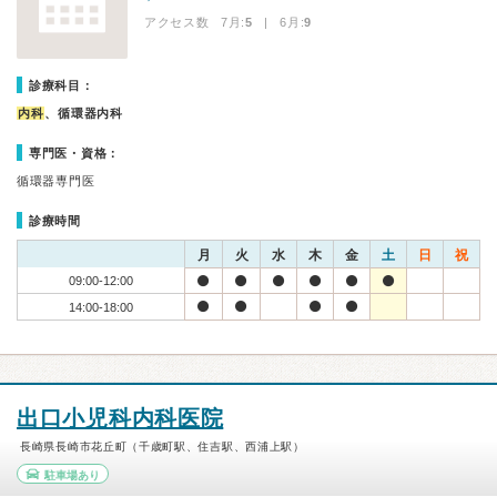
アクセス数 7月:
5
| 6月:
9
診療科目：
内科
、循環器内科
専門医・資格：
循環器専門医
診療時間
月
火
水
木
金
土
日
祝
09:00-12:00
14:00-18:00
出口小児科内科医院
長崎県長崎市花丘町（千歳町駅、住吉駅、西浦上駅）
駐車場あり