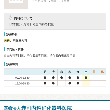
アクセス数 7月:
8
| 6月:
9
内科について
【専門医・資格】
総合内科専門医
診療科目：
内科
、消化器内科
専門医・資格：
総合内科専門医、消化器病専門医、消化器内視鏡専門医
診療時間
月
火
水
木
金
土
日
祝
09:00-12:30
15:00-18:30
赤司内科消化器科医院
医療法人