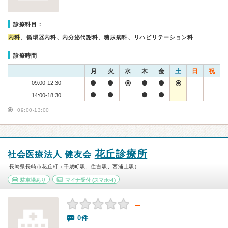
診療科目：
内科
、循環器内科、内分泌代謝科、糖尿病科、リハビリテーション科
診療時間
月
火
水
木
金
土
日
祝
09:00-12:30
14:00-18:30
09:00-13:00
花丘診療所
社会医療法人 健友会
長崎県長崎市花丘町（千歳町駅、住吉駅、西浦上駅）
駐車場あり
マイナ受付
(スマホ可)
－
0件