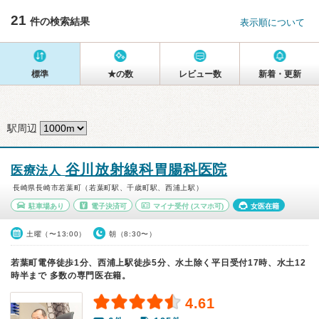
21
件の検索結果
表示順について
標準
★の数
レビュー数
新着・更新
駅周辺
谷川放射線科胃腸科医院
医療法人
長崎県長崎市若葉町（若葉町駅、千歳町駅、西浦上駅）
駐車場あり
電子決済可
マイナ受付
(スマホ可)
女医在籍
土曜（〜13:00）
朝（8:30〜）
若葉町電停徒歩1分、西浦上駅徒歩5分、水土除く平日受付17時、水土12
時半まで 多数の専門医在籍。
4.61