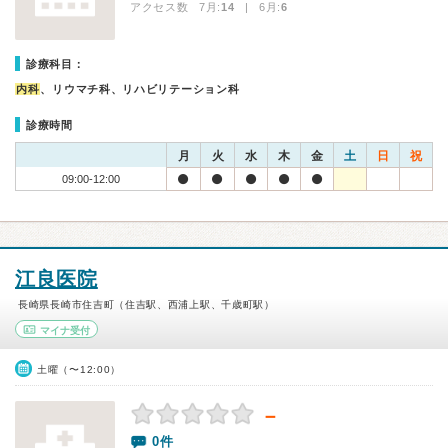
アクセス数 7月:
14
| 6月:
6
診療科目：
内科
、リウマチ科、リハビリテーション科
診療時間
月
火
水
木
金
土
日
祝
09:00-12:00
江良医院
長崎県長崎市住吉町（住吉駅、西浦上駅、千歳町駅）
マイナ受付
土曜（〜12:00）
－
0件