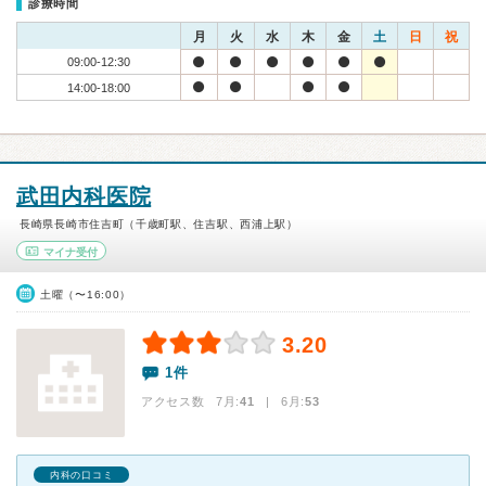
診療時間
月
火
水
木
金
土
日
祝
09:00-12:30
14:00-18:00
武田内科医院
長崎県長崎市住吉町（千歳町駅、住吉駅、西浦上駅）
マイナ受付
土曜（〜16:00）
3.20
1件
アクセス数 7月:
41
| 6月:
53
内科の口コミ