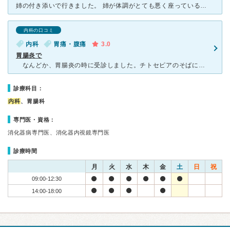
姉の付き添いで行きました。 姉が体調がとても悪く座っているのも ままならずの状態で行ってすぐに 察して下さったスタッフの方がすぐに ベッドへと案内して下さいました。 待合室は待っている人であ
内科の口コミ
内科
胃痛・腹痛
3.0
胃腸炎で
なんどか、胃腸炎の時に受診しました。チトセピアのそばにあるクリニックです。 時間帯によっては混み合うので、受診の時には注意が必要です。咳をしている患者にはマスクを渡してくれるなど気配りが行き届いて
診療科目：
内科
、胃腸科
専門医・資格：
消化器病専門医、消化器内視鏡専門医
診療時間
月
火
水
木
金
土
日
祝
09:00-12:30
14:00-18:00