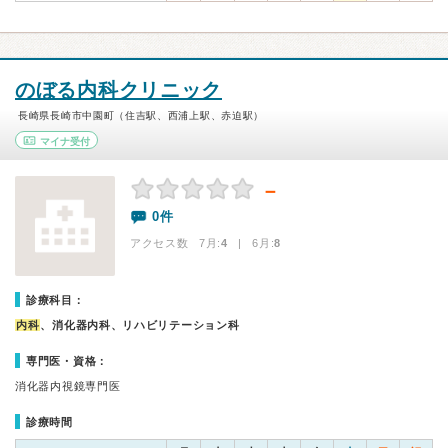
のぼる内科クリニック
長崎県長崎市中園町（住吉駅、西浦上駅、赤迫駅）
マイナ受付
－
0件
アクセス数 7月:
4
| 6月:
8
診療科目：
内科
、消化器内科、リハビリテーション科
専門医・資格：
消化器内視鏡専門医
診療時間