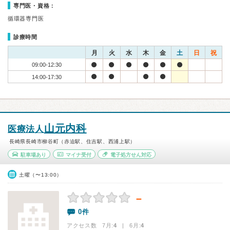
専門医・資格：
循環器専門医
診療時間
月
火
水
木
金
土
日
祝
09:00-12:30
14:00-17:30
山元内科
医療法人
長崎県長崎市柳谷町（赤迫駅、住吉駅、西浦上駅）
駐車場あり
マイナ受付
電子処方せん対応
土曜（〜13:00）
－
0件
アクセス数 7月:
4
| 6月:
4