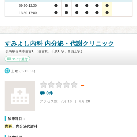
09:30-12:30
13:30-17:00
すみよし内科 内分泌・代謝クリニック
長崎県長崎市住吉町（住吉駅、千歳町駅、西浦上駅）
マイナ受付
土曜（〜13:00）
－
0件
アクセス数 7月:
16
| 6月:
20
診療科目：
内科
、内分泌代謝科