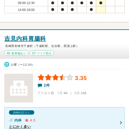
09:00-12:30
14:00-18:00
吉見内科胃腸科
長崎県長崎市千歳町（千歳町駅、住吉駅、西浦上駅）
駐車場あり
マイナ受付
土曜（〜12:30）
3.35
2件
アクセス数 7月:
46
| 6月:
102
内科の口コミ
内科
4.5
とにかく多い