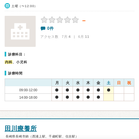
土曜（〜12:00）
－
0件
アクセス数 7月:
4
| 6月:
11
診療科目：
内科
、小児科
診療時間
月
火
水
木
金
土
日
祝
09:00-12:00
14:00-18:00
田川療養所
長崎県長崎市錦（西浦上駅、千歳町駅、住吉駅）