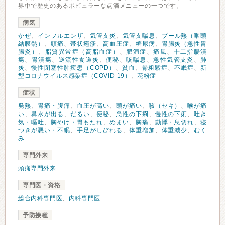
界中で歴史のあるポピュラーな点滴メニューの一つです。
病気
かぜ
、
インフルエンザ
、
気管支炎
、
気管支喘息
、
プール熱（咽頭
結膜熱）
、
頭痛
、
帯状疱疹
、
高血圧症
、
糖尿病
、
胃腸炎（急性胃
腸炎）
、
脂質異常症（高脂血症）
、
肥満症
、
痛風
、
十二指腸潰
瘍
、
胃潰瘍
、
逆流性食道炎
、
便秘
、
咳喘息
、
急性気管支炎
、
肺
炎
、
慢性閉塞性肺疾患（COPD）
、
貧血
、
骨粗鬆症
、
不眠症
、
新
型コロナウイルス感染症（COVID-19）
、
花粉症
症状
発熱
、
胃痛・腹痛
、
血圧が高い
、
頭が痛い
、
咳（セキ）
、
喉が痛
い
、
鼻水が出る
、
だるい
、
便秘
、
急性の下痢
、
慢性の下痢
、
吐き
気・嘔吐
、
胸やけ・胃もたれ
、
めまい
、
胸痛
、
動悸・息切れ
、
寝
つきが悪い・不眠
、
手足がしびれる
、
体重増加
、
体重減少
、
むく
み
専門外来
頭痛専門外来
専門医・資格
総合内科専門医
、
内科専門医
予防接種