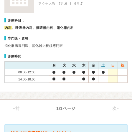
アクセス数 7月:
6
| 6月:
7
診療科目：
内科
、呼吸器内科、循環器内科、消化器内科
専門医・資格：
消化器病専門医、消化器内視鏡専門医
診療時間
月
火
水
木
金
土
日
祝
08:30-12:30
14:30-18:00
«前
1/1ページ
次»