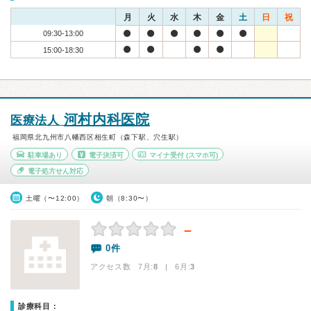
月
火
水
木
金
土
日
祝
09:30-13:00
15:00-18:30
河村内科医院
医療法人
福岡県北九州市八幡西区相生町（森下駅、穴生駅）
駐車場あり
電子決済可
マイナ受付
(スマホ可)
電子処方せん対応
土曜（〜12:00）
朝（8:30〜）
－
0件
アクセス数 7月:
8
| 6月:
3
診療科目：