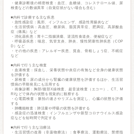
・健康診断後の精密検査：血圧、血糖値、コレステロール値、尿
検査などの数値異常（自覚症状がない場合も含む）
■内科で診療する主な疾患
・急性感染症：風邪、インフルエンザ、感染性胃腸炎など
・生活習慣病：高血圧、糖尿病、脂質異常症、肥満症、高尿酸血
症（痛風）など
・消化器疾患：胃十二指腸潰瘍、逆流性食道炎、便秘症など
・呼吸器疾患：喘息、気管支炎、肺炎、慢性閉塞性肺疾患（COP
D）など
・その他の疾患：アレルギー疾患、貧血、骨粗しょう症、不眠症
など
■内科で行う主な検査
・血液検査：採血し、栄養状態や炎症の有無など全身の健康状態
を評価する
・尿検査：尿の成分から腎臓の健康状態を評価するほか、生活習
慣病の早期発見にも活用する
・画像診断：胸部/腹部X線検査、超音波検査（エコー）、CT、M
RIなどで体内の状態を視覚的に観察する
・心電図検査：脈拍の速さやリズムを測定し、心臓の状態を評価
する
・肺機能検査：肺活量や呼吸の状態を評価する
・感染症の迅速検査：インフルエンザや新型コロナウイルス感染
症などを短時間で判定する
■内科で行う主な治療法
・生活習慣の改善（非薬物療法）：食事療法、運動療法、禁煙指