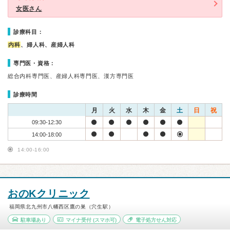
女医さん
診療科目：
内科
、婦人科、産婦人科
専門医・資格：
総合内科専門医、産婦人科専門医、漢方専門医
診療時間
月
火
水
木
金
土
日
祝
09:30-12:30
14:00-18:00
14:00-16:00
おのKクリニック
福岡県北九州市八幡西区鷹の巣（穴生駅）
駐車場あり
マイナ受付
(スマホ可)
電子処方せん対応