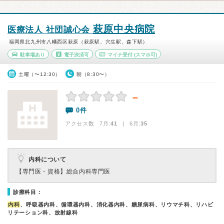
萩原中央病院
医療法人 社団誠心会
福岡県北九州市八幡西区萩原（萩原駅、穴生駅、森下駅）
駐車場あり
電子決済可
マイナ受付
(スマホ可)
土曜（〜12:30）
朝（8:30〜）
－
0件
アクセス数 7月:
41
| 6月:
35
内科について
【専門医・資格】
総合内科専門医
診療科目：
内科
、呼吸器内科、循環器内科、消化器内科、糖尿病科、リウマチ科、リハビ
リテーション科、放射線科