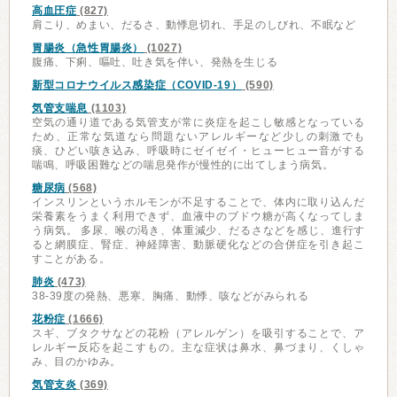
高血圧症
(827)
肩こり、めまい、だるさ、動悸息切れ、手足のしびれ、不眠など
胃腸炎（急性胃腸炎）
(1027)
腹痛、下痢、嘔吐、吐き気を伴い、発熱を生じる
新型コロナウイルス感染症（COVID-19）
(590)
気管支喘息
(1103)
空気の通り道である気管支が常に炎症を起こし敏感となっている
ため、正常な気道なら問題ないアレルギーなど少しの刺激でも
痰、ひどい咳き込み、呼吸時にゼイゼイ・ヒューヒュー音がする
喘鳴、呼吸困難などの喘息発作が慢性的に出てしまう病気。
糖尿病
(568)
インスリンというホルモンが不足することで、体内に取り込んだ
栄養素をうまく利用できず、血液中のブドウ糖が高くなってしま
う病気。 多尿、喉の渇き、体重減少、だるさなどを感じ、進行す
ると網膜症、腎症、神経障害、動脈硬化などの合併症を引き起こ
すことがある。
肺炎
(473)
38-39度の発熱、悪寒、胸痛、動悸、咳などがみられる
花粉症
(1666)
スギ、ブタクサなどの花粉（アレルゲン）を吸引することで、ア
レルギー反応を起こすもの。主な症状は鼻水、鼻づまり、くしゃ
み、目のかゆみ。
気管支炎
(369)