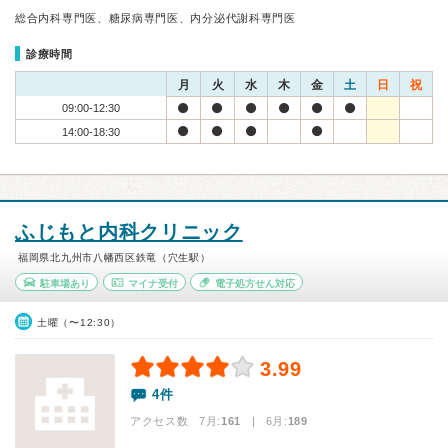
総合内科専門医、糖尿病専門医、内分泌代謝科専門医
診療時間
月
火
水
木
金
土
日
祝
09:00-12:30
14:00-18:30
ふじもと内科クリニック
福岡県北九州市八幡西区鉄竜（穴生駅）
駐車場あり
マイナ受付
電子処方せん対応
土曜（〜12:30）
3.99
4件
アクセス数 7月:
161
| 6月:
189