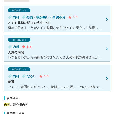
内科の口コミ
内科
発熱・喉が痛い・体調不良
5.0
とても親切な明るい先生です
初めて行きましたがとても親切な先生でとても安心して診療して頂くことが出来ました。 人気なのか待ち時間は長いです。 ただ看護師さんや先生がとてもお優しいので、待ってでも今後も通いたいと思える病院と出
内科の口コミ
内科
4.5
人気の病院
いつも若い方から高齢者の方までたくさんの年代の患者さんが居ます。いつもニコニコとされている先生で話もよく聞いていただけます。患者さんが多いので、看護師さん達もとてもテキパキと仕事をしていて、待ち時間が
内科の口コミ
内科
だるい
3.0
普通
ごくごく普通の内科でした。 特別にいい・悪い・のない病院です。 そんなに込み合うこともなく、急ぎで受診されたい方にはいいかと思います。 血液検査もその場で結果がわかる部門もあり再受診しなくて助か
診療科目：
内科
、消化器内科
専門医・資格：