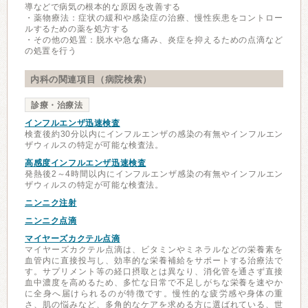
導などで病気の根本的な原因を改善する
・薬物療法：症状の緩和や感染症の治療、慢性疾患をコントロー
ルするための薬を処方する
・その他の処置：脱水や急な痛み、炎症を抑えるための点滴など
の処置を行う
内科の関連項目（病院検索）
診療・治療法
インフルエンザ迅速検査
検査後約30分以内にインフルエンザの感染の有無やインフルエン
ザウィルスの特定が可能な検査法。
高感度インフルエンザ迅速検査
発熱後2～4時間以内にインフルエンザ感染の有無やインフルエン
ザウィルスの特定が可能な検査法。
ニンニク注射
ニンニク点滴
マイヤーズカクテル点滴
マイヤーズカクテル点滴は、ビタミンやミネラルなどの栄養素を
血管内に直接投与し、効率的な栄養補給をサポートする治療法で
す。サプリメント等の経口摂取とは異なり、消化管を通さず直接
血中濃度を高めるため、多忙な日常で不足しがちな栄養を速やか
に全身へ届けられるのが特徴です。慢性的な疲労感や身体の重
さ、肌の悩みなど、多角的なケアを求める方に選ばれている、世