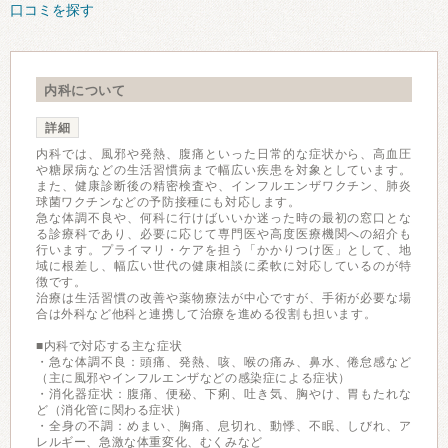
口コミを探す
内科について
詳細
内科では、風邪や発熱、腹痛といった日常的な症状から、高血圧
や糖尿病などの生活習慣病まで幅広い疾患を対象としています。
また、健康診断後の精密検査や、インフルエンザワクチン、肺炎
球菌ワクチンなどの予防接種にも対応します。
急な体調不良や、何科に行けばいいか迷った時の最初の窓口とな
る診療科であり、必要に応じて専門医や高度医療機関への紹介も
行います。プライマリ・ケアを担う「かかりつけ医」として、地
域に根差し、幅広い世代の健康相談に柔軟に対応しているのが特
徴です。
治療は生活習慣の改善や薬物療法が中心ですが、手術が必要な場
合は外科など他科と連携して治療を進める役割も担います。
■内科で対応する主な症状
・急な体調不良：頭痛、発熱、咳、喉の痛み、鼻水、倦怠感など
（主に風邪やインフルエンザなどの感染症による症状）
・消化器症状：腹痛、便秘、下痢、吐き気、胸やけ、胃もたれな
ど（消化管に関わる症状）
・全身の不調：めまい、胸痛、息切れ、動悸、不眠、しびれ、ア
レルギー、急激な体重変化、むくみなど