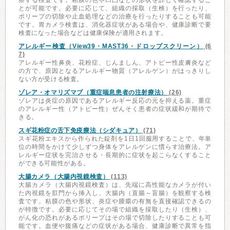
察する検査です。粘膜の色や凹凸などの形状を詳しく確認するこ
とが可能です。必要に応じて、組織の採取（生検）を行ったり、
ポリープの切除や止血処理などの治療を行ったりすることも可能
です。胃カメラ検査は、消化器症状がある場合や、健康診断で要
検査になった場合などは健康保険が適用されます。
アレルギー検査（View39・MAST36・ドロップスクリーン）
(6
7)
アレルギー性鼻炎、花粉症、じんましん、アトピー性皮膚炎など
の方で、原因となるアレルギー物質（アレルゲン）がはっきりし
ない方が受ける検査。
ゾレア・オマリズマブ（重症喘息患者の注射療法）
(26)
ゾレアは炎症の原因であるアレルギー反応の元を抑える薬。重症
のアレルギー性（アトピー性）ぜんそく患者の症状緩和が期待で
きる。
スギ花粉症の舌下免疫療法（シダキュア）
(71)
スギ花粉エキスから作られた錠剤を1日1回服用することで、年単
位の時間をかけて少しずつ身体をアレルゲンに慣らす治療法。ア
レルギー症状を完治させる・長期的に症状を起こらなくすること
ができる可能性がある。
大腸カメラ（大腸内視鏡検査）
(113)
大腸カメラ（大腸内視鏡検査）は、先端に高性能なカメラが付い
た内視鏡を肛門から挿入し、大腸内（直腸～盲腸）を観察する検
査です。粘膜の色や形状、炎症や腫瘍の有無を直接確認できるの
が特徴です。必要に応じてその場で組織を採取したり（生検）、
がん化の恐れがあるポリープはその場で切除したりすることも可
能です。血便や腹痛などの症状がある場合、健康診断で異常を指