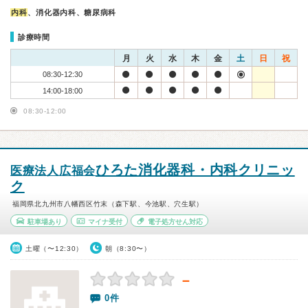
内科
、消化器内科、糖尿病科
診療時間
月
火
水
木
金
土
日
祝
08:30-12:30
14:00-18:00
08:30-12:00
ひろた消化器科・内科クリニッ
医療法人広福会
ク
福岡県北九州市八幡西区竹末（森下駅、今池駅、穴生駅）
駐車場あり
マイナ受付
電子処方せん対応
土曜（〜12:30）
朝（8:30〜）
－
0件