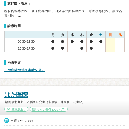
専門医・資格：
総合内科専門医、糖尿病専門医、内分泌代謝科専門医、呼吸器専門医、循環器
専門医、…
診療時間
月
火
水
木
金
土
日
祝
08:30-12:30
13:30-17:30
治療実績
この病院の治療実績を見る
はた医院
福岡県北九州市八幡西区穴生（萩原駅、陣原駅、穴生駅）
駐車場あり
マイナ受付
(スマホ可)
土曜（〜13:00）