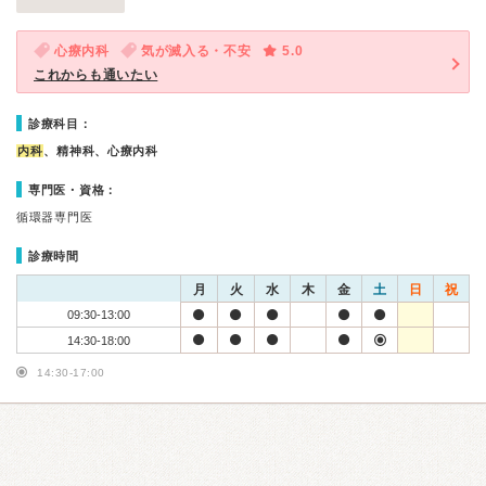
心療内科
気が滅入る・不安
5.0
これからも通いたい
診療科目：
内科
、精神科、心療内科
専門医・資格：
循環器専門医
診療時間
月
火
水
木
金
土
日
祝
09:30-13:00
14:30-18:00
14:30-17:00