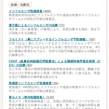
診療・治療法
インフルエンザ迅速検査
(496)
検査後約30分以内にインフルエンザの感染の有無やインフルエン
ザウィルスの特定が可能な検査法。
漢方薬によるインフルエンザの治療
(73)
漢方薬（主に麻黄湯）の服用により、自然治癒力を高め、熱を下
げ回復させる治療法。
フルミスト（鼻にスプレーするインフルエンザ予防接種）
(55)
注射ではなく鼻にスプレーするタイプのインフルエンザワクチ
ン。注射が苦手な小さなお子さんや若い世代の方におすすめ。年1
回の接種が推奨されており、日本での認可対象は2歳から18歳まで
の健康な方。
CPAP（経鼻的持続陽圧呼吸療法）による睡眠時無呼吸症候群（S
AS）の治療
(94)
主に中等～重症の閉塞型睡眠時無呼吸症候群の治療法。機械で圧
力をかけた空気を鼻から気道（空気の通り道）に送り込み、気道
を広げて睡眠中の無呼吸を防止する。
高感度インフルエンザ迅速検査
(26)
発熱後2～4時間以内にインフルエンザ感染の有無やインフルエン
ザウィルスの特定が可能な検査法。
胃カメラ（胃内視鏡検査）
(130)
胃カメラ（胃内視鏡検査）は、先端に高性能なスコープが付いた
管状の機器を口や鼻から挿入し、食道・胃・十二指腸の内部を観