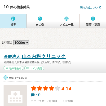
10
件の検索結果
表示順について
標準
★の数
レビュー数
新着・更新
駅周辺
山本内科クリニック
医療法人
福岡県北九州市八幡西区鷹の巣（穴生駅、森下駅、萩原駅）
駐車場あり
マイナ受付
土曜（〜12:30）
4.14
4件
アクセス数 7月:
340
| 6月:
338