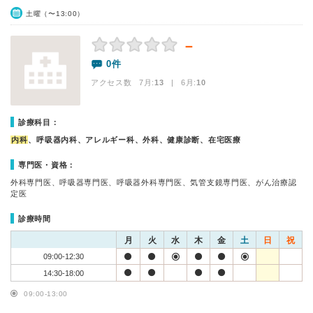
土曜（〜13:00）
－
0件
アクセス数 7月:
13
| 6月:
10
診療科目：
内科
、呼吸器内科、アレルギー科、外科、健康診断、在宅医療
専門医・資格：
外科専門医、呼吸器専門医、呼吸器外科専門医、気管支鏡専門医、がん治療認
定医
診療時間
月
火
水
木
金
土
日
祝
09:00-12:30
14:30-18:00
09:00-13:00