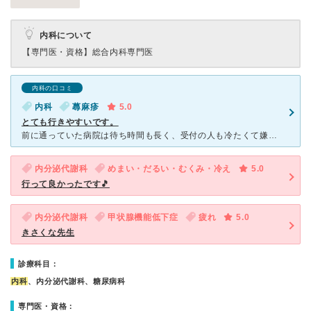
内科について
【専門医・資格】
総合内科専門医
内科の口コミ
内科
蕁麻疹
5.0
とても行きやすいです。
前に通っていた病院は待ち時間も長く、受付の人も冷たくて嫌になり、 こちらの病院は、たまたま歩いていける距離にあったので 病院を変えてみることにしました。 じんましんもちなので、最初はいつも飲む薬
内分泌代謝科
めまい・だるい・むくみ・冷え
5.0
行って良かったです🎵
内分泌代謝科
甲状腺機能低下症
疲れ
5.0
きさくな先生
診療科目：
内科
、内分泌代謝科、糖尿病科
専門医・資格：