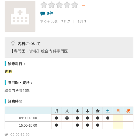
－
0件
アクセス数 7月:
7
| 6月:
7
内科について
【専門医・資格】
総合内科専門医
診療科目：
内科
専門医・資格：
総合内科専門医
診療時間
月
火
水
木
金
土
日
祝
09:00-13:00
15:00-18:00
09:00-12:00