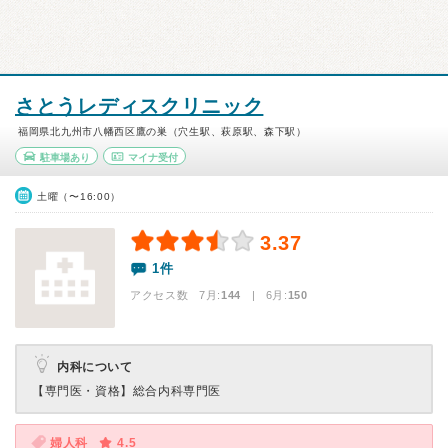
さとうレディスクリニック
福岡県北九州市八幡西区鷹の巣（穴生駅、萩原駅、森下駅）
駐車場あり
マイナ受付
土曜（〜16:00）
3.37
1件
アクセス数 7月:
144
| 6月:
150
内科について
【専門医・資格】
総合内科専門医
婦人科
4.5