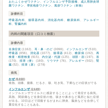
おたふくかぜワクチン
、
インフルエンザ予防接種
、
成人用肺炎球
菌ワクチン
、
帯状疱疹ワクチン
、
風疹ワクチン（単独）
診療科目
呼吸器内科
、
循環器内科
、
消化器内科
、
糖尿病科
、
アレルギー
科
、
腎臓内科
内科の関連項目（口コミ検索）
診療内容
全身症状
(1162)、
耳・鼻・のど
(3098)、
インフルエンザ
(510)、
呼吸器
(856)、
消化器
(1077)、
循環器
(412)、
糖尿病
(192)、
再
検査・精密検査
(915)、
内分泌・代謝
(125)、
頭部・顔
(197)、
首
(170)、
排泄（便）
(160)、
リウマチ
(76)、
アレルギー
(502)、
腎
臓
(52)、
排泄（尿）
(278)
病気
かぜ
(6468)
発熱、頭痛、腹痛、だるさ、咳、吐き気、下痢などの症状がでる
インフルエンザ
(2449)
インフルエンザウイルスに感染することによって発症する病気。
高熱、関節痛など全身症状の他、咳きや鼻水など風邪と似た症状
が出る。10日ほどで回復するがまれに肺炎、脳炎などを合併して
重症化することもある。