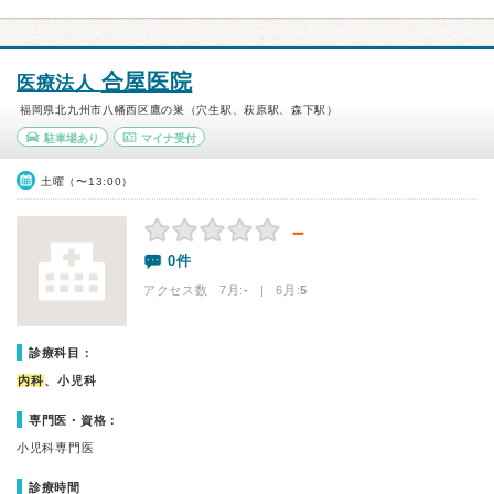
合屋医院
医療法人
福岡県北九州市八幡西区鷹の巣（穴生駅、萩原駅、森下駅）
駐車場あり
マイナ受付
土曜（〜13:00）
－
0件
アクセス数 7月:
-
| 6月:
5
診療科目：
内科
、小児科
専門医・資格：
小児科専門医
診療時間