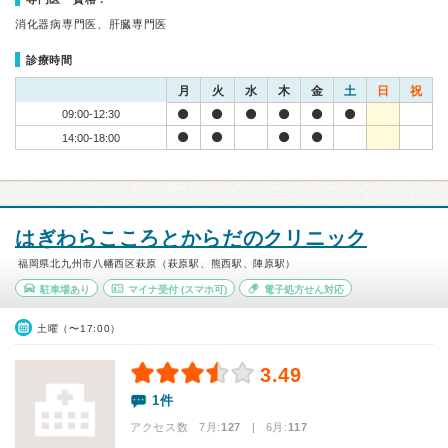
消化器病専門医、肝臓専門医
診療時間
月
火
水
木
金
土
日
祝
09:00-12:30
14:00-18:00
はぎわらこころとからだのクリニック
福岡県北九州市八幡西区萩原（萩原駅、熊西駅、陣原駅）
駐車場あり
マイナ受付
(スマホ可)
電子処方せん対応
土曜（〜17:00）
3.49
1件
アクセス数 7月:
127
| 6月:
117