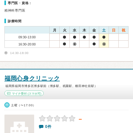
専門医・資格：
精神科専門医
診療時間
月
火
水
木
金
土
日
祝
09:30-13:00
16:30-20:00
14:30-18:00
福岡心身クリニック
福岡県福岡市博多区博多駅前（博多駅、祇園駅、櫛田神社前駅）
マイナ受付
(スマホ可)
土曜（〜17:00）
－
0件