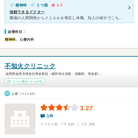
精神科
うつ病
4.0
信頼できるドクター
職場の人間関係からメニエルを発症し休職。知人の紹介でこちらを受診しました。それまで仕事の問題を他人に話せなかったので、倉成医師がじっくり真摯に話を受け止めて下さったのが眼から鱗でした。以来、15年ほど
診療科目：
精神科
、心療内科
不知火クリニック
福岡県福岡市博多区博多駅前（櫛田神社前駅、祇園駅、博多駅）
マイナ受付
(スマホ可)
土曜（〜17:45）
3.27
1件
アクセス数 7月:
113
| 6月:
130