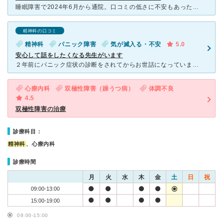
睡眠障害で2024年6月から通院。口コミの低さに不安もあったが、博多駅近くで長年経営されている実績を信じ、受診。 初診は予約、2回目以降は予約不要。問診票は詳細だが、多角的な分析のためと感じた。田中
精神科の口コミ
精神科
パニック障害
気が滅入る・不安
5.0
安心して話をしたくなる先生がいます
２年前にパニック症状の診断をされてからお世話になっています。 毎日薬を飲むのではなく、不安時に薬を飲むという治療なので、通院は一年に一回程度です。今は他県にいますが、帰省した際（26/2）に伺いまし
心療内科
双極性障害（躁うつ病）
体調不良
4.5
双極性障害の治療
診療科目：
精神科
、心療内科
診療時間
月
火
水
木
金
土
日
祝
09:00-13:00
15:00-19:00
09:00-15:00