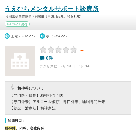
うえむらメンタルサポート診療所
福岡県福岡市博多区綱場町（中洲川端駅、呉服町駅）
マイナ受付
土曜（〜18:00）
夜（〜20:00）
－
0件
アクセス数 7月:
16
| 6月:
14
精神科について
【専門医・資格】
精神科専門医
【専門外来】
アルコール依存症専門外来、睡眠専門外来
【診療・治療法】
精神療法
診療科目：
精神科
、内科、心療内科