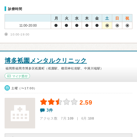
診療時間
月
火
水
木
金
土
日
祝
11:00-20:00
10:00-19:00
博多衹園メンタルクリニック
福岡県福岡市博多区祇園町（祇園駅、櫛田神社前駅、中洲川端駅）
マイナ受付
土曜（〜17:00）
2.59
3件
アクセス数 7月:
109
| 6月:
108