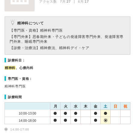
アクセス数 7月:
27
| 6月:
17
精神科について
【専門医・資格】
精神科専門医
【専門外来】
思春期外来・子どもの発達障害専門外来、発達障害専
門外来、睡眠専門外来
【診療・治療法】
精神療法、精神科デイ・ケア
診療科目：
精神科
、心療内科
専門医・資格：
精神科専門医
診療時間
月
火
水
木
金
土
日
祝
10:00-13:00
14:00-18:00
14:00-17:00