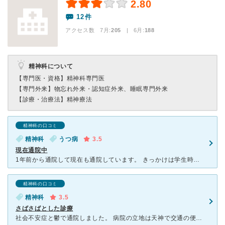
2.80
12件
アクセス数 7月:
205
| 6月:
188
精神科について
【専門医・資格】
精神科専門医
【専門外来】
物忘れ外来・認知症外来、睡眠専門外来
【診療・治療法】
精神療法
精神科の口コミ
精神科
うつ病
3.5
現在通院中
1年前から通院して現在も通院しています。 きっかけは学生時代実習前日に体が動かなくなり学校のことを考えるだけで涙が止まらなくなったためおかしいと思い精神科を探しこちらの病院に決めました。最初の診察時
精神科の口コミ
精神科
3.5
さばさばとした診療
社会不安症と鬱で通院しました。 病院の立地は天神で交通の便が良く、院内も綺麗で入りやすい雰囲気です。 まず体重測定、血圧を測り、数ヶ月に1度血液検査もあります。看護婦さんは優しくて親しみが持てまし