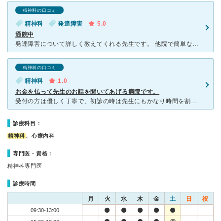
精神科の口コミ
精神科
発達障害
5.0
通院中
発達障害について詳しく教えてくれる先生です。 他院で簡単な検査して診断されて、不安を感じての受診でした。 大人の発達障害には診断基準があるというこで、自費検査もしました。結果、納得して治療まで進め
精神科の口コミ
精神科
1.0
お金を払って先生のお話を聞いてあげる病院です。
受付の方は優しく丁寧で、初診の時は先生にもかなり時間を割いていただき、話しながら思わず泣いてしまった時もとても優しく対応していただき感謝していました。 しかし回を重ねるごとに雑になっていき、「最近ど
診療科目：
精神科
、心療内科
専門医・資格：
精神科専門医
診療時間
月
火
水
木
金
土
日
祝
09:30-13:00