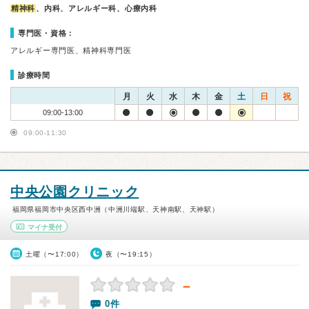
精神科
、内科、アレルギー科、心療内科
専門医・資格：
アレルギー専門医、精神科専門医
診療時間
月
火
水
木
金
土
日
祝
09:00-13:00
09:00-11:30
中央公園クリニック
福岡県福岡市中央区西中洲（中洲川端駅、天神南駅、天神駅）
マイナ受付
土曜（〜17:00）
夜（〜19:15）
－
0件