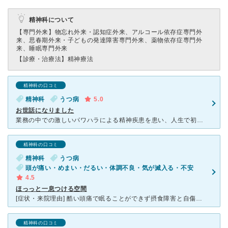
精神科について
【専門外来】
物忘れ外来・認知症外来、アルコール依存症専門外
来、思春期外来・子どもの発達障害専門外来、薬物依存症専門外
来、睡眠専門外来
【診療・治療法】
精神療法
精神科の口コミ
精神科
うつ病
5.0
お世話になりました
業務の中での激しいパワハラによる精神疾患を患い、人生で初めて精神科を受診しました。最初に通院する時はとても不安がありましたが、倉成先生は患者の話をよく聞いて頂き、安心して治療を受けることができました。
精神科の口コミ
精神科
うつ病
頭が痛い・めまい・だるい・体調不良・気が滅入る・不安
4.5
ほっっと一息つける空間
[症状・来院理由] 酷い頭痛で眠ることができず摂食障害と自傷行為も繰り返されていた。 [医師の診断・治療法] うつ病と不眠障害と診断されました。その後長く通院しているうちに社会不安障害などの病名
精神科の口コミ