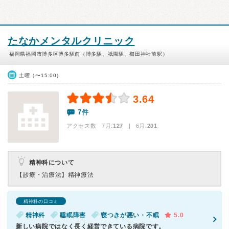
たなかメンタルクリニック
福岡県福岡市博多区博多駅前（博多駅、祇園駅、櫛田神社前駅）
土曜（〜15:00）
3.64
7件
アクセス数 7月:
127
| 6月:
201
精神科について
【診療・治療法】
精神療法
精神科の口コミ
精神科
睡眠障害
寝つきが悪い・不眠
5.0
新しい病院ではなく長く経営できている病院です。