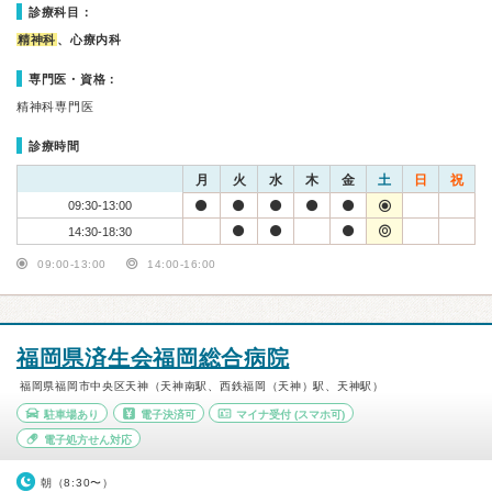
診療科目：
精神科
、心療内科
専門医・資格：
精神科専門医
診療時間
月
火
水
木
金
土
日
祝
09:30-13:00
14:30-18:30
09:00-13:00
14:00-16:00
福岡県済生会福岡総合病院
福岡県福岡市中央区天神（天神南駅、西鉄福岡（天神）駅、天神駅）
駐車場あり
電子決済可
マイナ受付
(スマホ可)
電子処方せん対応
朝（8:30〜）