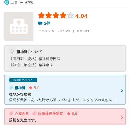
土曜（〜16:00）
4.04
2件
アクセス数 7月:
128
| 6月:
201
精神科について
【専門医・資格】
精神科専門医
【診療・治療法】
精神療法
精神科の口コミ
精神科
5.0
穏やかな病院
病院が天神にあった時から通っていますが、スタッフの皆さん全員がいつも穏やかで親切です。先生の診察は、とても丁寧で親身に話を聞いてくれて、悩んだ時は私の意見を尊重した上でアドバイスを下さいます。また、お
心療内科
自律神経失調症
5.0
親切な先生です。