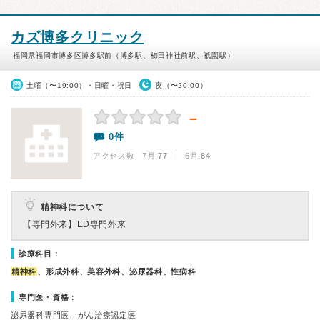
カズ博多クリニック
福岡県福岡市博多区博多駅前（博多駅、櫛田神社前駅、祇園駅）
土曜（〜19:00）・日曜・祝日
夜（〜20:00）
－
0件
アクセス数 7月:
77
| 6月:
84
精神科について
【専門外来】
ED専門外来
診療科目：
精神科
、形成外科、美容外科、泌尿器科、性病科
専門医・資格：
泌尿器科専門医、がん治療認定医