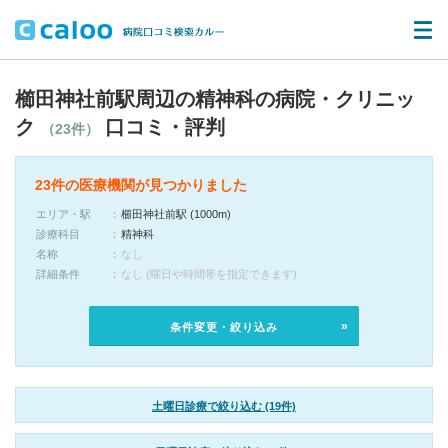
櫛田神社前駅周辺の精神科の病院・クリニッ
ク
口コミ・評判
（23件）
23件の医療機関が見つかりました
エリア・駅
櫛田神社前駅 (1000m)
診療科目
精神科
名称
なし
詳細条件
なし (曜日や時間帯を指定できます)
条件変更・絞り込み
土曜日診療で絞り込む (19件)