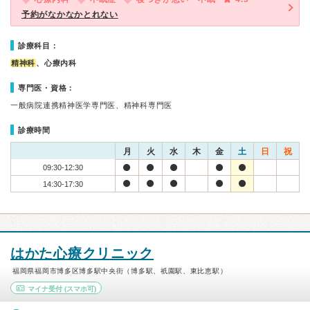
予約がなかなかとれない
診療科目：
精神科
、心療内科
専門医・資格：
一般病院連携精神医学専門医、精神科専門医
診療時間
月
火
水
木
金
土
日
祝
09:30-12:30
14:30-17:30
はかた心療クリニック
福岡県福岡市博多区博多駅中央街（博多駅、祇園駅、東比恵駅）
マイナ受付
(スマホ可)