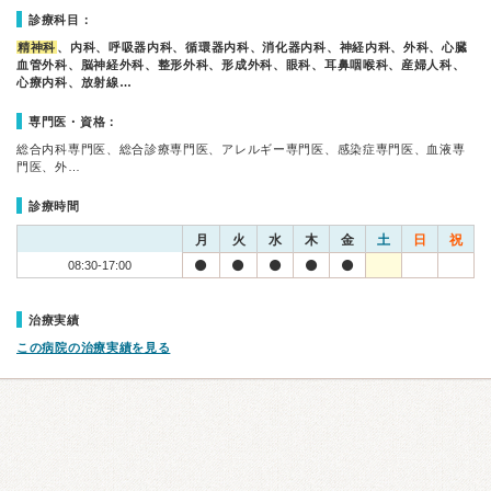
診療科目：
精神科
、内科、呼吸器内科、循環器内科、消化器内科、神経内科、外科、心臓
血管外科、脳神経外科、整形外科、形成外科、眼科、耳鼻咽喉科、産婦人科、
心療内科、放射線…
専門医・資格：
総合内科専門医、総合診療専門医、アレルギー専門医、感染症専門医、血液専
門医、外…
診療時間
月
火
水
木
金
土
日
祝
08:30-17:00
治療実績
この病院の治療実績を見る