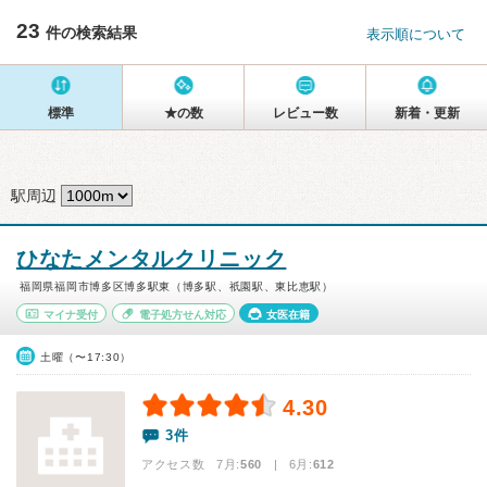
23
件の検索結果
表示順について
標準
★の数
レビュー数
新着・更新
駅周辺
ひなたメンタルクリニック
福岡県福岡市博多区博多駅東（博多駅、祇園駅、東比恵駅）
マイナ受付
電子処方せん対応
女医在籍
土曜（〜17:30）
4.30
3件
アクセス数 7月:
560
| 6月:
612