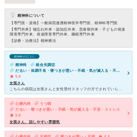
精神科について
【専門医・資格】
一般病院連携精神医学専門医、精神科専門医
【専門外来】
物忘れ外来・認知症外来、思春期外来・子どもの発達
障害専門外来、発達障害専門外来、睡眠専門外来
【診療・治療法】
精神療法
精神科の口コミ
精神科
統合失調症
だるい・体調不良・寝つきが悪い・不眠・気が滅入る・不安・幻想・妄想・気分が異常に高揚している
5.0
女医さん
こちらの病院は女医さんと女性受付スタッフの方でされていらっしゃる為、とても気持ち的に安心出来るクリニックでした。 博多駅からも1分も経たずに通えて利便性もとてもよく、外部からもクリニックに入ったのか
心療内科
うつ病
だるい・寝つきが悪い・不眠・気が滅入る・不安・ストレス
5.0
女医さん、話しやすい雰囲気
心療内科
不眠症
寝つきが悪い・不眠
4.5