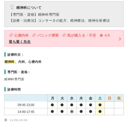
精神科について
【専門医・資格】
精神科専門医
【診療・治療法】
コンサータの処方、精神療法、精神分析療法
心療内科
パニック障害
気が滅入る・不安
4.0
落ち着く先生
診療科目：
精神科
、内科、心療内科
専門医・資格：
精神科専門医
診療時間
月
火
水
木
金
土
日
祝
09:45-13:00
14:00-17:45
14:00-19:00