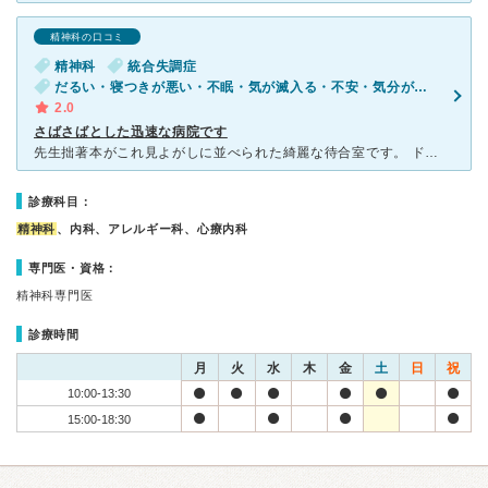
精神科の口コミ
精神科
統合失調症
だるい・寝つきが悪い・不眠・気が滅入る・不安・気分が異常に高揚している
2.0
さばさばとした迅速な病院です
先生拙著本がこれ見よがしに並べられた綺麗な待合室です。 ドクターは、優しいのですが、診察室では対面式で、少し患者さんとの距離感を感じます。 良いところは、待ち時間が全くありません。 一人
診療科目：
精神科
、内科、アレルギー科、心療内科
専門医・資格：
精神科専門医
診療時間
月
火
水
木
金
土
日
祝
10:00-13:30
15:00-18:30