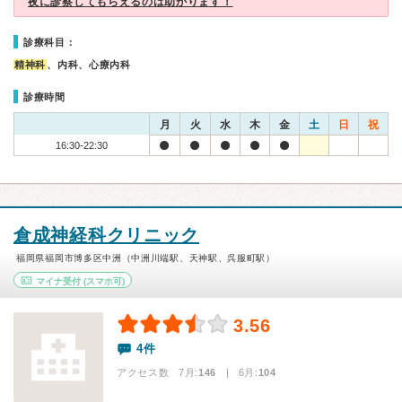
夜に診察してもらえるのは助かります！
診療科目：
精神科
、内科、心療内科
診療時間
月
火
水
木
金
土
日
祝
16:30-22:30
倉成神経科クリニック
福岡県福岡市博多区中洲（中洲川端駅、天神駅、呉服町駅）
マイナ受付
(スマホ可)
3.56
4件
アクセス数 7月:
146
| 6月:
104