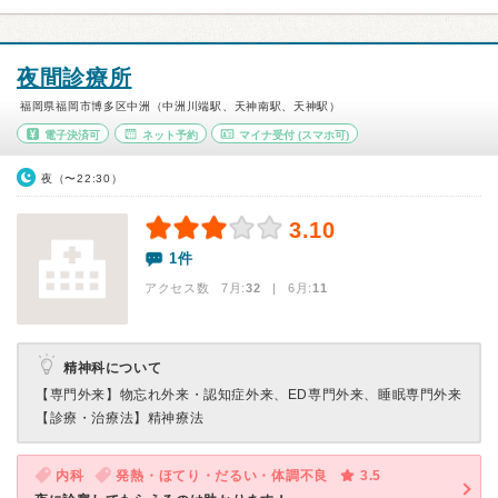
夜間診療所
福岡県福岡市博多区中洲（中洲川端駅、天神南駅、天神駅）
電子決済可
ネット予約
マイナ受付
(スマホ可)
夜（〜22:30）
3.10
1件
アクセス数 7月:
32
| 6月:
11
精神科について
【専門外来】
物忘れ外来・認知症外来、ED専門外来、睡眠専門外来
【診療・治療法】
精神療法
内科
発熱・ほてり・だるい・体調不良
3.5