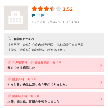
3.52
33件
アクセス数 7月:
2,077
| 6月:
1,692
精神科について
【専門医・資格】
心療内科専門医、日本睡眠学会専門医
【診療・治療法】
精神療法、精神分析療法
耳鼻咽喉科
慢性扁桃炎
5.0
安心できる病院した
整形外科
5.0
やっと良い先生に巡り合う事ができました。
脳神経外科
5.0
火傷、脳出血、盲腸の手術をしました