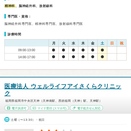
精神科
、脳神経外科、放射線科
専門医・資格：
脳神経外科専門医、精神科専門医、放射線科専門医
診療時間
月
火
水
木
金
土
日
祝
09:00-13:00
14:00-17:00
医療法人 ウェルライフアイさくらクリニッ
ク
福岡県福岡市中央区天神（天神南駅、西鉄福岡（天神）駅、天神駅）
電子決済可
マイナ受付
(スマホ可)
電子処方せん対応
土曜（〜13:30）・祝日