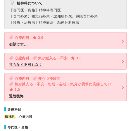
精神科について
【専門医・資格】
精神科専門医
【専門外来】
物忘れ外来・認知症外来、睡眠専門外来
【診療・治療法】
精神療法、精神分析療法
心療内科
3.0
初診です。
心療内科
気が滅入る・不安
3.0
可もなく不可もなく
心療内科
抑うつ神経症
気が滅入る・不安・幻想・妄想・気分が異常に高揚している・汗が止まらない・多汗
1.0
通院後悔
診療科目：
精神科
、心療内科
専門医・資格：