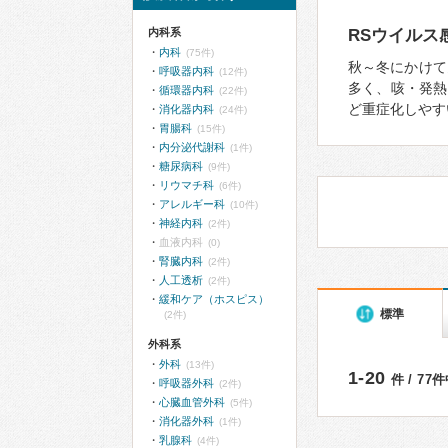
内科系
RSウイルス
内科
(75件)
秋～冬にかけて
呼吸器内科
(12件)
多く、咳・発熱
循環器内科
(22件)
ど重症化しやす
消化器内科
(24件)
胃腸科
(15件)
内分泌代謝科
(1件)
糖尿病科
(9件)
リウマチ科
(6件)
アレルギー科
(10件)
神経内科
(2件)
血液内科
(0)
腎臓内科
(2件)
人工透析
(2件)
緩和ケア（ホスピス）
標準
(2件)
外科系
外科
(13件)
1-20
件 / 77
呼吸器外科
(2件)
心臓血管外科
(5件)
消化器外科
(1件)
乳腺科
(4件)