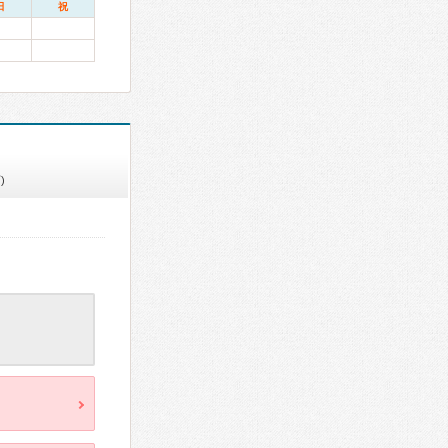
日
祝
)