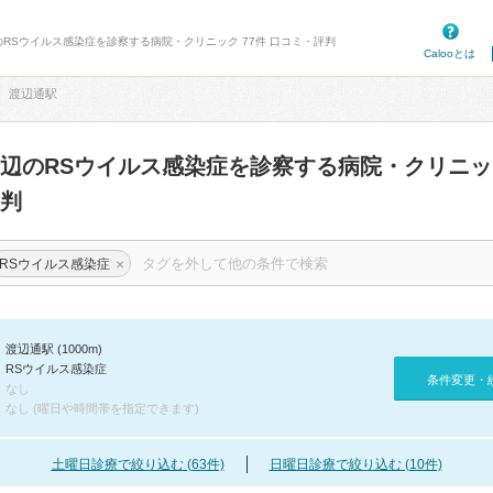
のRSウイルス感染症を診察する病院・クリニック 77件 口コミ・評判
Calooとは
渡辺通駅
辺のRSウイルス感染症を診察する病院・クリニ
判
×
RSウイルス感染症
渡辺通駅 (1000m)
RSウイルス感染症
条件変更・
なし
なし (曜日や時間帯を指定できます)
土曜日診療で絞り込む (63件)
日曜日診療で絞り込む (10件)