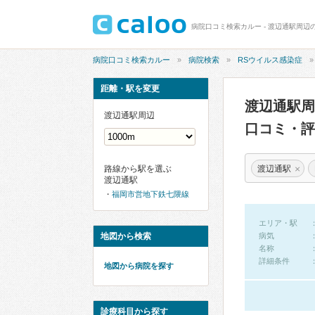
病院口コミ検索カルー - 渡辺通駅周辺
病院口コミ検索カルー
病院検索
RSウイルス感染症
距離・駅を変更
渡辺通駅周
渡辺通駅周辺
口コミ・評
×
渡辺通駅
路線から駅を選ぶ
渡辺通駅
福岡市営地下鉄七隈線
エリア・駅
地図から検索
病気
名称
詳細条件
地図から病院を探す
診療科目から探す