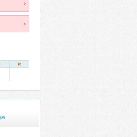
日
祝
実績