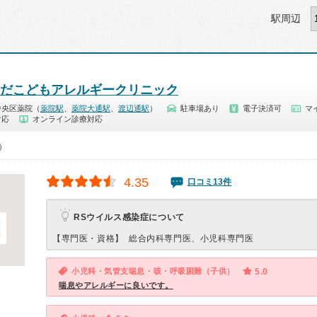
駅周辺
おだこどもアレルギークリニック
中央区薬院（
薬院駅
、
薬院大通駅
、
渡辺通駅
）
駐車場あり
電子決済可
マ
対応
オンライン診療対応
0）
4.35
口コミ13件
RSウイルス感染症について
【専門医・資格】
総合内科専門医、小児科専門医
小児科・気管支喘息・咳・呼吸困難（子供）
5.0
喘息やアレルギーに良いです。