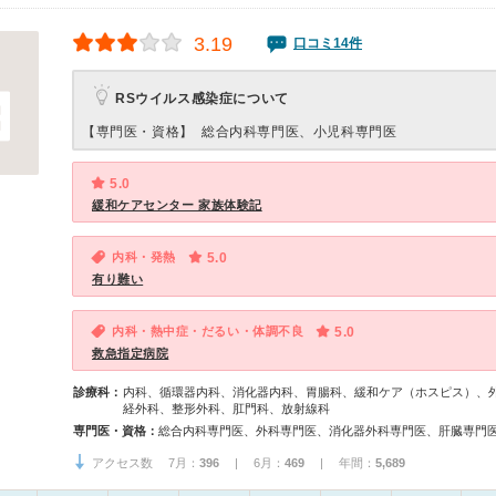
3.19
口コミ14件
RSウイルス感染症について
【専門医・資格】
総合内科専門医、小児科専門医
5.0
緩和ケアセンター 家族体験記
内科・発熱
5.0
有り難い
内科・熱中症・だるい・体調不良
5.0
救急指定病院
診療科：
内科、循環器内科、消化器内科、胃腸科、緩和ケア（ホスピス）、
経外科、整形外科、肛門科、放射線科
専門医・資格：
アクセス数 7月：
396
| 6月：
469
| 年間：
5,689