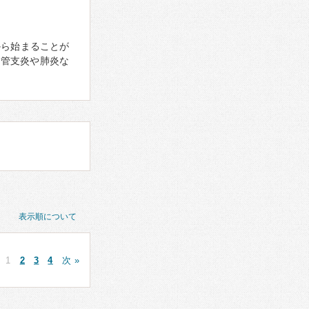
から始まることが
気管支炎や肺炎な
表示順について
1
2
3
4
次 »