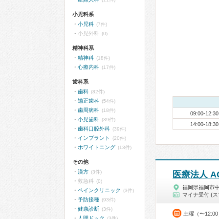
小児科系
小児科
(7件)
小児外科
(0)
精神科系
精神科
(18件)
心療内科
(17件)
歯科系
歯科
(82件)
矯正歯科
(54件)
歯周病科
(18件)
09:00-12:30
小児歯科
(39件)
14:00-18:30
歯科口腔外科
(39件)
インプラント
(20件)
ホワイトニング
(13件)
その他
漢方
(3件)
医療法人 A
救急科
(0)
福岡県福岡市
ペインクリニック
(3件)
マイナ受付 (ス
予防接種
(93件)
健康診断
(3件)
土曜（〜12:0
人間ドック
(3件)