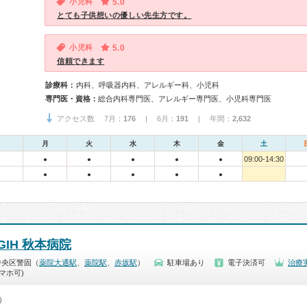
小児科
5.0
とても子供想いの優しい先生方です。
小児科
5.0
信頼できます
診療科：
内科、呼吸器内科、アレルギー科、小児科
専門医・資格：
総合内科専門医、アレルギー専門医、小児科専門医
アクセス数 7月：
176
| 6月：
191
| 年間：
2,632
月
火
水
木
金
土
09:00-14:30
●
●
●
●
●
●
●
●
●
●
GIH 秋本病院
中央区警固（
薬院大通駅
、
薬院駅
、
赤坂駅
）
駐車場あり
電子決済可
治療
マホ可)
0）