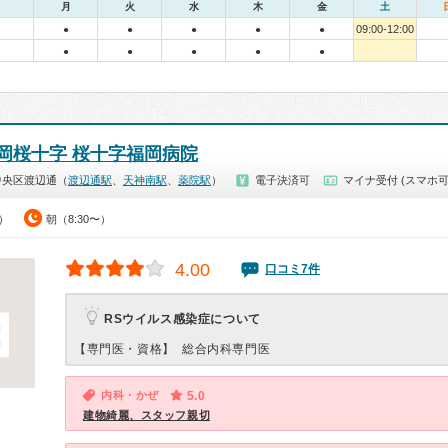
月
火
水
木
金
土
09:00-12:00
●
●
●
●
●
●
●
●
●
●
岡桜十字 桜十字福岡病院
中央区渡辺通（
渡辺通駅
、
天神南駅
、
薬院駅
）
電子決済可
マイナ受付 (スマホ可
0）
朝（8:30〜）
4.00
口コミ7件
RSウイルス感染症について
【専門医・資格】
総合内科専門医
内科・かぜ
5.0
建物綺麗、スタッフ親切