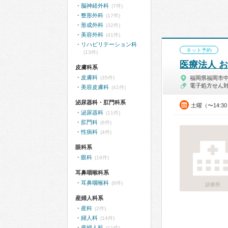
脳神経外科
(7件)
整形外科
(17件)
形成外科
(32件)
美容外科
(41件)
リハビリテーション科
ネット予約
(13件)
医療法人 
皮膚科系
皮膚科
(35件)
福岡県福岡市
電子処方せん
美容皮膚科
(41件)
泌尿器科・肛門科系
土曜（〜14:3
泌尿器科
(11件)
肛門科
(6件)
性病科
(4件)
眼科系
眼科
(16件)
耳鼻咽喉科系
耳鼻咽喉科
(6件)
診療所
産婦人科系
産科
(2件)
婦人科
(14件)
産婦人科
(11件)