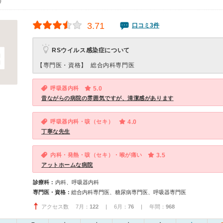
0）
3.71
口コミ3件
RSウイルス感染症について
【専門医・資格】
総合内科専門医
呼吸器内科
5.0
昔ながらの病院の雰囲気ですが、清潔感があります
呼吸器内科・咳（セキ）
4.0
丁寧な先生
内科・発熱・咳（セキ）・喉が痛い
3.5
アットホームな病院
診療科：
内科、呼吸器内科
専門医・資格：
総合内科専門医、糖尿病専門医、呼吸器専門医
アクセス数 7月：
122
| 6月：
76
| 年間：
968