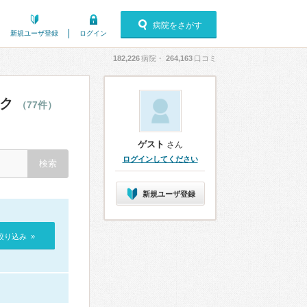
病院をさがす
新規ユーザ登録
ログイン
182,226
病院・
264,163
口コミ
ック
（77件）
ゲスト
さん
ログインしてください
新規ユーザ登録
絞り込み »