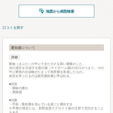
地図から病院検索
口コミを探す
霰粒腫について
詳細
眼瞼（まぶた）の中にできた小さな固い腫瘤のこと。
涙の成分を分泌する脂の腺（マイボーム腺)の出口がつまり、その
中に粥状の分泌物がたまって肉芽腫を形成したもの。
炎症を伴ったものは急性霰粒腫と呼ばれる。
■症状
・眼瞼の腫れ
・異物感
■治療
・手術：霰粒腫を包んでいる袋ごと摘出する
※早期の場合には、副腎皮質ステロイド薬の注射で完治すること
もある