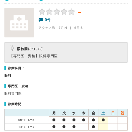
－
0件
アクセス数 7月:
4
| 6月:
3
霰粒腫について
【専門医・資格】
眼科専門医
診療科目：
眼科
専門医・資格：
眼科専門医
診療時間
月
火
水
木
金
土
日
祝
08:30-12:00
13:30-17:30