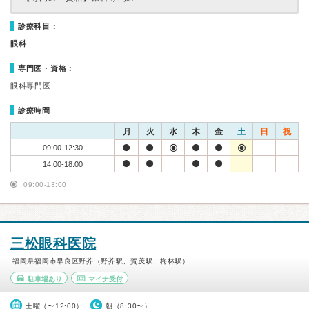
診療科目：
眼科
専門医・資格：
眼科専門医
診療時間
月
火
水
木
金
土
日
祝
09:00-12:30
14:00-18:00
09:00-13:00
三松眼科医院
福岡県福岡市早良区野芥（野芥駅、賀茂駅、梅林駅）
駐車場あり
マイナ受付
土曜（〜12:00）
朝（8:30〜）