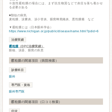
※急性霰粒腫の場合には、まず抗生物質などで炎症を落ち着かせ
る必要がある
■類似の病気
麦粒腫、涙嚢炎、涙小管炎、眼窩蜂窩織炎、悪性腫瘍 など
▼霰粒腫とは（日本眼科学会）
https://www.nichigan.or.jp/public/disease/name.html?pdid=6
治療実績
霰粒腫
（DPC治療実績）
眼瞼、涙器、眼窩の疾患
霰粒腫の関連項目（病院検索）
診療科目
眼科
専門医・資格
眼科専門医
霰粒腫の関連項目（口コミ検索）
症状