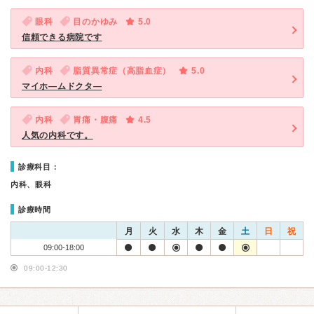
眼科
目のかゆみ
5.0
信頼できる病院です
内科
脂質異常症（高脂血症）
5.0
マイホ―ムドクタ―
内科
胃痛・腹痛
4.5
人気の内科です。
診療科目：
内科、眼科
診療時間
月
火
水
木
金
土
日
祝
09:00-18:00
09:00-12:30