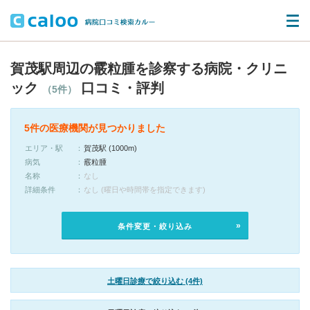
賀茂駅周辺の霰粒腫を診察する病院・クリニ
ック
口コミ・評判
（5件）
5件の医療機関が見つかりました
エリア・駅
賀茂駅 (1000m)
病気
霰粒腫
名称
なし
詳細条件
なし (曜日や時間帯を指定できます)
条件変更・絞り込み
土曜日診療で絞り込む (4件)