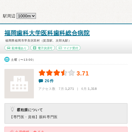
駅周辺
福岡歯科大学医科歯科総合病院
福岡県福岡市早良区田村（賀茂駅、次郎丸駅）
駐車場あり
電子決済可
マイナ受付
土曜（〜13:00）
3.71
26件
アクセス数 7月:
1,271
| 6月:
1,318
霰粒腫について
【専門医・資格】
眼科専門医