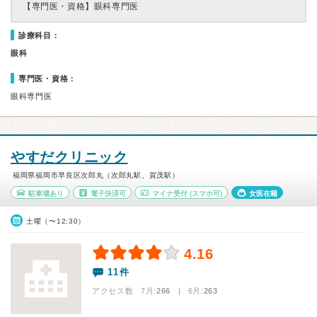
【専門医・資格】
眼科専門医
診療科目：
眼科
専門医・資格：
眼科専門医
やすだクリニック
福岡県福岡市早良区次郎丸（次郎丸駅、賀茂駅）
駐車場あり
電子決済可
マイナ受付
(スマホ可)
女医在籍
土曜（〜12:30）
4.16
11件
アクセス数 7月:
266
| 6月:
263