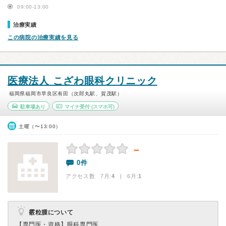
09:00-13:00
治療実績
この病院の治療実績を見る
医療法人 こざわ眼科クリニック
福岡県福岡市早良区有田（次郎丸駅、賀茂駅）
駐車場あり
マイナ受付
(スマホ可)
土曜（〜13:00）
－
0件
アクセス数 7月:
4
| 6月:
1
霰粒腫について
【専門医・資格】
眼科専門医