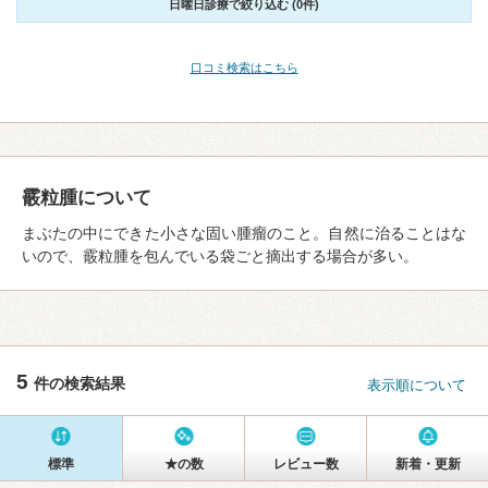
日曜日診療で絞り込む (0件)
口コミ検索はこちら
霰粒腫について
まぶたの中にできた小さな固い腫瘤のこと。自然に治ることはな
いので、霰粒腫を包んでいる袋ごと摘出する場合が多い。
5
件の検索結果
表示順について
標準
★の数
レビュー数
新着・更新