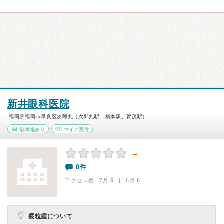
新井眼科医院
福岡県福岡市早良区次郎丸（次郎丸駅、橋本駅、賀茂駅）
駐車場あり
マイナ受付
－
0件
アクセス数 7月:
5
| 6月:
6
霰粒腫について