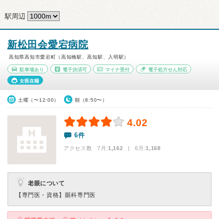
駅周辺
新松田会愛宕病院
高知県高知市愛宕町（高知橋駅、高知駅、入明駅）
駐車場あり
電子決済可
マイナ受付
電子処方せん対応
女医在籍
土曜（〜12:00）
朝（8:50〜）
4.02
6件
アクセス数 7月:
1,162
| 6月:
1,168
老眼について
【専門医・資格】
眼科専門医