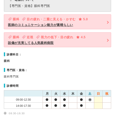
【専門医・資格】
眼科専門医
眼科
目の疲れ・二重に見える・かすむ
5.0
医師のコミュニケーション能力が素晴らしい
眼科
近視
視力の低下・目の疲れ
4.5
設備が充実してる人気眼科病院
診療科目：
眼科
専門医・資格：
眼科専門医
診療時間
月
火
水
木
金
土
日
祝
09:00-12:30
14:00-17:30
08:30-16:30