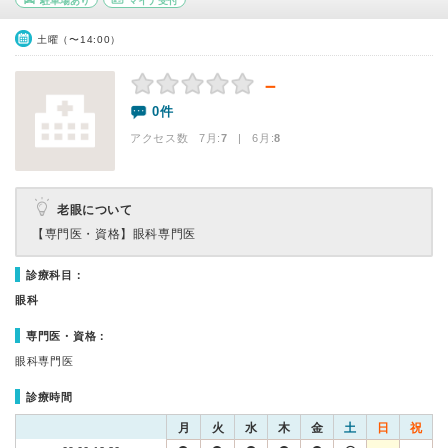
駐車場あり
マイナ受付
土曜（〜14:00）
－
0件
アクセス数 7月:
7
| 6月:
8
老眼について
【専門医・資格】
眼科専門医
診療科目：
眼科
専門医・資格：
眼科専門医
診療時間
月
火
水
木
金
土
日
祝