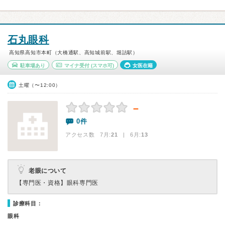
石丸眼科
高知県高知市本町（大橋通駅、高知城前駅、堀詰駅）
駐車場あり
マイナ受付
(スマホ可)
女医在籍
土曜（〜12:00）
－
0件
アクセス数 7月:
21
| 6月:
13
老眼について
【専門医・資格】
眼科専門医
診療科目：
眼科