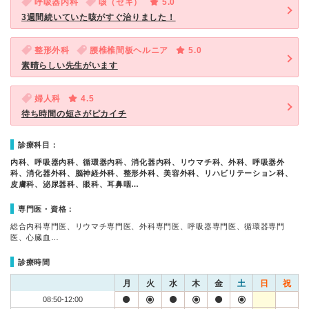
呼吸器内科
咳（セキ）
5.0
3週間続いていた咳がすぐ治りました！
整形外科
腰椎椎間板ヘルニア
5.0
素晴らしい先生がいます
婦人科
4.5
待ち時間の短さがピカイチ
診療科目：
内科、呼吸器内科、循環器内科、消化器内科、リウマチ科、外科、呼吸器外
科、消化器外科、脳神経外科、整形外科、美容外科、リハビリテーション科、
皮膚科、泌尿器科、眼科、耳鼻咽…
専門医・資格：
総合内科専門医、リウマチ専門医、外科専門医、呼吸器専門医、循環器専門
医、心臓血…
診療時間
月
火
水
木
金
土
日
祝
08:50-12:00