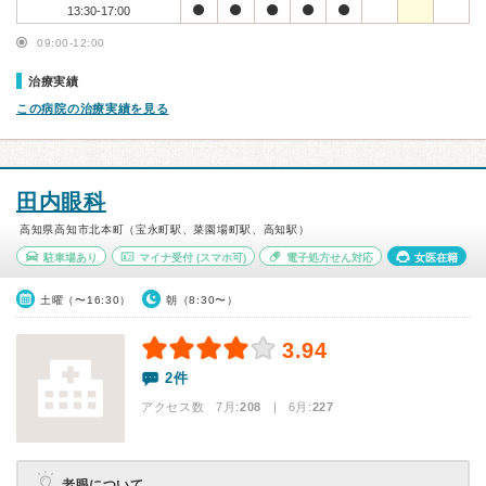
13:30-17:00
09:00-12:00
治療実績
この病院の治療実績を見る
田内眼科
高知県高知市北本町（宝永町駅、菜園場町駅、高知駅）
駐車場あり
マイナ受付
(スマホ可)
電子処方せん対応
女医在籍
土曜（〜16:30）
朝（8:30〜）
3.94
2件
アクセス数 7月:
208
| 6月:
227
老眼について