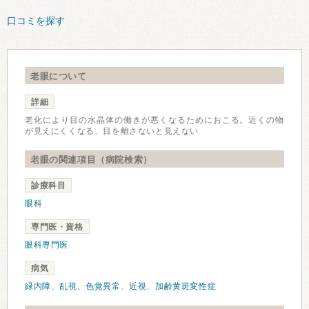
口コミを探す
老眼について
詳細
老化により目の水晶体の働きが悪くなるためにおこる。近くの物
が見えにくくなる、目を離さないと見えない
老眼の関連項目（病院検索）
診療科目
眼科
専門医・資格
眼科専門医
病気
緑内障
、
乱視
、
色覚異常
、
近視
、
加齢黄斑変性症