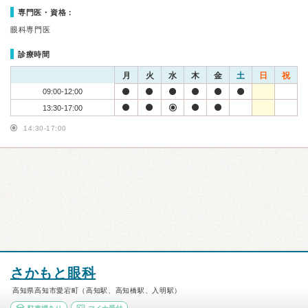
専門医・資格：
眼科専門医
診療時間
月
火
水
木
金
土
日
祝
09:00-12:00
13:30-17:00
14:30-17:00
さかもと眼科
高知県高知市愛宕町（高知駅、高知橋駅、入明駅）