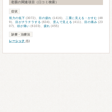
老眼の関連項目（口コミ検索）
症状
視力の低下
(3072)、
目の疲れ
(1416)、
二重に見える・かすむ
(48
9)、
目がチラチラする
(634)、
歪んで見える
(411)、
目の痛み
(23
07)、
頭が痛い
(6103)、
疲れ
(455)
診療・治療法
レーシック
(5)