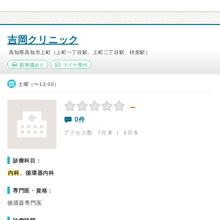
吉岡クリニック
高知県高知市上町（上町一丁目駅、上町二丁目駅、枡形駅）
駐車場あり
マイナ受付
土曜（〜13:00）
－
0件
アクセス数 7月:
8
| 6月:
5
診療科目：
内科
、循環器内科
専門医・資格：
循環器専門医