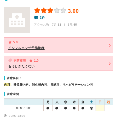
3.00
2件
アクセス数 7月:
31
| 6月:
45
5.0
インフルエンザ予防接種
予防接種
1.0
もう行きたくない
診療科目：
内科
、呼吸器内科、消化器内科、胃腸科、リハビリテーション科
診療時間
月
火
水
木
金
土
日
祝
09:00-18:00
09:00-13:00