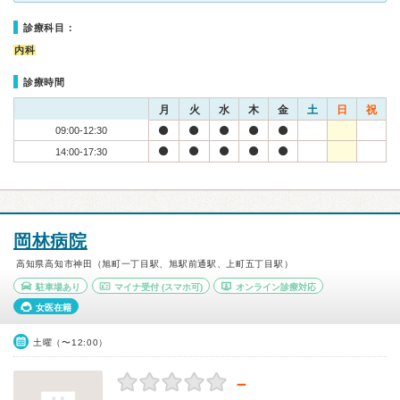
診療科目：
内科
診療時間
月
火
水
木
金
土
日
祝
09:00-12:30
14:00-17:30
岡林病院
高知県高知市神田（旭町一丁目駅、旭駅前通駅、上町五丁目駅）
駐車場あり
マイナ受付
(スマホ可)
オンライン診療対応
女医在籍
土曜（〜12:00）
－