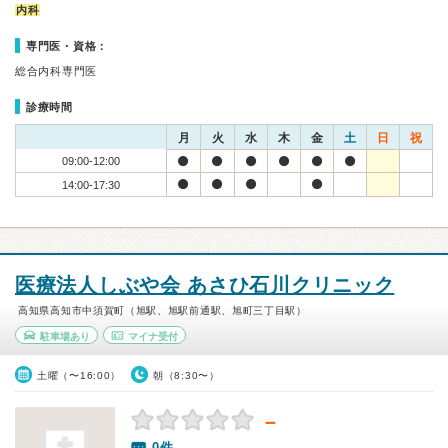
内科
専門医・資格：
総合内科専門医
診療時間
月
火
水
木
金
土
日
祝
09:00-12:00
14:00-17:30
医療法人しぶや会 あさひ石川クリニック
高知県高知市中須賀町（旭駅、旭駅前通駅、旭町三丁目駅）
駐車場あり
マイナ受付
土曜（〜16:00）
朝（8:30〜）
－
0件