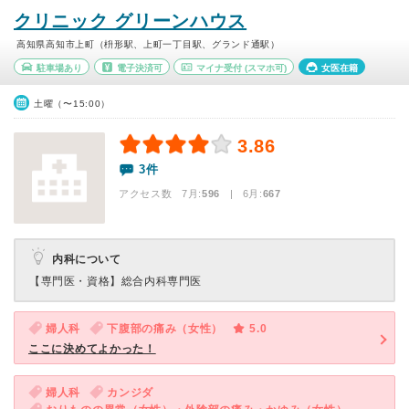
クリニック グリーンハウス
高知県高知市上町（枡形駅、上町一丁目駅、グランド通駅）
駐車場あり
電子決済可
マイナ受付
(スマホ可)
女医在籍
土曜（〜15:00）
3.86
3件
アクセス数 7月:
596
| 6月:
667
内科について
【専門医・資格】
総合内科専門医
婦人科
下腹部の痛み（女性）
5.0
ここに決めてよかった！
婦人科
カンジダ