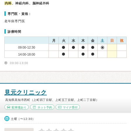
内科
、神経内科、脳神経外科
専門医・資格：
老年病専門医
診療時間
月
火
水
木
金
土
日
祝
09:00-12:30
14:00-18:00
09:00-13:00
見元クリニック
高知県高知市西町（上町四丁目駅、上町五丁目駅、上町二丁目駅）
駐車場あり
ネット予約
マイナ受付
土曜（〜12:30）