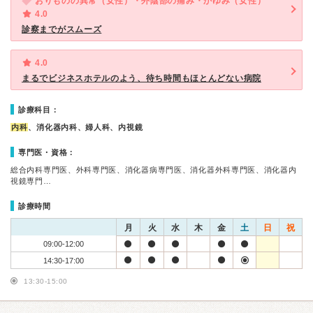
おりものの異常（女性）・外陰部の痛み・かゆみ（女性）
4.0
診察までがスムーズ
4.0
まるでビジネスホテルのよう、待ち時間もほとんどない病院
診療科目：
内科
、消化器内科、婦人科、内視鏡
専門医・資格：
総合内科専門医、外科専門医、消化器病専門医、消化器外科専門医、消化器内
視鏡専門…
診療時間
月
火
水
木
金
土
日
祝
09:00-12:00
14:30-17:00
13:30-15:00