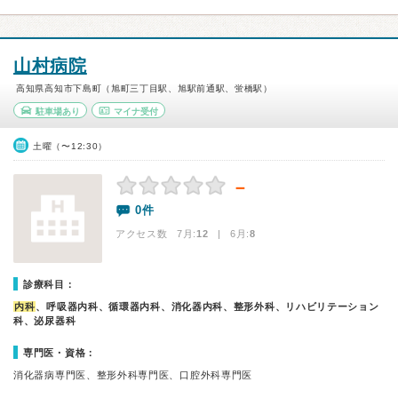
山村病院
高知県高知市下島町（旭町三丁目駅、旭駅前通駅、蛍橋駅）
駐車場あり
マイナ受付
土曜（〜12:30）
－
0件
アクセス数 7月:
12
| 6月:
8
診療科目：
内科
、呼吸器内科、循環器内科、消化器内科、整形外科、リハビリテーション
科、泌尿器科
専門医・資格：
消化器病専門医、整形外科専門医、口腔外科専門医