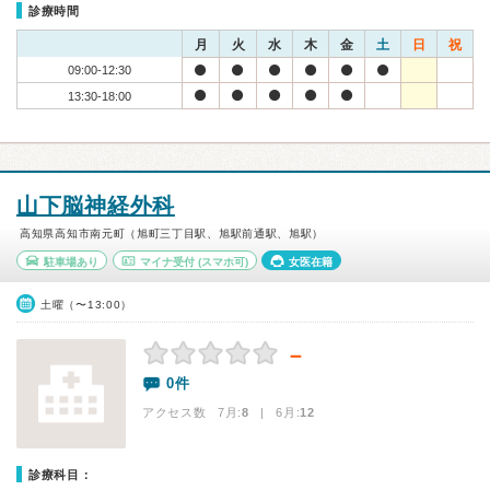
診療時間
月
火
水
木
金
土
日
祝
09:00-12:30
13:30-18:00
山下脳神経外科
高知県高知市南元町（旭町三丁目駅、旭駅前通駅、旭駅）
駐車場あり
マイナ受付
(スマホ可)
女医在籍
土曜（〜13:00）
－
0件
アクセス数 7月:
8
| 6月:
12
診療科目：