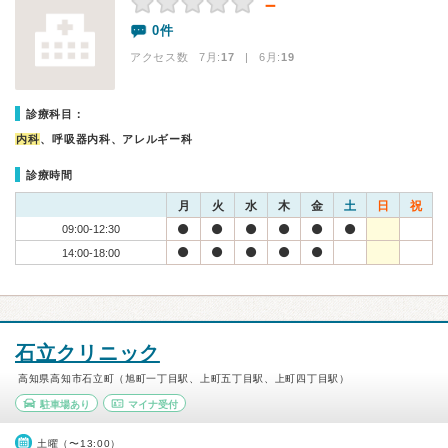
－
0件
アクセス数 7月:
17
| 6月:
19
診療科目：
内科
、呼吸器内科、アレルギー科
診療時間
月
火
水
木
金
土
日
祝
09:00-12:30
14:00-18:00
石立クリニック
高知県高知市石立町（旭町一丁目駅、上町五丁目駅、上町四丁目駅）
駐車場あり
マイナ受付
土曜（〜13:00）