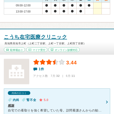
09:00-12:00
13:00-17:00
こうち在宅医療クリニック
高知県高知市上町（上町二丁目駅、上町一丁目駅、上町四丁目駅）
駐車場あり
マイナ受付
オンライン診療対応
3.44
1件
アクセス数 7月:
32
| 6月:
11
内科の口コミ
内科
腎不全
5.0
感謝
自宅での看取りを強く希望していた母。訪問看護さんからの勧めがあり訪問診療に切り替えましたが状態は悪化する一方で、姉や私、サポートしてくれていた方々の不信感がつのり、藁にもすがる思いで壷井先生にお願いし