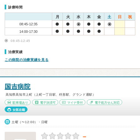
診療時間
月
火
水
木
金
土
日
祝
08:45-12:35
14:00-17:30
08:45-12:45
治療実績
この病院の治療実績を見る
国吉病院
高知県高知市上町（上町一丁目駅、枡形駅、グランド通駅）
駐車場あり
電子決済可
マイナ受付
電子処方せん対応
女医在籍
土曜（〜12:00）・日曜
－