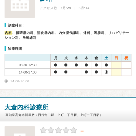
アクセス数 7月:
29
| 6月:
14
診療科目：
内科
、循環器内科、消化器内科、内分泌代謝科、外科、乳腺科、リハビリテー
ション科、放射線科
診療時間
月
火
水
木
金
土
日
祝
08:30-12:30
14:00-17:30
14:00-16:00
大倉内科診療所
高知県高知市新屋敷（円行寺口駅、上町二丁目駅、上町一丁目駅）
－