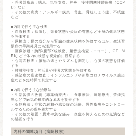
・呼吸器疾患：喘息、気管支炎、肺炎、慢性閉塞性肺疾患（COP
D）など
・その他の疾患：アレルギー疾患、貧血、骨粗しょう症、不眠症
など
■内科で行う主な検査
・血液検査：採血し、栄養状態や炎症の有無など全身の健康状態
を評価する
・尿検査：尿の成分から腎臓の健康状態を評価するほか、生活習
慣病の早期発見にも活用する
・画像診断：胸部/腹部X線検査、超音波検査（エコー）、CT、M
RIなどで体内の状態を視覚的に観察する
・心電図検査：脈拍の速さやリズムを測定し、心臓の状態を評価
する
・肺機能検査：肺活量や呼吸の状態を評価する
・感染症の迅速検査：インフルエンザや新型コロナウイルス感染
症などを短時間で判定する
■内科で行う主な治療法
・生活習慣の改善（非薬物療法）：食事療法、運動療法、禁煙指
導などで病気の根本的な原因を改善する
・薬物療法：症状の緩和や感染症の治療、慢性疾患をコントロー
ルするための薬を処方する
・その他の処置：脱水や急な痛み、炎症を抑えるための点滴など
の処置を行う
内科の関連項目（病院検索）