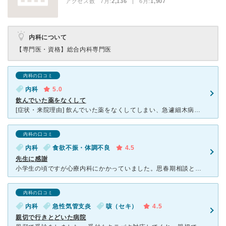
アクセス数 7月:
2,136
| 6月:
1,907
内科について
【専門医・資格】
総合内科専門医
内科の口コミ
内科
5.0
飲んでいた薬をなくして
[症状・来院理由] 飲んでいた薬をなくしてしまい、急遽細木病院の外来で薬を出してもらいました。 [医師の診断・治療法] 睡眠薬だったのですが、非常に丁寧に説明していただき、こちらを気遣ってく
内科の口コミ
内科
食欲不振・体調不良
4.5
先生に感謝
小学生の頃ですが心療内科にかかっていました。思春期相談と言ったところでしょうか？先生は1番に患者さんのことを考えてくれているのがよく分かり、母親と先生が話している間は看護師さんが一緒に遊んでくれたので
内科の口コミ
内科
急性気管支炎
咳（セキ）
4.5
親切で行きとどいた病院