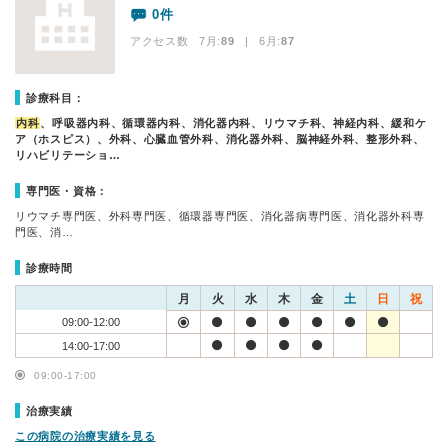
0件
アクセス数 7月:
89
| 6月:
87
診療科目：
内科
、呼吸器内科、循環器内科、消化器内科、リウマチ科、神経内科、緩和ケ
ア（ホスピス）、外科、心臓血管外科、消化器外科、脳神経外科、整形外科、
リハビリテーショ…
専門医・資格：
リウマチ専門医、外科専門医、循環器専門医、消化器病専門医、消化器外科専
門医、消…
診療時間
月
火
水
木
金
土
日
祝
09:00-12:00
14:00-17:00
09:00-17:00
治療実績
この病院の治療実績を見る