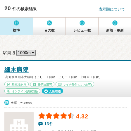
20
件の検索結果
表示順について
標準
★の数
レビュー数
新着・更新
駅周辺
細木病院
高知県高知市大膳町（上町二丁目駅、上町一丁目駅、上町四丁目駅）
駐車場あり
電子決済可
マイナ受付
(スマホ可)
オンライン診療対応
女医在籍
土曜（〜15:00）
4.32
13件