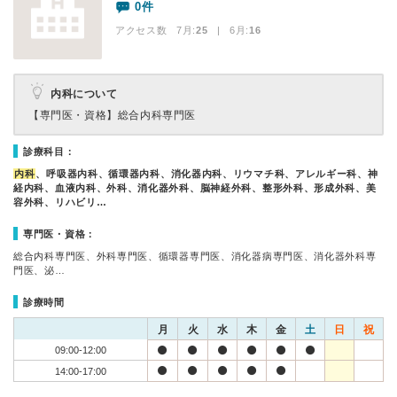
0件
アクセス数 7月:
25
| 6月:
16
内科について
【専門医・資格】
総合内科専門医
診療科目：
内科
、呼吸器内科、循環器内科、消化器内科、リウマチ科、アレルギー科、神
経内科、血液内科、外科、消化器外科、脳神経外科、整形外科、形成外科、美
容外科、リハビリ…
専門医・資格：
総合内科専門医、外科専門医、循環器専門医、消化器病専門医、消化器外科専
門医、泌…
診療時間
月
火
水
木
金
土
日
祝
09:00-12:00
14:00-17:00