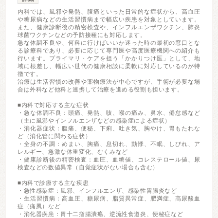
内科では、風邪や発熱、腹痛といった日常的な症状から、高血圧
や糖尿病などの生活習慣病まで幅広い疾患を対象としています。
また、健康診断後の精密検査や、インフルエンザワクチン、肺炎
球菌ワクチンなどの予防接種にも対応します。
急な体調不良や、何科に行けばいいか迷った時の最初の窓口とな
る診療科であり、必要に応じて専門医や高度医療機関への紹介も
行います。プライマリ・ケアを担う「かかりつけ医」として、地
域に根差し、幅広い世代の健康相談に柔軟に対応しているのが特
徴です。
治療は生活習慣の改善や薬物療法が中心ですが、手術が必要な場
合は外科など他科と連携して治療を進める役割も担います。
■内科で対応する主な症状
・急な体調不良：頭痛、発熱、咳、喉の痛み、鼻水、倦怠感など
（主に風邪やインフルエンザなどの感染症による症状）
・消化器症状：腹痛、便秘、下痢、吐き気、胸やけ、胃もたれな
ど（消化管に関わる症状）
・全身の不調：めまい、胸痛、息切れ、動悸、不眠、しびれ、ア
レルギー、急激な体重変化、むくみなど
・健康診断後の精密検査：血圧、血糖値、コレステロール値、尿
検査などの数値異常（自覚症状がない場合も含む）
■内科で診療する主な疾患
・急性感染症：風邪、インフルエンザ、感染性胃腸炎など
・生活習慣病：高血圧、糖尿病、脂質異常症、肥満症、高尿酸血
症（痛風）など
・消化器疾患：胃十二指腸潰瘍、逆流性食道炎、便秘症など