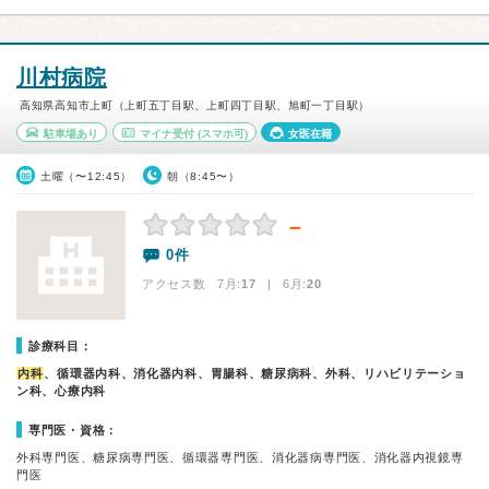
川村病院
高知県高知市上町（上町五丁目駅、上町四丁目駅、旭町一丁目駅）
駐車場あり
マイナ受付
(スマホ可)
女医在籍
土曜（〜12:45）
朝（8:45〜）
－
0件
アクセス数 7月:
17
| 6月:
20
診療科目：
内科
、循環器内科、消化器内科、胃腸科、糖尿病科、外科、リハビリテーショ
ン科、心療内科
専門医・資格：
外科専門医、糖尿病専門医、循環器専門医、消化器病専門医、消化器内視鏡専
門医