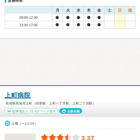
診療時間
月
火
水
木
金
土
日
祝
09:00-12:30
13:30-17:00
上町病院
高知県高知市上町（枡形駅、上町一丁目駅、上町二丁目駅）
駐車場あり
マイナ受付
女医在籍
土曜（〜12:00）
3.37