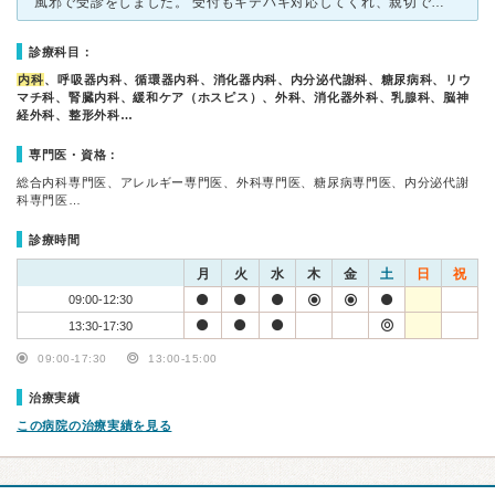
風邪で受診をしました。 受付もキテパキ対応してくれ、親切で良かったです。 待ち時間１０分ほどでさほど、混み合ってはいなかったです。 実は、咳がでており他の病院を受診しましたが薬が合わないのか
診療科目：
内科
、呼吸器内科、循環器内科、消化器内科、内分泌代謝科、糖尿病科、リウ
マチ科、腎臓内科、緩和ケア（ホスピス）、外科、消化器外科、乳腺科、脳神
経外科、整形外科…
専門医・資格：
総合内科専門医、アレルギー専門医、外科専門医、糖尿病専門医、内分泌代謝
科専門医…
診療時間
月
火
水
木
金
土
日
祝
09:00-12:30
13:30-17:30
09:00-17:30
13:00-15:00
治療実績
この病院の治療実績を見る