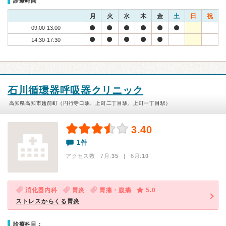
診療時間
月
火
水
木
金
土
日
祝
09:00-13:00
14:30-17:30
石川循環器呼吸器クリニック
高知県高知市越前町（円行寺口駅、上町二丁目駅、上町一丁目駅）
3.40
1件
アクセス数 7月:
35
| 6月:
10
消化器内科
胃炎
胃痛・腹痛
5.0
ストレスからくる胃炎
診療科目：