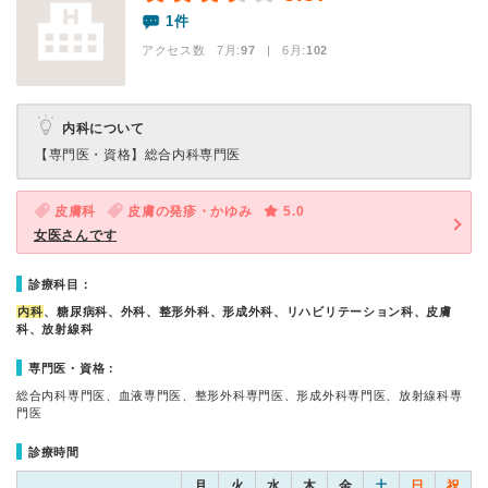
1件
アクセス数 7月:
97
| 6月:
102
内科について
【専門医・資格】
総合内科専門医
皮膚科
皮膚の発疹・かゆみ
5.0
女医さんです
診療科目：
内科
、糖尿病科、外科、整形外科、形成外科、リハビリテーション科、皮膚
科、放射線科
専門医・資格：
総合内科専門医、血液専門医、整形外科専門医、形成外科専門医、放射線科専
門医
診療時間
月
火
水
木
金
土
日
祝