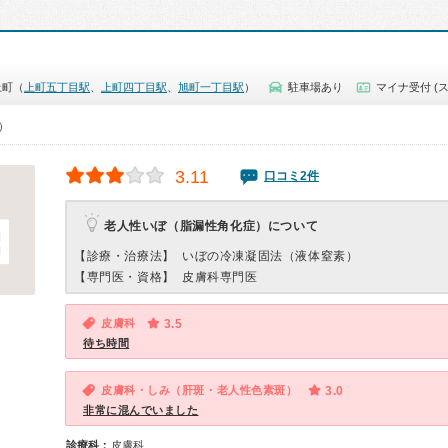
上町（
上町五丁目駅
、
上町四丁目駅
、
旭町一丁目駅
）
駐車場あり
マイナ受付 (
0）
3.11
口コミ2件
老人性いぼ（脂漏性角化症）について
【診療・治療法】
いぼの冷凍凝固法（液体窒素）
【専門医・資格】
皮膚科専門医
皮膚科
3.5
待ち時間
皮膚科・しみ（肝斑・老人性色素斑）
3.0
非常に混んでいました
診療科：
皮膚科