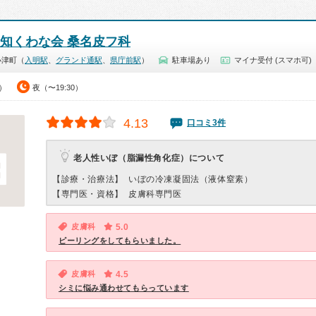
高知くわな会 桑名皮フ科
小津町（
入明駅
、
グランド通駅
、
県庁前駅
）
駐車場あり
マイナ受付 (スマホ可)
0）
夜（〜19:30）
4.13
口コミ3件
老人性いぼ（脂漏性角化症）について
【診療・治療法】
いぼの冷凍凝固法（液体窒素）
【専門医・資格】
皮膚科専門医
皮膚科
5.0
ピーリングをしてもらいました。
皮膚科
4.5
シミに悩み通わせてもらっています