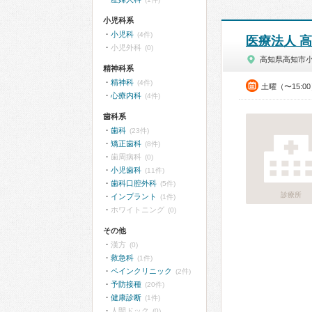
小児科系
小児科
(4件)
医療法人 
小児外科
(0)
高知県高知市
精神科系
精神科
(4件)
土曜（〜15:0
心療内科
(4件)
歯科系
歯科
(23件)
矯正歯科
(8件)
歯周病科
(0)
小児歯科
(11件)
歯科口腔外科
(5件)
診療所
インプラント
(1件)
ホワイトニング
(0)
その他
漢方
(0)
救急科
(1件)
ペインクリニック
(2件)
予防接種
(20件)
健康診断
(1件)
人間ドック
(0)