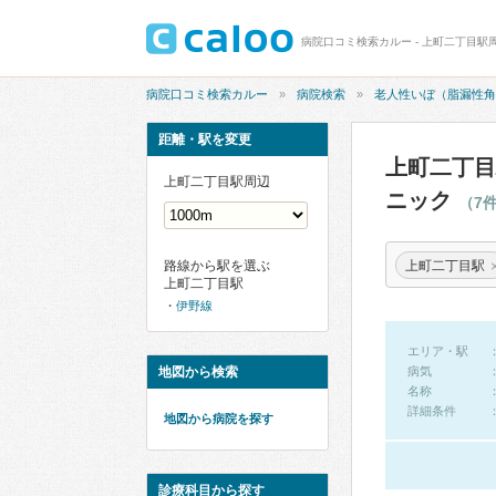
病院口コミ検索カルー
病院検索
老人性いぼ（脂漏性角
距離・駅を変更
上町二丁目
上町二丁目駅周辺
ニック
（7
上町二丁目駅
路線から駅を選ぶ
上町二丁目駅
伊野線
エリア・駅
地図から検索
病気
名称
詳細条件
地図から病院を探す
診療科目から探す