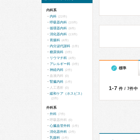
内科系
内科
(22件)
呼吸器内科
(10件)
循環器内科
(9件)
消化器内科
(13件)
胃腸科
(4件)
内分泌代謝科
(1件)
糖尿病科
(3件)
リウマチ科
(4件)
アレルギー科
(3件)
標準
神経内科
(2件)
血液内科
(0)
腎臓内科
(1件)
1-7
人工透析
(0)
件 / 7件中
緩和ケア（ホスピス）
(2件)
外科系
外科
(7件)
呼吸器外科
(0)
心臓血管外科
(1件)
消化器外科
(2件)
乳腺科
(1件)