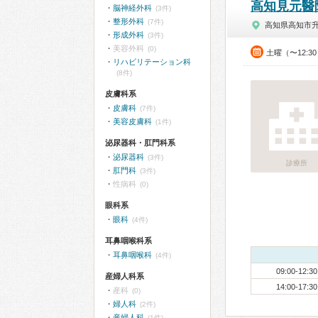
高知見元醫
脳神経外科
(3件)
整形外科
(7件)
高知県高知市
形成外科
(3件)
美容外科
(0)
土曜（〜12:3
リハビリテーション科
(8件)
皮膚科系
皮膚科
(7件)
美容皮膚科
(1件)
泌尿器科・肛門科系
泌尿器科
(3件)
診療所
肛門科
(3件)
性病科
(0)
眼科系
眼科
(4件)
耳鼻咽喉科系
耳鼻咽喉科
(4件)
09:00-12:30
産婦人科系
14:00-17:30
産科
(0)
婦人科
(2件)
産婦人科
(1件)