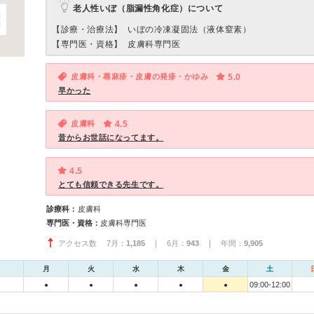
老人性いぼ（脂漏性角化症）について
【診療・治療法】
いぼの冷凍凝固法（液体窒素）
【専門医・資格】
皮膚科専門医
皮膚科・蕁麻疹・皮膚の発疹・かゆみ
5.0
早かった
皮膚科
4.5
昔からお世話になってます。
4.5
とても信頼できる先生です。
診療科：
皮膚科
専門医・資格：
皮膚科専門医
アクセス数 7月：
1,185
| 6月：
943
| 年間：
9,905
月
火
水
木
金
土
09:00-12:00
●
●
●
●
●