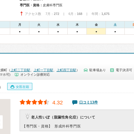
専門医・資格：
皮膚科専門医
アクセス数 7月：
272
| 6月：
168
| 年間：
1,675
月
火
水
木
金
土
●
●
●
●
●
●
大膳町（
上町二丁目駅
、
上町一丁目駅
、
上町四丁目駅
）
駐車場あり
電子決済可
マホ可)
オンライン診療対応
女医在籍
0）
4.32
口コミ13件
老人性いぼ（脂漏性角化症）について
【専門医・資格】
形成外科専門医