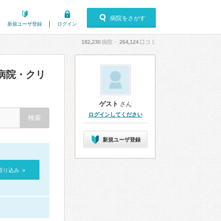
病院をさがす
新規ユーザ登録
ログイン
182,230
病院・
264,124
口コミ
病院・クリ
ゲスト
さん
ログインしてください
新規ユーザ登録
絞り込み »