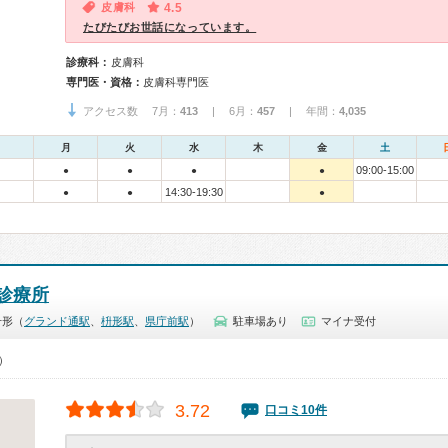
皮膚科
4.5
たびたびお世話になっています。
診療科：
皮膚科
専門医・資格：
皮膚科専門医
アクセス数 7月：
413
| 6月：
457
| 年間：
4,035
月
火
水
木
金
土
09:00-15:00
●
●
●
●
14:30-19:30
●
●
●
診療所
升形（
グランド通駅
、
枡形駅
、
県庁前駅
）
駐車場あり
マイナ受付
0）
3.72
口コミ10件