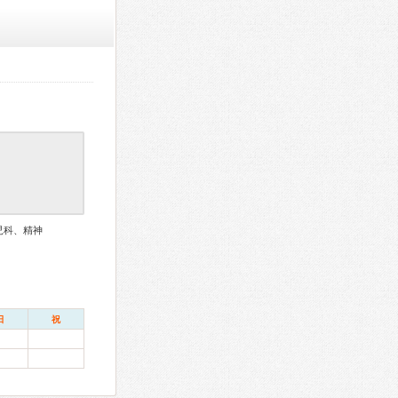
児科、精神
日
祝