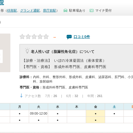
院
升形（
枡形駅
、
グランド通駅
、
県庁前駅
）
駐車場あり
マイナ受付
0）
－
口コミ0件
老人性いぼ（脂漏性角化症）について
【診療・治療法】
いぼの冷凍凝固法（液体窒素）
【専門医・資格】
形成外科専門医、皮膚科専門医
診療科：
内科、外科、整形外科、形成外科、皮膚科、泌尿器科、肛門科、小
科、放射線科
専門医・資格：
形成外科専門医、皮膚科専門医
アクセス数 7月：
26
| 6月：
32
| 年間：
261
月
火
水
木
金
土
09:00-12:00
●
●
●
●
●
●
●
●