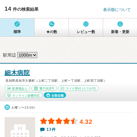
14
件の検索結果
表示順について
標準
★の数
レビュー数
新着・更新
駅周辺
細木病院
高知県高知市大膳町（上町二丁目駅、上町一丁目駅、上町四丁目駅）
駐車場あり
電子決済可
マイナ受付
(スマホ可)
オンライン診療対応
女医在籍
土曜（〜15:00）
4.32
13件