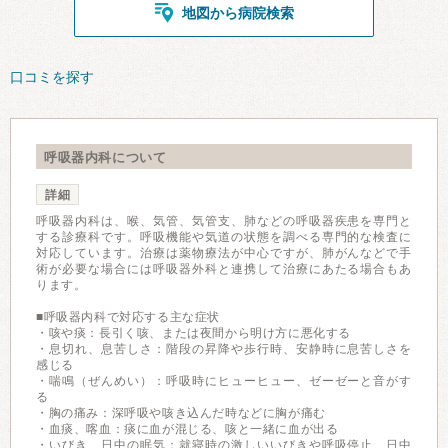
地図から病院検索
口コミを探す
呼吸器内科について
詳細
呼吸器内科は、喉、気管、気管支、肺などの呼吸器疾患を専門と
する診療科です。呼吸機能や気道の状態を調べる専門的な検査に
対応しています。治療は薬物療法が中心ですが、肺がんなどで手
術が必要な場合には呼吸器外科と連携して治療にあたる場合もあ
ります。
■呼吸器内科で対応する主な症状
・咳や痰：長引く咳、または夜間から明け方に悪化する
・息切れ、息苦しさ：階段の昇降や歩行時、安静時に息苦しさを
感じる
・喘鳴（ぜんめい）：呼吸時にヒューヒュー、ゼーゼーと音がす
る
・胸の痛み：深呼吸や咳き込んだ時などに胸が痛む
・血痰、喀血：痰に血が混じる、咳と一緒に血が出る
・いびき、日中の眠気：就寝時の激しいいびきや呼吸停止、日中