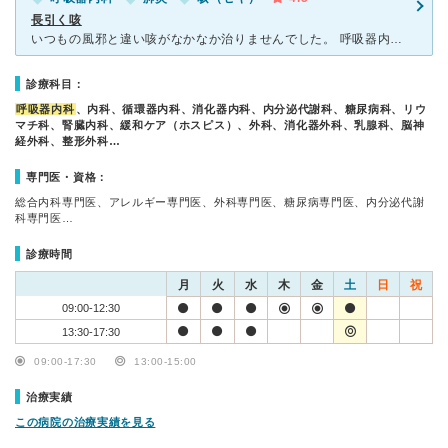
長引く咳
いつもの風邪と違い咳がなかなか治りませんでした。 呼吸器内科がある病院を探していましたら 咳外来があることを知り受診。 ぜんそくの検査や血液検査をした結果 肺炎になっていました。 普通の
診療科目：
呼吸器内科
、内科、循環器内科、消化器内科、内分泌代謝科、糖尿病科、リウ
マチ科、腎臓内科、緩和ケア（ホスピス）、外科、消化器外科、乳腺科、脳神
経外科、整形外科…
専門医・資格：
総合内科専門医、アレルギー専門医、外科専門医、糖尿病専門医、内分泌代謝
科専門医…
診療時間
月
火
水
木
金
土
日
祝
09:00-12:30
13:30-17:30
09:00-17:30
13:00-15:00
治療実績
この病院の治療実績を見る