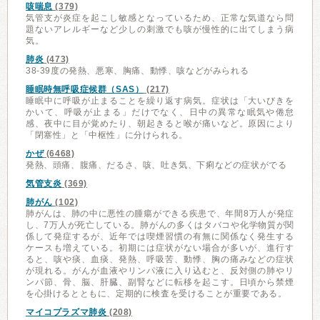
咳喘息
(379)
気管支が炎症を起こし敏感となっているため、正常な気道なら問
題ないアレルギーなど少しの刺激でも咳が慢性的に出てしまう病
気。
肺炎
(473)
38-39度の発熱、悪寒、胸痛、動悸、咳などがみられる
睡眠時無呼吸症候群（SAS）
(217)
睡眠中に呼吸が止まることを繰り返す病気。症状は「大いびきを
かいて、呼吸が止まる」だけでなく、日中の異常な眠気や倦怠
感、夜中に目が覚めたり、朝起きると喉が痛いなど。原因により
「閉塞性」と「中枢性」に分けられる。
かぜ
(6468)
発熱、頭痛、腹痛、だるさ、咳、吐き気、下痢などの症状がでる
気管支炎
(369)
肺がん
(102)
肺がんは、肺の中に悪性の腫瘍ができる疾患で、年間8万人が発症
し、7万人が死亡している。肺がんの多くはタバコや化学物質が関
係して発症するが、近年では喫煙習慣の有無に関係なく発生する
ケースも増えている。初期には症状がない場合が多いが、進行す
ると、咳や痰、血痰、発熱、呼吸苦、動悸、胸の痛みなどの症状
が現れる。がんが血液やリンパ液に入り込むと、反対側の肺やリ
ンパ節、骨、脳、肝臓、副腎などに転移を起こす。日頃から禁煙
を心掛けるとともに、定期的に検査を受けることが重要である。
マイコプラズマ肺炎
(208)