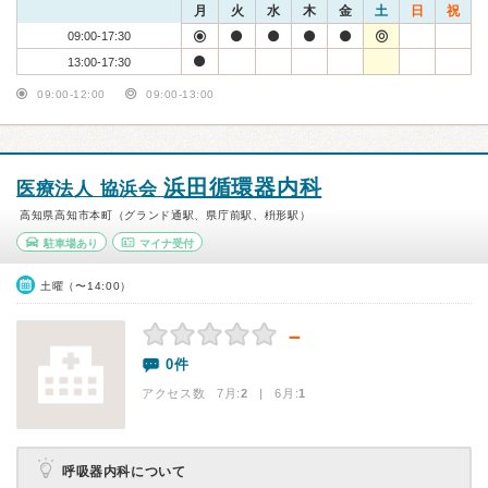
月
火
水
木
金
土
日
祝
09:00-17:30
13:00-17:30
09:00-12:00
09:00-13:00
浜田循環器内科
医療法人 協浜会
高知県高知市本町（グランド通駅、県庁前駅、枡形駅）
駐車場あり
マイナ受付
土曜（〜14:00）
－
0件
アクセス数 7月:
2
| 6月:
1
呼吸器内科について