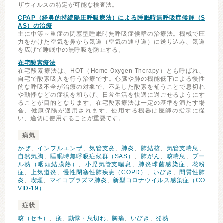
ザウィルスの特定が可能な検査法。
CPAP（経鼻的持続陽圧呼吸療法）による睡眠時無呼吸症候群（S
AS）の治療
主に中等～重症の閉塞型睡眠時無呼吸症候群の治療法。機械で圧
力をかけた空気を鼻から気道（空気の通り道）に送り込み、気道
を広げて睡眠中の無呼吸を防止する。
在宅酸素療法
在宅酸素療法は、HOT（Home Oxygen Therapy）とも呼ばれ、
自宅で酸素吸入を行う治療です。心臓や肺の機能低下による慢性
的な呼吸不全が治療の対象で、不足した酸素を補うことで息切れ
や動悸などの症状を和らげ、日常生活を快適に過ごせるようにす
ることが目的となります。在宅酸素療法は一定の基準を満たす場
合、健康保険が適用されます。使用する機器は医師の指示に従
い、適切に使用することが重要です。
病気
かぜ
、
インフルエンザ
、
気管支炎
、
肺炎
、
肺結核
、
気管支喘息
、
自然気胸
、
睡眠時無呼吸症候群（SAS）
、
肺がん
、
咳喘息
、
プー
ル熱（咽頭結膜熱）
、
小児気管支喘息
、
肺炎球菌感染症
、
花粉
症
、
上気道炎
、
慢性閉塞性肺疾患（COPD）
、
いびき
、
間質性肺
炎
、
喫煙
、
マイコプラズマ肺炎
、
新型コロナウイルス感染症（CO
VID-19）
症状
咳（セキ）
、
痰
、
動悸・息切れ
、
胸痛
、
いびき
、
発熱