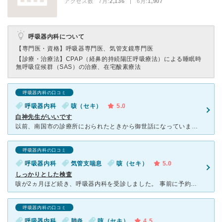
アクセス数 7月:
2,136
| 6月:
1,907
呼吸器内科について
【専門医・資格】
呼吸器専門医、気管支鏡専門医
【診療・治療法】
CPAP（経鼻的持続陽圧呼吸療法）による睡眠時
無呼吸症候群（SAS）の治療、在宅酸素療法
呼吸器内科の口コミ
呼吸器内科
咳（セキ）
5.0
白神先生がいいです
以前、南国市の診療所におられたときから御世話になっています。 私は喘息持ちなのですが、たった一度の診察と血液検査だけで、ピンポイントで効く薬を出してもらえました。 喘息持ちの方ならおわかりになるか
呼吸器内科の口コミ
呼吸器内科
気管支喘息
咳（セキ）
5.0
しっかりとした検査
咳が2ヵ月ほど続き、呼吸器内科を受診しました。 事前に予約ができたことより、待ち時間もほとんどなく、スムーズに診察を受けることができました。 当初は風邪の症状があったので、咳だけが抜けてい
呼吸器内科の口コミ
呼吸器内科
肺炎
咳（セキ）
4.5