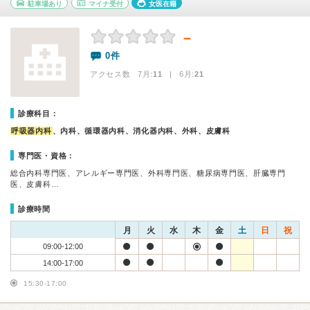
駐車場あり
マイナ受付
女医在籍
－
0件
アクセス数 7月:
11
| 6月:
21
診療科目：
呼吸器内科
、内科、循環器内科、消化器内科、外科、皮膚科
専門医・資格：
総合内科専門医、アレルギー専門医、外科専門医、糖尿病専門医、肝臓専門
医、皮膚科…
診療時間
月
火
水
木
金
土
日
祝
09:00-12:00
14:00-17:00
15:30-17:00