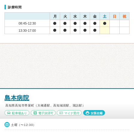
診療時間
月
火
水
木
金
土
日
祝
08:45-12:30
13:30-17:00
島本病院
高知県高知市帯屋町（大橋通駅、高知城前駅、堀詰駅）
駐車場あり
電子決済可
マイナ受付
女医在籍
土曜（〜12:30）