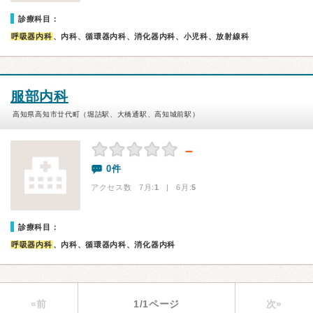
診療科目：
呼吸器内科
、内科、循環器内科、消化器内科、小児科、放射線科
服部内科
高知県高知市廿代町（堀詰駅、大橋通駅、高知城前駅）
－
0件
アクセス数 7月:
1
| 6月:
5
診療科目：
呼吸器内科
、内科、循環器内科、消化器内科
«前
1/1ページ
次»