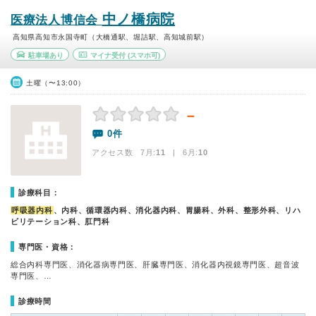
中ノ橋病院
医療法人博信会
高知県高知市永国寺町（大橋通駅、堀詰駅、高知城前駅）
駐車場あり
マイナ受付
(スマホ可)
土曜（〜13:00）
－
0件
アクセス数 7月:
11
| 6月:
10
診療科目：
呼吸器内科
、内科、循環器内科、消化器内科、胃腸科、外科、整形外科、リハ
ビリテーション科、肛門科
専門医・資格：
総合内科専門医、消化器病専門医、肝臓専門医、消化器内視鏡専門医、超音波
専門医、…
診療時間