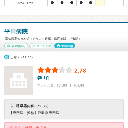
13:30-17:00
平田病院
高知県高知市本町（グランド通駅、県庁前駅、枡形駅）
駐車場あり
マイナ受付
女医在籍
土曜（〜12:30）
2.78
1件
アクセス数 7月:
53
| 6月:
50
呼吸器内科について
【専門医・資格】
呼吸器専門医
リウマチ科
2.0