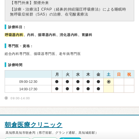
【専門外来】
禁煙外来
【診療・治療法】
CPAP（経鼻的持続陽圧呼吸療法）による睡眠時
無呼吸症候群（SAS）の治療、在宅酸素療法
診療科目：
呼吸器内科
、内科、循環器内科、消化器内科、胃腸科
専門医・資格：
総合内科専門医、循環器専門医、老年病専門医
診療時間
月
火
水
木
金
土
日
祝
09:00-12:30
14:00-17:30
09:00-14:00
朝倉医療クリニック
高知県高知市朝倉丙（県庁前駅、グランド通駅、高知城前駅）