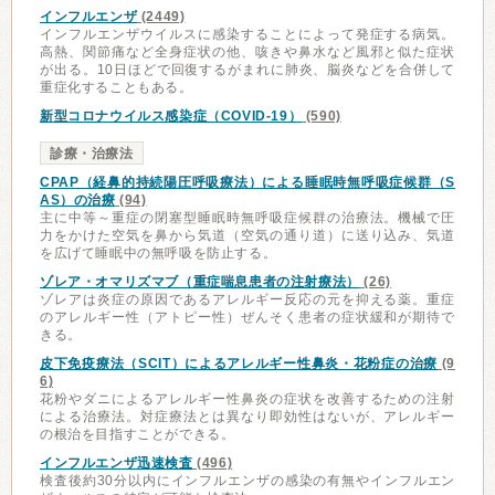
インフルエンザ
(2449)
インフルエンザウイルスに感染することによって発症する病気。
高熱、関節痛など全身症状の他、咳きや鼻水など風邪と似た症状
が出る。10日ほどで回復するがまれに肺炎、脳炎などを合併して
重症化することもある。
新型コロナウイルス感染症（COVID-19）
(590)
診療・治療法
CPAP（経鼻的持続陽圧呼吸療法）による睡眠時無呼吸症候群（S
AS）の治療
(94)
主に中等～重症の閉塞型睡眠時無呼吸症候群の治療法。機械で圧
力をかけた空気を鼻から気道（空気の通り道）に送り込み、気道
を広げて睡眠中の無呼吸を防止する。
ゾレア・オマリズマブ（重症喘息患者の注射療法）
(26)
ゾレアは炎症の原因であるアレルギー反応の元を抑える薬。重症
のアレルギー性（アトピー性）ぜんそく患者の症状緩和が期待で
きる。
皮下免疫療法（SCIT）によるアレルギー性鼻炎・花粉症の治療
(9
6)
花粉やダニによるアレルギー性鼻炎の症状を改善するための注射
による治療法。対症療法とは異なり即効性はないが、アレルギー
の根治を目指すことができる。
インフルエンザ迅速検査
(496)
検査後約30分以内にインフルエンザの感染の有無やインフルエン