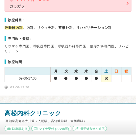
ガラガラ
診療科目：
呼吸器内科
、内科、リウマチ科、整形外科、リハビリテーション科
専門医・資格：
リウマチ専門医、呼吸器専門医、呼吸器外科専門医、整形外科専門医、リハビ
リテーシ…
診療時間
月
火
水
木
金
土
日
祝
09:00-17:30
09:00-12:30
高松内科クリニック
高知県高知市大川筋（入明駅、高知城前駅、大橋通駅）
駐車場あり
マイナ受付
(スマホ可)
電子処方せん対応