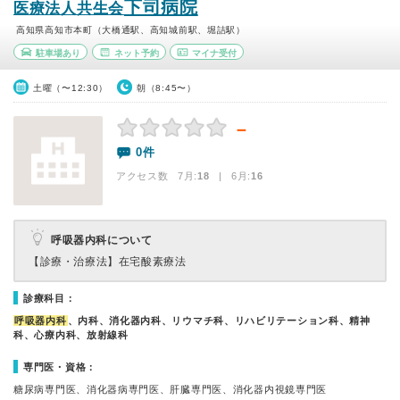
下司病院
医療法人共生会
高知県高知市本町（大橋通駅、高知城前駅、堀詰駅）
駐車場あり
ネット予約
マイナ受付
土曜（〜12:30）
朝（8:45〜）
－
0件
アクセス数 7月:
18
| 6月:
16
呼吸器内科について
【診療・治療法】
在宅酸素療法
診療科目：
呼吸器内科
、内科、消化器内科、リウマチ科、リハビリテーション科、精神
科、心療内科、放射線科
専門医・資格：
糖尿病専門医、消化器病専門医、肝臓専門医、消化器内視鏡専門医