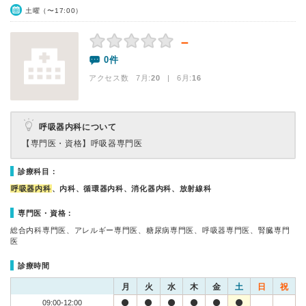
土曜（〜17:00）
－
0件
アクセス数 7月:
20
| 6月:
16
呼吸器内科について
【専門医・資格】
呼吸器専門医
診療科目：
呼吸器内科
、内科、循環器内科、消化器内科、放射線科
専門医・資格：
総合内科専門医、アレルギー専門医、糖尿病専門医、呼吸器専門医、腎臓専門
医
診療時間
月
火
水
木
金
土
日
祝
09:00-12:00