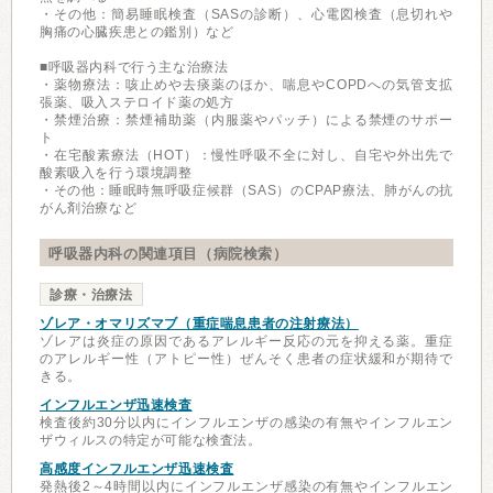
・その他：簡易睡眠検査（SASの診断）、心電図検査（息切れや
胸痛の心臓疾患との鑑別）など
■呼吸器内科で行う主な治療法
・薬物療法：咳止めや去痰薬のほか、喘息やCOPDへの気管支拡
張薬、吸入ステロイド薬の処方
・禁煙治療：禁煙補助薬（内服薬やパッチ）による禁煙のサポー
ト
・在宅酸素療法（HOT）：慢性呼吸不全に対し、自宅や外出先で
酸素吸入を行う環境調整
・その他：睡眠時無呼吸症候群（SAS）のCPAP療法、肺がんの抗
がん剤治療など
呼吸器内科の関連項目（病院検索）
診療・治療法
ゾレア・オマリズマブ（重症喘息患者の注射療法）
ゾレアは炎症の原因であるアレルギー反応の元を抑える薬。重症
のアレルギー性（アトピー性）ぜんそく患者の症状緩和が期待で
きる。
インフルエンザ迅速検査
検査後約30分以内にインフルエンザの感染の有無やインフルエン
ザウィルスの特定が可能な検査法。
高感度インフルエンザ迅速検査
発熱後2～4時間以内にインフルエンザ感染の有無やインフルエン