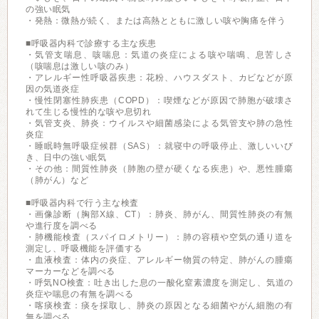
の強い眠気
・発熱：微熱が続く、または高熱とともに激しい咳や胸痛を伴う
■呼吸器内科で診療する主な疾患
・気管支喘息、咳喘息：気道の炎症による咳や喘鳴、息苦しさ
（咳喘息は激しい咳のみ）
・アレルギー性呼吸器疾患：花粉、ハウスダスト、カビなどが原
因の気道炎症
・慢性閉塞性肺疾患（COPD）：喫煙などが原因で肺胞が破壊さ
れて生じる慢性的な咳や息切れ
・気管支炎、肺炎：ウイルスや細菌感染による気管支や肺の急性
炎症
・睡眠時無呼吸症候群（SAS）：就寝中の呼吸停止、激しいいび
き、日中の強い眠気
・その他：間質性肺炎（肺胞の壁が硬くなる疾患）や、悪性腫瘍
（肺がん）など
■呼吸器内科で行う主な検査
・画像診断（胸部X線、CT）：肺炎、肺がん、間質性肺炎の有無
や進行度を調べる
・肺機能検査（スパイロメトリー）：肺の容積や空気の通り道を
測定し、呼吸機能を評価する
・血液検査：体内の炎症、アレルギー物質の特定、肺がんの腫瘍
マーカーなどを調べる
・呼気NO検査：吐き出した息の一酸化窒素濃度を測定し、気道の
炎症や喘息の有無を調べる
・喀痰検査：痰を採取し、肺炎の原因となる細菌やがん細胞の有
無を調べる