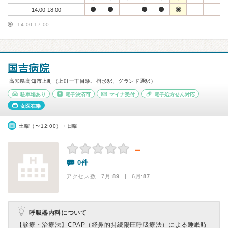
14:00-18:00
14:00-17:00
国吉病院
高知県高知市上町（上町一丁目駅、枡形駅、グランド通駅）
駐車場あり
電子決済可
マイナ受付
電子処方せん対応
女医在籍
土曜（〜12:00）・日曜
－
0件
アクセス数 7月:
89
| 6月:
87
呼吸器内科について
【診療・治療法】
CPAP（経鼻的持続陽圧呼吸療法）による睡眠時