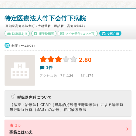
特定医療法人竹下会竹下病院
高知県高知市与力町（大橋通駅、堀詰駅、高知城前駅）
駐車場あり
電子決済可
マイナ受付
(スマホ可)
女医在籍
土曜（〜12:05）
2.80
1件
アクセス数 7月:
124
| 6月:
174
呼吸器内科について
【診療・治療法】
CPAP（経鼻的持続陽圧呼吸療法）による睡眠時
無呼吸症候群（SAS）の治療、在宅酸素療法
2.0
事務とはいえ