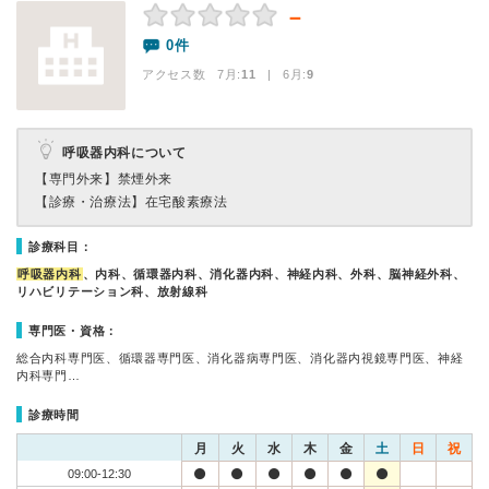
－
0件
アクセス数 7月:
11
| 6月:
9
呼吸器内科について
【専門外来】
禁煙外来
【診療・治療法】
在宅酸素療法
診療科目：
呼吸器内科
、内科、循環器内科、消化器内科、神経内科、外科、脳神経外科、
リハビリテーション科、放射線科
専門医・資格：
総合内科専門医、循環器専門医、消化器病専門医、消化器内視鏡専門医、神経
内科専門…
診療時間
月
火
水
木
金
土
日
祝
09:00-12:30