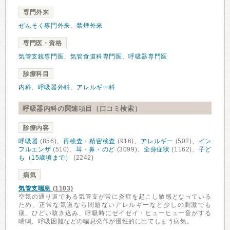
専門外来
ぜんそく専門外来
、
禁煙外来
専門医・資格
気管支鏡専門医
、
気管食道科専門医
、
呼吸器専門医
診療科目
内科
、
呼吸器外科
、
アレルギー科
呼吸器内科の関連項目（口コミ検索）
診療内容
呼吸器
(856)、
再検査・精密検査
(916)、
アレルギー
(502)、
イン
フルエンザ
(510)、
耳・鼻・のど
(3099)、
全身症状
(1162)、
子ど
も（15歳頃まで）
(2242)
病気
気管支喘息
(1103)
空気の通り道である気管支が常に炎症を起こし敏感となっている
ため、正常な気道なら問題ないアレルギーなど少しの刺激でも
痰、ひどい咳き込み、呼吸時にゼイゼイ・ヒューヒュー音がする
喘鳴、呼吸困難などの喘息発作が慢性的に出てしまう病気。