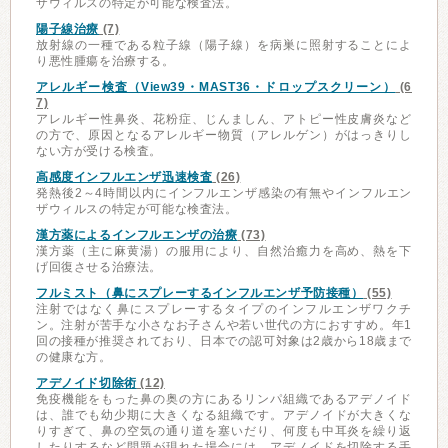
ザウィルスの特定が可能な検査法。
陽子線治療
(7)
放射線の一種である粒子線（陽子線）を病巣に照射することによ
り悪性腫瘍を治療する。
アレルギー検査（View39・MAST36・ドロップスクリーン）
(6
7)
アレルギー性鼻炎、花粉症、じんましん、アトピー性皮膚炎など
の方で、原因となるアレルギー物質（アレルゲン）がはっきりし
ない方が受ける検査。
高感度インフルエンザ迅速検査
(26)
発熱後2～4時間以内にインフルエンザ感染の有無やインフルエン
ザウィルスの特定が可能な検査法。
漢方薬によるインフルエンザの治療
(73)
漢方薬（主に麻黄湯）の服用により、自然治癒力を高め、熱を下
げ回復させる治療法。
フルミスト（鼻にスプレーするインフルエンザ予防接種）
(55)
注射ではなく鼻にスプレーするタイプのインフルエンザワクチ
ン。注射が苦手な小さなお子さんや若い世代の方におすすめ。年1
回の接種が推奨されており、日本での認可対象は2歳から18歳まで
の健康な方。
アデノイド切除術
(12)
免疫機能をもった鼻の奥の方にあるリンパ組織であるアデノイド
は、誰でも幼少期に大きくなる組織です。アデノイドが大きくな
りすぎて、鼻の空気の通り道を塞いだり、何度も中耳炎を繰り返
したりするなど問題が現れた場合には、アデノイドを切除する手