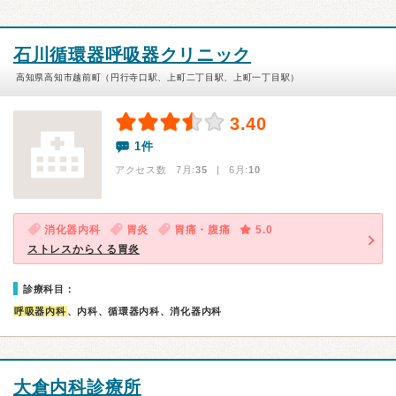
石川循環器呼吸器クリニック
高知県高知市越前町（円行寺口駅、上町二丁目駅、上町一丁目駅）
3.40
1件
アクセス数 7月:
35
| 6月:
10
消化器内科
胃炎
胃痛・腹痛
5.0
ストレスからくる胃炎
診療科目：
呼吸器内科
、内科、循環器内科、消化器内科
大倉内科診療所