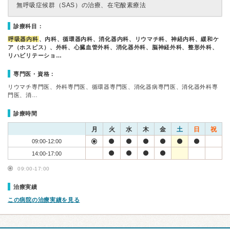
無呼吸症候群（SAS）の治療、在宅酸素療法
診療科目：
呼吸器内科
、内科、循環器内科、消化器内科、リウマチ科、神経内科、緩和ケ
ア（ホスピス）、外科、心臓血管外科、消化器外科、脳神経外科、整形外科、
リハビリテーショ…
専門医・資格：
リウマチ専門医、外科専門医、循環器専門医、消化器病専門医、消化器外科専
門医、消…
診療時間
月
火
水
木
金
土
日
祝
09:00-12:00
14:00-17:00
09:00-17:00
治療実績
この病院の治療実績を見る