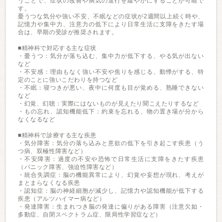
うことで、症状の改善や病気の進行を緩やかにすることが可能で
す。
憂うつな気分や強い不安、不眠などの症状が2週間以上続く時や、
記憶力や集中力、注意力の低下により日常生活に支障をきたす場
合は、早期の受診が推奨されます。
■精神科で対応する主な症状
・憂うつ：気分が落ち込む、集中力が低下する、やる気が出ない
など
・不安感：理由もなく強い不安や焦りを感じる、動悸がする、特
定のことに強いこだわりを持つなど
・不眠：寝つきが悪い、夜中に何度も目が覚める、熟睡できない
など
・幻覚、幻聴：実際にはないものが見えたり聞こえたりするなど
・もの忘れ、認知機能低下：約束を忘れる、物の置き場が分から
なくなるなど
■精神科で診療する主な疾患
・気分障害：気分の落ち込みと意欲の低下を引き起こす疾患（う
つ病、双極性障害など）
・不安障害：過度の不安や恐怖で日常生活に支障をきたす疾患
（パニック障害、強迫性障害など）
・統合失調症：脳の機能異常により、幻覚や妄想が現れ、考えが
まとまらなくなる疾患
・認知症：脳の神経細胞が減少し、記憶力や認知機能が低下する
疾患（アルツハイマー病など）
・発達障害：生まれつき脳の発達に偏りがある障害（注意欠如・
多動症、自閉スペクトラム症、限局性学習症など）