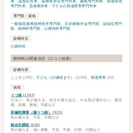
来・認知症外来
、
薬物依存症専門外来
、
睡眠専門外来
、
発達障害
専門外来
、
思春期外来・子どもの発達障害専門外来
専門医・資格
一般病院連携精神医学専門医
、
日本睡眠学会専門医
、
認知症専門
医
、
精神科専門医
、
心療内科専門医
診療科目
心療内科
精神科の関連項目（口コミ検索）
診療内容
こころ
(145)、
子ども（15歳頃まで）
(2240)、
発達障害
(32)
病気
うつ病
(1747)
だるい、気が滅入る、気分が落ち込む、やる気が湧かない、疲労
感、頭痛、便秘、不眠など
双極性障害（躁うつ病）
(533)
気が滅入る、不安、不眠など
統合失調症
(218)
気が滅入る、強い興奮、不安、不眠、幻想、幻聴など