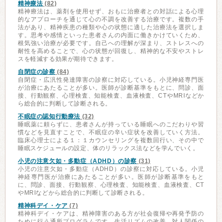
精神療法
(82)
精神療法は、薬剤を使用せず、おもに治療者との対話による心理
的なアプローチを通じて心の不調を改善する治療です。複数の手
法があり、精神疾患の種類や心の状態に適した治療法を選択しま
す。思考や感情といった患者さんの内面に働きかけていくため、
根気強い治療が必要です。自己への理解が深まり、ストレスへの
耐性を高めることで、心の状態が回復し、精神的な不安やストレ
スを軽減する効果が期待できます。
自閉症の診察
(84)
自閉症・広汎性発達障害の診察に対応している。小児神経専門医
が治療にあたることが多い。医師が診断基準をもとに、問診、面
接、行動観察、心理検査、知能検査、血液検査、CTやMRIなどか
ら総合的に判断して診断される。
不眠症の認知行動療法
(32)
睡眠薬に頼らずに、患者さんが持っている睡眠へのこだわりや習
慣などを見直すことで、不眠症の辛い症状を改善していく方法。
臨床心理士による１：１カウンセリングを複数回行い、その中で
睡眠スケジュールの設定、体のリラックス法などを学んでいく。
小児の注意欠如・多動症（ADHD）の診察
(31)
小児の注意欠如・多動症（ADHD）の診察に対応している。小児
神経専門医が治療にあたることが多い。医師が診断基準をもと
に、問診、面接、行動観察、心理検査、知能検査、血液検査、CT
やMRIなどから総合的に判断して診断される。
精神科デイ・ケア
(7)
精神科デイ・ケアは、精神障害のある方が社会復帰や再発予防の
ために行う通所プログラムです。生活リズムの改善、対人関係の