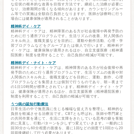
な症状の根本的な改善を目指す方法です。継続した治療が必要に
なり、治療期間が長くなる傾向があります。カウンセリングルー
ム等での実施は全額自己負担となりますが、医師が診療時に行う
場合には健康保険が適用されることがあります。
精神科デイ・ケア
精神科デイ・ケアは、精神障害のある方が社会復帰や再発予防の
ために行う通所プログラムです。生活リズムの改善、対人関係の
スキル向上、復職支援などを目的に、運動や創作活動、心理・学
習プログラムなどをグループまたは個人で行います。精神科デ
イ・ケアは、健康保険が適用されるほか、自立支援医療（精神通
院医療）制度を使用することで、自己負担の軽減が可能です。
精神科デイ・ナイト・ケア
精神科デイ・ナイト・ケアは、精神障害のある方が社会復帰や再
発予防のために行う通所プログラムです。生活リズムの改善や対
人関係のスキル向上、復職支援などを目的に、運動、創作、心理
プログラムなどを集団または個別で行うものであり、朝～夜まで
の1日10時間が標準とされています。精神科デイ・ナイト・ケア
は、健康保険が適用されるほか、自立支援医療（精神通院医療）
制度を利用することで、自己負担の軽減が可能です。
うつ病の認知行動療法
日常生活の中で無意識に生じる極端な捉え方を整理し、精神的な
負担を軽減させる治療法です。CBTとも呼ばれ、医師や専門家と
の共同作業を通じて、生活に支障をきたしている思考の癖を客観
的に見直し、行動パターンを少しずつ変えていきます。一般的に1
回30分から60分程度の面接を、週に1回などの頻度で10回から20
回前後継続して行う必要があります。