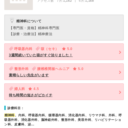
アクセス数 7月:
1,162
| 6月:
1,168
精神科について
【専門医・資格】
精神科専門医
【診療・治療法】
精神療法
呼吸器内科
咳（セキ）
5.0
3週間続いていた咳がすぐ治りました！
整形外科
腰椎椎間板ヘルニア
5.0
素晴らしい先生がいます
婦人科
4.5
待ち時間の短さがピカイチ
診療科目：
精神科
、内科、呼吸器内科、循環器内科、消化器内科、リウマチ科、外科、呼
吸器外科、消化器外科、脳神経外科、整形外科、美容外科、リハビリテーショ
ン科、皮膚科、泌…