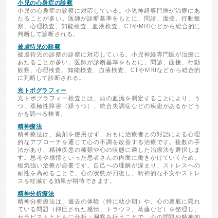
小児の心身症の診察
小児の心身症の診察に対応している。小児神経専門医が治療にあ
たることが多い。医師が診断基準をもとに、問診、面接、行動観
察、心理検査、知能検査、血液検査、CTやMRIなどから総合的に
判断して診断される。
被虐待児の診察
被虐待児の診察の診察に対応している。小児神経専門医が治療に
あたることが多い。医師が診断基準をもとに、問診、面接、行動
観察、心理検査、知能検査、血液検査、CTやMRIなどから総合的
に判断して診断される。
光トポグラフィー
光トポグラフィー検査とは、頭の血流を測定することにより、う
つ、双極性障害（躁うつ）、統合失調症などの疾患があるかどう
かを調べる検査。
精神療法
精神療法は、薬剤を使用せず、おもに治療者との対話による心理
的なアプローチを通じて心の不調を改善する治療です。複数の手
法があり、精神疾患の種類や心の状態に適した治療法を選択しま
す。思考や感情といった患者さんの内面に働きかけていくため、
根気強い治療が必要です。自己への理解が深まり、ストレスへの
耐性を高めることで、心の状態が回復し、精神的な不安やストレ
スを軽減する効果が期待できます。
精神分析療法
精神分析療法は、過去の体験（特に幼少期）や、心の奥底に隠れ
ている問題（抑圧された感情、トラウマ、葛藤など）を整理し、
セラピストとともに分析・洞察を行うことで、心の問題や精神的