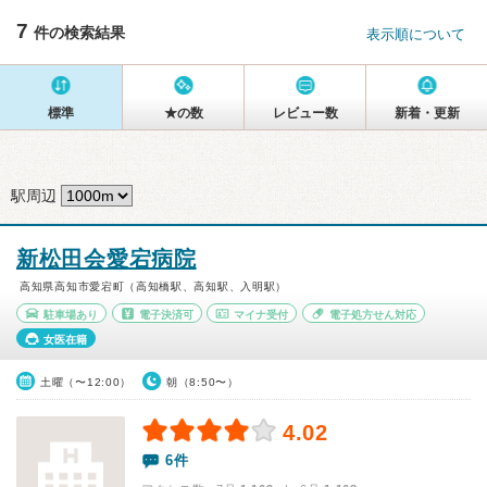
7
件の検索結果
表示順について
標準
★の数
レビュー数
新着・更新
駅周辺
新松田会愛宕病院
高知県高知市愛宕町（高知橋駅、高知駅、入明駅）
駐車場あり
電子決済可
マイナ受付
電子処方せん対応
女医在籍
土曜（〜12:00）
朝（8:50〜）
4.02
6件