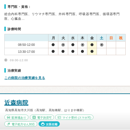
専門医・資格：
総合内科専門医、リウマチ専門医、外科専門医、呼吸器専門医、循環器専門
医、心臓血…
診療時間
月
火
水
木
金
土
日
祝
08:50-12:00
13:30-17:00
09:00-12:00
治療実績
この病院の治療実績を見る
近森病院
高知県高知市大川筋（高知駅、高知橋駅、はりまや橋駅）
駐車場あり
電子決済可
マイナ受付
(スマホ可)
電子処方せん対応
女医在籍