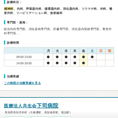
診療科目：
精神科
、内科、呼吸器内科、循環器内科、消化器内科、リウマチ科、外科、整
形外科、リハビリテーション科、放射線科
専門医・資格：
総合内科専門医、消化器病専門医、肝臓専門医、消化器内視鏡専門医、整形外
科専門医…
診療時間
月
火
水
木
金
土
日
祝
09:00-13:00
14:00-18:00
治療実績
この病院の治療実績を見る
下司病院
医療法人共生会
高知県高知市本町（大橋通駅、高知城前駅、堀詰駅）