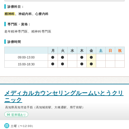
診療科目：
精神科
、神経内科、心療内科
専門医・資格：
老年精神専門医、精神科専門医
診療時間
月
火
水
木
金
土
日
祝
09:00-13:00
15:00-18:30
メディカルカウンセリングルームいとうクリ
ニック
高知県高知市追手筋（高知城前駅、大橋通駅、県庁前駅）
駐車場あり
土曜（〜12:00）