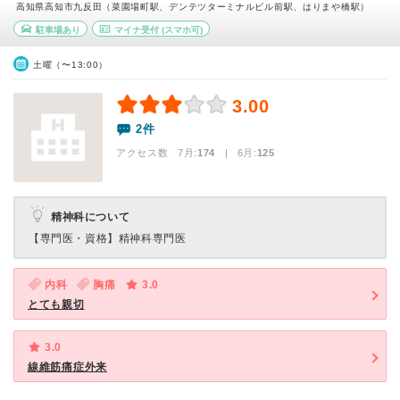
高知県高知市九反田（菜園場町駅、デンテツターミナルビル前駅、はりまや橋駅）
駐車場あり
マイナ受付
(スマホ可)
土曜（〜13:00）
3.00
2件
アクセス数 7月:
174
| 6月:
125
精神科について
【専門医・資格】
精神科専門医
内科
胸痛
3.0
とても親切
3.0
線維筋痛症外来