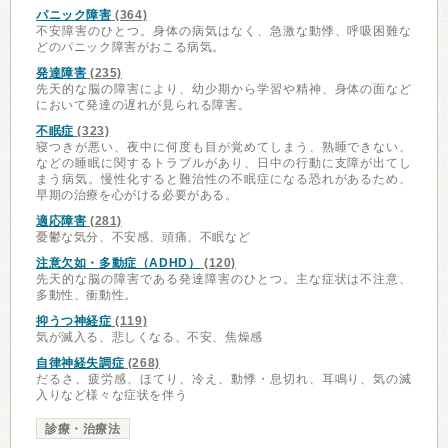
パニック障害
(364)
不安障害のひとつ。身体の病気はなく、急激な動悸、呼吸困難な
どのパニック障害がおこる病気。
発達障害
(235)
先天的な脳の障害により、幼少期から学習や精神、身体の面など
において発達の遅れが見られる障害。
不眠症
(323)
寝つきが悪い、夜中に何度も目が覚めてしまう、熟睡できない、
などの睡眠に関するトラブルがあり、日中の行動に支障が出てし
まう病気。慢性化すると難治性の不眠症になる恐れがあるため、
早期の治療を心がける必要がある。
適応障害
(281)
憂鬱な気分、不安感、頭痛、不眠など
注意欠如・多動症（ADHD）
(120)
先天的な脳の障害である発達障害のひとつ。主な症状は不注意、
多動性、衝動性。
抑うつ神経症
(119)
気が滅入る、悲しくなる、不安、焦燥感
自律神経失調症
(268)
だるさ、疲労感、ほてり、冷え、動悸・息切れ、耳鳴り、気の滅
入りなど様々な症状を伴う
診療・治療法