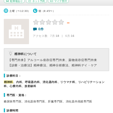
駐車場あり
ネット予約
マイナ受付
土曜（〜12:30）
朝（8:45〜）
－
0件
アクセス数 7月:
18
| 6月:
16
精神科について
【専門外来】
アルコール依存症専門外来、薬物依存症専門外来
【診療・治療法】
精神療法、精神分析療法、精神科デイ・ケア
診療科目：
精神科
、内科、呼吸器内科、消化器内科、リウマチ科、リハビリテーション
科、心療内科、放射線科
専門医・資格：
糖尿病専門医、消化器病専門医、肝臓専門医、消化器内視鏡専門医
診療時間