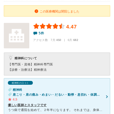
この医療機関は閉院しました
4.47
5件
アクセス数 7月:
450
| 6月:
682
精神科について
【専門医・資格】
精神科専門医
【診療・治療法】
精神療法
精神科の口コミ
精神科
肩こり・肩の痛み・めまい・だるい・動悸・息切れ・体調不良・寝つきが悪い・不眠・気が滅入る・不安
4.5
優しい医師とスタッフです
うつ病で通院を始めて、２年半になります。 それまでは、身体の症状が辛くて、他の診療科を転々としていましたが、こちらで「ほぼ重度のうつ病」と言われ時は、びっくりしたのと同時に安心しました。 診察の度