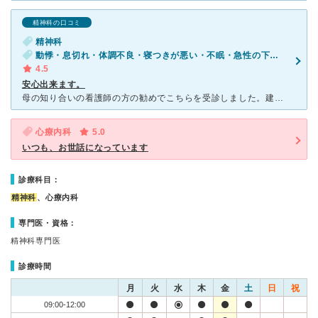
精神科の口コミ
精神科
動悸・息切れ・体調不良・寝つきが悪い・不眠・急性の下痢・気が滅入る・不安・気分が異常に高揚している
4.5
安心出来ます。
母の知り合いの看護師の方の勧めでこちらを受診しました。建物は少し古めな印象ですが、とても落ち着いた雰囲気の待合いです。 初回の来院時には、看護師が時間をかけてゆっくり話を聞いてくれます。話を遮られた
心療内科
5.0
いつも、お世話になっています
診療科目：
精神科
、心療内科
専門医・資格：
精神科専門医
診療時間
月
火
水
木
金
土
日
祝
09:00-12:00