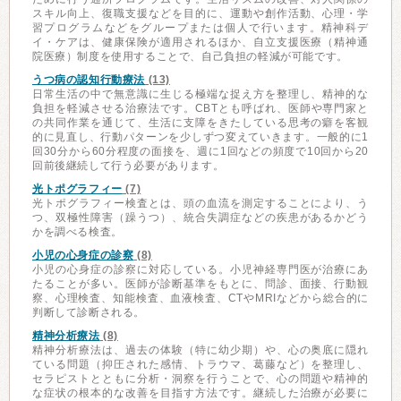
スキル向上、復職支援などを目的に、運動や創作活動、心理・学
習プログラムなどをグループまたは個人で行います。精神科デ
イ・ケアは、健康保険が適用されるほか、自立支援医療（精神通
院医療）制度を使用することで、自己負担の軽減が可能です。
うつ病の認知行動療法
(13)
日常生活の中で無意識に生じる極端な捉え方を整理し、精神的な
負担を軽減させる治療法です。CBTとも呼ばれ、医師や専門家と
の共同作業を通じて、生活に支障をきたしている思考の癖を客観
的に見直し、行動パターンを少しずつ変えていきます。一般的に1
回30分から60分程度の面接を、週に1回などの頻度で10回から20
回前後継続して行う必要があります。
光トポグラフィー
(7)
光トポグラフィー検査とは、頭の血流を測定することにより、う
つ、双極性障害（躁うつ）、統合失調症などの疾患があるかどう
かを調べる検査。
小児の心身症の診察
(8)
小児の心身症の診察に対応している。小児神経専門医が治療にあ
たることが多い。医師が診断基準をもとに、問診、面接、行動観
察、心理検査、知能検査、血液検査、CTやMRIなどから総合的に
判断して診断される。
精神分析療法
(8)
精神分析療法は、過去の体験（特に幼少期）や、心の奥底に隠れ
ている問題（抑圧された感情、トラウマ、葛藤など）を整理し、
セラピストとともに分析・洞察を行うことで、心の問題や精神的
な症状の根本的な改善を目指す方法です。継続した治療が必要に