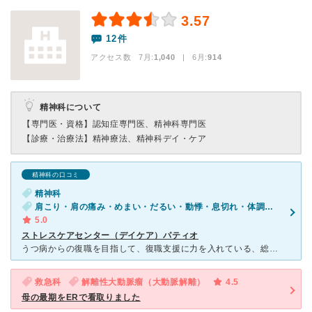
3.57
12件
アクセス数 7月:
1,040
| 6月:
914
精神科について
【専門医・資格】
認知症専門医、精神科専門医
【診療・治療法】
精神療法、精神科デイ・ケア
精神科の口コミ
精神科
肩こり・肩の痛み・めまい・だるい・動悸・息切れ・体調不良・寝つきが悪い・不眠・急性の下痢・気が滅入る・不安
5.0
ストレスケアセンター（デイケア）パティオ
うつ病からの復職を目指して、復職支援に力を入れている、総合心療センター内のデイケア、「パティオ」を利用しました。 医師や薬だけでは改善しようがない部分を、作業療法士さん看護師さんが、丁寧にサポー
救急科
解離性大動脈瘤（大動脈解離）
4.5
母の最期をERで看取りました