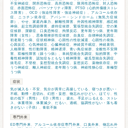
不安神経症
、
閉所恐怖症
、
高所恐怖症
、
限局性恐怖症
、
対人恐怖
症
、
赤面恐怖症
、
パーソナリティ障害
、
PTSD（心的外傷後ストレ
ス障害）
、
OCD（強迫性障害・強迫神経症）
、
アルコール依存
症
、
ニコチン依存症
、
アパシー・シンドローム（無気力症候
群）
、
やせ
、
家庭内暴力
、
解離性障害
、
外因性精神障害
、
感応精
神病
、
起立性調節障害
、
虐待症候群
、
緊張型統合失調症
、
空の巣
症候群
、
潔癖症
、
口臭恐怖症
、
拘禁反応
、
更年期うつ病
、
更年期
障害（女性）
、
思春期挫折性症候群
、
自臭症
、
自律神経失調症
、
初老期うつ病
、
症状精神病
、
心因性の性欲減退
、
心因性の発熱
、
心因反応
、
心気神経症
、
心臓神経症
、
神経質不眠症
、
神経衰弱
、
人格障害
、
性行動障害
、
精神遅滞
、
青い鳥症候群
、
全般性不安障
害
、
双極性障害（躁うつ病）
、
単純型統合失調症
、
知的障害
、
中
毒性精神障害
、
認知症をともなう精神障害
、
破瓜型統合失調症
、
抜毛症
、
不登校
、
妄想型統合失調症
、
妄想反応
、
薬物依存症
、
抑
うつ神経症
、
離人神経症
、
老年期うつ病
、
神経性狭心症
、
単極型
うつ病
症状
気が滅入る・不安
、
気分が異常に高揚している
、
寝つきが悪い・
不眠
、
動悸・息切れ
、
幻想・妄想
、
物忘れがひどい
、
ほてり
、
性
欲の低下（男性）
、
ED（男性）
、
疲れ
、
手足がふるえる
、
ストレ
ス
、
体重増加
、
体重減少
、
だるい
、
過眠
、
協調性がない・落ち着
きがない（子供）
、
食欲不振
専門外来
ED専門外来
、
アルコール依存症専門外来
、
口臭外来
、
物忘れ外