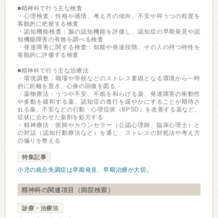
■精神科で行う主な検査
・心理検査：性格や感情、考え方の傾向、不安や抑うつの程度を
客観的に把握する検査
・認知機能検査：脳の認知機能を評価し、認知症の早期発見や認
知機能障害の有無を調べる検査
・発達障害に関する検査：知能や発達段階、その人の持つ特性を
客観的に評価する検査
■精神科で行う主な治療法
・環境調整：職場や学校などのストレス要因となる環境から一時
的に距離を置き、心身の回復を図る
・薬物療法：うつや不安、不眠を和らげる薬、発達障害の衝動性
や多動を緩和する薬、認知症の進行を緩やかにすることが期待さ
れる薬、不安などの行動・心理症状（BPSD）を改善する薬など、
症状に合わせた薬剤を処方する
・精神療法：医師やカウンセラー（公認心理師、臨床心理士）と
の対話（認知行動療法など）を通じ、ストレスの対処法や考え方
の偏りを整える
特集記事
小児の統合失調症は早期発見、早期治療が大切。
精神科の関連項目（病院検索）
診療・治療法