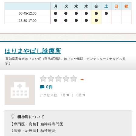
月
火
水
木
金
土
日
祝
08:45-12:30
13:30-17:00
はりまやばし診療所
高知県高知市はりまや町（蓮池町通駅、はりまや橋駅、デンテツターミナルビル前
駅）
－
0件
アクセス数 7月:
8
| 6月:
9
精神科について
【専門医・資格】
精神科専門医
【診療・治療法】
精神療法