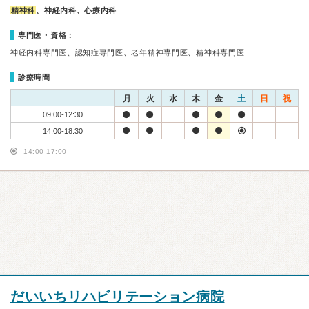
精神科
、神経内科、心療内科
専門医・資格：
神経内科専門医、認知症専門医、老年精神専門医、精神科専門医
診療時間
月
火
水
木
金
土
日
祝
09:00-12:30
14:00-18:30
14:00-17:00
だいいちリハビリテーション病院