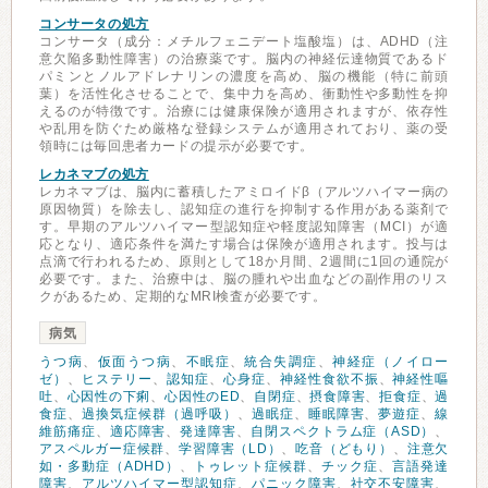
コンサータの処方
コンサータ（成分：メチルフェニデート塩酸塩）は、ADHD（注
意欠陥多動性障害）の治療薬です。脳内の神経伝達物質であるド
パミンとノルアドレナリンの濃度を高め、脳の機能（特に前頭
葉）を活性化させることで、集中力を高め、衝動性や多動性を抑
えるのが特徴です。治療には健康保険が適用されますが、依存性
や乱用を防ぐため厳格な登録システムが適用されており、薬の受
領時には毎回患者カードの提示が必要です。
レカネマブの処方
レカネマブは、脳内に蓄積したアミロイドβ（アルツハイマー病の
原因物質）を除去し、認知症の進行を抑制する作用がある薬剤で
す。早期のアルツハイマー型認知症や軽度認知障害（MCI）が適
応となり、適応条件を満たす場合は保険が適用されます。投与は
点滴で行われるため、原則として18か月間、2週間に1回の通院が
必要です。また、治療中は、脳の腫れや出血などの副作用のリス
クがあるため、定期的なMRI検査が必要です。
病気
うつ病
、
仮面うつ病
、
不眠症
、
統合失調症
、
神経症（ノイロー
ゼ）
、
ヒステリー
、
認知症
、
心身症
、
神経性食欲不振
、
神経性嘔
吐
、
心因性の下痢
、
心因性のED
、
自閉症
、
摂食障害
、
拒食症
、
過
食症
、
過換気症候群（過呼吸）
、
過眠症
、
睡眠障害
、
夢遊症
、
線
維筋痛症
、
適応障害
、
発達障害
、
自閉スペクトラム症（ASD）
、
アスペルガー症候群
、
学習障害（LD）
、
吃音（どもり）
、
注意欠
如・多動症（ADHD）
、
トゥレット症候群
、
チック症
、
言語発達
障害
、
アルツハイマー型認知症
、
パニック障害
、
社交不安障害
、