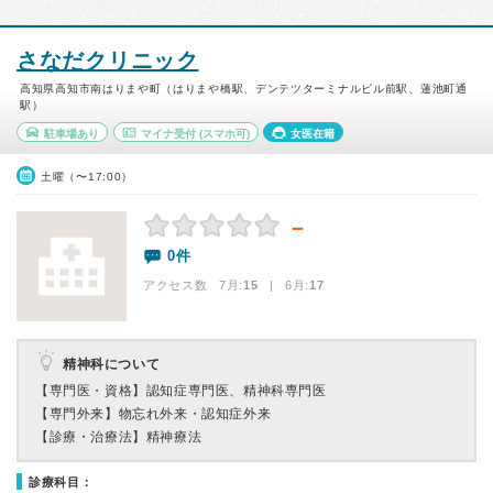
さなだクリニック
高知県高知市南はりまや町（はりまや橋駅、デンテツターミナルビル前駅、蓮池町通
駅）
駐車場あり
マイナ受付
(スマホ可)
女医在籍
土曜（〜17:00）
－
0件
アクセス数 7月:
15
| 6月:
17
精神科について
【専門医・資格】
認知症専門医、精神科専門医
【専門外来】
物忘れ外来・認知症外来
【診療・治療法】
精神療法
診療科目：