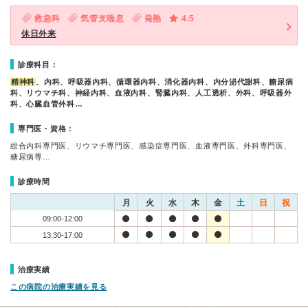
救急科
気管支喘息
発熱
4.5
休日外来
診療科目：
精神科
、内科、呼吸器内科、循環器内科、消化器内科、内分泌代謝科、糖尿病
科、リウマチ科、神経内科、血液内科、腎臓内科、人工透析、外科、呼吸器外
科、心臓血管外科…
専門医・資格：
総合内科専門医、リウマチ専門医、感染症専門医、血液専門医、外科専門医、
糖尿病専…
診療時間
月
火
水
木
金
土
日
祝
09:00-12:00
13:30-17:00
治療実績
この病院の治療実績を見る