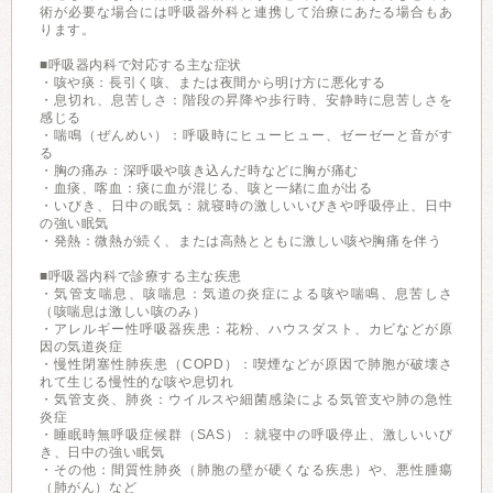
術が必要な場合には呼吸器外科と連携して治療にあたる場合もあ
ります。
■呼吸器内科で対応する主な症状
・咳や痰：長引く咳、または夜間から明け方に悪化する
・息切れ、息苦しさ：階段の昇降や歩行時、安静時に息苦しさを
感じる
・喘鳴（ぜんめい）：呼吸時にヒューヒュー、ゼーゼーと音がす
る
・胸の痛み：深呼吸や咳き込んだ時などに胸が痛む
・血痰、喀血：痰に血が混じる、咳と一緒に血が出る
・いびき、日中の眠気：就寝時の激しいいびきや呼吸停止、日中
の強い眠気
・発熱：微熱が続く、または高熱とともに激しい咳や胸痛を伴う
■呼吸器内科で診療する主な疾患
・気管支喘息、咳喘息：気道の炎症による咳や喘鳴、息苦しさ
（咳喘息は激しい咳のみ）
・アレルギー性呼吸器疾患：花粉、ハウスダスト、カビなどが原
因の気道炎症
・慢性閉塞性肺疾患（COPD）：喫煙などが原因で肺胞が破壊さ
れて生じる慢性的な咳や息切れ
・気管支炎、肺炎：ウイルスや細菌感染による気管支や肺の急性
炎症
・睡眠時無呼吸症候群（SAS）：就寝中の呼吸停止、激しいいび
き、日中の強い眠気
・その他：間質性肺炎（肺胞の壁が硬くなる疾患）や、悪性腫瘍
（肺がん）など