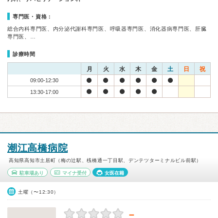
専門医・資格：
総合内科専門医、内分泌代謝科専門医、呼吸器専門医、消化器病専門医、肝臓
専門医、…
診療時間
月
火
水
木
金
土
日
祝
09:00-12:30
13:30-17:00
潮江高橋病院
高知県高知市土居町（梅の辻駅、桟橋通一丁目駅、デンテツターミナルビル前駅）
駐車場あり
マイナ受付
女医在籍
土曜（〜12:30）
－