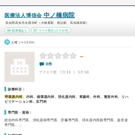
中ノ橋病院
医療法人博信会
高知県高知市永国寺町（大橋通駅、堀詰駅、高知城前駅）
駐車場あり
マイナ受付
(スマホ可)
土曜（〜13:00）
－
0件
アクセス数 7月:
11
| 6月:
10
診療科目：
呼吸器内科
、内科、循環器内科、消化器内科、胃腸科、外科、整形外科、リハ
ビリテーション科、肛門科
専門医・資格：
総合内科専門医、消化器病専門医、肝臓専門医、消化器内視鏡専門医、超音波
専門医、…