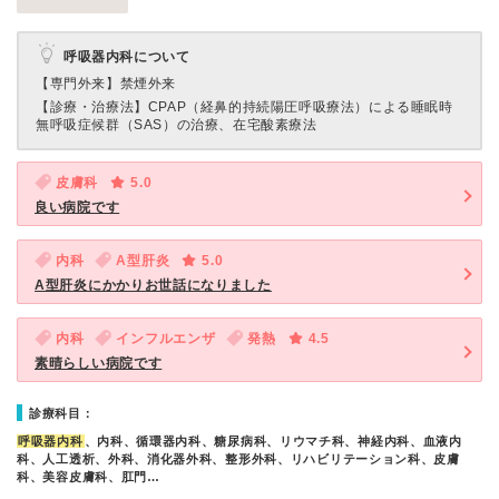
呼吸器内科について
【専門外来】
禁煙外来
【診療・治療法】
CPAP（経鼻的持続陽圧呼吸療法）による睡眠時
無呼吸症候群（SAS）の治療、在宅酸素療法
皮膚科
5.0
良い病院です
内科
A型肝炎
5.0
A型肝炎にかかりお世話になりました
内科
インフルエンザ
発熱
4.5
素晴らしい病院です
診療科目：
呼吸器内科
、内科、循環器内科、糖尿病科、リウマチ科、神経内科、血液内
科、人工透析、外科、消化器外科、整形外科、リハビリテーション科、皮膚
科、美容皮膚科、肛門…