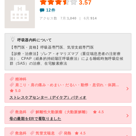
3.57
12件
アクセス数 7月:
1,040
| 6月:
914
呼吸器内科について
【専門医・資格】
呼吸器専門医、気管支鏡専門医
【診療・治療法】
ゾレア・オマリズマブ（重症喘息患者の注射療
法）、CPAP（経鼻的持続陽圧呼吸療法）による睡眠時無呼吸症候
群（SAS）の治療、在宅酸素療法
精神科
肩こり・肩の痛み・めまい・だるい・動悸・息切れ・体調不良・寝つきが悪い・不眠・急性の下痢・気が滅入る・不安
5.0
ストレスケアセンター（デイケア）パティオ
救急科
解離性大動脈瘤（大動脈解離）
4.5
母の最期をERで看取りました
救急科
気管支喘息
発熱
4.5