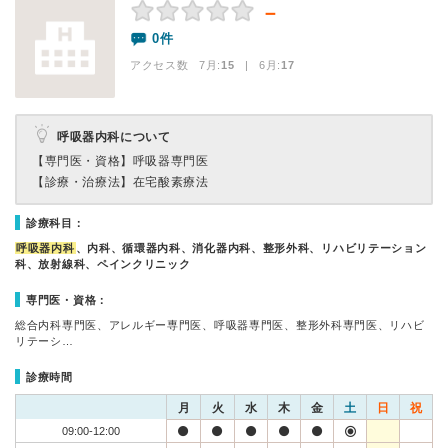
－
0件
アクセス数 7月:
15
| 6月:
17
呼吸器内科について
【専門医・資格】
呼吸器専門医
【診療・治療法】
在宅酸素療法
診療科目：
呼吸器内科
、内科、循環器内科、消化器内科、整形外科、リハビリテーション
科、放射線科、ペインクリニック
専門医・資格：
総合内科専門医、アレルギー専門医、呼吸器専門医、整形外科専門医、リハビ
リテーシ…
診療時間
月
火
水
木
金
土
日
祝
09:00-12:00