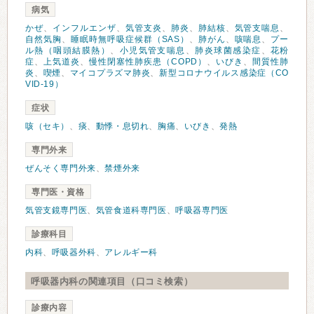
病気
かぜ
、
インフルエンザ
、
気管支炎
、
肺炎
、
肺結核
、
気管支喘息
、
自然気胸
、
睡眠時無呼吸症候群（SAS）
、
肺がん
、
咳喘息
、
プー
ル熱（咽頭結膜熱）
、
小児気管支喘息
、
肺炎球菌感染症
、
花粉
症
、
上気道炎
、
慢性閉塞性肺疾患（COPD）
、
いびき
、
間質性肺
炎
、
喫煙
、
マイコプラズマ肺炎
、
新型コロナウイルス感染症（CO
VID-19）
症状
咳（セキ）
、
痰
、
動悸・息切れ
、
胸痛
、
いびき
、
発熱
専門外来
ぜんそく専門外来
、
禁煙外来
専門医・資格
気管支鏡専門医
、
気管食道科専門医
、
呼吸器専門医
診療科目
内科
、
呼吸器外科
、
アレルギー科
呼吸器内科の関連項目（口コミ検索）
診療内容