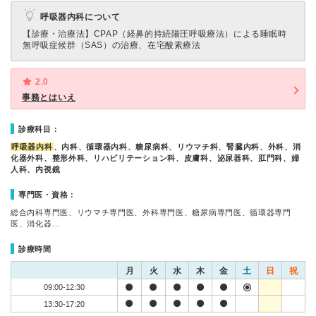
呼吸器内科について
【診療・治療法】
CPAP（経鼻的持続陽圧呼吸療法）による睡眠時
無呼吸症候群（SAS）の治療、在宅酸素療法
2.0
事務とはいえ
診療科目：
呼吸器内科
、内科、循環器内科、糖尿病科、リウマチ科、腎臓内科、外科、消
化器外科、整形外科、リハビリテーション科、皮膚科、泌尿器科、肛門科、婦
人科、内視鏡
専門医・資格：
総合内科専門医、リウマチ専門医、外科専門医、糖尿病専門医、循環器専門
医、消化器…
診療時間
月
火
水
木
金
土
日
祝
09:00-12:30
13:30-17:20