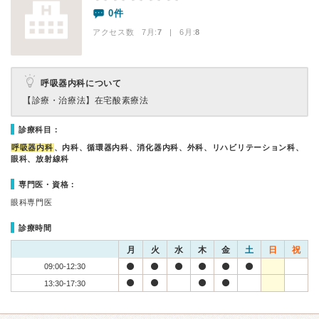
0件
アクセス数 7月:
7
| 6月:
8
呼吸器内科について
【診療・治療法】
在宅酸素療法
診療科目：
呼吸器内科
、内科、循環器内科、消化器内科、外科、リハビリテーション科、
眼科、放射線科
専門医・資格：
眼科専門医
診療時間
月
火
水
木
金
土
日
祝
09:00-12:30
13:30-17:30