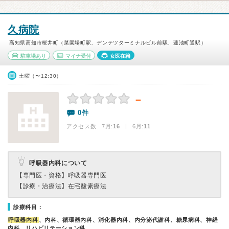
久病院
高知県高知市桜井町（菜園場町駅、デンテツターミナルビル前駅、蓮池町通駅）
駐車場あり
マイナ受付
女医在籍
土曜（〜12:30）
－
0件
アクセス数 7月:
16
| 6月:
11
呼吸器内科について
【専門医・資格】
呼吸器専門医
【診療・治療法】
在宅酸素療法
診療科目：
呼吸器内科
、内科、循環器内科、消化器内科、内分泌代謝科、糖尿病科、神経
内科、リハビリテーション科