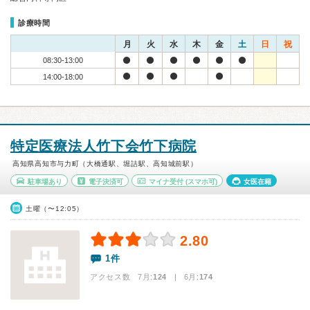
診療時間
月
火
水
木
金
土
日
祝
08:30-13:00
14:00-18:00
特定医療法人竹下会竹下病院
高知県高知市与力町（大橋通駅、堀詰駅、高知城前駅）
駐車場あり
電子決済可
マイナ受付
(スマホ可)
女医在籍
土曜（〜12:05）
2.80
1件
アクセス数 7月:
124
| 6月:
174