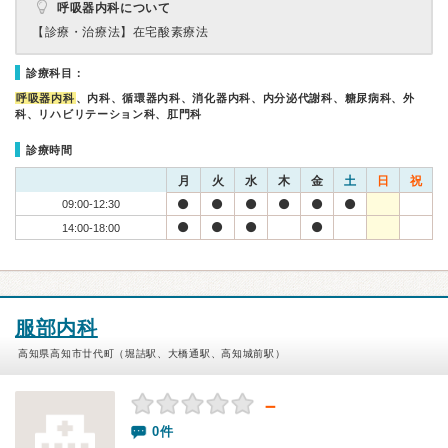
呼吸器内科について
【診療・治療法】
在宅酸素療法
診療科目：
呼吸器内科
、内科、循環器内科、消化器内科、内分泌代謝科、糖尿病科、外
科、リハビリテーション科、肛門科
診療時間
月
火
水
木
金
土
日
祝
09:00-12:30
14:00-18:00
服部内科
高知県高知市廿代町（堀詰駅、大橋通駅、高知城前駅）
－
0件