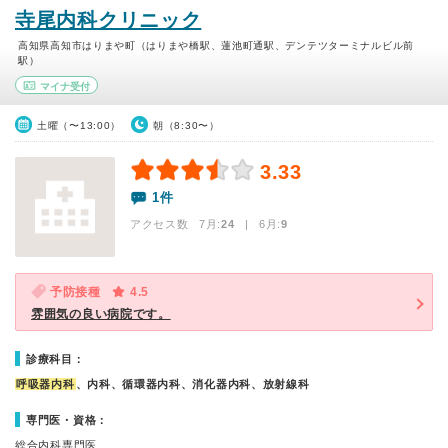
寺尾内科クリニック
高知県高知市はりまや町（はりまや橋駅、蓮池町通駅、デンテツターミナルビル前
駅）
マイナ受付
土曜（〜13:00）
朝（8:30〜）
3.33
1件
アクセス数 7月:
24
| 6月:
9
予防接種
4.5
雰囲気の良い病院です。
診療科目：
呼吸器内科
、内科、循環器内科、消化器内科、放射線科
専門医・資格：
総合内科専門医