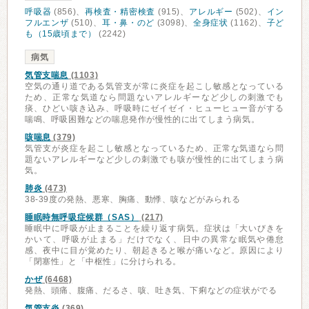
呼吸器
(856)、
再検査・精密検査
(915)、
アレルギー
(502)、
イン
フルエンザ
(510)、
耳・鼻・のど
(3098)、
全身症状
(1162)、
子ど
も（15歳頃まで）
(2242)
病気
気管支喘息
(1103)
空気の通り道である気管支が常に炎症を起こし敏感となっている
ため、正常な気道なら問題ないアレルギーなど少しの刺激でも
痰、ひどい咳き込み、呼吸時にゼイゼイ・ヒューヒュー音がする
喘鳴、呼吸困難などの喘息発作が慢性的に出てしまう病気。
咳喘息
(379)
気管支が炎症を起こし敏感となっているため、正常な気道なら問
題ないアレルギーなど少しの刺激でも咳が慢性的に出てしまう病
気。
肺炎
(473)
38-39度の発熱、悪寒、胸痛、動悸、咳などがみられる
睡眠時無呼吸症候群（SAS）
(217)
睡眠中に呼吸が止まることを繰り返す病気。症状は「大いびきを
かいて、呼吸が止まる」だけでなく、日中の異常な眠気や倦怠
感、夜中に目が覚めたり、朝起きると喉が痛いなど。原因により
「閉塞性」と「中枢性」に分けられる。
かぜ
(6468)
発熱、頭痛、腹痛、だるさ、咳、吐き気、下痢などの症状がでる
気管支炎
(369)