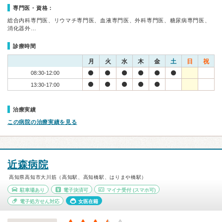
専門医・資格：
総合内科専門医、リウマチ専門医、血液専門医、外科専門医、糖尿病専門医、
消化器外…
診療時間
月
火
水
木
金
土
日
祝
08:30-12:00
13:30-17:00
治療実績
この病院の治療実績を見る
近森病院
高知県高知市大川筋（高知駅、高知橋駅、はりまや橋駅）
駐車場あり
電子決済可
マイナ受付
(スマホ可)
電子処方せん対応
女医在籍