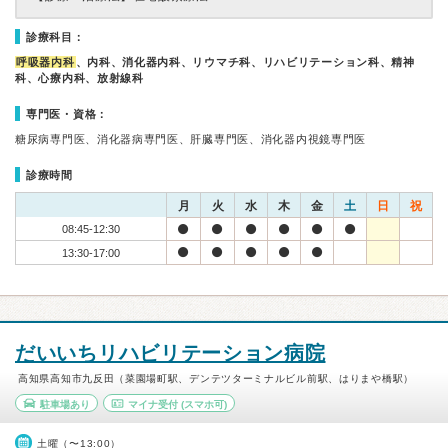
診療科目：
呼吸器内科
、内科、消化器内科、リウマチ科、リハビリテーション科、精神
科、心療内科、放射線科
専門医・資格：
糖尿病専門医、消化器病専門医、肝臓専門医、消化器内視鏡専門医
診療時間
月
火
水
木
金
土
日
祝
08:45-12:30
13:30-17:00
だいいちリハビリテーション病院
高知県高知市九反田（菜園場町駅、デンテツターミナルビル前駅、はりまや橋駅）
駐車場あり
マイナ受付
(スマホ可)
土曜（〜13:00）