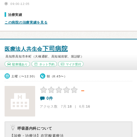
09:00-12:05
治療実績
この病院の治療実績を見る
下司病院
医療法人共生会
高知県高知市本町（大橋通駅、高知城前駅、堀詰駅）
駐車場あり
ネット予約
マイナ受付
土曜（〜12:30）
朝（8:45〜）
－
0件
アクセス数 7月:
18
| 6月:
16
呼吸器内科について
【診療・治療法】
在宅酸素療法