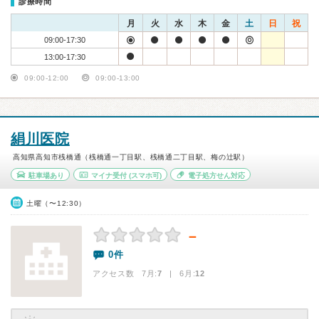
診療時間
月
火
水
木
金
土
日
祝
09:00-17:30
13:00-17:30
09:00-12:00
09:00-13:00
絹川医院
高知県高知市桟橋通（桟橋通一丁目駅、桟橋通二丁目駅、梅の辻駅）
駐車場あり
マイナ受付
(スマホ可)
電子処方せん対応
土曜（〜12:30）
－
0件
アクセス数 7月:
7
| 6月:
12