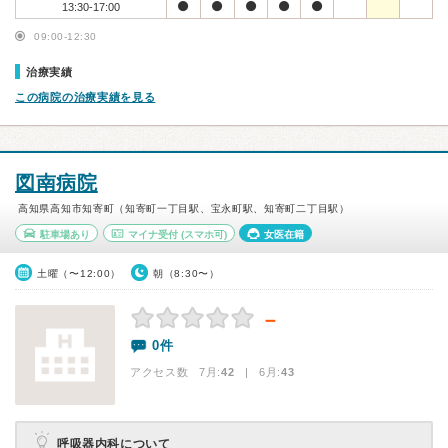
13:30-17:00
09:00-12:30
治療実績
この病院の治療実績を見る
図南病院
高知県高知市知寄町（知寄町一丁目駅、宝永町駅、知寄町二丁目駅）
駐車場あり
マイナ受付
(スマホ可)
女医在籍
土曜（〜12:00）
朝（8:30〜）
－
0件
アクセス数 7月:
42
| 6月:
43
呼吸器内科について