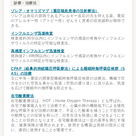
診療・治療法
ゾレア・オマリズマブ（重症喘息患者の注射療法）
ゾレアは炎症の原因であるアレルギー反応の元を抑える薬。重症
のアレルギー性（アトピー性）ぜんそく患者の症状緩和が期待で
きる。
インフルエンザ迅速検査
検査後約30分以内にインフルエンザの感染の有無やインフルエン
ザウィルスの特定が可能な検査法。
高感度インフルエンザ迅速検査
発熱後2～4時間以内にインフルエンザ感染の有無やインフルエン
ザウィルスの特定が可能な検査法。
CPAP（経鼻的持続陽圧呼吸療法）による睡眠時無呼吸症候群（S
AS）の治療
主に中等～重症の閉塞型睡眠時無呼吸症候群の治療法。機械で圧
力をかけた空気を鼻から気道（空気の通り道）に送り込み、気道
を広げて睡眠中の無呼吸を防止する。
在宅酸素療法
在宅酸素療法は、HOT（Home Oxygen Therapy）とも呼ばれ、
自宅で酸素吸入を行う治療です。心臓や肺の機能低下による慢性
的な呼吸不全が治療の対象で、不足した酸素を補うことで息切れ
や動悸などの症状を和らげ、日常生活を快適に過ごせるようにす
ることが目的となります。在宅酸素療法は一定の基準を満たす場
合、健康保険が適用されます。使用する機器は医師の指示に従
い、適切に使用することが重要です。