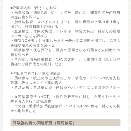
■呼吸器内科で行う主な検査
・画像診断（胸部X線、CT）：肺炎、肺がん、間質性肺炎の有無
や進行度を調べる
・肺機能検査（スパイロメトリー）：肺の容積や空気の通り道を
測定し、呼吸機能を評価する
・血液検査：体内の炎症、アレルギー物質の特定、肺がんの腫瘍
マーカーなどを調べる
・呼気NO検査：吐き出した息の一酸化窒素濃度を測定し、気道の
炎症や喘息の有無を調べる
・喀痰検査：痰を採取し、肺炎の原因となる細菌やがん細胞の有
無を調べる
・その他：簡易睡眠検査（SASの診断）、心電図検査（息切れや
胸痛の心臓疾患との鑑別）など
■呼吸器内科で行う主な治療法
・薬物療法：咳止めや去痰薬のほか、喘息やCOPDへの気管支拡
張薬、吸入ステロイド薬の処方
・禁煙治療：禁煙補助薬（内服薬やパッチ）による禁煙のサポー
ト
・在宅酸素療法（HOT）：慢性呼吸不全に対し、自宅や外出先で
酸素吸入を行う環境調整
・その他：睡眠時無呼吸症候群（SAS）のCPAP療法、肺がんの抗
がん剤治療など
呼吸器内科の関連項目（病院検索）