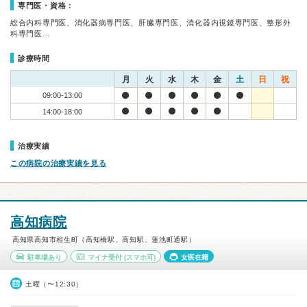
専門医・資格：
総合内科専門医、消化器病専門医、肝臓専門医、消化器内視鏡専門医、整形外
科専門医…
診療時間
月
火
水
木
金
土
日
祝
09:00-13:00
14:00-18:00
治療実績
この病院の治療実績を見る
高知病院
高知県高知市相生町（高知橋駅、高知駅、蓮池町通駅）
駐車場あり
マイナ受付
(スマホ可)
女医在籍
土曜（〜12:30）