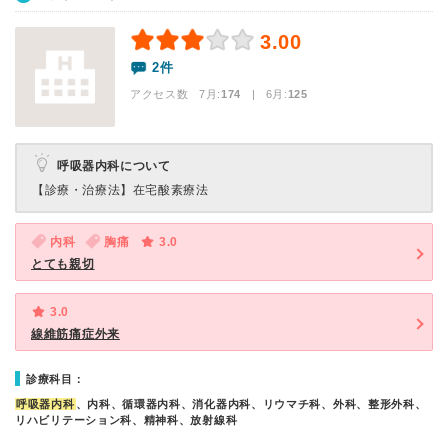
3.00
2件
アクセス数 7月:
174
| 6月:
125
呼吸器内科について
【診療・治療法】
在宅酸素療法
内科
胸痛
3.0
とても親切
3.0
線維筋痛症外来
診療科目：
呼吸器内科
、内科、循環器内科、消化器内科、リウマチ科、外科、整形外科、
リハビリテーション科、精神科、放射線科