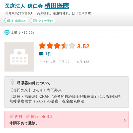
植田医院
医療法人 穂仁会
高知県高知市廿代町（高知橋駅、蓮池町通駅、はりまや橋駅）
駐車場あり
マイナ受付
土曜（〜15:00）
3.52
1件
アクセス数 7月:
92
| 6月:
132
呼吸器内科について
【専門外来】
ぜんそく専門外来
【診療・治療法】
CPAP（経鼻的持続陽圧呼吸療法）による睡眠時
無呼吸症候群（SAS）の治療、在宅酸素療法
内科
疲れ
4.5
体調不良で受診。