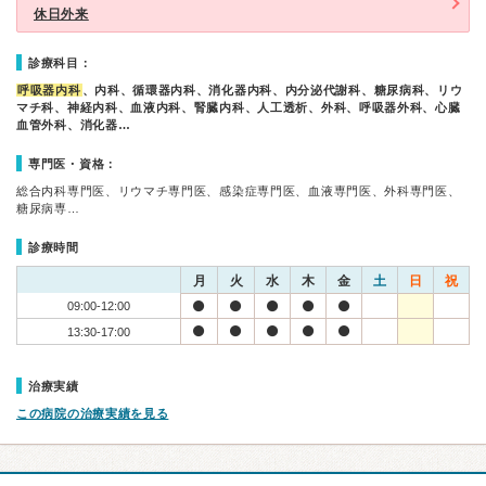
休日外来
診療科目：
呼吸器内科
、内科、循環器内科、消化器内科、内分泌代謝科、糖尿病科、リウ
マチ科、神経内科、血液内科、腎臓内科、人工透析、外科、呼吸器外科、心臓
血管外科、消化器…
専門医・資格：
総合内科専門医、リウマチ専門医、感染症専門医、血液専門医、外科専門医、
糖尿病専…
診療時間
月
火
水
木
金
土
日
祝
09:00-12:00
13:30-17:00
治療実績
この病院の治療実績を見る