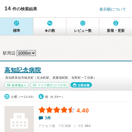
14
件の検索結果
表示順について
標準
★の数
レビュー数
新着・更新
駅周辺
高知記念病院
高知県高知市城見町（宝永町駅、菜園場町駅、知寄町一丁目駅）
駐車場あり
マイナ受付
(スマホ可)
女医在籍
土曜（〜12:00）
朝（8:30〜）
4.40
3件
アクセス数 7月:
610
| 6月:
684