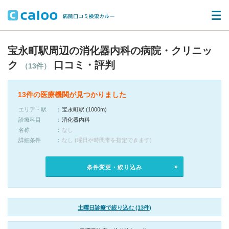
宝永町駅周辺の消化器内科の病院・クリニッ
ク
口コミ・評判
（13件）
13件の医療機関が見つかりました
エリア・駅
宝永町駅 (1000m)
診療科目
消化器内科
名称
なし
詳細条件
なし (曜日や時間帯を指定できます)
条件変更・絞り込み
土曜日診療で絞り込む (13件)