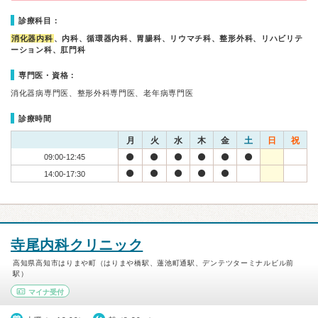
診療科目：
消化器内科
、内科、循環器内科、胃腸科、リウマチ科、整形外科、リハビリテ
ーション科、肛門科
専門医・資格：
消化器病専門医、整形外科専門医、老年病専門医
診療時間
月
火
水
木
金
土
日
祝
09:00-12:45
14:00-17:30
寺尾内科クリニック
高知県高知市はりまや町（はりまや橋駅、蓮池町通駅、デンテツターミナルビル前
駅）
マイナ受付