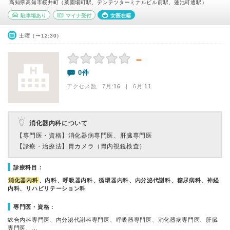
高知県高知市桜井町（菜園場町駅、デンテツターミナルビル前駅、蓮池町通駅）
駐車場あり
マイナ受付
女医在籍
土曜（〜12:30）
－
0件
アクセス数 7月:
16
| 6月:
11
消化器内科について
【専門医・資格】
消化器病専門医、肝臓専門医
【診療・治療法】
胃カメラ（胃内視鏡検査）
診療科目：
消化器内科
、内科、呼吸器内科、循環器内科、内分泌代謝科、糖尿病科、神経
内科、リハビリテーション科
専門医・資格：
総合内科専門医、内分泌代謝科専門医、呼吸器専門医、消化器病専門医、肝臓
専門医、…