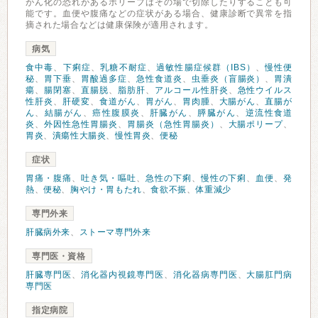
がん化の恐れがあるポリープはその場で切除したりすることも可
能です。血便や腹痛などの症状がある場合、健康診断で異常を指
摘された場合などは健康保険が適用されます。
病気
食中毒
、
下痢症
、
乳糖不耐症
、
過敏性腸症候群（IBS）
、
慢性便
秘
、
胃下垂
、
胃酸過多症
、
急性食道炎
、
虫垂炎（盲腸炎）
、
胃潰
瘍
、
腸閉塞
、
直腸脱
、
脂肪肝
、
アルコール性肝炎
、
急性ウイルス
性肝炎
、
肝硬変
、
食道がん
、
胃がん
、
胃肉腫
、
大腸がん
、
直腸が
ん
、
結腸がん
、
癌性腹膜炎
、
肝臓がん
、
膵臓がん
、
逆流性食道
炎
、
外因性急性胃腸炎
、
胃腸炎（急性胃腸炎）
、
大腸ポリープ
、
胃炎
、
潰瘍性大腸炎
、
慢性胃炎
、
便秘
症状
胃痛・腹痛
、
吐き気・嘔吐
、
急性の下痢
、
慢性の下痢
、
血便
、
発
熱
、
便秘
、
胸やけ・胃もたれ
、
食欲不振
、
体重減少
専門外来
肝臓病外来
、
ストーマ専門外来
専門医・資格
肝臓専門医
、
消化器内視鏡専門医
、
消化器病専門医
、
大腸肛門病
専門医
指定病院