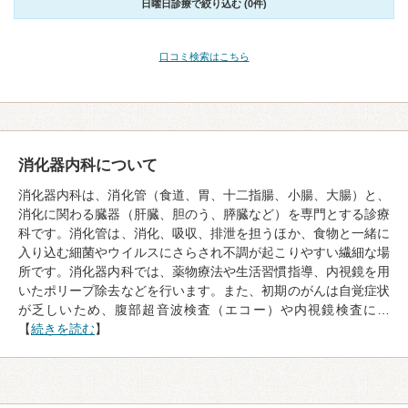
日曜日診療で絞り込む (0件)
口コミ検索はこちら
消化器内科について
消化器内科は、消化管（食道、胃、十二指腸、小腸、大腸）と、
消化に関わる臓器（肝臓、胆のう、膵臓など）を専門とする診療
科です。消化管は、消化、吸収、排泄を担うほか、食物と一緒に
入り込む細菌やウイルスにさらされ不調が起こりやすい繊細な場
所です。消化器内科では、薬物療法や生活習慣指導、内視鏡を用
いたポリープ除去などを行います。また、初期のがんは自覚症状
が乏しいため、腹部超音波検査（エコー）や内視鏡検査に…
【
続きを読む
】