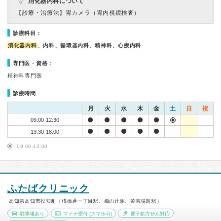
消化器内科について
【診療・治療法】
胃カメラ（胃内視鏡検査）
診療科目：
消化器内科
、内科、循環器内科、精神科、心療内科
専門医・資格：
精神科専門医
診療時間
月
火
水
木
金
土
日
祝
09:00-12:30
13:30-18:00
09:00-12:00
ふたばクリニック
高知県高知市役知町（桟橋通一丁目駅、梅の辻駅、菜園場町駅）
駐車場あり
マイナ受付
(スマホ可)
電子処方せん対応