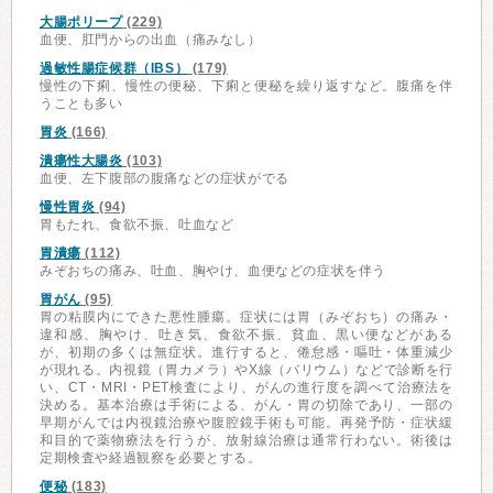
大腸ポリープ
(229)
血便、肛門からの出血（痛みなし）
過敏性腸症候群（IBS）
(179)
慢性の下痢、慢性の便秘、下痢と便秘を繰り返すなど。腹痛を伴
うことも多い
胃炎
(166)
潰瘍性大腸炎
(103)
血便、左下腹部の腹痛などの症状がでる
慢性胃炎
(94)
胃もたれ、食欲不振、吐血など
胃潰瘍
(112)
みぞおちの痛み、吐血、胸やけ、血便などの症状を伴う
胃がん
(95)
胃の粘膜内にできた悪性腫瘍。症状には胃（みぞおち）の痛み・
違和感、胸やけ、吐き気、食欲不振、貧血、黒い便などがある
が、初期の多くは無症状。進行すると、倦怠感・嘔吐・体重減少
が現れる。内視鏡（胃カメラ）やX線（バリウム）などで診断を行
い、CT・MRI・PET検査により、がんの進行度を調べて治療法を
決める。基本治療は手術による、がん・胃の切除であり、一部の
早期がんでは内視鏡治療や腹腔鏡手術も可能。再発予防・症状緩
和目的で薬物療法を行うが、放射線治療は通常行わない。術後は
定期検査や経過観察を必要とする。
便秘
(183)