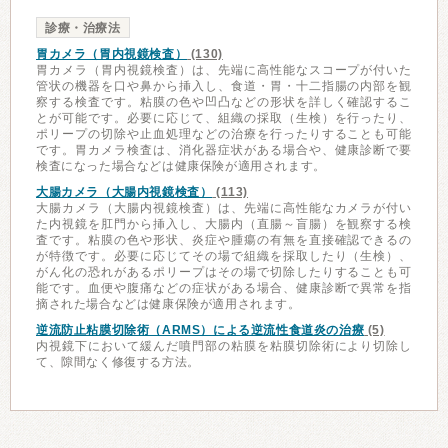
診療・治療法
胃カメラ（胃内視鏡検査）
(130)
胃カメラ（胃内視鏡検査）は、先端に高性能なスコープが付いた
管状の機器を口や鼻から挿入し、食道・胃・十二指腸の内部を観
察する検査です。粘膜の色や凹凸などの形状を詳しく確認するこ
とが可能です。必要に応じて、組織の採取（生検）を行ったり、
ポリープの切除や止血処理などの治療を行ったりすることも可能
です。胃カメラ検査は、消化器症状がある場合や、健康診断で要
検査になった場合などは健康保険が適用されます。
大腸カメラ（大腸内視鏡検査）
(113)
大腸カメラ（大腸内視鏡検査）は、先端に高性能なカメラが付い
た内視鏡を肛門から挿入し、大腸内（直腸～盲腸）を観察する検
査です。粘膜の色や形状、炎症や腫瘍の有無を直接確認できるの
が特徴です。必要に応じてその場で組織を採取したり（生検）、
がん化の恐れがあるポリープはその場で切除したりすることも可
能です。血便や腹痛などの症状がある場合、健康診断で異常を指
摘された場合などは健康保険が適用されます。
逆流防止粘膜切除術（ARMS）による逆流性食道炎の治療
(5)
内視鏡下において緩んだ噴門部の粘膜を粘膜切除術により切除し
て、隙間なく修復する方法。