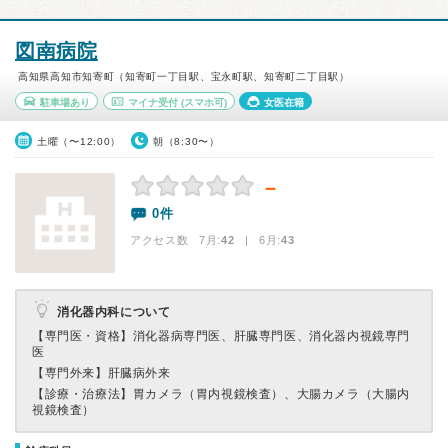
図南病院
高知県高知市知寄町（知寄町一丁目駅、宝永町駅、知寄町二丁目駅）
駐車場あり
マイナ受付
(スマホ可)
女医在籍
土曜（〜12:00）
朝（8:30〜）
－
0件
アクセス数 7月:
42
| 6月:
43
消化器内科について
【専門医・資格】
消化器病専門医、肝臓専門医、消化器内視鏡専門
医
【専門外来】
肝臓病外来
【診療・治療法】
胃カメラ（胃内視鏡検査）、大腸カメラ（大腸内
視鏡検査）