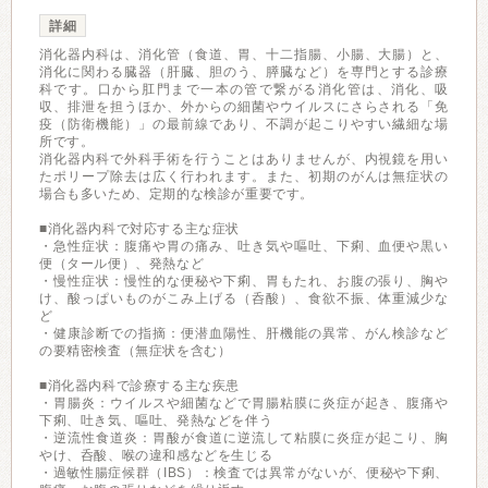
詳細
消化器内科は、消化管（食道、胃、十二指腸、小腸、大腸）と、
消化に関わる臓器（肝臓、胆のう、膵臓など）を専門とする診療
科です。口から肛門まで一本の管で繋がる消化管は、消化、吸
収、排泄を担うほか、外からの細菌やウイルスにさらされる「免
疫（防衛機能）」の最前線であり、不調が起こりやすい繊細な場
所です。
消化器内科で外科手術を行うことはありませんが、内視鏡を用い
たポリープ除去は広く行われます。また、初期のがんは無症状の
場合も多いため、定期的な検診が重要です。
■消化器内科で対応する主な症状
・急性症状：腹痛や胃の痛み、吐き気や嘔吐、下痢、血便や黒い
便（タール便）、発熱など
・慢性症状：慢性的な便秘や下痢、胃もたれ、お腹の張り、胸や
け、酸っぱいものがこみ上げる（呑酸）、食欲不振、体重減少な
ど
・健康診断での指摘：便潜血陽性、肝機能の異常、がん検診など
の要精密検査（無症状を含む）
■消化器内科で診療する主な疾患
・胃腸炎：ウイルスや細菌などで胃腸粘膜に炎症が起き、腹痛や
下痢、吐き気、嘔吐、発熱などを伴う
・逆流性食道炎：胃酸が食道に逆流して粘膜に炎症が起こり、胸
やけ、呑酸、喉の違和感などを生じる
・過敏性腸症候群（IBS）：検査では異常がないが、便秘や下痢、