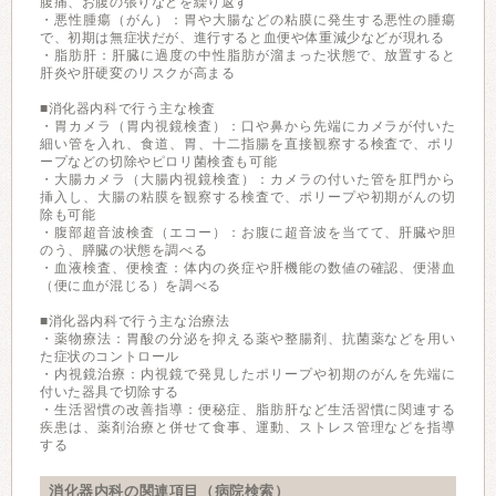
腹痛、お腹の張りなどを繰り返す
・悪性腫瘍（がん）：胃や大腸などの粘膜に発生する悪性の腫瘍
で、初期は無症状だが、進行すると血便や体重減少などが現れる
・脂肪肝：肝臓に過度の中性脂肪が溜まった状態で、放置すると
肝炎や肝硬変のリスクが高まる
■消化器内科で行う主な検査
・胃カメラ（胃内視鏡検査）：口や鼻から先端にカメラが付いた
細い管を入れ、食道、胃、十二指腸を直接観察する検査で、ポリ
ープなどの切除やピロリ菌検査も可能
・大腸カメラ（大腸内視鏡検査）：カメラの付いた管を肛門から
挿入し、大腸の粘膜を観察する検査で、ポリープや初期がんの切
除も可能
・腹部超音波検査（エコー）：お腹に超音波を当てて、肝臓や胆
のう、膵臓の状態を調べる
・血液検査、便検査：体内の炎症や肝機能の数値の確認、便潜血
（便に血が混じる）を調べる
■消化器内科で行う主な治療法
・薬物療法：胃酸の分泌を抑える薬や整腸剤、抗菌薬などを用い
た症状のコントロール
・内視鏡治療：内視鏡で発見したポリープや初期のがんを先端に
付いた器具で切除する
・生活習慣の改善指導：便秘症、脂肪肝など生活習慣に関連する
疾患は、薬剤治療と併せて食事、運動、ストレス管理などを指導
する
消化器内科の関連項目（病院検索）