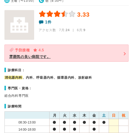
土曜（〜13:00）
朝（8:30〜）
3.33
1件
アクセス数 7月:
24
| 6月:
9
予防接種
4.5
雰囲気の良い病院です。
診療科目：
消化器内科
、内科、呼吸器内科、循環器内科、放射線科
専門医・資格：
総合内科専門医
診療時間
月
火
水
木
金
土
日
祝
08:30-13:00
14:00-18:00