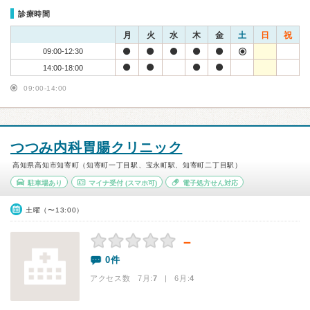
診療時間
月
火
水
木
金
土
日
祝
09:00-12:30
14:00-18:00
09:00-14:00
つつみ内科胃腸クリニック
高知県高知市知寄町（知寄町一丁目駅、宝永町駅、知寄町二丁目駅）
駐車場あり
マイナ受付
(スマホ可)
電子処方せん対応
土曜（〜13:00）
－
0件
アクセス数 7月:
7
| 6月:
4