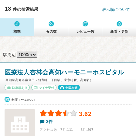
13
件の検索結果
表示順について
標準
★の数
レビュー数
新着・更新
駅周辺
医療法人杏林会高知ハーモニーホスピタル
高知県高知市南金田（知寄町二丁目駅、宝永町駅、高知駅）
駐車場あり
マイナ受付
女医在籍
土曜（〜12:00）
3.62
2件
アクセス数 7月:
111
| 6月:
207