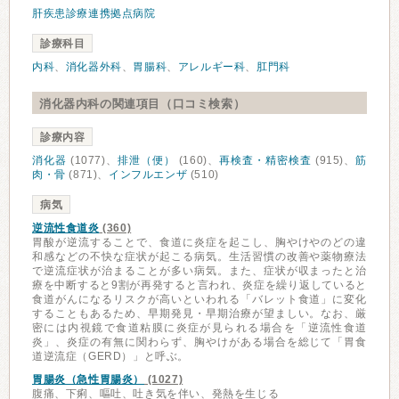
肝疾患診療連携拠点病院
診療科目
内科
、
消化器外科
、
胃腸科
、
アレルギー科
、
肛門科
消化器内科の関連項目（口コミ検索）
診療内容
消化器
(1077)、
排泄（便）
(160)、
再検査・精密検査
(915)、
筋
肉・骨
(871)、
インフルエンザ
(510)
病気
逆流性食道炎
(360)
胃酸が逆流することで、食道に炎症を起こし、胸やけやのどの違
和感などの不快な症状が起こる病気。生活習慣の改善や薬物療法
で逆流症状が治まることが多い病気。また、症状が収まったと治
療を中断すると9割が再発すると言われ、炎症を繰り返していると
食道がんになるリスクが高いといわれる「バレット食道」に変化
することもあるため、早期発見・早期治療が望ましい。なお、厳
密には内視鏡で食道粘膜に炎症が見られる場合を「逆流性食道
炎」、炎症の有無に関わらず、胸やけがある場合を総じて「胃食
道逆流症（GERD）」と呼ぶ。
胃腸炎（急性胃腸炎）
(1027)
腹痛、下痢、嘔吐、吐き気を伴い、発熱を生じる