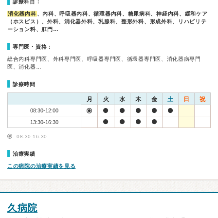
診療科目：
消化器内科
、内科、呼吸器内科、循環器内科、糖尿病科、神経内科、緩和ケア
（ホスピス）、外科、消化器外科、乳腺科、整形外科、形成外科、リハビリテ
ーション科、肛門…
専門医・資格：
総合内科専門医、外科専門医、呼吸器専門医、循環器専門医、消化器病専門
医、消化器…
診療時間
月
火
水
木
金
土
日
祝
08:30-12:00
13:30-16:30
08:30-16:30
治療実績
この病院の治療実績を見る
久病院