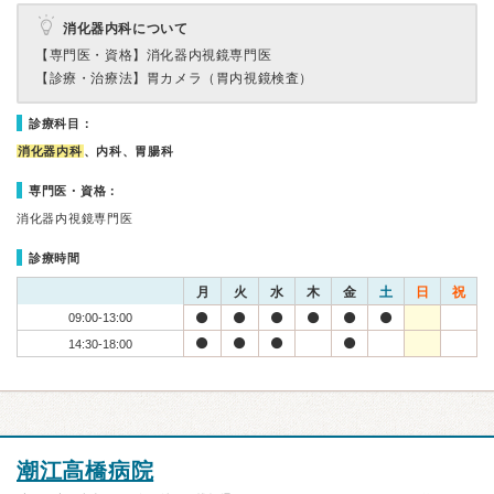
消化器内科について
【専門医・資格】
消化器内視鏡専門医
【診療・治療法】
胃カメラ（胃内視鏡検査）
診療科目：
消化器内科
、内科、胃腸科
専門医・資格：
消化器内視鏡専門医
診療時間
月
火
水
木
金
土
日
祝
09:00-13:00
14:30-18:00
潮江高橋病院