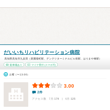
だいいちリハビリテーション病院
高知県高知市九反田（菜園場町駅、デンテツターミナルビル前駅、はりまや橋駅）
駐車場あり
マイナ受付
(スマホ可)
土曜（〜13:00）
3.00
2件
アクセス数 7月:
174
| 6月:
125