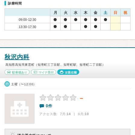
診療時間
月
火
水
木
金
土
日
祝
09:00-12:30
13:30-17:30
秋沢内科
高知県高知市東雲町（知寄町三丁目駅、知寄町駅、知寄町二丁目駅）
駐車場あり
マイナ受付
女医在籍
土曜（〜12:00）
－
0件
アクセス数 7月:
14
| 6月:
10