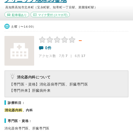
高知県高知市北本町（宝永町駅、知寄町一丁目駅、菜園場町駅）
駐車場あり
マイナ受付
(スマホ可)
土曜（〜14:00）
－
0件
アクセス数 7月:
7
| 6月:
17
消化器内科について
【専門医・資格】
消化器病専門医、肝臓専門医
【専門外来】
肝臓病外来
診療科目：
消化器内科
、内科
専門医・資格：
消化器病専門医、肝臓専門医