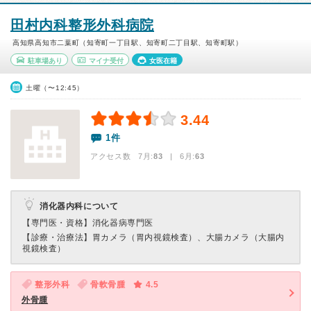
田村内科整形外科病院
高知県高知市二葉町（知寄町一丁目駅、知寄町二丁目駅、知寄町駅）
駐車場あり
マイナ受付
女医在籍
土曜（〜12:45）
3.44
1件
アクセス数 7月:
83
| 6月:
63
消化器内科について
【専門医・資格】
消化器病専門医
【診療・治療法】
胃カメラ（胃内視鏡検査）、大腸カメラ（大腸内
視鏡検査）
整形外科
骨軟骨腫
4.5
外骨腫