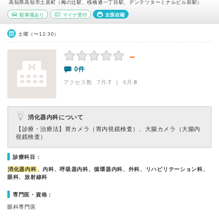
高知県高知市土居町（梅の辻駅、桟橋通一丁目駅、デンテツターミナルビル前駅）
駐車場あり
マイナ受付
女医在籍
土曜（〜12:30）
－
0件
アクセス数 7月:
7
| 6月:
8
消化器内科について
【診療・治療法】
胃カメラ（胃内視鏡検査）、大腸カメラ（大腸内
視鏡検査）
診療科目：
消化器内科
、内科、呼吸器内科、循環器内科、外科、リハビリテーション科、
眼科、放射線科
専門医・資格：
眼科専門医