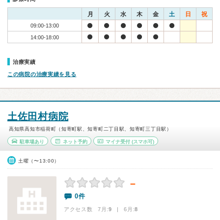
月
火
水
木
金
土
日
祝
09:00-13:00
14:00-18:00
治療実績
この病院の治療実績を見る
土佐田村病院
高知県高知市稲荷町（知寄町駅、知寄町二丁目駅、知寄町三丁目駅）
駐車場あり
ネット予約
マイナ受付
(スマホ可)
土曜（〜13:00）
－
0件
アクセス数 7月:
9
| 6月:
8