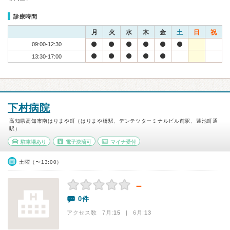
診療時間
月
火
水
木
金
土
日
祝
09:00-12:30
13:30-17:00
下村病院
高知県高知市南はりまや町（はりまや橋駅、デンテツターミナルビル前駅、蓮池町通
駅）
駐車場あり
電子決済可
マイナ受付
土曜（〜13:00）
－
0件
アクセス数 7月:
15
| 6月:
13