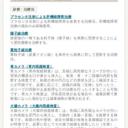
診療・治療法
プラセンタ注射による肝機能障害治療
プラセンタ注射による肝機能障害を改善する治療法。肝機能障害
治療の場合のみ保険適用。
陽子線治療
放射線の一種である粒子線（陽子線）を病巣に照射することによ
り悪性腫瘍を治療する。
重粒子線治療
重粒子線（炭素イオン線）を体外から病巣に対して照射する治療
法。
胃カメラ（胃内視鏡検査）
胃カメラ（胃内視鏡検査）は、先端に高性能なスコープが付いた
管状の機器を口や鼻から挿入し、食道・胃・十二指腸の内部を観
察する検査です。粘膜の色や凹凸などの形状を詳しく確認するこ
とが可能です。必要に応じて、組織の採取（生検）を行ったり、
ポリープの切除や止血処理などの治療を行ったりすることも可能
です。胃カメラ検査は、消化器症状がある場合や、健康診断で要
検査になった場合などは健康保険が適用されます。
大腸カメラ（大腸内視鏡検査）
大腸カメラ（大腸内視鏡検査）は、先端に高性能なカメラが付い
た内視鏡を肛門から挿入し、大腸内（直腸～盲腸）を観察する検
査です。粘膜の色や形状、炎症や腫瘍の有無を直接確認できるの
が特徴です。必要に応じてその場で組織を採取したり（生検）、