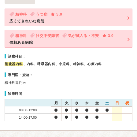
精神科
うつ病
5.0
広くてきれいな病院
精神科
社交不安障害
気が滅入る・不安
3.0
信頼ある病院
診療科目：
消化器内科
、内科、呼吸器内科、小児科、精神科、心療内科
専門医・資格：
精神科専門医
診療時間
月
火
水
木
金
土
日
祝
09:00-12:00
14:00-17:00