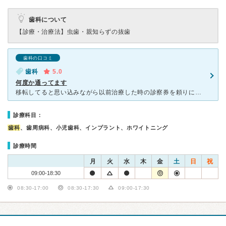
歯科について
【診療・治療法】
虫歯・親知らずの抜歯
歯科の口コミ
歯科
5.0
何度か通ってます
移転してると思い込みながら以前治療した時の診察券を頼りに電話 予約を取り念の為に確認で移転の話を聞くと 以前のまま同じ場所で診療してるとの事でした。 電話受付の女性スタッフも優しく丁寧に対応
診療科目：
歯科
、歯周病科、小児歯科、インプラント、ホワイトニング
診療時間
月
火
水
木
金
土
日
祝
09:00-18:30
08:30-17:00
08:30-17:30
09:00-17:30