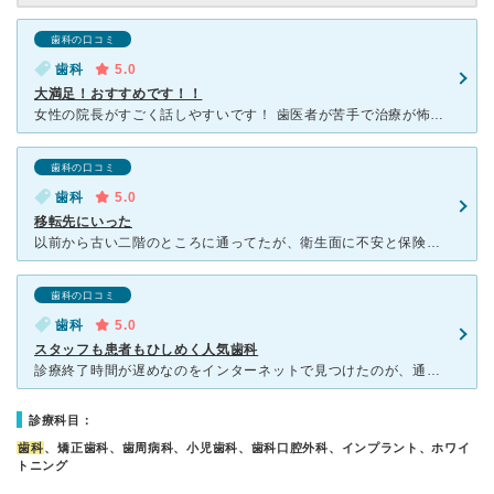
歯科の口コミ
歯科
5.0
大満足！おすすめです！！
女性の院長がすごく話しやすいです！ 歯医者が苦手で治療が怖かったのですが、必要な理由をきちんと説明してくれて、泣きそうになったら励ましてくれました。治療が数回で終わったので腕がいいんだと思います。話
歯科の口コミ
歯科
5.0
移転先にいった
以前から古い二階のところに通ってたが、衛生面に不安と保険の治療のやつは大事にされない感じの態度に不満あり通院をやめました。移転して、きれいになったみたいなハガキがきて、詰めものがのいたので、試しにいっ
歯科の口コミ
歯科
5.0
スタッフも患者もひしめく人気歯科
診療終了時間が遅めなのをインターネットで見つけたのが、通院のきっかけでした。 初回はキャラメルを食べたときに歯がボロっと欠けたのであわてて電話をかけたのですが、急患でもなんとか対応してもらいまし
診療科目：
歯科
、矯正歯科、歯周病科、小児歯科、歯科口腔外科、インプラント、ホワイ
トニング