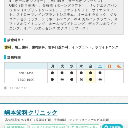
4（オールオンフォー）、All-on-6（オールオンシックス）、
GBR（骨再生法）、骨移植（ボーングラフト）、リッジエクスパン
ジョン（スプリットクレスト）、ソケットリフト、サイナスリフ
ト、ストローマンインプラントシステム、オールセラミック、ジル
コニアセラミック、ラミネートべニア、AGCガルバノクラウン、オ
フィスホワイトニング、ホームホワイトニング、デュアルホワイト
ニング、オパールエッセンス エクストラブースト
診療科目：
歯科
、矯正歯科、歯周病科、歯科口腔外科、インプラント、ホワイトニング
診療時間
月
火
水
木
金
土
日
祝
09:00-13:00
14:30-19:00
14:30-17:00
嶋本歯科クリニック
高知県高知市桜井町（菜園場町駅、宝永町駅、デンテツターミナルビル前駅）
駐車場あり
マイナ受付
(スマホ可)
電子処方せん対応
女医在籍