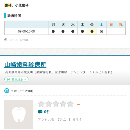
歯科
、小児歯科
診療時間
月
火
水
木
金
土
日
祝
09:00-18:00
09:00-13:00
山崎歯科診療所
高知県高知市城見町（菜園場町駅、宝永町駅、デンテツターミナルビル前駅）
駐車場あり
土曜（〜12:00）
－
0件
アクセス数 7月:
1
| 6月:
4