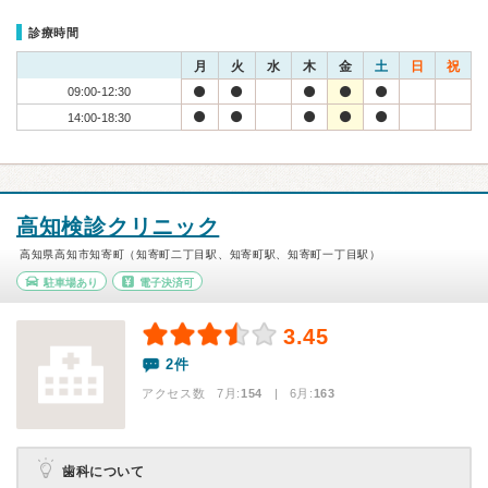
診療時間
月
火
水
木
金
土
日
祝
09:00-12:30
14:00-18:30
高知検診クリニック
高知県高知市知寄町（知寄町二丁目駅、知寄町駅、知寄町一丁目駅）
駐車場あり
電子決済可
3.45
2件
アクセス数 7月:
154
| 6月:
163
歯科について