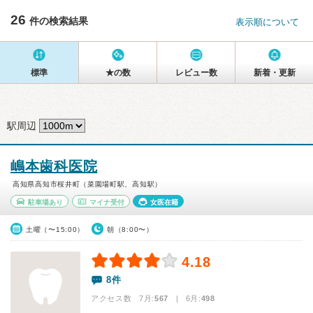
26
件の検索結果
表示順について
標準
★の数
レビュー数
新着・更新
駅周辺
嶋本歯科医院
高知県高知市桜井町（菜園場町駅、高知駅）
駐車場あり
マイナ受付
女医在籍
土曜（〜15:00）
朝（8:00〜）
4.18
8件
アクセス数 7月:
567
| 6月:
498