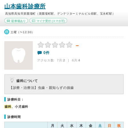
山本歯科診療所
高知県高知市菜園場町（菜園場町駅、デンテツターミナルビル前駅、宝永町駅）
駐車場あり
マイナ受付
(スマホ可)
土曜（〜12:30）
－
0件
アクセス数 7月:
2
| 6月:
4
歯科について
【診療・治療法】
虫歯・親知らずの抜歯
診療科目：
歯科
、小児歯科
診療時間
月
火
水
木
金
土
日
祝