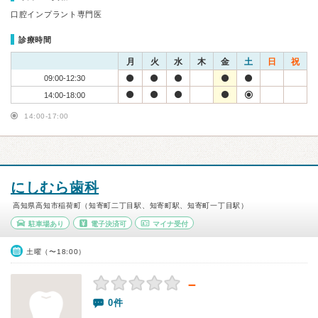
口腔インプラント専門医
診療時間
月
火
水
木
金
土
日
祝
09:00-12:30
14:00-18:00
14:00-17:00
にしむら歯科
高知県高知市稲荷町（知寄町二丁目駅、知寄町駅、知寄町一丁目駅）
駐車場あり
電子決済可
マイナ受付
土曜（〜18:00）
－
0件