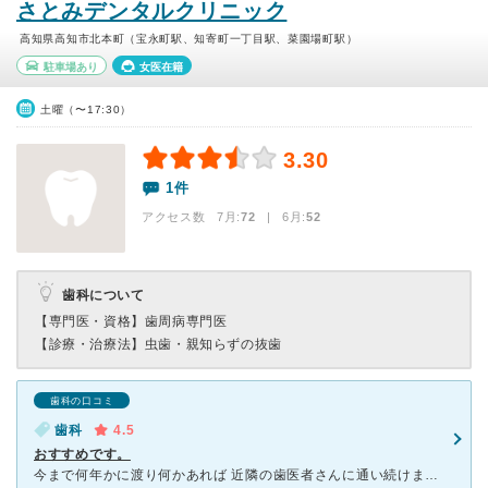
さとみデンタルクリニック
高知県高知市北本町（宝永町駅、知寄町一丁目駅、菜園場町駅）
駐車場あり
女医在籍
土曜（〜17:30）
3.30
1件
アクセス数 7月:
72
| 6月:
52
歯科について
【専門医・資格】
歯周病専門医
【診療・治療法】
虫歯・親知らずの抜歯
歯科の口コミ
歯科
4.5
おすすめです。
今まで何年かに渡り何かあれば 近隣の歯医者さんに通い続けました。親近感もわき接しやすく その先生も素晴らしい 方です。ですが、いつのまにか 治療はおまかせ、なあなあとなり事前の説明も無くなり、ある程