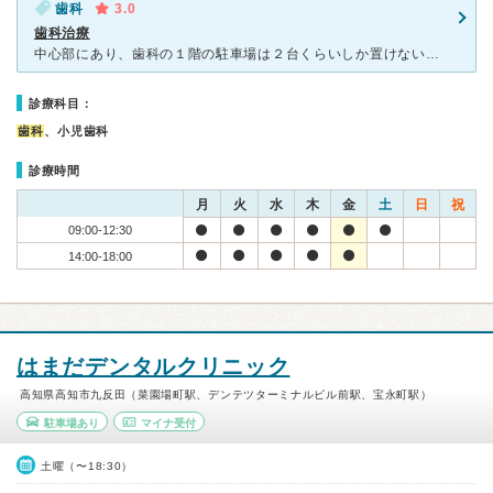
歯科
3.0
歯科治療
中心部にあり、歯科の１階の駐車場は２台くらいしか置けないため、 大抵コインパーキングにとめることになります。 予約システムが変わっていて、午前か午後という大雑把な予約で 時間に縛られることが
診療科目：
歯科
、小児歯科
診療時間
月
火
水
木
金
土
日
祝
09:00-12:30
14:00-18:00
はまだデンタルクリニック
高知県高知市九反田（菜園場町駅、デンテツターミナルビル前駅、宝永町駅）
駐車場あり
マイナ受付
土曜（〜18:30）