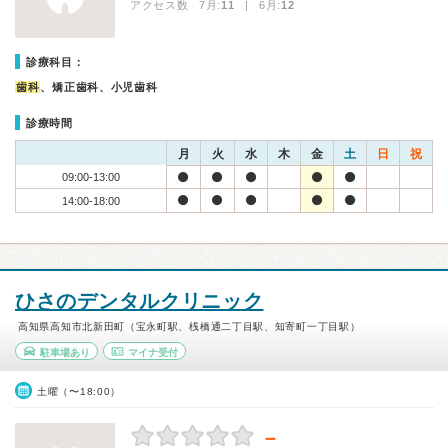
アクセス数 7月:
11
| 6月:
12
診療科目：
歯科
、矯正歯科、小児歯科
診療時間
月
火
水
木
金
土
日
祝
09:00-13:00
14:00-18:00
ひさのデンタルクリニック
高知県高知市北新田町（宝永町駅、桟橋通二丁目駅、知寄町一丁目駅）
駐車場あり
マイナ受付
土曜（〜18:00）
－