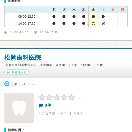
診療時間
月
火
水
木
金
土
日
祝
09:00-12:30
14:00-17:30
14:00-17:00
14:30-17:30
松岡歯科医院
高知県高知市中宝永町（宝永町駅、知寄町一丁目駅、知寄町二丁目駅）
駐車場あり
土曜（〜13:00）
－
0件
アクセス数 7月:
1
| 6月:
2
診療科目：