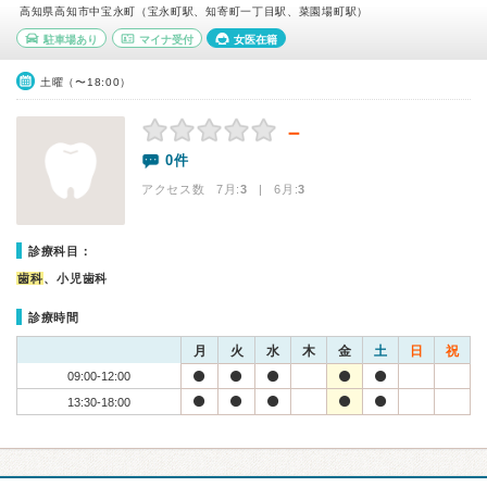
高知県高知市中宝永町（宝永町駅、知寄町一丁目駅、菜園場町駅）
駐車場あり
マイナ受付
女医在籍
土曜（〜18:00）
－
0件
アクセス数 7月:
3
| 6月:
3
診療科目：
歯科
、小児歯科
診療時間
月
火
水
木
金
土
日
祝
09:00-12:00
13:30-18:00