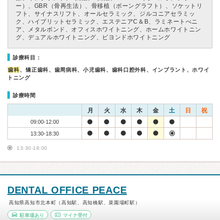
ー）、GBR（骨再生法）、骨移植（ボーングラフト）、ソケットリ
フト、サイナスリフト、オールセラミック、ジルコニアセラミッ
ク、ハイブリットセラミック、エステニアC＆B、ラミネートべニ
ア、メタルボンド、オフィスホワイトニング、ホームホワイトニン
グ、デュアルホワイトニング、ビヨンドホワイトニング
診療科目：
歯科
、矯正歯科、歯周病科、小児歯科、歯科口腔外科、インプラント、ホワイ
トニング
診療時間
月
火
水
木
金
土
日
祝
09:00-12:00
13:30-18:30
13:30-18:00
DENTAL OFFICE PEACE
高知県高知市北本町（高知駅、高知橋駅、菜園場町駅）
駐車場あり
マイナ受付