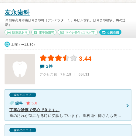
友永歯科
高知県高知市南はりまや町（デンテツターミナルビル前駅、はりまや橋駅、梅の辻
駅）
駐車場あり
電子決済可
マイナ受付
(スマホ可)
女医在籍
土曜（〜12:30）
3.44
2件
アクセス数 7月:
19
| 6月:
31
歯科の口コミ
歯科
5.0
丁寧な診察で安心できます。
歯の汚れが気になる時に受診しています。歯科衛生師さんも先生もとても丁寧に状態を説明してくださり、安心して通うことが出来ています。歯に汚れがつきにくくなるような歯の磨き方を実際に指導してくださるのですが
歯科の口コミ