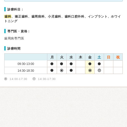
診療科目：
歯科
、矯正歯科、歯周病科、小児歯科、歯科口腔外科、インプラント、ホワイ
トニング
専門医・資格：
歯周病専門医
診療時間
月
火
水
木
金
土
日
祝
09:30-13:00
14:30-18:30
14:00-17:30
14:30-17:30