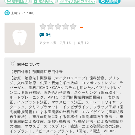
駐車場あり
電子決済可
マイナ受付
(スマホ可)
女医在籍
土曜（〜17:00）
－
0件
アクセス数 7月:
15
| 6月:
12
歯科について
【専門外来】
顎関節症専門外来
【診療・治療法】
顕微鏡（マイクロスコープ）歯科治療、ブリッ
ジ、入れ歯治療、虫歯・親知らずの抜歯、コンポジットレジン、ラ
バーダム、歯科用CAD・CAMシステムを用いたハイブリッドレジ
ンによる歯冠補綴、噛み合わせ治療、スケーリング（歯石取り）、
ルートプレーニング、PMTC（専門的機械的歯面掃除）、表側矯
正、インプラント矯正、マウスピース矯正、ストレートワイヤーテ
クニック、クリアブラケット、インビザライン、フラップ手術（歯
肉剥離掻爬術）による歯周病の外科治療、エムドゲイン（歯周組織
再生療法）、重度歯周病に対する骨移植（歯周組織再生療法）、重
度歯周病による抜歯、認知行動療法（行動変容法）による顎関節症
の治療、マウスピース（スプリント療法）による顎関節症の治療、
インプラント、2ピースインプラント、1回法、2回法、All-on-