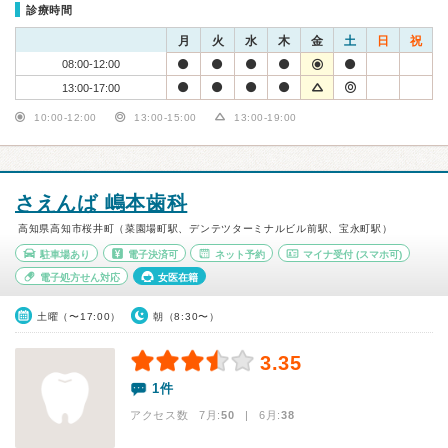
診療時間
月
火
水
木
金
土
日
祝
08:00-12:00
13:00-17:00
10:00-12:00
13:00-15:00
13:00-19:00
さえんば 嶋本歯科
高知県高知市桜井町（菜園場町駅、デンテツターミナルビル前駅、宝永町駅）
駐車場あり
電子決済可
ネット予約
マイナ受付
(スマホ可)
電子処方せん対応
女医在籍
土曜（〜17:00）
朝（8:30〜）
3.35
1件
アクセス数 7月:
50
| 6月:
38