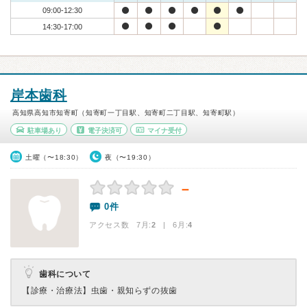
09:00-12:30
14:30-17:00
岸本歯科
高知県高知市知寄町（知寄町一丁目駅、知寄町二丁目駅、知寄町駅）
駐車場あり
電子決済可
マイナ受付
土曜（〜18:30）
夜（〜19:30）
－
0件
アクセス数 7月:
2
| 6月:
4
歯科について
【診療・治療法】
虫歯・親知らずの抜歯