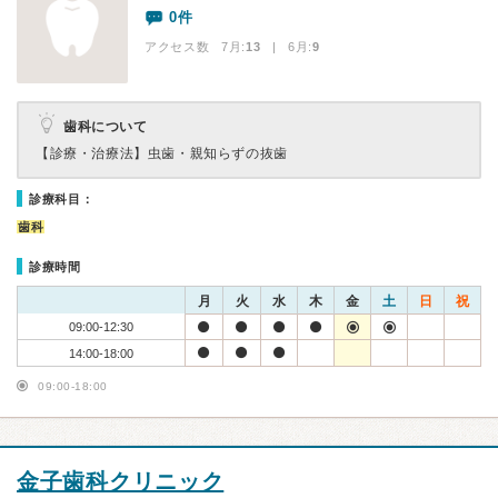
0件
アクセス数 7月:
13
| 6月:
9
歯科について
【診療・治療法】
虫歯・親知らずの抜歯
診療科目：
歯科
診療時間
月
火
水
木
金
土
日
祝
09:00-12:30
14:00-18:00
09:00-18:00
金子歯科クリニック