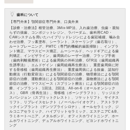
歯科について
【専門外来】
顎関節症専門外来、口臭外来
【診療・治療法】
根管治療、3Mix-MP法、入れ歯治療、虫歯・親知
らずの抜歯、コンポジットレジン、ラバーダム、歯科用CAD・
CAMシステムを用いたハイブリッドレジンによる歯冠補綴、噛み合
わせ治療、フッ素塗布、シーラント、スケーリング（歯石取り）、
ルートプレーニング、PMTC（専門的機械的歯面掃除）、インプラ
ント矯正、マウスピース矯正、ムーシールド、ヘッドギアによる歯
列矯正、インビザライン、歯周病のレーザー治療、フラップ手術
（歯肉剥離掻爬術）による歯周病の外科治療、GTR法（歯周組織再
生誘導法）、エムドゲイン（歯周組織再生療法）、重度歯周病に対
する骨移植（歯周組織再生療法）、重度歯周病による抜歯、認知行
動療法（行動変容法）による顎関節症の治療、物理療法による顎関
節症の治療、運動療法による顎関節症の治療、薬物療法による顎関
節症の治療、マウスピース（スプリント療法）による顎関節症の治
療、インプラント、1回法、2回法、All-on-6（オールオンシック
ス）、GBR（骨再生法）、骨移植（ボーングラフト）、リッジエク
スパンジョン（スプリットクレスト）、ソケットリフト、サイナス
リフト、リプレイスセレクト（ノーベルバイオケア）、アストラテ
ックインプラント（デンツプライシロナ）、オールセラミック、ジ
ルコニアセラミック、ハイブリットセラミック、エステニアC＆B、
ラミネートべニア、メタルボンド、オフィスホワイトニング、ホー
ムホワイトニング、デュアルホワイトニング、ビヨンドホワイトニ
ング