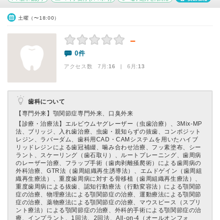
土曜（〜18:00）
－
0件
アクセス数 7月:
16
| 6月:
13
歯科について
【専門外来】
顎関節症専門外来、口臭外来
【診療・治療法】
エルビウムヤグレーザー（虫歯治療）、3Mix-MP
法、ブリッジ、入れ歯治療、虫歯・親知らずの抜歯、コンポジット
レジン、ラバーダム、歯科用CAD・CAMシステムを用いたハイブ
リッドレジンによる歯冠補綴、噛み合わせ治療、フッ素塗布、シー
ラント、スケーリング（歯石取り）、ルートプレーニング、歯周病
のレーザー治療、フラップ手術（歯肉剥離掻爬術）による歯周病の
外科治療、GTR法（歯周組織再生誘導法）、エムドゲイン（歯周組
織再生療法）、重度歯周病に対する骨移植（歯周組織再生療法）、
重度歯周病による抜歯、認知行動療法（行動変容法）による顎関節
症の治療、物理療法による顎関節症の治療、運動療法による顎関節
症の治療、薬物療法による顎関節症の治療、マウスピース（スプリ
ント療法）による顎関節症の治療、外科的手術による顎関節症の治
療、インプラント、1回法、2回法、All-on-4（オールオンフォ