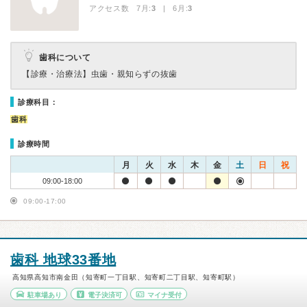
アクセス数 7月:
3
| 6月:
3
歯科について
【診療・治療法】
虫歯・親知らずの抜歯
診療科目：
歯科
診療時間
月
火
水
木
金
土
日
祝
09:00-18:00
09:00-17:00
歯科 地球33番地
高知県高知市南金田（知寄町一丁目駅、知寄町二丁目駅、知寄町駅）
駐車場あり
電子決済可
マイナ受付