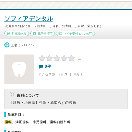
ソフィアデンタル
高知県高知市北金田（知寄町一丁目駅、知寄町二丁目駅、宝永町駅）
駐車場あり
電子決済可
マイナ受付
(スマホ可)
土曜（〜17:00）
－
0件
アクセス数 7月:
3
| 6月:
2
歯科について
【診療・治療法】
虫歯・親知らずの抜歯
診療科目：
歯科
、矯正歯科、小児歯科、歯科口腔外科