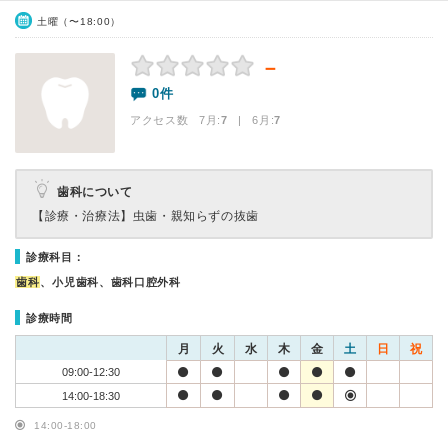
土曜（〜18:00）
－
0件
アクセス数 7月:
7
| 6月:
7
歯科について
【診療・治療法】
虫歯・親知らずの抜歯
診療科目：
歯科
、小児歯科、歯科口腔外科
診療時間
月
火
水
木
金
土
日
祝
09:00-12:30
14:00-18:30
14:00-18:00