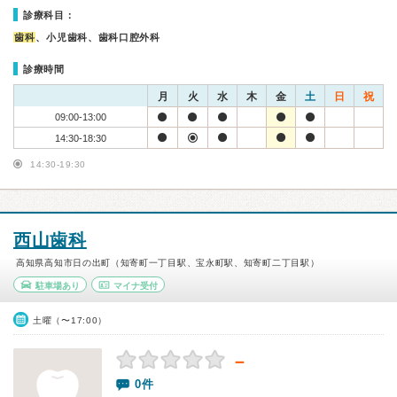
診療科目：
歯科
、小児歯科、歯科口腔外科
診療時間
月
火
水
木
金
土
日
祝
09:00-13:00
14:30-18:30
14:30-19:30
西山歯科
高知県高知市日の出町（知寄町一丁目駅、宝永町駅、知寄町二丁目駅）
駐車場あり
マイナ受付
土曜（〜17:00）
－
0件