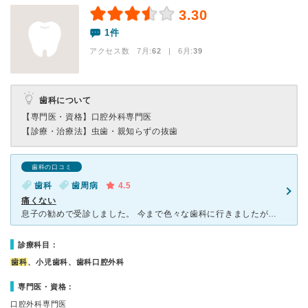
3.30
1件
アクセス数 7月:
62
| 6月:
39
歯科について
【専門医・資格】
口腔外科専門医
【診療・治療法】
虫歯・親知らずの抜歯
歯科の口コミ
歯科
歯周病
4.5
痛くない
息子の勧めで受診しました。 今まで色々な歯科に行きましたが、こちらが1番痛くなかったです。 口腔内チェックも優しく、出血がありません。（今までの歯科は、ポケットの深さチェックや歯石取りでとても痛く
診療科目：
歯科
、小児歯科、歯科口腔外科
専門医・資格：
口腔外科専門医