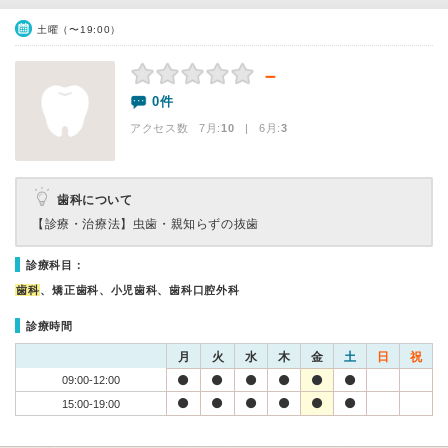
土曜（〜19:00）
－
0件
アクセス数 7月:
10
| 6月:
3
歯科について
【診療・治療法】
虫歯・親知らずの抜歯
診療科目：
歯科
、矯正歯科、小児歯科、歯科口腔外科
診療時間
月
火
水
木
金
土
日
祝
09:00-12:00
15:00-19:00