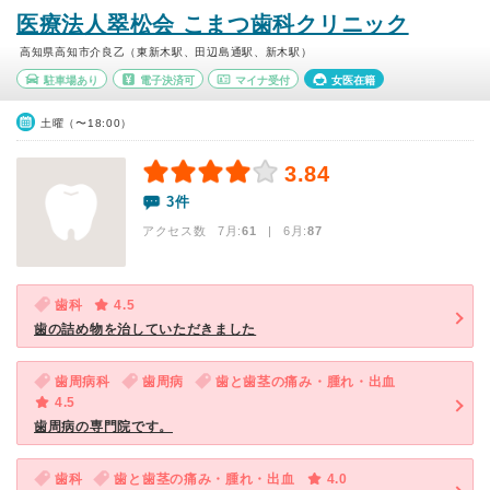
医療法人翠松会 こまつ歯科クリニック
高知県高知市介良乙（東新木駅、田辺島通駅、新木駅）
駐車場あり
電子決済可
マイナ受付
女医在籍
土曜（〜18:00）
3.84
3件
アクセス数 7月:
61
| 6月:
87
歯科
4.5
歯の詰め物を治していただきました
歯周病科
歯周病
歯と歯茎の痛み・腫れ・出血
4.5
歯周病の専門院です。
歯科
歯と歯茎の痛み・腫れ・出血
4.0