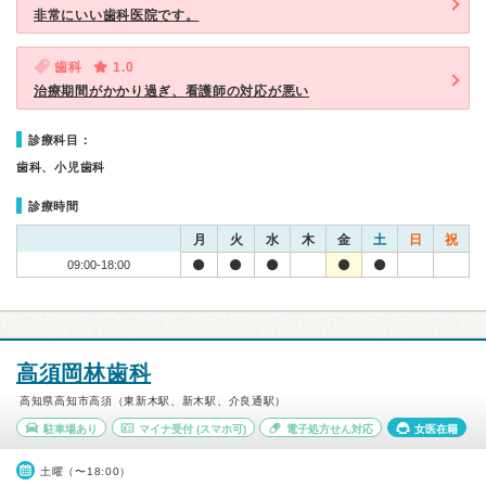
非常にいい歯科医院です。
歯科
1.0
治療期間がかかり過ぎ、看護師の対応が悪い
診療科目：
歯科、小児歯科
診療時間
月
火
水
木
金
土
日
祝
09:00-18:00
高須岡林歯科
高知県高知市高須（東新木駅、新木駅、介良通駅）
駐車場あり
マイナ受付
(スマホ可)
電子処方せん対応
女医在籍
土曜（〜18:00）