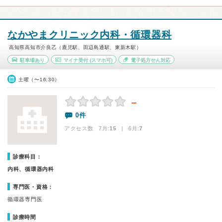
なかやまクリニック内科・循環器科
高知県高知市介良乙（鹿児駅、田辺島通駅、東新木駅）
駐車場あり
マイナ受付
(スマホ可)
電子処方せん対応
土曜（〜16:30）
－
0件
アクセス数 7月:
15
| 6月:
7
診療科目：
内科、循環器内科
専門医・資格：
循環器専門医
診療時間