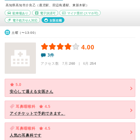
高知県高知市介良乙（鹿児駅、田辺島通駅、東新木駅）
駐車場あり
電子決済可
マイナ受付
(スマホ可)
電子処方せん対応
女医在籍
土曜（〜13:00）
4.00
3件
アクセス数 7月:
260
| 6月:
254
5.0
安心して通える女医さん
耳鼻咽喉科
4.5
アイチケットで予約できます。
耳鼻咽喉科
4.5
人気の耳鼻科です