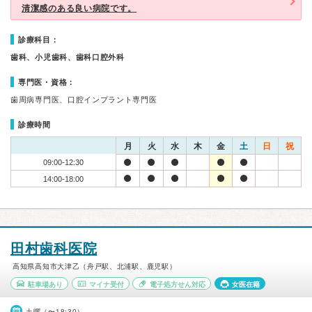
清潔感のある良い病院です。
診療科目：
歯科、小児歯科、歯科口腔外科
専門医・資格：
歯周病専門医、口腔インプラント専門医
診療時間
月
火
水
木
金
土
日
祝
09:00-12:30
14:00-18:00
田村歯科医院
高知県高知市大津乙（舟戸駅、北浦駅、鹿児駅）
駐車場あり
マイナ受付
電子処方せん対応
女医在籍
土曜（〜18:30）