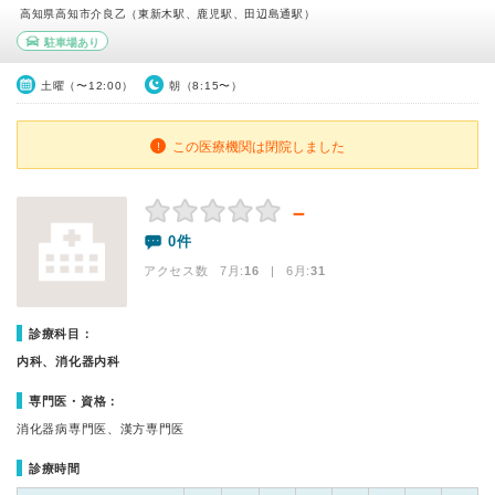
高知県高知市介良乙（東新木駅、鹿児駅、田辺島通駅）
駐車場あり
土曜（〜12:00）
朝（8:15〜）
この医療機関は閉院しました
－
0件
アクセス数 7月:
16
| 6月:
31
診療科目：
内科、消化器内科
専門医・資格：
消化器病専門医、漢方専門医
診療時間