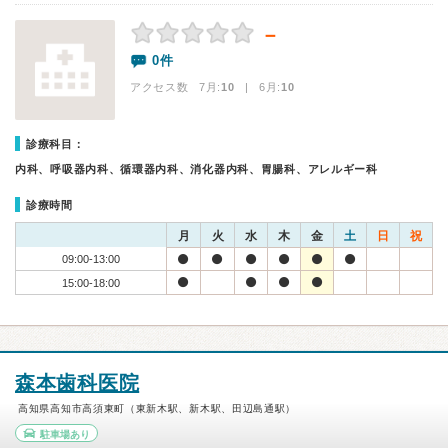
－
0件
アクセス数 7月:
10
| 6月:
10
診療科目：
内科、呼吸器内科、循環器内科、消化器内科、胃腸科、アレルギー科
診療時間
月
火
水
木
金
土
日
祝
09:00-13:00
15:00-18:00
森本歯科医院
高知県高知市高須東町（東新木駅、新木駅、田辺島通駅）
駐車場あり