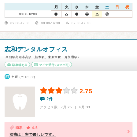
月
火
水
木
金
土
日
祝
09:00-18:00
09:00-12:30
09:00-16:30
09:00-19:00
志和デンタルオフィス
高知県高知市高須（新木駅、東新木駅、介良通駅）
駐車場あり
マイナ受付
(スマホ可)
土曜（〜18:00）
2.75
2件
アクセス数 7月:
25
| 6月:
33
歯科
4.5
治療は丁寧で優しいです。