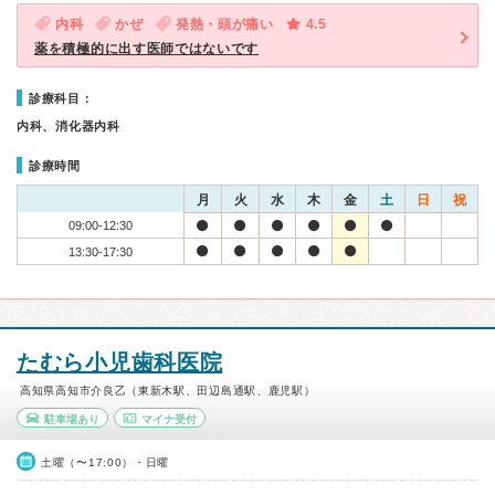
内科
かぜ
発熱・頭が痛い
4.5
薬を積極的に出す医師ではないです
診療科目：
内科、消化器内科
診療時間
月
火
水
木
金
土
日
祝
09:00-12:30
13:30-17:30
たむら小児歯科医院
高知県高知市介良乙（東新木駅、田辺島通駅、鹿児駅）
駐車場あり
マイナ受付
土曜（〜17:00）・日曜