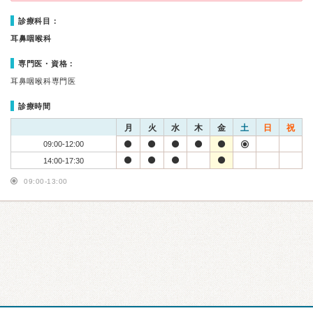
診療科目：
耳鼻咽喉科
専門医・資格：
耳鼻咽喉科専門医
診療時間
月
火
水
木
金
土
日
祝
09:00-12:00
14:00-17:30
09:00-13:00