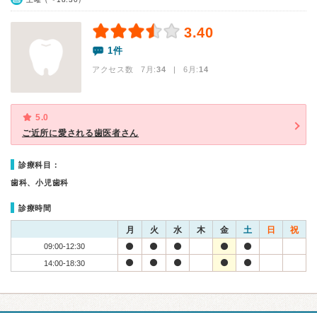
3.40
1件
アクセス数 7月:
34
| 6月:
14
5.0
ご近所に愛される歯医者さん
診療科目：
歯科、小児歯科
診療時間
月
火
水
木
金
土
日
祝
09:00-12:30
14:00-18:30