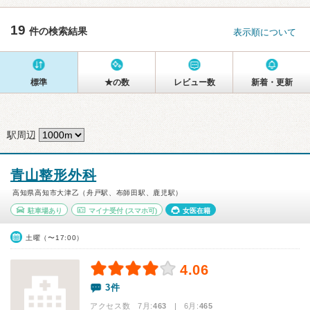
19
件の検索結果
表示順について
標準
★の数
レビュー数
新着・更新
駅周辺
青山整形外科
高知県高知市大津乙（舟戸駅、布師田駅、鹿児駅）
駐車場あり
マイナ受付
(スマホ可)
女医在籍
土曜（〜17:00）
4.06
3件
アクセス数 7月:
463
| 6月:
465