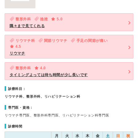
整形外科
捻挫
5.0
隅々まで見てくれる
リウマチ科
関節リウマチ
手足の関節が痛い
4.5
リウマチ
整形外科
4.0
タイミングよっては待ち時間が少し長いです
診療科目：
リウマチ科、整形外科、リハビリテーション科
専門医・資格：
リウマチ専門医、整形外科専門医、リハビリテーション科専門医
診療時間
月
火
水
木
金
土
日
祝