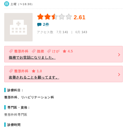
土曜（〜16:30）
2.61
2件
アクセス数 7月:
141
| 6月:
143
整形外科
捻挫
けが
4.5
捻挫でお世話になりました。
整形外科
1.0
改善されることを願ってます。
診療科目：
整形外科、リハビリテーション科
専門医・資格：
整形外科専門医
診療時間