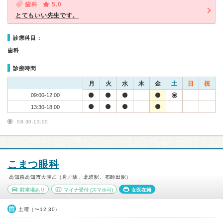
歯科
5.0
とてもいい先生です。
診療科目：
歯科
診療時間
月
火
水
木
金
土
日
祝
09:00-12:00
13:30-18:00
08:30-13:00
こまつ眼科
高知県高知市大津乙（舟戸駅、北浦駅、布師田駅）
駐車場あり
マイナ受付
(スマホ可)
女医在籍
土曜（〜12:30）