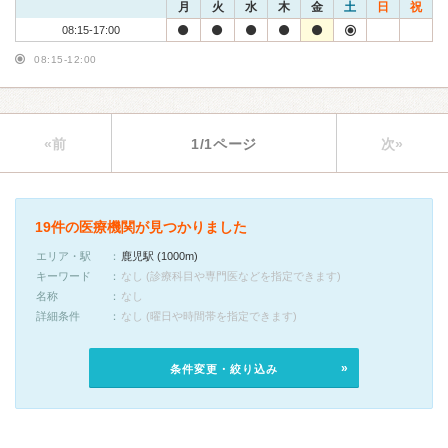
月
火
水
木
金
土
日
祝
08:15-17:00
08:15-12:00
«前
1/1ページ
次»
19件の医療機関が見つかりました
エリア・駅
鹿児駅 (1000m)
キーワード
なし (診療科目や専門医などを指定できます)
名称
なし
詳細条件
なし (曜日や時間帯を指定できます)
条件変更・絞り込み