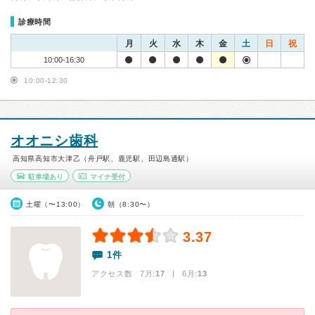
診療時間
月
火
水
木
金
土
日
祝
10:00-16:30
10:00-12:30
オオニシ歯科
高知県高知市大津乙（舟戸駅、鹿児駅、田辺島通駅）
駐車場あり
マイナ受付
土曜（〜13:00）
朝（8:30〜）
3.37
1件
アクセス数 7月:
17
| 6月:
13