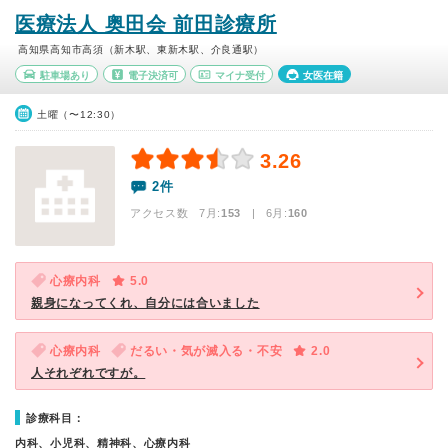
医療法人 奥田会 前田診療所
高知県高知市高須（新木駅、東新木駅、介良通駅）
駐車場あり
電子決済可
マイナ受付
女医在籍
土曜（〜12:30）
3.26
2件
アクセス数 7月:
153
| 6月:
160
心療内科
5.0
親身になってくれ、自分には合いました
心療内科
だるい・気が滅入る・不安
2.0
人それぞれですが。
診療科目：
内科、小児科、精神科、心療内科