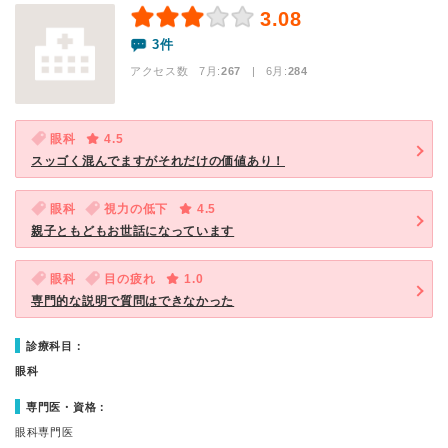
3.08
3件
アクセス数 7月:
267
| 6月:
284
眼科
4.5
スッゴく混んでますがそれだけの価値あり！
眼科
視力の低下
4.5
親子ともどもお世話になっています
眼科
目の疲れ
1.0
専門的な説明で質問はできなかった
診療科目：
眼科
専門医・資格：
眼科専門医