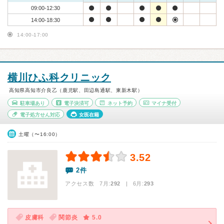
09:00-12:30
14:00-18:30
14:00-17:00
横川ひふ科クリニック
高知県高知市介良乙（鹿児駅、田辺島通駅、東新木駅）
駐車場あり
電子決済可
ネット予約
マイナ受付
電子処方せん対応
女医在籍
土曜（〜16:00）
3.52
2件
アクセス数 7月:
292
| 6月:
293
皮膚科
関節炎
5.0