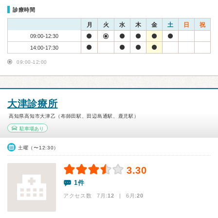
診療時間
月
火
水
木
金
土
日
祝
09:00-12:30
14:00-17:30
09:00-12:00
大津診療所
高知県高知市大津乙（布師田駅、田辺島通駅、鹿児駅）
駐車場あり
土曜（〜12:30）
3.30
1件
アクセス数 7月:
12
| 6月:
20