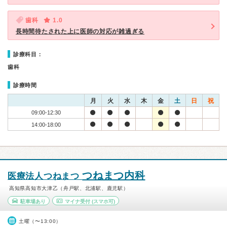
歯科
1.0
長時間待たされた上に医師の対応が雑過ぎる
診療科目：
歯科
診療時間
月
火
水
木
金
土
日
祝
09:00-12:30
14:00-18:00
つねまつ内科
医療法人つねまつ
高知県高知市大津乙（舟戸駅、北浦駅、鹿児駅）
駐車場あり
マイナ受付
(スマホ可)
土曜（〜13:00）