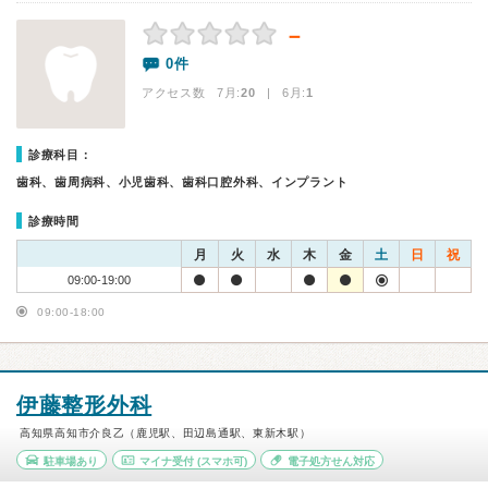
－
0件
アクセス数 7月:
20
| 6月:
1
診療科目：
歯科、歯周病科、小児歯科、歯科口腔外科、インプラント
診療時間
月
火
水
木
金
土
日
祝
09:00-19:00
09:00-18:00
伊藤整形外科
高知県高知市介良乙（鹿児駅、田辺島通駅、東新木駅）
駐車場あり
マイナ受付
(スマホ可)
電子処方せん対応