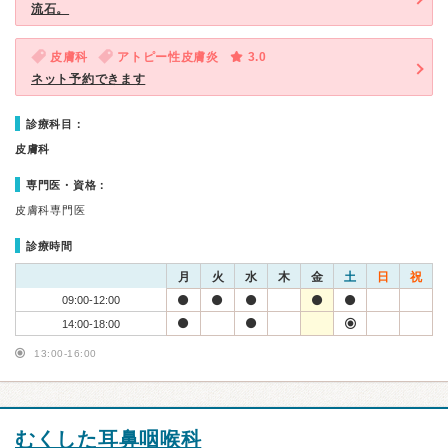
流石。
皮膚科
アトピー性皮膚炎
3.0
ネット予約できます
診療科目：
皮膚科
専門医・資格：
皮膚科専門医
診療時間
月
火
水
木
金
土
日
祝
09:00-12:00
14:00-18:00
13:00-16:00
むくした耳鼻咽喉科