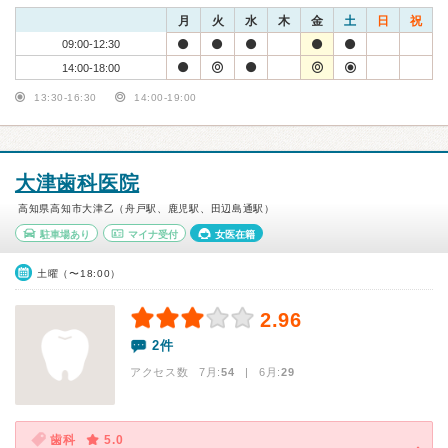
月
火
水
木
金
土
日
祝
09:00-12:30
14:00-18:00
13:30-16:30
14:00-19:00
大津歯科医院
高知県高知市大津乙（舟戸駅、鹿児駅、田辺島通駅）
駐車場あり
マイナ受付
女医在籍
土曜（〜18:00）
2.96
2件
アクセス数 7月:
54
| 6月:
29
歯科
5.0