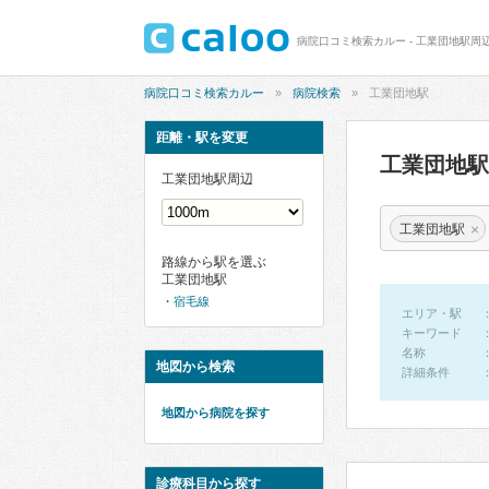
病院口コミ検索カルー - 工業団地駅周
病院口コミ検索カルー
病院検索
工業団地駅
距離・駅を変更
工業団地
工業団地駅周辺
×
工業団地駅
路線から駅を選ぶ
工業団地駅
宿毛線
エリア・駅
キーワード
名称
地図から検索
詳細条件
地図から病院を探す
診療科目から探す