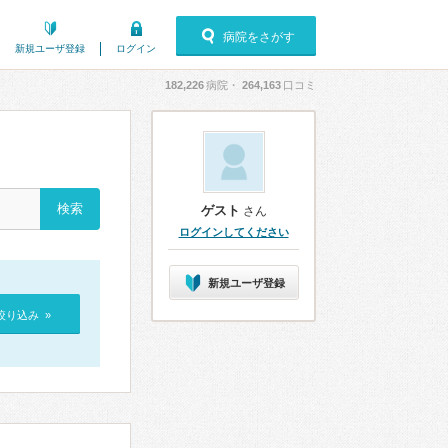
病院をさがす
新規ユーザ登録
ログイン
182,226
病院・
264,163
口コミ
ゲスト
さん
ログインしてください
新規ユーザ登録
絞り込み »