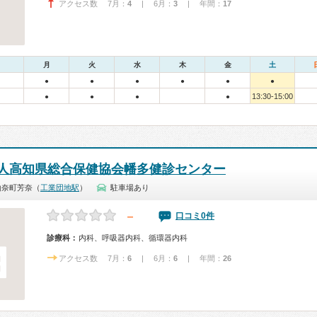
アクセス数 7月：
4
| 6月：
3
| 年間：
17
月
火
水
木
金
土
●
●
●
●
●
●
13:30-15:00
●
●
●
●
人高知県総合保健協会幡多健診センター
山奈町芳奈（
工業団地駅
）
駐車場あり
－
口コミ0件
診療科：
内科、呼吸器内科、循環器内科
アクセス数 7月：
6
| 6月：
6
| 年間：
26