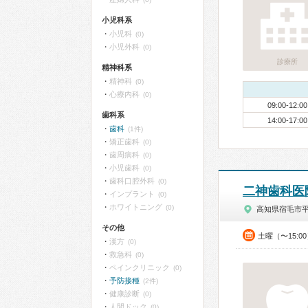
小児科系
小児科
(0)
小児外科
(0)
診療所
精神科系
精神科
(0)
心療内科
(0)
09:00-12:00
歯科系
14:00-17:00
歯科
(1件)
矯正歯科
(0)
歯周病科
(0)
小児歯科
(0)
歯科口腔外科
(0)
二神歯科医
インプラント
(0)
ホワイトニング
(0)
高知県宿毛市
その他
土曜（〜15:0
漢方
(0)
救急科
(0)
ペインクリニック
(0)
予防接種
(2件)
健康診断
(0)
人間ドック
(0)