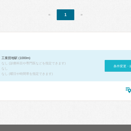
«
1
»
工業団地駅 (1000m)
なし (診療科目や専門医などを指定できます)
条件変更・
なし
なし (曜日や時間帯を指定できます)