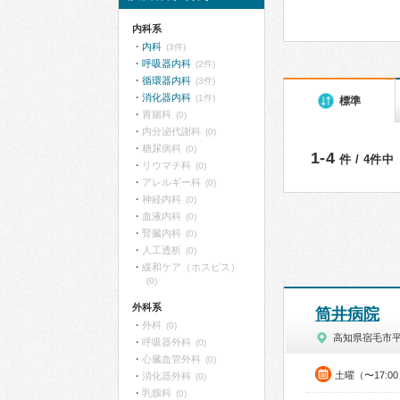
内科系
内科
(3件)
呼吸器内科
(2件)
循環器内科
(3件)
消化器内科
(1件)
標準
胃腸科
(0)
内分泌代謝科
(0)
糖尿病科
(0)
1-4
件 / 4件中
リウマチ科
(0)
アレルギー科
(0)
神経内科
(0)
血液内科
(0)
腎臓内科
(0)
人工透析
(0)
緩和ケア（ホスピス）
(0)
外科系
筒井病院
外科
(0)
高知県宿毛市
呼吸器外科
(0)
心臓血管外科
(0)
土曜（〜17:0
消化器外科
(0)
乳腺科
(0)