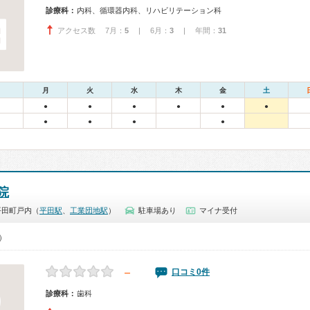
診療科：
内科、循環器内科、リハビリテーション科
アクセス数 7月：
5
| 6月：
3
| 年間：
31
月
火
水
木
金
土
●
●
●
●
●
●
●
●
●
●
院
平田町戸内（
平田駅
、
工業団地駅
）
駐車場あり
マイナ受付
0）
－
口コミ0件
診療科：
歯科