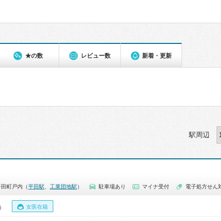
★の数
レビュー数
新着・更新
駅周辺
平田町戸内（
平田駅
、
工業団地駅
）
駐車場あり
マイナ受付
電子処方せん
女医在籍
0）