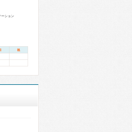
テーション
日
祝