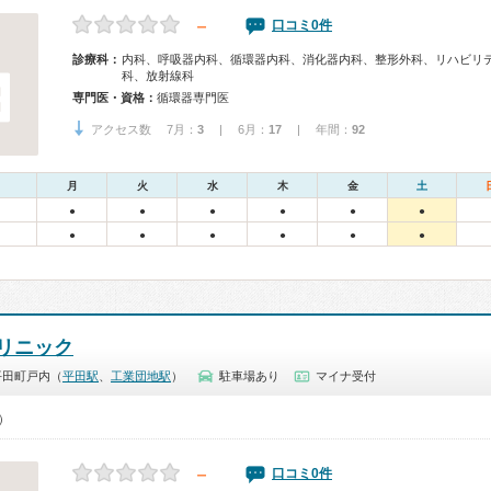
－
口コミ0件
診療科：
内科、呼吸器内科、循環器内科、消化器内科、整形外科、リハビリ
科、放射線科
専門医・資格：
循環器専門医
アクセス数 7月：
3
| 6月：
17
| 年間：
92
月
火
水
木
金
土
●
●
●
●
●
●
●
●
●
●
●
●
リニック
平田町戸内（
平田駅
、
工業団地駅
）
駐車場あり
マイナ受付
0）
－
口コミ0件