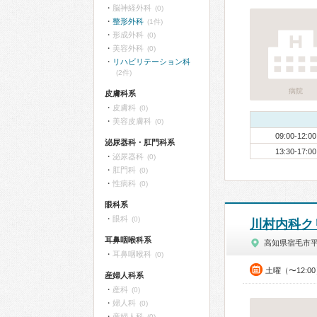
脳神経外科
(0)
整形外科
(1件)
形成外科
(0)
美容外科
(0)
リハビリテーション科
(2件)
病院
皮膚科系
皮膚科
(0)
美容皮膚科
(0)
09:00-12:00
泌尿器科・肛門科系
13:30-17:00
泌尿器科
(0)
肛門科
(0)
性病科
(0)
眼科系
眼科
(0)
川村内科ク
耳鼻咽喉科系
高知県宿毛市
耳鼻咽喉科
(0)
土曜（〜12:0
産婦人科系
産科
(0)
婦人科
(0)
産婦人科
(0)