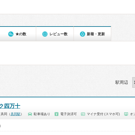
★の数
レビュー数
新着・更新
駅周辺
ク四万十
市具同（
具同駅
）
駐車場あり
電子決済可
マイナ受付 (スマホ可)
オ
5）