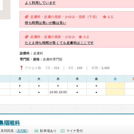
よく利用しています
皮膚科・皮膚の発疹・かゆみ・発疹（子供）
4.5
待ち時間は長いが腕は良い
皮膚科・皮膚の発疹・かゆみ
4.0
たとえ待ち時間が長くても皮膚科はここです
診療科：
皮膚科
専門医・資格：
皮膚科専門医
アクセス数 7月：
314
| 6月：
249
| 年間：
2,468
月
火
水
木
金
土
●
●
●
●
●
14:00-18:00
●
●
●
●
鼻咽喉科
市具同田黒（
具同駅
）
駐車場あり
マイナ受付