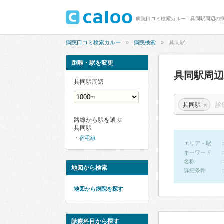
病院口コミ検索カルー - 具同駅周辺の
病院口コミ検索カルー
病院検索
具同駅
距離・駅を変更
具同駅周
具同駅周辺
×
具同駅
路線から駅を選ぶ
具同駅
宿毛線
エリア・駅
キーワード
名称
地図から検索
詳細条件
地図から病院を探す
診療科目から探す