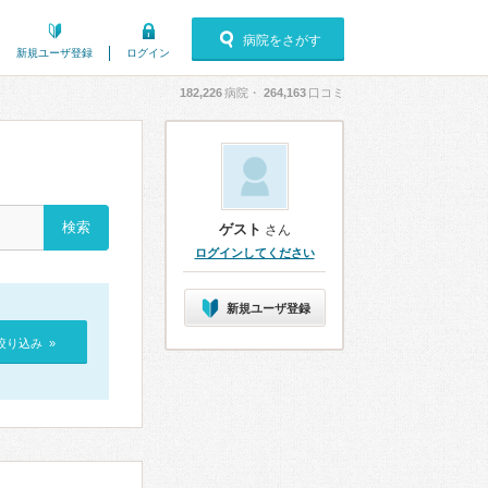
病院をさがす
新規ユーザ登録
ログイン
182,226
病院・
264,163
口コミ
ゲスト
さん
ログインしてください
新規ユーザ登録
絞り込み »