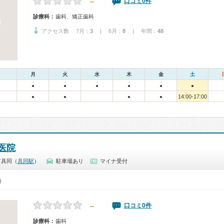
－
口コミ0件
診療科：
歯科、矯正歯科
アクセス数 7月：
3
| 6月：
8
| 年間：
48
月
火
水
木
金
土
●
●
●
●
●
●
14:00-17:00
●
●
●
●
医院
市具同（
具同駅
）
駐車場あり
マイナ受付
0）
－
口コミ0件
診療科：
歯科