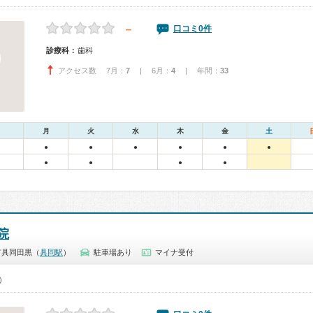
－
口コミ0件
診療科：
歯科
アクセス数 7月：
7
| 6月：
4
| 年間：
33
月
火
水
木
金
土
●
●
●
●
●
●
●
●
●
●
院
市具同田黒（
具同駅
）
駐車場あり
マイナ受付
0）