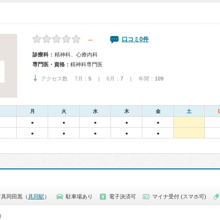
－
口コミ0件
診療科：
精神科、心療内科
専門医・資格：
精神科専門医
アクセス数 7月：
5
| 6月：
7
| 年間：
109
月
火
水
木
金
土
●
●
●
●
●
●
●
●
●
●
市具同田黒（
具同駅
）
駐車場あり
電子決済可
マイナ受付 (スマホ可)
0）