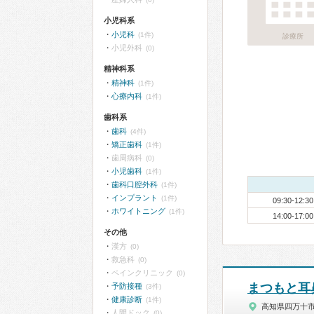
小児科系
小児科
(1件)
診療所
小児外科
(0)
精神科系
精神科
(1件)
心療内科
(1件)
歯科系
歯科
(4件)
矯正歯科
(1件)
歯周病科
(0)
小児歯科
(1件)
歯科口腔外科
(1件)
インプラント
(1件)
09:30-12:30
ホワイトニング
(1件)
14:00-17:00
その他
漢方
(0)
救急科
(0)
ペインクリニック
(0)
まつもと耳
予防接種
(3件)
健康診断
(1件)
高知県四万十
人間ドック
(0)