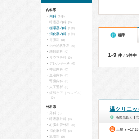
内科系
内科
(1件)
呼吸器内科
(0)
循環器内科
(1件)
消化器内科
(1件)
標準
胃腸科
(0)
内分泌代謝科
(0)
糖尿病科
(0)
1-9
件 / 9件中
リウマチ科
(0)
アレルギー科
(0)
神経内科
(0)
血液内科
(0)
腎臓内科
(0)
人工透析
(0)
緩和ケア（ホスピス）
(0)
外科系
温クリニッ
外科
(0)
高知県四万十
呼吸器外科
(0)
心臓血管外科
(0)
土曜（〜17:1
消化器外科
(0)
乳腺科
(0)