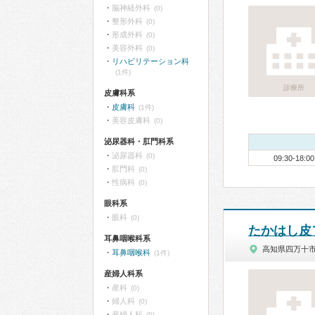
脳神経外科
(0)
整形外科
(0)
形成外科
(0)
美容外科
(0)
リハビリテーション科
(1件)
診療所
皮膚科系
皮膚科
(1件)
美容皮膚科
(0)
泌尿器科・肛門科系
泌尿器科
(0)
09:30-18:00
肛門科
(0)
性病科
(0)
眼科系
眼科
(0)
たかはし皮
耳鼻咽喉科系
高知県四万十
耳鼻咽喉科
(1件)
産婦人科系
産科
(0)
婦人科
(0)
産婦人科
(0)