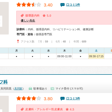
3.40
口コミ1件
循環器内科
5.0
優しい先生
診療科：
内科、循環器内科、リハビリテーション科、健康診断
専門医・資格：
循環器専門医
アクセス数 7月：
59
| 6月：
48
| 年間：
689
月
火
水
木
金
土
09:00-11:00
09:30-17:15
●
●
●
●
フ科
市具同田黒（
具同駅
）
駐車場あり
マイナ受付 (スマホ可)
3.80
口コミ3件
皮膚科・アレルギー性皮膚炎
4.5