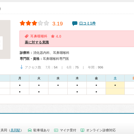
0）
3.19
口コミ1件
耳鼻咽喉科
4.0
薬に対する意識
診療科：
消化器内科、耳鼻咽喉科
専門医・資格：
耳鼻咽喉科専門医
アクセス数 7月：
54
| 6月：
75
| 年間：
906
月
火
水
木
金
土
●
●
●
●
●
●
●
●
●
●
市具同（
具同駅
）
駐車場あり
マイナ受付
オンライン診療対応