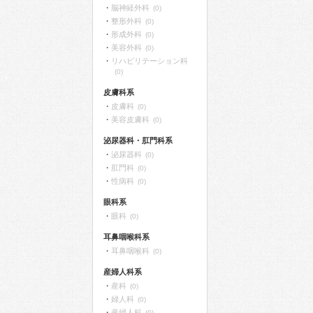
脳神経外科
(0)
整形外科
(0)
形成外科
(0)
美容外科
(0)
リハビリテーション科
(0)
皮膚科系
皮膚科
(0)
美容皮膚科
(0)
泌尿器科・肛門科系
泌尿器科
(0)
肛門科
(0)
性病科
(0)
眼科系
眼科
(0)
耳鼻咽喉科系
耳鼻咽喉科
(0)
産婦人科系
産科
(0)
婦人科
(0)
産婦人科
(0)