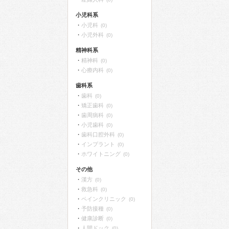
小児科系
小児科
(0)
小児外科
(0)
精神科系
精神科
(0)
心療内科
(0)
歯科系
歯科
(0)
矯正歯科
(0)
歯周病科
(0)
小児歯科
(0)
歯科口腔外科
(0)
インプラント
(0)
ホワイトニング
(0)
その他
漢方
(0)
救急科
(0)
ペインクリニック
(0)
予防接種
(0)
健康診断
(0)
人間ドック
(0)