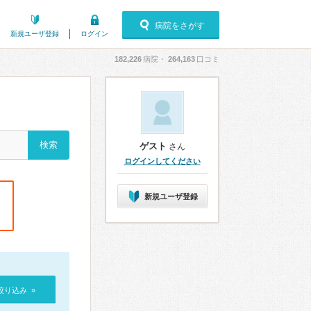
病院をさがす
新規ユーザ登録
ログイン
182,226
病院・
264,163
口コミ
ゲスト
さん
ログインしてください
新規ユーザ登録
絞り込み »