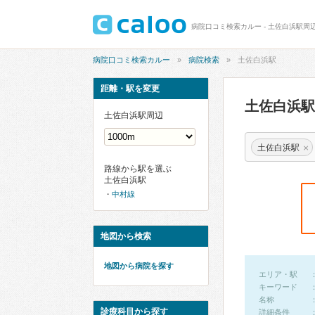
病院口コミ検索カルー - 土佐白浜駅
病院口コミ検索カルー
病院検索
土佐白浜駅
距離・駅を変更
土佐白浜
土佐白浜駅周辺
×
土佐白浜駅
路線から駅を選ぶ
土佐白浜駅
中村線
地図から検索
地図から病院を探す
エリア・駅
キーワード
名称
診療科目から探す
詳細条件