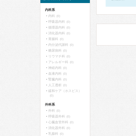
内科系
内科
(0)
呼吸器内科
(0)
循環器内科
(0)
消化器内科
(0)
胃腸科
(0)
内分泌代謝科
(0)
糖尿病科
(0)
リウマチ科
(0)
アレルギー科
(0)
神経内科
(0)
血液内科
(0)
腎臓内科
(0)
人工透析
(0)
緩和ケア（ホスピス）
(0)
外科系
外科
(0)
呼吸器外科
(0)
心臓血管外科
(0)
消化器外科
(0)
乳腺科
(0)