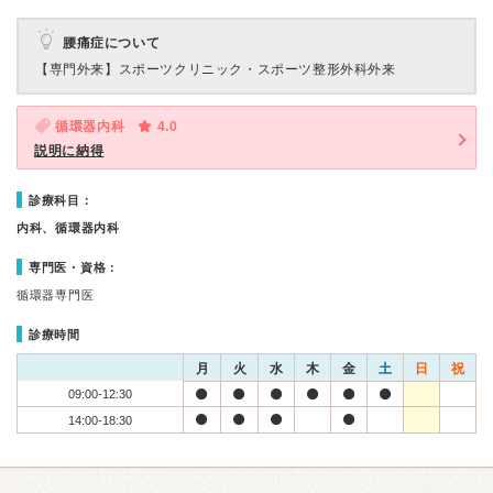
腰痛症について
【専門外来】
スポーツクリニック・スポーツ整形外科外来
循環器内科
4.0
説明に納得
診療科目：
内科、循環器内科
専門医・資格：
循環器専門医
診療時間
月
火
水
木
金
土
日
祝
09:00-12:30
14:00-18:30