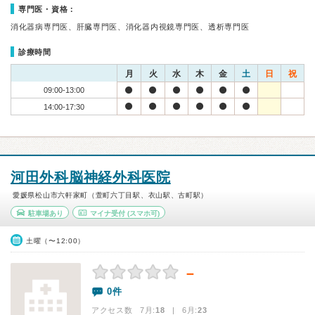
専門医・資格：
消化器病専門医、肝臓専門医、消化器内視鏡専門医、透析専門医
診療時間
月
火
水
木
金
土
日
祝
09:00-13:00
14:00-17:30
河田外科脳神経外科医院
愛媛県松山市六軒家町（萱町六丁目駅、衣山駅、古町駅）
駐車場あり
マイナ受付
(スマホ可)
土曜（〜12:00）
－
0件
アクセス数 7月:
18
| 6月:
23