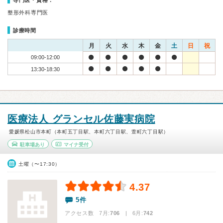
専門医・資格：
整形外科専門医
診療時間
月
火
水
木
金
土
日
祝
09:00-12:00
13:30-18:30
医療法人 グランセル佐藤実病院
愛媛県松山市本町（本町五丁目駅、本町六丁目駅、萱町六丁目駅）
駐車場あり
マイナ受付
土曜（〜17:30）
4.37
5件
アクセス数 7月:
706
| 6月:
742