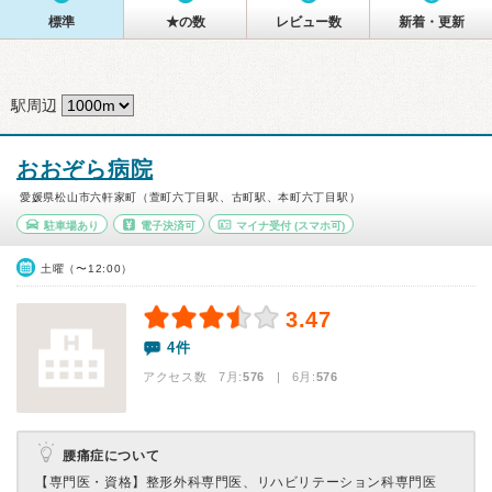
標準
★の数
レビュー数
新着・更新
駅周辺
おおぞら病院
愛媛県松山市六軒家町（萱町六丁目駅、古町駅、本町六丁目駅）
駐車場あり
電子決済可
マイナ受付
(スマホ可)
土曜（〜12:00）
3.47
4件
アクセス数 7月:
576
| 6月:
576
腰痛症について
【専門医・資格】
整形外科専門医、リハビリテーション科専門医