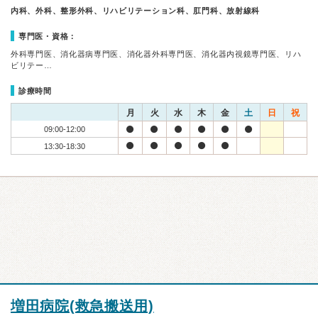
内科、外科、整形外科、リハビリテーション科、肛門科、放射線科
専門医・資格：
外科専門医、消化器病専門医、消化器外科専門医、消化器内視鏡専門医、リハ
ビリテー…
診療時間
月
火
水
木
金
土
日
祝
09:00-12:00
13:30-18:30
増田病院(救急搬送用)