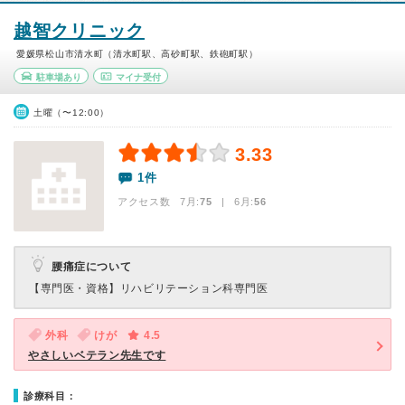
越智クリニック
愛媛県松山市清水町（清水町駅、高砂町駅、鉄砲町駅）
駐車場あり
マイナ受付
土曜（〜12:00）
3.33
1件
アクセス数 7月:
75
| 6月:
56
腰痛症について
【専門医・資格】
リハビリテーション科専門医
外科
けが
4.5
やさしいベテラン先生です
診療科目：