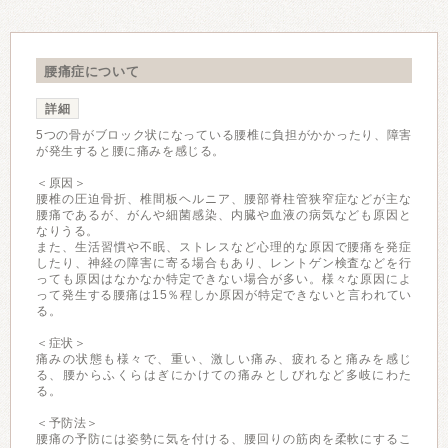
腰痛症について
詳細
5つの骨がブロック状になっている腰椎に負担がかかったり、障害
が発生すると腰に痛みを感じる。
＜原因＞
腰椎の圧迫骨折、椎間板ヘルニア、腰部脊柱管狭窄症などが主な
腰痛であるが、がんや細菌感染、内臓や血液の病気なども原因と
なりうる。
また、生活習慣や不眠、ストレスなど心理的な原因で腰痛を発症
したり、神経の障害に寄る場合もあり、レントゲン検査などを行
っても原因はなかなか特定できない場合が多い。様々な原因によ
って発生する腰痛は15％程しか原因が特定できないと言われてい
る。
＜症状＞
痛みの状態も様々で、重い、激しい痛み、疲れると痛みを感じ
る、腰からふくらはぎにかけての痛みとしびれなど多岐にわた
る。
＜予防法＞
腰痛の予防には姿勢に気を付ける、腰回りの筋肉を柔軟にするこ