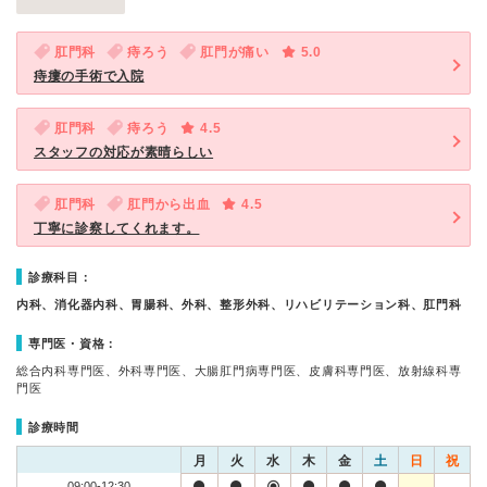
肛門科
痔ろう
肛門が痛い
5.0
痔瘻の手術で入院
肛門科
痔ろう
4.5
スタッフの対応が素晴らしい
肛門科
肛門から出血
4.5
丁寧に診察してくれます。
診療科目：
内科、消化器内科、胃腸科、外科、整形外科、リハビリテーション科、肛門科
専門医・資格：
総合内科専門医、外科専門医、大腸肛門病専門医、皮膚科専門医、放射線科専
門医
診療時間
月
火
水
木
金
土
日
祝
09:00-12:30