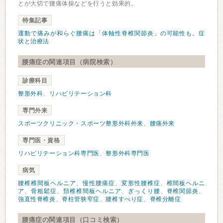
とが大切で腰痛体操などを行うと効果的。
特集記事
運動で痛みが和らぐ腰痛は「体軸性脊椎関節炎」の可能性も。症
状と治療法
腰痛症の関連項目（病院検索）
診療科目
整形外科
、
リハビリテーション科
専門外来
スポーツクリニック・スポーツ整形外科外来
、
腰痛外来
専門医・資格
リハビリテーション科専門医
、
整形外科専門医
病気
腰椎椎間板ヘルニア
、
慢性腰痛症
、
変形性腰椎症
、
椎間板ヘルニ
ア
、
骨粗鬆症
、
頚椎椎間板ヘルニア
、
ぎっくり腰
、
脊椎関節炎
、
強直性脊椎炎
、
脊柱管狭窄症
、
腰椎すべり症
、
脊椎分離症
腰痛症の関連項目（口コミ検索）