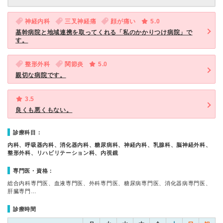
神経内科
三叉神経痛
顔が痛い
5.0
基幹病院と地域連携を取ってくれる「私のかかりつけ病院」で
す。
整形外科
関節炎
5.0
親切な病院です。
3.5
良くも悪くもない。
診療科目：
内科、呼吸器内科、消化器内科、糖尿病科、神経内科、乳腺科、脳神経外科、
整形外科、リハビリテーション科、内視鏡
専門医・資格：
総合内科専門医、血液専門医、外科専門医、糖尿病専門医、消化器病専門医、
肝臓専門…
診療時間