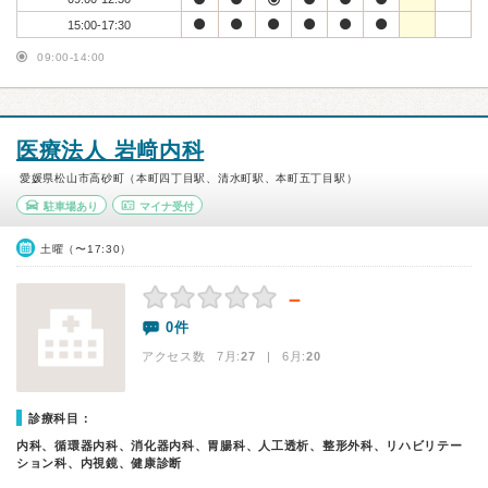
15:00-17:30
09:00-14:00
医療法人 岩﨑内科
愛媛県松山市高砂町（本町四丁目駅、清水町駅、本町五丁目駅）
駐車場あり
マイナ受付
土曜（〜17:30）
－
0件
アクセス数 7月:
27
| 6月:
20
診療科目：
内科、循環器内科、消化器内科、胃腸科、人工透析、整形外科、リハビリテー
ション科、内視鏡、健康診断