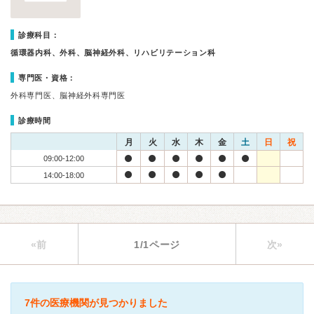
診療科目：
循環器内科、外科、脳神経外科、リハビリテーション科
専門医・資格：
外科専門医、脳神経外科専門医
診療時間
月
火
水
木
金
土
日
祝
09:00-12:00
14:00-18:00
«前
1/1ページ
次»
7件の医療機関が見つかりました