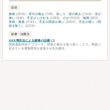
症状
腰痛
(2803)、
背中の痛み
(796)、
肩こり・肩の痛み
(1544)、
首が
痛い
(938)、
手足がしびれる
(1060)、
けが
(5553)、
胸痛
(863)、
胃痛・腹痛
(4791)、
手足の関節が痛い
(2000)、
手足が痛い（関
節を除く）
(1019)
診療・治療法
AKA博田法による腰痛の治療
(3)
関節運動学的アプローチ。関節の痛みを取り除くことで、関節に
起きている運動障害を改善させる治療法。