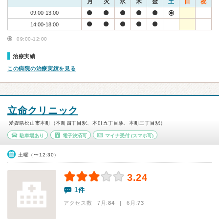
月
火
水
木
金
土
日
祝
09:00-13:00
14:00-18:00
09:00-12:00
治療実績
この病院の治療実績を見る
立命クリニック
愛媛県松山市本町（本町四丁目駅、本町五丁目駅、本町三丁目駅）
駐車場あり
電子決済可
マイナ受付
(スマホ可)
土曜（〜12:30）
3.24
1件
アクセス数 7月:
84
| 6月:
73