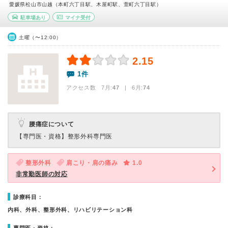
愛媛県松山市山越（本町六丁目駅、木屋町駅、萱町六丁目駅）
駐車場あり
マイナ受付
土曜（〜12:00）
2.15
1件
アクセス数 7月:
47
| 6月:
74
腰痛症について
【専門医・資格】
整形外科専門医
整形外科
肩こり・肩の痛み
1.0
非常勤医師の対応
診療科目：
内科、外科、整形外科、リハビリテーション科