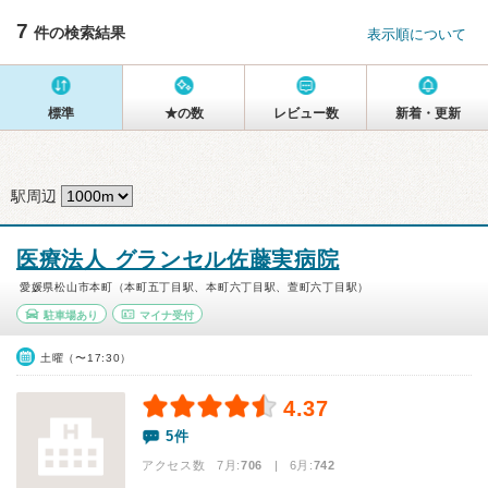
7
件の検索結果
表示順について
標準
★の数
レビュー数
新着・更新
駅周辺
医療法人 グランセル佐藤実病院
愛媛県松山市本町（本町五丁目駅、本町六丁目駅、萱町六丁目駅）
駐車場あり
マイナ受付
土曜（〜17:30）
4.37
5件
アクセス数 7月:
706
| 6月:
742