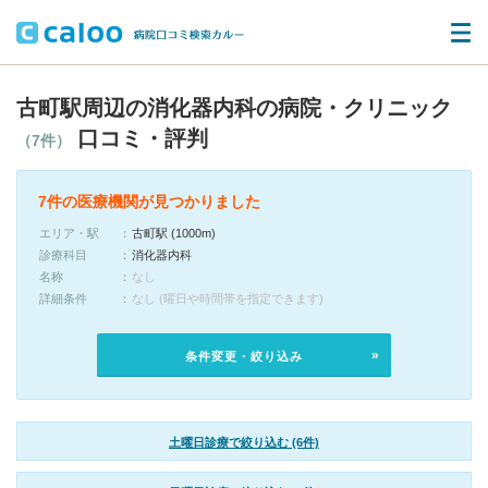
古町駅周辺の消化器内科の病院・クリニック
口コミ・評判
（7件）
7件の医療機関が見つかりました
エリア・駅
古町駅 (1000m)
診療科目
消化器内科
名称
なし
詳細条件
なし (曜日や時間帯を指定できます)
条件変更・絞り込み
土曜日診療で絞り込む (6件)