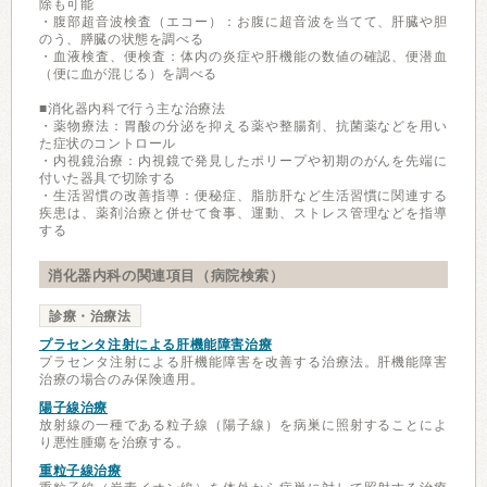
除も可能
・腹部超音波検査（エコー）：お腹に超音波を当てて、肝臓や胆
のう、膵臓の状態を調べる
・血液検査、便検査：体内の炎症や肝機能の数値の確認、便潜血
（便に血が混じる）を調べる
■消化器内科で行う主な治療法
・薬物療法：胃酸の分泌を抑える薬や整腸剤、抗菌薬などを用い
た症状のコントロール
・内視鏡治療：内視鏡で発見したポリープや初期のがんを先端に
付いた器具で切除する
・生活習慣の改善指導：便秘症、脂肪肝など生活習慣に関連する
疾患は、薬剤治療と併せて食事、運動、ストレス管理などを指導
する
消化器内科の関連項目（病院検索）
診療・治療法
プラセンタ注射による肝機能障害治療
プラセンタ注射による肝機能障害を改善する治療法。肝機能障害
治療の場合のみ保険適用。
陽子線治療
放射線の一種である粒子線（陽子線）を病巣に照射することによ
り悪性腫瘍を治療する。
重粒子線治療