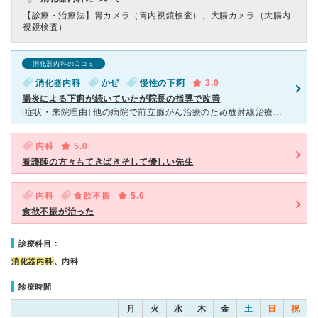
【診療・治療法】
胃カメラ（胃内視鏡検査）、大腸カメラ（大腸内
視鏡検査）
消化器内科の口コミ
消化器内科
かぜ
慢性の下痢
3.0
腸炎による下痢が続いていたが院長の指導で改善
[症状・来院理由] 他の病院で前立腺がん治療のため放射線治療を受けた後、下痢が続き主治医に診察受けるも 「特に異常はないのでそのうち治るでしょう」との診断でした。薬もビオフェルミン 顆粒が処方さ
内科
5.0
看護師の方々もてきぱきそして優しい先生
内科
食欲不振
5.0
食欲不振が治った
診療科目：
消化器内科
、内科
診療時間
月
火
水
木
金
土
日
祝