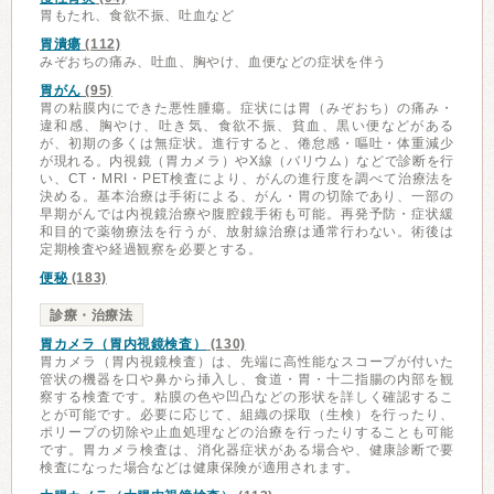
胃もたれ、食欲不振、吐血など
胃潰瘍
(112)
みぞおちの痛み、吐血、胸やけ、血便などの症状を伴う
胃がん
(95)
胃の粘膜内にできた悪性腫瘍。症状には胃（みぞおち）の痛み・
違和感、胸やけ、吐き気、食欲不振、貧血、黒い便などがある
が、初期の多くは無症状。進行すると、倦怠感・嘔吐・体重減少
が現れる。内視鏡（胃カメラ）やX線（バリウム）などで診断を行
い、CT・MRI・PET検査により、がんの進行度を調べて治療法を
決める。基本治療は手術による、がん・胃の切除であり、一部の
早期がんでは内視鏡治療や腹腔鏡手術も可能。再発予防・症状緩
和目的で薬物療法を行うが、放射線治療は通常行わない。術後は
定期検査や経過観察を必要とする。
便秘
(183)
診療・治療法
胃カメラ（胃内視鏡検査）
(130)
胃カメラ（胃内視鏡検査）は、先端に高性能なスコープが付いた
管状の機器を口や鼻から挿入し、食道・胃・十二指腸の内部を観
察する検査です。粘膜の色や凹凸などの形状を詳しく確認するこ
とが可能です。必要に応じて、組織の採取（生検）を行ったり、
ポリープの切除や止血処理などの治療を行ったりすることも可能
です。胃カメラ検査は、消化器症状がある場合や、健康診断で要
検査になった場合などは健康保険が適用されます。