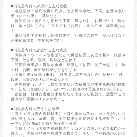
■消化器内科で対応する主な症状
・急性症状：腹痛や胃の痛み、吐き気や嘔吐、下痢、血便や黒い
便（タール便）、発熱など
・慢性症状：慢性的な便秘や下痢、胃もたれ、お腹の張り、胸や
け、酸っぱいものがこみ上げる（呑酸）、食欲不振、体重減少な
ど
・健康診断での指摘：便潜血陽性、肝機能の異常、がん検診など
の要精密検査（無症状を含む）
■消化器内科で診療する主な疾患
・胃腸炎：ウイルスや細菌などで胃腸粘膜に炎症が起き、腹痛や
下痢、吐き気、嘔吐、発熱などを伴う
・逆流性食道炎：胃酸が食道に逆流して粘膜に炎症が起こり、胸
やけ、呑酸、喉の違和感などを生じる
・過敏性腸症候群（IBS）：検査では異常がないが、便秘や下痢、
腹痛、お腹の張りなどを繰り返す
・悪性腫瘍（がん）：胃や大腸などの粘膜に発生する悪性の腫瘍
で、初期は無症状だが、進行すると血便や体重減少などが現れる
・脂肪肝：肝臓に過度の中性脂肪が溜まった状態で、放置すると
肝炎や肝硬変のリスクが高まる
■消化器内科で行う主な検査
・胃カメラ（胃内視鏡検査）：口や鼻から先端にカメラが付いた
細い管を入れ、食道、胃、十二指腸を直接観察する検査で、ポリ
ープなどの切除やピロリ菌検査も可能
・大腸カメラ（大腸内視鏡検査）：カメラの付いた管を肛門から
挿入し、大腸の粘膜を観察する検査で、ポリープや初期がんの切