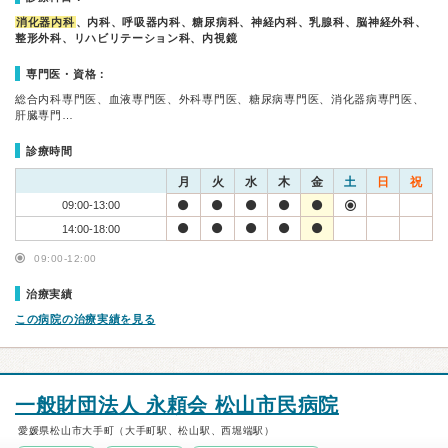
消化器内科
、内科、呼吸器内科、糖尿病科、神経内科、乳腺科、脳神経外科、
整形外科、リハビリテーション科、内視鏡
専門医・資格：
総合内科専門医、血液専門医、外科専門医、糖尿病専門医、消化器病専門医、
肝臓専門…
診療時間
月
火
水
木
金
土
日
祝
09:00-13:00
14:00-18:00
09:00-12:00
治療実績
この病院の治療実績を見る
一般財団法人 永頼会 松山市民病院
愛媛県松山市大手町（大手町駅、松山駅、西堀端駅）