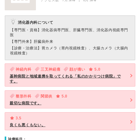
アクセス数 7月:
576
| 6月:
576
消化器内科について
【専門医・資格】
消化器病専門医、肝臓専門医、消化器内視鏡専門
医
【専門外来】
肝臓病外来
【診療・治療法】
胃カメラ（胃内視鏡検査）、大腸カメラ（大腸内
視鏡検査）
神経内科
三叉神経痛
顔が痛い
5.0
基幹病院と地域連携を取ってくれる「私のかかりつけ病院」で
す。
整形外科
関節炎
5.0
親切な病院です。
3.5
良くも悪くもない。
診療科目：