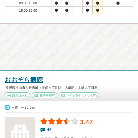
09:00-13:00
15:00-18:00
おおぞら病院
愛媛県松山市六軒家町（萱町六丁目駅、古町駅、本町六丁目駅）
駐車場あり
電子決済可
マイナ受付
(スマホ可)
土曜（〜12:00）
3.47
4件