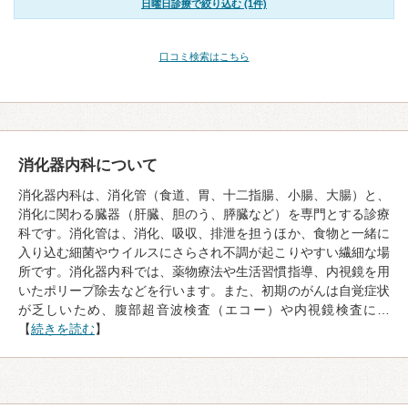
日曜日診療で絞り込む (1件)
口コミ検索はこちら
消化器内科について
消化器内科は、消化管（食道、胃、十二指腸、小腸、大腸）と、
消化に関わる臓器（肝臓、胆のう、膵臓など）を専門とする診療
科です。消化管は、消化、吸収、排泄を担うほか、食物と一緒に
入り込む細菌やウイルスにさらされ不調が起こりやすい繊細な場
所です。消化器内科では、薬物療法や生活習慣指導、内視鏡を用
いたポリープ除去などを行います。また、初期のがんは自覚症状
が乏しいため、腹部超音波検査（エコー）や内視鏡検査に…
【
続きを読む
】