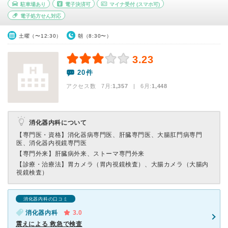
駐車場あり
電子決済可
マイナ受付
(スマホ可)
電子処方せん対応
土曜（〜12:30）
朝（8:30〜）
3.23
20件
アクセス数 7月:
1,357
| 6月:
1,448
消化器内科について
【専門医・資格】
消化器病専門医、肝臓専門医、大腸肛門病専門
医、消化器内視鏡専門医
【専門外来】
肝臓病外来、ストーマ専門外来
【診療・治療法】
胃カメラ（胃内視鏡検査）、大腸カメラ（大腸内
視鏡検査）
消化器内科の口コミ
消化器内科
3.0
震えによる 救急で検査