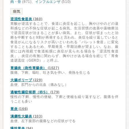
肉・骨
(871)、
インフルエンザ
(510)
病気
逆流性食道炎
(360)
胃酸が逆流することで、食道に炎症を起こし、胸やけやのどの違
和感などの不快な症状が起こる病気。生活習慣の改善や薬物療法
で逆流症状が治まることが多い病気。また、症状が収まったと治
療を中断すると9割が再発すると言われ、炎症を繰り返していると
食道がんになるリスクが高いといわれる「バレット食道」に変化
することもあるため、早期発見・早期治療が望ましい。なお、厳
密には内視鏡で食道粘膜に炎症が見られる場合を「逆流性食道
炎」、炎症の有無に関わらず、胸やけがある場合を総じて「胃食
道逆流症（GERD）」と呼ぶ。
胃腸炎（急性胃腸炎）
(1027)
腹痛、下痢、嘔吐、吐き気を伴い、発熱を生じる
大腸ポリープ
(229)
血便、肛門からの出血（痛みなし）
過敏性腸症候群（IBS）
(179)
慢性の下痢、慢性の便秘、下痢と便秘を繰り返すなど。腹痛を伴
うことも多い
胃炎
(166)
潰瘍性大腸炎
(103)
血便、左下腹部の腹痛などの症状がでる
慢性胃炎
(94)