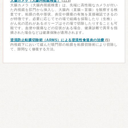
大腸カメラ（大腸内視鏡検査）
(113)
大腸カメラ（大腸内視鏡検査）は、先端に高性能なカメラが付い
た内視鏡を肛門から挿入し、大腸内（直腸～盲腸）を観察する検
査です。粘膜の色や形状、炎症や腫瘍の有無を直接確認できるの
が特徴です。必要に応じてその場で組織を採取したり（生検）、
がん化の恐れがあるポリープはその場で切除したりすることも可
能です。血便や腹痛などの症状がある場合、健康診断で異常を指
摘された場合などは健康保険が適用されます。
逆流防止粘膜切除術（ARMS）による逆流性食道炎の治療
(5)
内視鏡下において緩んだ噴門部の粘膜を粘膜切除術により切除し
て、隙間なく修復する方法。