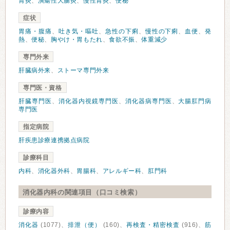
胃炎
、
潰瘍性大腸炎
、
慢性胃炎
、
便秘
症状
胃痛・腹痛
、
吐き気・嘔吐
、
急性の下痢
、
慢性の下痢
、
血便
、
発
熱
、
便秘
、
胸やけ・胃もたれ
、
食欲不振
、
体重減少
専門外来
肝臓病外来
、
ストーマ専門外来
専門医・資格
肝臓専門医
、
消化器内視鏡専門医
、
消化器病専門医
、
大腸肛門病
専門医
指定病院
肝疾患診療連携拠点病院
診療科目
内科
、
消化器外科
、
胃腸科
、
アレルギー科
、
肛門科
消化器内科の関連項目（口コミ検索）
診療内容
消化器
(1077)、
排泄（便）
(160)、
再検査・精密検査
(916)、
筋