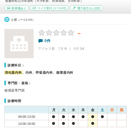
愛媛県松山市味酒町（大手町駅、西堀端駅、宮田町駅）
駐車場あり
マイナ受付
(スマホ可)
電子処方せん対応
土曜（〜13:00）
－
0件
アクセス数 7月:
9
| 6月:
14
診療科目：
消化器内科
、内科、呼吸器内科、循環器内科
専門医・資格：
循環器専門医
診療時間
月
火
水
木
金
土
日
祝
09:00-13:00
14:00-18:00