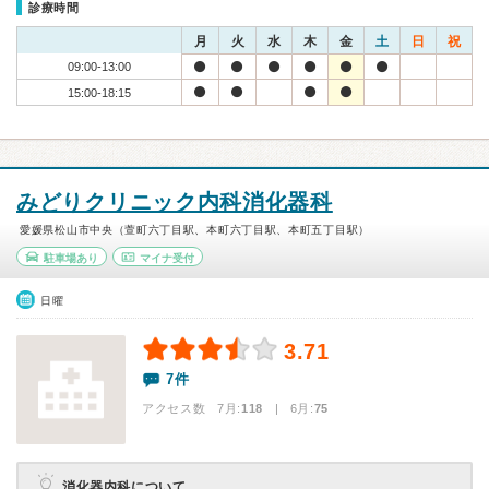
診療時間
月
火
水
木
金
土
日
祝
09:00-13:00
15:00-18:15
みどりクリニック内科消化器科
愛媛県松山市中央（萱町六丁目駅、本町六丁目駅、本町五丁目駅）
駐車場あり
マイナ受付
日曜
3.71
7件
アクセス数 7月:
118
| 6月:
75
消化器内科について