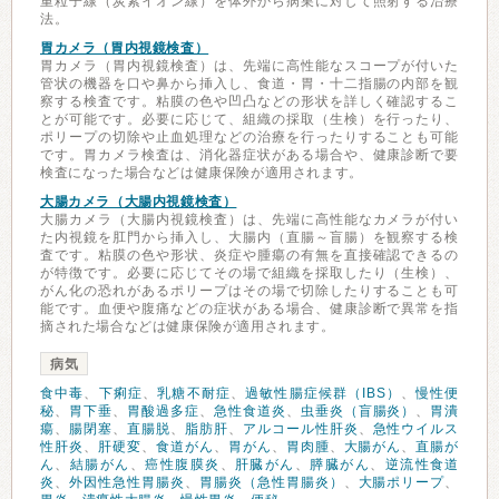
重粒子線（炭素イオン線）を体外から病巣に対して照射する治療
法。
胃カメラ（胃内視鏡検査）
胃カメラ（胃内視鏡検査）は、先端に高性能なスコープが付いた
管状の機器を口や鼻から挿入し、食道・胃・十二指腸の内部を観
察する検査です。粘膜の色や凹凸などの形状を詳しく確認するこ
とが可能です。必要に応じて、組織の採取（生検）を行ったり、
ポリープの切除や止血処理などの治療を行ったりすることも可能
です。胃カメラ検査は、消化器症状がある場合や、健康診断で要
検査になった場合などは健康保険が適用されます。
大腸カメラ（大腸内視鏡検査）
大腸カメラ（大腸内視鏡検査）は、先端に高性能なカメラが付い
た内視鏡を肛門から挿入し、大腸内（直腸～盲腸）を観察する検
査です。粘膜の色や形状、炎症や腫瘍の有無を直接確認できるの
が特徴です。必要に応じてその場で組織を採取したり（生検）、
がん化の恐れがあるポリープはその場で切除したりすることも可
能です。血便や腹痛などの症状がある場合、健康診断で異常を指
摘された場合などは健康保険が適用されます。
病気
食中毒
、
下痢症
、
乳糖不耐症
、
過敏性腸症候群（IBS）
、
慢性便
秘
、
胃下垂
、
胃酸過多症
、
急性食道炎
、
虫垂炎（盲腸炎）
、
胃潰
瘍
、
腸閉塞
、
直腸脱
、
脂肪肝
、
アルコール性肝炎
、
急性ウイルス
性肝炎
、
肝硬変
、
食道がん
、
胃がん
、
胃肉腫
、
大腸がん
、
直腸が
ん
、
結腸がん
、
癌性腹膜炎
、
肝臓がん
、
膵臓がん
、
逆流性食道
炎
、
外因性急性胃腸炎
、
胃腸炎（急性胃腸炎）
、
大腸ポリープ
、