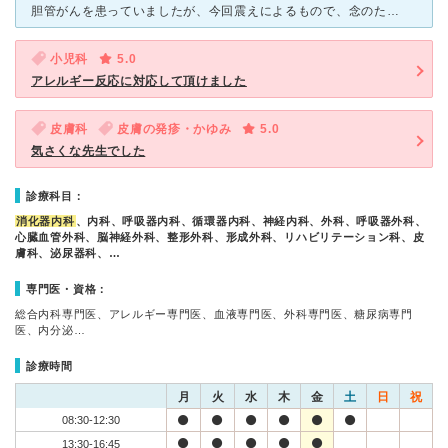
胆管がんを患っていましたが、今回震えによるもので、念のため救急車でこちらにきました。 癌は手術成功して通院している状態ですが、胃の痛みから震えがきて救急車を念のため呼んでこちらで検査してもらいま
小児科
5.0
アレルギー反応に対応して頂けました
皮膚科
皮膚の発疹・かゆみ
5.0
気さくな先生でした
診療科目：
消化器内科
、内科、呼吸器内科、循環器内科、神経内科、外科、呼吸器外科、
心臓血管外科、脳神経外科、整形外科、形成外科、リハビリテーション科、皮
膚科、泌尿器科、…
専門医・資格：
総合内科専門医、アレルギー専門医、血液専門医、外科専門医、糖尿病専門
医、内分泌…
診療時間
月
火
水
木
金
土
日
祝
08:30-12:30
13:30-16:45