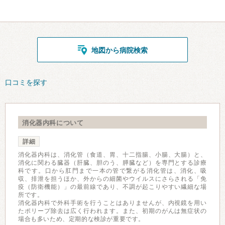
地図から病院検索
口コミを探す
消化器内科について
詳細
消化器内科は、消化管（食道、胃、十二指腸、小腸、大腸）と、
消化に関わる臓器（肝臓、胆のう、膵臓など）を専門とする診療
科です。口から肛門まで一本の管で繋がる消化管は、消化、吸
収、排泄を担うほか、外からの細菌やウイルスにさらされる「免
疫（防衛機能）」の最前線であり、不調が起こりやすい繊細な場
所です。
消化器内科で外科手術を行うことはありませんが、内視鏡を用い
たポリープ除去は広く行われます。また、初期のがんは無症状の
場合も多いため、定期的な検診が重要です。