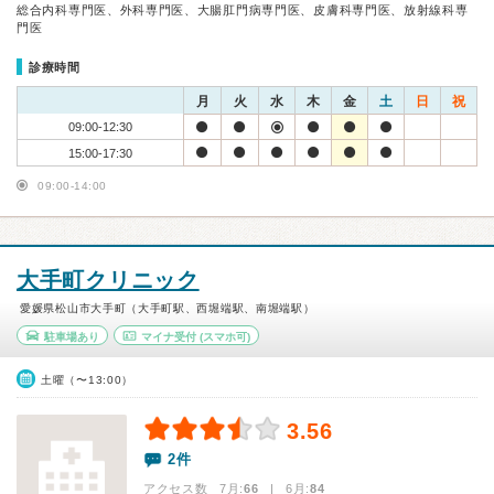
総合内科専門医、外科専門医、大腸肛門病専門医、皮膚科専門医、放射線科専
門医
診療時間
月
火
水
木
金
土
日
祝
09:00-12:30
15:00-17:30
09:00-14:00
大手町クリニック
愛媛県松山市大手町（大手町駅、西堀端駅、南堀端駅）
駐車場あり
マイナ受付
(スマホ可)
土曜（〜13:00）
3.56
2件
アクセス数 7月:
66
| 6月:
84