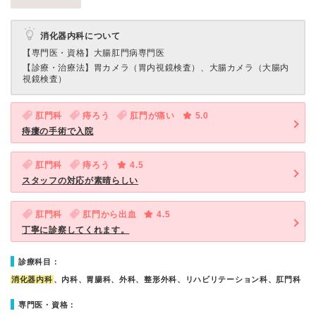
消化器内科について
【専門医・資格】
大腸肛門病専門医
【診療・治療法】
胃カメラ（胃内視鏡検査）、大腸カメラ（大腸内
視鏡検査）
肛門科
痔ろう
肛門が痛い
5.0
痔瘻の手術で入院
肛門科
痔ろう
4.5
スタッフの対応が素晴らしい
肛門科
肛門から出血
4.5
丁寧に診察してくれます。
診療科目：
消化器内科
、内科、胃腸科、外科、整形外科、リハビリテーション科、肛門科
専門医・資格：