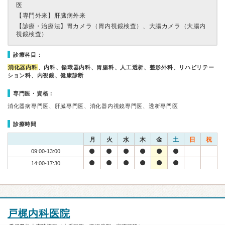
医
【専門外来】
肝臓病外来
【診療・治療法】
胃カメラ（胃内視鏡検査）、大腸カメラ（大腸内
視鏡検査）
診療科目：
消化器内科
、内科、循環器内科、胃腸科、人工透析、整形外科、リハビリテー
ション科、内視鏡、健康診断
専門医・資格：
消化器病専門医、肝臓専門医、消化器内視鏡専門医、透析専門医
診療時間
月
火
水
木
金
土
日
祝
09:00-13:00
14:00-17:30
戸梶内科医院