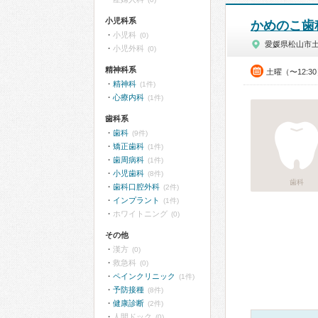
小児科系
かめのこ歯
小児科
(0)
愛媛県松山市
小児外科
(0)
精神科系
土曜（〜12:3
精神科
(1件)
心療内科
(1件)
歯科系
歯科
(9件)
矯正歯科
(1件)
歯周病科
(1件)
小児歯科
(8件)
歯科
歯科口腔外科
(2件)
インプラント
(1件)
ホワイトニング
(0)
その他
漢方
(0)
救急科
(0)
ペインクリニック
(1件)
予防接種
(8件)
健康診断
(2件)
人間ドック
(0)