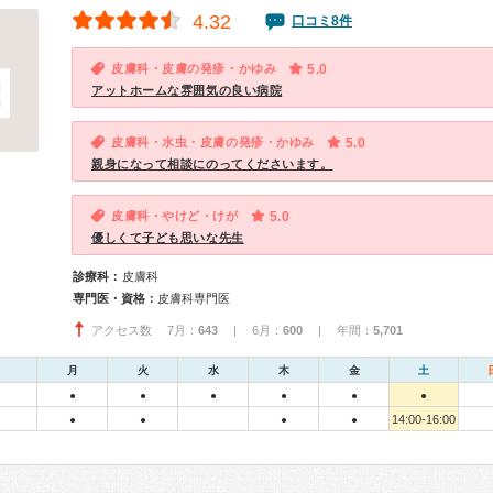
4.32
口コミ8件
皮膚科・皮膚の発疹・かゆみ
5.0
アットホームな雰囲気の良い病院
皮膚科・水虫・皮膚の発疹・かゆみ
5.0
親身になって相談にのってくださいます。
皮膚科・やけど・けが
5.0
優しくて子ども思いな先生
診療科：
皮膚科
専門医・資格：
皮膚科専門医
アクセス数 7月：
643
| 6月：
600
| 年間：
5,701
月
火
水
木
金
土
●
●
●
●
●
●
14:00-16:00
●
●
●
●