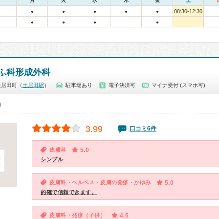
月
火
水
木
金
土
08:30-12:30
●
●
●
●
●
●
●
●
●
ふ科形成外科
土居田町（
土居田駅
）
駐車場あり
電子決済可
マイナ受付 (スマホ可)
0）
3.99
口コミ6件
皮膚科
5.0
シンプル
皮膚科・ヘルペス・皮膚の発疹・かゆみ
5.0
的確で信頼できます。
皮膚科・発疹（子供）
4.5