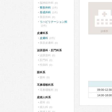
脳神経外科
(0)
整形外科
(1件)
形成外科
(1件)
美容外科
(0)
リハビリテーション科
(2件)
診療所
皮膚科系
皮膚科
(2件)
美容皮膚科
(0)
泌尿器科・肛門科系
泌尿器科
(0)
肛門科
(0)
性病科
(0)
眼科系
眼科
(0)
耳鼻咽喉科系
耳鼻咽喉科
09:00-12:30
(0)
14:00-18:00
産婦人科系
産科
(0)
婦人科
(0)
産婦人科
(0)