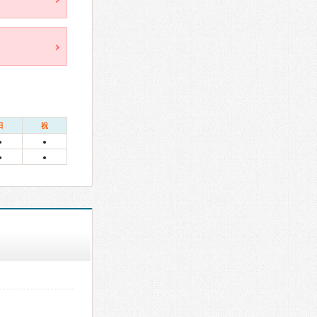
日
祝
●
●
●
●