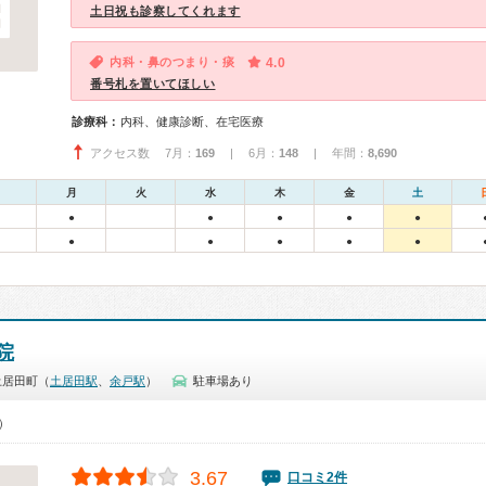
土日祝も診察してくれます
内科・鼻のつまり・痰
4.0
番号札を置いてほしい
診療科：
内科、健康診断、在宅医療
アクセス数 7月：
169
| 6月：
148
| 年間：
8,690
月
火
水
木
金
土
●
●
●
●
●
●
●
●
●
●
院
土居田町（
土居田駅
、
余戸駅
）
駐車場あり
0）
3.67
口コミ2件