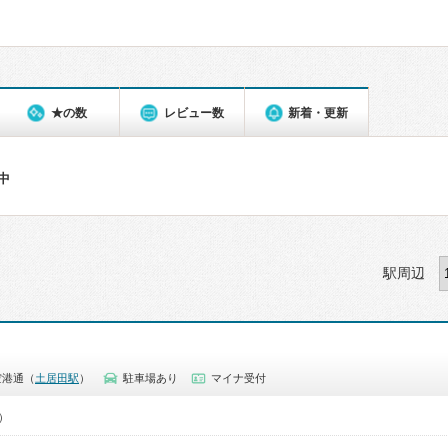
★の数
レビュー数
新着・更新
件中
駅周辺
空港通（
土居田駅
）
駐車場あり
マイナ受付
0）