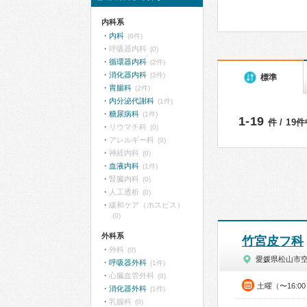
内科系
内科
(6件)
呼吸器内科
(0)
循環器内科
(2件)
消化器内科
(2件)
標準
胃腸科
(2件)
内分泌代謝科
(1件)
糖尿病科
(1件)
1-19
件 / 19
リウマチ科
(0)
アレルギー科
(0)
神経内科
(0)
血液内科
(1件)
腎臓内科
(0)
人工透析
(0)
緩和ケア（ホスピス）
(0)
外科系
竹宮皮フ科
外科
(0)
愛媛県松山市
呼吸器外科
(1件)
心臓血管外科
(0)
土曜（〜16:0
消化器外科
(1件)
乳腺科
(0)