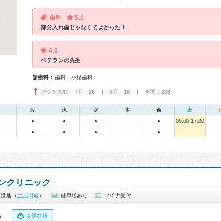
歯科
5.0
部分入れ歯じゃなくてよかった！
4.0
ベテランの先生
診療科：
歯科、小児歯科
アクセス数 7月：
26
| 6月：
18
| 年間：
238
月
火
水
木
金
土
09:00-17:00
●
●
●
●
●
●
●
●
ンクリニック
空港通（
土居田駅
）
駐車場あり
マイナ受付
女医在籍
0）