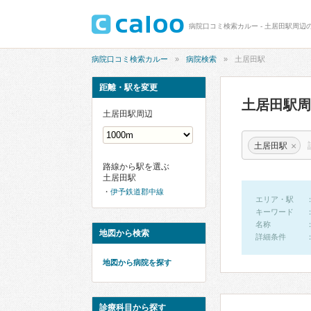
病院口コミ検索カルー - 土居田駅周辺
病院口コミ検索カルー
病院検索
土居田駅
距離・駅を変更
土居田駅
土居田駅周辺
×
土居田駅
路線から駅を選ぶ
土居田駅
伊予鉄道郡中線
エリア・駅
キーワード
名称
地図から検索
詳細条件
地図から病院を探す
診療科目から探す