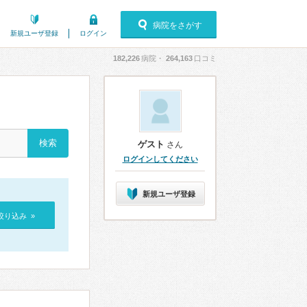
病院をさがす
新規ユーザ登録
ログイン
182,226
病院・
264,163
口コミ
ゲスト
さん
ログインしてください
新規ユーザ登録
絞り込み »