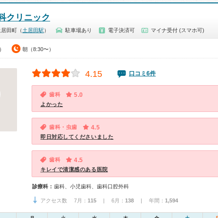
科クリニック
土居田町（
土居田駅
）
駐車場あり
電子決済可
マイナ受付 (スマホ可)
0）
朝（8:30〜）
4.15
口コミ6件
歯科
5.0
よかった
歯科・虫歯
4.5
即日対応してくださいました
歯科
4.5
キレイで清潔感のある医院
診療科：
歯科、小児歯科、歯科口腔外科
アクセス数 7月：
115
| 6月：
138
| 年間：
1,594