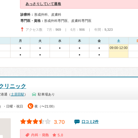
あっさりしていて適格
診療科：
形成外科、皮膚科
専門医・資格：
形成外科専門医、皮膚科専門医
アクセス数 7月：
969
| 6月：
906
| 年間：
9,323
月
火
水
木
金
土
09:00-12:00
●
●
●
●
●
●
●
●
●
クリニック
空港通（
土居田駅
）
駐車場あり
00）・日曜・祝日
夜（〜21:00）
3.70
口コミ2件
内科・発熱
5.0