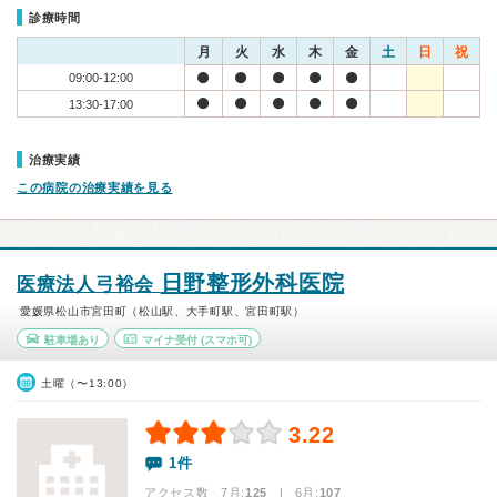
診療時間
月
火
水
木
金
土
日
祝
09:00-12:00
13:30-17:00
治療実績
この病院の治療実績を見る
日野整形外科医院
医療法人弓裕会
愛媛県松山市宮田町（松山駅、大手町駅、宮田町駅）
駐車場あり
マイナ受付
(スマホ可)
土曜（〜13:00）
3.22
1件
アクセス数 7月:
125
| 6月:
107