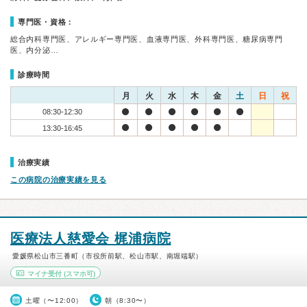
専門医・資格：
総合内科専門医、アレルギー専門医、血液専門医、外科専門医、糖尿病専門
医、内分泌…
診療時間
月
火
水
木
金
土
日
祝
08:30-12:30
13:30-16:45
治療実績
この病院の治療実績を見る
医療法人慈愛会 梶浦病院
愛媛県松山市三番町（市役所前駅、松山市駅、南堀端駅）
マイナ受付
(スマホ可)
土曜（〜12:00）
朝（8:30〜）