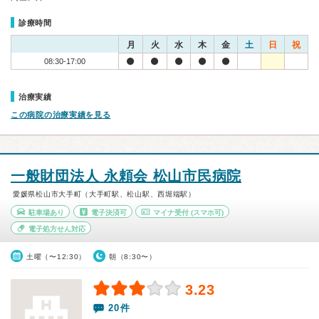
診療時間
月
火
水
木
金
土
日
祝
08:30-17:00
治療実績
この病院の治療実績を見る
一般財団法人 永頼会 松山市民病院
愛媛県松山市大手町（大手町駅、松山駅、西堀端駅）
駐車場あり
電子決済可
マイナ受付
(スマホ可)
電子処方せん対応
土曜（〜12:30）
朝（8:30〜）
3.23
20件