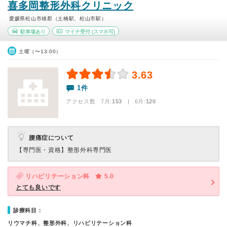
喜多岡整形外科クリニック
愛媛県松山市雄郡（土橋駅、松山市駅）
駐車場あり
マイナ受付
(スマホ可)
土曜（〜13:00）
3.63
1件
アクセス数 7月:
153
| 6月:
120
腰痛症について
【専門医・資格】
整形外科専門医
リハビリテーション科
5.0
とても良いです
診療科目：
リウマチ科、整形外科、リハビリテーション科