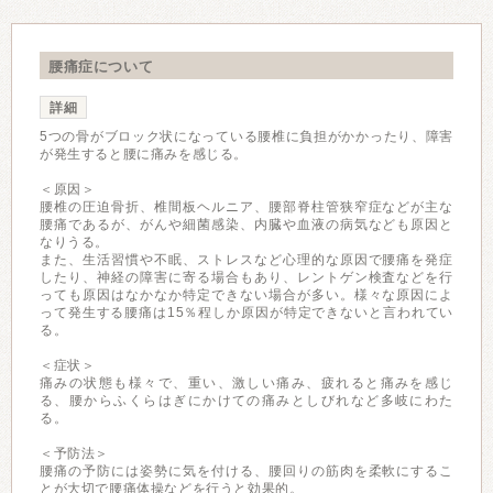
腰痛症について
詳細
5つの骨がブロック状になっている腰椎に負担がかかったり、障害
が発生すると腰に痛みを感じる。
＜原因＞
腰椎の圧迫骨折、椎間板ヘルニア、腰部脊柱管狭窄症などが主な
腰痛であるが、がんや細菌感染、内臓や血液の病気なども原因と
なりうる。
また、生活習慣や不眠、ストレスなど心理的な原因で腰痛を発症
したり、神経の障害に寄る場合もあり、レントゲン検査などを行
っても原因はなかなか特定できない場合が多い。様々な原因によ
って発生する腰痛は15％程しか原因が特定できないと言われてい
る。
＜症状＞
痛みの状態も様々で、重い、激しい痛み、疲れると痛みを感じ
る、腰からふくらはぎにかけての痛みとしびれなど多岐にわた
る。
＜予防法＞
腰痛の予防には姿勢に気を付ける、腰回りの筋肉を柔軟にするこ
とが大切で腰痛体操などを行うと効果的。