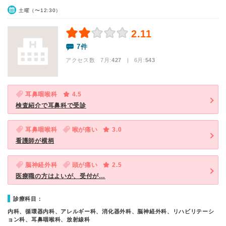
土曜（〜12:30）
2.11
7件
アクセス数 7月:
427
| 6月:
543
耳鼻咽喉科
4.5
検査紹介で耳鼻科で受診
耳鼻咽喉科
喉が痛い
3.0
看護師が横柄
脳神経外科
頭が痛い
2.5
医療職の方はよいが、受付が…
診療科目：
内科、循環器内科、アレルギー科、消化器外科、脳神経外科、リハビリテーシ
ョン科、耳鼻咽喉科、放射線科