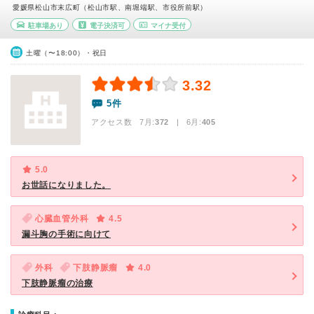
愛媛県松山市末広町（松山市駅、南堀端駅、市役所前駅）
駐車場あり
電子決済可
マイナ受付
土曜（〜18:00）・祝日
3.32
5件
アクセス数 7月:
372
| 6月:
405
5.0
お世話になりました。
心臓血管外科
4.5
漏斗胸の手術に向けて
外科
下肢静脈瘤
4.0
下肢静脈瘤の治療