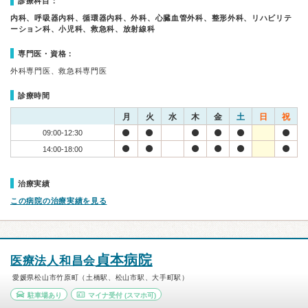
診療科目：
内科、呼吸器内科、循環器内科、外科、心臓血管外科、整形外科、リハビリテ
ーション科、小児科、救急科、放射線科
専門医・資格：
外科専門医、救急科専門医
診療時間
月
火
水
木
金
土
日
祝
09:00-12:30
14:00-18:00
治療実績
この病院の治療実績を見る
貞本病院
医療法人和昌会
愛媛県松山市竹原町（土橋駅、松山市駅、大手町駅）
駐車場あり
マイナ受付
(スマホ可)