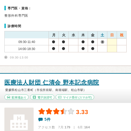
専門医・資格：
整形外科専門医
診療時間
月
火
水
木
金
土
日
祝
09:30-11:40
14:00-18:30
09:30-13:00
医療法人財団 仁清会 野本記念病院
愛媛県松山市三番町（市役所前駅、南堀端駅、松山市駅）
駐車場あり
電子決済可
マイナ受付
(スマホ可)
3.33
5件
アクセス数 7月:
179
| 6月:
164