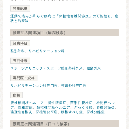
特集記事
運動で痛みが和らぐ腰痛は「体軸性脊椎関節炎」の可能性も。症
状と治療法
腰痛症の関連項目（病院検索）
診療科目
整形外科
、
リハビリテーション科
専門外来
スポーツクリニック・スポーツ整形外科外来
、
腰痛外来
専門医・資格
リハビリテーション科専門医
、
整形外科専門医
病気
腰椎椎間板ヘルニア
、
慢性腰痛症
、
変形性腰椎症
、
椎間板ヘルニ
ア
、
骨粗鬆症
、
頚椎椎間板ヘルニア
、
ぎっくり腰
、
脊椎関節炎
、
強直性脊椎炎
、
脊柱管狭窄症
、
腰椎すべり症
、
脊椎分離症
腰痛症の関連項目（口コミ検索）