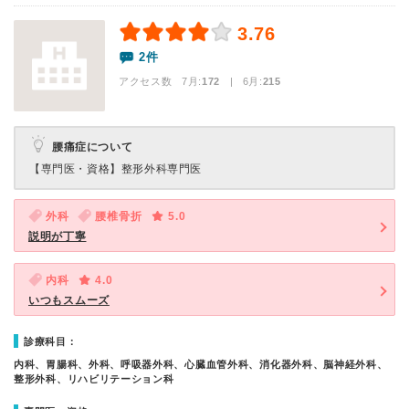
3.76
2件
アクセス数 7月:
172
| 6月:
215
腰痛症について
【専門医・資格】
整形外科専門医
外科
腰椎骨折
5.0
説明が丁寧
内科
4.0
いつもスムーズ
診療科目：
内科、胃腸科、外科、呼吸器外科、心臓血管外科、消化器外科、脳神経外科、
整形外科、リハビリテーション科