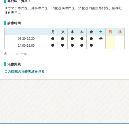
専門医・資格：
リウマチ専門医、外科専門医、消化器病専門医、消化器内視鏡専門医、脳神経
外科専門…
診療時間
月
火
水
木
金
土
日
祝
08:30-12:30
14:00-18:00
08:30-12:00
治療実績
この病院の治療実績を見る