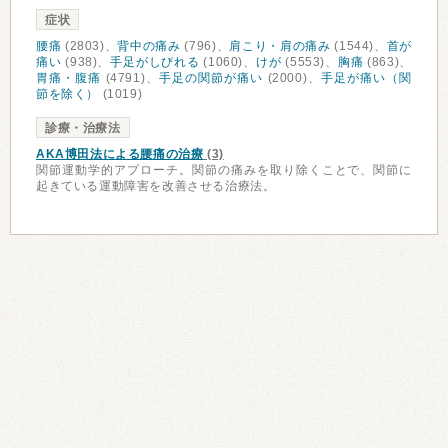
症状
腰痛
(2803)、
背中の痛み
(796)、
肩こり・肩の痛み
(1544)、
首が
痛い
(938)、
手足がしびれる
(1060)、
けが
(5553)、
胸痛
(863)、
胃痛・腹痛
(4791)、
手足の関節が痛い
(2000)、
手足が痛い（関
節を除く）
(1019)
診療・治療法
AKA博田法による腰痛の治療
(3)
関節運動学的アプローチ。関節の痛みを取り除くことで、関節に
起きている運動障害を改善させる治療法。