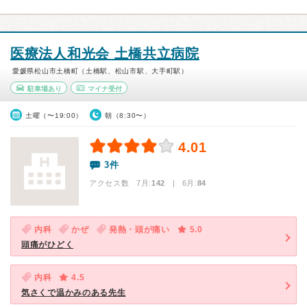
医療法人和光会 土橋共立病院
愛媛県松山市土橋町（土橋駅、松山市駅、大手町駅）
駐車場あり
マイナ受付
土曜（〜19:00）
朝（8:30〜）
4.01
3件
アクセス数 7月:
142
| 6月:
84
内科
かぜ
発熱・頭が痛い
5.0
頭痛がひどく
内科
4.5
気さくで温かみのある先生