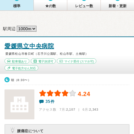
標準
★の数
レビュー数
新着・更新
駅周辺
愛媛県立中央病院
愛媛県松山市春日町（石手川公園駅、松山市駅、土橋駅）
駐車場あり
電子決済可
マイナ受付
(スマホ可)
電子処方せん対応
朝（8:30〜）
4.24
35件
アクセス数 7月:
2,107
| 6月:
2,343
腰痛症について