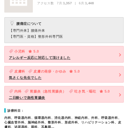
アクセス数 7月:
1,357
| 6月:
1,448
腰痛症について
【専門外来】
腰痛外来
【専門医・資格】
整形外科専門医
小児科
5.0
アレルギー反応に対応して頂けました
皮膚科
皮膚の発疹・かゆみ
5.0
気さくな先生でした
内科
胃腸炎（急性胃腸炎）
吐き気・嘔吐
5.0
二日酔いで急性胃腸炎
診療科目：
内科、呼吸器内科、循環器内科、消化器内科、神経内科、外科、呼吸器外科、
心臓血管外科、脳神経外科、整形外科、形成外科、リハビリテーション科、皮
膚科、泌尿器科、眼科、耳鼻咽…