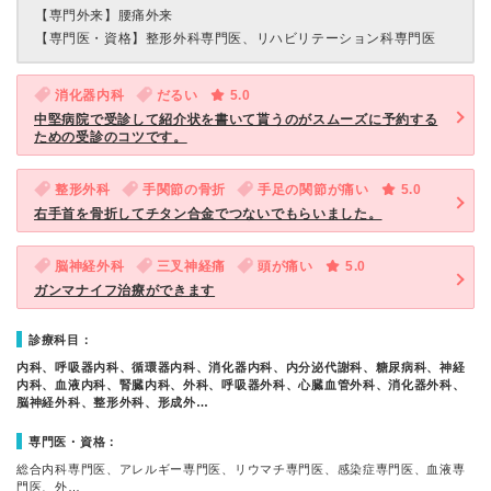
【専門外来】
腰痛外来
【専門医・資格】
整形外科専門医、リハビリテーション科専門医
消化器内科
だるい
5.0
中堅病院で受診して紹介状を書いて貰うのがスムーズに予約する
ための受診のコツです。
整形外科
手関節の骨折
手足の関節が痛い
5.0
右手首を骨折してチタン合金でつないでもらいました。
脳神経外科
三叉神経痛
頭が痛い
5.0
ガンマナイフ治療ができます
診療科目：
内科、呼吸器内科、循環器内科、消化器内科、内分泌代謝科、糖尿病科、神経
内科、血液内科、腎臓内科、外科、呼吸器外科、心臓血管外科、消化器外科、
脳神経外科、整形外科、形成外…
専門医・資格：
総合内科専門医、アレルギー専門医、リウマチ専門医、感染症専門医、血液専
門医、外…