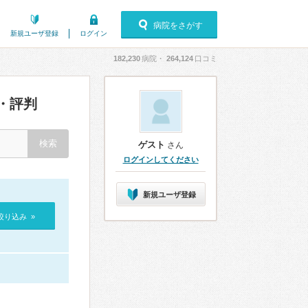
病院をさがす
新規ユーザ登録
ログイン
182,230
病院・
264,124
口コミ
・評判
ゲスト
さん
ログインしてください
新規ユーザ登録
絞り込み »