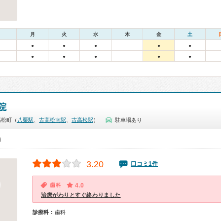
月
火
水
木
金
土
●
●
●
●
●
●
●
●
●
●
院
高松町（
八栗駅
、
古高松南駅
、
古高松駅
）
駐車場あり
0）
3.20
口コミ1件
歯科
4.0
治療がわりとすぐ終わりました
診療科：
歯科