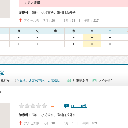
ササッ診察
診療科：
歯科、小児歯科、歯科口腔外科
アクセス数 7月：
20
| 6月：
18
| 年間：
217
月
火
水
木
金
土
●
●
●
●
●
●
●
●
●
●
院
牟礼町牟礼（
八栗駅
、
古高松南駅
、
古高松駅
）
駐車場あり
マイナ受付
0）
－
口コミ0件
診療科：
歯科、小児歯科、歯科口腔外科
アクセス数 7月：
16
| 6月：
9
| 年間：
103