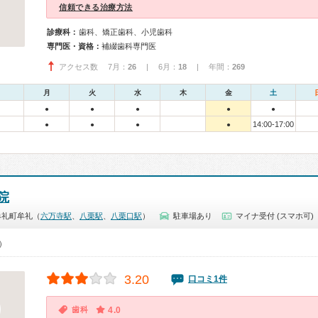
信頼できる治療方法
診療科：
歯科、矯正歯科、小児歯科
専門医・資格：
補綴歯科専門医
アクセス数 7月：
26
| 6月：
18
| 年間：
269
月
火
水
木
金
土
●
●
●
●
●
14:00-17:00
●
●
●
●
院
牟礼町牟礼（
六万寺駅
、
八栗駅
、
八栗口駅
）
駐車場あり
マイナ受付 (スマホ可)
0）
3.20
口コミ1件
歯科
4.0