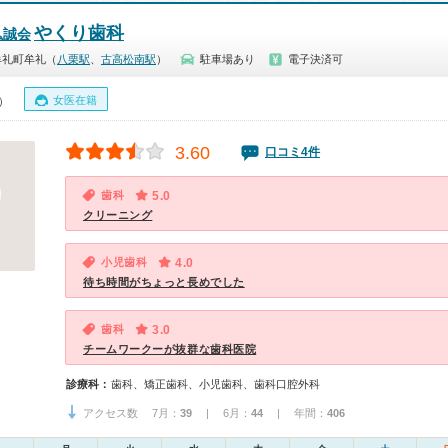
やくり歯科
弘誠会
牟礼町牟礼（
八栗駅
、
古高松南駅
）
駐車場あり
電子決済可
女医在籍
0）
3.60
口コミ4件
歯科
5.0
クリーニング
小児歯科
4.0
待ち時間がちょっと長めでした
歯科
3.0
チームワークーが抜群な歯科医院
診療科：
歯科、矯正歯科、小児歯科、歯科口腔外科
アクセス数 7月：
39
| 6月：
44
| 年間：
406