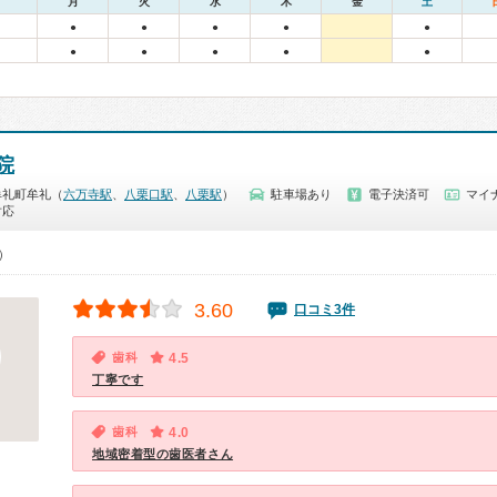
月
火
水
木
金
土
●
●
●
●
●
●
●
●
●
●
院
牟礼町牟礼（
六万寺駅
、
八栗口駅
、
八栗駅
）
駐車場あり
電子決済可
マイナ
対応
0）
3.60
口コミ3件
歯科
4.5
丁寧です
歯科
4.0
地域密着型の歯医者さん