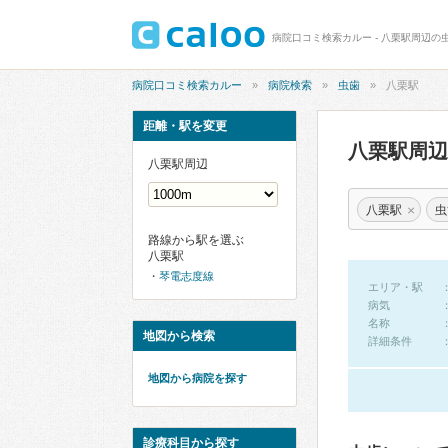
病院口コミ検索カルー - 八栗駅周辺の
病院口コミ検索カルー
病院検索
虫歯
八栗駅
距離・駅を変更
八栗駅周
八栗駅周辺
×
八栗駅
虫
路線から駅を選ぶ
八栗駅
琴電志度線
エリア・駅
病気
名称
地図から検索
詳細条件
地図から病院を探す
診療科目から探す