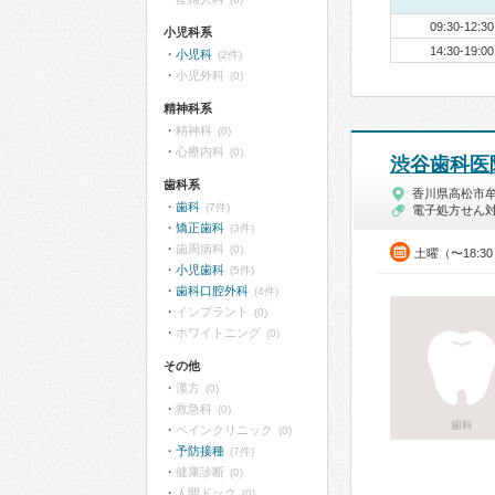
09:30-12:30
小児科系
14:30-19:00
小児科
(2件)
小児外科
(0)
精神科系
精神科
(0)
心療内科
(0)
渋谷歯科医
歯科系
香川県高松市
歯科
(7件)
電子処方せん
矯正歯科
(3件)
歯周病科
(0)
土曜（〜18:3
小児歯科
(5件)
歯科口腔外科
(4件)
インプラント
(0)
ホワイトニング
(0)
その他
漢方
(0)
救急科
(0)
歯科
ペインクリニック
(0)
予防接種
(7件)
健康診断
(0)
人間ドック
(0)