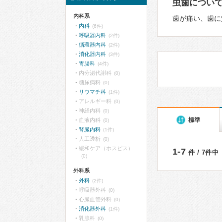
虫歯につい
内科系
歯が痛い、歯に
内科
(6件)
呼吸器内科
(2件)
循環器内科
(2件)
消化器内科
(3件)
胃腸科
(4件)
内分泌代謝科
(0)
糖尿病科
(0)
リウマチ科
(1件)
アレルギー科
(0)
神経内科
(0)
標準
血液内科
(0)
腎臓内科
(1件)
人工透析
(0)
緩和ケア（ホスピス）
1-7
件 / 7件中
(0)
外科系
外科
(2件)
呼吸器外科
(0)
心臓血管外科
(0)
消化器外科
(1件)
乳腺科
(0)