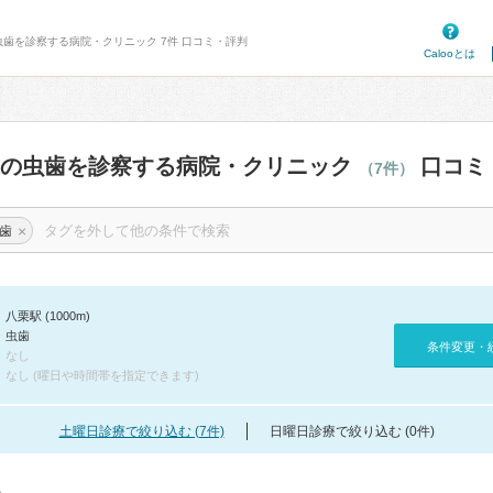
虫歯を診察する病院・クリニック 7件 口コミ・評判
Calooとは
辺の虫歯を診察する病院・クリニック
口コミ
（7件）
×
歯
八栗駅 (1000m)
虫歯
条件変更・
なし
なし (曜日や時間帯を指定できます)
土曜日診療で絞り込む (7件)
日曜日診療で絞り込む (0件)