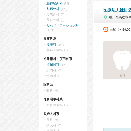
脳神経外科
(1件)
整形外科
(1件)
医療法人社団
形成外科
(0)
香川県高松市
美容外科
(0)
リハビリテーション科
土曜（〜19:0
(2件)
皮膚科系
皮膚科
(1件)
美容皮膚科
(0)
泌尿器科・肛門科系
泌尿器科
(1件)
肛門科
(0)
歯科
性病科
(0)
眼科系
眼科
(0)
耳鼻咽喉科系
耳鼻咽喉科
(0)
産婦人科系
産科
(0)
婦人科
(0)
産婦人科
(0)