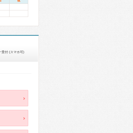
日
祝
受付 (スマホ可)