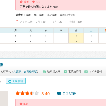
歯科
3.5
丁寧で待ち時間もなくよかった
診療科：
歯科、矯正歯科、小児歯科、歯科口腔外科
アクセス数 7月：
39
| 6月：
29
| 年間：
459
月
火
水
木
金
土
●
●
●
●
●
●
●
●
●
●
院
牟礼町牟礼（
八栗駅
、
古高松南駅
）
駐車場あり
電子決済可
マイナ受付
女医在籍
0）
3.40
口コミ2件
5.0