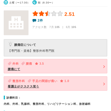
土曜（〜17:30）
朝（8:30〜）
2.51
2件
アクセス数 7月:
105
| 6月:
105
腰痛症について
【専門医・資格】
整形外科専門医
外科
腰痛
3.5
腰痛にて
整形外科
手足の関節が痛い
1.0
看護士がクスクス笑う
診療科目：
内科、外科、乳腺科、整形外科、リハビリテーション科、放射線科