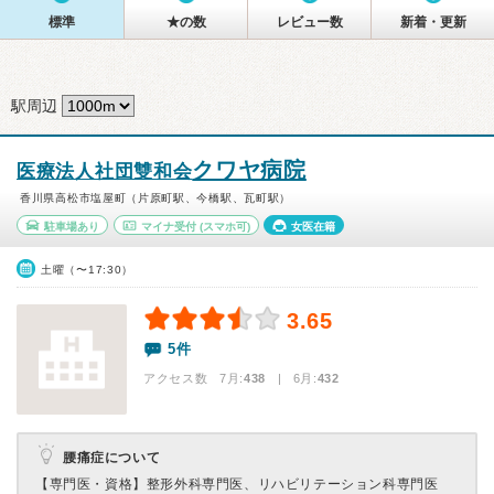
標準
★の数
レビュー数
新着・更新
駅周辺
クワヤ病院
医療法人社団雙和会
香川県高松市塩屋町（片原町駅、今橋駅、瓦町駅）
駐車場あり
マイナ受付
(スマホ可)
女医在籍
土曜（〜17:30）
3.65
5件
アクセス数 7月:
438
| 6月:
432
腰痛症について
【専門医・資格】
整形外科専門医、リハビリテーション科専門医