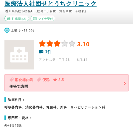
医療法人社団せとうちクリニック
香川県高松市松福町（松島二丁目駅、沖松島駅、今橋駅）
駐車場あり
マイナ受付
土曜（〜13:00）
3.10
1件
アクセス数 7月:
26
| 6月:
14
消化器内科
便秘
3.5
便秘で訪問
診療科目：
呼吸器内科、消化器内科、胃腸科、外科、リハビリテーション科
専門医・資格：
外科専門医