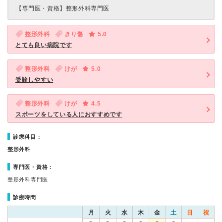
【専門医・資格】
整形外科専門医
整形外科
きり傷
5.0
とても良い病院です
整形外科
けが
5.0
受診しやすい
整形外科
けが
4.5
スポーツをしている人におすすめです
診療科目：
整形外科
専門医・資格：
整形外科専門医
診療時間
月
火
水
木
金
土
日
祝