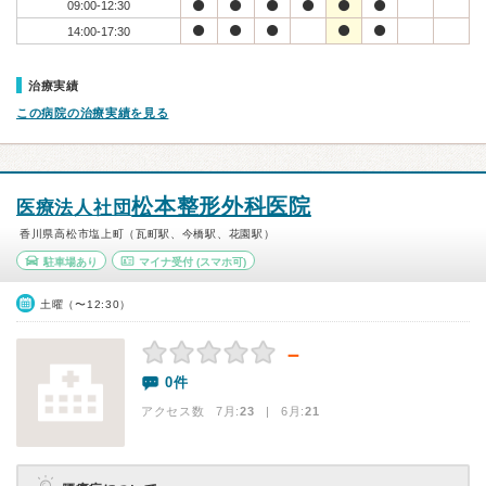
09:00-12:30
14:00-17:30
治療実績
この病院の治療実績を見る
松本整形外科医院
医療法人社団
香川県高松市塩上町（瓦町駅、今橋駅、花園駅）
駐車場あり
マイナ受付
(スマホ可)
土曜（〜12:30）
－
0件
アクセス数 7月:
23
| 6月:
21