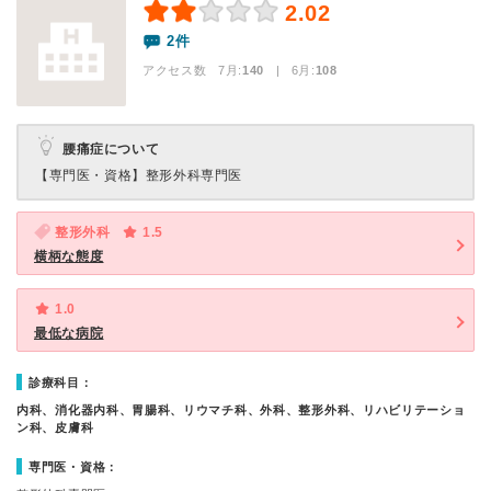
2.02
2件
アクセス数 7月:
140
| 6月:
108
腰痛症について
【専門医・資格】
整形外科専門医
整形外科
1.5
横柄な態度
1.0
最低な病院
診療科目：
内科、消化器内科、胃腸科、リウマチ科、外科、整形外科、リハビリテーショ
ン科、皮膚科
専門医・資格：