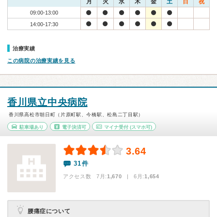
月
火
水
木
金
土
日
祝
09:00-13:00
14:00-17:30
治療実績
この病院の治療実績を見る
香川県立中央病院
香川県高松市朝日町（片原町駅、今橋駅、松島二丁目駅）
駐車場あり
電子決済可
マイナ受付
(スマホ可)
3.64
31件
アクセス数 7月:
1,670
| 6月:
1,654
腰痛症について