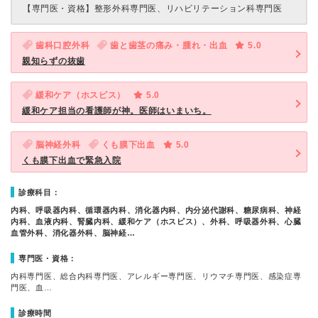
【専門医・資格】
整形外科専門医、リハビリテーション科専門医
歯科口腔外科
歯と歯茎の痛み・腫れ・出血
5.0
親知らずの抜歯
緩和ケア（ホスピス）
5.0
緩和ケア担当の看護師が神。医師はいまいち。
脳神経外科
くも膜下出血
5.0
くも膜下出血で緊急入院
診療科目：
内科、呼吸器内科、循環器内科、消化器内科、内分泌代謝科、糖尿病科、神経
内科、血液内科、腎臓内科、緩和ケア（ホスピス）、外科、呼吸器外科、心臓
血管外科、消化器外科、脳神経…
専門医・資格：
内科専門医、総合内科専門医、アレルギー専門医、リウマチ専門医、感染症専
門医、血…
診療時間