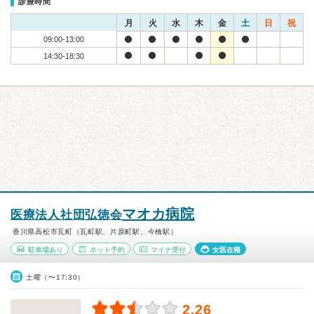
診療時間
月
火
水
木
金
土
日
祝
09:00-13:00
14:30-18:30
マオカ病院
医療法人社団弘徳会
香川県高松市瓦町（瓦町駅、片原町駅、今橋駅）
駐車場あり
ネット予約
マイナ受付
女医在籍
土曜（〜17:30）
2.26