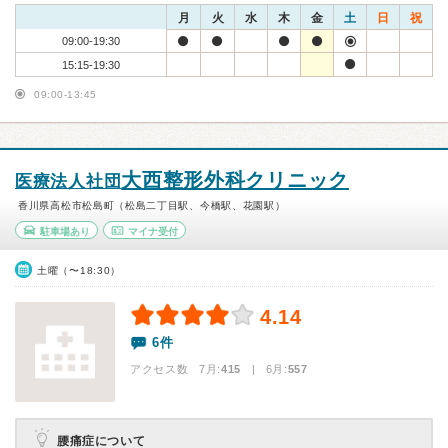
月
火
水
木
金
土
日
祝
09:00-19:30
15:15-19:30
09:00-13:45
大西整形外科クリニック
医療法人社団
香川県高松市松島町（松島二丁目駅、今橋駅、花園駅）
駐車場あり
マイナ受付
土曜（〜18:30）
4.14
6件
アクセス数 7月:
415
| 6月:
557
腰痛症について