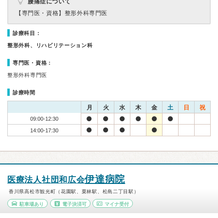
腰痛症について
【専門医・資格】
整形外科専門医
診療科目：
整形外科、リハビリテーション科
専門医・資格：
整形外科専門医
診療時間
月
火
水
木
金
土
日
祝
09:00-12:30
14:00-17:30
伊達病院
医療法人社団和広会
香川県高松市観光町（花園駅、栗林駅、松島二丁目駅）
駐車場あり
電子決済可
マイナ受付