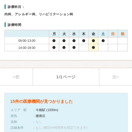
診療科目：
内科、アレルギー科、リハビリテーション科
診療時間
月
火
水
木
金
土
日
祝
09:00-13:00
14:00-18:00
«前
1/1ページ
次»
15件の医療機関が見つかりました
エリア・駅
今橋駅 (1000m)
病気
腰痛症
名称
なし
詳細条件
なし (曜日や時間帯を指定できます)