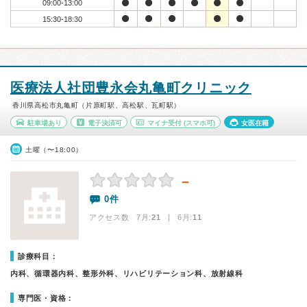
09:00-13:00
15:30-18:30
医療法人社団豊永会丸亀町クリニック
香川県高松市丸亀町（片原町駅、高松駅、瓦町駅）
駐車場あり
電子決済可
マイナ受付
(スマホ可)
女医在籍
土曜（〜18:00）
－
0件
アクセス数 7月:
21
| 6月:
11
診療科目：
内科、循環器内科、整形外科、リハビリテーション科、放射線科
専門医・資格：