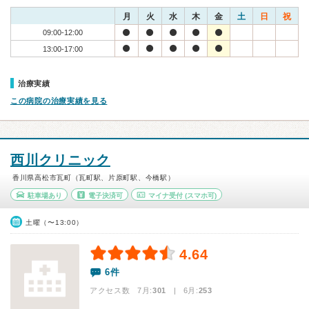
月
火
水
木
金
土
日
祝
09:00-12:00
13:00-17:00
治療実績
この病院の治療実績を見る
西川クリニック
香川県高松市瓦町（瓦町駅、片原町駅、今橋駅）
駐車場あり
電子決済可
マイナ受付
(スマホ可)
土曜（〜13:00）
4.64
6件
アクセス数 7月:
301
| 6月:
253