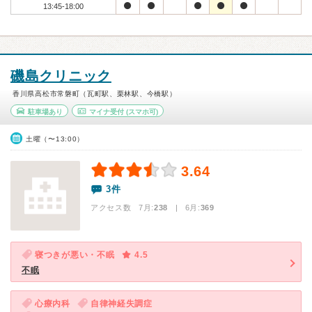
13:45-18:00
磯島クリニック
香川県高松市常磐町（瓦町駅、栗林駅、今橋駅）
駐車場あり
マイナ受付
(スマホ可)
土曜（〜13:00）
3.64
3件
アクセス数 7月:
238
| 6月:
369
寝つきが悪い・不眠
4.5
不眠
心療内科
自律神経失調症