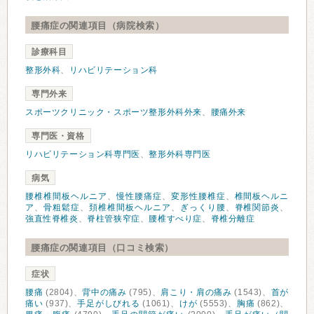
腰痛症の関連項目（病院検索）
診療科目
整形外科
、
リハビリテーション科
専門外来
スポーツクリニック・スポーツ整形外科外来
、
腰痛外来
専門医・資格
リハビリテーション科専門医
、
整形外科専門医
病気
腰椎椎間板ヘルニア
、
慢性腰痛症
、
変形性腰椎症
、
椎間板ヘルニ
ア
、
骨粗鬆症
、
頚椎椎間板ヘルニア
、
ぎっくり腰
、
脊椎関節炎
、
強直性脊椎炎
、
脊柱管狭窄症
、
腰椎すべり症
、
脊椎分離症
腰痛症の関連項目（口コミ検索）
症状
腰痛
(2804)、
背中の痛み
(795)、
肩こり・肩の痛み
(1543)、
首が
痛い
(937)、
手足がしびれる
(1061)、
けが
(5553)、
胸痛
(862)、