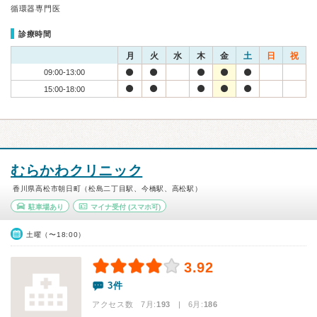
循環器専門医
診療時間
月
火
水
木
金
土
日
祝
09:00-13:00
15:00-18:00
むらかわクリニック
香川県高松市朝日町（松島二丁目駅、今橋駅、高松駅）
駐車場あり
マイナ受付
(スマホ可)
土曜（〜18:00）
3.92
3件
アクセス数 7月:
193
| 6月:
186