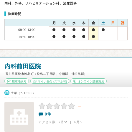
内科、外科、リハビリテーション科、泌尿器科
診療時間
月
火
水
木
金
土
日
祝
09:00-13:00
14:30-18:00
内科前田医院
香川県高松市松島町（松島二丁目駅、今橋駅、沖松島駅）
駐車場あり
マイナ受付
(スマホ可)
オンライン診療対応
土曜（〜13:00）
－
0件
アクセス数 7月:
2
| 6月:
-