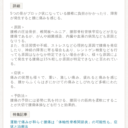
詳細
5つの骨がブロック状になっている腰椎に負担がかかったり、障害
が発生すると腰に痛みを感じる。
＜原因＞
腰椎の圧迫骨折、椎間板ヘルニア、腰部脊柱管狭窄症などが主な
腰痛であるが、がんや細菌感染、内臓や血液の病気なども原因と
なりうる。
また、生活習慣や不眠、ストレスなど心理的な原因で腰痛を発症
したり、神経の障害に寄る場合もあり、レントゲン検査などを行
っても原因はなかなか特定できない場合が多い。様々な原因によ
って発生する腰痛は15％程しか原因が特定できないと言われてい
る。
＜症状＞
痛みの状態も様々で、重い、激しい痛み、疲れると痛みを感じ
る、腰からふくらはぎにかけての痛みとしびれなど多岐にわた
る。
＜予防法＞
腰痛の予防には姿勢に気を付ける、腰回りの筋肉を柔軟にするこ
とが大切で腰痛体操などを行うと効果的。
特集記事
運動で痛みが和らぐ腰痛は「体軸性脊椎関節炎」の可能性も。症
状と治療法