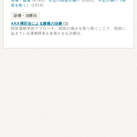
胃痛・腹痛
(4790)、
手足の関節が痛い
(2000)、
手足が痛い（関
節を除く）
(1019)
診療・治療法
AKA博田法による腰痛の治療
(3)
関節運動学的アプローチ。関節の痛みを取り除くことで、関節に
起きている運動障害を改善させる治療法。