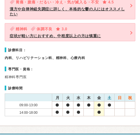
胃痛・腹痛・だるい・冷え・気が滅入る・不安
4.5
漢方や自律神経失調症に詳しく、本格的な鬱の人にはオススメし
たい
精神科
体調不良
3.0
症状が軽い方におすすめ、中程度以上の方は慎重に
診療科目：
内科、リハビリテーション科、精神科、心療内科
専門医・資格：
精神科専門医
診療時間
月
火
水
木
金
土
日
祝
09:00-13:00
14:00-18:00