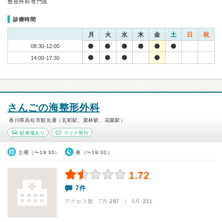
整形外科専門医
診療時間
月
火
水
木
金
土
日
祝
08:30-12:00
14:00-17:30
さんごの海整形外科
香川県高松市観光通（瓦町駅、栗林駅、花園駅）
駐車場あり
マイナ受付
土曜（〜19:30）
夜（〜19:30）
1.72
7件
アクセス数 7月:
287
| 6月:
231