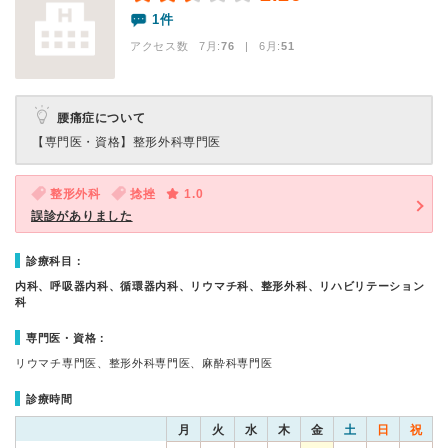
1件
アクセス数 7月:
76
| 6月:
51
腰痛症について
【専門医・資格】
整形外科専門医
整形外科
捻挫
1.0
誤診がありました
診療科目：
内科、呼吸器内科、循環器内科、リウマチ科、整形外科、リハビリテーション
科
専門医・資格：
リウマチ専門医、整形外科専門医、麻酔科専門医
診療時間
月
火
水
木
金
土
日
祝