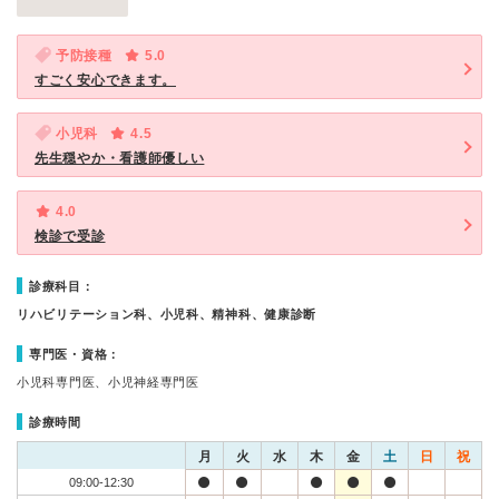
予防接種
5.0
すごく安心できます。
小児科
4.5
先生穏やか・看護師優しい
4.0
検診で受診
診療科目：
リハビリテーション科、小児科、精神科、健康診断
専門医・資格：
小児科専門医、小児神経専門医
診療時間
月
火
水
木
金
土
日
祝
09:00-12:30