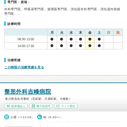
専門医・資格：
外科専門医、呼吸器専門医、循環器専門医、消化器外科専門医、消化器内視鏡
専門医、…
診療時間
月
火
水
木
金
土
日
祝
08:30-13:00
14:00-17:30
治療実績
この病院の治療実績を見る
整形外科吉峰病院
香川県高松市番町（瓦町駅、片原町駅、今橋駅）
駐車場あり
電子決済可
マイナ受付
土曜（〜12:00）
朝（8:30〜）