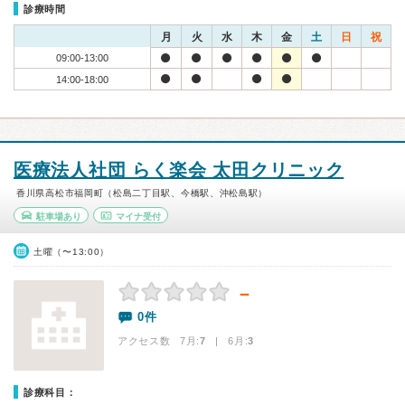
診療時間
月
火
水
木
金
土
日
祝
09:00-13:00
14:00-18:00
医療法人社団 らく楽会 太田クリニック
香川県高松市福岡町（松島二丁目駅、今橋駅、沖松島駅）
駐車場あり
マイナ受付
土曜（〜13:00）
－
0件
アクセス数 7月:
7
| 6月:
3
診療科目：