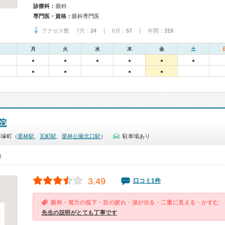
診療科：
眼科
専門医・資格：
眼科専門医
アクセス数 7月：
24
| 6月：
57
| 年間：
319
月
火
水
木
金
土
●
●
●
●
●
●
●
●
●
●
院
藤塚町（
栗林駅
、
瓦町駅
、
栗林公園北口駅
）
駐車場あり
0）
3.49
口コミ1件
眼科・視力の低下・目の疲れ・涙が出る・二重に見える・かすむ
先生の説明がとても丁寧です