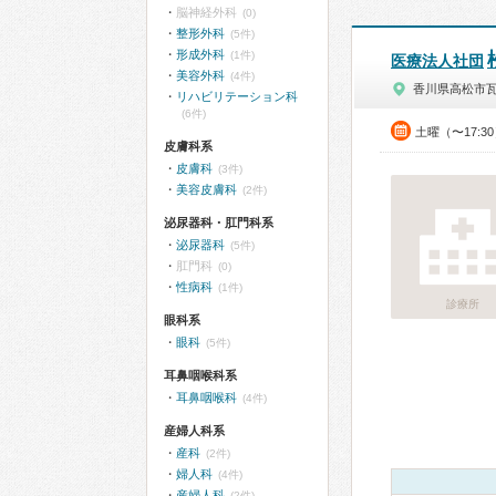
脳神経外科
(0)
整形外科
(5件)
形成外科
(1件)
医療法人社団
美容外科
(4件)
香川県高松市
リハビリテーション科
(6件)
土曜（〜17:3
皮膚科系
皮膚科
(3件)
美容皮膚科
(2件)
泌尿器科・肛門科系
泌尿器科
(5件)
肛門科
(0)
性病科
(1件)
診療所
眼科系
眼科
(5件)
耳鼻咽喉科系
耳鼻咽喉科
(4件)
産婦人科系
産科
(2件)
婦人科
(4件)
産婦人科
(2件)