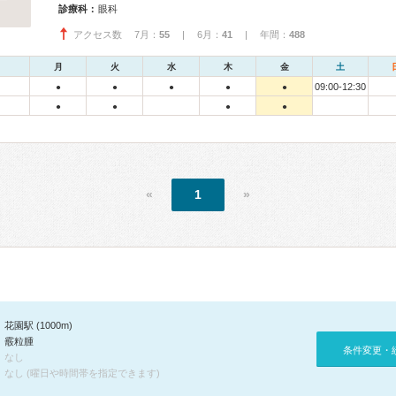
診療科：
眼科
アクセス数 7月：
55
| 6月：
41
| 年間：
488
月
火
水
木
金
土
09:00-12:30
●
●
●
●
●
●
●
●
●
«
1
»
花園駅 (1000m)
霰粒腫
条件変更・
なし
なし (曜日や時間帯を指定できます)