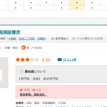
●
●
●
●
●
●
●
●
●
●
●
急病診療所
松島町（
今橋駅
、
松島二丁目駅
、
花園駅
）
駐車場あり
マイナ受付 (スマホ可)
30）・日曜・祝日
夜（〜23:30）
3.20
口コミ1件
霰粒腫について
【専門医・資格】
眼科専門医
内科
4.0
緊急事態。高熱発症。
診療科：
内科、眼科、耳鼻咽喉科、小児科