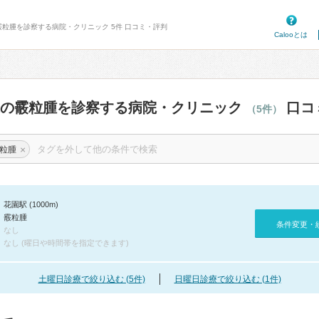
霰粒腫を診察する病院・クリニック 5件 口コミ・評判
Calooとは
辺の霰粒腫を診察する病院・クリニック
口コ
（5件）
×
粒腫
花園駅 (1000m)
霰粒腫
条件変更・
なし
なし (曜日や時間帯を指定できます)
土曜日診療で絞り込む (5件)
日曜日診療で絞り込む (1件)