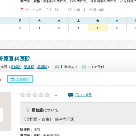
専門医・資格：
総合内科専門医、眼科専門医、耳鼻咽喉科専門医、小児科専
アクセス数 7月：
38
| 6月：
28
| 年間：
661
月
火
水
木
金
土
●
●
●
●
●
●
菅原眼科医院
観光通（
瓦町駅
、
栗林駅
、
花園駅
）
駐車場あり
マイナ受付
女医在籍
0）
－
口コミ0件
霰粒腫について
【専門医・資格】
眼科専門医
診療科：
眼科
専門医・資格：
眼科専門医