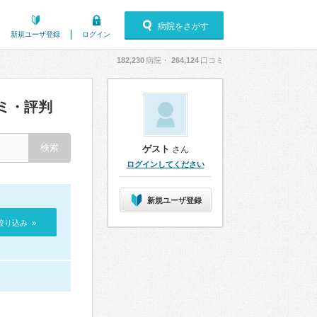
病院をさがす
新規ユーザ登録
ログイン
182,230
病院・
264,124
口コミ
ミ・評判
ゲスト
さん
ログインしてください
新規ユーザ登録
絞り込み »