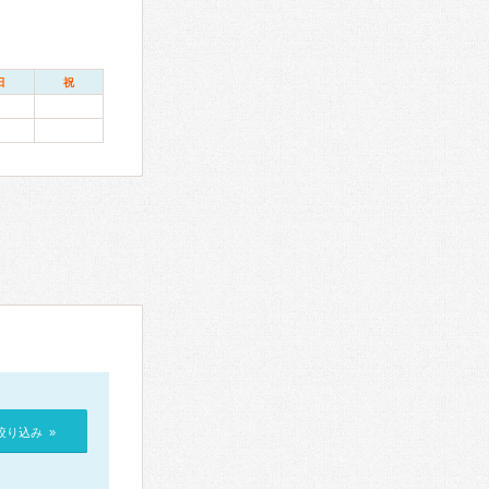
日
祝
絞り込み »