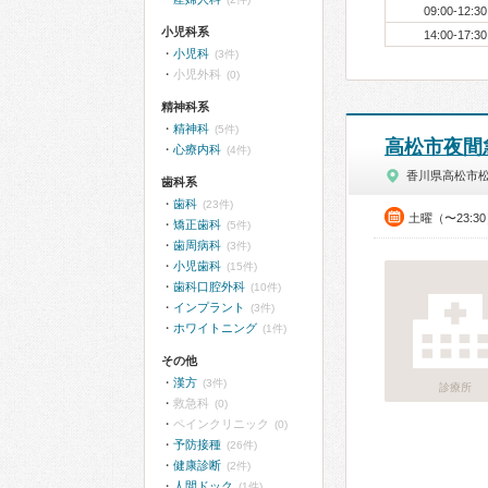
09:00-12:30
小児科系
14:00-17:30
小児科
(3件)
小児外科
(0)
精神科系
精神科
(5件)
高松市夜間
心療内科
(4件)
香川県高松市
歯科系
歯科
(23件)
土曜（〜23:
矯正歯科
(5件)
歯周病科
(3件)
小児歯科
(15件)
歯科口腔外科
(10件)
インプラント
(3件)
ホワイトニング
(1件)
その他
漢方
(3件)
診療所
救急科
(0)
ペインクリニック
(0)
予防接種
(26件)
健康診断
(2件)
人間ドック
(1件)