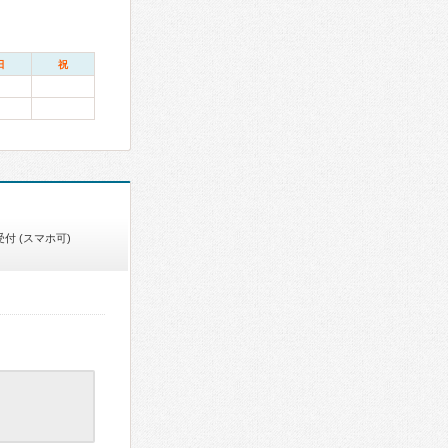
日
祝
付 (スマホ可)