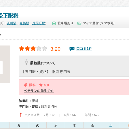
松下眼科
瓦町（
瓦町駅
、
今橋駅
、
片原町駅
）
駐車場あり
マイナ受付 (スマホ可)
0）
3.20
口コミ1件
霰粒腫について
【専門医・資格】
眼科専門医
眼科
4.0
ベテランの先生です
診療科：
眼科
専門医・資格：
眼科専門医
アクセス数 7月：
68
| 6月：
66
| 年間：
572
月
火
水
木
金
土