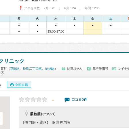
アクセス数 7月：
26
| 6月：
24
| 年間：
233
月
火
水
木
金
土
●
●
●
●
●
●
15:00-17:00
●
●
クリニック
多賀町（
花園駅
、
松島二丁目駅
、
栗林駅
）
駐車場あり
電子決済可
マイナ受
対応
女医在籍
0）
－
口コミ0件
霰粒腫について
【専門医・資格】
眼科専門医