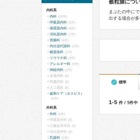
霰粒腫につ
内科系
まぶたの中にで
内科
(18件)
出する場合が多
呼吸器内科
(2件)
循環器内科
(8件)
消化器内科
(7件)
胃腸科
(4件)
内分泌代謝科
(1件)
糖尿病科
(1件)
リウマチ科
(3件)
アレルギー科
(5件)
神経内科
(1件)
血液内科
(0)
腎臓内科
標準
(0)
人工透析
(0)
緩和ケア（ホスピス）
(1件)
1-5
件 / 5件中
外科系
外科
(2件)
呼吸器外科
(0)
心臓血管外科
(0)
消化器外科
(0)
乳腺科
(2件)