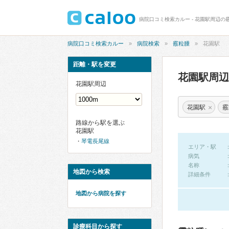
病院口コミ検索カルー - 花園駅周辺の
病院口コミ検索カルー
病院検索
霰粒腫
花園駅
距離・駅を変更
花園駅周
花園駅周辺
×
花園駅
霰
路線から駅を選ぶ
花園駅
琴電長尾線
エリア・駅
病気
名称
地図から検索
詳細条件
地図から病院を探す
診療科目から探す