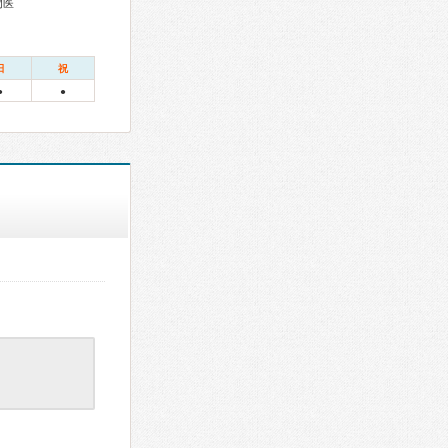
門医
日
祝
●
●