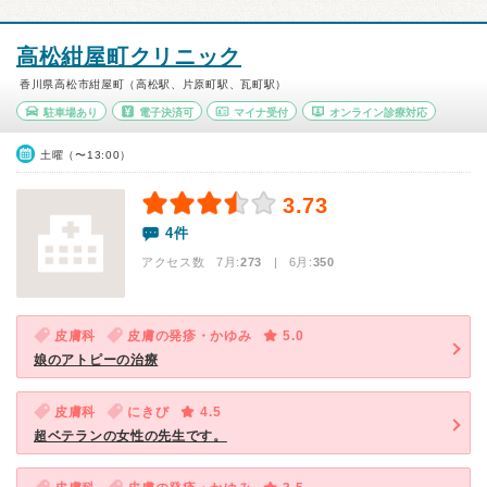
高松紺屋町クリニック
香川県高松市紺屋町（高松駅、片原町駅、瓦町駅）
駐車場あり
電子決済可
マイナ受付
オンライン診療対応
土曜（〜13:00）
3.73
4件
アクセス数 7月:
273
| 6月:
350
皮膚科
皮膚の発疹・かゆみ
5.0
娘のアトピーの治療
皮膚科
にきび
4.5
超ベテランの女性の先生です。