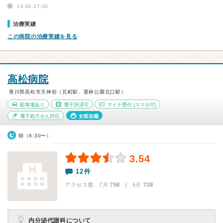
14:00-17:00
治療実績
この病院の治療実績を見る
高松病院
香川県高松市天神前（瓦町駅、栗林公園北口駅）
駐車場あり
電子決済可
マイナ受付
(スマホ可)
電子処方せん対応
女医在籍
朝（8:30〜）
3.54
12件
アクセス数 7月:
758
| 6月:
738
内分泌代謝科について