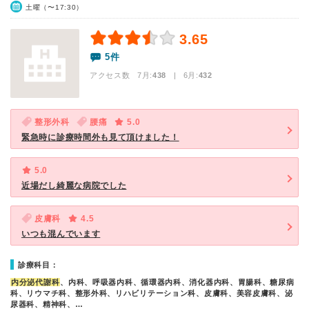
土曜（〜17:30）
3.65
5件
アクセス数 7月:
438
| 6月:
432
整形外科
腰痛
5.0
緊急時に診療時間外も見て頂けました！
5.0
近場だし綺麗な病院でした
皮膚科
4.5
いつも混んでいます
診療科目：
内分泌代謝科
、内科、呼吸器内科、循環器内科、消化器内科、胃腸科、糖尿病
科、リウマチ科、整形外科、リハビリテーション科、皮膚科、美容皮膚科、泌
尿器科、精神科、…