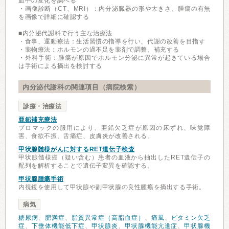
血中の変化を調べる
・画像診断（CT、MRI）：内分泌臓器の形や大きさ、腫瘍の有無
を画像で詳細に確認する
■内分泌代謝科で行う主な治療法
・食事、運動療法：生活習慣の指導を行い、代謝の改善を目指す
・薬物療法：ホルモンの過不足を薬剤で調整、補充する
・外科手術：腫瘍が原因でホルモン分泌に異常が起きている場合
は手術による摘出を検討する
内分泌代謝科の関連項目（病院検索）
診療・治療法
亜鉛補充療法
プロマックの服用により、亜鉛欠乏症が原因の床ずれ、味覚障
害、食欲不振、舌痛症、皮膚炎が改善される。
甲状腺髄様がんに対するRET遺伝子検査
甲状腺髄様癌（疑い含む）患者の血液から抽出したRET遺伝子の
配列を解析することで遺伝子変異を確認する。
甲状腺腫瘍手術
内視鏡を使用して甲状腺や副甲状腺の良性腫瘍を摘出する手術。
病気
糖尿病
、
肥満症
、
脂質異常症（高脂血症）
、
痛風
、
ビタミン欠乏
症
、
下垂体機能低下症
、
甲状腺炎
、
甲状腺機能亢進症
、
甲状腺機