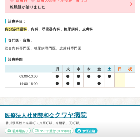
皮膚科
皮膚の発疹・かゆみ
3.5
乾燥肌が治りました
診療科目：
内分泌代謝科
、内科、呼吸器内科、糖尿病科、皮膚科
専門医・資格：
総合内科専門医、糖尿病専門医、皮膚科専門医
診療時間
月
火
水
木
金
土
日
祝
09:00-13:00
14:00-18:00
クワヤ病院
医療法人社団雙和会
香川県高松市塩屋町（片原町駅、今橋駅、瓦町駅）
駐車場あり
マイナ受付
(スマホ可)
女医在籍