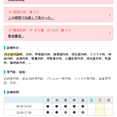
産婦人科
5.0
この病院で出産して良かった。
整形外科
きり傷
けが
5.0
救命搬送。
診療科目：
内分泌代謝科
、内科、呼吸器内科、循環器内科、消化器内科、リウマチ科、神
経内科、血液内科、腎臓内科、呼吸器外科、心臓血管外科、消化器外科、乳腺
科、脳神経外科、…
専門医・資格：
内科専門医、総合内科専門医、アレルギー専門医、リウマチ専門医、血液専門
医、外科…
診療時間
月
火
水
木
金
土
日
祝
08:45-12:00
13:00-17:00