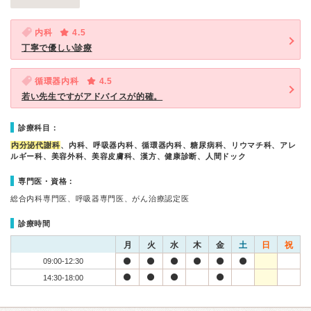
内科
4.5
丁寧で優しい診療
循環器内科
4.5
若い先生ですがアドバイスが的確。
診療科目：
内分泌代謝科
、内科、呼吸器内科、循環器内科、糖尿病科、リウマチ科、アレ
ルギー科、美容外科、美容皮膚科、漢方、健康診断、人間ドック
専門医・資格：
総合内科専門医、呼吸器専門医、がん治療認定医
診療時間
月
火
水
木
金
土
日
祝
09:00-12:30
14:30-18:00