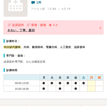
1件
アクセス数 7月:
55
| 6月:
73
泌尿器科
胃痛・腹痛
5.0
きれい、丁寧、親切
診療科目：
内分泌代謝科
、内科、糖尿病科、腎臓内科、人工透析、泌尿器科
専門医・資格：
泌尿器科専門医、がん治療認定医
診療時間
月
火
水
木
金
土
日
祝
09:00-13:00
15:00-18:30