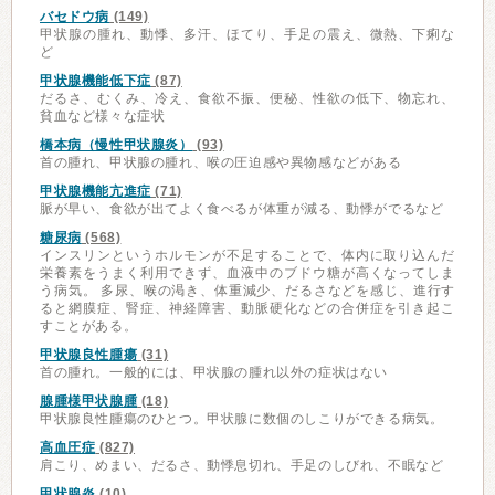
バセドウ病
(149)
甲状腺の腫れ、動悸、多汗、ほてり、手足の震え、微熱、下痢な
ど
甲状腺機能低下症
(87)
だるさ、むくみ、冷え、食欲不振、便秘、性欲の低下、物忘れ、
貧血など様々な症状
橋本病（慢性甲状腺炎）
(93)
首の腫れ、甲状腺の腫れ、喉の圧迫感や異物感などがある
甲状腺機能亢進症
(71)
脈が早い、食欲が出てよく食べるが体重が減る、動悸がでるなど
糖尿病
(568)
インスリンというホルモンが不足することで、体内に取り込んだ
栄養素をうまく利用できず、血液中のブドウ糖が高くなってしま
う病気。 多尿、喉の渇き、体重減少、だるさなどを感じ、進行す
ると網膜症、腎症、神経障害、動脈硬化などの合併症を引き起こ
すことがある。
甲状腺良性腫瘍
(31)
首の腫れ。一般的には、甲状腺の腫れ以外の症状はない
腺腫様甲状腺腫
(18)
甲状腺良性腫瘍のひとつ。甲状腺に数個のしこりができる病気。
高血圧症
(827)
肩こり、めまい、だるさ、動悸息切れ、手足のしびれ、不眠など
甲状腺炎
(10)