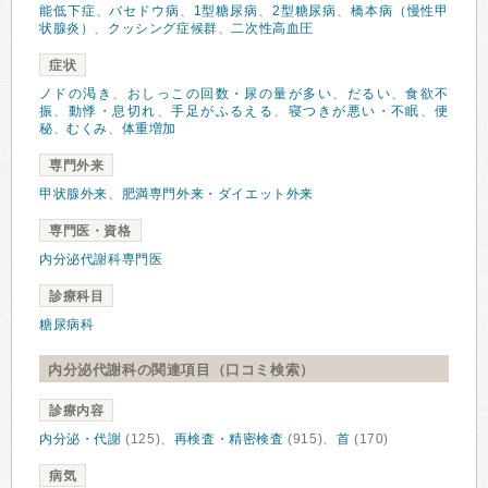
能低下症
、
バセドウ病
、
1型糖尿病
、
2型糖尿病
、
橋本病（慢性甲
状腺炎）
、
クッシング症候群
、
二次性高血圧
症状
ノドの渇き
、
おしっこの回数・尿の量が多い
、
だるい
、
食欲不
振
、
動悸・息切れ
、
手足がふるえる
、
寝つきが悪い・不眠
、
便
秘
、
むくみ
、
体重増加
専門外来
甲状腺外来
、
肥満専門外来・ダイエット外来
専門医・資格
内分泌代謝科専門医
診療科目
糖尿病科
内分泌代謝科の関連項目（口コミ検索）
診療内容
内分泌・代謝
(125)、
再検査・精密検査
(915)、
首
(170)
病気