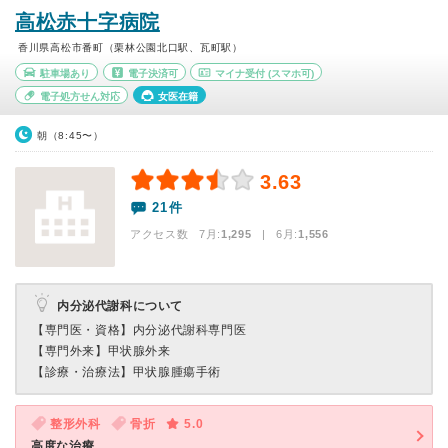
高松赤十字病院
香川県高松市番町（栗林公園北口駅、瓦町駅）
駐車場あり
電子決済可
マイナ受付
(スマホ可)
電子処方せん対応
女医在籍
朝（8:45〜）
3.63
21件
アクセス数 7月:
1,295
| 6月:
1,556
内分泌代謝科について
【専門医・資格】
内分泌代謝科専門医
【専門外来】
甲状腺外来
【診療・治療法】
甲状腺腫瘍手術
整形外科
骨折
5.0
高度な治療