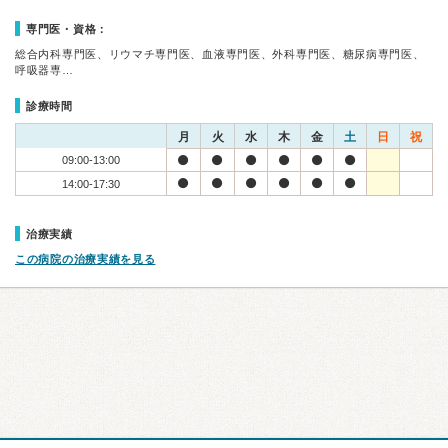
専門医・資格：
総合内科専門医、リウマチ専門医、血液専門医、外科専門医、糖尿病専門医、
呼吸器専…
診療時間
月
火
水
木
金
土
日
祝
09:00-13:00
14:00-17:30
治療実績
この病院の治療実績を見る