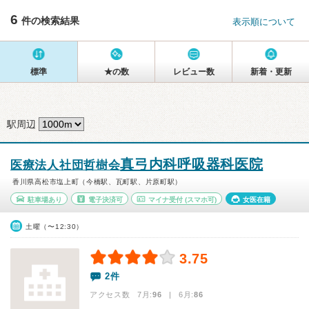
6
件の検索結果
表示順について
標準
★の数
レビュー数
新着・更新
駅周辺
真弓内科呼吸器科医院
医療法人社団哲樹会
香川県高松市塩上町（今橋駅、瓦町駅、片原町駅）
駐車場あり
電子決済可
マイナ受付
(スマホ可)
女医在籍
土曜（〜12:30）
3.75
2件
アクセス数 7月:
96
| 6月:
86