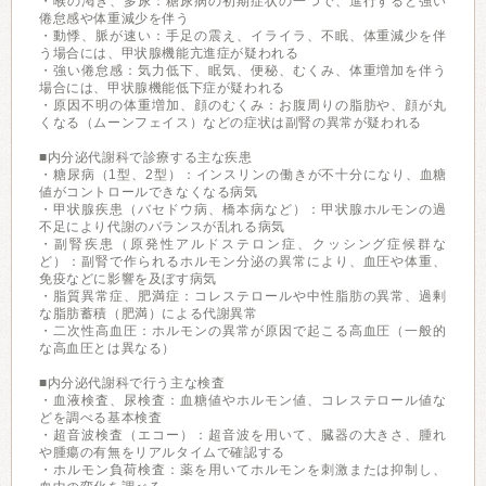
・喉の渇き、多尿：糖尿病の初期症状の一つで、進行すると強い
倦怠感や体重減少を伴う
・動悸、脈が速い：手足の震え、イライラ、不眠、体重減少を伴
う場合には、甲状腺機能亢進症が疑われる
・強い倦怠感：気力低下、眠気、便秘、むくみ、体重増加を伴う
場合には、甲状腺機能低下症が疑われる
・原因不明の体重増加、顔のむくみ：お腹周りの脂肪や、顔が丸
くなる（ムーンフェイス）などの症状は副腎の異常が疑われる
■内分泌代謝科で診療する主な疾患
・糖尿病（1型、2型）：インスリンの働きが不十分になり、血糖
値がコントロールできなくなる病気
・甲状腺疾患（バセドウ病、橋本病など）：甲状腺ホルモンの過
不足により代謝のバランスが乱れる病気
・副腎疾患（原発性アルドステロン症、クッシング症候群な
ど）：副腎で作られるホルモン分泌の異常により、血圧や体重、
免疫などに影響を及ぼす病気
・脂質異常症、肥満症：コレステロールや中性脂肪の異常、過剰
な脂肪蓄積（肥満）による代謝異常
・二次性高血圧：ホルモンの異常が原因で起こる高血圧（一般的
な高血圧とは異なる）
■内分泌代謝科で行う主な検査
・血液検査、尿検査：血糖値やホルモン値、コレステロール値な
どを調べる基本検査
・超音波検査（エコー）：超音波を用いて、臓器の大きさ、腫れ
や腫瘍の有無をリアルタイムで確認する
・ホルモン負荷検査：薬を用いてホルモンを刺激または抑制し、