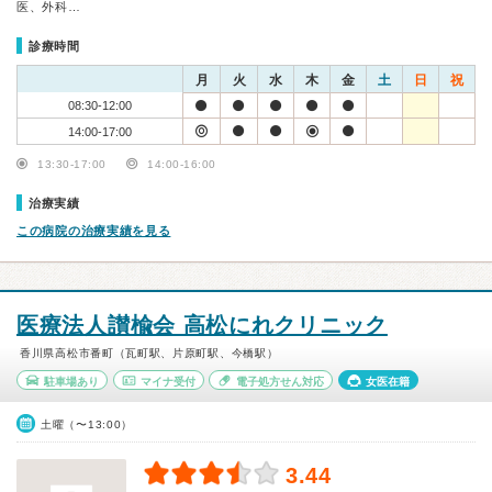
医、外科…
診療時間
月
火
水
木
金
土
日
祝
08:30-12:00
14:00-17:00
13:30-17:00
14:00-16:00
治療実績
この病院の治療実績を見る
医療法人讃楡会 高松にれクリニック
香川県高松市番町（瓦町駅、片原町駅、今橋駅）
駐車場あり
マイナ受付
電子処方せん対応
女医在籍
土曜（〜13:00）
3.44