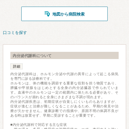
地図から病院検索
口コミを探す
内分泌代謝科について
詳細
内分泌代謝科は、ホルモン分泌や代謝の異常によって起こる病気
を専門に診る診療科です。
ホルモンは、体の機能を調節する重要な役割を担う物質であり、
膵臓や甲状腺をはじめとする全身の内分泌臓器で作られていま
す。血液中のホルモンは一定の範囲内に保たれる必要があり、そ
のバランスが崩れると全身にさまざまな不調が現れます。
内分泌代謝疾患は、初期症状が自覚しにくいものもありますが、
症状が進むと治療が難しくなることがあるため、早期の発見や治
療が欠かせません。健康診断での指摘や、原因不明の体調不良が
ある時は放置せず、早期に受診することが重要です。
■内分泌代謝科で対応する主な症状