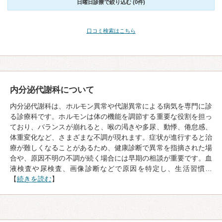
日曜日診療で絞り込む (0件)
口コミ検索はこちら
内分泌代謝科について
内分泌代謝科は、ホルモン異常や代謝異常による病気を専門に診
る診療科です。ホルモンは体の機能を調節する重要な役割を担っ
ており、バランスが崩れると、喉の渇きや多尿、動悸、倦怠感、
体重変化など、さまざまな不調が現れます。症状が進行すると治
療が難しくなることがあるため、健康診断で異常を指摘された場
合や、原因不明の不調が続く場合には早期の相談が重要です。血
液検査や尿検査、画像診断などで原因を特定し、生活習慣…
【
続きを読む
】