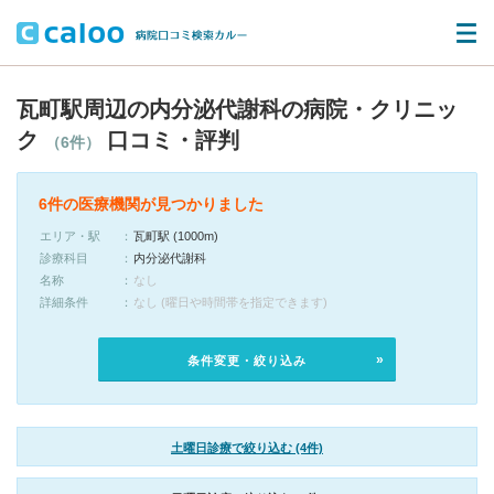
瓦町駅周辺の内分泌代謝科の病院・クリニッ
ク
口コミ・評判
（6件）
6件の医療機関が見つかりました
エリア・駅
瓦町駅 (1000m)
診療科目
内分泌代謝科
名称
なし
詳細条件
なし (曜日や時間帯を指定できます)
条件変更・絞り込み
土曜日診療で絞り込む (4件)