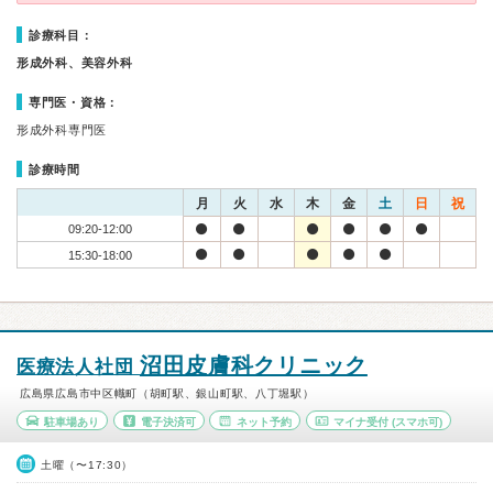
診療科目：
形成外科、美容外科
専門医・資格：
形成外科専門医
診療時間
月
火
水
木
金
土
日
祝
09:20-12:00
15:30-18:00
沼田皮膚科クリニック
医療法人社団
広島県広島市中区幟町（胡町駅、銀山町駅、八丁堀駅）
駐車場あり
電子決済可
ネット予約
マイナ受付
(スマホ可)
土曜（〜17:30）