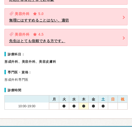
美容外科
5.0
無理にはすすめることはない、適切
美容外科
4.5
先生はとても信頼できる方です。
診療科目：
形成外科、美容外科、美容皮膚科
専門医・資格：
形成外科専門医
診療時間
月
火
水
木
金
土
日
祝
10:00-19:00