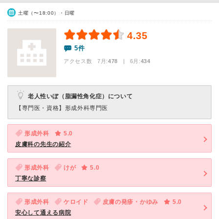
土曜（〜18:00）・日曜
4.35
5件
アクセス数 7月:
478
| 6月:
434
老人性いぼ（脂漏性角化症）について
【専門医・資格】
形成外科専門医
形成外科
5.0
皮膚科の先生の紹介
形成外科
けが
5.0
丁寧な診察
形成外科
ケロイド
皮膚の発疹・かゆみ
5.0
安心して通える病院