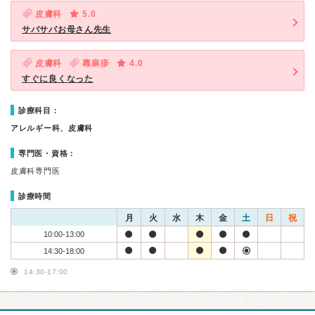
皮膚科
5.0
サバサバお母さん先生
皮膚科
蕁麻疹
4.0
すぐに良くなった
診療科目：
アレルギー科、皮膚科
専門医・資格：
皮膚科専門医
診療時間
月
火
水
木
金
土
日
祝
10:00-13:00
14:30-18:00
14:30-17:00