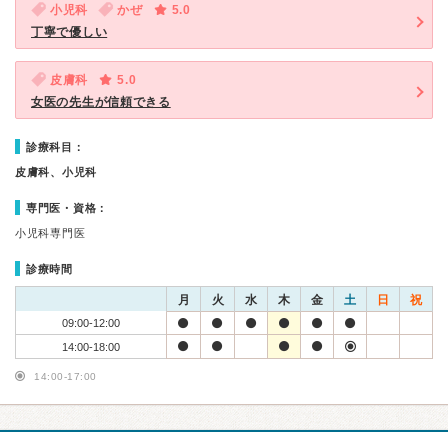
小児科
かぜ
5.0
丁寧で優しい
皮膚科
5.0
女医の先生が信頼できる
診療科目：
皮膚科、小児科
専門医・資格：
小児科専門医
診療時間
月
火
水
木
金
土
日
祝
09:00-12:00
14:00-18:00
14:00-17:00