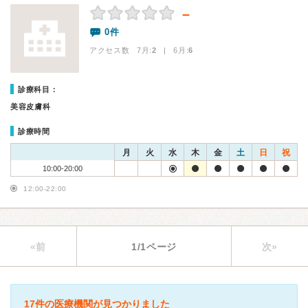
－
0件
アクセス数 7月:
2
| 6月:
6
診療科目：
美容皮膚科
診療時間
月
火
水
木
金
土
日
祝
10:00-20:00
12:00-22:00
«前
1/1ページ
次»
17件の医療機関が見つかりました