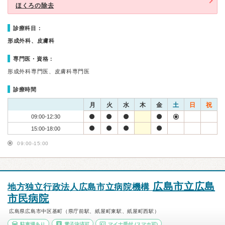
ほくろの除去
診療科目：
形成外科、皮膚科
専門医・資格：
形成外科専門医、皮膚科専門医
診療時間
月
火
水
木
金
土
日
祝
09:00-12:30
15:00-18:00
09:00-15:00
広島市立広島
地方独立行政法人広島市立病院機構
市民病院
広島県広島市中区基町（県庁前駅、紙屋町東駅、紙屋町西駅）
駐車場あり
電子決済可
マイナ受付
(スマホ可)