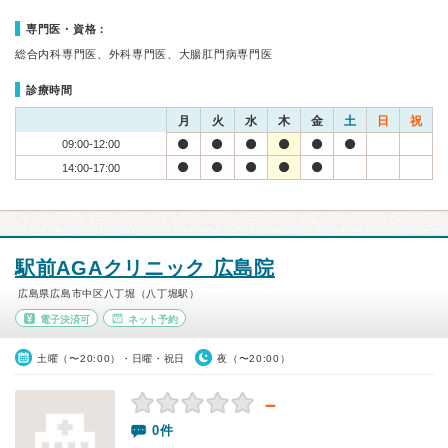
専門医・資格：
総合内科専門医、外科専門医、大腸肛門病専門医
診療時間
月
火
水
木
金
土
日
祝
09:00-12:00
14:00-17:00
駅前AGAクリニック 広島院
広島県広島市中区八丁堀（八丁堀駅）
電子決済可
ネット予約
土曜（〜20:00）・日曜・祝日
夜（〜20:00）
－
0件