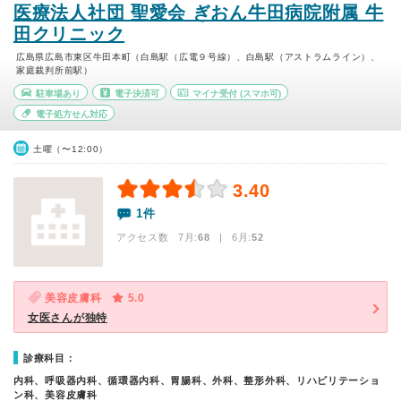
医療法人社団 聖愛会 ぎおん牛田病院附属 牛
田クリニック
広島県広島市東区牛田本町（白島駅（広電９号線）、白島駅（アストラムライン）、
家庭裁判所前駅）
駐車場あり
電子決済可
マイナ受付
(スマホ可)
電子処方せん対応
土曜（〜12:00）
3.40
1件
アクセス数 7月:
68
| 6月:
52
美容皮膚科
5.0
女医さんが独特
診療科目：
内科、呼吸器内科、循環器内科、胃腸科、外科、整形外科、リハビリテーショ
ン科、美容皮膚科