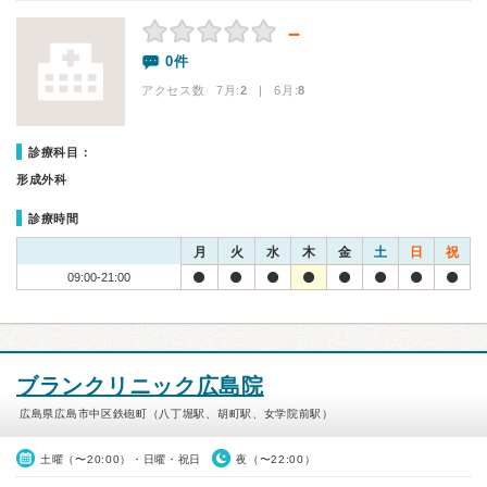
－
0件
アクセス数 7月:
2
| 6月:
8
診療科目：
形成外科
診療時間
月
火
水
木
金
土
日
祝
09:00-21:00
ブランクリニック広島院
広島県広島市中区鉄砲町（八丁堀駅、胡町駅、女学院前駅）
土曜（〜20:00）・日曜・祝日
夜（〜22:00）