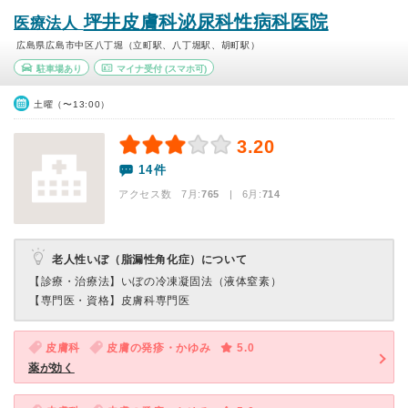
坪井皮膚科泌尿科性病科医院
医療法人
広島県広島市中区八丁堀（立町駅、八丁堀駅、胡町駅）
駐車場あり
マイナ受付
(スマホ可)
土曜（〜13:00）
3.20
14件
アクセス数 7月:
765
| 6月:
714
老人性いぼ（脂漏性角化症）について
【診療・治療法】
いぼの冷凍凝固法（液体窒素）
【専門医・資格】
皮膚科専門医
皮膚科
皮膚の発疹・かゆみ
5.0
薬が効く