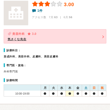
3.00
1件
アクセス数 7月:
63
| 6月:
56
美容外科
3.0
気さくな先生
診療科目：
形成外科、美容外科、皮膚科、美容皮膚科
専門医・資格：
外科専門医
診療時間
月
火
水
木
金
土
日
祝
10:00-19:00