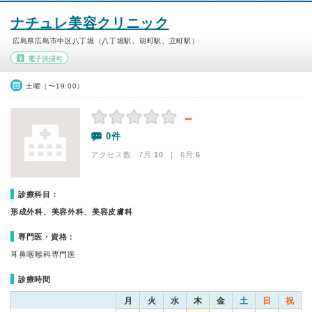
ナチュレ美容クリニック
広島県広島市中区八丁堀（八丁堀駅、胡町駅、立町駅）
電子決済可
土曜（〜19:00）
－
0件
アクセス数 7月:
10
| 6月:
6
診療科目：
形成外科、美容外科、美容皮膚科
専門医・資格：
耳鼻咽喉科専門医
診療時間
月
火
水
木
金
土
日
祝