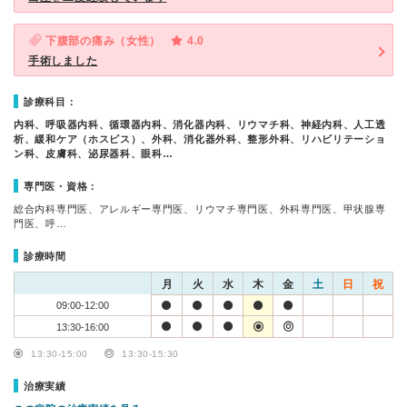
下腹部の痛み（女性）
4.0
手術しました
診療科目：
内科、呼吸器内科、循環器内科、消化器内科、リウマチ科、神経内科、人工透
析、緩和ケア（ホスピス）、外科、消化器外科、整形外科、リハビリテーショ
ン科、皮膚科、泌尿器科、眼科…
専門医・資格：
総合内科専門医、アレルギー専門医、リウマチ専門医、外科専門医、甲状腺専
門医、呼…
診療時間
月
火
水
木
金
土
日
祝
09:00-12:00
13:30-16:00
13:30-15:00
13:30-15:30
治療実績