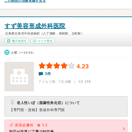
この病院の治療実績を見る
すず美容形成外科医院
広島県広島市中区鉄砲町（八丁堀駅、胡町駅、立町駅）
電子決済可
マイナ受付
土曜（〜19:00）
4.23
3件
アクセス数 7月:
238
| 6月:
170
老人性いぼ（脂漏性角化症）について
【専門医・資格】
形成外科専門医
美容皮膚科
5.0
対応が非常に丁寧で好印象