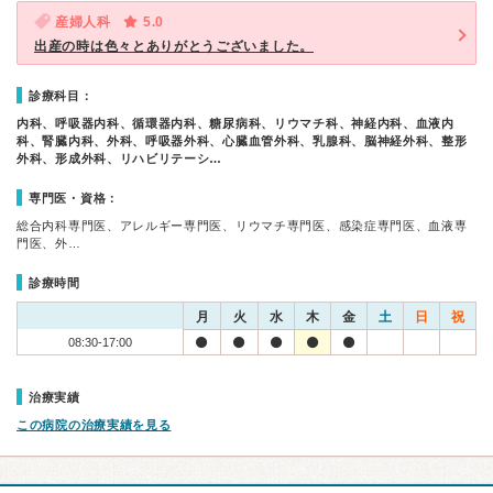
産婦人科
5.0
出産の時は色々とありがとうございました。
診療科目：
内科、呼吸器内科、循環器内科、糖尿病科、リウマチ科、神経内科、血液内
科、腎臓内科、外科、呼吸器外科、心臓血管外科、乳腺科、脳神経外科、整形
外科、形成外科、リハビリテーシ…
専門医・資格：
総合内科専門医、アレルギー専門医、リウマチ専門医、感染症専門医、血液専
門医、外…
診療時間
月
火
水
木
金
土
日
祝
08:30-17:00
治療実績
この病院の治療実績を見る