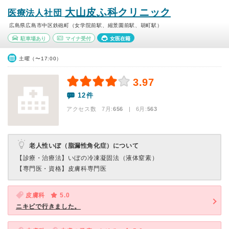
大山皮ふ科クリニック
医療法人社団
広島県広島市中区鉄砲町（女学院前駅、縮景園前駅、胡町駅）
駐車場あり
マイナ受付
女医在籍
土曜（〜17:00）
3.97
12件
アクセス数 7月:
656
| 6月:
563
老人性いぼ（脂漏性角化症）について
【診療・治療法】
いぼの冷凍凝固法（液体窒素）
【専門医・資格】
皮膚科専門医
皮膚科
5.0
ニキビで行きました。