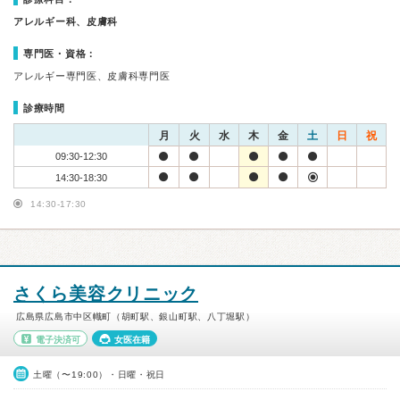
アレルギー科、皮膚科
専門医・資格：
アレルギー専門医、皮膚科専門医
診療時間
月
火
水
木
金
土
日
祝
09:30-12:30
14:30-18:30
14:30-17:30
さくら美容クリニック
広島県広島市中区幟町（胡町駅、銀山町駅、八丁堀駅）
電子決済可
女医在籍
土曜（〜19:00）・日曜・祝日