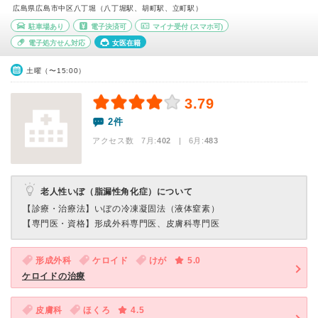
広島県広島市中区八丁堀（八丁堀駅、胡町駅、立町駅）
駐車場あり
電子決済可
マイナ受付
(スマホ可)
電子処方せん対応
女医在籍
土曜（〜15:00）
3.79
2件
アクセス数 7月:
402
| 6月:
483
老人性いぼ（脂漏性角化症）について
【診療・治療法】
いぼの冷凍凝固法（液体窒素）
【専門医・資格】
形成外科専門医、皮膚科専門医
形成外科
ケロイド
けが
5.0
ケロイドの治療
皮膚科
ほくろ
4.5