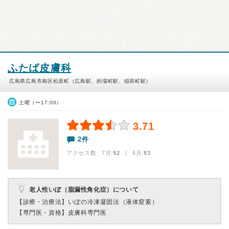
ふたば皮膚科
広島県広島市南区松原町（広島駅、的場町駅、稲荷町駅）
土曜（〜17:00）
3.71
2件
アクセス数 7月:
92
| 6月:
83
老人性いぼ（脂漏性角化症）について
【診療・治療法】
いぼの冷凍凝固法（液体窒素）
【専門医・資格】
皮膚科専門医