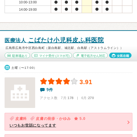
10:00-13:00
14:00-19:00
こばたけ小児科皮ふ科医院
医療法人
広島県広島市中区西白島町（新白島駅、城北駅、白島駅（アストラムライン））
駐車場あり
マイナ受付
(スマホ可)
電子処方せん対応
女医在籍
土曜（〜17:00）
3.91
9件
アクセス数 7月:
178
| 6月:
270
皮膚科
皮膚の発疹・かゆみ
5.0
いつもお世話になってます