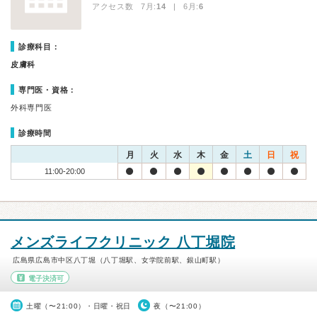
アクセス数 7月:
14
| 6月:
6
診療科目：
皮膚科
専門医・資格：
外科専門医
診療時間
月
火
水
木
金
土
日
祝
11:00-20:00
メンズライフクリニック 八丁堀院
広島県広島市中区八丁堀（八丁堀駅、女学院前駅、銀山町駅）
電子決済可
土曜（〜21:00）・日曜・祝日
夜（〜21:00）