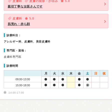
皮膚科
皮膚の発疹・かゆみ
5.0
親切丁寧な女医さんです
皮膚科
5.0
肌荒れ・赤ら顔
診療科目：
アレルギー科、皮膚科、美容皮膚科
専門医・資格：
皮膚科専門医
診療時間
月
火
水
木
金
土
日
祝
09:00-13:00
15:00-18:00
14:00-17:00