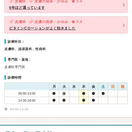
皮膚科
皮膚の発疹・かゆみ
5.0
6年ほど通っています
皮膚科
皮膚の発疹・かゆみ
5.0
ビタミンCローションがよく効きました
診療科目：
皮膚科、泌尿器科、性病科
専門医・資格：
皮膚科専門医
診療時間
月
火
水
木
金
土
日
祝
09:00-13:00
14:30-18:00
09:00-12:00