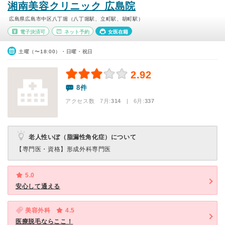
湘南美容クリニック 広島院
広島県広島市中区八丁堀（八丁堀駅、立町駅、胡町駅）
電子決済可
ネット予約
女医在籍
土曜（〜18:00）・日曜・祝日
2.92
8件
アクセス数 7月:
314
| 6月:
337
老人性いぼ（脂漏性角化症）について
【専門医・資格】
形成外科専門医
5.0
安心して通える
美容外科
4.5
医療脱毛ならここ！