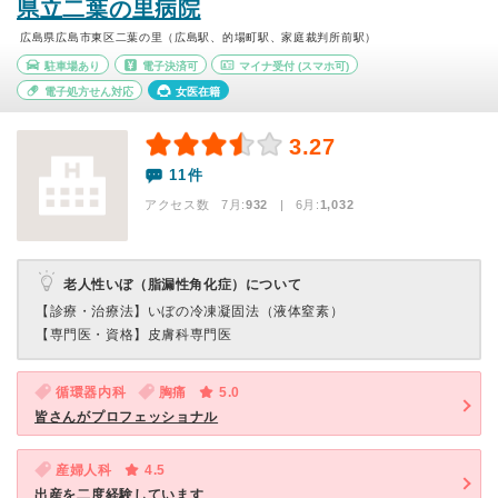
県立二葉の里病院
広島県広島市東区二葉の里（広島駅、的場町駅、家庭裁判所前駅）
駐車場あり
電子決済可
マイナ受付
(スマホ可)
電子処方せん対応
女医在籍
3.27
11件
アクセス数 7月:
932
| 6月:
1,032
老人性いぼ（脂漏性角化症）について
【診療・治療法】
いぼの冷凍凝固法（液体窒素）
【専門医・資格】
皮膚科専門医
循環器内科
胸痛
5.0
皆さんがプロフェッショナル
産婦人科
4.5
出産を二度経験しています