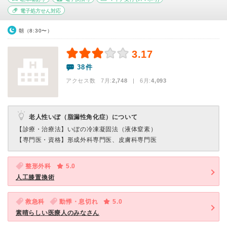
電子処方せん対応
朝（8:30〜）
3.17
38件
アクセス数 7月:
2,748
| 6月:
4,093
老人性いぼ（脂漏性角化症）について
【診療・治療法】
いぼの冷凍凝固法（液体窒素）
【専門医・資格】
形成外科専門医、皮膚科専門医
整形外科
5.0
人工膝置換術
救急科
動悸・息切れ
5.0
素晴らしい医療人のみなさん