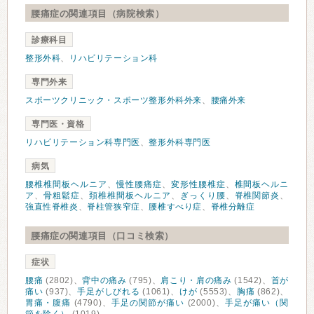
腰痛症の関連項目（病院検索）
診療科目
整形外科
、
リハビリテーション科
専門外来
スポーツクリニック・スポーツ整形外科外来
、
腰痛外来
専門医・資格
リハビリテーション科専門医
、
整形外科専門医
病気
腰椎椎間板ヘルニア
、
慢性腰痛症
、
変形性腰椎症
、
椎間板ヘルニ
ア
、
骨粗鬆症
、
頚椎椎間板ヘルニア
、
ぎっくり腰
、
脊椎関節炎
、
強直性脊椎炎
、
脊柱管狭窄症
、
腰椎すべり症
、
脊椎分離症
腰痛症の関連項目（口コミ検索）
症状
腰痛
(2802)、
背中の痛み
(795)、
肩こり・肩の痛み
(1542)、
首が
痛い
(937)、
手足がしびれる
(1061)、
けが
(5553)、
胸痛
(862)、
胃痛・腹痛
(4790)、
手足の関節が痛い
(2000)、
手足が痛い（関