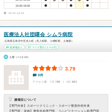
15:00-18:00
08:45-18:00
医療法人社団曙会 シムラ病院
広島県広島市中区舟入町（舟入町駅、小網町駅、土橋駅）
駐車場あり
マイナ受付
(スマホ可)
土曜（〜12:30）
3.79
8件
アクセス数 7月:
788
| 6月:
893
腰痛症について
【専門外来】
スポーツクリニック・スポーツ整形外科外来
【専門医・資格】
整形外科専門医、リハビリテーション科専門医