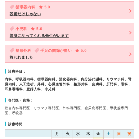
循環器内科
5.0
設備だけじゃない
小児科
5.0
親身になってくれる先生がいます
整形外科
手足の関節が痛い
5.0
救われました
診療科目：
内科、呼吸器内科、循環器内科、消化器内科、内分泌代謝科、リウマチ科、腎
臓内科、人工透析、外科、心臓血管外科、整形外科、皮膚科、肛門科、眼科、
耳鼻咽喉科、産婦人科、小児科…
専門医・資格：
総合内科専門医、リウマチ専門医、外科専門医、糖尿病専門医、甲状腺専門
医、呼吸器…
診療時間
月
火
水
木
金
土
日
祝