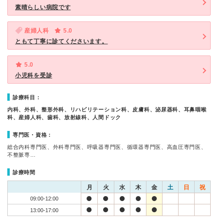
素晴らしい病院です
産婦人科
5.0
ともて丁寧に診てくださいます。
5.0
小児科を受診
診療科目：
内科、外科、整形外科、リハビリテーション科、皮膚科、泌尿器科、耳鼻咽喉
科、産婦人科、歯科、放射線科、人間ドック
専門医・資格：
総合内科専門医、外科専門医、呼吸器専門医、循環器専門医、高血圧専門医、
不整脈専…
診療時間
月
火
水
木
金
土
日
祝
09:00-12:00
13:00-17:00