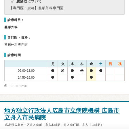
腰痛症について
【専門医・資格】
整形外科専門医
診療科目：
整形外科
専門医・資格：
整形外科専門医
診療時間
月
火
水
木
金
土
日
祝
09:00-13:00
14:50-18:00
09:00-12:30
地方独立行政法人広島市立病院機構 広島市
立舟入市民病院
広島県広島市中区舟入幸町（舟入本町駅、舟入幸町駅、舟入川口町駅）