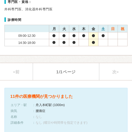
専門医・資格：
外科専門医、消化器外科専門医
診療時間
月
火
水
木
金
土
日
祝
09:00-12:30
14:30-18:00
«前
1/1ページ
次»
11件の医療機関が見つかりました
エリア・駅
舟入本町駅 (1000m)
病気
腰痛症
名称
なし
詳細条件
なし (曜日や時間帯を指定できます)