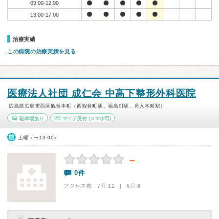
09:00-12:00
13:00-17:00
治療実績
この病院の治療実績を見る
医療法人社団 成仁会 中高下整形外科医院
広島県広島市西区観音本町（西観音町駅、福島町駅、舟入本町駅）
駐車場あり
マイナ受付
(スマホ可)
土曜（〜13:00）
－
0件
アクセス数 7月:
11
| 6月:
6