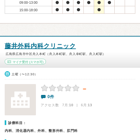
09:00-13:00
15:00-18:00
藤井外科内科クリニック
広島県広島市中区舟入本町（舟入本町駅、舟入幸町駅、舟入町駅）
マイナ受付
(スマホ可)
土曜（〜12:30）
－
0件
アクセス数 7月:
10
| 6月:
13
診療科目：
内科、消化器内科、外科、整形外科、肛門科