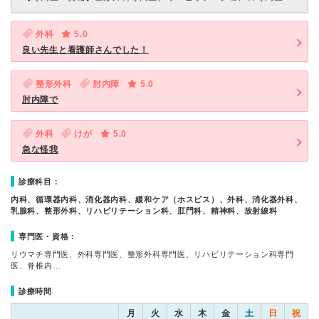
外科
5.0
良い先生と看護師さんでした！
整形外科
肘内障
5.0
肘内障で
外科
けが
5.0
急な怪我
診療科目：
内科、循環器内科、消化器内科、緩和ケア（ホスピス）、外科、消化器外科、
乳腺科、整形外科、リハビリテーション科、肛門科、精神科、放射線科
専門医・資格：
リウマチ専門医、外科専門医、整形外科専門医、リハビリテーション科専門
医、脊椎内…
診療時間
月
火
水
木
金
土
日
祝