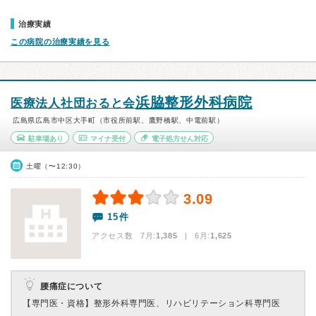
治療実績
この病院の治療実績を見る
浜脇整形外科病院
医療法人社団おると会
広島県広島市中区大手町（市役所前駅、鷹野橋駅、中電前駅）
駐車場あり
マイナ受付
電子処方せん対応
土曜（〜12:30）
3.09
15件
アクセス数 7月:
1,385
| 6月:
1,625
腰痛症について
【専門医・資格】
整形外科専門医、リハビリテーション科専門医