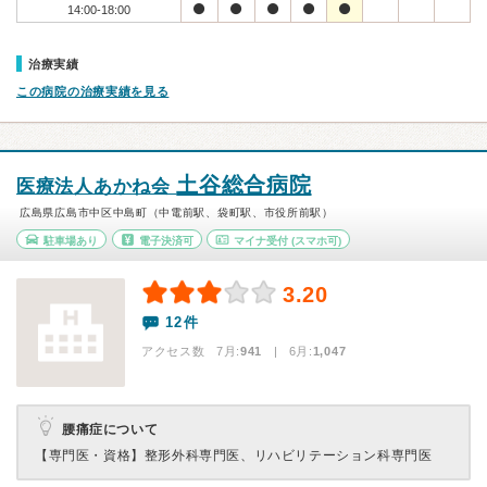
14:00-18:00
治療実績
この病院の治療実績を見る
土谷総合病院
医療法人あかね会
広島県広島市中区中島町（中電前駅、袋町駅、市役所前駅）
駐車場あり
電子決済可
マイナ受付
(スマホ可)
3.20
12件
アクセス数 7月:
941
| 6月:
1,047
腰痛症について
【専門医・資格】
整形外科専門医、リハビリテーション科専門医