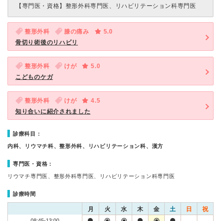
【専門医・資格】
整形外科専門医、リハビリテーション科専門医
整形外科
膝の痛み
5.0
骨切り術後のリハビリ
整形外科
けが
5.0
こどものケガ
整形外科
けが
4.5
知り合いに紹介されました
診療科目：
内科、リウマチ科、整形外科、リハビリテーション科、漢方
専門医・資格：
リウマチ専門医、整形外科専門医、リハビリテーション科専門医
診療時間
月
火
水
木
金
土
日
祝
08:45-13:00