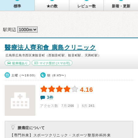
標準
★の数
レビュー数
新着・更新
駅周辺
醫療法人齊和會 廣島クリニック
広島県広島市西区東観音町（西観音町駅、観音町駅、天満町駅）
駐車場あり
マイナ受付
(スマホ可)
土曜（〜18:00）
朝（8:45〜）
4.16
3件
アクセス数 7月:
266
| 6月:
241
腰痛症について
【専門外来】
スポーツクリニック・スポーツ整形外科外来