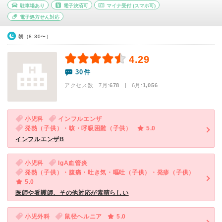
駐車場あり
電子決済可
マイナ受付
(スマホ可)
電子処方せん対応
朝（8:30〜）
4.29
30件
アクセス数 7月:
678
| 6月:
1,056
小児科
インフルエンザ
発熱（子供）・咳・呼吸困難（子供）
5.0
インフルエンザB
小児科
IgA血管炎
発熱（子供）・腹痛・吐き気・嘔吐（子供）・発疹（子供）
5.0
医師や看護師、その他対応が素晴らしい
小児外科
鼠径ヘルニア
5.0