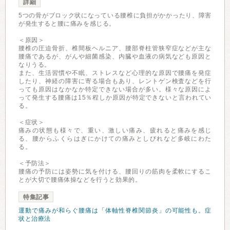
詳細
5つの骨がブロック状になっている腰椎に負担がかかったり、障害
が発生すると腰に痛みを感じる。
＜原因＞
腰椎の圧迫骨折、椎間板ヘルニア、腰部脊柱管狭窄症などが主な
腰痛であるが、がんや細菌感染、内臓や血液の病気なども原因と
なりうる。
また、生活習慣や不眠、ストレスなど心理的な原因で腰痛を発症
したり、神経の障害に寄る場合もあり、レントゲン検査などを行
っても原因はなかなか特定できない場合が多い。様々な原因によ
って発生する腰痛は15％程しか原因が特定できないと言われてい
る。
＜症状＞
痛みの状態も様々で、重い、激しい痛み、疲れると痛みを感じ
る、腰からふくらはぎにかけての痛みとしびれなど多岐にわた
る。
＜予防法＞
腰痛の予防には姿勢に気を付ける、腰回りの筋肉を柔軟にするこ
とが大切で腰痛体操などを行うと効果的。
特集記事
運動で痛みが和らぐ腰痛は「体軸性脊椎関節炎」の可能性も。症
状と治療法