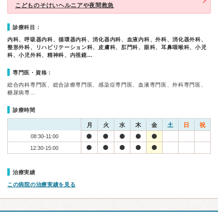
こどものそけいヘルニアや夜間救急
診療科目：
内科、呼吸器内科、循環器内科、消化器内科、血液内科、外科、消化器外科、
整形外科、リハビリテーション科、皮膚科、肛門科、眼科、耳鼻咽喉科、小児
科、小児外科、精神科、内視鏡…
専門医・資格：
総合内科専門医、総合診療専門医、感染症専門医、血液専門医、外科専門医、
糖尿病専…
診療時間
月
火
水
木
金
土
日
祝
08:30-11:00
12:30-15:00
治療実績
この病院の治療実績を見る