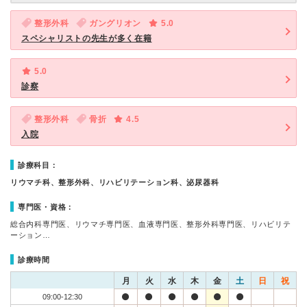
整形外科
ガングリオン
5.0
スペシャリストの先生が多く在籍
5.0
診察
整形外科
骨折
4.5
入院
診療科目：
リウマチ科、整形外科、リハビリテーション科、泌尿器科
専門医・資格：
総合内科専門医、リウマチ専門医、血液専門医、整形外科専門医、リハビリテ
ーション…
診療時間
月
火
水
木
金
土
日
祝
09:00-12:30