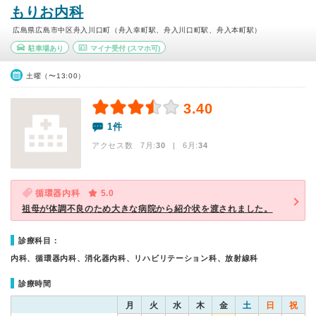
もりお内科
広島県広島市中区舟入川口町（舟入幸町駅、舟入川口町駅、舟入本町駅）
駐車場あり
マイナ受付
(スマホ可)
土曜（〜13:00）
3.40
1件
アクセス数 7月:
30
| 6月:
34
循環器内科
5.0
祖母が体調不良のため大きな病院から紹介状を渡されました。
診療科目：
内科、循環器内科、消化器内科、リハビリテーション科、放射線科
診療時間
月
火
水
木
金
土
日
祝