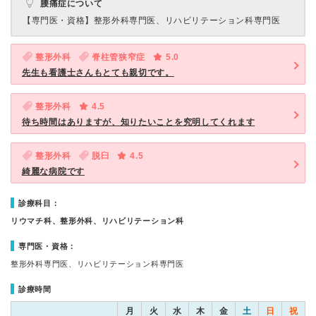
腰痛症について
【専門医・資格】
整形外科専門医、リハビリテーション科専門医
整形外科
脊柱管狭窄症
5.0
先生も看護士さんもとても親切です。
整形外科
4.5
待ち時間はありますが、知りたいことを究明してくれます
整形外科
脱臼
4.5
綺麗な病院です
診療科目：
リウマチ科、整形外科、リハビリテーション科
専門医・資格：
整形外科専門医、リハビリテーション科専門医
診療時間
月
火
水
木
金
土
日
祝