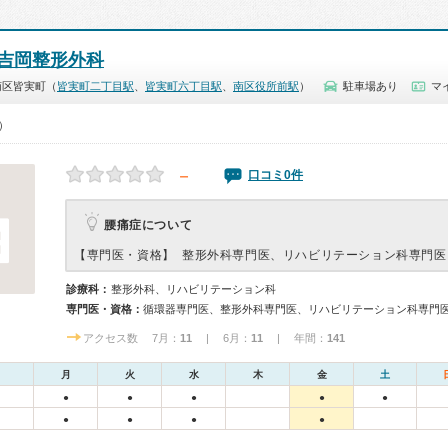
吉岡整形外科
南区皆実町（
皆実町二丁目駅
、
皆実町六丁目駅
、
南区役所前駅
）
駐車場あり
マ
0）
－
口コミ0件
腰痛症について
【専門医・資格】
整形外科専門医、リハビリテーション科専門医
診療科：
整形外科、リハビリテーション科
専門医・資格：
循環器専門医、整形外科専門医、リハビリテーション科専門
アクセス数 7月：
11
| 6月：
11
| 年間：
141
月
火
水
木
金
土
●
●
●
●
●
●
●
●
●