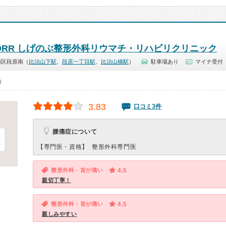
ORR しげのぶ整形外科リウマチ・リハビリクリニック
南区段原南（
比治山下駅
、
段原一丁目駅
、
比治山橋駅
）
駐車場あり
マイナ受付
0）
3.83
口コミ3件
腰痛症について
【専門医・資格】
整形外科専門医
整形外科・首が痛い
4.5
親切丁寧！
整形外科・首が痛い
4.5
親しみやすい