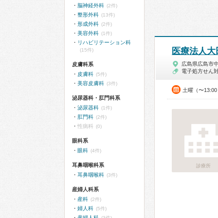
脳神経外科
(2件)
整形外科
(13件)
形成外科
(2件)
美容外科
(1件)
リハビリテーション科
医療法人大
(15件)
広島県広島市
皮膚科系
電子処方せん
皮膚科
(5件)
美容皮膚科
(3件)
土曜（〜13:0
泌尿器科・肛門科系
泌尿器科
(1件)
肛門科
(2件)
性病科
(0)
眼科系
眼科
(4件)
耳鼻咽喉科系
診療所
耳鼻咽喉科
(3件)
産婦人科系
産科
(2件)
婦人科
(5件)
産婦人科
(3件)