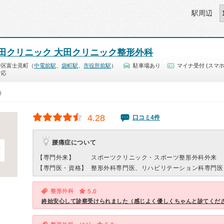
駅周辺
田クリニック 大田クリニック整形外科
中区富士見町（
中電前駅
、
袋町駅
、
市役所前駅
）
駐車場あり
マイナ受付 (スマホ
対応
0）
4.28
口コミ4件
腰痛症について
【専門外来】
スポーツクリニック・スポーツ整形外科外来
【専門医・資格】
整形外科専門医、リハビリテーション科専門医
整形外科
5.0
終始安心して診察受けられました（感じよく優しくちゃんと診てくだ