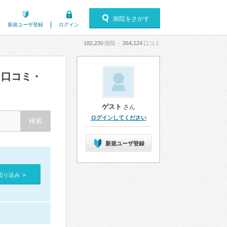
病院をさがす
新規ユーザ登録
ログイン
182,230
病院・
264,124
口コミ
口コミ・
ゲスト
さん
ログインしてください
新規ユーザ登録
絞り込み »