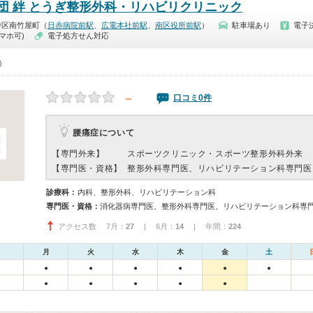
団 絆 とうぎ整形外科・リハビリクリニック
中区南竹屋町（
日赤病院前駅
、
広電本社前駅
、
南区役所前駅
）
駐車場あり
電子
マホ可)
電子処方せん対応
0）
－
口コミ0件
腰痛症について
【専門外来】
スポーツクリニック・スポーツ整形外科外来
【専門医・資格】
整形外科専門医、リハビリテーション科専門医
診療科：
内科、整形外科、リハビリテーション科
専門医・資格：
アクセス数 7月：
27
| 6月：
14
| 年間：
224
月
火
水
木
金
土
●
●
●
●
●
●
●
●
●
●
●