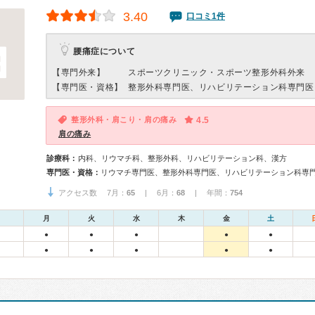
3.40
口コミ1件
腰痛症について
【専門外来】
スポーツクリニック・スポーツ整形外科外来
【専門医・資格】
整形外科専門医、リハビリテーション科専門医
整形外科・肩こり・肩の痛み
4.5
肩の痛み
診療科：
内科、リウマチ科、整形外科、リハビリテーション科、漢方
専門医・資格：
リウマチ専門医、整形外科専門医、リハビリテーション科専
アクセス数 7月：
65
| 6月：
68
| 年間：
754
月
火
水
木
金
土
●
●
●
●
●
●
●
●
●
●