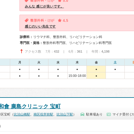
整形外科・けが
5.0
みんな 感じが良いです。
整形外科・けが
4.5
感じのいい先生です
診療科：
リウマチ科、整形外科、リハビリテーション科
専門医・資格：
整形外科専門医、リハビリテーション科専門医
アクセス数 7月：
432
| 6月：
361
| 年間：
4,198
月
火
水
木
金
土
●
●
●
●
●
●
15:00-18:00
●
●
●
●
和會 廣島クリニック 宝町
中区宝町（
比治山橋駅
、
南区役所前駅
、
比治山下駅
）
駐車場あり
マイナ受付 (
0）