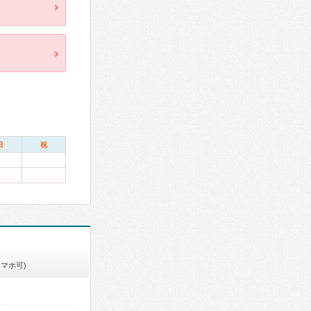
日
祝
スマホ可)