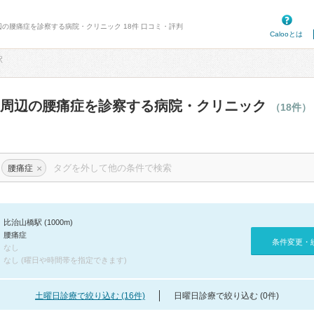
辺の腰痛症を診察する病院・クリニック 18件 口コミ・評判
Calooとは
駅
駅周辺の腰痛症を診察する病院・クリニック
（18件）
×
腰痛症
比治山橋駅 (1000m)
腰痛症
条件変更・
なし
なし (曜日や時間帯を指定できます)
土曜日診療で絞り込む (16件)
日曜日診療で絞り込む (0件)