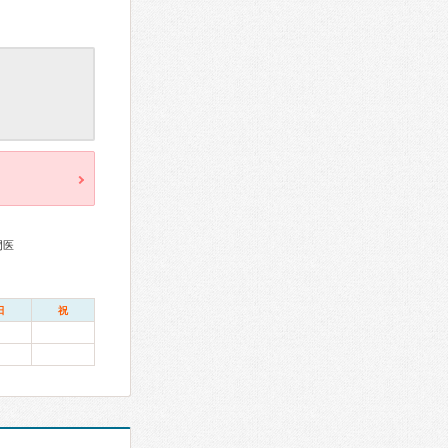
門医
日
祝