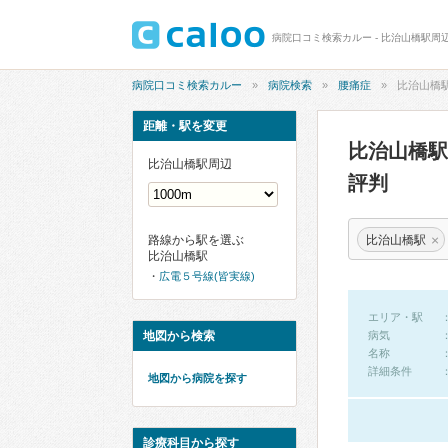
病院口コミ検索カルー - 比治山橋駅周
病院口コミ検索カルー
病院検索
腰痛症
比治山橋
距離・駅を変更
比治山橋
比治山橋駅周辺
評判
×
比治山橋駅
路線から駅を選ぶ
比治山橋駅
広電５号線(皆実線)
エリア・駅
地図から検索
病気
名称
詳細条件
地図から病院を探す
診療科目から探す