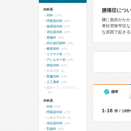
内科系
腰痛症につ
内科
(37件)
腰に負担がかか
呼吸器内科
(6件)
脊柱管狭窄症な
循環器内科
(5件)
な原因で起きる
消化器内科
(8件)
胃腸科
(6件)
内分泌代謝科
(2件)
糖尿病科
(4件)
リウマチ科
(7件)
アレルギー科
(5件)
神経内科
(3件)
血液内科
(0)
腎臓内科
(2件)
人工透析
(2件)
緩和ケア（ホスピス）
標準
(0)
外科系
外科
(9件)
1-18
件 / 18
呼吸器外科
(1件)
心臓血管外科
(0)
消化器外科
(1件)
乳腺科
(3件)