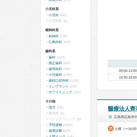
小児科系
小児科
(9件)
小児外科
(0)
精神科系
精神科
(7件)
心療内科
(5件)
歯科系
歯科
(33件)
矯正歯科
(9件)
歯周病科
(3件)
09:00-13:00
小児歯科
(15件)
14:30-18:00
歯科口腔外科
(11件)
インプラント
(2件)
ホワイトニング
(3件)
その他
漢方
(1件)
醫療法人齊
救急科
(0)
広島県広島市
ペインクリニック
(0)
予防接種
(48件)
土曜（〜18:0
健康診断
(2件)
人間ドック
(1件)