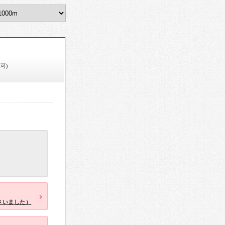
可)
さいました）