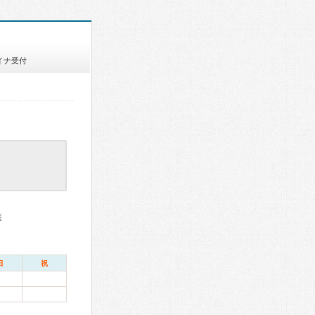
イナ受付
医
日
祝