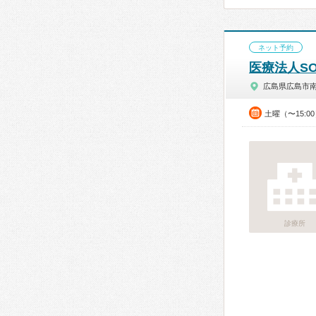
ネット予約
医療法人S
広島県広島市
土曜（〜15:0
診療所