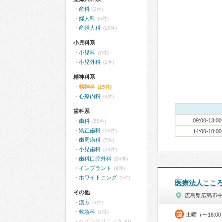
産科
(2件)
婦人科
(6件)
産婦人科
(10件)
小児科系
小児科
(7件)
小児外科
(1件)
精神科系
精神科
(15件)
心療内科
(8件)
歯科系
09:00-13:00
歯科
(55件)
矯正歯科
(20件)
14:00-18:00
歯周病科
(7件)
小児歯科
(23件)
歯科口腔外科
(24件)
インプラント
(8件)
ホワイトニング
(5件)
医療法人ここ
その他
広島県広島市
漢方
(3件)
救急科
(1件)
土曜（〜18:0
ペインクリニック
(0)