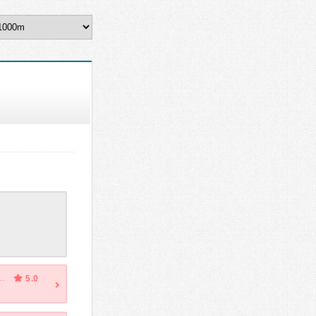
傷後ストレス障害）・気が滅入る・不安・幻想・妄想
5.0