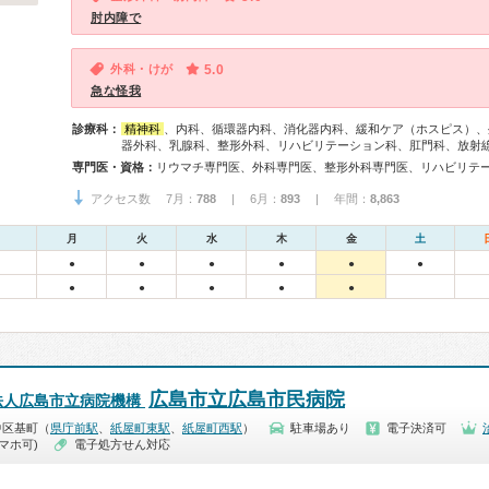
肘内障で
外科・けが
5.0
急な怪我
診療科：
精神科
、内科、循環器内科、消化器内科、緩和ケア（ホスピス）、
器外科、乳腺科、整形外科、リハビリテーション科、肛門科、放射
専門医・資格：
アクセス数 7月：
788
| 6月：
893
| 年間：
8,863
月
火
水
木
金
土
●
●
●
●
●
●
●
●
●
●
●
広島市立広島市民病院
法人広島市立病院機構
中区基町（
県庁前駅
、
紙屋町東駅
、
紙屋町西駅
）
駐車場あり
電子決済可
マホ可)
電子処方せん対応