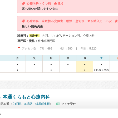
心療内科・うつ病
5.0
落ち着いた話しやすい先生
心療内科・全般性不安障害・動悸・息切れ・気が滅入る・不安
新しい院長先生
診療科：
精神科
、内科、リハビリテーション科、心療内科
専門医・資格：
精神科専門医
アクセス数 7月：
686
| 6月：
680
| 年間：
5,620
月
火
水
木
金
土
●
●
●
●
●
●
14:00-17:00
●
●
●
本通くらもと心療内科
ろ
中区本通（
立町駅
、
本通駅
、
紙屋町東駅
）
マイナ受付
0）