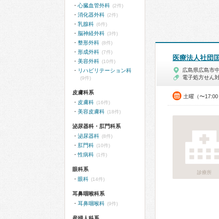
心臓血管外科
(2件)
消化器外科
(2件)
乳腺科
(6件)
脳神経外科
(3件)
整形外科
(8件)
形成外科
(7件)
医療法人社団
美容外科
(10件)
広島県広島市
リハビリテーション科
電子処方せん
(9件)
皮膚科系
土曜（〜17:0
皮膚科
(16件)
美容皮膚科
(18件)
泌尿器科・肛門科系
泌尿器科
(8件)
肛門科
(10件)
性病科
(1件)
眼科系
診療所
眼科
(14件)
耳鼻咽喉科系
耳鼻咽喉科
(9件)
産婦人科系