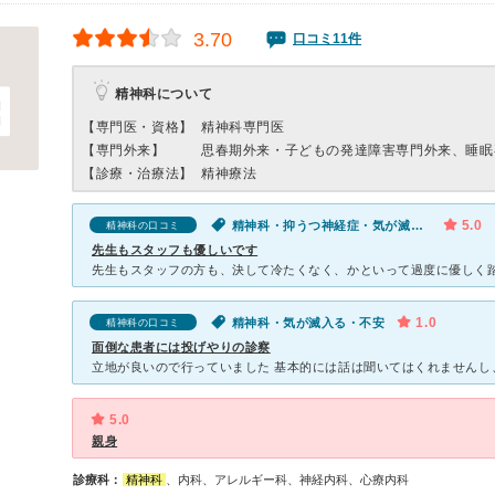
3.70
口コミ11件
精神科について
【専門医・資格】
精神科専門医
【専門外来】
思春期外来・子どもの発達障害専門外来、睡眠
【診療・治療法】
精神療法
5.0
精神科・抑うつ神経症・気が滅入る・不安
精神科の口コミ
先生もスタッフも優しいです
1.0
精神科・気が滅入る・不安
精神科の口コミ
面倒な患者には投げやりの診察
5.0
親身
診療科：
精神科
、内科、アレルギー科、神経内科、心療内科