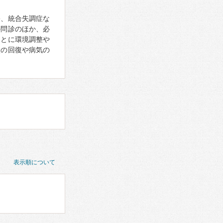
害、統合失調症な
の問診のほか、必
もとに環境調整や
状の回復や病気の
表示順について