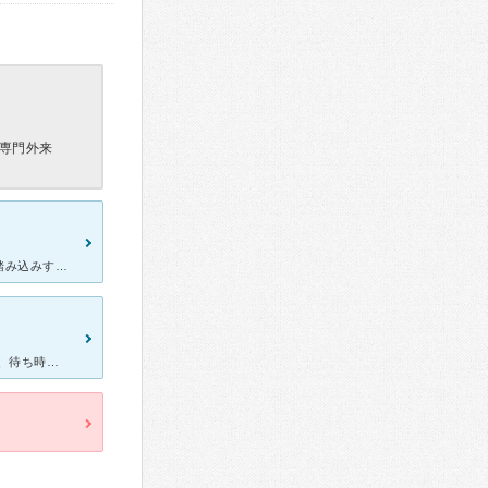
専門外来
先生もスタッフの方も、決して冷たくなく、かといって過度に優しく踏み込みすぎることもなく、落ち着いていてコミュニケーションが取りやすいです。 負担なく受診できます。 問診は話を長く聞くだけではな
立地が良いので行っていました 基本的には話は聞いてはくれませんし、待ち時間も長いです 適当に薬をくれるそんな場所なので、 話したくない立地重視の方におすすめです 会話は極力しない方がいいと思い