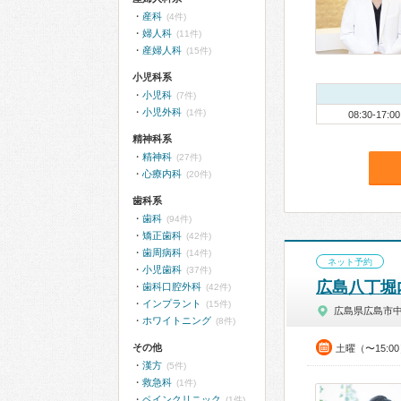
産科
(4件)
婦人科
(11件)
産婦人科
(15件)
小児科系
小児科
(7件)
小児外科
(1件)
08:30-17:00
精神科系
精神科
(27件)
心療内科
(20件)
歯科系
歯科
(94件)
矯正歯科
(42件)
歯周病科
(14件)
ネット予約
小児歯科
(37件)
広島八丁堀
歯科口腔外科
(42件)
インプラント
(15件)
広島県広島市
ホワイトニング
(8件)
その他
土曜（〜15:0
漢方
(5件)
救急科
(1件)
ペインクリニック
(1件)