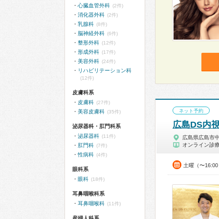
心臓血管外科
(2件)
消化器外科
(2件)
乳腺科
(8件)
脳神経外科
(6件)
整形外科
(12件)
形成外科
(17件)
美容外科
(24件)
リハビリテーション科
(12件)
皮膚科系
皮膚科
(27件)
ネット予約
美容皮膚科
(35件)
広島DS内
泌尿器科・肛門科系
泌尿器科
(11件)
広島県広島市
オンライン診
肛門科
(7件)
性病科
(4件)
土曜（〜16:0
眼科系
眼科
(18件)
耳鼻咽喉科系
耳鼻咽喉科
(11件)
産婦人科系