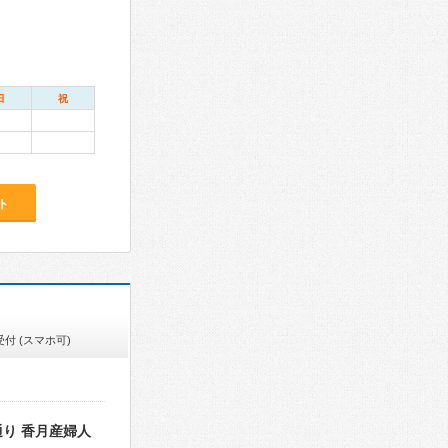
日
祝
ト
付 (スマホ可)
り 香月産婦人