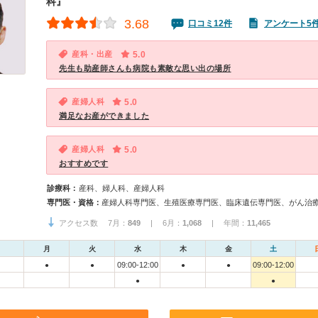
科』
3.68
口コミ12件
アンケート5
産科・出産
5.0
先生も助産師さんも病院も素敵な思い出の場所
産婦人科
5.0
満足なお産ができました
産婦人科
5.0
おすすめです
診療科：
産科、婦人科、産婦人科
専門医・資格：
産婦人科専門医、生殖医療専門医、臨床遺伝専門医、がん治
アクセス数 7月：
849
| 6月：
1,068
| 年間：
11,465
月
火
水
木
金
土
09:00-12:00
09:00-12:00
●
●
●
●
●
●