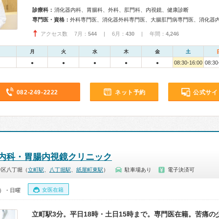
診療科：
消化器内科、胃腸科、外科、肛門科、内視鏡、健康診断
専門医・資格：
アクセス数 7月：
544
| 6月：
430
| 年間：
4,246
月
火
水
木
金
土
08:30-16:00
08:30
●
●
●
●
●
082-249-2222
ネット予約
公式サイ
内科・胃腸内視鏡クリニック
中区八丁堀（
立町駅
、
八丁堀駅
、
紙屋町東駅
）
駐車場あり
電子決済可
女医在籍
0）・日曜
立町駅3分。平日18時・土日15時まで。専門医在籍。苦痛の