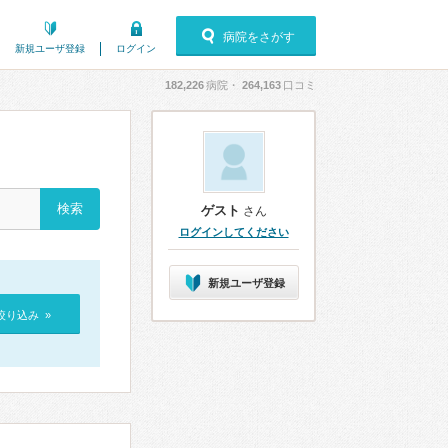
病院をさがす
新規ユーザ登録
ログイン
182,226
病院・
264,163
口コミ
ゲスト
さん
ログインしてください
新規ユーザ登録
絞り込み »