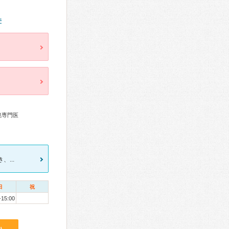
件
鏡専門医
...
日
祝
-15:00