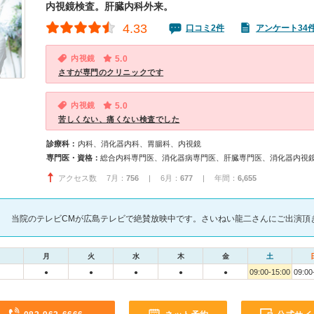
内視鏡検査。肝臓内科外来。
4.33
口コミ2件
アンケート34
内視鏡
5.0
さすが専門のクリニックです
内視鏡
5.0
苦しくない、痛くない検査でした
診療科：
内科、消化器内科、胃腸科、内視鏡
専門医・資格：
総合内科専門医、消化器病専門医、肝臓専門医、消化器内視
アクセス数 7月：
756
| 6月：
677
| 年間：
6,655
当院のテレビCMが広島テレビで絶賛放映中です。さいねい龍二さんにご出演頂き、
月
火
水
木
金
土
09:00-15:00
09:00
●
●
●
●
●