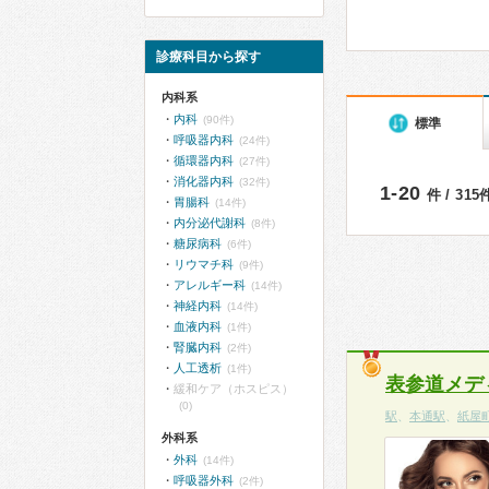
診療科目から探す
内科系
内科
(90件)
標準
呼吸器内科
(24件)
循環器内科
(27件)
消化器内科
(32件)
1-20
件 / 31
胃腸科
(14件)
内分泌代謝科
(8件)
糖尿病科
(6件)
リウマチ科
(9件)
アレルギー科
(14件)
神経内科
(14件)
血液内科
(1件)
腎臓内科
(2件)
人工透析
(1件)
表参道メデ
緩和ケア（ホスピス）
(0)
駅
、
本通駅
、
紙屋
外科系
外科
(14件)
呼吸器外科
(2件)