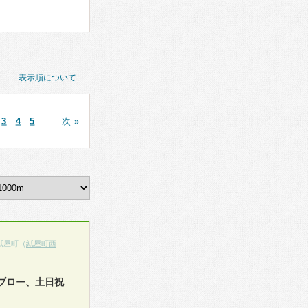
表示順について
3
4
5
…
次 »
紙屋町（
紙屋町西
ブロー、土日祝