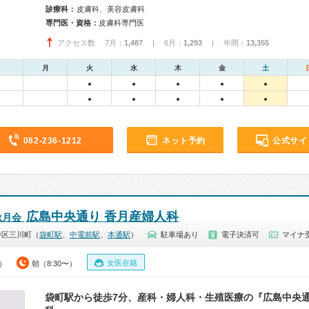
診療科：
皮膚科、美容皮膚科
専門医・資格：
皮膚科専門医
アクセス数 7月：
1,487
| 6月：
1,293
| 年間：
13,355
月
火
水
木
金
土
●
●
●
●
●
●
●
●
●
●
082-236-1212
ネット予約
公式サイ
広島中央通り 香月産婦人科
秋月会
中区三川町（
袋町駅
、
中電前駅
、
本通駅
）
駐車場あり
電子決済可
マイナ受
女医在籍
0）
朝（8:30〜）
袋町駅から徒歩7分、産科・婦人科・生殖医療の『広島中央通