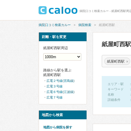
病院口コミ検索カルー - 紙屋町西駅周
病院口コミ検索カルー
病院検索
紙屋町西駅
距離・駅を変更
紙屋町西
紙屋町西駅周辺
×
紙屋町西駅
路線から駅を選ぶ
紙屋町西駅
広電２号線(宮島線)
エリア・駅
広電３号線
キーワード
広電６号線(江波線)
名称
広電７号線
詳細条件
地図から検索
地図から病院を探す