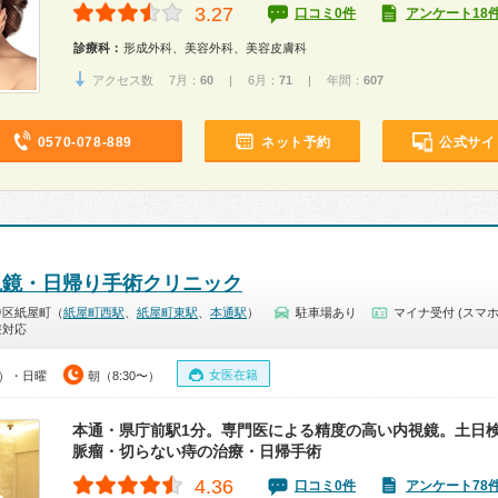
3.27
口コミ0件
アンケート18
診療科：
形成外科、美容外科、美容皮膚科
アクセス数 7月：
60
| 6月：
71
| 年間：
607
0570-078-889
ネット予約
公式サイ
視鏡・日帰り手術クリニック
中区紙屋町（
紙屋町西駅
、
紙屋町東駅
、
本通駅
）
駐車場あり
マイナ受付 (スマホ
療対応
女医在籍
0）・日曜
朝（8:30〜）
本通・県庁前駅1分。専門医による精度の高い内視鏡。土日
脈瘤・切らない痔の治療・日帰手術
4.36
口コミ0件
アンケート78