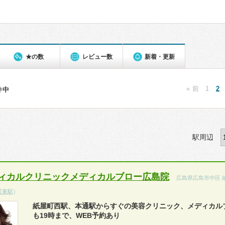
★の数
レビュー数
新着・更新
« 前
1
2
5件中
駅周辺
ィカルクリニックメディカルブロー広島院
広島県広島市中区 
町東駅
）
紙屋町西駅、本通駅からすぐの美容クリニック、メディカル
も19時まで、WEB予約あり