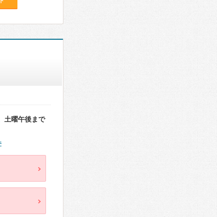
ト
。土曜午後まで
件