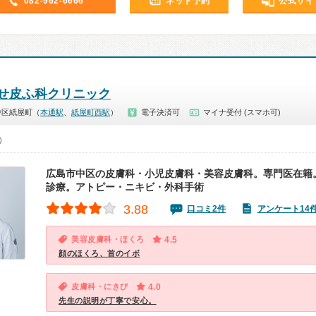
082-962-6666
ネット予約
公式サイ
せ皮ふ科クリニック
中区紙屋町（
本通駅
、
紙屋町西駅
）
電子決済可
マイナ受付 (スマホ可)
0）
広島市中区の皮膚科・小児皮膚科・美容皮膚科。専門医在籍
診療。アトピー・ニキビ・外科手術
3.88
口コミ2件
アンケート14
美容皮膚科・ほくろ
4.5
顔のほくろ、首のイボ
皮膚科・にきび
4.0
先生の説明が丁寧で安心。