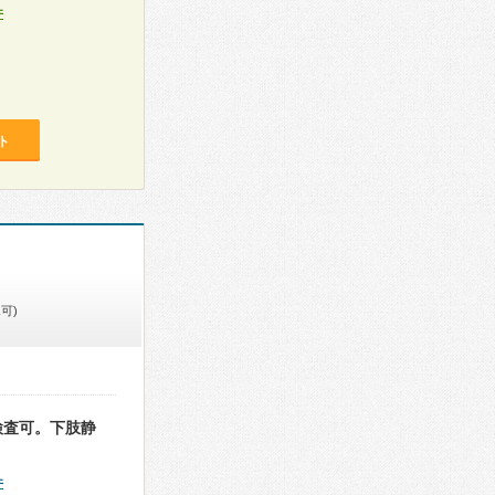
件
ト
可)
検査可。下肢静
件