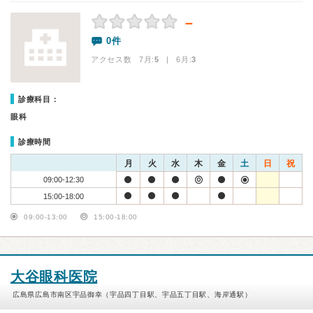
－
0件
アクセス数 7月:
5
| 6月:
3
診療科目：
眼科
診療時間
月
火
水
木
金
土
日
祝
09:00-12:30
15:00-18:00
09:00-13:00
15:00-18:00
大谷眼科医院
広島県広島市南区宇品御幸（宇品四丁目駅、宇品五丁目駅、海岸通駅）