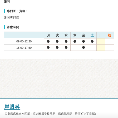
眼科
専門医・資格：
眼科専門医
診療時間
月
火
水
木
金
土
日
祝
09:00-12:20
15:00-17:50
岸眼科
広島県広島市南区翠（広大附属学校前駅、県病院前駅、皆実町六丁目駅）