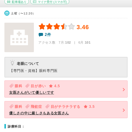
駐車場あり
マイナ受付
(スマホ可)
土曜（〜12:20）
3.46
2件
アクセス数 7月:
102
| 6月:
101
老眼について
【専門医・資格】
眼科専門医
眼科
目が赤い
4.5
女医さんがいて優しいです
眼科
飛蚊症
目がチラチラする
3.5
優しさの中に厳しさもある女医さん
診療科目：