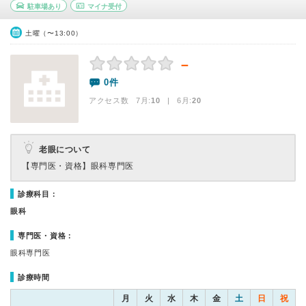
駐車場あり
マイナ受付
土曜（〜13:00）
－
0件
アクセス数 7月:
10
| 6月:
20
老眼について
【専門医・資格】
眼科専門医
診療科目：
眼科
専門医・資格：
眼科専門医
診療時間
月
火
水
木
金
土
日
祝