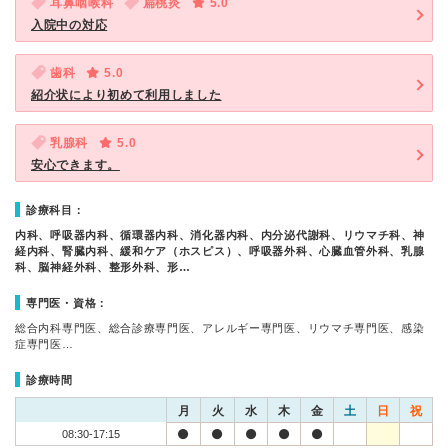
耳鼻咽喉科
扁桃炎
5.0
入院中の対応
歯科
5.0
紹介状により初めて利用しました
乳腺科
5.0
安心できます。
診療科目：
内科、呼吸器内科、循環器内科、消化器内科、内分泌代謝科、リウマチ科、神
経内科、腎臓内科、緩和ケア（ホスピス）、呼吸器外科、心臓血管外科、乳腺
科、脳神経外科、整形外科、形…
専門医・資格：
総合内科専門医、総合診療専門医、アレルギー専門医、リウマチ専門医、感染
症専門医…
診療時間
月
火
水
木
金
土
日
祝
08:30-17:15