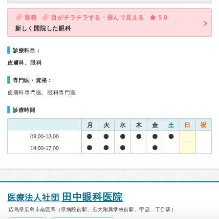
眼科
目がチラチラする・歪んで見える
5.0
新しく開院した眼科
診療科目：
皮膚科、眼科
専門医・資格：
皮膚科専門医、眼科専門医
診療時間
月
火
水
木
金
土
日
祝
09:00-13:00
14:00-17:00
田中眼科医院
医療法人社団
広島県広島市南区翠（県病院前駅、広大附属学校前駅、宇品二丁目駅）