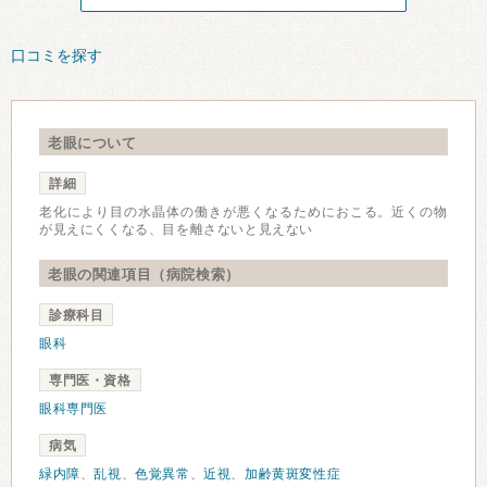
口コミを探す
老眼について
詳細
老化により目の水晶体の働きが悪くなるためにおこる。近くの物
が見えにくくなる、目を離さないと見えない
老眼の関連項目（病院検索）
診療科目
眼科
専門医・資格
眼科専門医
病気
緑内障
、
乱視
、
色覚異常
、
近視
、
加齢黄斑変性症