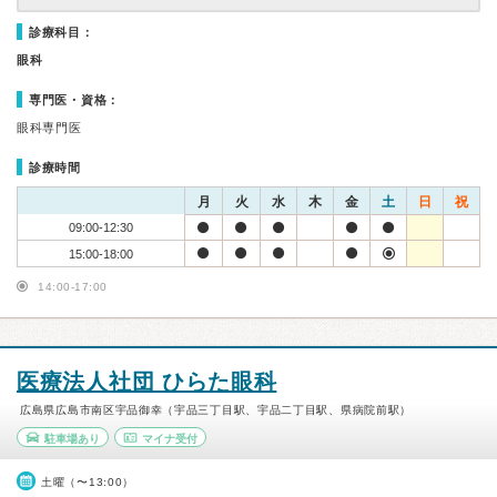
診療科目：
眼科
専門医・資格：
眼科専門医
診療時間
月
火
水
木
金
土
日
祝
09:00-12:30
15:00-18:00
14:00-17:00
医療法人社団 ひらた眼科
広島県広島市南区宇品御幸（宇品三丁目駅、宇品二丁目駅、県病院前駅）
駐車場あり
マイナ受付
土曜（〜13:00）