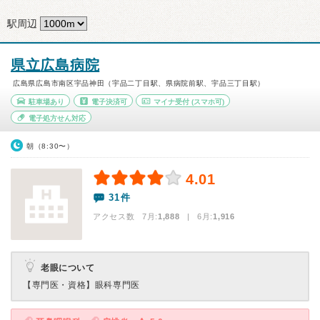
駅周辺
県立広島病院
広島県広島市南区宇品神田（宇品二丁目駅、県病院前駅、宇品三丁目駅）
駐車場あり
電子決済可
マイナ受付
(スマホ可)
電子処方せん対応
朝（8:30〜）
4.01
31件
アクセス数 7月:
1,888
| 6月:
1,916
老眼について
【専門医・資格】
眼科専門医