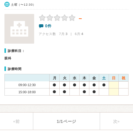
土曜（〜12:30）
－
0件
アクセス数 7月:
3
| 6月:
4
診療科目：
眼科
診療時間
月
火
水
木
金
土
日
祝
09:00-12:30
15:00-18:00
«前
1/1ページ
次»