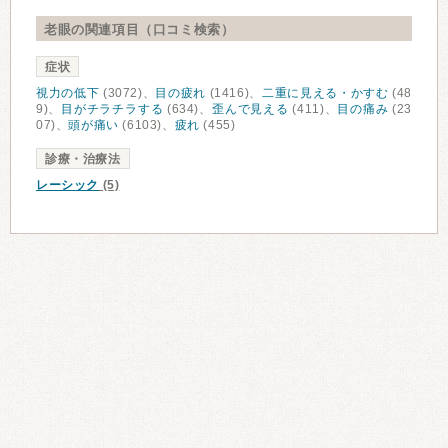
老眼の関連項目（口コミ検索）
症状
視力の低下
(3072)、
目の疲れ
(1416)、
二重に見える・かすむ
(48
9)、
目がチラチラする
(634)、
歪んで見える
(411)、
目の痛み
(23
07)、
頭が痛い
(6103)、
疲れ
(455)
診療・治療法
レーシック
(5)