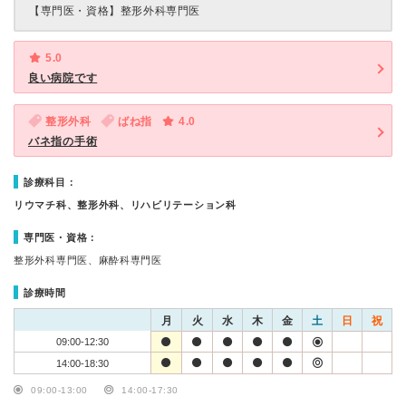
【専門医・資格】
整形外科専門医
5.0
良い病院です
整形外科
ばね指
4.0
バネ指の手術
診療科目：
リウマチ科、整形外科、リハビリテーション科
専門医・資格：
整形外科専門医、麻酔科専門医
診療時間
月
火
水
木
金
土
日
祝
09:00-12:30
14:00-18:30
09:00-13:00
14:00-17:30