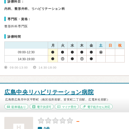
診療科目：
内科、整形外科、リハビリテーション科
専門医・資格：
整形外科専門医
診療時間
月
火
水
木
金
土
日
祝
09:00-12:30
14:30-19:00
09:00-13:00
14:30-18:00
広島中央リハビリテーション病院
広島県広島市中区平野町（南区役所前駅、皆実町二丁目駅、広電本社前駅）
駐車場あり
電子決済可
マイナ受付
電子処方せん対応
－
0件