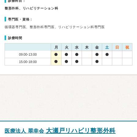
診療科目：
整形外科、リハビリテーション科
専門医・資格：
循環器専門医、整形外科専門医、リハビリテーション科専門医
診療時間
月
火
水
木
金
土
日
祝
09:00-13:00
15:00-18:00
大瀬戸リハビリ整形外科
医療法人 翠幸会