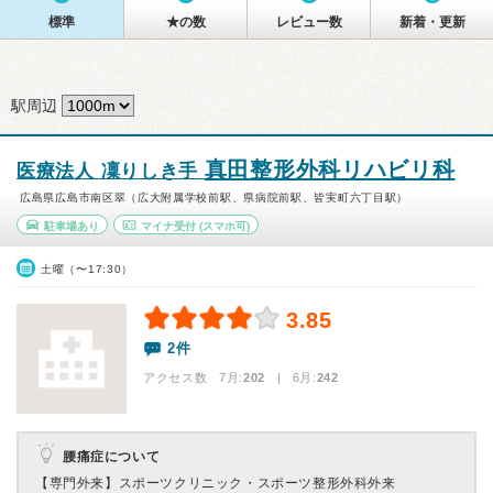
標準
★の数
レビュー数
新着・更新
駅周辺
真田整形外科リハビリ科
医療法人 凜りしき手
広島県広島市南区翠（広大附属学校前駅、県病院前駅、皆実町六丁目駅）
駐車場あり
マイナ受付
(スマホ可)
土曜（〜17:30）
3.85
2件
アクセス数 7月:
202
| 6月:
242
腰痛症について
【専門外来】
スポーツクリニック・スポーツ整形外科外来