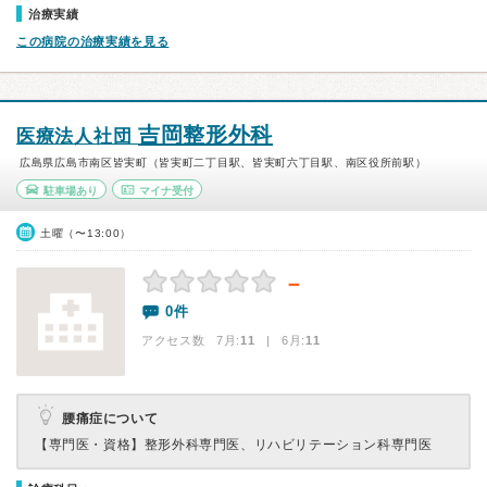
治療実績
この病院の治療実績を見る
吉岡整形外科
医療法人社団
広島県広島市南区皆実町（皆実町二丁目駅、皆実町六丁目駅、南区役所前駅）
駐車場あり
マイナ受付
土曜（〜13:00）
－
0件
アクセス数 7月:
11
| 6月:
11
腰痛症について
【専門医・資格】
整形外科専門医、リハビリテーション科専門医