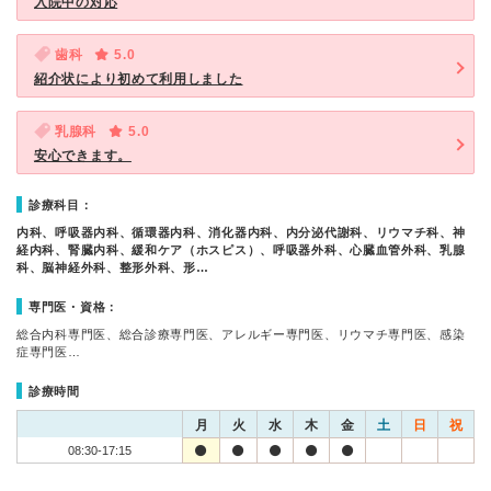
入院中の対応
歯科
5.0
紹介状により初めて利用しました
乳腺科
5.0
安心できます。
診療科目：
内科、呼吸器内科、循環器内科、消化器内科、内分泌代謝科、リウマチ科、神
経内科、腎臓内科、緩和ケア（ホスピス）、呼吸器外科、心臓血管外科、乳腺
科、脳神経外科、整形外科、形…
専門医・資格：
総合内科専門医、総合診療専門医、アレルギー専門医、リウマチ専門医、感染
症専門医…
診療時間
月
火
水
木
金
土
日
祝
08:30-17:15