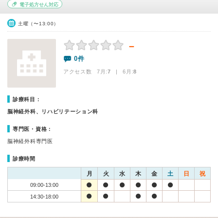
電子処方せん対応
土曜（〜13:00）
－
0件
アクセス数 7月:
7
| 6月:
8
診療科目：
脳神経外科、リハビリテーション科
専門医・資格：
脳神経外科専門医
診療時間
月
火
水
木
金
土
日
祝
09:00-13:00
14:30-18:00