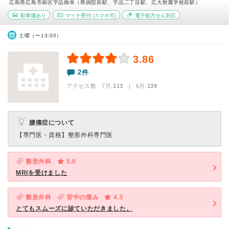
広島県広島市南区宇品御幸（県病院前駅、宇品二丁目駅、広大附属学校前駅）
駐車場あり
マイナ受付
(スマホ可)
電子処方せん対応
土曜（〜13:00）
3.86
2件
アクセス数 7月:
113
| 6月:
139
腰痛症について
【専門医・資格】
整形外科専門医
整形外科
5.0
MRIを受けました
整形外科
背中の痛み
4.5
とてもスムーズに診ていただきました。