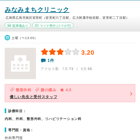
みなみまちクリニック
広島県広島市南区皆実町（皆実町六丁目駅、広大附属学校前駅、皆実町二丁目駅）
駐車場あり
マイナ受付
(スマホ可)
土曜（〜13:00）
3.20
1件
アクセス数 7月:
73
| 6月:
65
整形外科
膝の痛み
4.0
優しい先生と受付スタッフ
診療科目：
内科、外科、整形外科、リハビリテーション科
専門医・資格：
外科専門医