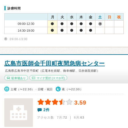
診療時間
月
火
水
木
金
土
日
祝
09:00-12:30
14:30-19:00
09:00-13:00
広島市医師会千田町夜間急病センター
広島県広島市中区千田町（広電本社前駅、御幸橋駅、日赤病院前駅）
駐車場あり
マイナ受付
(スマホ可)
土曜（〜22:30）・日曜・祝日
夜（〜22:30）
3.59
2件
アクセス数 7月:
72
| 6月:
63