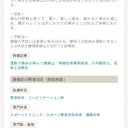
って発生する腰痛は15％程しか原因が特定できないと言われてい
る。
＜症状＞
痛みの状態も様々で、重い、激しい痛み、疲れると痛みを感じ
る、腰からふくらはぎにかけての痛みとしびれなど多岐にわた
る。
＜予防法＞
腰痛の予防には姿勢に気を付ける、腰回りの筋肉を柔軟にするこ
とが大切で腰痛体操などを行うと効果的。
特集記事
運動で痛みが和らぐ腰痛は「体軸性脊椎関節炎」の可能性も。症
状と治療法
腰痛症の関連項目（病院検索）
診療科目
整形外科
、
リハビリテーション科
専門外来
スポーツクリニック・スポーツ整形外科外来
、
腰痛外来
専門医・資格