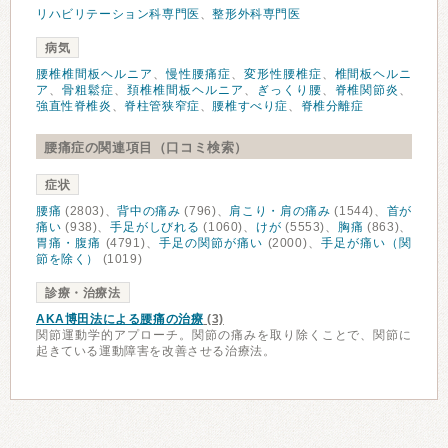
リハビリテーション科専門医
、
整形外科専門医
病気
腰椎椎間板ヘルニア
、
慢性腰痛症
、
変形性腰椎症
、
椎間板ヘルニ
ア
、
骨粗鬆症
、
頚椎椎間板ヘルニア
、
ぎっくり腰
、
脊椎関節炎
、
強直性脊椎炎
、
脊柱管狭窄症
、
腰椎すべり症
、
脊椎分離症
腰痛症の関連項目（口コミ検索）
症状
腰痛
(2803)、
背中の痛み
(796)、
肩こり・肩の痛み
(1544)、
首が
痛い
(938)、
手足がしびれる
(1060)、
けが
(5553)、
胸痛
(863)、
胃痛・腹痛
(4791)、
手足の関節が痛い
(2000)、
手足が痛い（関
節を除く）
(1019)
診療・治療法
AKA博田法による腰痛の治療
(3)
関節運動学的アプローチ。関節の痛みを取り除くことで、関節に
起きている運動障害を改善させる治療法。