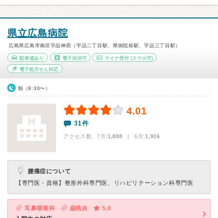
県立広島病院
広島県広島市南区宇品神田（宇品二丁目駅、県病院前駅、宇品三丁目駅）
駐車場あり
電子決済可
マイナ受付
(スマホ可)
電子処方せん対応
朝（8:30〜）
4.01
31件
アクセス数 7月:
1,888
| 6月:
1,916
腰痛症について
【専門医・資格】
整形外科専門医、リハビリテーション科専門医
耳鼻咽喉科
扁桃炎
5.0