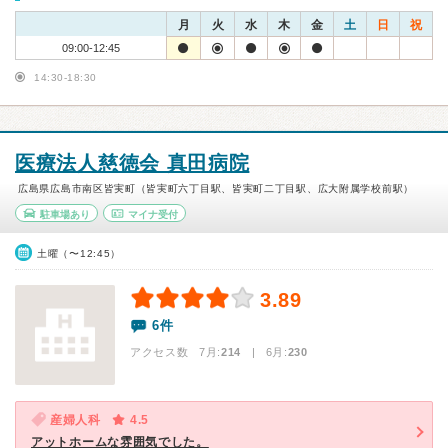
月
火
水
木
金
土
日
祝
09:00-12:45
14:30-18:30
医療法人慈徳会 真田病院
広島県広島市南区皆実町（皆実町六丁目駅、皆実町二丁目駅、広大附属学校前駅）
駐車場あり
マイナ受付
土曜（〜12:45）
3.89
6件
アクセス数 7月:
214
| 6月:
230
産婦人科
4.5
アットホームな雰囲気でした。