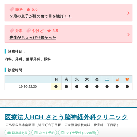
眼科
5.0
２歳の息子が机の角で目を強打！！
外科
やけど
3.5
先生がちょっぴり怖かった
診療科目：
内科、外科、整形外科、眼科
診療時間
月
火
水
木
金
土
日
祝
19:30-22:30
医療法人HCH さとう脳神経外科クリニック
広島県広島市南区翠（皆実町六丁目駅、広大附属学校前駅、皆実町二丁目駅）
駐車場あり
ネット予約
マイナ受付
(スマホ可)