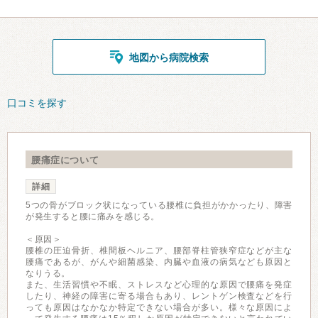
地図から病院検索
口コミを探す
腰痛症について
詳細
5つの骨がブロック状になっている腰椎に負担がかかったり、障害
が発生すると腰に痛みを感じる。
＜原因＞
腰椎の圧迫骨折、椎間板ヘルニア、腰部脊柱管狭窄症などが主な
腰痛であるが、がんや細菌感染、内臓や血液の病気なども原因と
なりうる。
また、生活習慣や不眠、ストレスなど心理的な原因で腰痛を発症
したり、神経の障害に寄る場合もあり、レントゲン検査などを行
っても原因はなかなか特定できない場合が多い。様々な原因によ