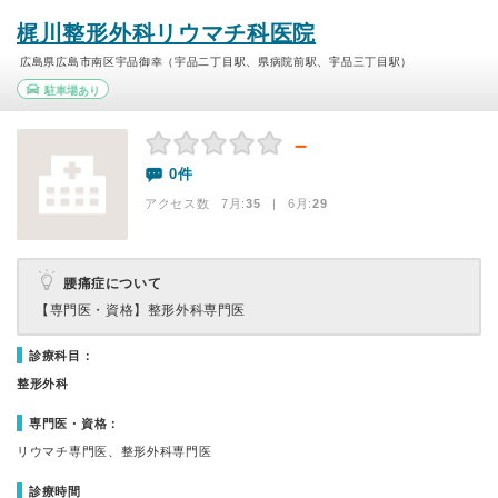
梶川整形外科リウマチ科医院
広島県広島市南区宇品御幸（宇品二丁目駅、県病院前駅、宇品三丁目駅）
駐車場あり
－
0件
アクセス数 7月:
35
| 6月:
29
腰痛症について
【専門医・資格】
整形外科専門医
診療科目：
整形外科
専門医・資格：
リウマチ専門医、整形外科専門医
診療時間