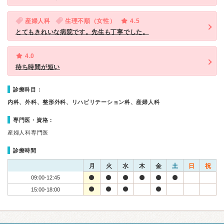
産婦人科
生理不順（女性）
4.5
とてもきれいな病院です。先生も丁寧でした。
4.0
待ち時間が短い
診療科目：
内科、外科、整形外科、リハビリテーション科、産婦人科
専門医・資格：
産婦人科専門医
診療時間
月
火
水
木
金
土
日
祝
09:00-12:45
15:00-18:00