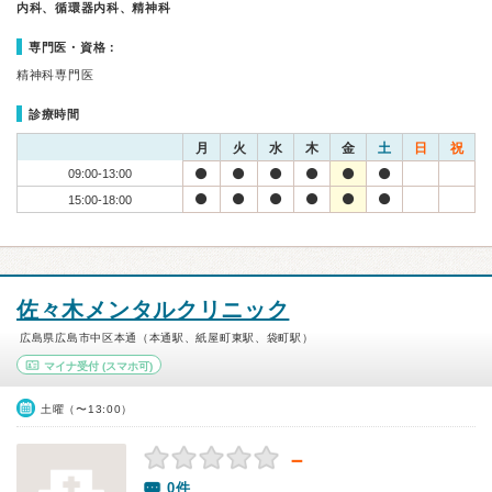
内科、循環器内科、精神科
専門医・資格：
精神科専門医
診療時間
月
火
水
木
金
土
日
祝
09:00-13:00
15:00-18:00
佐々木メンタルクリニック
広島県広島市中区本通（本通駅、紙屋町東駅、袋町駅）
マイナ受付
(スマホ可)
土曜（〜13:00）
－
0件