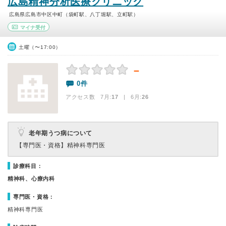
広島精神分析医療クリニック
広島県広島市中区中町（袋町駅、八丁堀駅、立町駅）
マイナ受付
土曜（〜17:00）
－
0件
アクセス数 7月:
17
| 6月:
26
老年期うつ病について
【専門医・資格】
精神科専門医
診療科目：
精神科、心療内科
専門医・資格：
精神科専門医