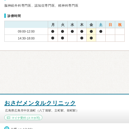
脳神経外科専門医、認知症専門医、精神科専門医
診療時間
月
火
水
木
金
土
日
祝
09:00-12:00
14:30-18:00
おさだメンタルクリニック
広島県広島市中区袋町（八丁堀駅、立町駅、胡町駅）
マイナ受付
(スマホ可)