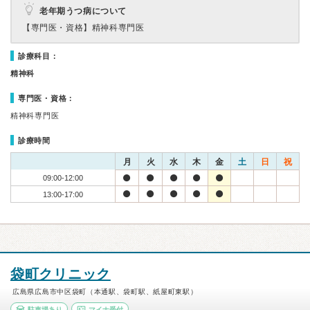
老年期うつ病について
【専門医・資格】
精神科専門医
診療科目：
精神科
専門医・資格：
精神科専門医
診療時間
月
火
水
木
金
土
日
祝
09:00-12:00
13:00-17:00
袋町クリニック
広島県広島市中区袋町（本通駅、袋町駅、紙屋町東駅）
駐車場あり
マイナ受付