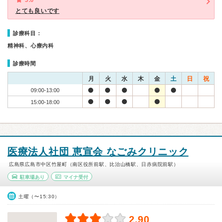
5.0
とても良いです
診療科目：
精神科、心療内科
診療時間
月
火
水
木
金
土
日
祝
09:00-13:00
15:00-18:00
医療法人社団 恵宣会 なごみクリニック
広島県広島市中区竹屋町（南区役所前駅、比治山橋駅、日赤病院前駅）
駐車場あり
マイナ受付
土曜（〜15:30）
2.90