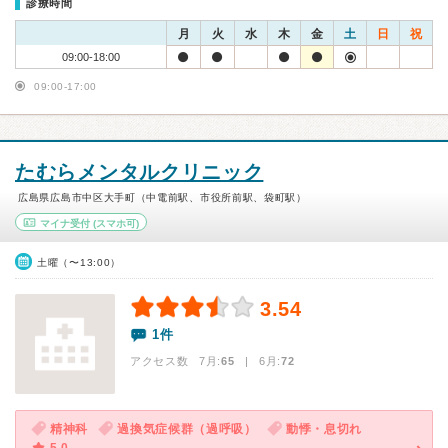
診療時間
月
火
水
木
金
土
日
祝
09:00-18:00
09:00-17:00
たむらメンタルクリニック
広島県広島市中区大手町（中電前駅、市役所前駅、袋町駅）
マイナ受付
(スマホ可)
土曜（〜13:00）
3.54
1件
アクセス数 7月:
65
| 6月:
72
精神科
過換気症候群（過呼吸）
動悸・息切れ