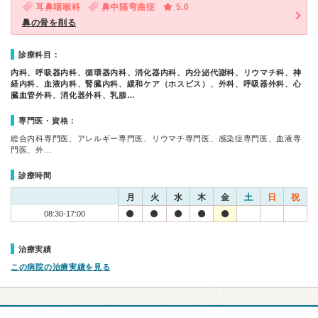
耳鼻咽喉科
鼻中隔弯曲症
5.0
鼻の骨を削る
診療科目：
内科、呼吸器内科、循環器内科、消化器内科、内分泌代謝科、リウマチ科、神
経内科、血液内科、腎臓内科、緩和ケア（ホスピス）、外科、呼吸器外科、心
臓血管外科、消化器外科、乳腺…
専門医・資格：
総合内科専門医、アレルギー専門医、リウマチ専門医、感染症専門医、血液専
門医、外…
診療時間
月
火
水
木
金
土
日
祝
08:30-17:00
治療実績
この病院の治療実績を見る