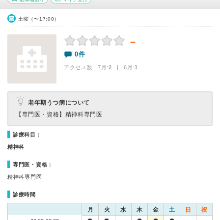
土曜（〜17:00）
－
0件
アクセス数 7月:
2
| 6月:
1
老年期うつ病について
【専門医・資格】
精神科専門医
診療科目：
精神科
専門医・資格：
精神科専門医
診療時間
月
火
水
木
金
土
日
祝