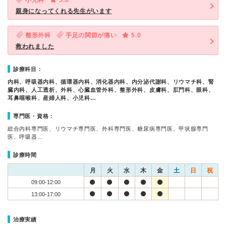
小児科
5.0
親身になってくれる先生がいます
整形外科
手足の関節が痛い
5.0
救われました
診療科目：
内科、呼吸器内科、循環器内科、消化器内科、内分泌代謝科、リウマチ科、腎
臓内科、人工透析、外科、心臓血管外科、整形外科、皮膚科、肛門科、眼科、
耳鼻咽喉科、産婦人科、小児科…
専門医・資格：
総合内科専門医、リウマチ専門医、外科専門医、糖尿病専門医、甲状腺専門
医、呼吸器…
診療時間
月
火
水
木
金
土
日
祝
09:00-12:00
13:00-17:00
治療実績