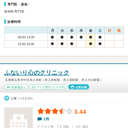
専門医・資格：
精神科専門医
診療時間
月
火
水
木
金
土
日
祝
09:00-13:00
15:00-18:00
ふないり心のクリニック
広島県広島市中区舟入幸町（舟入本町駅、舟入幸町駅、舟入川口町駅）
駐車場あり
マイナ受付
(スマホ可)
女医在籍
土曜（〜13:00）
3.44
1件
アクセス数 7月:
150
| 6月:
182