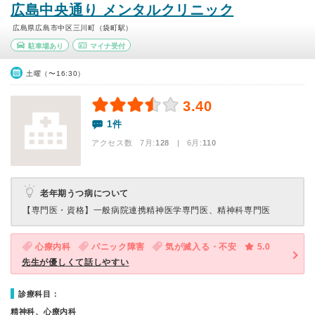
広島中央通り メンタルクリニック
広島県広島市中区三川町（袋町駅）
駐車場あり
マイナ受付
土曜（〜16:30）
3.40
1件
アクセス数 7月:
128
| 6月:
110
老年期うつ病について
【専門医・資格】
一般病院連携精神医学専門医、精神科専門医
心療内科
パニック障害
気が滅入る・不安
5.0
先生が優しくて話しやすい
診療科目：
精神科、心療内科