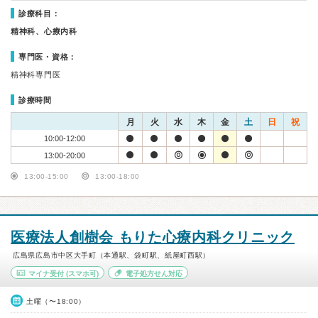
診療科目：
精神科、心療内科
専門医・資格：
精神科専門医
診療時間
月
火
水
木
金
土
日
祝
10:00-12:00
13:00-20:00
13:00-15:00
13:00-18:00
医療法人創樹会 もりた心療内科クリニック
広島県広島市中区大手町（本通駅、袋町駅、紙屋町西駅）
マイナ受付
(スマホ可)
電子処方せん対応
土曜（〜18:00）