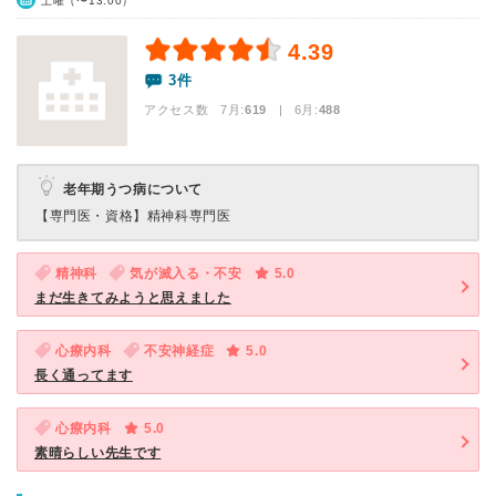
土曜（〜13:00）
4.39
3件
アクセス数 7月:
619
| 6月:
488
老年期うつ病について
【専門医・資格】
精神科専門医
精神科
気が滅入る・不安
5.0
まだ生きてみようと思えました
心療内科
不安神経症
5.0
長く通ってます
心療内科
5.0
素晴らしい先生です