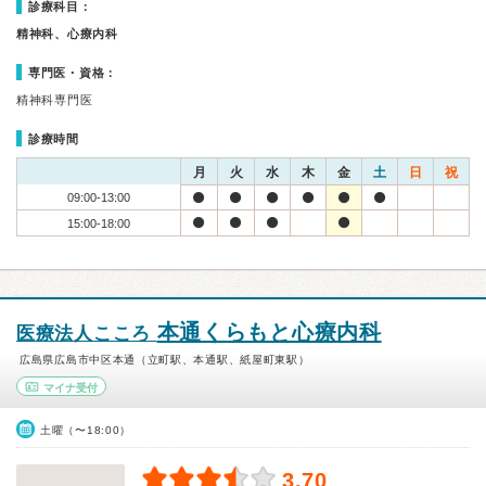
診療科目：
精神科、心療内科
専門医・資格：
精神科専門医
診療時間
月
火
水
木
金
土
日
祝
09:00-13:00
15:00-18:00
本通くらもと心療内科
医療法人こころ
広島県広島市中区本通（立町駅、本通駅、紙屋町東駅）
マイナ受付
土曜（〜18:00）
3.70