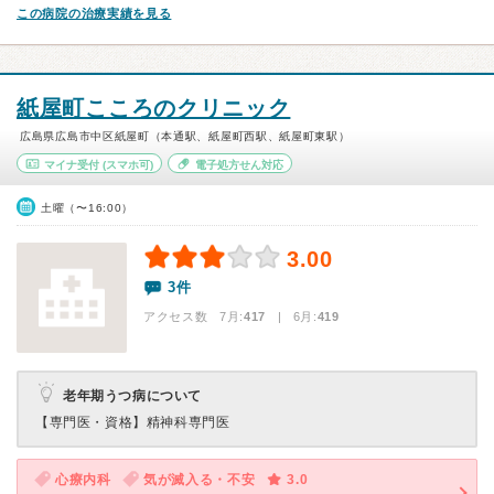
この病院の治療実績を見る
紙屋町こころのクリニック
広島県広島市中区紙屋町（本通駅、紙屋町西駅、紙屋町東駅）
マイナ受付
(スマホ可)
電子処方せん対応
土曜（〜16:00）
3.00
3件
アクセス数 7月:
417
| 6月:
419
老年期うつ病について
【専門医・資格】
精神科専門医
心療内科
気が滅入る・不安
3.0