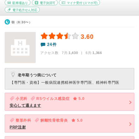
駐車場あり
電子決済可
マイナ受付
(スマホ可)
電子処方せん対応
朝（8:30〜）
3.60
24件
アクセス数 7月:
1,430
| 6月:
1,366
老年期うつ病について
【専門医・資格】
一般病院連携精神医学専門医、精神科専門医
小児科
RSウイルス感染症
5.0
安心して通えます
整形外科
解離性骨軟骨炎
5.0
PRP注射