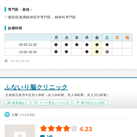
専門医・資格：
一般病院連携精神医学専門医、精神科専門医
診療時間
月
火
水
木
金
土
日
祝
09:30-12:30
15:00-18:30
15:00-16:30
ふないり脳クリニック
広島県広島市中区舟入幸町（舟入本町駅、舟入幸町駅、舟入川口町駅）
駐車場あり
マイナ受付
(スマホ可)
電子処方せん対応
土曜（〜12:00）
4.23
3件