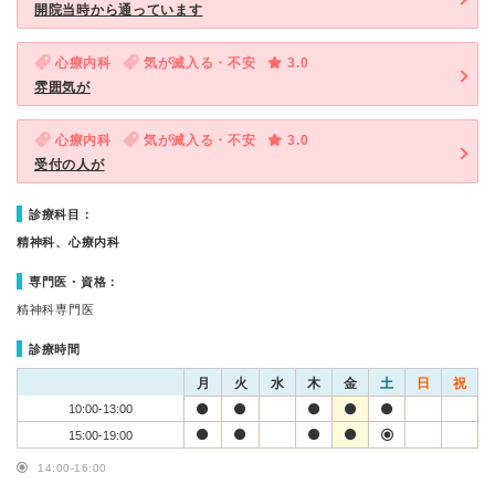
開院当時から通っています
心療内科
気が滅入る・不安
3.0
雰囲気が
心療内科
気が滅入る・不安
3.0
受付の人が
診療科目：
精神科、心療内科
専門医・資格：
精神科専門医
診療時間
月
火
水
木
金
土
日
祝
10:00-13:00
15:00-19:00
14:00-16:00