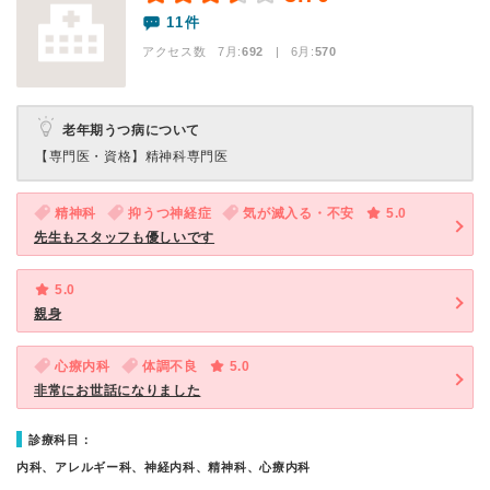
11件
アクセス数 7月:
692
| 6月:
570
老年期うつ病について
【専門医・資格】
精神科専門医
精神科
抑うつ神経症
気が滅入る・不安
5.0
先生もスタッフも優しいです
5.0
親身
心療内科
体調不良
5.0
非常にお世話になりました
診療科目：
内科、アレルギー科、神経内科、精神科、心療内科