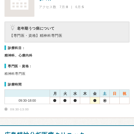
アクセス数 7月:
8
| 6月:
5
老年期うつ病について
【専門医・資格】
精神科専門医
診療科目：
精神科、心療内科
専門医・資格：
精神科専門医
診療時間
月
火
水
木
金
土
日
祝
09:30-18:00
09:30-13:00