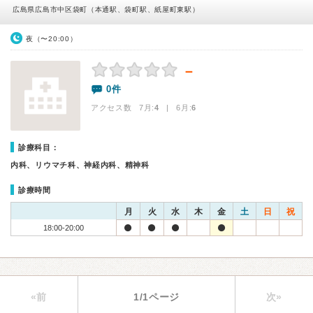
広島県広島市中区袋町（本通駅、袋町駅、紙屋町東駅）
夜（〜20:00）
－
0件
アクセス数 7月:
4
| 6月:
6
診療科目：
内科、リウマチ科、神経内科、精神科
診療時間
月
火
水
木
金
土
日
祝
18:00-20:00
«前
1/1ページ
次»