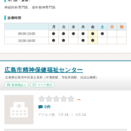
専門医・資格：
神経内科専門医、老年精神専門医
診療時間
月
火
水
木
金
土
日
祝
09:00-13:00
15:00-18:00
広島市精神保健福祉センター
広島県広島市中区富士見町（中電前駅、市役所前駅、比治山橋駅）
駐車場あり
マイナ受付
－
0件
アクセス数 7月:
15
| 6月:
12