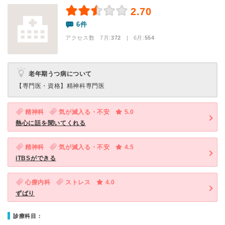
2.70
6件
アクセス数 7月:
372
| 6月:
554
老年期うつ病について
【専門医・資格】
精神科専門医
精神科
気が滅入る・不安
5.0
熱心に話を聞いてくれる
精神科
気が滅入る・不安
4.5
iTBSができる
心療内科
ストレス
4.0
ずばり
診療科目：