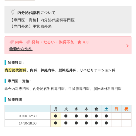
内分泌代謝科について
【専門医・資格】
内分泌代謝科専門医
【専門外来】
甲状腺外来
内科
発熱・だるい・体調不良
4.0
物静かな先生
診療科目：
内分泌代謝科
、内科、神経内科、脳神経外科、リハビリテーション科
専門医・資格：
総合内科専門医、内分泌代謝科専門医、甲状腺専門医、脳神経外科専門医
診療時間
月
火
水
木
金
土
日
祝
09:00-12:30
14:30-18:00