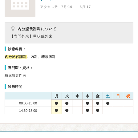
アクセス数 7月:
10
| 6月:
17
内分泌代謝科について
【専門外来】
甲状腺外来
診療科目：
内分泌代謝科
、内科、糖尿病科
専門医・資格：
糖尿病専門医
診療時間
月
火
水
木
金
土
日
祝
08:00-13:00
14:30-18:00