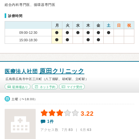
総合内科専門医、循環器専門医
診療時間
月
火
水
木
金
土
日
祝
09:00-12:30
15:00-18:30
原田クリニック
医療法人社団
広島県広島市中区三川町（八丁堀駅、胡町駅、立町駅）
駐車場あり
ネット予約
マイナ受付
土曜（〜18:00）
3.22
1件
アクセス数 7月:
83
| 6月:
63