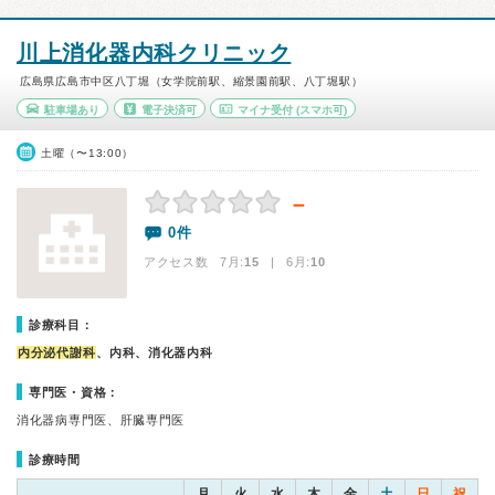
川上消化器内科クリニック
広島県広島市中区八丁堀（女学院前駅、縮景園前駅、八丁堀駅）
駐車場あり
電子決済可
マイナ受付
(スマホ可)
土曜（〜13:00）
－
0件
アクセス数 7月:
15
| 6月:
10
診療科目：
内分泌代謝科
、内科、消化器内科
専門医・資格：
消化器病専門医、肝臓専門医
診療時間
月
火
水
木
金
土
日
祝