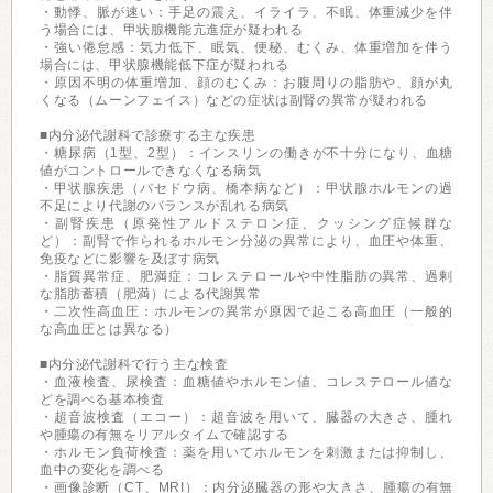
・動悸、脈が速い：手足の震え、イライラ、不眠、体重減少を伴
う場合には、甲状腺機能亢進症が疑われる
・強い倦怠感：気力低下、眠気、便秘、むくみ、体重増加を伴う
場合には、甲状腺機能低下症が疑われる
・原因不明の体重増加、顔のむくみ：お腹周りの脂肪や、顔が丸
くなる（ムーンフェイス）などの症状は副腎の異常が疑われる
■内分泌代謝科で診療する主な疾患
・糖尿病（1型、2型）：インスリンの働きが不十分になり、血糖
値がコントロールできなくなる病気
・甲状腺疾患（バセドウ病、橋本病など）：甲状腺ホルモンの過
不足により代謝のバランスが乱れる病気
・副腎疾患（原発性アルドステロン症、クッシング症候群な
ど）：副腎で作られるホルモン分泌の異常により、血圧や体重、
免疫などに影響を及ぼす病気
・脂質異常症、肥満症：コレステロールや中性脂肪の異常、過剰
な脂肪蓄積（肥満）による代謝異常
・二次性高血圧：ホルモンの異常が原因で起こる高血圧（一般的
な高血圧とは異なる）
■内分泌代謝科で行う主な検査
・血液検査、尿検査：血糖値やホルモン値、コレステロール値な
どを調べる基本検査
・超音波検査（エコー）：超音波を用いて、臓器の大きさ、腫れ
や腫瘍の有無をリアルタイムで確認する
・ホルモン負荷検査：薬を用いてホルモンを刺激または抑制し、
血中の変化を調べる
・画像診断（CT、MRI）：内分泌臓器の形や大きさ、腫瘍の有無