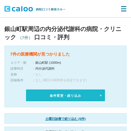
銀山町駅周辺の内分泌代謝科の病院・クリニ
ック
口コミ・評判
（7件）
7件の医療機関が見つかりました
エリア・駅
銀山町駅 (1000m)
診療科目
内分泌代謝科
名称
なし
詳細条件
なし (曜日や時間帯を指定できます)
条件変更・絞り込み
土曜日診療で絞り込む (6件)