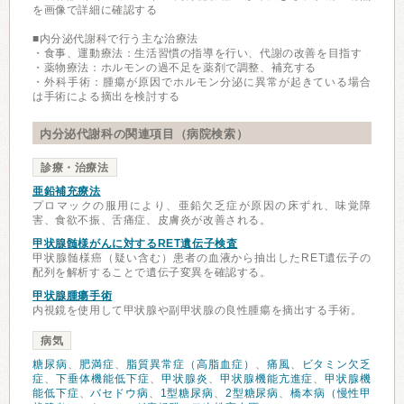
を画像で詳細に確認する
■内分泌代謝科で行う主な治療法
・食事、運動療法：生活習慣の指導を行い、代謝の改善を目指す
・薬物療法：ホルモンの過不足を薬剤で調整、補充する
・外科手術：腫瘍が原因でホルモン分泌に異常が起きている場合
は手術による摘出を検討する
内分泌代謝科の関連項目（病院検索）
診療・治療法
亜鉛補充療法
プロマックの服用により、亜鉛欠乏症が原因の床ずれ、味覚障
害、食欲不振、舌痛症、皮膚炎が改善される。
甲状腺髄様がんに対するRET遺伝子検査
甲状腺髄様癌（疑い含む）患者の血液から抽出したRET遺伝子の
配列を解析することで遺伝子変異を確認する。
甲状腺腫瘍手術
内視鏡を使用して甲状腺や副甲状腺の良性腫瘍を摘出する手術。
病気
糖尿病
、
肥満症
、
脂質異常症（高脂血症）
、
痛風
、
ビタミン欠乏
症
、
下垂体機能低下症
、
甲状腺炎
、
甲状腺機能亢進症
、
甲状腺機
能低下症
、
バセドウ病
、
1型糖尿病
、
2型糖尿病
、
橋本病（慢性甲