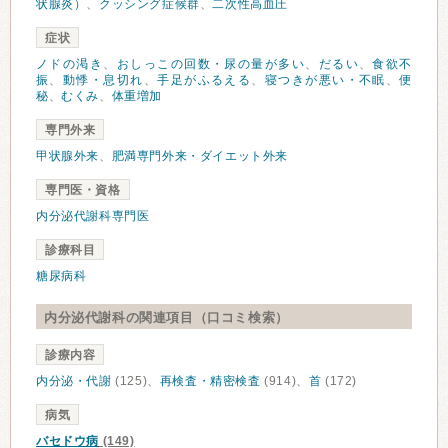
状腺炎）
、
クッシング症候群
、
二次性高血圧
症状
ノドの渇き
、
おしっこの回数・尿の量が多い
、
だるい
、
食欲不
振
、
動悸・息切れ
、
手足がふるえる
、
寝つきが悪い・不眠
、
便
秘
、
むくみ
、
体重増加
専門外来
甲状腺外来
、
肥満専門外来・ダイエット外来
専門医・資格
内分泌代謝科専門医
診療科目
糖尿病科
内分泌代謝科の関連項目（口コミ検索）
診療内容
内分泌・代謝
(125)、
再検査・精密検査
(914)、
首
(172)
病気
バセドウ病
(149)