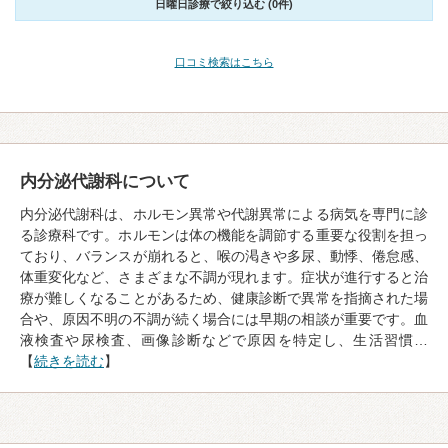
日曜日診療で絞り込む (0件)
口コミ検索はこちら
内分泌代謝科について
内分泌代謝科は、ホルモン異常や代謝異常による病気を専門に診
る診療科です。ホルモンは体の機能を調節する重要な役割を担っ
ており、バランスが崩れると、喉の渇きや多尿、動悸、倦怠感、
体重変化など、さまざまな不調が現れます。症状が進行すると治
療が難しくなることがあるため、健康診断で異常を指摘された場
合や、原因不明の不調が続く場合には早期の相談が重要です。血
液検査や尿検査、画像診断などで原因を特定し、生活習慣…
【
続きを読む
】