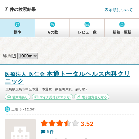
7
件の検索結果
表示順について
標準
★の数
レビュー数
新着・更新
駅周辺
本通トータルヘルス内科クリ
医療法人 医仁会
ニック
広島県広島市中区本通（本通駅、紙屋町東駅、袋町駅）
駐車場あり
マイナ受付
(スマホ可)
電子処方せん対応
土曜（〜12:30）
3.52
5件