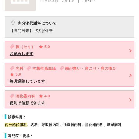
アクセス数 7月:
108
| 6月:
113
内分泌代謝科について
【専門外来】
甲状腺外来
咳（セキ）
5.0
お勧めします
内科
本態性高血圧
頭が痛い・肩こり・肩の痛み
5.0
毎月通院しています
消化器内科
4.0
便利で信頼できます
診療科目：
内分泌代謝科
、内科、呼吸器内科、循環器内科、消化器内科、糖尿病科
専門医・資格：