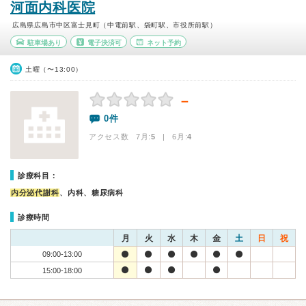
河面内科医院
広島県広島市中区富士見町（中電前駅、袋町駅、市役所前駅）
駐車場あり
電子決済可
ネット予約
土曜（〜13:00）
－
0件
アクセス数 7月:
5
| 6月:
4
診療科目：
内分泌代謝科
、内科、糖尿病科
診療時間
月
火
水
木
金
土
日
祝
09:00-13:00
15:00-18:00