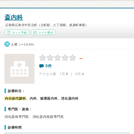
斎内科
広島県広島市中区立町（立町駅、八丁堀駅、紙屋町東駅）
ネット予約
マイナ受付
土曜（〜13:00）
－
0件
アクセス数 7月:
8
| 6月:
4
診療科目：
内分泌代謝科
、内科、循環器内科、消化器内科
専門医・資格：
消化器病専門医、消化器内視鏡専門医
診療時間