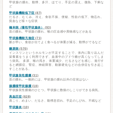
甲状腺の腫れ、動悸、多汗、ほてり、手足の震え、微熱、下痢な
ど
甲状腺機能低下症
(87)
だるさ、むくみ、冷え、食欲不振、便秘、性欲の低下、物忘れ、
貧血など様々な症状
橋本病（慢性甲状腺炎）
(93)
首の腫れ、甲状腺の腫れ、喉の圧迫感や異物感などがある
甲状腺機能亢進症
(71)
脈が早い、食欲が出てよく食べるが体重が減る、動悸がでるなど
糖尿病
(570)
インスリンというホルモンが不足することで、体内に取り込んだ
栄養素をうまく利用できず、血液中のブドウ糖が高くなってしま
う病気。 多尿、喉の渇き、体重減少、だるさなどを感じ、進行す
ると網膜症、腎症、神経障害、動脈硬化などの合併症を引き起こ
すことがある。
甲状腺良性腫瘍
(31)
首の腫れ。一般的には、甲状腺の腫れ以外の症状はない
腺腫様甲状腺腫
(18)
甲状腺良性腫瘍のひとつ。甲状腺に数個のしこりができる病気。
高血圧症
(828)
肩こり、めまい、だるさ、動悸息切れ、手足のしびれ、不眠など
甲状腺炎
(10)