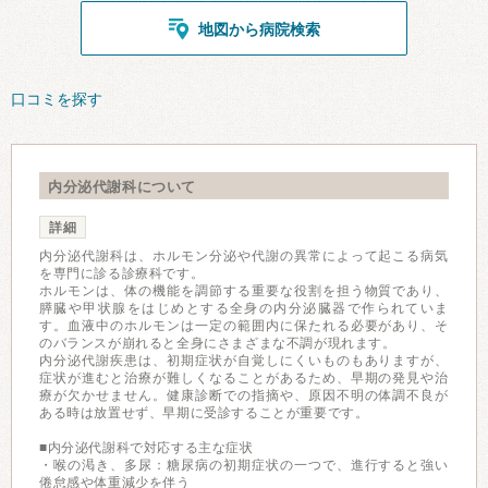
地図から病院検索
口コミを探す
内分泌代謝科について
詳細
内分泌代謝科は、ホルモン分泌や代謝の異常によって起こる病気
を専門に診る診療科です。
ホルモンは、体の機能を調節する重要な役割を担う物質であり、
膵臓や甲状腺をはじめとする全身の内分泌臓器で作られていま
す。血液中のホルモンは一定の範囲内に保たれる必要があり、そ
のバランスが崩れると全身にさまざまな不調が現れます。
内分泌代謝疾患は、初期症状が自覚しにくいものもありますが、
症状が進むと治療が難しくなることがあるため、早期の発見や治
療が欠かせません。健康診断での指摘や、原因不明の体調不良が
ある時は放置せず、早期に受診することが重要です。
■内分泌代謝科で対応する主な症状
・喉の渇き、多尿：糖尿病の初期症状の一つで、進行すると強い
倦怠感や体重減少を伴う