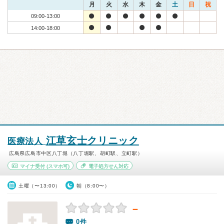
月
火
水
木
金
土
日
祝
09:00-13:00
14:00-18:00
江草玄士クリニック
医療法人
広島県広島市中区八丁堀（八丁堀駅、胡町駅、立町駅）
マイナ受付
(スマホ可)
電子処方せん対応
土曜（〜13:00）
朝（8:00〜）
－
0件