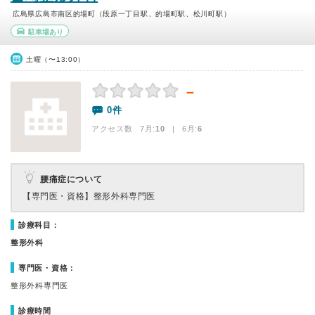
広島県広島市南区的場町（段原一丁目駅、的場町駅、松川町駅）
駐車場あり
土曜（〜13:00）
－
0件
アクセス数 7月:
10
| 6月:
6
腰痛症について
【専門医・資格】
整形外科専門医
診療科目：
整形外科
専門医・資格：
整形外科専門医
診療時間