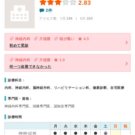
2.83
2件
アクセス数 7月:
184
| 6月:
193
神経内科
片頭痛
頭が痛い
4.5
初めて受診
神経内科
片頭痛
1.0
何一つ改善できなかった
診療科目：
内科、神経内科、脳神経外科、リハビリテーション科、健康診断、在宅医療
専門医・資格：
神経内科専門医、頭痛専門医、認知症専門医
診療時間
月
火
水
木
金
土
日
祝
09:00-12:30