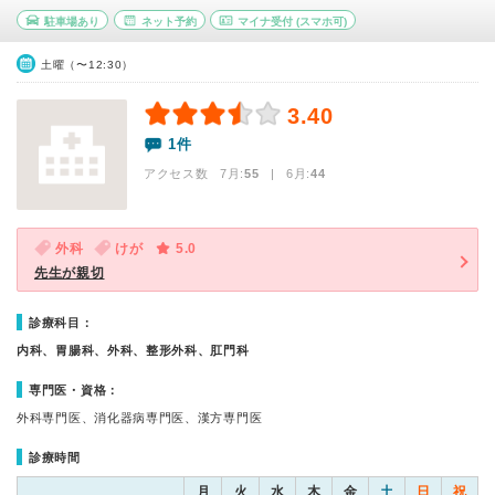
駐車場あり
ネット予約
マイナ受付
(スマホ可)
土曜（〜12:30）
3.40
1件
アクセス数 7月:
55
| 6月:
44
外科
けが
5.0
先生が親切
診療科目：
内科、胃腸科、外科、整形外科、肛門科
専門医・資格：
外科専門医、消化器病専門医、漢方専門医
診療時間
月
火
水
木
金
土
日
祝