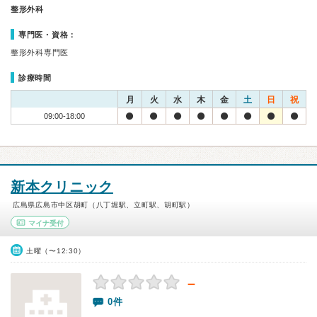
整形外科
専門医・資格：
整形外科専門医
診療時間
月
火
水
木
金
土
日
祝
09:00-18:00
新本クリニック
広島県広島市中区胡町（八丁堀駅、立町駅、胡町駅）
マイナ受付
土曜（〜12:30）
－
0件