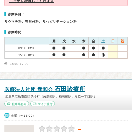
しっかり診察してくれます
診療科目：
リウマチ科、整形外科、リハビリテーション科
診療時間
月
火
水
木
金
土
日
祝
09:00-13:00
15:00-18:30
15:00-17:00
石田診療所
医療法人社団 孝和会
広島県広島市南区的場町（的場町駅、稲荷町駅、段原一丁目駅）
駐車場あり
マイナ受付
土曜（〜13:00）
－