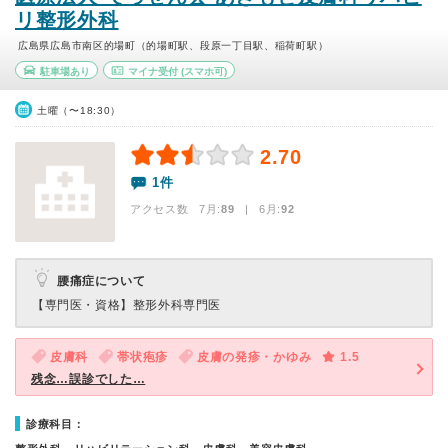
リ整形外科
広島県広島市南区的場町（的場町駅、段原一丁目駅、稲荷町駅）
駐車場あり
マイナ受付
(スマホ可)
土曜（〜18:30）
2.70
1件
アクセス数 7月:
89
| 6月:
92
腰痛症について
【専門医・資格】
整形外科専門医
皮膚科
帯状疱疹
皮膚の発疹・かゆみ
1.5
残念…誤診でした…
診療科目：