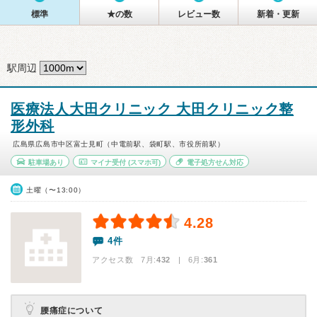
標準
★の数
レビュー数
新着・更新
駅周辺
医療法人大田クリニック 大田クリニック整
形外科
広島県広島市中区富士見町（中電前駅、袋町駅、市役所前駅）
駐車場あり
マイナ受付
(スマホ可)
電子処方せん対応
土曜（〜13:00）
4.28
4件
アクセス数 7月:
432
| 6月:
361
腰痛症について