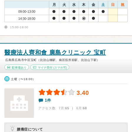
月
火
水
木
金
土
日
祝
09:00-13:00
14:30-18:00
15:00-18:00
醫療法人齊和會 廣島クリニック 宝町
広島県広島市中区宝町（比治山橋駅、南区役所前駅、比治山下駅）
駐車場あり
マイナ受付
(スマホ可)
土曜（〜18:00）
3.40
1件
アクセス数 7月:
65
| 6月:
68
腰痛症について