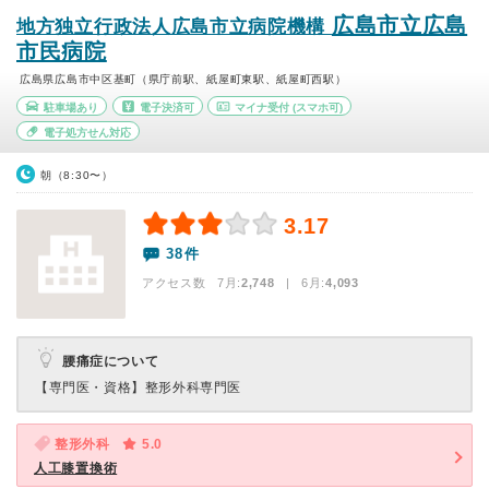
広島市立広島
地方独立行政法人広島市立病院機構
市民病院
広島県広島市中区基町（県庁前駅、紙屋町東駅、紙屋町西駅）
駐車場あり
電子決済可
マイナ受付
(スマホ可)
電子処方せん対応
朝（8:30〜）
3.17
38件
アクセス数 7月:
2,748
| 6月:
4,093
腰痛症について
【専門医・資格】
整形外科専門医
整形外科
5.0
人工膝置換術