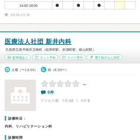
14:00-18:00
09:00-15:30
医療法人社団 新井内科
広島県広島市南区京橋町（稲荷町駅、的場町駅、銀山町駅）
駐車場あり
ネット予約
マイナ受付
電子処方せん対応
土曜（〜13:00）
朝（8:00〜）
－
0件
アクセス数 7月:
10
| 6月:
5
診療科目：
内科、リハビリテーション科
診療時間