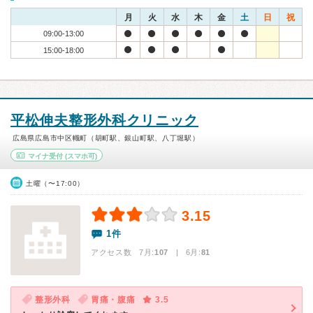
月
火
水
木
金
土
日
祝
09:00-13:00
15:00-18:00
平松伸夫整形外科クリニック
広島県広島市中区幟町（胡町駅、銀山町駅、八丁堀駅）
マイナ受付
(スマホ可)
土曜（〜17:00）
3.15
1件
アクセス数 7月:
107
| 6月:
81
整形外科
胃痛・腹痛
3.5