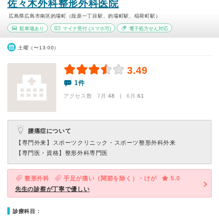
佐々木外科整形外科医院
広島県広島市南区的場町（段原一丁目駅、的場町駅、稲荷町駅）
駐車場あり
マイナ受付
(スマホ可)
電子処方せん対応
土曜（〜13:00）
3.49
1件
アクセス数 7月:
48
| 6月:
61
腰痛症について
【専門外来】
スポーツクリニック・スポーツ整形外科外来
【専門医・資格】
整形外科専門医
整形外科
手足が痛い（関節を除く）・けが
5.0
先生の診察が丁寧で優しい
診療科目：