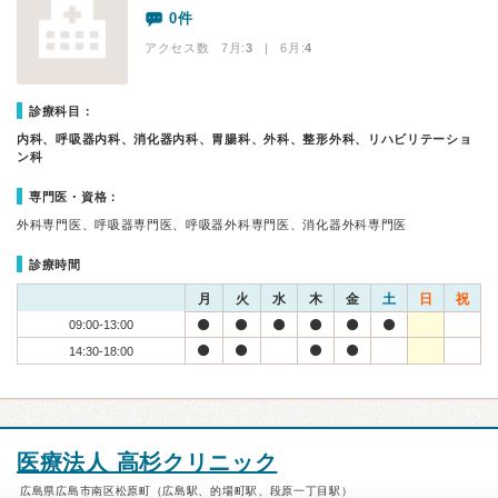
0件
アクセス数 7月:
3
| 6月:
4
診療科目：
内科、呼吸器内科、消化器内科、胃腸科、外科、整形外科、リハビリテーショ
ン科
専門医・資格：
外科専門医、呼吸器専門医、呼吸器外科専門医、消化器外科専門医
診療時間
月
火
水
木
金
土
日
祝
09:00-13:00
14:30-18:00
医療法人 高杉クリニック
広島県広島市南区松原町（広島駅、的場町駅、段原一丁目駅）