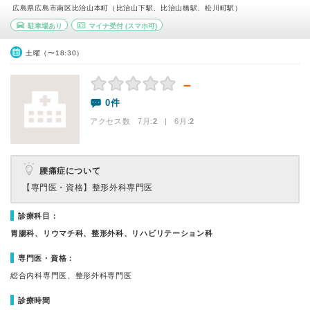
広島県広島市南区比治山本町（比治山下駅、比治山橋駅、松川町駅）
駐車場あり
マイナ受付
(スマホ可)
土曜（〜18:30）
－
0件
アクセス数 7月:
2
| 6月:
2
腰痛症について
【専門医・資格】
整形外科専門医
診療科目：
胃腸科、リウマチ科、整形外科、リハビリテーション科
専門医・資格：
総合内科専門医、整形外科専門医
診療時間