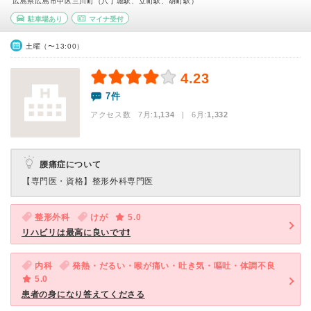
広島県広島市中区三川町（八丁堀駅、立町駅、胡町駅）
駐車場あり
マイナ受付
土曜（〜13:00）
4.23
7件
アクセス数 7月:
1,134
| 6月:
1,332
腰痛症について
【専門医・資格】
整形外科専門医
整形外科
けが
5.0
リハビリは最高に良いです❗
内科
発熱・だるい・喉が痛い・吐き気・嘔吐・体調不良
5.0
患者の身になり答えてくださる