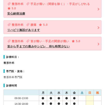
整形外科
手足が痛い（関節を除く）・手足がしびれる
5.0
安心納得治療
整形外科
腰痛
5.0
リハビリ施設があります
整形外科
首が痛い・手足の関節が痛い
5.0
首から手までの痛みやシビレ 待ち時間少ない
診療科目：
整形外科
専門医・資格：
整形外科専門医
診療時間
月
火
水
木
金
土
日
祝
09:00-13:00
14:30-18:00