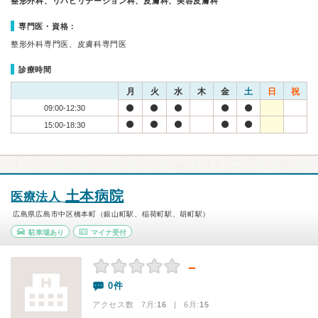
整形外科、リハビリテーション科、皮膚科、美容皮膚科
専門医・資格：
整形外科専門医、皮膚科専門医
診療時間
月
火
水
木
金
土
日
祝
09:00-12:30
15:00-18:30
土本病院
医療法人
広島県広島市中区橋本町（銀山町駅、稲荷町駅、胡町駅）
駐車場あり
マイナ受付
－
0件
アクセス数 7月:
16
| 6月:
15