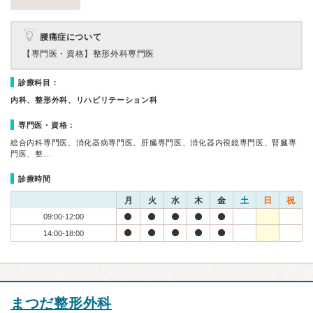
腰痛症について
【専門医・資格】
整形外科専門医
診療科目：
内科、整形外科、リハビリテーション科
専門医・資格：
総合内科専門医、消化器病専門医、肝臓専門医、消化器内視鏡専門医、腎臓専
門医、整…
診療時間
月
火
水
木
金
土
日
祝
09:00-12:00
14:00-18:00
まつだ整形外科