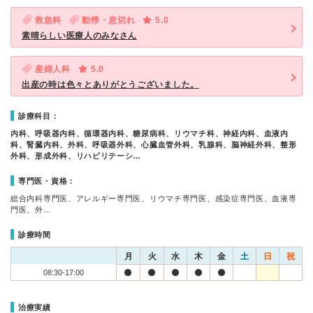
救急科
動悸・息切れ
5.0
素晴らしい医療人のみなさん
産婦人科
5.0
出産の時は色々とありがとうございました。
診療科目：
内科、呼吸器内科、循環器内科、糖尿病科、リウマチ科、神経内科、血液内
科、腎臓内科、外科、呼吸器外科、心臓血管外科、乳腺科、脳神経外科、整形
外科、形成外科、リハビリテーシ…
専門医・資格：
総合内科専門医、アレルギー専門医、リウマチ専門医、感染症専門医、血液専
門医、外…
診療時間
月
火
水
木
金
土
日
祝
08:30-17:00
治療実績