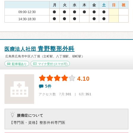
月
火
水
木
金
土
日
祝
09:00-12:30
14:30-18:30
青野整形外科
医療法人社団
広島県広島市中区八丁堀（立町駅、八丁堀駅、胡町駅）
駐車場あり
マイナ受付
(スマホ可)
4.10
5件
アクセス数 7月:
301
| 6月:
351
腰痛症について
【専門医・資格】
整形外科専門医