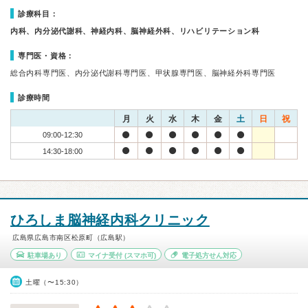
診療科目：
内科、内分泌代謝科、神経内科、脳神経外科、リハビリテーション科
専門医・資格：
総合内科専門医、内分泌代謝科専門医、甲状腺専門医、脳神経外科専門医
診療時間
月
火
水
木
金
土
日
祝
09:00-12:30
14:30-18:00
ひろしま脳神経内科クリニック
広島県広島市南区松原町（広島駅）
駐車場あり
マイナ受付
(スマホ可)
電子処方せん対応
土曜（〜15:30）