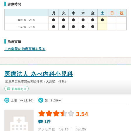
診療時間
月
火
水
木
金
土
日
祝
09:00-12:00
13:30-17:00
治療実績
この病院の治療実績を見る
医療法人 あべ内科小児科
広島県広島市安佐南区伴東（大原駅、伴駅）
駐車場あり
土曜（〜12:30）
朝（8:30〜）
3.54
1件
アクセス数 7月:
16
| 6月:
25