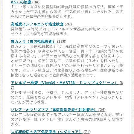
AS）の治療
(94)
主に中等～重症の閉塞型睡眠時無呼吸症候群の治療法。機械で圧
力をかけた空気を鼻から気道（空気の通り道）に送り込み、気道
を広げて睡眠中の無呼吸を防止する。
高感度インフルエンザ迅速検査
(26)
発熱後2～4時間以内にインフルエンザ感染の有無やインフルエン
ザウィルスの特定が可能な検査法。
胃カメラ（胃内視鏡検査）
(130)
胃カメラ（胃内視鏡検査）は、先端に高性能なスコープが付いた
管状の機器を口や鼻から挿入し、食道・胃・十二指腸の内部を観
察する検査です。粘膜の色や凹凸などの形状を詳しく確認するこ
とが可能です。必要に応じて、組織の採取（生検）を行ったり、
ポリープの切除や止血処理などの治療を行ったりすることも可能
です。胃カメラ検査は、消化器症状がある場合や、健康診断で要
検査になった場合などは健康保険が適用されます。
アレルギー検査（View39・MAST36・ドロップスクリーン）
(6
7)
アレルギー性鼻炎、花粉症、じんましん、アトピー性皮膚炎など
の方で、原因となるアレルギー物質（アレルゲン）がはっきりし
ない方が受ける検査。
ゾレア・オマリズマブ（重症喘息患者の注射療法）
(26)
ゾレアは炎症の原因であるアレルギー反応の元を抑える薬。重症
のアレルギー性（アトピー性）ぜんそく患者の症状緩和が期待で
きる。
スギ花粉症の舌下免疫療法（シダキュア）
(71)