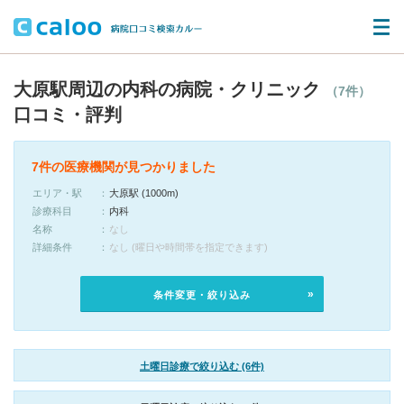
大原駅周辺の内科の病院・クリニック
（7件）
口コミ・評判
7件の医療機関が見つかりました
エリア・駅
大原駅 (1000m)
診療科目
内科
名称
なし
詳細条件
なし (曜日や時間帯を指定できます)
条件変更・絞り込み
土曜日診療で絞り込む (6件)