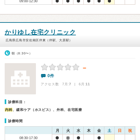
09:00-12:30
かりゆし在宅クリニック
広島県広島市安佐南区伴東（伴駅、大原駅）
朝（8:30〜）
－
0件
アクセス数 7月:
7
| 6月:
11
診療科目：
内科
、緩和ケア（ホスピス）、外科、在宅医療
診療時間
月
火
水
木
金
土
日
祝
08:30-17:30