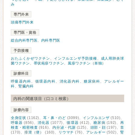
み
専門外来
頭痛専門外来
専門医・資格
総合内科専門医
、
内科専門医
予防接種
おたふくかぜワクチン
、
インフルエンザ予防接種
、
成人用肺炎球
菌ワクチン
、
帯状疱疹ワクチン
、
風疹ワクチン（単独）
診療科目
呼吸器内科
、
循環器内科
、
消化器内科
、
糖尿病科
、
アレルギー
科
、
腎臓内科
内科の関連項目（口コミ検索）
診療内容
全身症状
(1162)、
耳・鼻・のど
(3099)、
インフルエンザ
(510)、
呼吸器
(856)、
消化器
(1077)、
循環器
(412)、
糖尿病
(192)、
再
検査・精密検査
(916)、
内分泌・代謝
(125)、
頭部・顔
(197)、
首
(170)、
排泄（便）
(160)、
リウマチ
(76)、
アレルギー
(502)、
腎