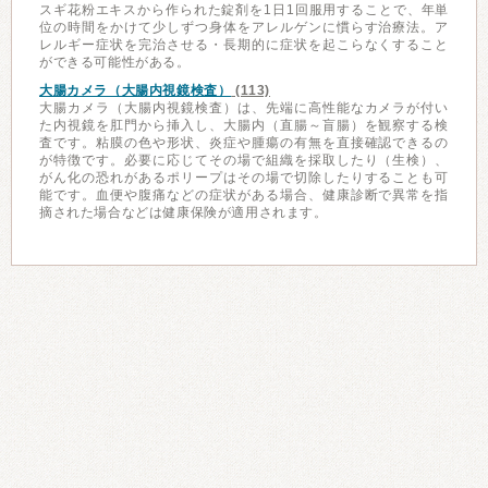
スギ花粉エキスから作られた錠剤を1日1回服用することで、年単
位の時間をかけて少しずつ身体をアレルゲンに慣らす治療法。ア
レルギー症状を完治させる・長期的に症状を起こらなくすること
ができる可能性がある。
大腸カメラ（大腸内視鏡検査）
(113)
大腸カメラ（大腸内視鏡検査）は、先端に高性能なカメラが付い
た内視鏡を肛門から挿入し、大腸内（直腸～盲腸）を観察する検
査です。粘膜の色や形状、炎症や腫瘍の有無を直接確認できるの
が特徴です。必要に応じてその場で組織を採取したり（生検）、
がん化の恐れがあるポリープはその場で切除したりすることも可
能です。血便や腹痛などの症状がある場合、健康診断で異常を指
摘された場合などは健康保険が適用されます。