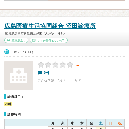
広島医療生活協同組合 沼田診療所
広島県広島市安佐南区伴東（大原駅、伴駅）
駐車場あり
マイナ受付
(スマホ可)
土曜（〜12:30）
－
0件
アクセス数 7月:
5
| 6月:
2
診療科目：
内科
診療時間
月
火
水
木
金
土
日
祝