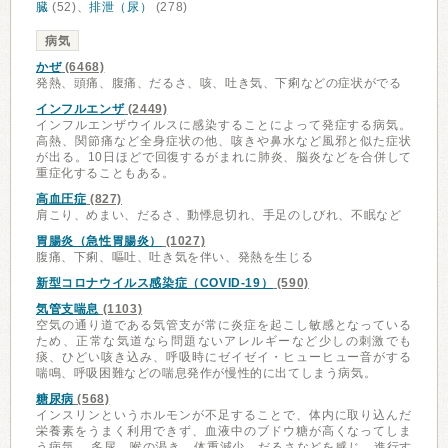
臓
(52)、
排泄（尿）
(278)
病気
かぜ
(6468)
発熱、頭痛、腹痛、だるさ、咳、吐き気、下痢などの症状がでる
インフルエンザ
(2449)
インフルエンザウイルスに感染することによって発症する病気。
高熱、関節痛など全身症状の他、咳きや鼻水など風邪と似た症状
が出る。10日ほどで回復するがまれに肺炎、脳炎などを合併して
重症化することもある。
高血圧症
(827)
肩こり、めまい、だるさ、動悸息切れ、手足のしびれ、不眠など
胃腸炎（急性胃腸炎）
(1027)
腹痛、下痢、嘔吐、吐き気を伴い、発熱を生じる
新型コロナウイルス感染症（COVID-19）
(590)
気管支喘息
(1103)
空気の通り道である気管支が常に炎症を起こし敏感となっている
ため、正常な気道なら問題ないアレルギーなど少しの刺激でも
痰、ひどい咳き込み、呼吸時にゼイゼイ・ヒューヒュー音がする
喘鳴、呼吸困難などの喘息発作が慢性的に出てしまう病気。
糖尿病
(568)
インスリンというホルモンが不足することで、体内に取り込んだ
栄養素をうまく利用できず、血液中のブドウ糖が高くなってしま
う病気。 多尿、喉の渇き、体重減少、だるさなどを感じ、進行す