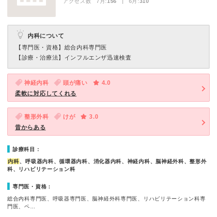
アクセス数 7月:
156
| 6月:
310
内科について
【専門医・資格】
総合内科専門医
【診療・治療法】
インフルエンザ迅速検査
神経内科
頭が痛い
4.0
柔軟に対応してくれる
整形外科
けが
3.0
昔からある
診療科目：
内科
、呼吸器内科、循環器内科、消化器内科、神経内科、脳神経外科、整形外
科、リハビリテーション科
専門医・資格：
総合内科専門医、呼吸器専門医、脳神経外科専門医、リハビリテーション科専
門医、ペ…