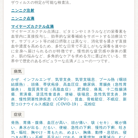
ザウィルスの特定が可能な検査法。
ニンニク注射
ニンニク点滴
マイヤーズカクテル点滴
マイヤーズカクテル点滴は、ビタミンやミネラルなどの栄養素を
血管内に直接投与し、効率的な栄養補給をサポートする治療法で
す。サプリメント等の経口摂取とは異なり、消化管を通さず直接
血中濃度を高めるため、多忙な日常で不足しがちな栄養を速やか
に全身へ届けられるのが特徴です。慢性的な疲労感や身体の重
さ、肌の悩みなど、多角的なケアを求める方に選ばれている、世
界中で歴史のあるポピュラーな点滴メニューの一つです。
病気
かぜ
、
インフルエンザ
、
気管支炎
、
気管支喘息
、
プール熱（咽頭
結膜熱）
、
頭痛
、
帯状疱疹
、
高血圧症
、
糖尿病
、
胃腸炎（急性胃
腸炎）
、
脂質異常症（高脂血症）
、
肥満症
、
痛風
、
十二指腸潰
瘍
、
胃潰瘍
、
逆流性食道炎
、
便秘
、
咳喘息
、
急性気管支炎
、
肺
炎
、
慢性閉塞性肺疾患（COPD）
、
貧血
、
骨粗鬆症
、
不眠症
、
新
型コロナウイルス感染症（COVID-19）
、
花粉症
症状
発熱
、
胃痛・腹痛
、
血圧が高い
、
頭が痛い
、
咳（セキ）
、
喉が痛
い
、
鼻水が出る
、
だるい
、
便秘
、
急性の下痢
、
慢性の下痢
、
吐き
気・嘔吐
、
胸やけ・胃もたれ
、
めまい
、
胸痛
、
動悸・息切れ
、
寝
つきが悪い・不眠
、
手足がしびれる
、
体重増加
、
体重減少
、
むく