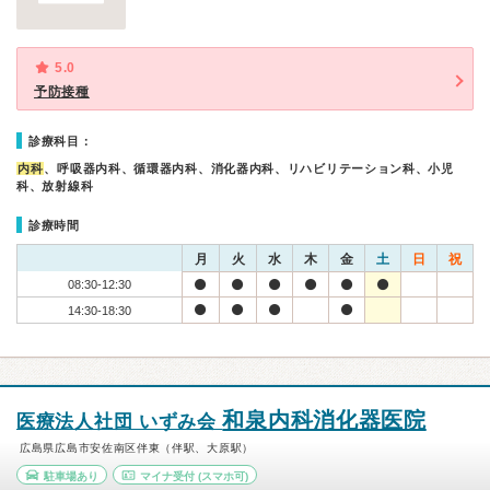
5.0
予防接種
診療科目：
内科
、呼吸器内科、循環器内科、消化器内科、リハビリテーション科、小児
科、放射線科
診療時間
月
火
水
木
金
土
日
祝
08:30-12:30
14:30-18:30
和泉内科消化器医院
医療法人社団 いずみ会
広島県広島市安佐南区伴東（伴駅、大原駅）
駐車場あり
マイナ受付
(スマホ可)