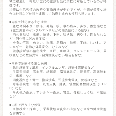
域に根差し、幅広い世代の健康相談に柔軟に対応しているのが特
徴です。
治療は生活習慣の改善や薬物療法が中心ですが、手術が必要な場
合は外科など他科と連携して治療を進める役割も担います。
■内科で対応する主な症状
・急な体調不良：頭痛、発熱、咳、喉の痛み、鼻水、倦怠感など
（主に風邪やインフルエンザなどの感染症による症状）
・消化器症状：腹痛、便秘、下痢、吐き気、胸やけ、胃もたれな
ど（消化管に関わる症状）
・全身の不調：めまい、胸痛、息切れ、動悸、不眠、しびれ、ア
レルギー、急激な体重変化、むくみなど
・健康診断後の精密検査：血圧、血糖値、コレステロール値、尿
検査などの数値異常（自覚症状がない場合も含む）
■内科で診療する主な疾患
・急性感染症：風邪、インフルエンザ、感染性胃腸炎など
・生活習慣病：高血圧、糖尿病、脂質異常症、肥満症、高尿酸血
症（痛風）など
・消化器疾患：胃十二指腸潰瘍、逆流性食道炎、便秘症など
・呼吸器疾患：喘息、気管支炎、肺炎、慢性閉塞性肺疾患（COP
D）など
・その他の疾患：アレルギー疾患、貧血、骨粗しょう症、不眠症
など
■内科で行う主な検査
・血液検査：採血し、栄養状態や炎症の有無など全身の健康状態
を評価する