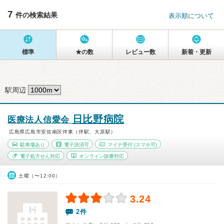
7
件の検索結果
表示順について
標準
★の数
レビュー数
新着・更新
駅周辺
日比野病院
医療法人信愛会
広島県広島市安佐南区伴東（伴駅、大原駅）
駐車場あり
電子決済可
マイナ受付
(スマホ可)
電子処方せん対応
オンライン診療対応
土曜（〜12:00）
3.24
2件