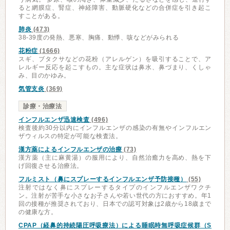
ると網膜症、腎症、神経障害、動脈硬化などの合併症を引き起こ
すことがある。
肺炎
(473)
38-39度の発熱、悪寒、胸痛、動悸、咳などがみられる
花粉症
(1666)
スギ、ブタクサなどの花粉（アレルゲン）を吸引することで、ア
レルギー反応を起こすもの。主な症状は鼻水、鼻づまり、くしゃ
み、目のかゆみ。
気管支炎
(369)
診療・治療法
インフルエンザ迅速検査
(496)
検査後約30分以内にインフルエンザの感染の有無やインフルエン
ザウィルスの特定が可能な検査法。
漢方薬によるインフルエンザの治療
(73)
漢方薬（主に麻黄湯）の服用により、自然治癒力を高め、熱を下
げ回復させる治療法。
フルミスト（鼻にスプレーするインフルエンザ予防接種）
(55)
注射ではなく鼻にスプレーするタイプのインフルエンザワクチ
ン。注射が苦手な小さなお子さんや若い世代の方におすすめ。年1
回の接種が推奨されており、日本での認可対象は2歳から18歳まで
の健康な方。
CPAP（経鼻的持続陽圧呼吸療法）による睡眠時無呼吸症候群（S