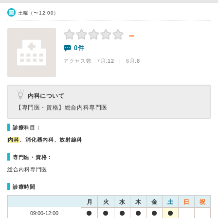
土曜（〜12:00）
－
0件
アクセス数 7月:
12
| 6月:
8
内科について
【専門医・資格】
総合内科専門医
診療科目：
内科
、消化器内科、放射線科
専門医・資格：
総合内科専門医
診療時間
月
火
水
木
金
土
日
祝
09:00-12:00