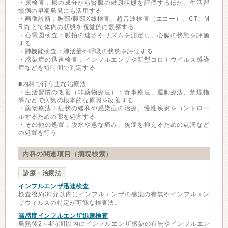
・尿検査：尿の成分から腎臓の健康状態を評価するほか、生活習
慣病の早期発見にも活用する
・画像診断：胸部/腹部X線検査、超音波検査（エコー）、CT、M
RIなどで体内の状態を視覚的に観察する
・心電図検査：脈拍の速さやリズムを測定し、心臓の状態を評価
する
・肺機能検査：肺活量や呼吸の状態を評価する
・感染症の迅速検査：インフルエンザや新型コロナウイルス感染
症などを短時間で判定する
■内科で行う主な治療法
・生活習慣の改善（非薬物療法）：食事療法、運動療法、禁煙指
導などで病気の根本的な原因を改善する
・薬物療法：症状の緩和や感染症の治療、慢性疾患をコントロー
ルするための薬を処方する
・その他の処置：脱水や急な痛み、炎症を抑えるための点滴など
の処置を行う
内科の関連項目（病院検索）
診療・治療法
インフルエンザ迅速検査
検査後約30分以内にインフルエンザの感染の有無やインフルエン
ザウィルスの特定が可能な検査法。
高感度インフルエンザ迅速検査
発熱後2～4時間以内にインフルエンザ感染の有無やインフルエン