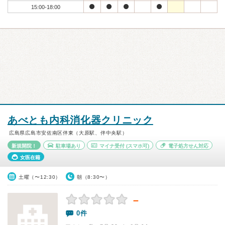
15:00-18:00
あべとも内科消化器クリニック
広島県広島市安佐南区伴東（大原駅、伴中央駅）
新規開院！
駐車場あり
マイナ受付
(スマホ可)
電子処方せん対応
女医在籍
土曜（〜12:30）
朝（8:30〜）
－
0件