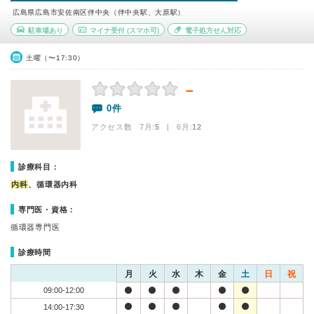
広島県広島市安佐南区伴中央（伴中央駅、大原駅）
駐車場あり
マイナ受付
(スマホ可)
電子処方せん対応
土曜（〜17:30）
－
0件
アクセス数 7月:
5
| 6月:
12
診療科目：
内科
、循環器内科
専門医・資格：
循環器専門医
診療時間
月
火
水
木
金
土
日
祝
09:00-12:00
14:00-17:30