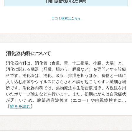
日曜日診療で絞り込む (0件)
口コミ検索はこちら
消化器内科について
消化器内科は、消化管（食道、胃、十二指腸、小腸、大腸）と、
消化に関わる臓器（肝臓、胆のう、膵臓など）を専門とする診療
科です。消化管は、消化、吸収、排泄を担うほか、食物と一緒に
入り込む細菌やウイルスにさらされ不調が起こりやすい繊細な場
所です。消化器内科では、薬物療法や生活習慣指導、内視鏡を用
いたポリープ除去などを行います。また、初期のがんは自覚症状
が乏しいため、腹部超音波検査（エコー）や内視鏡検査に…
【
続きを読む
】