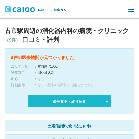
古市駅周辺の消化器内科の病院・クリニック
口コミ・評判
（9件）
9件の医療機関が見つかりました
エリア・駅
古市駅 (1000m)
診療科目
消化器内科
名称
なし
詳細条件
なし (曜日や時間帯を指定できます)
条件変更・絞り込み
土曜日診療で絞り込む (8件)