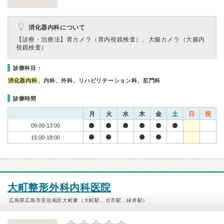
消化器内科について
【診療・治療法】
胃カメラ（胃内視鏡検査）、大腸カメラ（大腸内
視鏡検査）
診療科目：
消化器内科
、内科、外科、リハビリテーション科、肛門科
診療時間
月
火
水
木
金
土
日
祝
09:00-13:00
15:00-18:00
大町整形外科内科医院
広島県広島市安佐南区大町東（大町駅、古市駅、緑井駅）