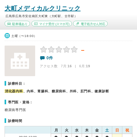
大町メディカルクリニック
広島県広島市安佐南区大町東（大町駅、古市駅）
駐車場あり
マイナ受付
(スマホ可)
電子処方せん対応
土曜（〜18:00）
－
0件
アクセス数 7月:
16
| 6月:
19
診療科目：
消化器内科
、内科、胃腸科、糖尿病科、外科、肛門科、健康診断
専門医・資格：
糖尿病専門医
診療時間
月
火
水
木
金
土
日
祝