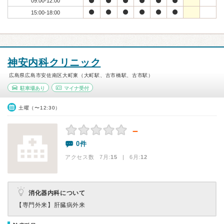
09:00-12:00
15:00-18:00
神安内科クリニック
広島県広島市安佐南区大町東（大町駅、古市橋駅、古市駅）
駐車場あり
マイナ受付
土曜（〜12:30）
－
0件
アクセス数 7月:
15
| 6月:
12
消化器内科について
【専門外来】
肝臓病外来