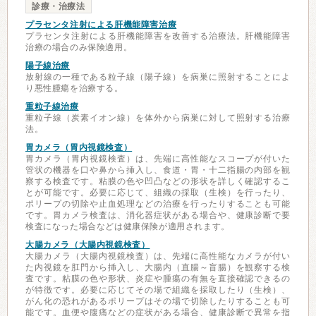
診療・治療法
プラセンタ注射による肝機能障害治療
プラセンタ注射による肝機能障害を改善する治療法。肝機能障害
治療の場合のみ保険適用。
陽子線治療
放射線の一種である粒子線（陽子線）を病巣に照射することによ
り悪性腫瘍を治療する。
重粒子線治療
重粒子線（炭素イオン線）を体外から病巣に対して照射する治療
法。
胃カメラ（胃内視鏡検査）
胃カメラ（胃内視鏡検査）は、先端に高性能なスコープが付いた
管状の機器を口や鼻から挿入し、食道・胃・十二指腸の内部を観
察する検査です。粘膜の色や凹凸などの形状を詳しく確認するこ
とが可能です。必要に応じて、組織の採取（生検）を行ったり、
ポリープの切除や止血処理などの治療を行ったりすることも可能
です。胃カメラ検査は、消化器症状がある場合や、健康診断で要
検査になった場合などは健康保険が適用されます。
大腸カメラ（大腸内視鏡検査）
大腸カメラ（大腸内視鏡検査）は、先端に高性能なカメラが付い
た内視鏡を肛門から挿入し、大腸内（直腸～盲腸）を観察する検
査です。粘膜の色や形状、炎症や腫瘍の有無を直接確認できるの
が特徴です。必要に応じてその場で組織を採取したり（生検）、
がん化の恐れがあるポリープはその場で切除したりすることも可
能です。血便や腹痛などの症状がある場合、健康診断で異常を指