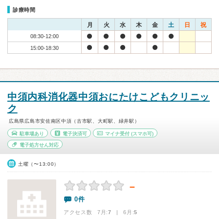
診療時間
月
火
水
木
金
土
日
祝
08:30-12:00
15:00-18:30
中須内科消化器中須おにたけこどもクリニッ
ク
広島県広島市安佐南区中須（古市駅、大町駅、緑井駅）
駐車場あり
電子決済可
マイナ受付
(スマホ可)
電子処方せん対応
土曜（〜13:00）
－
0件
アクセス数 7月:
7
| 6月:
5