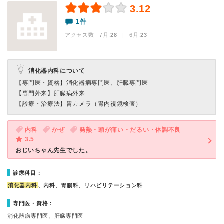
3.12
1件
アクセス数 7月:
28
| 6月:
23
消化器内科について
【専門医・資格】
消化器病専門医、肝臓専門医
【専門外来】
肝臓病外来
【診療・治療法】
胃カメラ（胃内視鏡検査）
内科
かぜ
発熱・頭が痛い・だるい・体調不良
3.5
おじいちゃん先生でした。
診療科目：
消化器内科
、内科、胃腸科、リハビリテーション科
専門医・資格：
消化器病専門医、肝臓専門医