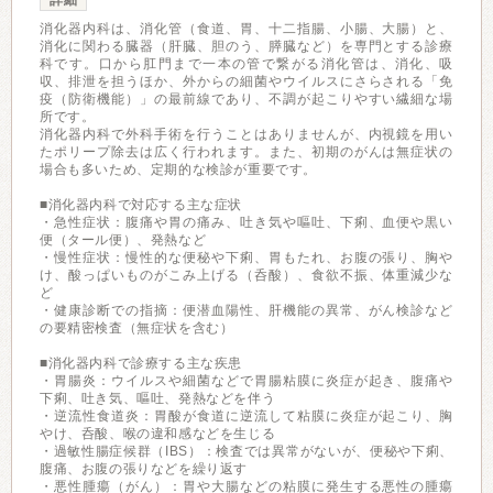
詳細
消化器内科は、消化管（食道、胃、十二指腸、小腸、大腸）と、
消化に関わる臓器（肝臓、胆のう、膵臓など）を専門とする診療
科です。口から肛門まで一本の管で繋がる消化管は、消化、吸
収、排泄を担うほか、外からの細菌やウイルスにさらされる「免
疫（防衛機能）」の最前線であり、不調が起こりやすい繊細な場
所です。
消化器内科で外科手術を行うことはありませんが、内視鏡を用い
たポリープ除去は広く行われます。また、初期のがんは無症状の
場合も多いため、定期的な検診が重要です。
■消化器内科で対応する主な症状
・急性症状：腹痛や胃の痛み、吐き気や嘔吐、下痢、血便や黒い
便（タール便）、発熱など
・慢性症状：慢性的な便秘や下痢、胃もたれ、お腹の張り、胸や
け、酸っぱいものがこみ上げる（呑酸）、食欲不振、体重減少な
ど
・健康診断での指摘：便潜血陽性、肝機能の異常、がん検診など
の要精密検査（無症状を含む）
■消化器内科で診療する主な疾患
・胃腸炎：ウイルスや細菌などで胃腸粘膜に炎症が起き、腹痛や
下痢、吐き気、嘔吐、発熱などを伴う
・逆流性食道炎：胃酸が食道に逆流して粘膜に炎症が起こり、胸
やけ、呑酸、喉の違和感などを生じる
・過敏性腸症候群（IBS）：検査では異常がないが、便秘や下痢、
腹痛、お腹の張りなどを繰り返す
・悪性腫瘍（がん）：胃や大腸などの粘膜に発生する悪性の腫瘍