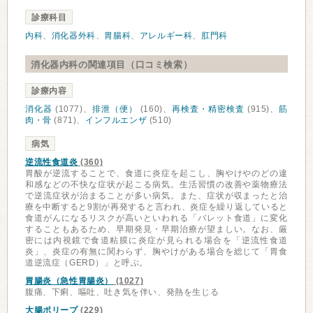
診療科目
内科
、
消化器外科
、
胃腸科
、
アレルギー科
、
肛門科
消化器内科の関連項目（口コミ検索）
診療内容
消化器
(1077)、
排泄（便）
(160)、
再検査・精密検査
(915)、
筋
肉・骨
(871)、
インフルエンザ
(510)
病気
逆流性食道炎
(360)
胃酸が逆流することで、食道に炎症を起こし、胸やけやのどの違
和感などの不快な症状が起こる病気。生活習慣の改善や薬物療法
で逆流症状が治まることが多い病気。また、症状が収まったと治
療を中断すると9割が再発すると言われ、炎症を繰り返していると
食道がんになるリスクが高いといわれる「バレット食道」に変化
することもあるため、早期発見・早期治療が望ましい。なお、厳
密には内視鏡で食道粘膜に炎症が見られる場合を「逆流性食道
炎」、炎症の有無に関わらず、胸やけがある場合を総じて「胃食
道逆流症（GERD）」と呼ぶ。
胃腸炎（急性胃腸炎）
(1027)
腹痛、下痢、嘔吐、吐き気を伴い、発熱を生じる
大腸ポリープ
(229)