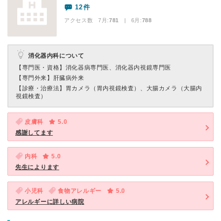
12件
アクセス数 7月:
781
| 6月:
788
消化器内科について
【専門医・資格】
消化器病専門医、消化器内視鏡専門医
【専門外来】
肝臓病外来
【診療・治療法】
胃カメラ（胃内視鏡検査）、大腸カメラ（大腸内
視鏡検査）
皮膚科
5.0
感謝してます
内科
5.0
先生によります
小児科
食物アレルギー
5.0
アレルギーに詳しい病院