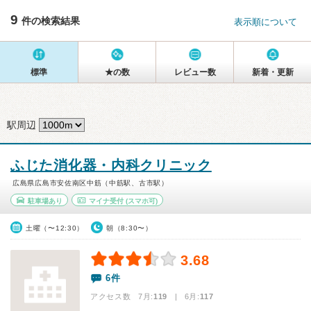
9
件の検索結果
表示順について
標準
★の数
レビュー数
新着・更新
駅周辺
ふじた消化器・内科クリニック
広島県広島市安佐南区中筋（中筋駅、古市駅）
駐車場あり
マイナ受付
(スマホ可)
土曜（〜12:30）
朝（8:30〜）
3.68
6件
アクセス数 7月:
119
| 6月:
117