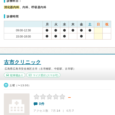
診療科目：
消化器内科
、内科、呼吸器内科
診療時間
月
火
水
木
金
土
日
祝
09:00-12:30
15:00-18:00
古市クリニック
広島県広島市安佐南区古市（古市橋駅、中筋駅、古市駅）
駐車場あり
マイナ受付
(スマホ可)
土曜（〜13:00）
－
0件
アクセス数 7月:
14
| 6月:
7