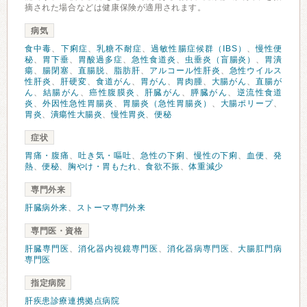
摘された場合などは健康保険が適用されます。
病気
食中毒
、
下痢症
、
乳糖不耐症
、
過敏性腸症候群（IBS）
、
慢性便
秘
、
胃下垂
、
胃酸過多症
、
急性食道炎
、
虫垂炎（盲腸炎）
、
胃潰
瘍
、
腸閉塞
、
直腸脱
、
脂肪肝
、
アルコール性肝炎
、
急性ウイルス
性肝炎
、
肝硬変
、
食道がん
、
胃がん
、
胃肉腫
、
大腸がん
、
直腸が
ん
、
結腸がん
、
癌性腹膜炎
、
肝臓がん
、
膵臓がん
、
逆流性食道
炎
、
外因性急性胃腸炎
、
胃腸炎（急性胃腸炎）
、
大腸ポリープ
、
胃炎
、
潰瘍性大腸炎
、
慢性胃炎
、
便秘
症状
胃痛・腹痛
、
吐き気・嘔吐
、
急性の下痢
、
慢性の下痢
、
血便
、
発
熱
、
便秘
、
胸やけ・胃もたれ
、
食欲不振
、
体重減少
専門外来
肝臓病外来
、
ストーマ専門外来
専門医・資格
肝臓専門医
、
消化器内視鏡専門医
、
消化器病専門医
、
大腸肛門病
専門医
指定病院
肝疾患診療連携拠点病院