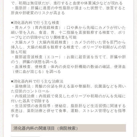
で、初期は無症状だが、進行すると血便や体重減少などが現れる
・脂肪肝：肝臓に過度の中性脂肪が溜まった状態で、放置すると
肝炎や肝硬変のリスクが高まる
■消化器内科で行う主な検査
・胃カメラ（胃内視鏡検査）：口や鼻から先端にカメラが付いた
細い管を入れ、食道、胃、十二指腸を直接観察する検査で、ポリ
ープなどの切除やピロリ菌検査も可能
・大腸カメラ（大腸内視鏡検査）：カメラの付いた管を肛門から
挿入し、大腸の粘膜を観察する検査で、ポリープや初期がんの切
除も可能
・腹部超音波検査（エコー）：お腹に超音波を当てて、肝臓や胆
のう、膵臓の状態を調べる
・血液検査、便検査：体内の炎症や肝機能の数値の確認、便潜血
（便に血が混じる）を調べる
■消化器内科で行う主な治療法
・薬物療法：胃酸の分泌を抑える薬や整腸剤、抗菌薬などを用い
た症状のコントロール
・内視鏡治療：内視鏡で発見したポリープや初期のがんを先端に
付いた器具で切除する
・生活習慣の改善指導：便秘症、脂肪肝など生活習慣に関連する
疾患は、薬剤治療と併せて食事、運動、ストレス管理などを指導
する
消化器内科の関連項目（病院検索）