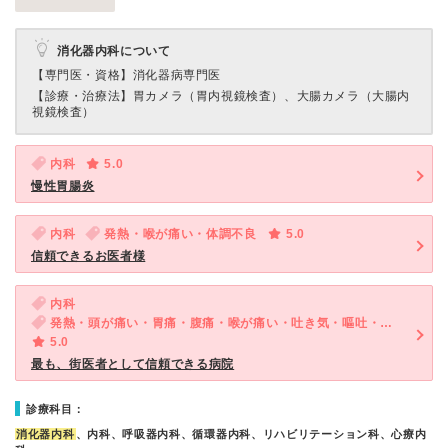
消化器内科について
【専門医・資格】
消化器病専門医
【診療・治療法】
胃カメラ（胃内視鏡検査）、大腸カメラ（大腸内
視鏡検査）
内科
5.0
慢性胃腸炎
内科
発熱・喉が痛い・体調不良
5.0
信頼できるお医者様
内科
発熱・頭が痛い・胃痛・腹痛・喉が痛い・吐き気・嘔吐・食欲不振・体調不良・慢性の下痢
5.0
最も、街医者として信頼できる病院
診療科目：
消化器内科
、内科、呼吸器内科、循環器内科、リハビリテーション科、心療内