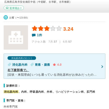
広島県広島市安佐南区中筋（中筋駅、古市駅、古市橋駅）
駐車場あり
土曜（〜13:00）
3.24
1件
アクセス数 7月:
37
| 6月:
57
消化器内科の口コミ
消化器内科
胃痛・腹痛
4.0
右下腹部痛で。
[症状・来院理由] いつも通っている消化器科がお休みだったので、たまたま開いていたこの病院へ来ました。 [医師の診断・治療法] 以前患ってしまった虫垂炎を再発したのかと思い、診療を受けにいきまし
診療科目：
消化器内科
、内科、呼吸器内科、外科、リハビリテーション科、肛門科
専門医・資格：
外科専門医