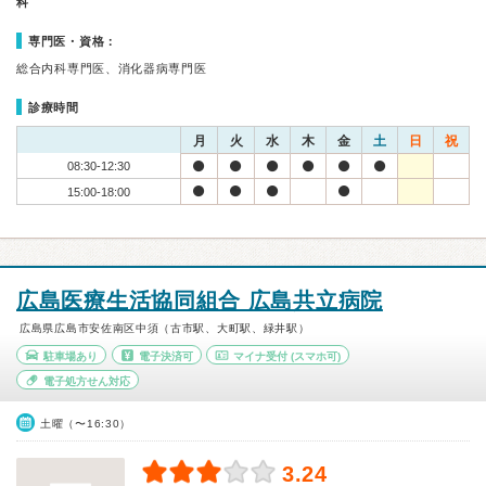
科
専門医・資格：
総合内科専門医、消化器病専門医
診療時間
月
火
水
木
金
土
日
祝
08:30-12:30
15:00-18:00
広島医療生活協同組合 広島共立病院
広島県広島市安佐南区中須（古市駅、大町駅、緑井駅）
駐車場あり
電子決済可
マイナ受付
(スマホ可)
電子処方せん対応
土曜（〜16:30）
3.24