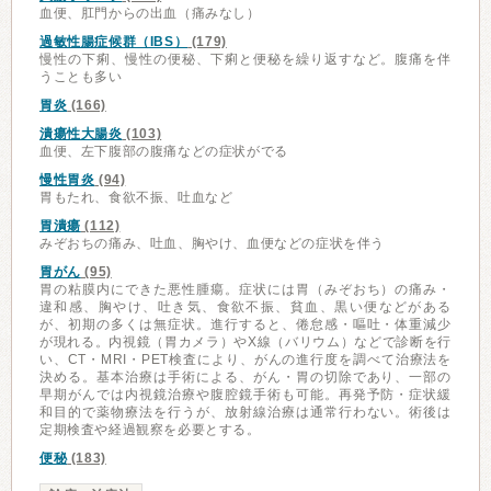
血便、肛門からの出血（痛みなし）
過敏性腸症候群（IBS）
(179)
慢性の下痢、慢性の便秘、下痢と便秘を繰り返すなど。腹痛を伴
うことも多い
胃炎
(166)
潰瘍性大腸炎
(103)
血便、左下腹部の腹痛などの症状がでる
慢性胃炎
(94)
胃もたれ、食欲不振、吐血など
胃潰瘍
(112)
みぞおちの痛み、吐血、胸やけ、血便などの症状を伴う
胃がん
(95)
胃の粘膜内にできた悪性腫瘍。症状には胃（みぞおち）の痛み・
違和感、胸やけ、吐き気、食欲不振、貧血、黒い便などがある
が、初期の多くは無症状。進行すると、倦怠感・嘔吐・体重減少
が現れる。内視鏡（胃カメラ）やX線（バリウム）などで診断を行
い、CT・MRI・PET検査により、がんの進行度を調べて治療法を
決める。基本治療は手術による、がん・胃の切除であり、一部の
早期がんでは内視鏡治療や腹腔鏡手術も可能。再発予防・症状緩
和目的で薬物療法を行うが、放射線治療は通常行わない。術後は
定期検査や経過観察を必要とする。
便秘
(183)