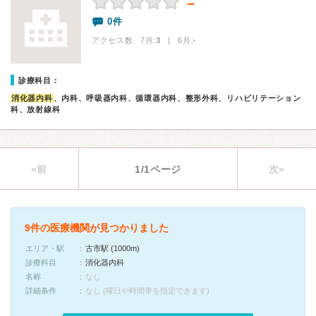
－
0件
アクセス数 7月:
3
| 6月:
-
診療科目：
消化器内科
、内科、呼吸器内科、循環器内科、整形外科、リハビリテーション
科、放射線科
«前
1/1ページ
次»
9件の医療機関が見つかりました
エリア・駅
古市駅 (1000m)
診療科目
消化器内科
名称
なし
詳細条件
なし (曜日や時間帯を指定できます)