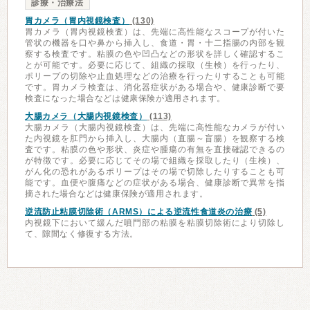
診療・治療法
胃カメラ（胃内視鏡検査）
(130)
胃カメラ（胃内視鏡検査）は、先端に高性能なスコープが付いた
管状の機器を口や鼻から挿入し、食道・胃・十二指腸の内部を観
察する検査です。粘膜の色や凹凸などの形状を詳しく確認するこ
とが可能です。必要に応じて、組織の採取（生検）を行ったり、
ポリープの切除や止血処理などの治療を行ったりすることも可能
です。胃カメラ検査は、消化器症状がある場合や、健康診断で要
検査になった場合などは健康保険が適用されます。
大腸カメラ（大腸内視鏡検査）
(113)
大腸カメラ（大腸内視鏡検査）は、先端に高性能なカメラが付い
た内視鏡を肛門から挿入し、大腸内（直腸～盲腸）を観察する検
査です。粘膜の色や形状、炎症や腫瘍の有無を直接確認できるの
が特徴です。必要に応じてその場で組織を採取したり（生検）、
がん化の恐れがあるポリープはその場で切除したりすることも可
能です。血便や腹痛などの症状がある場合、健康診断で異常を指
摘された場合などは健康保険が適用されます。
逆流防止粘膜切除術（ARMS）による逆流性食道炎の治療
(5)
内視鏡下において緩んだ噴門部の粘膜を粘膜切除術により切除し
て、隙間なく修復する方法。