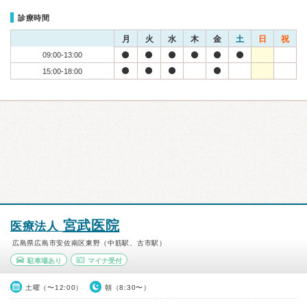
診療時間
月
火
水
木
金
土
日
祝
09:00-13:00
15:00-18:00
宮武医院
医療法人
広島県広島市安佐南区東野（中筋駅、古市駅）
駐車場あり
マイナ受付
土曜（〜12:00）
朝（8:30〜）