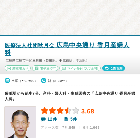
広島中央通り 香月産婦人
医療法人社団秋月会
科
広島県広島市中区三川町（袋町駅、中電前駅、本通駅）
駐車場あり
電子決済可
マイナ受付
(スマホ可)
女医在籍
土曜（〜17:00）
朝（8:30〜）
袋町駅から徒歩7分、産科・婦人科・生殖医療の『広島中央通り 香月産婦
人科』
3.68
12件
5件
アクセス数 7月:
849
| 6月:
1,068