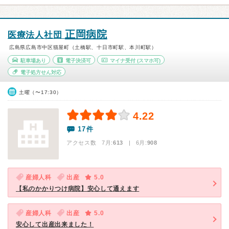
正岡病院
医療法人社団
広島県広島市中区猫屋町（土橋駅、十日市町駅、本川町駅）
駐車場あり
電子決済可
マイナ受付
(スマホ可)
電子処方せん対応
土曜（〜17:30）
4.22
17件
アクセス数 7月:
613
| 6月:
908
産婦人科
出産
5.0
【私のかかりつけ病院】安心して通えます
産婦人科
出産
5.0
安心して出産出来ました！