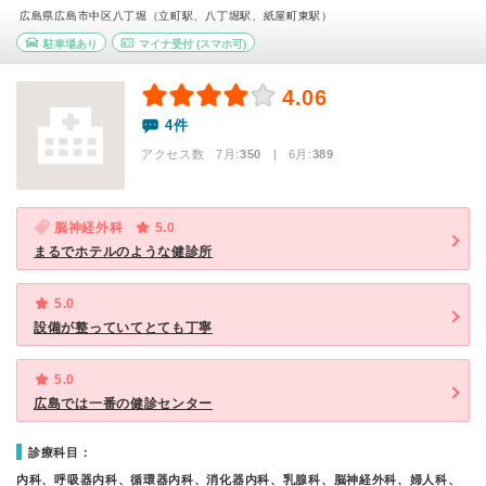
広島県広島市中区八丁堀（立町駅、八丁堀駅、紙屋町東駅）
駐車場あり
マイナ受付
(スマホ可)
4.06
4件
アクセス数 7月:
350
| 6月:
389
脳神経外科
5.0
まるでホテルのような健診所
5.0
設備が整っていてとても丁寧
5.0
広島では一番の健診センター
診療科目：
内科、呼吸器内科、循環器内科、消化器内科、乳腺科、脳神経外科、婦人科、