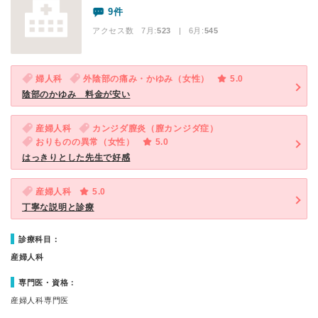
9件
アクセス数 7月:
523
| 6月:
545
婦人科
外陰部の痛み・かゆみ（女性）
5.0
陰部のかゆみ 料金が安い
産婦人科
カンジダ膣炎（膣カンジダ症）
おりものの異常（女性）
5.0
はっきりとした先生で好感
産婦人科
5.0
丁寧な説明と診療
診療科目：
産婦人科
専門医・資格：
産婦人科専門医