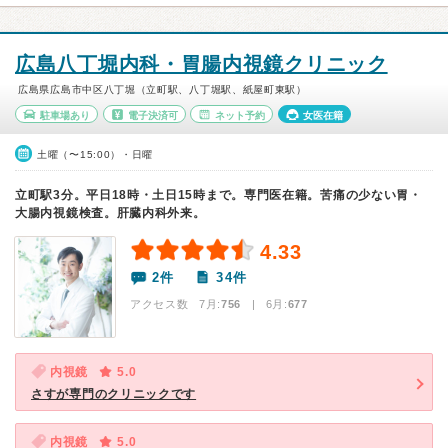
広島八丁堀内科・胃腸内視鏡クリニック
広島県広島市中区八丁堀（立町駅、八丁堀駅、紙屋町東駅）
駐車場あり
電子決済可
ネット予約
女医在籍
土曜（〜15:00）・日曜
立町駅3分。平日18時・土日15時まで。専門医在籍。苦痛の少ない胃・
大腸内視鏡検査。肝臓内科外来。
4.33
2件
34件
アクセス数 7月:
756
| 6月:
677
内視鏡
5.0
さすが専門のクリニックです
内視鏡
5.0