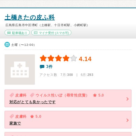
土橋きたの皮ふ科
広島県広島市中区堺町（土橋駅、十日市町駅、小網町駅）
駐車場あり
マイナ受付
(スマホ可)
土曜（〜12:00）
4.14
3件
アクセス数 7月:
300
| 6月:
293
皮膚科
ウイルス性いぼ（尋常性疣贅）
5.0
対応がとても良かったです
皮膚科
5.0
家族で