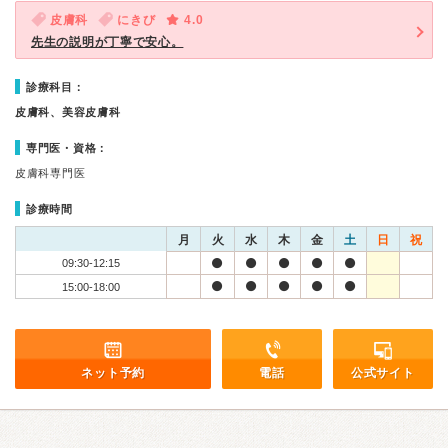
皮膚科
にきび
4.0
先生の説明が丁寧で安心。
診療科目：
皮膚科、美容皮膚科
専門医・資格：
皮膚科専門医
診療時間
月
火
水
木
金
土
日
祝
09:30-12:15
15:00-18:00
ネット予約
電話
公式サイト