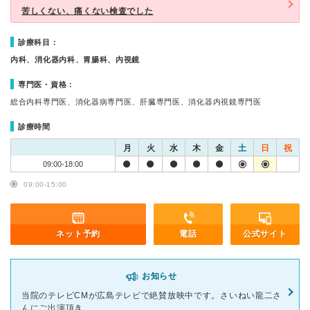
苦しくない、痛くない検査でした
診療科目：
内科、消化器内科、胃腸科、内視鏡
専門医・資格：
総合内科専門医、消化器病専門医、肝臓専門医、消化器内視鏡専門医
診療時間
月
火
水
木
金
土
日
祝
09:00-18:00
09:00-15:00
ネット予約
電話
公式サイト
お知らせ
当院のテレビCMが広島テレビで絶賛放映中です。さいねい龍二さ
んにご出演頂き、...