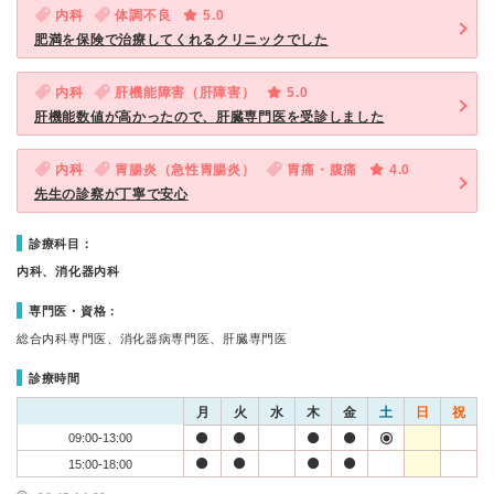
内科
体調不良
5.0
肥満を保険で治療してくれるクリニックでした
内科
肝機能障害（肝障害）
5.0
肝機能数値が高かったので、肝臓専門医を受診しました
内科
胃腸炎（急性胃腸炎）
胃痛・腹痛
4.0
先生の診察が丁寧で安心
診療科目：
内科、消化器内科
専門医・資格：
総合内科専門医、消化器病専門医、肝臓専門医
診療時間
月
火
水
木
金
土
日
祝
09:00-13:00
15:00-18:00