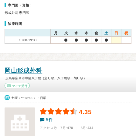
専門医・資格：
形成外科専門医
診療時間
月
火
水
木
金
土
日
祝
10:00-19:00
岡山形成外科
広島県広島市中区八丁堀（立町駅、八丁堀駅、胡町駅）
マイナ受付
土曜（〜18:00）・日曜
4.35
5件
アクセス数 7月:
478
| 6月:
434