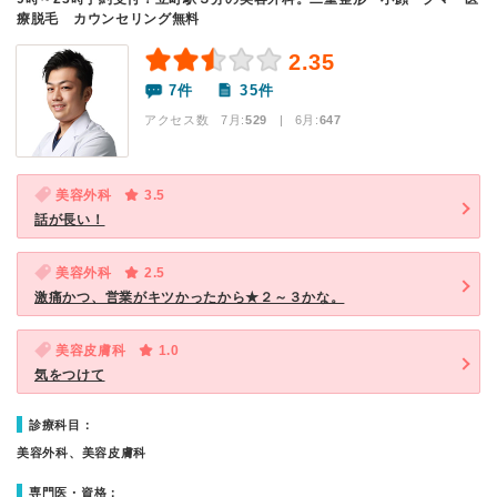
療脱毛 カウンセリング無料
2.35
7件
35件
アクセス数 7月:
529
| 6月:
647
美容外科
3.5
話が長い！
美容外科
2.5
激痛かつ、営業がキツかったから★２～３かな。
美容皮膚科
1.0
気をつけて
診療科目：
美容外科、美容皮膚科
専門医・資格：