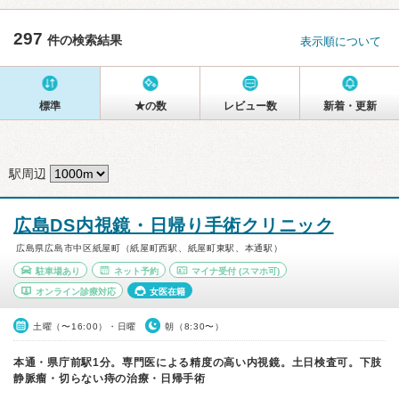
297
件の検索結果
表示順について
標準
★の数
レビュー数
新着・更新
駅周辺
広島DS内視鏡・日帰り手術クリニック
広島県広島市中区紙屋町（紙屋町西駅、紙屋町東駅、本通駅）
駐車場あり
ネット予約
マイナ受付
(スマホ可)
オンライン診療対応
女医在籍
土曜（〜16:00）・日曜
朝（8:30〜）
本通・県庁前駅1分。専門医による精度の高い内視鏡。土日検査可。下肢
静脈瘤・切らない痔の治療・日帰手術