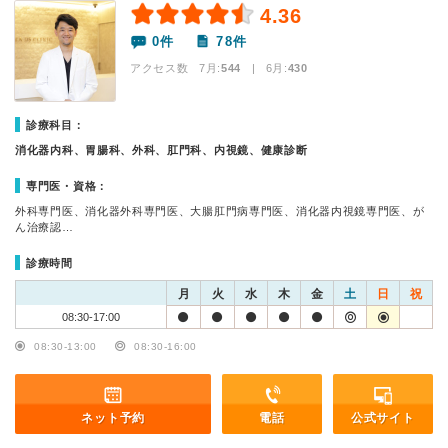
4.36
0件
78件
アクセス数 7月:
544
| 6月:
430
診療科目：
消化器内科、胃腸科、外科、肛門科、内視鏡、健康診断
専門医・資格：
外科専門医、消化器外科専門医、大腸肛門病専門医、消化器内視鏡専門医、が
ん治療認…
診療時間
月
火
水
木
金
土
日
祝
08:30-17:00
08:30-13:00
08:30-16:00
ネット予約
電話
公式サイト