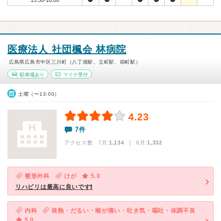
15:30-18:00
医療法人 社団楓会 林病院
広島県広島市中区三川町（八丁堀駅、立町駅、胡町駅）
駐車場あり
マイナ受付
土曜（〜13:00）
4.23
7件
アクセス数 7月:
1,134
| 6月:
1,332
整形外科
けが
5.0
リハビリは最高に良いです❗
内科
発熱・だるい・喉が痛い・吐き気・嘔吐・体調不良
5.0