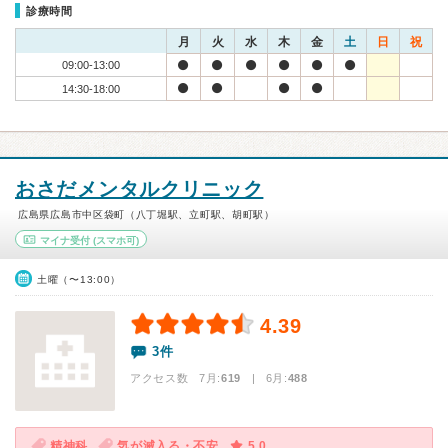
診療時間
月
火
水
木
金
土
日
祝
09:00-13:00
14:30-18:00
おさだメンタルクリニック
広島県広島市中区袋町（八丁堀駅、立町駅、胡町駅）
マイナ受付
(スマホ可)
土曜（〜13:00）
4.39
3件
アクセス数 7月:
619
| 6月:
488
精神科
気が滅入る・不安
5.0