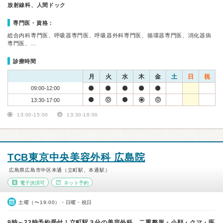
放射線科、人間ドック
専門医・資格：
総合内科専門医、呼吸器専門医、呼吸器外科専門医、循環器専門医、消化器病
専門医、…
診療時間
月
火
水
木
金
土
日
祝
09:00-12:00
13:30-17:00
13:00-15:00
13:30-18:00
TCB東京中央美容外科 広島院
広島県広島市中区本通（立町駅、本通駅）
電子決済可
ネット予約
土曜（〜19:00）・日曜・祝日
9時～23時予約受付！立町駅３分の美容外科。二重整形・小顔・クマ・医