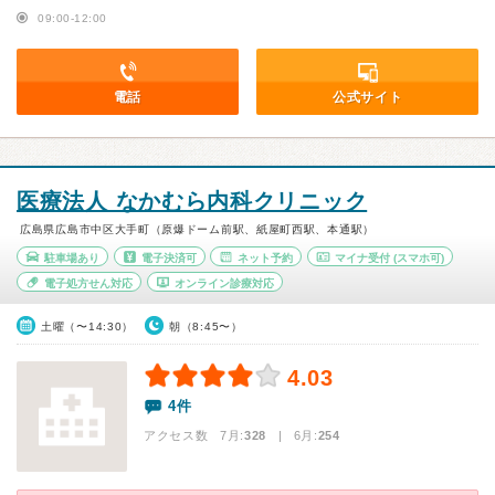
09:00-12:00
電話
公式サイト
医療法人 なかむら内科クリニック
広島県広島市中区大手町（原爆ドーム前駅、紙屋町西駅、本通駅）
駐車場あり
電子決済可
ネット予約
マイナ受付
(スマホ可)
電子処方せん対応
オンライン診療対応
土曜（〜14:30）
朝（8:45〜）
4.03
4件
アクセス数 7月:
328
| 6月:
254