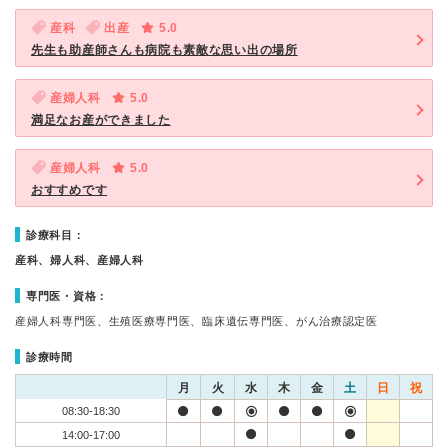
産科
出産
5.0
先生も助産師さんも病院も素敵な思い出の場所
産婦人科
5.0
満足なお産ができました
産婦人科
5.0
おすすめです
診療科目：
産科、婦人科、産婦人科
専門医・資格：
産婦人科専門医、生殖医療専門医、臨床遺伝専門医、がん治療認定医
診療時間
月
火
水
木
金
土
日
祝
08:30-18:30
14:00-17:00