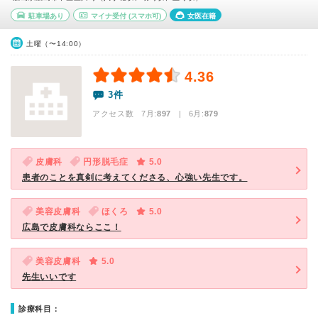
駐車場あり
マイナ受付
(スマホ可)
女医在籍
土曜（〜14:00）
4.36
3件
アクセス数 7月:
897
| 6月:
879
皮膚科
円形脱毛症
5.0
患者のことを真剣に考えてくださる、心強い先生です。
美容皮膚科
ほくろ
5.0
広島で皮膚科ならここ！
美容皮膚科
5.0
先生いいです
診療科目：