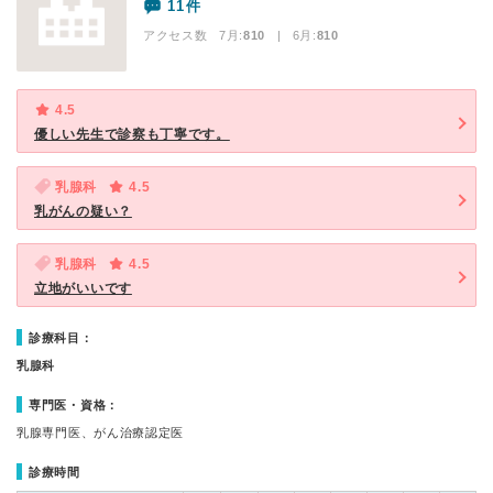
11件
アクセス数 7月:
810
| 6月:
810
4.5
優しい先生で診察も丁寧です。
乳腺科
4.5
乳がんの疑い？
乳腺科
4.5
立地がいいです
診療科目：
乳腺科
専門医・資格：
乳腺専門医、がん治療認定医
診療時間