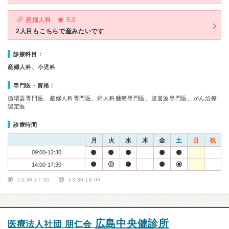
産婦人科
5.0
2人目もこちらで産みたいです
診療科目：
産婦人科、小児科
専門医・資格：
循環器専門医、産婦人科専門医、婦人科腫瘍専門医、超音波専門医、がん治療
認定医
診療時間
月
火
水
木
金
土
日
祝
09:00-12:30
14:00-17:30
13:30-17:30
13:30-18:00
広島中央健診所
医療法人社団 朋仁会