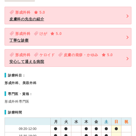
形成外科
5.0
皮膚科の先生の紹介
形成外科
けが
5.0
丁寧な診察
形成外科
ケロイド
皮膚の発疹・かゆみ
5.0
安心して通える病院
診療科目：
形成外科、美容外科
専門医・資格：
形成外科専門医
診療時間
月
火
水
木
金
土
日
祝
09:20-12:00