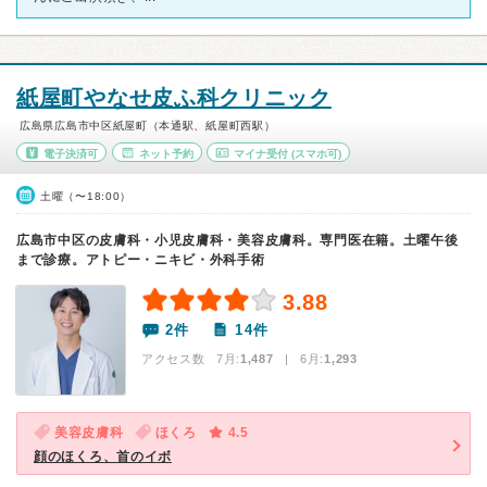
紙屋町やなせ皮ふ科クリニック
広島県広島市中区紙屋町（本通駅、紙屋町西駅）
電子決済可
ネット予約
マイナ受付
(スマホ可)
土曜（〜18:00）
広島市中区の皮膚科・小児皮膚科・美容皮膚科。専門医在籍。土曜午後
まで診療。アトピー・ニキビ・外科手術
3.88
2件
14件
アクセス数 7月:
1,487
| 6月:
1,293
美容皮膚科
ほくろ
4.5
顔のほくろ、首のイボ