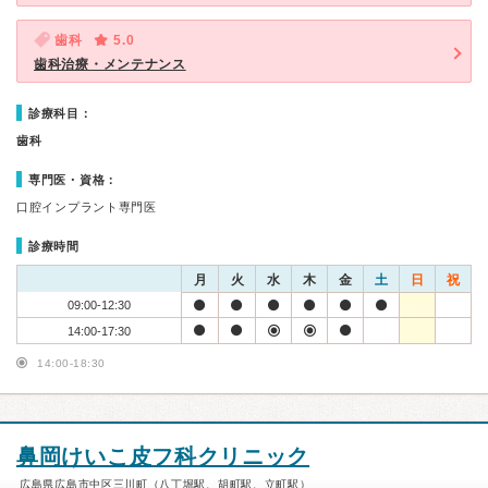
歯科
5.0
歯科治療・メンテナンス
診療科目：
歯科
専門医・資格：
口腔インプラント専門医
診療時間
月
火
水
木
金
土
日
祝
09:00-12:30
14:00-17:30
14:00-18:30
鼻岡けいこ皮フ科クリニック
広島県広島市中区三川町（八丁堀駅、胡町駅、立町駅）