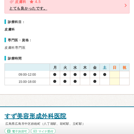
皮膚科
4.5
とても良かったです。
診療科目：
皮膚科
専門医・資格：
皮膚科専門医
診療時間
月
火
水
木
金
土
日
祝
09:00-12:00
15:00-18:00
すず美容形成外科医院
広島県広島市中区鉄砲町（八丁堀駅、胡町駅、立町駅）
電子決済可
マイナ受付