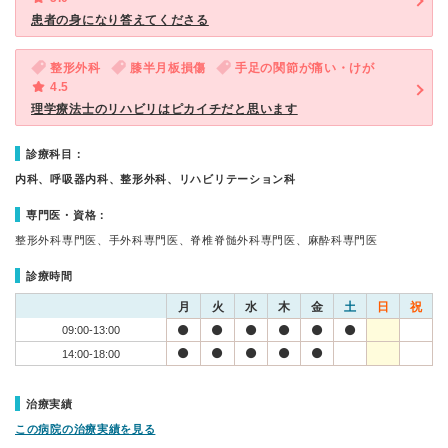
患者の身になり答えてくださる
整形外科
膝半月板損傷
手足の関節が痛い・けが
4.5
理学療法士のリハビリはピカイチだと思います
診療科目：
内科、呼吸器内科、整形外科、リハビリテーション科
専門医・資格：
整形外科専門医、手外科専門医、脊椎脊髄外科専門医、麻酔科専門医
診療時間
月
火
水
木
金
土
日
祝
09:00-13:00
14:00-18:00
治療実績
この病院の治療実績を見る