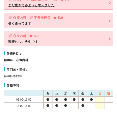
まだ生きてみようと思えました
心療内科
不安神経症
5.0
長く通ってます
心療内科
5.0
素晴らしい先生です
診療科目：
精神科、心療内科
専門医・資格：
精神科専門医
診療時間
月
火
水
木
金
土
日
祝
09:00-13:00
15:00-18:00