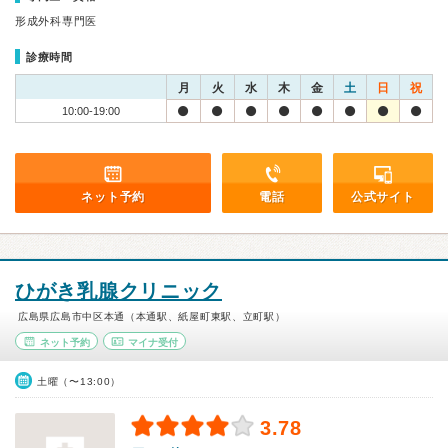
形成外科専門医
診療時間
月
火
水
木
金
土
日
祝
10:00-19:00
ネット予約
電話
公式サイト
ひがき乳腺クリニック
広島県広島市中区本通（本通駅、紙屋町東駅、立町駅）
ネット予約
マイナ受付
土曜（〜13:00）
3.78