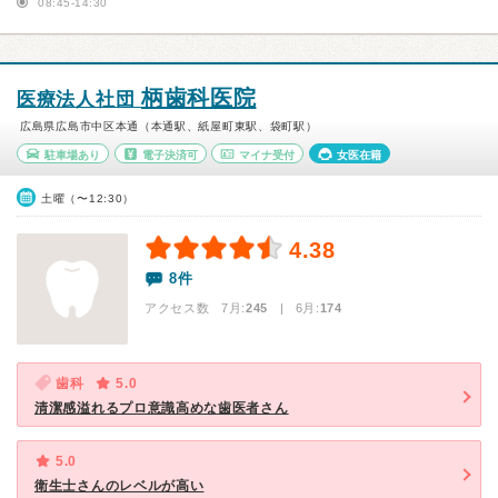
08:45-14:30
柄歯科医院
医療法人社団
広島県広島市中区本通（本通駅、紙屋町東駅、袋町駅）
駐車場あり
電子決済可
マイナ受付
女医在籍
土曜（〜12:30）
4.38
8件
アクセス数 7月:
245
| 6月:
174
歯科
5.0
清潔感溢れるプロ意識高めな歯医者さん
5.0
衛生士さんのレベルが高い